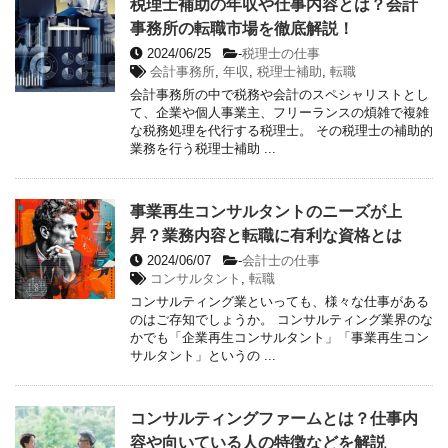
税理士補助の年収や仕事内容とは？会計
事務所の転職市場を徹底解説！
2024/06/25
-
税理士の仕事
会計事務所
,
年収
,
税理士補助
,
転職
会計事務所の中で税務や会計のスペシャリストとし
て、企業や個人事業主、フリーランスの煩雑で複雑
な税務処理を代行する税理士。 その税理士の補助的
業務を行う税理士補助 ...
事業再生コンサルタントのニーズが上
昇？業務内容と転職に有利な資格とは
2024/06/07
-
会計士の仕事
コンサルタント
,
転職
コンサルティング業といっても、様々な仕事がある
のはご存知でしょうか。 コンサルティング業界のな
かでも「企業再生コンサルタント」「事業再生コン
サルタント」というの ...
コンサルティングファームとは？仕事内
容や向いている人の特徴などを解説