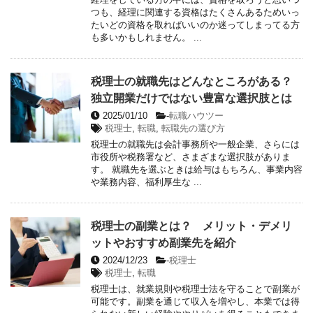
つも、経理に関連する資格はたくさんあるためいっ
たいどの資格を取ればいいのか迷ってしまってる方
も多いかもしれません。 ...
税理士の就職先はどんなところがある？
独立開業だけではない豊富な選択肢とは
2025/01/10
-
転職ハウツー
税理士
,
転職
,
転職先の選び方
税理士の就職先は会計事務所や一般企業、さらには
市役所や税務署など、さまざまな選択肢がありま
す。 就職先を選ぶときは給与はもちろん、事業内容
や業務内容、福利厚生な ...
税理士の副業とは？ メリット・デメリ
ットやおすすめ副業先を紹介
2024/12/23
-
税理士
税理士
,
転職
税理士は、就業規則や税理士法を守ることで副業が
可能です。副業を通じて収入を増やし、本業では得