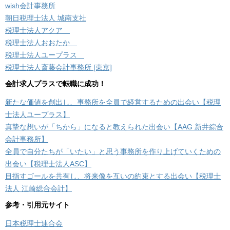
wish会計事務所
朝日税理士法人 城南支社
税理士法人アクア
税理士法人おおたか
税理士法人ユープラス
税理士法人斎藤会計事務所 [東京]
会計求人プラスで転職に成功！
新たな価値を創出し、事務所を全員で経営するための出会い【税理
士法人ユープラス】
真摯な想いが「ちから」になると教えられた出会い【AAG 新井綜合
会計事務所】
全員で自分たちが「いたい」と思う事務所を作り上げていくための
出会い【税理士法人ASC】
目指すゴールを共有し、将来像を互いの約束とする出会い【税理士
法人 江崎総合会計】
参考・引用元サイト
日本税理士連合会