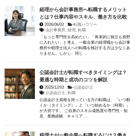
経理から会計事務所へ転職するメリット
とは？仕事内容やスキル、働き方を比較
2026/06/02
-
転職ハウツー
会計事務所
,
経理
,
転職
「もっと専門性を高めたい」「将来的に独立も視野
に入れたい」と考え、一般企業の経理職から会計事
務所や税理士法人への転職を検討する方は少なくあ
りません。しかし、同じ ...
公認会計士が転職すべきタイミングは？
最適な時期と成功のコツを解説
2025/12/03
-
公認会計士
公認会計士
,
転職
公認会計士資格を持っている方の転職は、「いつ動
くか（タイミング）」と「いつ始めるか（時期）」
が大切です。 ご自身のスキル成熟度や専門性・知
見、業務経験、キャリア ...
税理士が一般企業へ転職するには？働き