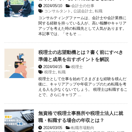
2024/05/10
-
会計士の仕事
コンサルタント
,
公認会計士
,
転職
コンサルティングファームは、会計士や会計業務に
関する経験を持っている人が、高い報酬やキャリア
アップを考えた時の転職先として人気があります。
本記事では、「そもそ ...
税理士の志望動機とは？書く前にすべき
準備と成果を出すポイントを解説
2024/04/15
-
税理士
税理士
,
転職
税理士として仕事を始めてさまざまな経験を積んだ
後に、キャリアアップや年収アップのため転職を考
える人も少なくないでしょう。 税理士は転職するこ
とで、さらにキャリア ...
無資格で税理士事務所や税理士法人に就
職・転職する場合の年収とは？
2024/03/05
-
転職市場動向