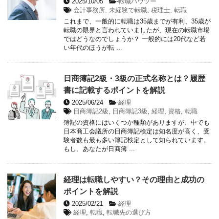
2025/10/05
-
転職ハウツー
会計事務所
,
未経験で転職
,
税理士
,
転職
これまで、一般的に転職は35歳までが有利、35歳が
転職の限界と言われていましたが、現在の転職市場
ではどうなのでしょうか？ 一般的には20代など若
い年代のほうが転 ...
日商簿記2級・3級の正式名称とは？履歴
書に記載するポイントを解説
2025/06/24
-
経理
日商簿記2級
,
日商簿記3級
,
経理
,
資格
,
転職
簿記の資格にはいくつか種類がありますが、中でも
日本商工会議所の日商簿記検定は知名度が高く、受
験者数も最も多い簿記検定として知られています。
もし、あなたが日商簿 ...
経理は転職しやすい？その理由と成功の
ポイントを解説
2025/02/21
-
経理
経理
,
転職
,
転職先の選び方