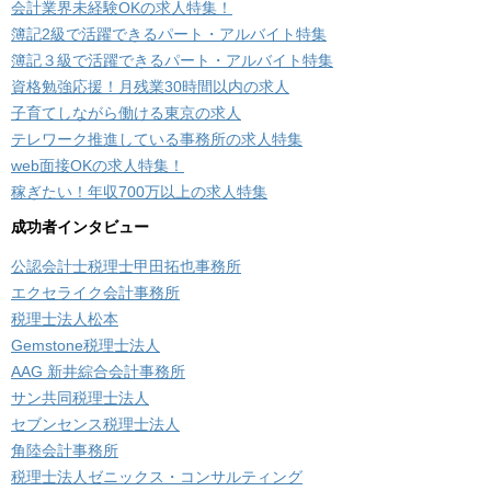
会計業界未経験OKの求人特集！
簿記2級で活躍できるパート・アルバイト特集
簿記３級で活躍できるパート・アルバイト特集
資格勉強応援！月残業30時間以内の求人
子育てしながら働ける東京の求人
テレワーク推進している事務所の求人特集
web面接OKの求人特集！
稼ぎたい！年収700万以上の求人特集
成功者インタビュー
公認会計士税理士甲田拓也事務所
エクセライク会計事務所
税理士法人松本
Gemstone税理士法人
AAG 新井綜合会計事務所
サン共同税理士法人
セブンセンス税理士法人
角陸会計事務所
税理士法人ゼニックス・コンサルティング