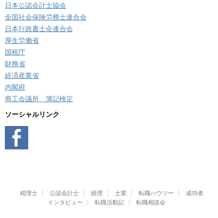
日本公認会計士協会
全国社会保険労務士連合会
日本行政書士会連合会
厚生労働省
国税庁
財務省
経済産業省
内閣府
商工会議所 簿記検定
ソーシャルリンク
税理士
公認会計士
経理
士業
転職ハウツー
成功者
インタビュー
転職活動記
転職相談会