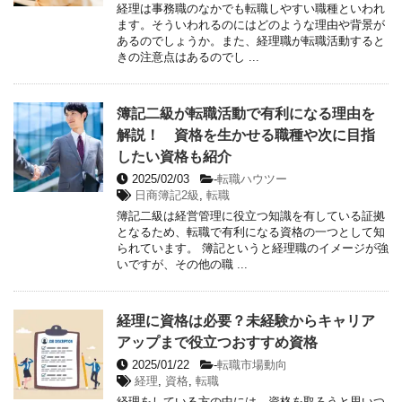
経理は事務職のなかでも転職しやすい職種といわれ
ます。そういわれるのにはどのような理由や背景が
あるのでしょうか。また、経理職が転職活動すると
きの注意点はあるのでし ...
簿記二級が転職活動で有利になる理由を
解説！ 資格を生かせる職種や次に目指
したい資格も紹介
2025/02/03
-
転職ハウツー
日商簿記2級
,
転職
簿記二級は経営管理に役立つ知識を有している証拠
となるため、転職で有利になる資格の一つとして知
られています。 簿記というと経理職のイメージが強
いですが、その他の職 ...
経理に資格は必要？未経験からキャリア
アップまで役立つおすすめ資格
2025/01/22
-
転職市場動向
経理
,
資格
,
転職
経理をしている方の中には、資格を取ろうと思いつ