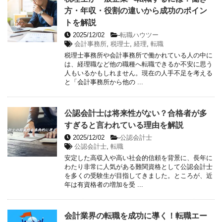
方・年収・役割の違いから成功のポイン
トを解説
2025/12/02
-
転職ハウツー
会計事務所
,
税理士
,
経理
,
転職
税理士事務所や会計事務所で働かれている人の中に
は、経理職など他の職種へ転職できるか不安に思う
人もいるかもしれません。現在の人手不足を考える
と「会計事務所から他の ...
公認会計士は将来性がない？合格者が多
すぎると言われている理由を解説
2025/12/02
-
公認会計士
公認会計士
,
転職
安定した高収入や高い社会的信頼を背景に、長年に
わたり非常に人気がある難関資格として公認会計士
を多くの受験生が目指してきました。ところが、近
年は有資格者の増加を受 ...
会計業界の転職を成功に導く！転職エー