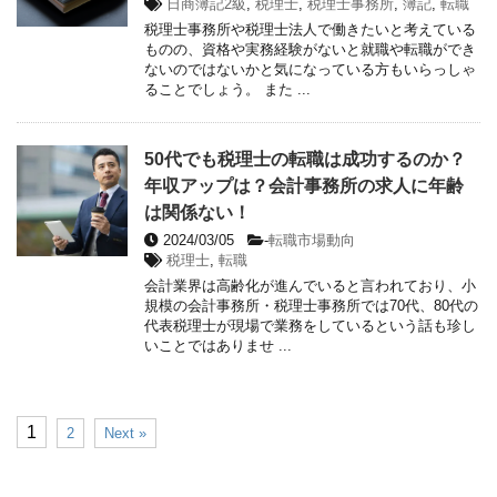
日商簿記2級
,
税理士
,
税理士事務所
,
簿記
,
転職
税理士事務所や税理士法人で働きたいと考えている
ものの、資格や実務経験がないと就職や転職ができ
ないのではないかと気になっている方もいらっしゃ
ることでしょう。 また ...
50代でも税理士の転職は成功するのか？
年収アップは？会計事務所の求人に年齢
は関係ない！
2024/03/05
-
転職市場動向
税理士
,
転職
会計業界は高齢化が進んでいると言われており、小
規模の会計事務所・税理士事務所では70代、80代の
代表税理士が現場で業務をしているという話も珍し
いことではありませ ...
1
2
Next »