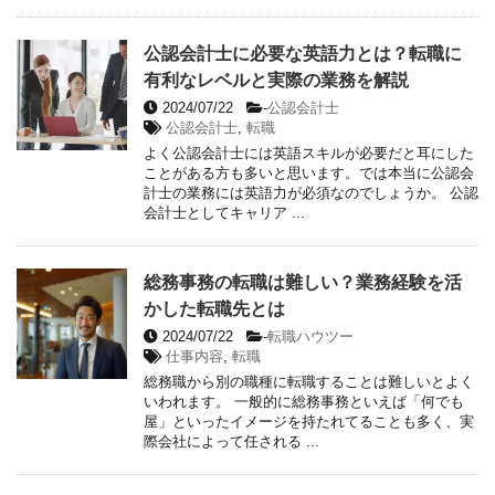
公認会計士に必要な英語力とは？転職に
有利なレベルと実際の業務を解説
2024/07/22
-
公認会計士
公認会計士
,
転職
よく公認会計士には英語スキルが必要だと耳にした
ことがある方も多いと思います。では本当に公認会
計士の業務には英語力が必須なのでしょうか。 公認
会計士としてキャリア ...
総務事務の転職は難しい？業務経験を活
かした転職先とは
2024/07/22
-
転職ハウツー
仕事内容
,
転職
総務職から別の職種に転職することは難しいとよく
いわれます。 一般的に総務事務といえば「何でも
屋」といったイメージを持たれてることも多く、実
際会社によって任される ...