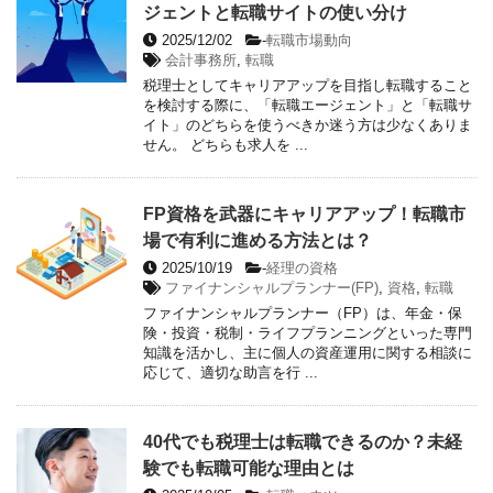
ジェントと転職サイトの使い分け
2025/12/02
-
転職市場動向
会計事務所
,
転職
税理士としてキャリアアップを目指し転職すること
を検討する際に、「転職エージェント」と「転職サ
イト」のどちらを使うべきか迷う方は少なくありま
せん。 どちらも求人を ...
FP資格を武器にキャリアアップ！転職市
場で有利に進める方法とは？
2025/10/19
-
経理の資格
ファイナンシャルプランナー(FP)
,
資格
,
転職
ファイナンシャルプランナー（FP）は、年金・保
険・投資・税制・ライフプランニングといった専門
知識を活かし、主に個人の資産運用に関する相談に
応じて、適切な助言を行 ...
40代でも税理士は転職できるのか？未経
験でも転職可能な理由とは