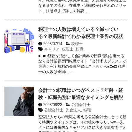
す。転職理由や試験免除制度、未経験から税理士に
なるまでの流れ、在職中・退職後それぞれのメリッ
ト、注意点まで詳しく解説 ...
税理士の人数は増えている？減ってい
る？最新統計でわかる税理士業界の現状
2026/07/14
-
税理士
キャリア
,
税理士
,
転職
■□■□経験を活かして会計業界で転職活動を進める
なら会計業界専門転職サイト「会計求人プラス」が
最適！完全無料の会員登録はこちらから■□■□ 税理
士の人数は全国に ...
会計士の転職はいつがベスト？年齢・経
験・転職先別に最適なタイミングを解説
2026/06/23
-
公認会計士
公認会計士
,
監査法人
,
転職
監査法人からの転職を考える公認会計士にとって動
く時期やタイミングは、その後のキャリアや年収、
さらには将来的なキャリアパスに大きな影響を与え