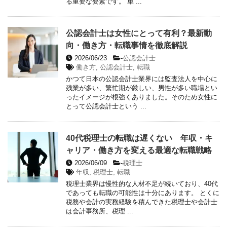
る重要な要素です。 単 ...
公認会計士は女性にとって有利？最新動
向・働き方・転職事情を徹底解説
2026/06/23
-
公認会計士
働き方
,
公認会計士
,
転職
かつて日本の公認会計士業界には監査法人を中心に
残業が多い、繁忙期が厳しい、男性が多い職場とい
ったイメージが根強くありました。そのため女性に
とって公認会計士という ...
40代税理士の転職は遅くない 年収・キ
ャリア・働き方を変える最適な転職戦略
2026/06/09
-
税理士
年収
,
税理士
,
転職
税理士業界は慢性的な人材不足が続いており、40代
であっても転職の可能性は十分にあります。 とくに
税務や会計の実務経験を積んできた税理士や会計士
は会計事務所、税理 ...