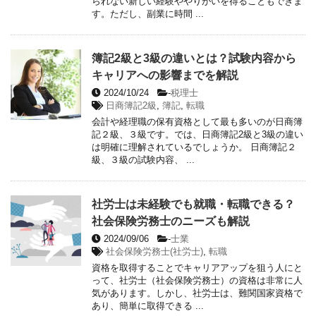
られない新しい経験ややりがいを得ることもできま
す。ただし、副業に時間 ...
簿記2級と3級の違いとは？試験内容から
キャリアへの影響までを解説
2024/10/24
-
税理士
日商簿記2級
,
簿記
,
転職
会計や経理職の保有資格として最も多いのが日商簿
記２級、３級です。では、日商簿記2級と3級の違い
は明確に理解されているでしょうか。 日商簿記２
級、３級の試験内容、 ...
社労士は未経験でも就職・転職できる？
社会保険労務士のニーズも解説
2024/09/06
-
士業
社会保険労務士(社労士)
,
転職
資格を取得することでキャリアアップを狙う人にと
って、社労士（社会保険労務士）の資格は非常に人
気があります。しかし、社労士は、難関国家資格で
あり、簡単に取得できる ...