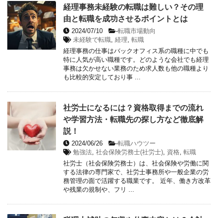
経理事務未経験の転職は難しい？その理
由と転職を成功させるポイントとは
2024/07/10
-
転職市場動向
未経験で転職
,
経理
,
転職
経理事務の仕事はバックオフィス系の職種に中でも
特に人気が高い職種です。どのような会社でも経理
事務は欠かせない業務のため求人数も他の職種より
も比較的安定しており事 ...
社労士になるには？資格取得までの流れ
や学習方法・転職先の探し方など徹底解
説！
2024/06/26
-
転職ハウツー
勉強法
,
社会保険労務士(社労士)
,
資格
,
転職
社労士（社会保険労務士）は、社会保険や労働に関
する法律の専門家で、社労士事務所や一般企業の労
務管理の面で活躍する職業です。 近年、働き方改革
や残業の規制や、フリ ...