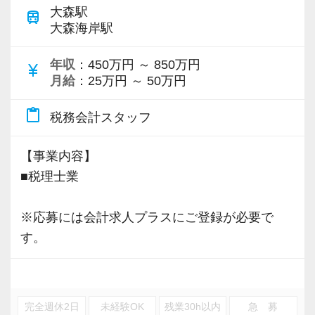
大森駅
train
大森海岸駅
年収
：450万円 ～ 850万円
currency_yen
月給
：25万円 ～ 50万円
content_paste
税務会計スタッフ
【事業内容】
■税理士業
※応募には会計求人プラスにご登録が必要で
す。
完全週休2日
未経験OK
残業30h以内
急 募