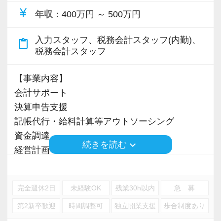
currency_yen
年収
：400万円 ～ 500万円
入力スタッフ、税務会計スタッフ(内勤)、
content_paste
税務会計スタッフ
【事業内容】
会計サポート
決算申告支援
記帳代行・給料計算等アウトソーシング
資金調達
keyboard_arrow_down
続きを読む
経営計画
相続税申告・相続対策
完全週休2日
未経験OK
残業30h以内
急 募
※応募には会計求人プラスにご登録が必要で
第2新卒歓迎
時間調整可
独立開業支援
歩合制度あり
す。