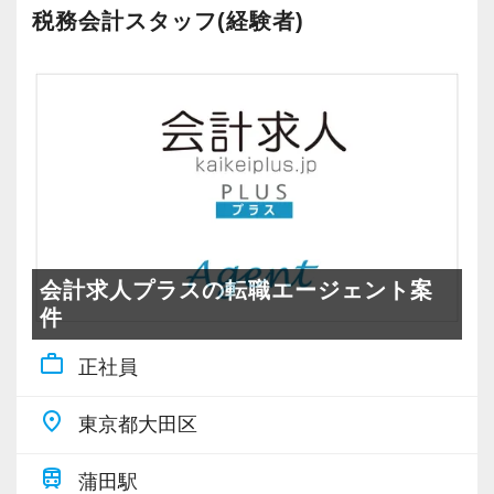
税務会計スタッフ(経験者)
会計求人プラスの転職エージェント案
件
work_outline
正社員
place
東京都大田区
train
蒲田駅