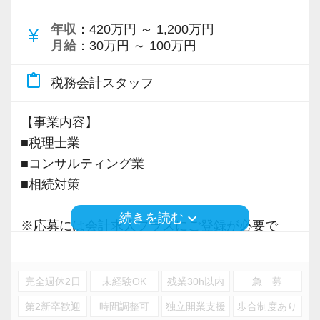
年収
：420万円 ～ 1,200万円
currency_yen
月給
：30万円 ～ 100万円
content_paste
税務会計スタッフ
【事業内容】
■税理士業
■コンサルティング業
■相続対策
keyboard_arrow_down
続きを読む
※応募には会計求人プラスにご登録が必要で
す。
完全週休2日
未経験OK
残業30h以内
急 募
第2新卒歓迎
時間調整可
独立開業支援
歩合制度あり