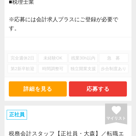
■税理士業
※応募には会計求人プラスにご登録が必要で
す。
完全週休2日
未経験OK
残業30h以内
急 募
第2新卒歓迎
時間調整可
独立開業支援
歩合制度あり
詳細を見る
応募する
favorite
正社員
マイリスト
税務会計スタッフ【正社員・大森】／転職エ