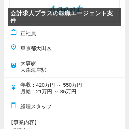
会計求人プラスの転職エージェント案
件
work_outline
正社員
place
東京都大田区
大森駅
train
大森海岸駅
年収
：420万円 ～ 550万円
currency_yen
月給
：21万円 ～ 35万円
content_paste
経理スタッフ
【事業内容】