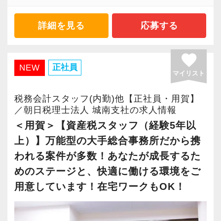
を経験できるチャンスも。
す】
に対して認証される「社労士診断認証制度」を
経営には各社のストーリーがあり、それぞれの
詳細を見る
応募する
当社で活躍する未経験者は6割を占めているの
取得しました。
状況を分析しながらマネジメントを行うやりが
で、育成には多くの実績と自信があります。
「職場環境改善宣言企業」と「経営労務診断実
いと面白さがあります。
安心してこの業界に飛び込んできてください！
施企業」の認定を受け、今後も社員が働きやす
favorite
正社員
NEW
い環境づくりを積極的に推進していきます。
マイリスト
【経営に悩むお客様を導く経営戦略×税務会計コ
入社後はOJTとOFF-JTを並行してマンツーマン
長く安心して働ける環境を用意してお待ちして
ンサルタント】
で指導します。
税務会計スタッフ(内勤)他【正社員・用賀】
おりますので、当社で将来の不安なく働いてみ
FASスタッフとは、経営に課題を抱えているお
／朝日税理士法人 城南支社の求人情報
まったくの未経験者であれば、税務や会計に関
ませんか？
客様に対して多彩な分析や知見をもとに改善へ
＜用賀＞【資産税スタッフ（経験5年以
する座学や教養はOFF-JTで学びながら実務やお
導くポジションです。
上）】万能型の大手総合事務所だから携
客様対応についてはOJTで実践的に研修を実
【錦糸町の事務所はこんなオフィスです】
施。
われる案件が多数！あなたが成長するた
錦糸町は”当社創業の地“。
≪入所後にお任せする仕事≫
社内のロープレでお客様対応の練習ができるの
17年間に及ぶ運営の中で、東京・千葉・埼玉と
めのステージと、快適に働ける環境をご
決算書分析、財務会計・管理会計の指導、経営
で、より堅実にステップアップすることができ
都心部から周辺エリアに至るまで、幅広い業種
用意しています！在宅ワークもOK！
戦略や経営計画書の作成、資金繰り計画の立案
ます。
のお客様とのご縁が誕生した場所です。
等をはじめ、M&Aにおけるアドバイザリー業
まずは簡単な入力業務から少しずつ仕事に慣れ