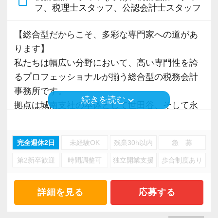
content_paste
フ、税理士スタッフ、公認会計士スタッフ
◎コンサルティング会社などでのコンサルティ
・はじめてのことでも前向きに取り組める人
お客様から「こうしたい」という理想をいただ
ング経験
いたら、それを一緒になって実現するために大
【総合型だからこそ、多彩な専門家への道があ
◎事業会社の経理などを管理していた経験
【ITシステム完備で効率よく業務をこなせま
きく力を発揮できる存在でありたいと考えてい
ります】
◎マネーフォワードの導入支援経験
す】
ます。ご紹介案件が7割を超えているのも、そう
私たちは幅広い分野において、高い専門性を誇
※いずれも5年前後の経験を想定
IT化が非常に進んでいるのも当社の特徴。
いった私たちの姿勢がお客様から評価されてい
るプロフェッショナルが揃う総合型の税務会計
経験年数５年前後を想定していますが、一人ひ
代表が作業環境にも気を配っており、デュアル
るからだと自負しています。
事務所です。
とりのご経験に合わせたお仕事をご用意いたし
モニターを全席設置。
keyboard_arrow_down
続きを読む
拠点は城南支社の本体として世田谷、そして永
ますので興味がある方はぜひお気軽にご応募く
入力もAI-OCRを使用して、業務効率化とペーパ
今後もお客様に満足していただけるようにスキ
田町にある事務所の2拠点があります。
ださい。
ーレス化を進めています。kintoneや
ルの向上を目指し、税務のプロとして高い信頼
LINEWORKS、クラウドサインなどを活用して
を獲得していきます。
完全週休2日
未経験OK
残業30h以内
急 募
規模の大きい事務所なので資産税関係の案件も
【ご紹介案件が多数あります！】
いるので効率よくストレスフリーに業務をこな
お客様から信頼され、心の通ったサービスを提
第2新卒歓迎
時間調整可
独立開業支援
歩合制度あり
多く、ステークホルダーからのご紹介で大型案
経営理念は「Smile & Smile & Smile」。
せます。
供する真の「税務プロフェッショナル」として
件やVIP層の特殊事案を経験できるチャンスも。
お客様、スタッフ、ステークホルダーの笑顔を
ぜひ体験してください！
の道を私たちと一緒に歩んでみませんか？
相続にはストーリー性があり、未来のご家族の
詳細を見る
応募する
大切にします。
ことまで考えて行う点が面白さとやりがいで
【明確なキャリアパスで成長をバックアップし
【将来オフィスをお任せできる貴方の力を求め