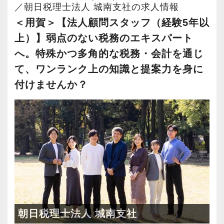
と。
ステップアップが可能です。
能。
／朝日税理士法人 城南支社の求人情報
い働き方が可能です。
FAS／コンサルティングスタッフは交渉ごとも
未経験のオフィスワークでも前向きに取り組み
昇級は年に2回の自己申請制で何度でもチャレン
民法・会社法・建築基準法など、税務や財務な
＜用賀＞【法人顧問スタッフ（経験5年以
多いため、コミュニケーション力を求められる
続けることができる人、わからないことは一人
ジできます。
どだけでなく税務会計以外にも幅広い知識を身
上）】弱点のない税務のエキスパート
【入所後にお任せする仕事内容】
仕事です。
で悩まずにどんどん聞ける人は、ぐんぐん成長
に付けられます。
個別の経験やスキルに応じて柔軟に対応いたし
へ。特殊かつ多角的な税務・会計を通じ
案件を取りまとめる力がある方、粘り強さを持
できるはずです。
【定期的な班替えや席替えで、より多くのこと
ます。
て、ワンランク上の知識と提案力を身に
っている方はご自分の力を存分に発揮してくだ
を学べる体制！】
さまざまな士業と連携しながら、その中心とし
まずは基本となる下記のような業務をお任せし
付けませんか？
さい。
まったくの未経験者は、一通りの仕事に慣れる
当社ではフリーアドレスと固定席を併用しなが
て主役になれるのが当法人における資産税スタ
ていく予定です。
までが大変かもしれません。
ら業務を行っています。
ッフの醍醐味です。
【キャリアを捨てず、次のステージへ活かせる
でも、同じように未経験から一人前になった先
そのなかで定期的な席替えやチームの班替えを
◎相続対策
環境】
輩がたくさんいます。
実施。得意分野や経験の異なる様々な人と一緒
【雑誌等に何度も取り上げられている大手会計
◎相続税申告
あなたが培ってきたコンサルティングの経験や
だからこそ未経験者の気持ちを理解しており、
に仕事を行うことで、より柔軟かつ多彩なノウ
事務所です！】
◎資産承継・事業承継
知見を転職によって失ってしまうのは、非常に
わからないことや悩みにはきちんと手を止めて
ハウや知識を身に付けられる体制を整えていま
現在朝日税理士法人（東京）の従業員数が234
◎土地活用・コンサル関係 など
もったいないことです。
話を聞いてくれる先輩がいつもそばにいるので
す。
名。
当法人なら積み上げてきた経験を捨てることな
安心してください。
また関西・関東とそれぞれの拠点での交流もあ
順調に規模を拡大し、成長を続けています。
上記のほかにも税理士の資格をお持ちなら、相
く、新しい分野にチャレンジすることができま
業界特有の“かたさ”がないのも当社の魅力です！
り、オンライン・オフラインを問わず気軽に話
経済誌でも規模の大きい会計事務所として頻繁
続などの相談窓口に担当者として出向いていた
朝日税理士法人 城南支社
す。
■未経験から税理士事務所へ転職を検討している
し合える社風です。
にランクインしている事務所です。