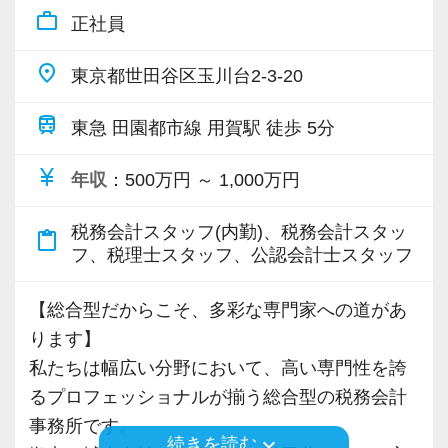
だくなど活躍の舞台を数多くご用意。
work_outline
方へ
正社員
これまでのキャリアを捨てることなく、より専
経営を導くコンサルタントとして一歩先に進ん
https://www.docswell.com/s/6513522481/ZN19XR-
【各種社会保険完備、ユニークな手当制度あ
経営理念は「Smile & Smile & Smile」。
門性の高い業務を手掛けられます。
place
だステージで活躍したい方は、ぜひ当法人へお
東京都世田谷区玉川台2-3-20
matusmoto2024
り】
お客様、スタッフ、ステークホルダーの笑顔を
越しください！
社会保険等の一般的な福利厚生の他に、各種手
大切にします。
やってみたいことには積極的にチャレンジでき
train
東急 田園都市線 用賀駅 徒歩 5分
【現役スタッフの声】
当も充実。
る社風です。
【現役スタッフの声】
税務能力検定等の資格検定に合格するともらえ
ご紹介のネットワークとなるステークホルダー
currency_yen
新たに手掛けてみたいことがあれば、ぜひ気軽
年収
：500万円 ～ 1,000万円
＜正社員（経験者）／入所5年目／男性＞
百貨店の美容部員から未経験で入社しました。
る「合格手当」、社員には入社3年（5万円）・5
は士業や金融機関・大手ハウスメーカーなど。
にご相談ください！
経営コンサルティング会社や事業会社での経営
新しいことにチャレンジしてみたい、税金の知
年（10万円）を支給する「勤続手当」もありま
ご紹介頂いたお客様の課題を解決することで成
税務会計スタッフ(内勤)、税務会計スタッ
content_paste
企画のキャリアを活かし、会計業界に飛び込み
識を身につけたいという思いから会計業界に飛
す。
フ、税理士スタッフ、公認会計士スタッフ
長を続けています。
≪モバイルPC・仕事用スマホ貸与！在宅ワーク
ました。
び込みました。
詳しくはこちら（リンク先：https://www.tokyo-
なども柔軟に対応≫
この会社を選んだのは中小企業の経営を支援し
【総合型だからこそ、多彩な専門家への道があ
consulting.com/recruit/environment/benefits）
目指すのは「一流の問題解決屋」です。
働き方改革を推進し、時差出退勤や在宅ワーク
たいという思いを実現できるところだと思った
当社を選んだのはHPが充実していたから。
ります】
その実現に向けて、やる気のある魅力的な人材
にも対応！
からです。
HPからとても楽しそうな会社の雰囲気が伝わっ
私たちは幅広い分野において、高い専門性を誇
【成長のための5つのこだわりを大事にしていま
をどんどん増やしていきたいと思っています。
仕事用のモバイルPC、スマートフォンなども貸
現在は、M&Aや経営の立て直しなどをしていま
てきました。
るプロフェッショナルが揃う総合型の税務会計
す】
与します。
す。
会計業界の堅いイメージとは違いとても明る
事務所です。
仕事をする上では5つのこだわり「クイックレス
【効率&チームワークを大事にしながら仕事をし
keyboard_arrow_down
続きを読む