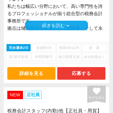
をどんどん増やしていきたいと思っています。
なども柔軟に対応≫
IT化が非常に進んでいるのも当社の特徴。
私たちは幅広い分野において、高い専門性を誇
働き方改革を推進し、時差出退勤や在宅ワーク
【成長のための5つのこだわりを大事にしていま
代表が作業環境にも気を配っており、デュアル
るプロフェッショナルが揃う総合型の税務会計
【グループの垣根を超えたチームワークを大切
にも対応！
す】
モニターを全席設置。
事務所です。
にしています】
仕事用のモバイルPC、スマートフォンなども貸
keyboard_arrow_down
続きを読む
仕事をする上では5つのこだわり「クイックレス
入力もAI-OCRを使用して、業務効率化とペーパ
拠点は城南支社の本体として世田谷、そして永
現在、当法人では法人グループ・資産管理グル
与します。
ポンス・プラス思考・有言実行・他責禁止・気
ーレス化を進めています。kintoneや
田町にある事務所の2拠点があります。
ープ・FAS／コンサルティンググループに分か
配り」を掲げ、一人ひとりが実行しています。
LINEWORKS、クラウドサインなどを活用して
れて業務を行っています。
事務所としてもライフワークバランスを大切に
より多くの「ありがとう」と笑顔をいただき続
完全週休2日
未経験OK
残業30h以内
急 募
いるので効率よくストレスフリーに業務をこな
規模の大きい事務所なので資産税関係の案件も
してほしいと考えており、夏休みは9連休取得推
けるために「情熱家であれ！」がモットーで
せます。
第2新卒歓迎
時間調整可
独立開業支援
歩合制度あり
多く、ステークホルダーからのご紹介で大型案
これは会計事務所に年々専門性が求められるよ
奨！
す。
ぜひ体験してください！
件やVIP層の特殊事案を経験できるチャンスも。
うになってきているため、専門ごとにチームを
よりメリハリのある働き方を目指しています。
相続にはストーリー性があり、未来のご家族の
詳細を見る
応募する
組んで効率よく仕事をするための工夫です。
【求職者へのメッセージ】
【明確なキャリアパスで成長をバックアップし
ことまで考えて行う点が面白さとやりがいで
案件によってはグループを超えてチームを組む
また、受験生の方には試験休みを付与し勉強と
異業種からの転職者が多く、銀行員・営業・保
ます】
す。
こともあります。
favorite
仕事が両立しやすい環境を整えています。
険外交員・経理・事務などユニークな職歴を持
キャリアステップは等級制（1〜6等級）で、求
正社員
NEW
マイリスト
った仲間がたくさんいます。
められる業務レベルや役割を明確にしていま
生前の相続対策や土地の有効活用、事業承継な
必要に応じて外部の士業と連携しながら業務を
【統率力とリーダーシップを持って案件をまと
共通しているのは“諦めない心”を持っているこ
す。目標設定がしやすく、成長を実感しながら
どのコンサルティング業務を手掛けることも可
行うこともあり、税務会計の枠組みに捉われな
税務会計スタッフ(内勤)他【正社員・用賀】
めあげる力が必要です！】