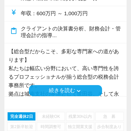
お客様から「こうしたい」という理想をいただ
ビスで、中小企業の経営を幅広くサポートして
いたら、それを一緒になって実現するために大
います。
currency_yen
年収
：600万円 ～ 1,000万円
きく力を発揮できる存在でありたいと考えてい
ます。ご紹介案件が7割を超えているのも、そう
クライアントの決算書分析、財務会計・管
専門Webサイトを10サイト以上運営しており、
content_paste
理会計の指導...
いった私たちの姿勢がお客様から評価されてい
新規顧問契約のお客様が毎年400件以上増加！
るからだと自負しています。
各オフィスに国税OB税理士が在籍しているの
【総合型だからこそ、多彩な専門家への道があ
で、税務調査にも精通しています。
ります】
今後もお客様に満足していただけるようにスキ
私たちは幅広い分野において、高い専門性を誇
ルの向上を目指し、税務のプロとして高い信頼
税理士という仕事は不況に強い仕事で、融資対
るプロフェッショナルが揃う総合型の税務会計
を獲得していきます。
応、給付金のサポート、補助金のサポートなど
事務所です。
お客様から信頼され、心の通ったサービスを提
お手伝いできる業務は数多く存在しています。
keyboard_arrow_down
続きを読む
拠点は城南支社の本体として世田谷、そして永
供する真の「税務プロフェッショナル」として
そのため、全拠点でスタッフの増員に力を入れ
田町にある事務所の2拠点があります。
の道を私たちと一緒に歩んでみませんか？
ており、さらなるサービス品質の向上を目指し
ています。
完全週休2日
未経験OK
残業30h以内
急 募
規模の大きい事務所なので大型案件も多く、ス
【現在のスタッフの6割が業界未経験者！異業種
第2新卒歓迎
時間調整可
独立開業支援
歩合制度あり
テークホルダーからのご紹介でVIP層の特殊事案
からの転職も大歓迎！専門用語を一から教えま
また、職場環境の改善に積極的に取り組む企業