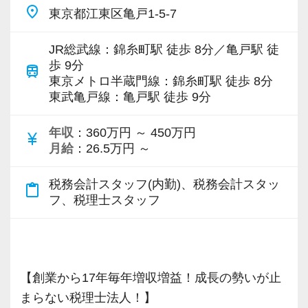
place
東京都江東区亀戸1-5-7
JR総武線：錦糸町駅 徒歩 8分／亀戸駅 徒
歩 9分
train
東京メトロ半蔵門線：錦糸町駅 徒歩 8分
東武亀戸線：亀戸駅 徒歩 9分
年収
：360万円 ～ 450万円
currency_yen
月給
：26.5万円 ～
税務会計スタッフ(内勤)、税務会計スタッ
content_paste
フ、税理士スタッフ
【創業から17年毎年増収増益！成長の勢いが止
まらない税理士法人！】