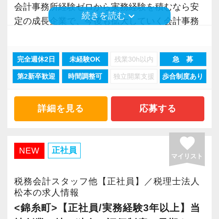
会計事務所経験ゼロから実務経験を積むなら安
keyboard_arrow_down
続きを読む
定の成長企業で、今後も拡大していく会計事務
所でスタートしましょう！
完全週休2日
未経験OK
残業30h以内
急 募
現在当社では「渋谷」「新宿」「錦糸町」
第2新卒歓迎
時間調整可
独立開業支援
歩合制度あり
「柏」「横浜」「大阪」の６拠点を展開してい
ます。
2021年6月に「渋谷オフィス」を新設し、その
詳細を見る
応募する
後「新宿オフィス」「大阪オフィス」「錦糸町
オフィス」が拡張移転！
favorite
さらに2022年12月には「柏オフィス」を開設
正社員
NEW
マイリスト
し、2025年には大阪オフィスを増床するなど、
事業拡大を続けています。
税務会計スタッフ他【正社員】／税理士法人
安定性抜群の環境で自己成長を実現できます。
松本の求人情報
<錦糸町>【正社員/実務経験3年以上】当