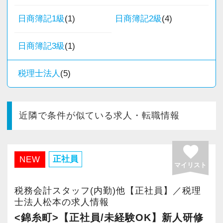
日商簿記1級
(1)
日商簿記2級
(4)
日商簿記3級
(1)
税理士法人
(5)
近隣で条件が似ている求人・転職情報
favorite
正社員
NEW
マイリスト
税務会計スタッフ(内勤)他【正社員】／税理
士法人松本の求人情報
<錦糸町>【正社員/未経験OK】新人研修