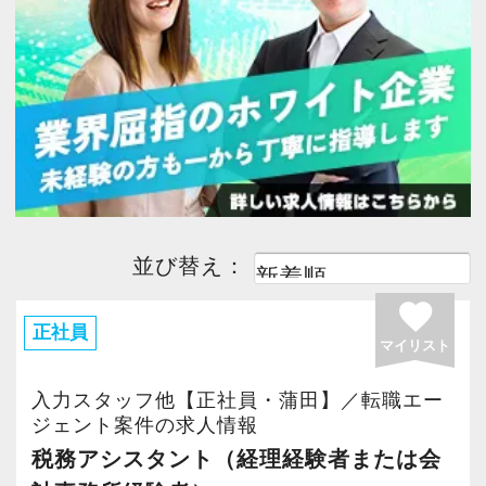
今すぐ会員登録
税理士科目一部合格者
(2)
日商簿記1級
(1)
日商簿記2級
(4)
日商簿記3級
(1)
PC版サイトを見る
税理士法人
(5)
採用ご担当者様
並び替え：
favorite
正社員
マイリスト
入力スタッフ他【正社員・蒲田】／転職エー
ジェント案件の求人情報
税務アシスタント（経理経験者または会