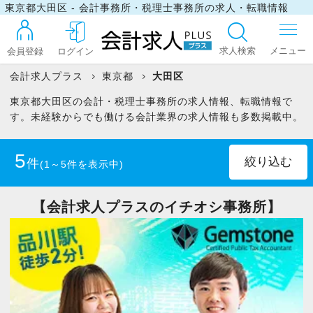
東京都大田区 - 会計事務所・税理士事務所の求人・転職情報
求人検索
会員登録
ログイン
会計求人プラス
東京都
大田区
東京都大田区の会計・税理士事務所の求人情報、転職情報で
ログイン
す。未経験からでも働ける会計業界の求人情報も多数掲載中。
5
件
(1～5件を表示中)
最近見た求人
正社員
(5)
【会計求人プラスのイチオシ事務所】
マイリスト
税理士
(2)
お問い合わせ
税理士科目合格者(未登録)
(2)