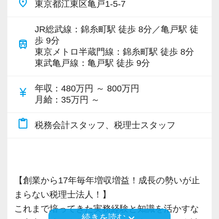
place
東京都江東区亀戸1-5-7
います。
JR総武線：錦糸町駅 徒歩 8分／亀戸駅 徒
専門Webサイトを10サイト以上運営しており、
歩 9分
train
新規顧問契約のお客様が毎年400件以上増加！
東京メトロ半蔵門線：錦糸町駅 徒歩 8分
東武亀戸線：亀戸駅 徒歩 9分
各オフィスに国税OB税理士が在籍しているの
で、税務調査にも精通しています。
年収
：480万円 ～ 800万円
currency_yen
月給
：35万円 ～
税理士という仕事は不況に強い仕事で、融資対
応、給付金のサポート、補助金のサポートなど
content_paste
税務会計スタッフ、税理士スタッフ
お手伝いできる業務は数多く存在しています。
そのため、全拠点でスタッフの増員に力を入れ
ており、さらなるサービス品質の向上を目指し
ています。
【創業から17年毎年増収増益！成長の勢いが止
まらない税理士法人！】
また、職場環境の改善に積極的に取り組む企業
これまで培ってきた実務経験と知識を活かすな
keyboard_arrow_down
続きを読む