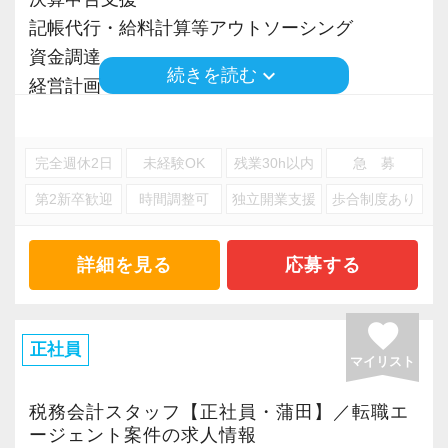
記帳代行・給料計算等アウトソーシング
資金調達
keyboard_arrow_down
続きを読む
経営計画
相続税申告・相続対策
完全週休2日
未経験OK
残業30h以内
急 募
※応募には会計求人プラスにご登録が必要で
第2新卒歓迎
時間調整可
独立開業支援
歩合制度あり
す。
詳細を見る
応募する
favorite
正社員
マイリスト
税務会計スタッフ【正社員・蒲田】／転職エ
ージェント案件の求人情報