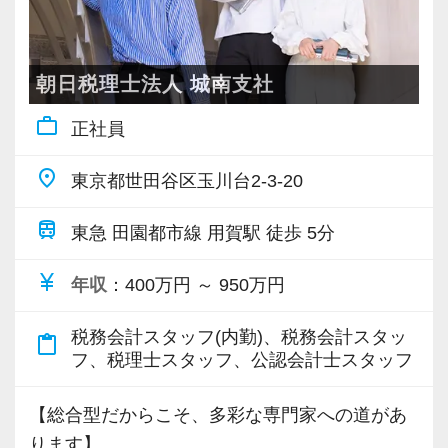
ハウや知識を身に付けられる体制を整えていま
部下のマネジメントも少しずつお任せして自信
順調に規模を拡大し、成長を続けています。
ています！】
す。
を持っていけるよう私たちもバックアップしま
経済誌でも規模の大きい会計事務所として頻繁
各種申告業務・資産税・相続・コンサルなど、
また関西・関東とそれぞれの拠点での交流もあ
す。
にランクインしている事務所です。
様々な得意分野を持つメンバーと連携して業務
朝日税理士法人 城南支社
り、オンライン・オフラインを問わず気軽に話
最初は自信が無くても意欲があれば大丈夫で
を進めることで知見やキャリアを広げることが
し合える社風です。
す。
work_outline
正社員
経営理念は「Smile & Smile & Smile」。
できます。
一緒に事務所を盛り立てていただける方をお待
お客様、スタッフ、ステークホルダーの笑顔を
【各種社会保険完備、ユニークな手当制度あ
place
ちしています！
東京都世田谷区玉川台2-3-20
大切にします。
これまでのキャリアを捨てず、経験を活かしな
り】
がら新しい領域に挑戦できるのは総合型で多く
train
社会保険等の一般的な福利厚生の他に、各種手
東急 田園都市線 用賀駅 徒歩 5分
【こんな方を求めています】
ご紹介のネットワークとなるステークホルダー
のノウハウを持つ当法人だからこそできるこ
当も充実。
・情熱を持って仕事ができ、途中で諦めない人
は士業や金融機関・大手ハウスメーカーなど。
currency_yen
と。
年収
：400万円 ～ 950万円
税務能力検定等の資格検定に合格するともらえ
・責任感を持って仕事に取り組める人
ご紹介頂いたお客様の課題を解決することで成
優秀なアシスタントも多数在籍しているため、
る「合格手当」、社員には入社3年（5万円）・5
・積極性と向上心を持ち合わせている人
長を続けています。
税務会計スタッフ(内勤)、税務会計スタッ
より専門性の高い業務に集中することができま
content_paste
年（10万円）を支給する「勤続手当」もありま
・若手を引っ張っていくリーダーになれる人
フ、税理士スタッフ、公認会計士スタッフ
す。
す。
目指すのは「一流の問題解決屋」です。
詳しくはこちら（リンク先：https://www.tokyo-
【ITシステム完備で効率よく業務をこなせま
【総合型だからこそ、多彩な専門家への道があ
その実現に向けて、やる気のある魅力的な人材
≪モバイルPC・仕事用スマホ貸与！在宅ワーク
consulting.com/recruit/environment/benefits）
す】
ります】