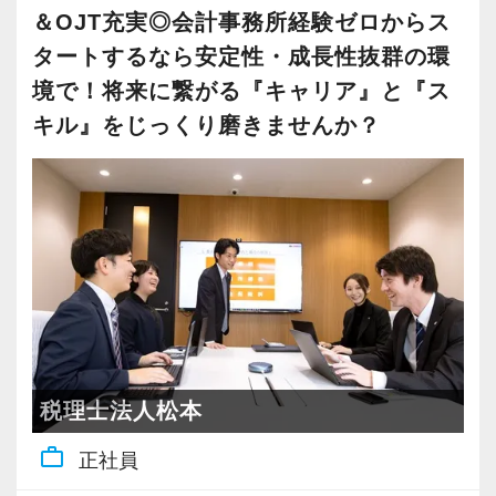
＆OJT充実◎会計事務所経験ゼロからス
タートするなら安定性・成長性抜群の環
境で！将来に繋がる『キャリア』と『ス
キル』をじっくり磨きませんか？
税理士法人松本
work_outline
正社員