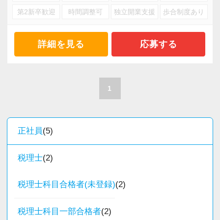
第2新卒歓迎
時間調整可
独立開業支援
歩合制度あり
詳細を見る
応募する
1
正社員
(5)
税理士
(2)
税理士科目合格者(未登録)
(2)
税理士科目一部合格者
(2)