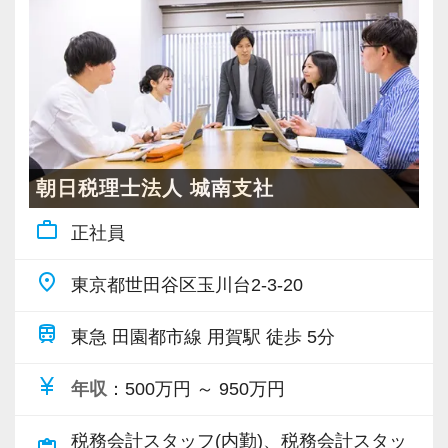
務、事業再生、事業承継、組織再編、IPO支援
てもらい、できることを増やしながら徐々に担
創業当時から現在までずっとお取引をしている
業務など、幅広い業務をお任せします。
当をお任せしていきます。
お客様が多く、他の拠点よりもお客様とスタッ
フの距離感が近いという特徴があります。
≪キャリアを活かしつつ、税務会計の専門性を
私たちが未経験者に求めるのは、謙虚さと素直
そんなお客様に寄り添い、頼れるパートナーと
吸収できる！≫
さです。
して専門性を活かしたい方に活躍していただき
これまでのコンサルティング経験を失うことな
常に学ぶ姿勢を忘れず、謙虚に仕事に取り組ん
たいオフィスです。
く活かせるのはもちろん、税理士法人の一員と
でくださる方を求めます。
朝日税理士法人 城南支社
して税法や税務に関する専門性も身に付けるこ
わからないことがあれば、誰でも最初は初心者
各業界に対するAIの登壇など、変革する時代に
work_outline
正社員
とができます。
なので、遠慮なく何でも聞いてください。
先駆けて会計業界をリードしていきたいという
会計事務所の会計業務だけでは物足りない、ア
方は、ぜひ当社で腕を振るってみませんか？
place
東京都世田谷区玉川台2-3-20
ドバイザーとして経営の根幹にまで貢献できる
【こんな方を求めています】
仕事がしたい、という方も大歓迎です。
・新しいことでも吸収して取り組んでいただけ
train
【ご紹介が多い安定企業でお客様から一番に信
東急 田園都市線 用賀駅 徒歩 5分
る人
頼される税務のプロを目指せます】
≪求める人物像≫
currency_yen
・積極性と向上心を持ち合わせている人
年収
：500万円 ～ 950万円
私達は「税務のプロフェッショナルとしてお客
下記いずれかの経験をお持ちの方を求めていま
・わからないことはわからないと素直に言える
様に寄り添う」ことが一つの使命です。
す。
税務会計スタッフ(内勤)、税務会計スタッ
人