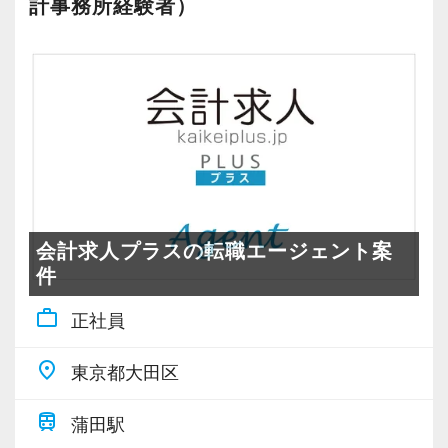
計事務所経験者）
会計求人プラスの転職エージェント案
件
work_outline
正社員
place
東京都大田区
train
蒲田駅