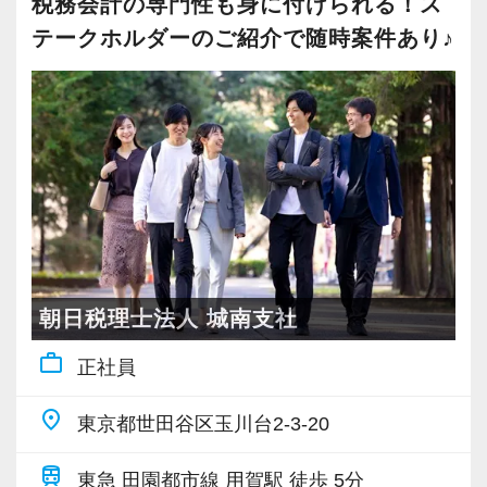
税務会計の専門性も身に付けられる！ス
お客様が多く、他の拠点よりもお客様とスタッ
大事にしているため、資格を持っていなくて
テークホルダーのご紹介で随時案件あり♪
フの距離感が近いという特徴があります。
も、スピーディーなキャリアアップが可能で
そんなお客様に寄り添い、頼れるパートナーと
す！
して専門性を活かしたい方に活躍していただき
たいオフィスです。
会計事務所経験者の方には幅広い業務に携わっ
ていただき、早い段階から部下やチームのマネ
各業界に対するAIの登壇など、変革する時代に
ジメント業務にも挑戦できます！これまでの経
先駆けて会計業界をリードしていきたいという
験・知識を活かしながら、さらに上のステージ
方は、ぜひ当社で腕を振るってみませんか？
でキャリアアップをしませんか？
朝日税理士法人 城南支社
【ご紹介が多い安定企業でお客様から一番に信
【対象業種100種以上！節税・融資・税務調査に
work_outline
正社員
頼される税務のプロを目指せます】
強い税理士法人です】
私達は「税務のプロフェッショナルとしてお客
創業以来17年連続増収増益、顧問先数2500以
place
東京都世田谷区玉川台2-3-20
様に寄り添う」ことが一つの使命です。
上、全国6拠点で安定的に成長中です。
お客様に事務所までご来社いただく来所型サー
train
東急 田園都市線 用賀駅 徒歩 5分