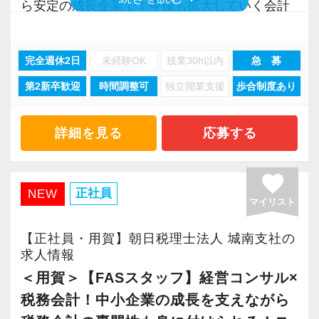
に対して認証される「社労士診断認証制度」を
ら安定の成長企業で！今後も拡大していく会計
取得しました。
事務所で幅広い業務にチャレンジしながら成長
「職場環境改善宣言企業」と「経営労務診断実
を目指しましょう！
完全週休2日
未経験OK
残業30h以内
急 募
施企業」の認定を受け、今後も社員が働きやす
い環境づくりを積極的に推進していきます。
第2新卒歓迎
時間調整可
独立開業支援
歩合制度あり
現在当社では「渋谷」「新宿」「錦糸町」
長く安心して働ける環境を用意してお待ちして
「柏」「横浜」「大阪」の６拠点を展開してい
おりますので、当社で将来の不安なく働いてみ
ます。
詳細を見る
応募する
ませんか？
2021年6月に「渋谷オフィス」を新設し、その
後「新宿オフィス」「大阪オフィス」「錦糸町
favorite
【錦糸町の事務所はこんなオフィスです】
オフィス」が拡張移転！
正社員
NEW
マイリスト
錦糸町は”当社創業の地“。
さらに2022年12月には「柏オフィス」を開設
17年間に及ぶ運営の中で、東京・千葉・埼玉と
し、2025年には大阪オフィスを増床するなど、
【正社員・用賀】朝日税理士法人 城南支社の
都心部から周辺エリアに至るまで、幅広い業種
事業拡大を続けています。
求人情報
のお客様とのご縁が誕生した場所です。
安定性抜群の環境で自己成長を実現できます。
＜用賀＞【FASスタッフ】経営コンサル×
税務会計！中小企業の成長を支えながら
創業当時から現在までずっとお取引をしている
社員の持つ「やる・やりたい」という気持ちを