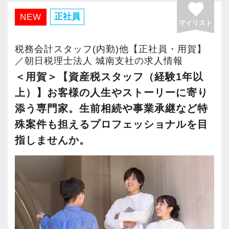
す。
長年の実績とノウハウにより多くのご紹介をい
favorite
ます】
ています】
正社員
NEW
ただけるため、多くのご紹介をいただいて、業
キャリアステップは等級制（1〜6等級）で、求
積み重ねてこられた知識と経験を生かして、さ
マイリスト
生前の相続対策や土地の有効活用、事業承継な
務拡大中です。
められる業務レベルや役割を明確にしていま
らなる活躍の場を求めている貴方の力を発揮で
どのコンサルティング業務を手掛けることも可
士業や金融機関・大手ハウスメーカーなどのス
税務会計スタッフ(内勤)他【正社員・用賀】
す。目標設定がしやすく、成長を実感しながら
きる職場です。
能。
／朝日税理士法人 城南支社の求人情報
テークホルダーから案件紹介のネットワークを
ステップアップが可能です。
新たなマネージャー候補として、将来的にオフ
民法・会社法・建築基準法など、税務や財務な
＜用賀＞【資産税スタッフ（経験1年以
確立しています。
昇級は年に2回の自己申請制で何度でもチャレン
ィスを任せられる方の力を求めています。
どだけでなく税務会計以外にも幅広い知識を身
上）】お客様の人生やストーリーに寄り
ジできます。
に付けられます。
当法人はご紹介頂いたお客様の課題を解決する
添う専門家。生前相続や事業承継など特
税理士資格がなくてもOK！
ことで成長を続けています。
殊案件も担えるプロフェッショナルを目
【定期的な班替えや席替えで、より多くのこと
やる気とコミュニケーション能力を重視しま
さまざまな士業と連携しながら、その中心とし
指しませんか。
を学べる体制！】
す。
て主役になれるのが当法人における資産税スタ
目指すのは「一流の問題解決屋」です。
当社ではフリーアドレスと固定席を併用しなが
税理士はサービス業です。誠実に仕事を行い、
ッフの醍醐味です。
その実現に向けて、多彩な経験と意欲のある優
ら業務を行っています。
お客様に満足していただくことを大事にしてく
秀な人材をどんどん増やしていきたいと思って
そのなかで定期的な席替えやチームの班替えを
れる方を求めています。
【雑誌等に何度も取り上げられている大手会計
います。
実施。得意分野や経験の異なる様々な人と一緒
事務所です！】
に仕事を行うことで、より柔軟かつ多彩なノウ
スキルと経験に合わせてキャリアを重ねつつ、
朝日税理士法人（東京）の従業員数が234名。
【効率&チームワークを大事にしながら仕事をし