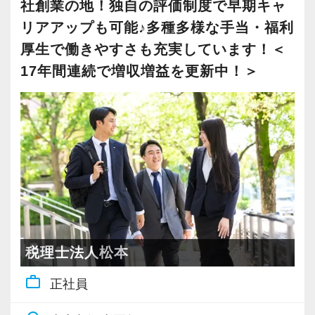
社員の持つ「やる・やりたい」という気持ちを
社創業の地！独自の評価制度で早期キャ
大事にしているため、資格を持っていなくて
リアアップも可能♪多種多様な手当・福利
も、スピーディーなキャリアアップが可能で
厚生で働きやすさも充実しています！＜
す！
17年間連続で増収増益を更新中！＞
充実した実務重視のOJTで、安心して職務経験
と知識をゼロから身に付けられます！
税務・会計の経験と知識を磨きながらステップ
アップを目指しませんか？
【対象業種100種以上！節税・融資・税務調査に
強い税理士法人です】
創業以来17年連続増収増益、顧問先数2500以
税理士法人松本
上、全国6拠点で安定的に成長中です。
work_outline
正社員
お客様に事務所までご来社いただく来所型サー
ビスで、中小企業の経営を幅広くサポートして