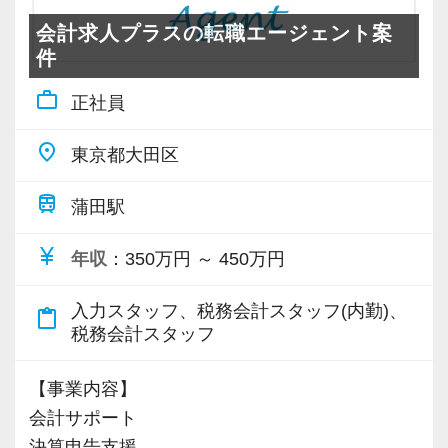
会計求人プラスの転職エージェント案
件
work_outline
正社員
place
東京都大田区
train
蒲田駅
currency_yen
年収
：350万円 ～ 450万円
入力スタッフ、税務会計スタッフ(内勤)、
content_paste
税務会計スタッフ
【事業内容】
会計サポート
決算申告支援