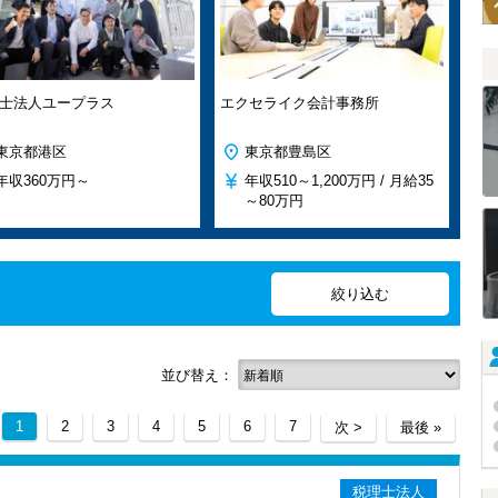
士法人ユープラス
エクセライク会計事務所
東京都港区
東京都豊島区
年収
360万円～
年収
510～1,200万円 /
月給
35
～80万円
並び替え：
1
2
3
4
5
6
7
次 >
最後 »
税理士法人