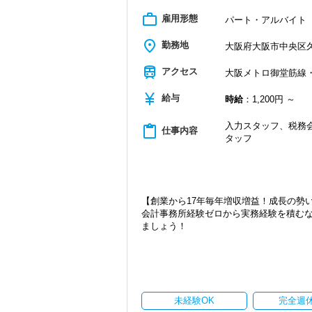
IT化が非常に進んでいるのも当社の特徴
work_outline
【大阪の事務所はこんなオフィスです】
雇用形態
代表が作業環境にも気を配っており、デ
パート・アルバイト
2018年10月にオープンして以降、怒涛
入力もAI-OCRを使用して、業務効率化とペ
いビルへ拡張移転。
place
サインなどを活用しているので効率よく
勤務地
大阪府大阪市中央区久太
2025年10月には増床するなど、拡大の
ぜひ体験してください！
train
アクセス
大阪メトロ御堂筋線・
関西の事業者には「大きいことやったる
【明確なキャリアパスで成長をバックア
比率が非常に高いのが特徴的です。
キャリアステップは等級制（1〜6等級）
currency_yen
給与
時給
：1,200円 ～
お客様の勢いに圧倒されないよう、スタ
やすく、成長を実感しながらステップア
お客様と一緒に成長していく楽しさを実
昇級は年に2回の自己申請制で何度でもチ
入力スタッフ、税務会
content_paste
仕事内容
20代が筆頭となってお客様を支えており
タッフ
【定期的な班替えや席替えで、より多く
お互いを支え合いながら成長してきてい
当社ではフリーアドレスと固定席を併用
事として全力でサポートし合っています
そのなかで定期的な席替えやチームの班
OJTや研修など一人ひとりの実力に合わ
とで、より柔軟かつ多彩なノウハウや知
せっかく持っている能力も、継続した努
また関西・関東とそれぞれの拠点での交
実直に自己を高めていこうとすることが
【創業から17年毎年増収増益！成長の勢
す。
会計事務所経験ゼロから実務経験を積む
【ご紹介が多い安定企業でお客様から一
ましょう！
【各種社会保険完備、ユニークな手当制
私達は「税務のプロフェッショナルとし
社会保険等の一般的な福利厚生の他に、
現在当社では「渋谷」「新宿」「錦糸町
税務能力検定等の資格検定に合格するとも
お客様から「こうしたい」という理想を
2021年6月に「渋谷オフィス」を新設
を支給する「勤続手当」もあります。
きる存在でありたいと考えています。ご紹
張移転！
詳しくはこちら（リンク先：https://www.tokyo-co
から評価されているからだと自負してい
さらに2022年12月には「柏オフィス」
ています。
【成長のための5つのこだわりを大事にし
未経験OK
完全週
今後もお客様に満足していただけるよう
安定性抜群の環境で自己成長を実現でき