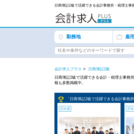
日商簿記2級で活躍できる会計事務所・税理士事
勤務地
雇
会計求人プラス
日商簿記2級
日商簿記2級で活躍できる会計・税理士事務
報も多数掲載中。
emoji_events
「日商簿記2級で活躍できる会計事務所
正社員
正社