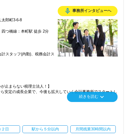
。
ュアルモニターを全席設置。
mic_none
事務所インタビューへ
の勢いで成長している大阪オフィス。増員に伴い2022年7月にはより広
ーパーレス化を進めています。kintoneやLINEWORKS、クラウド
ストレスフリーに業務をこなせます。
郎町3-6-8
一途をたどっています。
四つ橋線：本町駅 徒歩 2分
で！」と勢いのある方が多いためか、大阪オフィスのお客様は新規の
ップします】
で、求められる業務レベルや役割を明確にしています。目標設定がし
ッフも熱意と情熱を持ちながら寄り添う姿勢を大切にしています。
ップが可能です。
感しながらやりがいを持って働ける環境です。
ャレンジできます。
計スタッフ(内勤)、税務会計ス
、業界未経験からスタートしているスタッフも多いです。
のことを学べる体制！】
るため、スタッフ同士の団結力は強く、誰かに何かあれば全員が自分
しながら業務を行っています。
。
替えを実施。得意分野や経験の異なる様々な人と一緒に仕事を行うこ
せた指導を行っているので安心してください。
識を身に付けられる体制を整えています。
力がなければ開花することはありません。
流もあり、オンライン・オフラインを問わず気軽に話し合える社風で
できる方からの応募をお待ちしています！
いが止まらない税理士法人！】
なら安定の成長企業で、今後も拡大していく会計事務所でスタートし
keyboard_arrow_down
番に信頼される税務のプロを目指せます】
続きを読む
度あり】
てお客様に寄り添う」ことが一つの使命です。
各種手当も充実。
」「柏」「横浜」「大阪」の６拠点を展開しています。
らえる「合格手当」、社員には入社3年（5万円）・5年（10万円）
いただいたら、それを一緒になって実現するために大きく力を発揮で
し、その後「新宿オフィス」「大阪オフィス」「錦糸町オフィス」が拡
介案件が7割を超えているのも、そういった私たちの姿勢がお客様
nsulting.com/recruit/environment/benefits）
ます。
を開設し、2025年には大阪オフィスを増床するなど、事業拡大を続け
ています】
休２日
駅から５分以内
月間残業30時間以内
にスキルの向上を目指し、税務のプロとして高い信頼を獲得していき
ます。