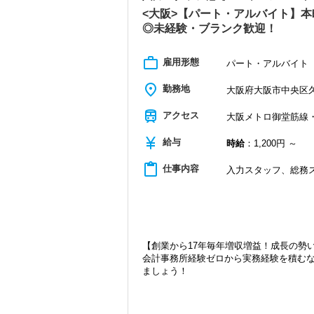
業務は数多く存在しています。
そのため、全拠点でスタッフの増員に力
<大阪>【パート・アルバイト】
◎未経験・ブランク歓迎！
また、職場環境の改善に積極的に取り組
「職場環境改善宣言企業」と「経営労務
work_outline
積極的に推進していきます。
雇用形態
パート・アルバイト
長く安心して働ける環境を用意してお待
place
勤務地
大阪府大阪市中央区久太
【柏の事務所はこんなオフィスです】
昨年2022年12月にオープンした新しいオ
train
アクセス
大阪メトロ御堂筋線・
柏駅東口から徒歩4分のアクセスで、地場
現在は増員にも力を入れ拡大を続けてい
currency_yen
給与
時給
：1,200円 ～
ます。
20代～30代の若手メンバーが中心とな
content_paste
仕事内容
入力スタッフ、総務
の税理士も在籍しているため、ノウハウ
これからどんどん成長していくオフィス
います。
【ご紹介が多い安定企業でお客様から一
私達は「税務のプロフェッショナルとし
【創業から17年毎年増収増益！成長の勢
お客様から「こうしたい」という理想を
会計事務所経験ゼロから実務経験を積む
きる存在でありたいと考えています。ご紹
ましょう！
から評価されているからだと自負してい
現在当社では「渋谷」「新宿」「錦糸町
今後もお客様に満足していただけるよう
2021年6月に「渋谷オフィス」を新設