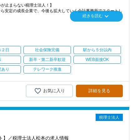
いが止まらない税理士法人！】
なら安定の成長企業で、今後も拡大していく会計事務所でスタートし
keyboard_arrow_down
続きを読む
」「柏」「横浜」「大阪」の６拠点を展開しています。
し、その後「新宿オフィス」「大阪オフィス」「錦糸町オフィス」が拡
を開設し、2025年には大阪オフィスを増床するなど、事業拡大を続け
休２日
社会保険完備
駅から５分以内
ます。
募
新卒・第二新卒歓迎
WEB面接OK
持ちを大事にしているため、資格を持っていなくても、スピーディー
度あり
テレワーク推進
務経験と知識をゼロから身に付けられます！
テップアップを目指しませんか？
お気に入り
詳細を見る
務調査に強い税理士法人です】
00以上、全国6拠点で安定的に成長中です。
型サービスで、中小企業の経営を幅広くサポートしています。
税理士法人
おり、新規顧問契約のお客様が毎年400件以上増加！
るので、税務調査にも精通しています。
融資対応、給付金のサポート、補助金のサポートなどお手伝いできる
ト】／税理士法人松本の求人情報