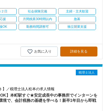
スを提供する真の「税務プロフェッショナル」としての道を私たちと
を開設し、2025年には大阪オフィスを増床するなど、事業拡大を続け
休２日
社会保険完備
主婦・主夫歓迎
ます。
異業種からの転職も大歓迎！専門用語を一から教えます】
応援
月間残業30時間以内
急募
るので、育成には多くの実績と自信があります。
持ちを大事にしているため、資格を持っていなくても、スピーディー
接OK
勤務時間調整可
独立開業支援
さい！
ツーマンで指導します。
務経験と知識をゼロから身に付けられます！
に関する座学や教養はOFF-JTで学びながら実務やお客様対応につ
テップアップを目指しませんか？
務調査に強い税理士法人です】
きるので、より堅実にステップアップすることができます。
お気に入り
詳細を見る
00以上、全国6拠点で安定的に成長中です。
に慣れてもらい、できることを増やしながら徐々に担当をお任せして
型サービスで、中小企業の経営を幅広くサポートしています。
おり、新規顧問契約のお客様が毎年400件以上増加！
と素直さです。
るので、税務調査にも精通しています。
り組んでくださる方を求めます。
税理士法人
初心者なので、遠慮なく何でも聞いてください。
融資対応、給付金のサポート、補助金のサポートなどお手伝いできる
を入れており、さらなるサービス品質の向上を目指しています。
ただける人
ト】／税理士法人松本の求人情報
験OK】本町駅すぐ★安定成長中の事務所でインターンを
む企業に対して認証される「社労士診断認証制度」を取得しました。
言える人
診断実施企業」の認定を受け、今後も社員が働きやすい環境づくりを
環境で、会計税務の基礎を学べる！新卒1年目から即戦
る人
ちしておりますので、当社で将来の不安なく働いてみませんか？
せます】