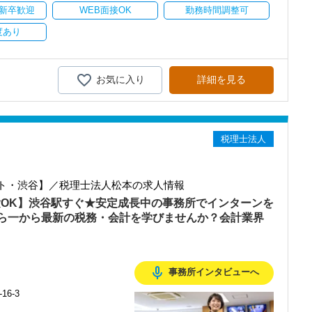
クレスポンス・プラス思考・有言実行・他責禁止・気配り」を掲
新卒歓迎
WEB面接OK
勤務時間調整可
スを提供する真の「税務プロフェッショナル」としての道を私たちと
持ちを大事にしているため、資格を持っていなくても、スピーディー
だき続けるために「情熱家であれ！」がモットーです。
度あり
楽しく一緒に働ける方を求めています】
務経験と知識をゼロから身に付けられます！
業・保険外交員・経理・事務などユニークな職歴を持った仲間がたく
われるほど、仲が良くて明るいのが当社の特徴です。
テップアップを目指しませんか？
お気に入り
詳細を見る
20～30代の女性が中心となって活躍しています。
ること。
、お待ちしています！
務調査に強い税理士法人です】
り組み続けることができる人、わからないことは一人で悩まずにどん
00以上、全国6拠点で安定的に成長中です。
ずです。
度あり】
型サービスで、中小企業の経営を幅広くサポートしています。
各種手当も充実。
慣れるまでが大変かもしれません。
税理士法人
もらえる「合格手当」など、当社ならではの制度を設けているので、
おり、新規顧問契約のお客様が毎年400件以上増加！
った先輩がたくさんいます。
るので、税務調査にも精通しています。
おり、わからないことや悩みにはきちんと手を止めて話を聞いてくれ
nsulting.com/recruit/environment/benefits）
ください。
融資対応、給付金のサポート、補助金のサポートなどお手伝いできる
です！
ト・渋谷】／税理士法人松本の求人情報
ています】
ている方へ
クレスポンス・プラス思考・有言実行・他責禁止・気配り」を掲
を入れており、さらなるサービス品質の向上を目指しています。
験OK】渋谷駅すぐ★安定成長中の事務所でインターンを
1/ZN19XR-matusmoto2024
ら一から最新の税務・会計を学びませんか？会計業界
む企業に対して認証される「社労士診断認証制度」を取得しました。
だき続けるために「情熱家であれ！」がモットーです。
診断実施企業」の認定を受け、今後も社員が働きやすい環境づくりを
した。
も楽しく取り組んでいただける仕事です。
ちしておりますので、当社で将来の不安なく働いてみませんか？
金の知識を身につけたいという思いから会計業界に飛び込みました。
mic_none
事務所インタビューへ
で、安心して仲間と一緒に働く楽しさを実感していただけると思いま
。
6-3
の勢いで成長している大阪オフィス。増員に伴い2022年7月にはより広
囲気の会社です。
伝わってきました。