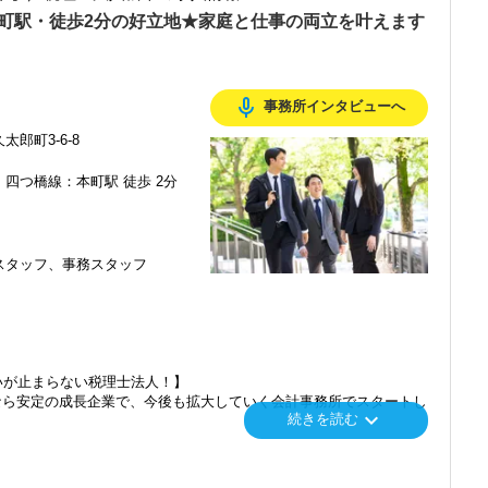
を入れており、さらなるサービス品質の向上を目指しています。
本町駅・徒歩2分の好立地★家庭と仕事の両立を叶えます
む企業に対して認証される「社労士診断認証制度」を取得しました。
診断実施企業」の認定を受け、今後も社員が働きやすい環境づくりを
mic_none
事務所インタビューへ
ちしておりますので、当社で将来の不安なく働いてみませんか？
郎町3-6-8
フィスです。
四つ橋線：本町駅 徒歩 2分
のお客様が多いという特徴があります。
るため、今後はさらなる新規のお客様獲得に向けた戦略も行っていき
って運営しており、とても勢いと活気のあるオフィスです。国税局OB
スタッフ、事務スタッフ
や知識の面でも学べることが非常に多い環境です。
なので、多彩なキャリアを描きながら活躍できるチャンスが広がって
番に信頼される税務のプロを目指せます】
てお客様に寄り添う」ことが一つの使命です。
いが止まらない税理士法人！】
いただいたら、それを一緒になって実現するために大きく力を発揮で
なら安定の成長企業で、今後も拡大していく会計事務所でスタートし
keyboard_arrow_down
介案件が7割を超えているのも、そういった私たちの姿勢がお客様
続きを読む
ます。
」「柏」「横浜」「大阪」の６拠点を展開しています。
にスキルの向上を目指し、税務のプロとして高い信頼を獲得していき
し、その後「新宿オフィス」「大阪オフィス」「錦糸町オフィス」が拡