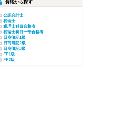
資格から探す
公認会計士
税理士
税理士科目合格者
税理士科目一部合格者
日商簿記1級
日商簿記2級
日商簿記3級
FP1級
FP2級