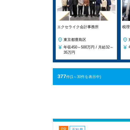
エクセライク会計事務所
税理
東京都豊島区
年収
450～500万円 /
月給
32～
35万円
377
件
(1～30件を表示中)
PR
正社員