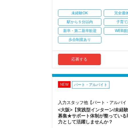
ます。
張移転！
お客様から信頼され、心の通ったサービ
さらに2022年12月には「柏オフィス」
一緒に歩んでみませんか？
ています。
未経験OK
完全週
安定性抜群の環境で自己成長を実現でき
【現在のスタッフの6割が業界未経験者！
駅から５分以内
子育て
当社で活躍する未経験者は6割を占めてい
社員の持つ「やる・やりたい」という気
新卒・第二新卒歓迎
WEB面
安心してこの業界に飛び込んできてくだ
なキャリアアップが可能です！
歩合制度あり
入社後はOJTとOFF-JTを並行してマン
充実した実務重視のOJTで、安心して職
まったくの未経験者であれば、税務や会計
税務・会計の経験と知識を磨きながらス
いてはOJTで実践的に研修を実施。
【対象業種100種以上！節税・融資・税
社内のロープレでお客様対応の練習がで
応募する
創業以来17年連続増収増益、顧問先数25
まずは簡単な入力業務から少しずつ仕事
お客様に事務所までご来社いただく来所
いきます。
専門Webサイトを10サイト以上運営して
私たちが未経験者に求めるのは、謙虚さ
各オフィスに国税OB税理士が在籍してい
常に学ぶ姿勢を忘れず、謙虚に仕事に取
NEW
パート・アルバイト
わからないことがあれば、誰でも最初は
税理士という仕事は不況に強い仕事で、
業務は数多く存在しています。
【こんな方を求めています】
そのため、全拠点でスタッフの増員に力
・新しいことでも吸収して取り組んでい
入力スタッフ他【パート・アルバイ
・積極性と向上心を持ち合わせている人
<大阪>【実践型インターン/未経
また、職場環境の改善に積極的に取り組
・わからないことはわからないと素直に
「職場環境改善宣言企業」と「経営労務
募集★サポート体制が整っている
・はじめてのことでも前向きに取り組め
積極的に推進していきます。
力として活躍しませんか？
長く安心して働ける環境を用意してお待
【ITシステム完備で効率よく業務をこな