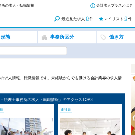
務所の求人・転職情報
会計求人プラスとは？
0
0
最近見た求人
件
マイリスト
件
用形態
事務所区分
働き方
所の求人情報、転職情報です。未経験からでも働ける会計業界の求人情
・税理士事務所の求人・転職情報」のアクセスTOP3
員
正社員