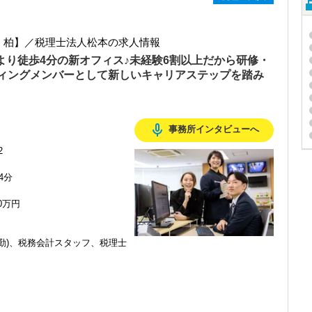
・柏】／税理士法人松本の求人情報
駅より徒歩4分の新オフィス♪未経験6割以上だから研修・
ィングメンバーとして新しいキャリアステップを踏み
mic_none
事務所インタビューへ
2
4分
50万円
勤)、税務会計スタッフ、税理士