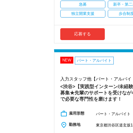
仕事をする上では5つのこだわり「クイッ
ます。
急募
新卒・第二
げ、一人ひとりが実行しています。
お客様から信頼され、心の通ったサービ
社員の持つ「やる・やりたい」という気
より多くの「ありがとう」と笑顔をいた
独立開業支援
歩合制
一緒に歩んでみませんか？
なキャリアアップが可能です！
【求職者へのメッセージ】
【目指すは“大家族のような会社”明るく
充実した実務重視のOJTで、安心して職
異業種からの転職者が多く、銀行員・営
「こんな明るい事務所ははじめて」と言
税務・会計の経験と知識を磨きながらス
さんいます。
応募する
パート職はワークライフバランス重視で、
共通しているのは“諦めない心”を持ってい
コツコツ丁寧な仕事をしていただける方
【対象業種100種以上！節税・融資・税
未経験のオフィスワークでも前向きに取
創業以来17年連続増収増益、顧問先数25
どん聞ける人は、ぐんぐん成長できるは
【各種社会保険完備、ユニークな手当制
お客様に事務所までご来社いただく来所
社会保険等の一般的な福利厚生の他に、
まったくの未経験者は、一通りの仕事に
NEW
税務能力検定等の資格検定に合格すると
専門Webサイトを10サイト以上運営して
パート・アルバイト
でも、同じように未経験から一人前にな
ぜひ活用してください。
各オフィスに国税OB税理士が在籍してい
だからこそ未経験者の気持ちを理解して
詳しくはこちら（リンク先：https://www.tokyo-co
る先輩がいつもそばにいるので安心して
税理士という仕事は不況に強い仕事で、
業界特有の“かたさ”がないのも当社の魅力
入力スタッフ他【パート・アルバイ
【成長のための5つのこだわりを大事にし
業務は数多く存在しています。
■未経験から税理士事務所へ転職を検討し
仕事をする上では5つのこだわり「クイッ
そのため、全拠点でスタッフの増員に力
<渋谷>【実践型インターン/未経
https://www.docswell.com/s/651352248
げ、一人ひとりが実行しています。
募集★先輩のサポートを受けなが
また、職場環境の改善に積極的に取り組
より多くの「ありがとう」と笑顔をいた
【現役スタッフの声】
で必要な専門性を磨けます！
「職場環境改善宣言企業」と「経営労務
【求職者へのメッセージ】
積極的に推進していきます。
百貨店の美容部員から未経験で入社しま
パソコンが苦手でない方なら、どなたで
長く安心して働ける環境を用意してお待
work_outline
新しいことにチャレンジしてみたい、税
雇用形態
パート・アルバイト
同じようなライフスタイルの方がいるの
【大阪の事務所はこんなオフィスです】
す。
当社を選んだのはHPが充実していたから
place
勤務地
東京都渋谷区道玄坂1-1
2018年10月にオープンして以降、怒涛
社内イベントも多く、アットホームな雰
HPからとても楽しそうな会社の雰囲気が
いビルへ拡張移転。