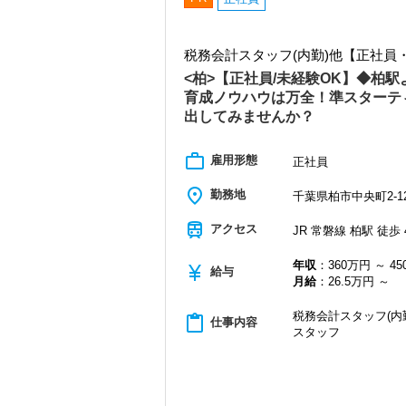
税務会計スタッフ(内勤)他【正社員
<柏>【正社員/未経験OK】◆柏
育成ノウハウは万全！準スターテ
出してみませんか？
work_outline
雇用形態
正社員
place
勤務地
千葉県柏市中央町2-1
train
アクセス
JR 常磐線 柏駅 徒歩 
年収
：360万円 ～ 4
currency_yen
給与
月給
：26.5万円 ～
税務会計スタッフ(内
content_paste
仕事内容
スタッフ