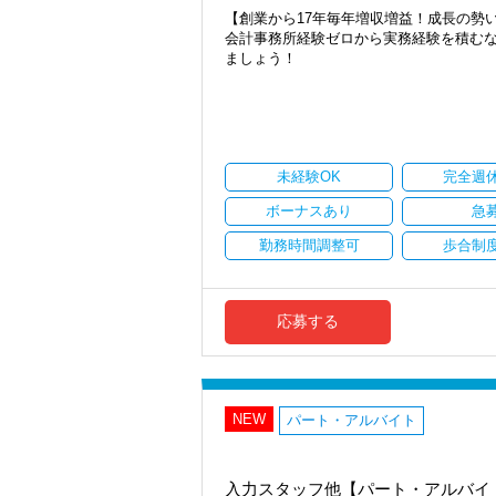
【創業から17年毎年増収増益！成長の勢
会計事務所経験ゼロから実務経験を積む
ましょう！
現在当社では「渋谷」「新宿」「錦糸町
2021年6月に「渋谷オフィス」を新設
張移転！
さらに2022年12月には「柏オフィス」
ています。
未経験OK
完全週
安定性抜群の環境で自己成長を実現でき
ボーナスあり
急
社員の持つ「やる・やりたい」という気
勤務時間調整可
歩合制
なキャリアアップが可能です！
充実した実務重視のOJTで、安心して職
税務・会計の経験と知識を磨きながらス
応募する
【対象業種100種以上！節税・融資・税
創業以来17年連続増収増益、顧問先数25
お客様に事務所までご来社いただく来所
NEW
専門Webサイトを10サイト以上運営して
パート・アルバイト
各オフィスに国税OB税理士が在籍してい
税理士という仕事は不況に強い仕事で、
入力スタッフ他【パート・アルバイ