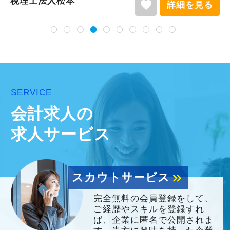
税理士法人松本
favorite
詳細を見る
SERVICE
会計求人の
求人サービス
スカウトサービス
keyboard_double_arrow_right
完全無料の会員登録をして、
ご経歴やスキルを登録すれ
ば、企業に匿名で公開されま