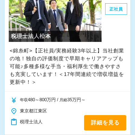
正社員
税理士法人松本
<錦糸町>【正社員/実務経験3年以上】当社創業
の地！独自の評価制度で早期キャリアアップも
可能♪多種多様な手当・福利厚生で働きやすさ
も充実しています！＜17年間連続で増収増益を
更新中！＞
currency_yen
480～800万円 /
35万円～
年収
月給
place
東京都江東区
content_paste
税理士法人
詳細を見る