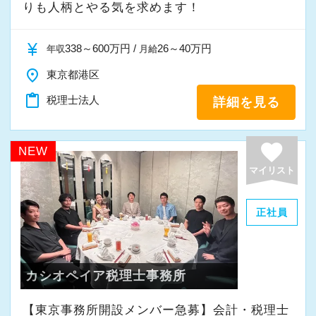
りも人柄とやる気を求めます！
currency_yen
338～600万円 /
26～40万円
年収
月給
place
東京都港区
content_paste
税理士法人
詳細を見る
favorite
NEW
マイリスト
正社員
カシオペイア税理士事務所
【東京事務所開設メンバー急募】会計・税理士