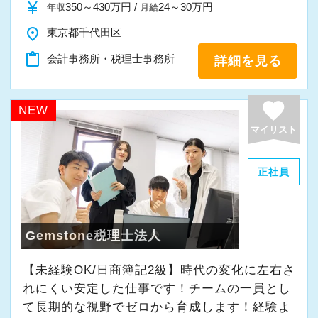
currency_yen
350～430万円 /
24～30万円
年収
月給
place
東京都千代田区
content_paste
会計事務所・税理士事務所
詳細を見る
favorite
NEW
マイリスト
正社員
Gemstone税理士法人
【未経験OK/日商簿記2級】時代の変化に左右さ
れにくい安定した仕事です！チームの一員とし
て⻑期的な視野でゼロから育成します！経験よ