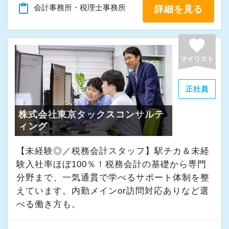
content_paste
会計事務所・税理士事務所
詳細を見る
favorite
マイリスト
正社員
株式会社東京タックスコンサルテ
ィング
【未経験◎／税務会計スタッフ】駅チカ＆未経
験入社率ほぼ100％！税務会計の基礎から専門
分野まで、一気通貫で学べるサポート体制を整
えています。内勤メインor訪問対応ありなど選
べる働き方も。