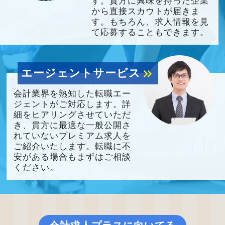
す。貴方に興味を持った企業
から直接スカウトが届きま
す。もちろん、求人情報を見
て応募することもできます。
エージェントサービス
keyboard_double_arrow_right
会計業界を熟知した転職エー
ジェントがご対応します。詳
細をヒアリングさせていただ
き、貴方に最適な一般公開さ
れていないプレミアム求人を
ご紹介いたします。転職に不
安がある場合もまずはご相談
ください。