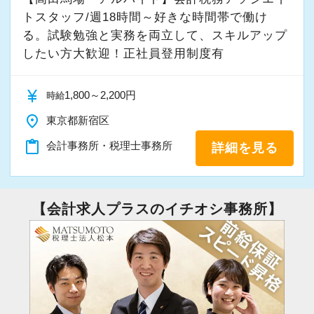
トスタッフ/週18時間～好きな時間帯で働け
る。試験勉強と実務を両立して、スキルアップ
したい方大歓迎！正社員登用制度有
currency_yen
1,800～2,200円
時給
place
東京都新宿区
content_paste
会計事務所・税理士事務所
詳細を見る
【会計求人プラスのイチオシ事務所】