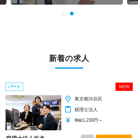
新着の求人
パート
NEW
place
千葉県柏市
content_paste
税理士法人
currency_yen
1,140円～
時給