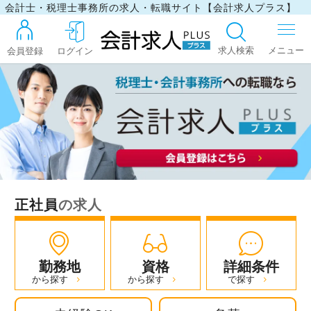
会計士・税理士事務所の求人・転職サイト【会計求人プラス】
求人検索
会員登録
ログイン
ログイン
最近見た求人
正社員
の求人
マイリスト
お問い合わせ
勤務地
資格
詳細条件
から探す
から探す
で探す