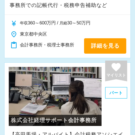
事務所での記帳代行・税務申告補助など
currency_yen
360～600万円 /
30～50万円
年収
月給
place
東京都中央区
content_paste
会計事務所・税理士事務所
詳細を見る
favorite
マイリスト
パート
株式会社経理サポート会計事務所
【高田馬場・アルバイト】会計税務アソシエイ