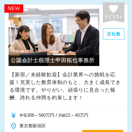
favorite
NEW
マイリスト
正社員
公認会計士税理士甲田拓也事務所
【新宿／未経験歓迎】会計業界への挑戦を応
援！充実した教育体制のもと、大きく成長でき
る環境です。やりがい、頑張りに見合った報
酬、誇れる仲間を約束します！
currency_yen
308～560万円 /
22～40万円
年収
月給
place
東京都新宿区