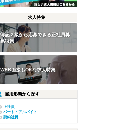
求人特集
簿記２級から応募できる正社員募
集特集
WEB面接もOKな求人特集
雇用形態から探す
正社員
パート・アルバイト
契約社員