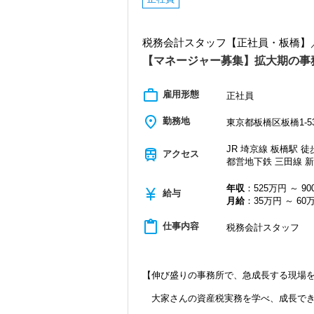
税務会計スタッフ【正社員・板橋】／
【マネージャー募集】拡大期の事
work_outline
雇用形態
正社員
place
勤務地
東京都板橋区板橋1-53
JR 埼京線 板橋駅 徒
train
アクセス
都営地下鉄 三田線 新
年収
：525万円 ～ 9
currency_yen
給与
月給
：35万円 ～ 60
content_paste
仕事内容
税務会計スタッフ
【伸び盛りの事務所で、急成長する現場
大家さんの資産税実務を学べ、成長でき