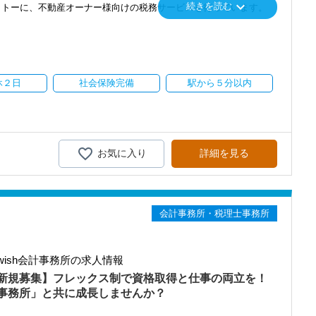
keyboard_arrow_down
続きを読む
トーに、不動産オーナー様向けの税務サービスを行っています。
中心に、
対策のコンサルティングなどを手掛け、
ストップサービスなど、お客様の立場に立ったサービスを提供して
休２日
社会保険完備
駅から５分以内
客様にご利用いただき、年々事務所の規模を拡大してきました。
も視野に入れ、さらなる＼業務拡大／を考えています。
しています！
スです！
お気に入り
詳細を見る
指す方を応援します！
業することも可能です。
会計事務所・税理士事務所
なら実現できます。
ish会計事務所の求人情報
様をお迎えしています。
に基づいて構成されており、
新規募集】フレックス制で資格取得と仕事の両立を！
気を大事にしています。
事務所」と共に成長しませんか？
仲間