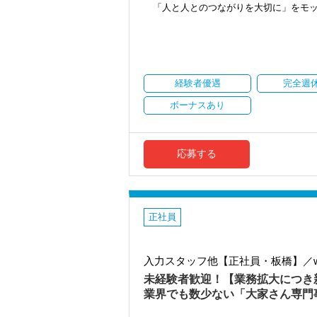
「人と人とのつながりを大切に」をモッ
業界経験２５年以上のベテラン税理士を
法人税申告書の作成、相続税申告、節税
他士業とのネットワークを利用したワン
います。
経験者優遇
完全週
開業から１０年、おかげさまで多くのお
ボーナスあり
＼ご依頼の増加／に伴い、税理士法人化
私たちを支えてくれる新しい仲間を募集
事務所の成長過程を体験できるチャン
応募する
＼POINT／
【フラットな組織が自慢です！】
（１）＼フレックス制／で資格取得を目
平日に休みを取ったり、午後から始
正社員
資格取得と仕事の両立も、当事務所
（２）カフェのようなおしゃれな事務所
入力スタッフ他【正社員・板橋】／w
入り口には大きな水槽を置いて、お客
応接室は、森・海・和と3つのテーマ
未経験者歓迎！【業務拡大につき
お客様もスタッフもくつろげる雰囲
業界でも数少ない「大家さん専門
（３）コミュニケーション抜群の明るい