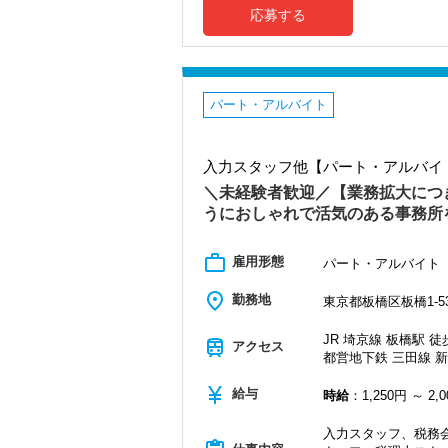
板橋の素敵なお店を開拓してく
事務所の成長過程を体験できるチャン
応募する
（２）税理士資格の取得支援
試験休暇制度があります。有給休暇と併
１２月 忘年会
いです。
毎年ビンゴ大会を実施！事前に欲
＼POINT／
また、取得後は税理士登録費用と税理
【フラットな組織が自慢です！】
４月 確定申告打ち上げ懇親会
（１）＼フレックス制／で資格取得を目
【最後に】
確定申告お疲れ様でした～！ちょ
パート・アルバイト
平日に休みを取ったり、午後から始
伸び盛りの活気ある事務所で、さまざま
資格取得と仕事の両立も、当事務所
９月 入所式
す。
入所式後は、社員懇親会で親交
お客様の笑顔にふれながら自分自身の成
（２）カフェのようなおしゃれな事務所
入力スタッフ他【パート・アルバイト
ぜひ、一緒に事務所を盛り上げていきま
入り口には大きな水槽を置いて、お客
（９）研修
＼未経験者歓迎／【業務拡大につ
応接室は、森・海・和と3つのテーマ
​育成・研修には自信があります！
リクルートサイトはこちら：https://www.wishk
うにおしゃれで活気のある事務所
お客様もスタッフもくつろげる雰囲
朝の勉強会（税務通信・月刊税理）
毎週のＤＶＤ研修会、ビズアップオ
（３）コミュニケーション抜群の明るい
仕事の前に、所長が＜仕事と勉強を両
work_outline
雇用形態
パート・アルバイト
２０代～５０代が１/４ずつ在籍する
チームワークを大事にし、皆で楽しく
（１０）＼充実／の福利厚生
place
勤務地
東京都板橋区板橋1-53
チームの雰囲気を盛り上げてくれる
＜とにかく時間が欲しい、試験直前
弊所では７月は週４日勤務が可能で
（４）休憩は業務の都合に合わせて取得
JR 埼京線 板橋駅 徒
train
勤務日数が減っても、周囲の人がサ
アクセス
昼休み時間１時間は、業務の都合に合
都営地下鉄 三田線 新
受験が近い人は、ファミレスに行って
＜資格手当＞
currency_yen
ピークの時間帯をずらして静かに休憩
給与
時給
：1,250円 ～ 2,
在職中に税理士試験の科目合格をした
税法科目 １科目あたり１万円
（５）テレワーク環境
会計科目 １科目あたり５，０００
入力スタッフ、税務会
ご家庭の事情で、今日はテレワーク