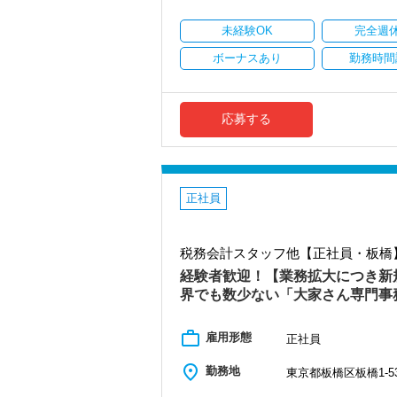
毎年ビンゴ大会を実施！事前に欲
います。
未経験OK
完全週
４月 確定申告打ち上げ懇親会
開業から１０年、おかげさまで多くのお
確定申告お疲れ様でした～！高級
ボーナスあり
勤務時間
＼ご依頼の増加／に伴い、税理士法人化
９月 入所式
私たちを支えてくれる新しい仲間を募集
入所式後は、社員懇親会で親交
事務所の成長過程を体験できるチャン
応募する
（８）研修
＼POINT／
​育成・研修には自信があります！
【フラットな組織が自慢です！】
朝の勉強会（税務通信・月刊税理）
（１）業界未経験者が活躍中です！
毎週のＤＶＤ研修会、ビズアップオ
業界未経験の職員も活躍している事
仕事の前に、所長が＜仕事と勉強を両
正社員
建築会社の営業、スーパーの精肉担当
（９）＼充実／の福利厚生
業界未経験のスタッフが活躍してい
＜とにかく時間が欲しい、試験直前
税務会計スタッフ他【正社員・板橋】
お客様と話すことが好き、不動産が好
弊所では７月は週４日勤務が可能で
勤務日数が減っても、周囲の人がサ
経験者歓迎！【業務拡大につき新
（２）＼フレックス制／で資格取得を目
界でも数少ない「大家さん専門事
平日に休みを取ったり、午後から始
＜資格手当＞
資格取得と仕事の両立も、当事務所
在職中に税理士試験の科目合格をした
税法科目 １科目あたり１万円
work_outline
雇用形態
正社員
（３）カフェのようなおしゃれな事務所
会計科目 １科目あたり５，０００
入り口には大きな水槽を置いて、お客
place
勤務地
東京都板橋区板橋1-53
応接室は、森・海・和と3つのテーマ
＜予備校の受講費用の補助＞
お客様もスタッフもくつろげる雰囲
税理士試験で科目合格をした場合、