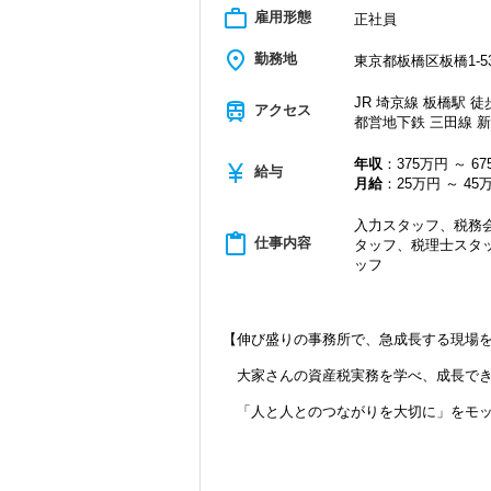
２０代～５０代が１/４ずつ在籍する
work_outline
雇用形態
正社員
チームワークを大事にし、皆で楽しく
チームの雰囲気を盛り上げてくれる
place
勤務地
東京都板橋区板橋1-53
（４）休憩は業務の都合に合わせて取得
JR 埼京線 板橋駅 徒
昼休み時間１時間は、業務の都合に合
train
アクセス
都営地下鉄 三田線 新
受験が近い人は、ファミレスに行って
ピークの時間帯をずらして静かに休憩
年収
：375万円 ～ 6
currency_yen
給与
（５）テレワーク環境
月給
：25万円 ～ 45
ご家庭の事情で、今日はテレワーク
ケガをしてしまい、通勤が難しい
入力スタッフ、税務会
content_paste
そんな時でも、自宅で快適にテレワ
仕事内容
タッフ、税理士スタ
（業務に慣れていただくため、入社半
ッフ
（６）充実したデスクワーク環境
ダブルモニターにより快適に仕事を
キントーンによるスケジュール管理
【伸び盛りの事務所で、急成長する現場
チャットワークによるコミュニケーシ
大家さんの資産税実務を学べ、成長でき
（７）事務所内イベント
毎月 ランチミーティングを実施
「人と人とのつながりを大切に」をモッ
１人2,000円まで補助されますの
業界経験２５年以上のベテラン税理士を
板橋の素敵なお店を開拓してく
法人税申告書の作成、相続税申告、節税
１２月 忘年会
他士業とのネットワークを利用したワン