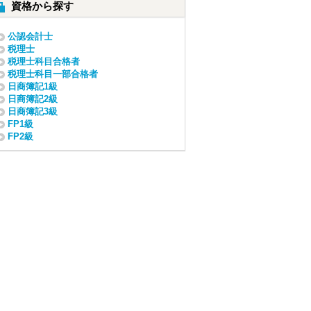
資格から探す
公認会計士
税理士
税理士科目合格者
税理士科目一部合格者
日商簿記1級
日商簿記2級
日商簿記3級
FP1級
FP2級