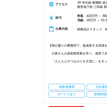
JR 埼京線 板橋駅 徒
train
最大20万円が支給されます。（別途
アクセス
（４）コミュニケーション抜群の明るい
都営地下鉄 三田線 新
２０代～５０代が１/４ずつ在籍する
(１０)オフィスカジュアルを導入
チームワークを大事にし、皆で楽しく
年収
：420万円 ～ 8
スーツに代わり、オフィスカジュア
currency_yen
給与
チームの雰囲気を盛り上げてくれる
月給
：28万円 ～ 53.
＼こんな方、大歓迎／
（５）休憩は業務の都合に合わせて取得
content_paste
【不動産関連の税務サイクルに興味があ
仕事内容
税務会計スタッフ、
昼休み時間１時間は、業務の都合に合
（１）業界でも数少ない「大家さん専門
受験が近い人は、ファミレスに行って
不動産オーナー様に特化した税務サー
ピークの時間帯をずらして静かに休憩
今後もさらなるニーズが見込まれる成
【伸び盛りの事務所で、急成長する現場
（６）テレワーク環境
実務にたっぷりふれながら、相続税・法
ご家庭の事情で、今日はテレワーク
大家さんの資産税実務を学べ、成長でき
（２）税務コンサルティングも経験でき
ケガをしてしまい、通勤が難しい
不動産オーナー様には、節税対策も重
そんな時でも、自宅で快適にテレワ
「人と人とのつながりを大切に」をモッ
当事務所は2000人以上の相談実績があ
（業務に慣れていただくため、入社半
業界経験２５年以上のベテラン税理士を
います。
（７）充実したデスクワーク環境
法人税申告書の作成、相続税申告、節税
相続税の生前対策として、最適なプラン
ダブルモニターにより快適に仕事を
他士業とのネットワークを利用したワン
す。
キントーンによるスケジュール管理
います。
チャットワークによるコミュニケーシ
経験者優遇
完全週
【マネジメントに挑戦したい方】
開業から１０年、おかげさまで多くのお
（１）プレイングマネージャー経験のあ
（８）事務所内イベント
ボーナスあり
勤務時間
＼ご依頼の増加／に伴い、税理士法人化
スタッフとしてスキルを磨きつつ、マ
毎月 ランチミーティングを実施
私たちを支えてくれる新しい仲間を募集
wish会計事務所でなら、望むキャリ
１人2,000円まで補助されますの