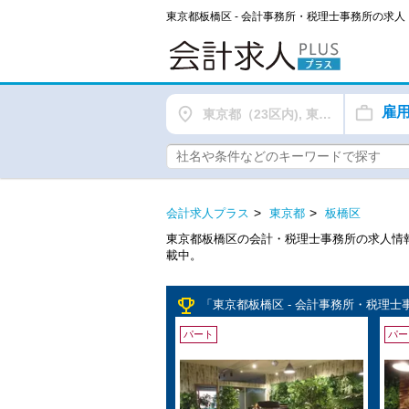
東京都板橋区 - 会計事務所・税理士事務所の求
雇
東京都（23区内), 東京都（都下）
会計求人プラス
東京都
板橋区
東京都板橋区の会計・税理士事務所の求人情
載中。
emoji_events
「東京都板橋区 - 会計事務所・税理士
パート
パー