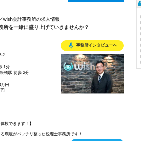
wish会計事務所の求人情報
務所を一緒に盛り上げていきませんか？
mic_none
事務所インタビューへ
-2
歩 1分
板橋駅 徒歩 3分
00万円
万円
を体験できます！】
る環境がバッチリ整った税理士事務所です！