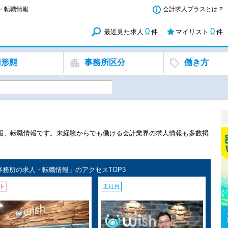
人・転職情報
会計求人プラスとは？
0
0
最近見た求人
件
マイリスト
件
用形態
事務所区分
働き方
報、転職情報です。未経験からでも働ける会計業界の求人情報も多数掲
事務所の求人・転職情報」のアクセスTOP3
ト
正社員