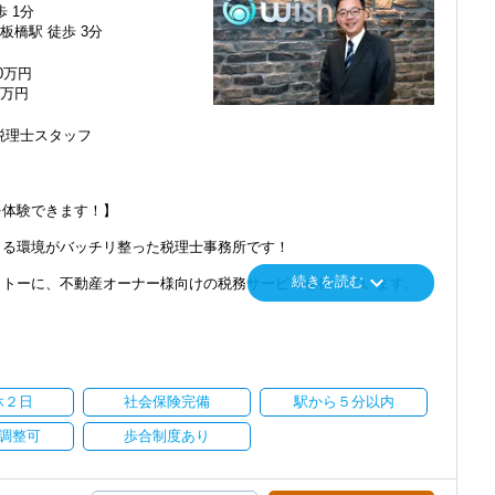
歩 1分
、支給要件あり）
仲間
板橋駅 徒歩 3分
、バランスの良い組織です。
働けることを第一に考えています。
00万円
ルを導入しています！
明るい方、大歓迎です！
3万円
可能
る方】
税理士スタッフ
わせて好きな時間に取得できます。
事務所」を展開
勉強していたりもします。
ビスは、業界でもまだ数少ないサービスで、
を取ることができますよ！
長分野です。
を体験できます！】
人税・所得税などの資産税をバランスよく学ぶことができます。
で働きたい！
る環境がバッチリ整った税理士事務所です！
る
！
keyboard_arrow_down
続きを読む
要です。
ークができます。
トーに、不動産オーナー様向けの税務サービスを行っています。
り、相続税還付・消費税還付に関しては200件以上の成功を収めて
年間は出社が基本です。）
中心に、
対策のコンサルティングなどを手掛け、
を策定し、ご提案するというコンサルティング業務を経験できま
行えます。
ストップサービスなど、お客様の立場に立ったサービスを提供して
、
ョンが根強いている職場です。
休２日
社会保険完備
駅から５分以内
客様にご利用いただき、年々事務所の規模を拡大してきました。
る方
調整可
歩合制度あり
も視野に入れ、さらなる＼業務拡大／を考えています。
ネジメントにも挑戦したい方、大歓迎！
しています！
アプランが実現可能です。
で、ちょっとお高めのランチが食べられます！