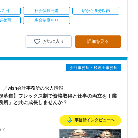
しいものを申請できます。
休２日
社会保険完備
駅から５分以内
客様にご利用いただき、年々事務所の規模を拡大してきました。
なお店で食事会をしています。
調整可
歩合制度あり
も視野に入れ、さらなる＼業務拡大／を考えています。
しています！
を深めています。
スです！
お気に入り
詳細を見る
や
ンデマンド研修 等々
務所です。
会計事務所・税理士事務所
立するコツ＞を教えてくれますよ！
、塾講師などをはじめとする
ます。
！＞
／wish会計事務所の求人情報
きという方大歓迎です！
す。
ポートします！
規募集】フレックス制で資格取得と仕事の両立を！業
指す方を応援します！
務所」と共に成長しませんか？
業することも可能です。
なら実現できます。
場合、資格手当を支給！
mic_none
事務所インタビューへ
円
様をお迎えしています。
-2
に基づいて構成されており、
気を大事にしています。
予備校の受講費用の内、