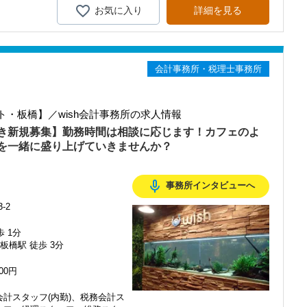
ださい。
スです！
お気に入り
詳細を見る
用し、試験勉強の追い込みをするという使い方をしている方が多
しいものを申請できます。
士会年会費を事務所が負担します。
指す方を応援します！
会計事務所・税理士事務所
っと高級なお店で食事会をしています。
業することも可能です。
な税法とコンサルティング、事務所経営について学ぶことができま
なら実現できます。
を深めています。
長を感じることができる、やりがいのある職場です。
・板橋】／wish会計事務所の求人情報
しょう！
様をお迎えしています。
き新規募集】勤務時間は相談に応じます！カフェのよ
に基づいて構成されており、
aikei.site/
を一緒に盛り上げていきませんか？
気を大事にしています。
や
ンデマンド研修 等々
仲間
立するコツ＞を教えてくれますよ！
mic_none
、バランスの良い組織です。
事務所インタビューへ
働けることを第一に考えています。
-2
明るい方、大歓迎です！
！＞
す。
可能
歩 1分
ポートします！
わせて好きな時間に取得できます。
板橋駅 徒歩 3分
勉強していたりもします。
を取ることができますよ！
000円
場合、資格手当を支給！
円
計スタッフ(内勤)、税務会計ス
で働きたい！