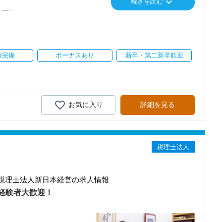
keyboard_arrow_down
続きを読む
がしたい方
ト可能
023年1名、2024年2名、2025年2名
スタートが可能。学生さんは学業が大切ですから、お休みなども遠
方
。
cel、Word、PowerPoint入力できる方）
マンツーマン教育
険完備
ボーナスあり
新卒・第二新卒歓迎
ョン型の師弟制度」を導入。
で学べる、“本気の税理士法人”でプロになろう
社の入力処理」を学ぶ
立したい人
理術」を吸収する
を広げられるだけでなく、複数の先輩の「良いとこ取り」が可能で
お気に入り
詳細を見る
たい人
くない人
きる環境が整っています。
応じてステップアップ
ェックだけ」の事務所ではありません。
じて顧問先を担当。やりがいも責任も増えるタイミングで、一気に仕
税理士法人
援まで、中小企業経営者の本気の悩みに応えるコンサル型税理士法
輩たちもすぐ近くにいるので安心してチャレンジできます！
野に入れましょう。
ィングファーム出身の代表が立ち上げた「コンサルティング会社が本
税理士法人新日本経営の求人情報
料半額負担）
および受講料を貸付する制度。
経験者大歓迎！
です。
、事業承継対策、グループ会社の税務支援を行っています。
ら、実務を通じて法人税務の専門性を深めていける環境です。