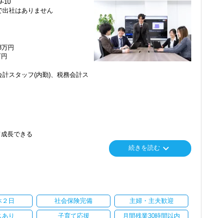
-10
で出社はありません
48万円
万円
計スタッフ(内勤)、税務会計ス
て成長できる
keyboard_arrow_down
続きを読む
り
休２日
社会保険完備
主婦・主夫歓迎
スあり
子育て応援
月間残業30時間以内