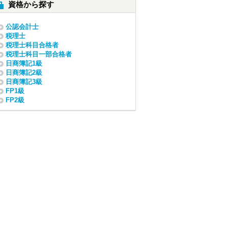
資格から探す
公認会計士
税理士
税理士科目合格者
税理士科目一部合格者
日商簿記1級
日商簿記2級
日商簿記3級
FP1級
FP2級