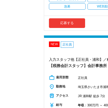
＜働きやすい環境＞
・有給取得率90％以上
急募
WEB面
・年間休日125日以上
・繁忙期も月30～40h程度
・男性の育休取得率100％
・テレワーク導入済み
応募する
・全席デュアルモニタ完備
＜幅広い経験・成長環境＞
・クライアント2500社以上
・9割が紹介の安定基盤
NEW
正社員
・一般企業～医療・学校法人まで対応
・個人～大企業まで幅広く経験可能
・税務顧問＋資産税に関与
入力スタッフ他【正社員・浦和】／
・相続／事業承継／M&Aにも対応
【税務会計スタッフ】会計事務所
＜成長中の税理士法人＞
・全国14拠点で事業展開
work_outline
・従業員240名以上に拡大
雇用形態
正社員
・会計・税務・財務・労務まで対応
・専門家が在籍しワンストップ支援
place
勤務地
埼玉県さいたま市浦和区
＜学びを後押し＞
train
アクセス
JR 浦和駅 徒歩 7分
・書籍購入費／研修費は全額会社負担
・隔月で税法・実務の学習会あり
currency_yen
給与
年収
：300万円 ～ 4
・資格取得を目指す社員が多数