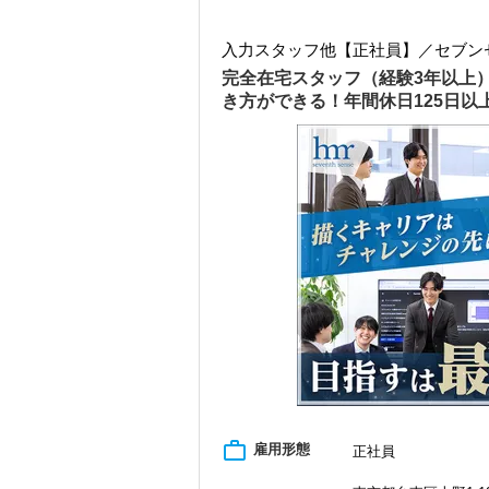
入力スタッフ他【正社員】／セブン
完全在宅スタッフ（経験3年以上
き方ができる！年間休日125日
work_outline
雇用形態
正社員