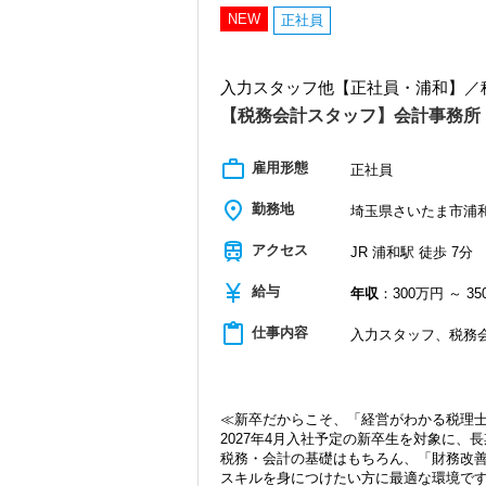
本気で頑張りたいあなたを応援する制度
・仕事内容やキャリアを相談可
NEW
正社員
（利用例）
・ざっくばらんに質問OK
簿記論と財務諸表論を受講したい場合
・納得後に選考へ進めます
簿財パック400,000円のコースと仮定
・入社時期は柔軟に対応
入力スタッフ他【正社員・浦和】／
200,000円はそのまま事務所負担、残りの
・半年～1年の調整も可能
配を最小限に学習ができます！
【税務会計スタッフ】会計事務所
まずはカジュアル面談からでも歓迎です
●家賃補助制度あり（月３万円まで補助）
「応募する」からお気軽にご連絡くださ
社員が安心して働ける住環境を整えるた
work_outline
雇用形態
正社員
一定条件を満たす方に対し、月額30,00
place
【社内の様子】
勤務地
埼玉県さいたま市浦和区
・今年4月から新卒3名が仲間入り！
・メンバーはフレッシャーからベテラン
train
アクセス
JR 浦和駅 徒歩 7分
20代7名、40代1名、50代2名、60代2名
・男女比率 男9：女7
currency_yen
給与
年収
：300万円 ～ 3
・世話好きスタッフが多い！
・困った時もすぐに周りのスタッフが助
content_paste
仕事内容
入力スタッフ、税務
・仲は良いけど馴れ合いはしない心地よ
・最寄りの浦和駅より徒歩5分程度
・浦和駅がターミナル駅なので、アクセ
・また事務所の目と鼻の先にはコンビニ
≪新卒だからこそ、「経営がわかる税理
・銀行や役所も近く、とても重宝します
2027年4月入社予定の新卒生を対象に
【求める人材】
税務・会計の基礎はもちろん、「財務改
〇税理士志望の方必見！
スキルを身につけたい方に最適な環境で