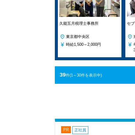
久能五月税理士事務所
セブ
東京都中央区
時給
1,500～2,000円
39
件
(1～30件を表示中)
PR
正社員