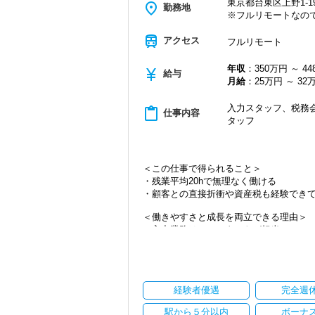
東京都台東区上野1-19
place
勤務地
※フルリモートなの
train
アクセス
フルリモート
年収
：350万円 ～ 4
currency_yen
給与
月給
：25万円 ～ 32
入力スタッフ、税務会
content_paste
仕事内容
タッフ
＜この仕事で得られること＞
・残業平均20hで無理なく働ける
・顧客との直接折衝や資産税も経験でき
＜働きやすさと成長を両立できる理由＞
・入力業務はアシスタントが担当
・分業体制で業務負担を軽減
・顧客対応や提案業務に集中可能
・資産税や相続など専門性の高い案件あ
・顧客と直接折衝する機会が豊富
経験者優遇
完全週
・経験値が自然と積み上がる環境
駅から５分以内
ボーナ