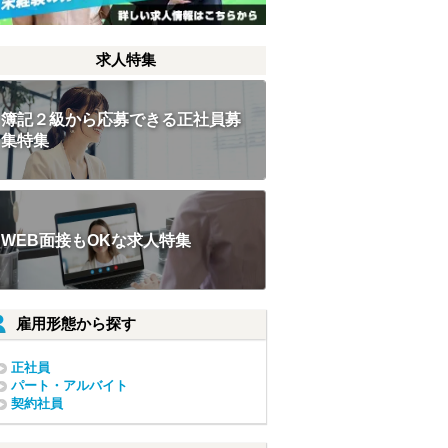
求人特集
簿記２級から応募できる正社員募
集特集
WEB面接もOKな求人特集
雇用形態から探す
正社員
パート・アルバイト
契約社員