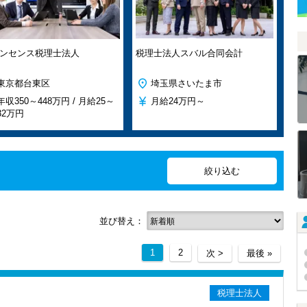
ンセンス税理士法人
税理士法人スバル合同会計
東京都台東区
埼玉県さいたま市
年収
350～448万円 /
月給
25～
月給
24万円～
32万円
並び替え：
1
2
次 >
最後 »
税理士法人