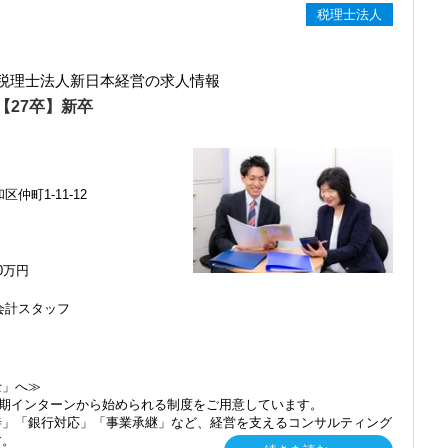
です。
税理士法人
。申込時、学校への振込は事務所が行います。
税理士法人新日本経営の求人情報
200,000円は月に20,000円ずつ給与支払い時、天引き返済。費用の心
【27卒】新卒
い。
め、家賃補助制度を導入しています。
0円まで支給いたします。
仲町1-11-12
まで
、70代1名 総勢13名（役員ほか3名）
50万円
けてくれる環境です。
会計スタッフ
い距離感
ス便利！
が充実
士」へ≫
。
、長期インターンから始められる制度をご用意しています。
善」「銀行対応」「事業承継」など、経営を支えるコンサルティング
す。