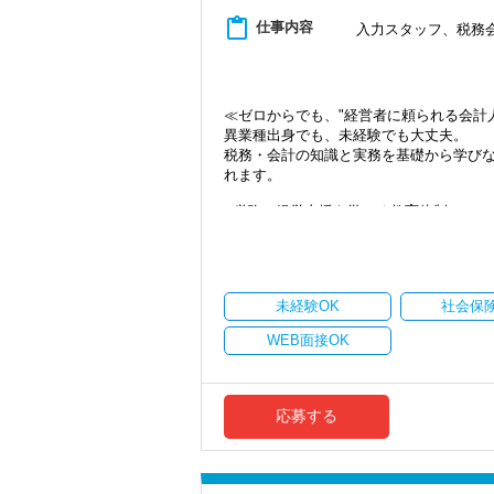
content_paste
仕事内容
入力スタッフ、税務
＜募集の背景＞
・事業拡大に伴う増員募集
・組織力強化に向けた採用
・将来の中核人材を募集
≪ゼロからでも、"経営者に頼られる会計
＜先輩スタッフの声＞
異業種出身でも、未経験でも大丈夫。
Q. 当事務所を選んだ理由は？
税務・会計の知識と実務を基礎から学びな
A. 幅広い業務を経験できる点に魅力を
れます。
Q. 実際に働いてみてどうですか？
●税務＋経営支援を学べる教育体制
A. さまざまな業務を任せてもらえるの
税務の知識だけでなく、顧問先の経営課
未経験からでも、実践を通して「数字で
Q. 職場の雰囲気は？
躍を目指せます。
A. 上司や先輩に相談しやすく、風通し
●顧問先は来所が多いので、初めは上司と
未経験OK
社会保
当社の顧問先の多くは来所対応が中心と
＜求める人材＞
います。
・税務経験を活かして成長したい方
WEB面接OK
いきなり一人で任されることはありませ
・キャリアアップ志向のある方
ができます。
・主体的に業務を進められる方
●金融機関出身者、接客・販売経験者も活
・顧客対応や提案業務に挑戦したい方
業界未経験からのスタートでも大丈夫。
・資産税など専門性を高めたい方
応募する
もいます。
・将来的にマネジメントに関わりたい方
これまでの経験をベースに、新しい専門
●資格取得支援制度あり（税理士講座受講
＜まずはカジュアル面談へ＞
一定条件のもと受講料の半額を会社負担
・事前に気軽な面談を実施