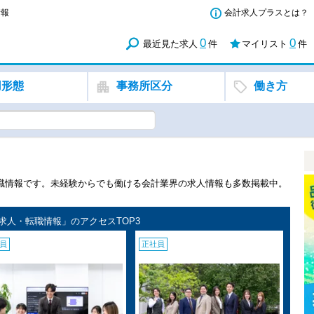
情報
会計求人プラスとは？
0
0
最近見た求人
件
マイリスト
件
用形態
事務所区分
働き方
職情報です。未経験からでも働ける会計業界の求人情報も多数掲載中。
求人・転職情報」のアクセスTOP3
員
正社員