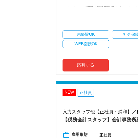
〇実務を学びながら、税理士試験の勉強
●インターン期間は週3日勤務からスター
⇒税理士試験合格者2022年1名、科目合格者2
インターン期間は、週3日から柔軟に勤務
4年連続科目合格者がいます！
慮なく相談してください。
〇財務、会計、経理、金融に興味のある
無理なく社会人経験をスタートできます
〇PCスキル：基本的な入力ができればOK（Ex
●入社後は“師弟制度”により3ヶ月ごとの
未経験OK
社会保
【20代・30代歓迎】
「新日本経営流」師弟制度！
「成長したい人だけ」来てください
3ヶ月ごとに師匠が交代する「ローテーシ
WEB面接OK
「節税・融資・財務・事業承継・DX」ま
【メリット】
A先輩から「規模が大きい会社や小さい会
〇税理士試験と仕事、どちらも本気で両
B先輩から「効率重視のスマートな事務処
〇顧問先の経営に深く関わりたい人
このように多くの顧問先様に触れて知識
応募する
〇いつか独立したい／経営幹部を目指し
す。
〇「数字だけ見る税理士」では終わりた
実務未経験でも安心して働けて、成長で
【魅力／事務所の特徴】
●2年目以降は担当顧問先を持ち、実力に
当社は、よくある「申告だけ」「帳簿チ
基礎をしっかり学んだあとは、実力に応
NEW
正社員
節税、融資、財務改善、事業承継、DX支
事が面白くなってくるフェーズです。先
人です。
小規模な顧客の担当を任されることを視
しかも運営母体は、大手財務コンサルテ
10社程度を想定しています。
気で運営する税理士法人」です。
入力スタッフ他【正社員・浦和】／
●資格取得支援制度あり（税理士講座受講
一定条件のもと受講料の半額を会社負担
【税務会計スタッフ】会計事務所
★「法人税務顧問」が手厚い
本気で頑張りたいあなたを応援する制度
単なる申告業務にとどまらず、節税対策
（利用例）
お客様との継続的な関係を大切にしなが
work_outline
簿記論と財務諸表論を受講したい場合
雇用形態
正社員
★「銀行融資」に強い