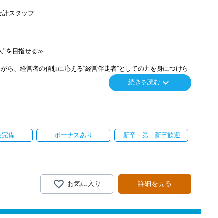
会計スタッフ
人"を目指せる≫
がら、経営者の信頼に応える“経営伴走者”としての力を身につけら
感じ、入所を決めました。
keyboard_arrow_down
続きを読む
で、以前より成長スピードが上がったと感じています。
題に寄り添う支援スキルまで幅広く学べます。
経営を支える力」が身につき、将来的には経営パートナーとしての活
の良い職場だと感じています。
一緒に安心して顧問先と関われます
険完備
ボーナスあり
新卒・第二新卒歓迎
なっており、初めてのお客様対応も、必ず上司や先輩と一緒におこな
んので、実際のやり取りを間近で学びながら、徐々に経験を積むこと
躍中
実際に、金融業界や接客・販売業などから転職して活躍している職員
お気に入り
詳細を見る
性を身につけていける環境です。
料半額負担）
および受講料を貸付する制度。