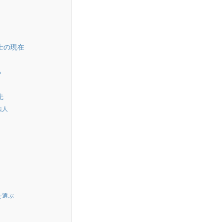
士の現在
る
先
法人
を選ぶ