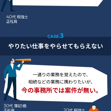
40
代 税理士
正社員
3
CASE.
やりたい仕事をやらせてもらえない
一通りの業務を覚えたので、
相続などの業務に携わりたいが、
今の事務所では案件が無い。
30
代 簿記1級
20
正社員
代 税理士