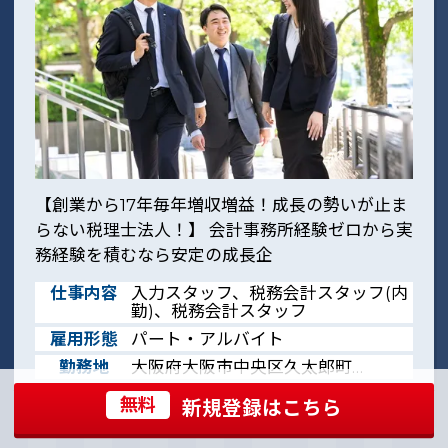
【創業から17年毎年増収増益！成長の勢いが止ま
らない税理士法人！】 会計事務所経験ゼロから実
務経験を積むなら安定の成長企
仕事内容
入力スタッフ、税務会計スタッフ(内
勤)、税務会計スタッフ
雇用形態
パート・アルバイト
勤務地
大阪府大阪市中央区久太郎町…
給与
時給：1,200円 ～
無料
新規登録
はこちら