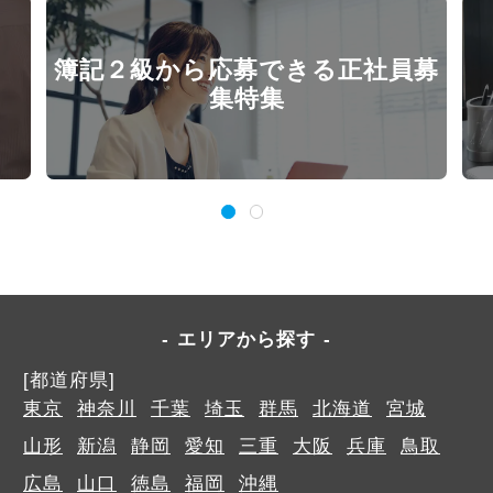
簿記２級から応募できる正社員募
集特集
エリアから探す
[都道府県]
東京
神奈川
千葉
埼玉
群馬
北海道
宮城
山形
新潟
静岡
愛知
三重
大阪
兵庫
鳥取
広島
山口
徳島
福岡
沖縄