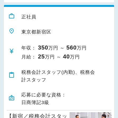
work_outline
正社員
place
東京都新宿区
350
560
年収：
万円 ～
万円
currency_yen
25
40
月給：
万円 ～
万円
税務会計スタッフ(内勤)、税務会
content_paste
計スタッフ
応募に必要な資格：
badge
日商簿記3級
【新宿／税務会計スタッ