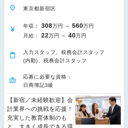
place
東京都新宿区
308
560
年収：
万円 ～
万円
currency_yen
22
40
月給：
万円 ～
万円
入力スタッフ、税務会計スタッフ
content_paste
(内勤)、税務会計スタッフ
応募に必要な資格：
badge
日商簿記3級
【新宿／未経験歓迎】会
計業界への挑戦を応援！
充実した教育体制のも
と、大きく成長できる環