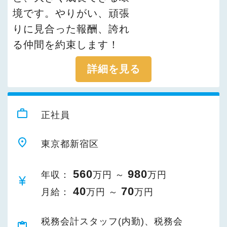
境です。やりがい、頑張
りに見合った報酬、誇れ
る仲間を約束します！
詳細を見る
work_outline
正社員
place
東京都新宿区
560
980
年収：
万円 ～
万円
currency_yen
40
70
月給：
万円 ～
万円
税務会計スタッフ(内勤)、税務会