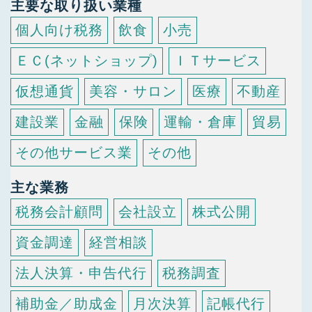
主要な取り扱い業種
個人向け税務
飲食
小売
ＥＣ(ネットショップ)
ＩＴサービス
仮想通貨
美容・サロン
医療
不動産
建設業
金融
保険
運輸・倉庫
貿易
その他サービス業
その他
主な業務
税務会計顧問
会社設立
株式公開
資金調達
経営相談
法人決算・申告代行
税務調査
補助金／助成金
月次決算
記帳代行