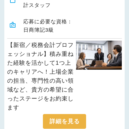
content_paste
計スタッフ
応募に必要な資格：
badge
日商簿記3級
【新宿／税務会計プロフ
ェッショナル】積み重ね
た経験を活かして1つ上
のキャリアへ！上場企業
の担当、専門性の高い領
域など、貴方の希望に合
ったステージをお約束し
ます
詳細を見る