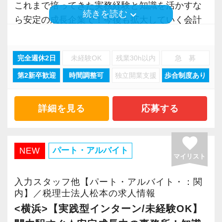
お客様から信頼され、心の通ったサービスを提
ぜひ体験してください！
また、職場環境の改善に積極的に取り組む企業
や問題点もでてきますが、一つずつ確実に乗り
これまで培ってきた実務経験と知識を活かすな
ら、この仕事に向いていると思います。
keyboard_arrow_down
続きを読む
供する真の「税務プロフェッショナル」として
に対して認証される「社労士診断認証制度」を
越えていきましょう！
ら安定の成長企業で！今後も拡大していく会計
お客様からの「ありがとう」が、最大のやりが
の道を私たちと一緒に歩んでみませんか？
【明確なキャリアパスで成長をバックアップし
取得しました。
常に自ら学ぶ姿勢で臨んでください。着実に実
事務所で幅広い業務にチャレンジしながら成長
いになります！
ます】
「職場環境改善宣言企業」と「経営労務診断実
績を作りながら課題や問題の分析スキルを身に
を目指しましょう！
完全週休2日
未経験OK
残業30h以内
急 募
【将来オフィスをお任せできる貴方の力を求め
キャリアステップは等級制（1〜6等級）で、求
施企業」の認定を受け、今後も社員が働きやす
付ける経験を積むことが自信に繋がります。
はじめての仕事には不安もあるかもしれません
ています】
められる業務レベルや役割を明確にしていま
い環境づくりを積極的に推進していきます。
多くのインターン生を育成した実績があります
第2新卒歓迎
時間調整可
独立開業支援
歩合制度あり
現在当社では「渋谷」「新宿」「錦糸町」
が、当社は同じ目標をもったインターンの数も
積み重ねてこられた知識と経験を生かして、さ
す。目標設定がしやすく、成長を実感しながら
長く安心して働ける環境を用意してお待ちして
ので、安心して仲間と一緒に働く楽しさと自分
「柏」「横浜」「大阪」の６拠点を展開してい
多く心強いですよ。やる気のある方、ご応募お
らなる活躍の場を求めている貴方の力を発揮で
ステップアップが可能です。
おりますので、当社で将来の不安なく働いてみ
の成⻑を日々実感して頂けると思います。
ます。
詳細を見る
応募する
待ちしています！
きる職場です。
昇級は年に2回の自己申請制で何度でもチャレン
ませんか？
自分が「将来こうなりたい」「こんな風に成⻑
2021年6月に「渋谷オフィス」を新設し、その
新たなマネージャー候補として、将来的にオフ
ジできます。
したい」「こういうサービスを提供したい」と
後「新宿オフィス」「大阪オフィス」「錦糸町
favorite
ィスを任せられる方の力を求めています。
【新宿の事務所はこんなオフィスです】
いう夢を語れる若いパワーのある方を求めてい
オフィス」が拡張移転！
パート・アルバイト
NEW
マイリスト
【定期的な班替えや席替えで、より多くのこと
20代のスタッフが多数在籍しており、当社拠点
ます。
さらに2022年12月には「柏オフィス」を開設
税理士資格がなくてもOK！
を学べる体制！】
のなかでも一番明るく元気なオフィスです。
新しい扉を開けるのはとても勇気がいることで
し、2025年には大阪オフィスを増床するなど、
入力スタッフ他【パート・アルバイト・：関
やる気とコミュニケーション能力を重視しま
当社ではフリーアドレスと固定席を併用しなが
新宿三丁目駅直結で交通の便がよく、通勤しや
すが、輝ける未来のために一歩を踏み出して一
事業拡大を続けています。
内】／税理士法人松本の求人情報
す。
ら業務を行っています。
すい立地にあります。
緒に頑張っていきませんか？
安定性抜群の環境で自己成長を実現できます。
<横浜>【実践型インターン/未経験OK】
税理士はサービス業です。誠実に仕事を行い、
そのなかで定期的な席替えやチームの班替えを