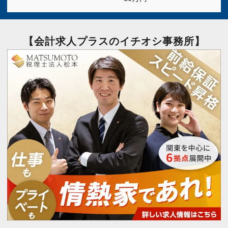
山梨県
(2)
長野県
(2)
岐阜県
(2)
静岡県
(2)
【会計求人プラスのイチオシ事務所】
愛知県
(8)
三重県
(2)
滋賀県
(2)
京都府
(2)
大阪府
(30)
兵庫県
(3)
奈良県
(2)
和歌山県
(2)
鳥取県
(2)
島根県
(2)
岡山県
(2)
広島県
(4)
山口県
(2)
徳島県
(2)