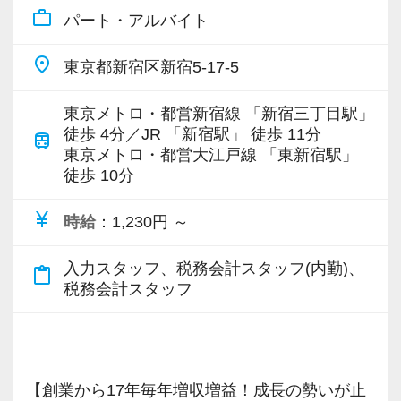
入社してからのステップアッププランを準備し
税務能力検定等の資格検定に合格するともらえ
緒に頑張っていきませんか？
work_outline
パート・アルバイト
創業以来17年連続増収増益、顧問先数2500以
様に寄り添う」ことが一つの使命です。
ています。あなたの成長にあわせてステップア
る「合格手当」など、当社ならではの制度を設
上、全国6拠点で安定的に成長中です。
ップしていきましょう。
けているので、ぜひ活用してください。
【現役スタッフの声】
place
東京都新宿区新宿5-17-5
お客様に事務所までご来社いただく来所型サー
お客様から「こうしたい」という理想をいただ
詳しくはこちら（リンク先：https://www.tokyo-
ビスで、中小企業の経営を幅広くサポートして
いたら、それを一緒になって実現するために大
▽ステップ1(入社〜約1ヶ月)
consulting.com/recruit/environment/benefits）
インターンから新卒で入社しました。
東京メトロ・都営新宿線 「新宿三丁目駅」
います。
きく力を発揮できる存在でありたいと考えてい
先輩が担当しているお客様の月次試算表を作成
徒歩 4分／JR 「新宿駅」 徒歩 11分
インターン時代は「ここまでやるの！？」とい
train
東京メトロ・都営大江戸線 「東新宿駅」
ます。ご紹介案件が7割を超えているのも、そう
しながら少しずつレベルアップしていきましょ
【成長のための5つのこだわりを大事にしていま
うくらい実践に近い形の業務を任されて大変な1
徒歩 10分
専門Webサイトを10サイト以上運営しており、
いった私たちの姿勢がお客様から評価されてい
う。実際の数字に触れながら業務に取り組んで
す】
年でしたが、だからこそ実力がつき達成感を得
新規顧問契約のお客様が毎年400件以上増加！
るからだと自負しています。
頂くことで、より理解と知識が深まります！
仕事をする上では5つのこだわり「クイックレス
ることができました。
currency_yen
時給
：1,230円 ～
各オフィスに国税OB税理士が在籍しているの
ポンス・プラス思考・有言実行・他責禁止・気
まだ入社１年目ですが、すでに法人20件・個人8
で、税務調査にも精通しています。
今後もお客様に満足していただけるようにスキ
▽ステップ2(2ヶ月目〜)
配り」を掲げ、一人ひとりが実行しています。
入力スタッフ、税務会計スタッフ(内勤)、
件を担当させてもらっています。
content_paste
ルの向上を目指し、税務のプロとして高い信頼
そろそろ入力業務に慣れてきますので、本人の
税務会計スタッフ
より多くの「ありがとう」と笑顔をいただき続
税理士という仕事は不況に強い仕事で、融資対
を獲得していきます。
希望に応じて決算業務、年末調整業務、確定申
けるために「情熱家であれ！」がモットーで
現在は、税理士を目指して勉強にも励んでいま
応、給付金のサポート、補助金のサポートなど
お客様から信頼され、心の通ったサービスを提
告業務にもチャレンジして頂けます。先輩スタ
す。
す。
お手伝いできる業務は数多く存在しています。
供する真の「税務プロフェッショナル」として
ッフがサポートしますので、安心して税務・会
オフィスに税理士がいるので、わからないこと
そのため、全拠点でスタッフの増員に力を入れ
の道を私たちと一緒に歩んでみませんか？
【創業から17年毎年増収増益！成長の勢いが止
計の業務を一通り覚えられます！
【求職者へのメッセージ】
はすぐ聞けるのがいいですね。