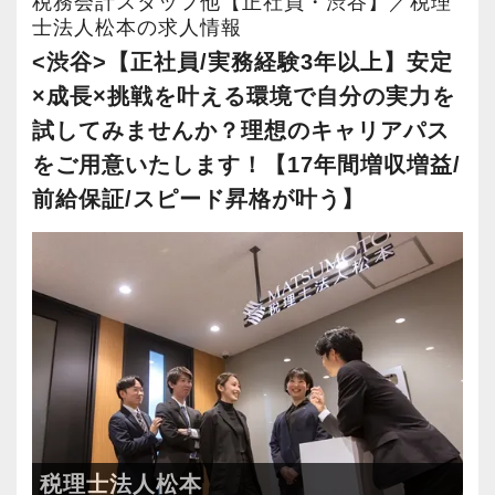
税務会計スタッフ他【正社員・渋谷】／税理
ッフがサポートしますので、安心して税務・会
安定性抜群の環境で自己成長を実現できます。
士法人松本の求人情報
様が多いという特徴があります。
【実務型研修・教育制度充実！学生の間に、こ
計の業務を一通り覚えられます！
現在は増員にも力を入れ拡大を続けているた
<渋谷>【正社員/実務経験3年以上】安定
れからの会計業界で生き残るために必要な専門
社員の持つ「やる・やりたい」という気持ちを
め、今後はさらなる新規のお客様獲得に向けた
×成長×挑戦を叶える環境で自分の実力を
性を磨けます】
▽ステップ3(4ヶ月目〜)
大事にしているため、資格を持っていなくて
戦略も行っていきます。
試してみませんか？理想のキャリアパス
会計業界はいずれコンピューターやAIに取って
一通りの業務を覚えたら、自分自身で決算を行
も、スピーディーなキャリアアップが可能で
20代～30代の若手メンバーが中心となって運営
をご用意いたします！【17年間増収増益/
変わられる職業と言われています。
って頂きます。決算書が出来ましたら、先輩ス
す！
しており、とても勢いと活気のあるオフィスで
その中で生き残るためにできることはコンピュ
タッフ・オフィス責任者からのチェックと国税
前給保証/スピード昇格が叶う】
す。国税局OBの税理士も在籍しているため、ノ
ーターやAIにはできないお客様とのコミュニケ
OBのダブルチェックがあります。
充実した実務重視のOJTで、安心して職務経験
ウハウや知識の面でも学べることが非常に多い
ーション力を磨くこと。
と知識をゼロから身に付けられます！
環境です。
当社ならではの「仕事のステップ」を踏みなが
税務・会計の経験と知識を磨きながらステップ
これからどんどん成長していくオフィスなの
当社では、全員がお客様のことを一番に考え、
ら実務を経験することで、半年もすればある程
アップを目指しませんか？
で、多彩なキャリアを描きながら活躍できるチ
最新の税務・会計サービスを提供しています。
度一人で仕事をすることができるようになりま
ャンスが広がっています。
現時点で深い知識や経験をお持ちでなくても安
す。
【対象業種100種以上！節税・融資・税務調査に
心してください！
強い税理士法人です】
【ご紹介が多い安定企業でお客様から一番に信
社員と同じように実務経験を積みながら税法や
これまでも多くのインターン生が実践型インタ
創業以来17年連続増収増益、顧問先数2500以
頼される税務のプロを目指せます】
税理士法人松本
会計の知識を得られるようフォロー体制はバッ
ーン制度を使い、ステップアップを実現してき