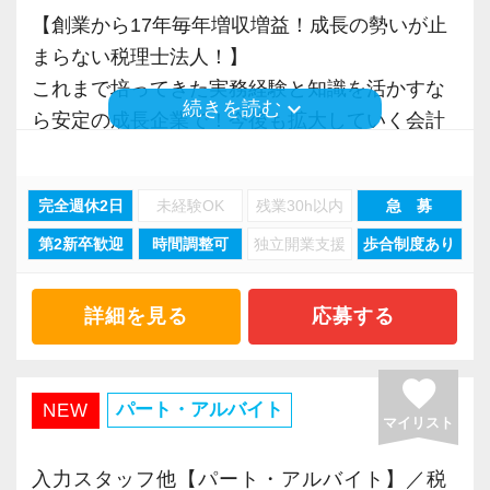
そろそろ入力業務に慣れてきますので、本人の
詳しくはこちら（リンク先：https://www.tokyo-
【創業から17年毎年増収増益！成長の勢いが止
希望に応じて決算業務、年末調整業務、確定申
consulting.com/recruit/environment/benefits）
まらない税理士法人！】
また、職場環境の改善に積極的に取り組む企業
【目指すは“大家族のような会社”明るく楽しく一
告業務にもチャレンジして頂けます。先輩スタ
これまで培ってきた実務経験と知識を活かすな
に対して認証される「社労士診断認証制度」を
緒に働ける方を求めています】
ッフがサポートしますので、安心して税務・会
【成長のための5つのこだわりを大事にしていま
keyboard_arrow_down
続きを読む
ら安定の成長企業で！今後も拡大していく会計
取得しました。
「こんな明るい事務所ははじめて」と言われる
計の業務を一通り覚えられます！
す】
事務所で幅広い業務にチャレンジしながら成長
「職場環境改善宣言企業」と「経営労務診断実
ほど、仲が良くて明るいのが当社の特徴です。
仕事をする上では5つのこだわり「クイックレス
を目指しましょう！
施企業」の認定を受け、今後も社員が働きやす
実践型インターンは成⻑性を重視していて、や
▽ステップ3(4ヶ月目〜)
ポンス・プラス思考・有言実行・他責禁止・気
完全週休2日
未経験OK
残業30h以内
急 募
い環境づくりを積極的に推進していきます。
りがいを持てることとステップアップできるこ
一通りの業務を覚えたら、自分自身で決算を行
配り」を掲げ、一人ひとりが実行しています。
第2新卒歓迎
時間調整可
独立開業支援
歩合制度あり
現在当社では「渋谷」「新宿」「錦糸町」
長く安心して働ける環境を用意してお待ちして
とを第一に考えています。
って頂きます。決算書が出来ましたら、先輩ス
より多くの「ありがとう」と笑顔をいただき続
「柏」「横浜」「大阪」の６拠点を展開してい
おりますので、当社で将来の不安なく働いてみ
将来会計事務所で活躍したい熱い想いのある
タッフ・オフィス責任者からのチェックと国税
けるために「情熱家であれ！」がモットーで
ます。
ませんか？
方、お待ちしています！
詳細を見る
応募する
OBのダブルチェックがあります。
す。
2021年6月に「渋谷オフィス」を新設し、その
後「新宿オフィス」「大阪オフィス」「錦糸町
【錦糸町の事務所はこんなオフィスです】
【実務型研修・教育制度充実！学生の間に、こ
favorite
当社ならではの「仕事のステップ」を踏みなが
【求職者へのメッセージ】
オフィス」が拡張移転！
錦糸町は”当社創業の地“。
パート・アルバイト
NEW
れからの会計業界で生き残るために必要な専門
ら実務を経験することで、半年もすればある程
当社の実践型インターンでは、普段の学生生活
マイリスト
さらに2022年12月には「柏オフィス」を開設
17年間に及ぶ運営の中で、東京・千葉・埼玉と
性を磨けます】
度一人で仕事をすることができるようになりま
では扱うことのない専門性が高い業務をお任せ
し、2025年には大阪オフィスを増床するなど、
都心部から周辺エリアに至るまで、幅広い業種
会計業界はいずれコンピューターやAIに取って
入力スタッフ他【パート・アルバイト】／税
す。
します。