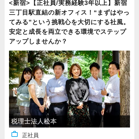
新宿オフィスの精鋭スタッフが立ち上げメンバ
で、より堅実にステップアップすることができ
実践型インターンを通して学校では絶対に学ぶ
<新宿>【正社員/実務経験3年以上】新宿
ます。
ーとして運営をスタートしました。
ます。
社員の持つ「やる・やりたい」という気持ちを
ことができない知識と実務を徹底的に磨くこと
三丁目駅直結の新オフィス！“まずはやっ
新しい扉を開けるのはとても勇気がいることで
はじめての仕事には不安もあるかもしれません
都心部ということもあり、IT系など最先端の技
まずは簡単な入力業務から少しずつ仕事に慣れ
大事にしているため、資格を持っていなくて
ができます。
てみる”という挑戦心を大切にする社風。
すが、輝ける未来のために一歩を踏み出して一
が、当社は同じ目標をもったインターンの数も
術を取り扱うお客様が多いのが特徴です。
てもらい、できることを増やしながら徐々に担
も、スピーディーなキャリアアップが可能で
緒に頑張っていきませんか？
多く心強いですよ。やる気のある方、ご応募お
安定と成長を両立できる環境でステップ
当をお任せしていきます。
す！
インターン終了後は新卒採用の道も用意してい
待ちしています！
アップしませんか？
20代が中心となっており、専門学校が近くにあ
ます。26卒のインターン生も入社予定です。
【現役スタッフの声】
ることから資格取得に励むスタッフが多く活躍
私たちが未経験者に求めるのは、謙虚さと素直
充実した実務重視のOJTで、安心して職務経験
しています。
さです。
と知識をゼロから身に付けられます！
【各種社会保険完備、ユニークな手当制度あ
インターンから新卒で入社しました。
常に学ぶ姿勢を忘れず、謙虚に仕事に取り組ん
税務・会計の経験と知識を磨きながらステップ
り】
インターン時代は「ここまでやるの！？」とい
若いメンバーが多く明るい雰囲気で、全員がや
でくださる方を求めます。
アップを目指しませんか？
社会保険等の一般的な福利厚生の他に、各種手
うくらい実践に近い形の業務を任されて大変な1
る気に満ちあふれています。
わからないことがあれば、誰でも最初は初心者
当も充実。
年でしたが、だからこそ実力がつき達成感を得
自主性がある方には活躍できる舞台はいくらで
なので、遠慮なく何でも聞いてください。
【対象業種100種以上！節税・融資・税務調査に
税務能力検定等の資格検定に合格するともらえ
ることができました。
もご用意するので、この業界で何か成し遂げた
強い税理士法人です】
る「合格手当」など、当社ならではの制度を設
まだ入社１年目ですが、すでに法人20件・個人8
い目標がある方は、ぜひ当社の門を叩いてくだ
【こんな方を求めています】
創業以来17年連続増収増益、顧問先数2500以
けているので、ぜひ活用してください。
税理士法人松本
件を担当させてもらっています。
さい！
・新しいことでも吸収して取り組んでいただけ
上、全国6拠点で安定的に成長中です。
詳しくはこちら（リンク先：https://www.tokyo-
work_outline
正社員
る人
お客様に事務所までご来社いただく来所型サー
consulting.com/recruit/environment/benefits）
現在は、税理士を目指して勉強にも励んでいま