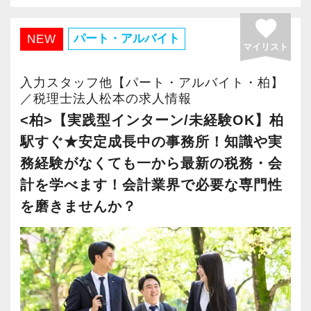
を獲得していきます。
オフィス」が拡張移転！
2018年10月にオープンして以降、怒涛の勢いで
favorite
お客様から信頼され、心の通ったサービスを提
さらに2022年12月には「柏オフィス」を開設
成長している大阪オフィス。増員に伴い2022年
パート・アルバイト
NEW
供する真の「税務プロフェッショナル」として
マイリスト
し、2025年には大阪オフィスを増床するなど、
7月にはより広いビルへ拡張移転。
の道を私たちと一緒に歩んでみませんか？
事業拡大を続けています。
2025年10月には増床するなど、拡大の一途をた
入力スタッフ他【パート・アルバイト・柏】
安定性抜群の環境で自己成長を実現できます。
どっています。
／税理士法人松本の求人情報
【目指すは“大家族のような会社”明るく楽しく一
<柏>【実践型インターン/未経験OK】柏
緒に働ける方を求めています】
社員の持つ「やる・やりたい」という気持ちを
関西の事業者には「大きいことやったるで！」
駅すぐ★安定成長中の事務所！知識や実
「こんな明るい事務所ははじめて」と言われる
大事にしているため、資格を持っていなくて
と勢いのある方が多いためか、大阪オフィスの
務経験がなくても一から最新の税務・会
ほど、仲が良くて明るいのが当社の特徴です。
も、スピーディーなキャリアアップが可能で
お客様は新規の比率が非常に高いのが特徴的で
計を学べます！会計業界で必要な専門性
パート職はワークライフバランス重視で、20～
す！
す。
を磨きませんか？
30代の女性が中心となって活躍しています。
お客様の勢いに圧倒されないよう、スタッフも
コツコツ丁寧な仕事をしていただける方、お待
充実した実務重視のOJTで、安心して職務経験
熱意と情熱を持ちながら寄り添う姿勢を大切に
ちしています！
と知識をゼロから身に付けられます！
しています。
税務・会計の経験と知識を磨きながらステップ
お客様と一緒に成長していく楽しさを実感しな
【各種社会保険完備、ユニークな手当制度あ
アップを目指しませんか？
がらやりがいを持って働ける環境です。
り】