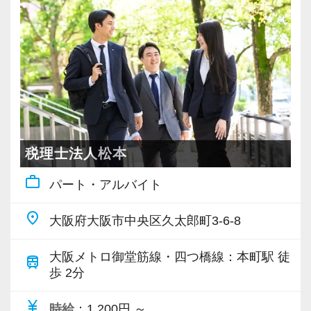
・クライアント2500社以上
・9割が紹介の安定基盤
・一般企業～医療・学校法人まで対応
・個人～大企業まで幅広く経験可能
・税務顧問＋資産税に関与
・相続／事業承継／M&Aにも対応
＜成長中の税理士法人＞
税理士法人松本
・全国14拠点で事業展開
work_outline
パート・アルバイト
・従業員240名以上に拡大
・会計・税務・財務・労務まで対応
place
大阪府大阪市中央区久太郎町3-6-8
・専門家が在籍しワンストップ支援
大阪メトロ御堂筋線・四つ橋線：本町駅 徒
train
＜学びを後押し＞
歩 2分
・書籍購入費／研修費は全額会社負担
currency_yen
時給
：1,200円 ～
・隔月で税法・実務の学習会あり