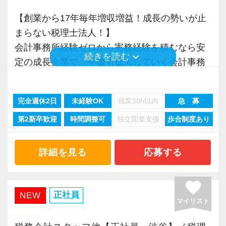
ています。
ルの向上を目指し、税務のプロとして高い信頼
踏んでステップアップできます♪】
【創業から17年毎年増収増益！成長の勢いが止
を獲得していきます。
入社してからのステップアッププランを準備し
まらない税理士法人！】
また、職場環境の改善に積極的に取り組む企業
お客様から信頼され、心の通ったサービスを提
ています。あなたの成長にあわせてステップア
会計事務所経験ゼロから実務経験を積むなら安
に対して認証される「社労士診断認証制度」を
供する真の「税務プロフェッショナル」として
ップしていきましょう。
keyboard_arrow_down
続きを読む
定の成長企業で、今後も拡大していく会計事務
取得しました。
の道を私たちと一緒に歩んでみませんか？
所でスタートしましょう！
「職場環境改善宣言企業」と「経営労務診断実
▽ステップ1(入社〜約1ヶ月)
施企業」の認定を受け、今後も社員が働きやす
【目指すは“大家族のような会社”明るく楽しく一
先輩が担当しているお客様の月次試算表を作成
完全週休2日
未経験OK
残業30h以内
急 募
現在当社では「渋谷」「新宿」「錦糸町」
い環境づくりを積極的に推進していきます。
緒に働ける方を求めています】
しながら少しずつレベルアップしていきましょ
第2新卒歓迎
時間調整可
独立開業支援
歩合制度あり
「柏」「横浜」「大阪」の６拠点を展開してい
長く安心して働ける環境を用意してお待ちして
「こんな明るい事務所ははじめて」と言われる
う。実際の数字に触れながら業務に取り組んで
ます。
おりますので、当社で将来の不安なく働いてみ
ほど、仲が良くて明るいのが当社の特徴です。
頂くことで、より理解と知識が深まります！
2021年6月に「渋谷オフィス」を新設し、その
ませんか？
詳細を見る
応募する
実践型インターンは成⻑性を重視していて、や
後「新宿オフィス」「大阪オフィス」「錦糸町
りがいを持てることとステップアップできるこ
▽ステップ2(2ヶ月目〜)
オフィス」が拡張移転！
【柏の事務所はこんなオフィスです】
favorite
とを第一に考えています。
そろそろ入力業務に慣れてきますので、本人の
さらに2022年12月には「柏オフィス」を開設
昨年2022年12月にオープンした新しいオフィス
正社員
NEW
将来会計事務所で活躍したい熱い想いのある
希望に応じて決算業務、年末調整業務、確定申
マイリスト
し、2025年には大阪オフィスを増床するなど、
です。
方、お待ちしています！
告業務にもチャレンジして頂けます。先輩スタ
事業拡大を続けています。
柏駅東口から徒歩4分のアクセスで、地場のお客