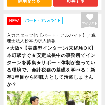
詳細を見る
応募する
後「新宿オフィス」「大阪オフィス」「錦糸町
Q. 職場の雰囲気は？
オフィス」が拡張移転！
favorite
A. 上司や先輩に相談しやすく、風通しの良い職
さらに2022年12月には「柏オフィス」を開設
パート・アルバイト
NEW
場だと感じています。
マイリスト
し、2025年には大阪オフィスを増床するなど、
事業拡大を続けています。
入力スタッフ他【パート・アルバイト】／税
＜求める人材＞
安定性抜群の環境で自己成長を実現できます。
理士法人松本の求人情報
・税務経験を活かして成長したい方
<大阪>【実践型インターン/未経験OK】
・キャリアアップ志向のある方
社員の持つ「やる・やりたい」という気持ちを
本町駅すぐ★安定成長中の事務所でイン
・主体的に業務を進められる方
大事にしているため、資格を持っていなくて
ターンを募集★サポート体制が整ってい
・顧客対応や提案業務に挑戦したい方
も、スピーディーなキャリアアップが可能で
る環境で、会計税務の基礎を学べる！新
・資産税など専門性を高めたい方
す！
卒1年目から即戦力として活躍しません
・将来的にマネジメントに関わりたい方
か？
充実した実務重視のOJTで、安心して職務経験
＜まずはカジュアル面談へ＞
と知識をゼロから身に付けられます！
・事前に気軽な面談を実施
税務・会計の経験と知識を磨きながらステップ