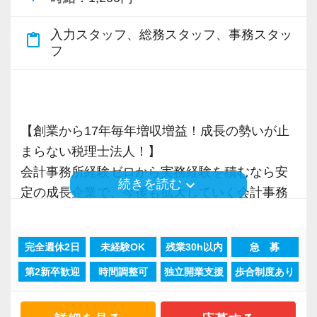
・資格取得を目指す社員が多数
入力スタッフ、総務スタッフ、事務スタッ
content_paste
フ
＜募集の背景＞
・事業拡大に伴う増員募集
・組織力強化に向けた採用
・将来の中核人材を募集
【創業から17年毎年増収増益！成長の勢いが止
まらない税理士法人！】
＜先輩スタッフの声＞
会計事務所経験ゼロから実務経験を積むなら安
keyboard_arrow_down
Q. 当事務所を選んだ理由は？
続きを読む
定の成長企業で、今後も拡大していく会計事務
A. 幅広い業務を経験できる点に魅力を感じ、入
所でスタートしましょう！
所を決めました。
完全週休2日
未経験OK
残業30h以内
急 募
現在当社では「渋谷」「新宿」「錦糸町」
Q. 実際に働いてみてどうですか？
第2新卒歓迎
時間調整可
独立開業支援
歩合制度あり
「柏」「横浜」「大阪」の６拠点を展開してい
A. さまざまな業務を任せてもらえるので、以前
ます。
より成長スピードが上がったと感じています。
2021年6月に「渋谷オフィス」を新設し、その