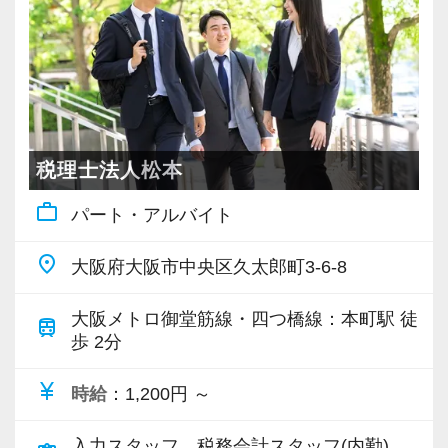
・仕事内容やキャリアを相談可
アップを目指しませんか？
・ざっくばらんに質問OK
・納得後に選考へ進めます
【対象業種100種以上！節税・融資・税務調査に
・入社時期は柔軟に対応
強い税理士法人です】
・半年～1年の調整も可能
創業以来17年連続増収増益、顧問先数2500以
上、全国6拠点で安定的に成長中です。
税理士法人松本
まずはカジュアル面談からでも歓迎です
お客様に事務所までご来社いただく来所型サー
「応募する」からお気軽にご連絡ください。
work_outline
パート・アルバイト
ビスで、中小企業の経営を幅広くサポートして
います。
place
大阪府大阪市中央区久太郎町3-6-8
専門Webサイトを10サイト以上運営しており、
大阪メトロ御堂筋線・四つ橋線：本町駅 徒
train
新規顧問契約のお客様が毎年400件以上増加！
歩 2分
各オフィスに国税OB税理士が在籍しているの
currency_yen
で、税務調査にも精通しています。
時給
：1,200円 ～
入力スタッフ、税務会計スタッフ(内勤)、