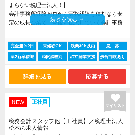
ており、さらなるサービス品質の向上を目指し
まらない税理士法人！】
当社の実践型インターンでは、普段の学生生活
経験と知識をつけて、お客様から頼られる存
ています。
【現在のスタッフの6割が業界未経験者！異業種
会計事務所経験ゼロから実務経験を積むなら安
▽ステップ3(4ヶ月目〜)
では扱うことのない専門性が高い業務をお任せ
在、後輩の手本になるような存在になれるよう
keyboard_arrow_down
続きを読む
からの転職も大歓迎！専門用語を一から教えま
定の成長企業で、今後も拡大していく会計事務
一通りの業務を覚えたら、自分自身で決算を行
します。
に頑張っています。
また、職場環境の改善に積極的に取り組む企業
す】
所でスタートしましょう！
って頂きます。決算書が出来ましたら、先輩ス
そのため、勢いだけではどうにもならない課題
に対して認証される「社労士診断認証制度」を
当社で活躍する未経験者は6割を占めているの
タッフ・オフィス責任者からのチェックと国税
や問題点もでてきますが、一つずつ確実に乗り
会社の良いところは“温かさ”があります。
完全週休2日
未経験OK
残業30h以内
急 募
取得しました。
で、育成には多くの実績と自信があります。
現在当社では「渋谷」「新宿」「錦糸町」
OBのダブルチェックがあります。
越えていきましょう！
お客様に対しても、仲間に対しても、アットホ
「職場環境改善宣言企業」と「経営労務診断実
第2新卒歓迎
時間調整可
独立開業支援
歩合制度あり
安心してこの業界に飛び込んできてください！
「柏」「横浜」「大阪」の６拠点を展開してい
常に自ら学ぶ姿勢で臨んでください。着実に実
ームで明るい会社です。
施企業」の認定を受け、今後も社員が働きやす
ます。
当社ならではの「仕事のステップ」を踏みなが
績を作りながら課題や問題の分析スキルを身に
チームで動いているので、わからないことや困
い環境づくりを積極的に推進していきます。
入社後はOJTとOFF-JTを並行してマンツーマン
2021年6月に「渋谷オフィス」を新設し、その
ら実務を経験することで、半年もすればある程
詳細を見る
応募する
付ける経験を積むことが自信に繋がります。
ったことの相談先にも迷わず、何でもすぐに聞
長く安心して働ける環境を用意してお待ちして
で指導します。
後「新宿オフィス」「大阪オフィス」「錦糸町
度一人で仕事をすることができるようになりま
多くのインターン生を育成した実績があります
くことができて安心です。
おりますので、当社で将来の不安なく働いてみ
まったくの未経験者であれば、税務や会計に関
オフィス」が拡張移転！
す。
ので、安心して仲間と一緒に働く楽しさと自分
favorite
ませんか？
する座学や教養はOFF-JTで学びながら実務やお
さらに2022年12月には「柏オフィス」を開設
正社員
NEW
の成⻑を日々実感して頂けると思います。
数字が好きで人と関わるのが好きな人でした
マイリスト
客様対応についてはOJTで実践的に研修を実
し、2025年には大阪オフィスを増床するなど、
これまでも多くのインターン生が実践型インタ
自分が「将来こうなりたい」「こんな風に成⻑
ら、この仕事に向いていると思います。
【渋谷の事務所はこんなオフィスです】
施。
事業拡大を続けています。
ーン制度を使い、ステップアップを実現してき
税務会計スタッフ他【正社員】／税理士法人
したい」「こういうサービスを提供したい」と
お客様からの「ありがとう」が、最大のやりが
2021年6月にオープンしたオフィス。
社内のロープレでお客様対応の練習ができるの
安定性抜群の環境で自己成長を実現できます。
た実績が当社にはあります！
松本の求人情報
いう夢を語れる若いパワーのある方を求めてい
いになります！