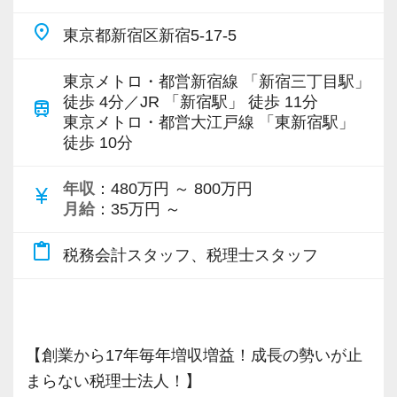
【ご紹介が多い安定企業でお客様から一番に信
・積極性と向上心を持ち合わせている人
ビスで、中小企業の経営を幅広くサポートして
す。
place
東京都新宿区新宿5-17-5
頼される税務のプロを目指せます】
・わからないことはわからないと素直に言える
います。
【成長のための5つのこだわりを大事にしていま
オフィスに税理士がいるので、わからないこと
私達は「税務のプロフェッショナルとしてお客
人
す】
はすぐ聞けるのがいいですね。
東京メトロ・都営新宿線 「新宿三丁目駅」
様に寄り添う」ことが一つの使命です。
・はじめてのことでも前向きに取り組める人
専門Webサイトを10サイト以上運営しており、
仕事をする上では5つのこだわり「クイックレス
徒歩 4分／JR 「新宿駅」 徒歩 11分
経験と知識をつけて、お客様から頼られる存
train
新規顧問契約のお客様が毎年400件以上増加！
ポンス・プラス思考・有言実行・他責禁止・気
東京メトロ・都営大江戸線 「東新宿駅」
在、後輩の手本になるような存在になれるよう
徒歩 10分
お客様から「こうしたい」という理想をいただ
【ITシステム完備で効率よく業務をこなせま
各オフィスに国税OB税理士が在籍しているの
配り」を掲げ、一人ひとりが実行しています。
に頑張っています。
いたら、それを一緒になって実現するために大
す】
で、税務調査にも精通しています。
より多くの「ありがとう」と笑顔をいただき続
年収
：480万円 ～ 800万円
currency_yen
きく力を発揮できる存在でありたいと考えてい
IT化が非常に進んでいるのも当社の特徴。
けるために「情熱家であれ！」がモットーで
会社の良いところは“温かさ”があります。
月給
：35万円 ～
ます。ご紹介案件が7割を超えているのも、そう
代表が作業環境にも気を配っており、デュアル
税理士という仕事は不況に強い仕事で、融資対
す。
お客様に対しても、仲間に対しても、アットホ
いった私たちの姿勢がお客様から評価されてい
モニターを全席設置。
応、給付金のサポート、補助金のサポートなど
content_paste
税務会計スタッフ、税理士スタッフ
ームで明るい会社です。
るからだと自負しています。
入力もAI-OCRを使用して、業務効率化とペーパ
お手伝いできる業務は数多く存在しています。
【求職者へのメッセージ】
チームで動いているので、わからないことや困
ーレス化を進めています。kintoneや
そのため、全拠点でスタッフの増員に力を入れ
当社の実践型インターンでは、普段の学生生活
ったことの相談先にも迷わず、何でもすぐに聞
今後もお客様に満足していただけるようにスキ
LINEWORKS、クラウドサインなどを活用して
ており、さらなるサービス品質の向上を目指し
では扱うことのない専門性が高い業務をお任せ
くことができて安心です。
ルの向上を目指し、税務のプロとして高い信頼
いるので効率よくストレスフリーに業務をこな
ています。
します。
【創業から17年毎年増収増益！成長の勢いが止
を獲得していきます。
せます。
そのため、勢いだけではどうにもならない課題
まらない税理士法人！】
数字が好きで人と関わるのが好きな人でした