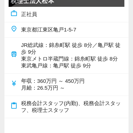
い目標がある方は、ぜひ当社の門を叩いてくだ
性を磨けます】
税理士法人松本
上、全国6拠点で安定的に成長中です。
さい！
会計業界はいずれコンピューターやAIに取って
work_outline
正社員
お客様に事務所までご来社いただく来所型サー
変わられる職業と言われています。
ビスで、中小企業の経営を幅広くサポートして
【ご紹介が多い安定企業でお客様から一番に信
その中で生き残るためにできることはコンピュ
place
東京都江東区亀戸1-5-7
います。
頼される税務のプロを目指せます】
ーターやAIにはできないお客様とのコミュニケ
私達は「税務のプロフェッショナルとしてお客
ーション力を磨くこと。
JR総武線：錦糸町駅 徒歩 8分／亀戸駅 徒
専門Webサイトを10サイト以上運営しており、
様に寄り添う」ことが一つの使命です。
歩 9分
train
新規顧問契約のお客様が毎年400件以上増加！
東京メトロ半蔵門線：錦糸町駅 徒歩 8分
当社では、全員がお客様のことを一番に考え、
東武亀戸線：亀戸駅 徒歩 9分
各オフィスに国税OB税理士が在籍しているの
お客様から「こうしたい」という理想をいただ
最新の税務・会計サービスを提供しています。
で、税務調査にも精通しています。
いたら、それを一緒になって実現するために大
現時点で深い知識や経験をお持ちでなくても安
年収
：360万円 ～ 450万円
currency_yen
きく力を発揮できる存在でありたいと考えてい
心してください！
月給
：26.5万円 ～
税理士という仕事は不況に強い仕事で、融資対
ます。ご紹介案件が7割を超えているのも、そう
社員と同じように実務経験を積みながら税法や
応、給付金のサポート、補助金のサポートなど
税務会計スタッフ(内勤)、税務会計スタッ
いった私たちの姿勢がお客様から評価されてい
会計の知識を得られるようフォロー体制はバッ
content_paste
お手伝いできる業務は数多く存在しています。
フ、税理士スタッフ
るからだと自負しています。
チリです。
そのため、全拠点でスタッフの増員に力を入れ
ており、さらなるサービス品質の向上を目指し
今後もお客様に満足していただけるようにスキ
【先輩スタッフのサポートを受けながら段階を