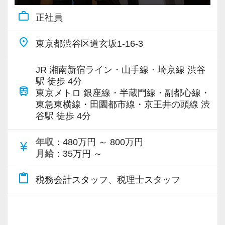
上、全国6拠点で安定的に成長中です。
私達は「税務のプロフェッショナルとしてお客
チリです。
た実績が当社にはあります！
work_outline
正社員
お客様に事務所までご来社いただく来所型サー
様に寄り添う」ことが一つの使命です。
実践型インターンを通して学校では絶対に学ぶ
ビスで、中小企業の経営を幅広くサポートして
【先輩スタッフのサポートを受けながら段階を
ことができない知識と実務を徹底的に磨くこと
place
東京都渋谷区道玄坂1-16-3
います。
お客様から「こうしたい」という理想をいただ
踏んでステップアップできます♪】
ができます。
いたら、それを一緒になって実現するために大
入社してからのステップアッププランを準備し
JR 湘南新宿ライン・山手線・埼京線 渋谷
専門Webサイトを10サイト以上運営しており、
きく力を発揮できる存在でありたいと考えてい
駅 徒歩 4分
ています。あなたの成長にあわせてステップア
インターン終了後は新卒採用の道も用意してい
train
新規顧問契約のお客様が毎年400件以上増加！
東京メトロ 銀座線・半蔵門線・副都心線・
ます。ご紹介案件が7割を超えているのも、そう
ップしていきましょう。
ます。26卒のインターン生も入社予定です。
東急東横線・田園都市線・京王井の頭線 渋
各オフィスに国税OB税理士が在籍しているの
いった私たちの姿勢がお客様から評価されてい
谷駅 徒歩 4分
で、税務調査にも精通しています。
るからだと自負しています。
▽ステップ1(入社〜約1ヶ月)
【各種社会保険完備、ユニークな手当制度あ
先輩が担当しているお客様の月次試算表を作成
り】
年収
：480万円 ～ 800万円
currency_yen
税理士という仕事は不況に強い仕事で、融資対
今後もお客様に満足していただけるようにスキ
月給
：35万円 ～
しながら少しずつレベルアップしていきましょ
社会保険等の一般的な福利厚生の他に、各種手
応、給付金のサポート、補助金のサポートなど
ルの向上を目指し、税務のプロとして高い信頼
う。実際の数字に触れながら業務に取り組んで
当も充実。
content_paste
お手伝いできる業務は数多く存在しています。
税務会計スタッフ、税理士スタッフ
を獲得していきます。
頂くことで、より理解と知識が深まります！
税務能力検定等の資格検定に合格するともらえ
そのため、全拠点でスタッフの増員に力を入れ
お客様から信頼され、心の通ったサービスを提
る「合格手当」など、当社ならではの制度を設
ており、さらなるサービス品質の向上を目指し
供する真の「税務プロフェッショナル」として
▽ステップ2(2ヶ月目〜)
けているので、ぜひ活用してください。
ています。
の道を私たちと一緒に歩んでみませんか？