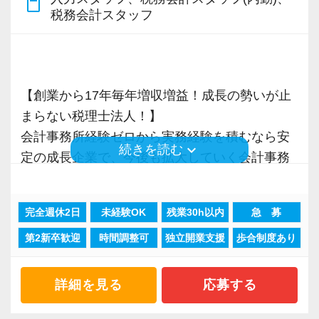
税理士という仕事は不況に強い仕事で、融資対
content_paste
税務会計スタッフ
応、給付金のサポート、補助金のサポートなど
お手伝いできる業務は数多く存在しています。
そのため、全拠点でスタッフの増員に力を入れ
ており、さらなるサービス品質の向上を目指し
【創業から17年毎年増収増益！成長の勢いが止
ています。
まらない税理士法人！】
会計事務所経験ゼロから実務経験を積むなら安
また、職場環境の改善に積極的に取り組む企業
keyboard_arrow_down
続きを読む
定の成長企業で、今後も拡大していく会計事務
に対して認証される「社労士診断認証制度」を
所でスタートしましょう！
取得しました。
「職場環境改善宣言企業」と「経営労務診断実
完全週休2日
未経験OK
残業30h以内
急 募
現在当社では「渋谷」「新宿」「錦糸町」
施企業」の認定を受け、今後も社員が働きやす
第2新卒歓迎
時間調整可
独立開業支援
歩合制度あり
「柏」「横浜」「大阪」の６拠点を展開してい
い環境づくりを積極的に推進していきます。
ます。
長く安心して働ける環境を用意してお待ちして
2021年6月に「渋谷オフィス」を新設し、その
詳細を見る
応募する
おりますので、当社で将来の不安なく働いてみ
後「新宿オフィス」「大阪オフィス」「錦糸町
ませんか？