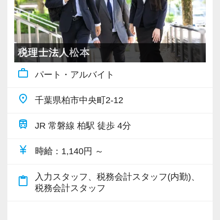
社会保険等の一般的な福利厚生の他に、各種手
【対象業種100種以上！節税・融資・税務調査に
20代が筆頭となってお客様を支えており、業界
当も充実。
強い税理士法人です】
未経験からスタートしているスタッフも多いで
税務能力検定等の資格検定に合格するともらえ
創業以来17年連続増収増益、顧問先数2500以
す。
税理士法人松本
る「合格手当」など、当社ならではの制度を設
上、全国6拠点で安定的に成長中です。
お互いを支え合いながら成長してきているた
けているので、ぜひ活用してください。
work_outline
パート・アルバイト
お客様に事務所までご来社いただく来所型サー
め、スタッフ同士の団結力は強く、誰かに何か
詳しくはこちら（リンク先：https://www.tokyo-
ビスで、中小企業の経営を幅広くサポートして
あれば全員が自分事として全力でサポートし合
consulting.com/recruit/environment/benefits）
place
千葉県柏市中央町2-12
います。
っています。
OJTや研修など一人ひとりの実力に合わせた指
train
【成長のための5つのこだわりを大事にしていま
JR 常磐線 柏駅 徒歩 4分
専門Webサイトを10サイト以上運営しており、
導を行っているので安心してください。
す】
新規顧問契約のお客様が毎年400件以上増加！
せっかく持っている能力も、継続した努力がな
currency_yen
時給
：1,140円 ～
仕事をする上では5つのこだわり「クイックレス
各オフィスに国税OB税理士が在籍しているの
ければ開花することはありません。
ポンス・プラス思考・有言実行・他責禁止・気
で、税務調査にも精通しています。
実直に自己を高めていこうとすることができる
入力スタッフ、税務会計スタッフ(内勤)、
content_paste
配り」を掲げ、一人ひとりが実行しています。
税務会計スタッフ
方からの応募をお待ちしています！
より多くの「ありがとう」と笑顔をいただき続
税理士という仕事は不況に強い仕事で、融資対
けるために「情熱家であれ！」がモットーで
応、給付金のサポート、補助金のサポートなど
【ご紹介が多い安定企業でお客様から一番に信