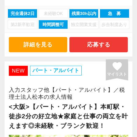
・分業体制で業務負担を軽減
完全週休2日
未経験OK
残業30h以内
急 募
・顧客対応や提案業務に集中可能
第2新卒歓迎
時間調整可
独立開業支援
歩合制度あり
・資産税や相続など専門性の高い案件あり
・顧客と直接折衝する機会が豊富
・経験値が自然と積み上がる環境
詳細を見る
応募する
＜働きやすい環境＞
favorite
・有給取得率90％以上
パート・アルバイト
NEW
マイリスト
・年間休日125日以上
・繁忙期も月30～40h程度
入力スタッフ他【パート・アルバイト】／税
・男性の育休取得率100％
理士法人松本の求人情報
・テレワーク導入済み
<大阪>【パート・アルバイト】本町駅・
・全席デュアルモニタ完備
徒歩2分の好立地★家庭と仕事の両立を叶
えます◎未経験・ブランク歓迎！
＜幅広い経験・成長環境＞