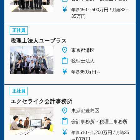
今すぐ会員登録
岩手県
(2)
宮城県
(3)
currency_yen
450～500万円 /
32～
年収
月給
35万円
秋田県
(2)
山形県
(2)
PC版サイトを見る
正社員
福島県
(2)
茨城県
(2)
税理士法人ユープラス
place
東京都港区
栃木県
(2)
群馬県
(2)
採用ご担当者様
content_paste
税理士法人
currency_yen
360万円～
埼玉県
(6)
千葉県
(8)
年収
東京都
(182)
神奈川県
(10)
正社員
エクセライク会計事務所
新潟県
(2)
富山県
(2)
place
東京都豊島区
content_paste
会計事務所・税理士事務所
石川県
(2)
福井県
(2)
currency_yen
510～1,200万円 /
35
年収
月給
～80万円