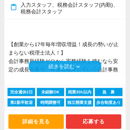
お手伝いできる業務は数多く存在しています。
入力スタッフ、税務会計スタッフ(内勤)、
content_paste
そのため、全拠点でスタッフの増員に力を入れ
税務会計スタッフ
【ご紹介が多い安定企業でお客様から一番に信
ており、さらなるサービス品質の向上を目指し
頼される税務のプロを目指せます】
ています。
私達は「税務のプロフェッショナルとしてお客
様に寄り添う」ことが一つの使命です。
【創業から17年毎年増収増益！成長の勢いが止
また、職場環境の改善に積極的に取り組む企業
まらない税理士法人！】
に対して認証される「社労士診断認証制度」を
お客様から「こうしたい」という理想をいただ
会計事務所経験ゼロから実務経験を積むなら安
取得しました。
いたら、それを一緒になって実現するために大
keyboard_arrow_down
続きを読む
定の成長企業で、今後も拡大していく会計事務
「職場環境改善宣言企業」と「経営労務診断実
きく力を発揮できる存在でありたいと考えてい
所でスタートしましょう！
施企業」の認定を受け、今後も社員が働きやす
ます。ご紹介案件が7割を超えているのも、そう
い環境づくりを積極的に推進していきます。
いった私たちの姿勢がお客様から評価されてい
完全週休2日
未経験OK
残業30h以内
急 募
現在当社では「渋谷」「新宿」「錦糸町」
長く安心して働ける環境を用意してお待ちして
るからだと自負しています。
第2新卒歓迎
時間調整可
独立開業支援
歩合制度あり
「柏」「横浜」「大阪」の６拠点を展開してい
おりますので、当社で将来の不安なく働いてみ
ます。
ませんか？
今後もお客様に満足していただけるようにスキ
2021年6月に「渋谷オフィス」を新設し、その
詳細を見る
応募する
ルの向上を目指し、税務のプロとして高い信頼
後「新宿オフィス」「大阪オフィス」「錦糸町
【大阪の事務所はこんなオフィスです】