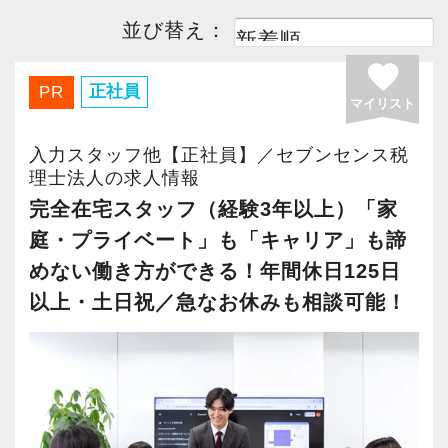
並び替え：
香川県
(2)
愛媛県
(2)
favorite
正社員
PR
高知県
(2)
福岡県
(6)
マイリスト
入力スタッフ他【正社員】／セブンセンス税
佐賀県
(2)
長崎県
(2)
理士法人の求人情報
完全在宅スタッフ（経験3年以上）「家
熊本県
(2)
大分県
(2)
庭・プライベート」も「キャリア」も諦
めない働き方ができる！年間休日125日
宮崎県
(2)
鹿児島県
(2)
以上・土日祝／急なお休みも相談可能！
沖縄県
(2)