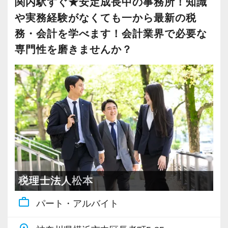
関内駅すぐ★安定成長中の事務所！知識
お客様に満足していただくことを大事にしてく
実施。得意分野や経験の異なる様々な人と一緒
飲食業や接客業のお客様が多く、お客様のご紹
【現役スタッフの声】
社員の持つ「やる・やりたい」という気持ちを
や実務経験がなくても一から最新の税
れる方を求めています。
に仕事を行うことで、より柔軟かつ多彩なノウ
介から新しいお客様も増えております。
大事にしているため、資格を持っていなくて
務・会計を学べます！会計業界で必要な
ハウや知識を身に付けられる体制を整えていま
実務重視の研修を幅広く実施しているため、ス
インターンから新卒で入社しました。
も、スピーディーなキャリアアップが可能で
専門性を磨きませんか？
スキルと経験に合わせてキャリアを重ねつつ、
す。
ピーディーに経験値を積むことができるのが最
インターン時代は「ここまでやるの！？」とい
す！
部下のマネジメントも少しずつお任せして自信
また関西・関東とそれぞれの拠点での交流もあ
大の魅力です。
うくらい実践に近い形の業務を任されて大変な1
を持っていけるよう私たちもバックアップしま
り、オンライン・オフラインを問わず気軽に話
年でしたが、だからこそ実力がつき達成感を得
会計事務所経験者の方には幅広い業務に携わっ
す。
し合える社風です。
バリバリ働いて活躍したい方、大歓迎です！
ることができました。
ていただき、早い段階から部下やチームのマネ
最初は自信が無くても意欲があれば大丈夫で
これからますます成長していく新宿オフィス
まだ入社１年目ですが、すでに法人20件・個人8
ジメント業務にも挑戦できます！これまでの経
す。
【各種社会保険完備、ユニークな手当制度あ
で、一緒に成長していきましょう！
件を担当させてもらっています。
験・知識を活かしながら、さらに上のステージ
一緒に事務所を盛り立てていただける方をお待
り】
でキャリアアップをしませんか？
ちしています！
社会保険等の一般的な福利厚生の他に、各種手
【ご紹介が多い安定企業でお客様から一番に信
現在は、税理士を目指して勉強にも励んでいま
当も充実。
頼される税務のプロを目指せます】
す。
【対象業種100種以上！節税・融資・税務調査に
税理士法人松本
【こんな方を求めています】
税務能力検定等の資格検定に合格するともらえ
私達は「税務のプロフェッショナルとしてお客
オフィスに税理士がいるので、わからないこと
強い税理士法人です】
work_outline
・情熱を持って仕事ができ、途中で諦めない人
る「合格手当」、社員には入社3年（5万円）・5
様に寄り添う」ことが一つの使命です。
パート・アルバイト
はすぐ聞けるのがいいですね。
創業以来17年連続増収増益、顧問先数2500以
・責任感を持って仕事に取り組める人
年（10万円）を支給する「勤続手当」もありま
経験と知識をつけて、お客様から頼られる存
上、全国6拠点で安定的に成長中です。