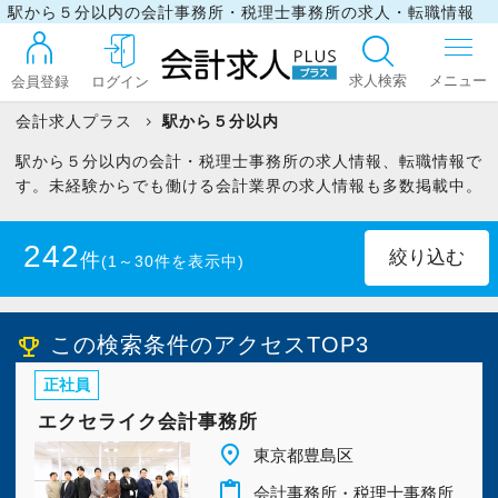
駅から５分以内の会計事務所・税理士事務所の求人・転職情報
求人検索
会員登録
ログイン
会計求人プラス
駅から５分以内
駅から５分以内の会計・税理士事務所の求人情報、転職情報で
ログイン
す。未経験からでも働ける会計業界の求人情報も多数掲載中。
242
件
(1～30件を表示中)
最近見た求人
正社員
(186)
パート・アルバイト
(55)
この検索条件のアクセスTOP3
emoji_events
マイリスト
正社員
業務委託
(1)
エクセライク会計事務所
お問い合わせ
北海道
(2)
青森県
(2)
place
東京都豊島区
content_paste
会計事務所・税理士事務所