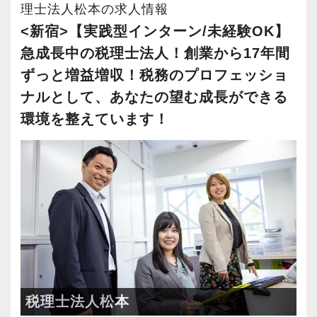
事業拡大を続けています。
理士法人松本の求人情報
のお客様とのご縁が誕生した場所です。
変わられる職業と言われています。
そのため、勢いだけではどうにもならない課題
安定性抜群の環境で自己成長を実現できます。
<新宿>【実践型インターン/未経験OK】
その中で生き残るためにできることはコンピュ
これまでも多くのインターン生が実践型インタ
や問題点もでてきますが、一つずつ確実に乗り
創業当時から現在までずっとお取引をしている
ーターやAIにはできないお客様とのコミュニケ
急成長中の税理士法人！創業から17年間
ーン制度を使い、ステップアップを実現してき
越えていきましょう！
社員の持つ「やる・やりたい」という気持ちを
お客様が多く、他の拠点よりもお客様とスタッ
ーション力を磨くこと。
ずっと増益増収！税務のプロフェッショ
た実績が当社にはあります！
常に自ら学ぶ姿勢で臨んでください。着実に実
大事にしているため、資格を持っていなくて
フの距離感が近いという特徴があります。
ナルとして、あなたの望む成長ができる
実践型インターンを通して学校では絶対に学ぶ
績を作りながら課題や問題の分析スキルを身に
も、スピーディーなキャリアアップが可能で
そんなお客様に寄り添い、頼れるパートナーと
当社では、全員がお客様のことを一番に考え、
環境を整えています！
ことができない知識と実務を徹底的に磨くこと
付ける経験を積むことが自信に繋がります。
す！
して専門性を活かしたい方に活躍していただき
最新の税務・会計サービスを提供しています。
ができます。
多くのインターン生を育成した実績があります
たいオフィスです。
現時点で深い知識や経験をお持ちでなくても安
ので、安心して仲間と一緒に働く楽しさと自分
会計事務所経験者の方には幅広い業務に携わっ
心してください！
インターン終了後は新卒採用の道も用意してい
の成⻑を日々実感して頂けると思います。
ていただき、早い段階から部下やチームのマネ
各業界に対するAIの登壇など、変革する時代に
社員と同じように実務経験を積みながら税法や
ます。26卒のインターン生も入社予定です。
自分が「将来こうなりたい」「こんな風に成⻑
ジメント業務にも挑戦できます！これまでの経
先駆けて会計業界をリードしていきたいという
会計の知識を得られるようフォロー体制はバッ
したい」「こういうサービスを提供したい」と
験・知識を活かしながら、さらに上のステージ
方は、ぜひ当社で腕を振るってみませんか？
チリです。
【各種社会保険完備、ユニークな手当制度あ
いう夢を語れる若いパワーのある方を求めてい
でキャリアアップをしませんか？
り】
ます。
【ご紹介が多い安定企業でお客様から一番に信
【先輩スタッフのサポートを受けながら段階を
社会保険等の一般的な福利厚生の他に、各種手
新しい扉を開けるのはとても勇気がいることで
【対象業種100種以上！節税・融資・税務調査に
頼される税務のプロを目指せます】
踏んでステップアップできます♪】
税理士法人松本
当も充実。
すが、輝ける未来のために一歩を踏み出して一
強い税理士法人です】
私達は「税務のプロフェッショナルとしてお客