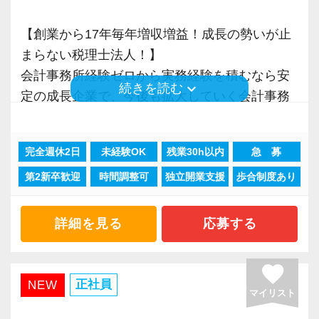
す。
お手伝いできる業務は数多く存在しています。
頼される税務のプロを目指せます】
【創業から17年毎年増収増益！成長の勢いが止
そのため、全拠点でスタッフの増員に力を入れ
私達は「税務のプロフェッショナルとしてお客
【求職者へのメッセージ】
まらない税理士法人！】
ており、さらなるサービス品質の向上を目指し
様に寄り添う」ことが一つの使命です。
パソコンが苦手でない方なら、どなたでも楽し
会計事務所経験ゼロから実務経験を積むなら安
ています。
keyboard_arrow_down
続きを読む
く取り組んでいただける仕事です。
定の成長企業で、今後も拡大していく会計事務
お客様から「こうしたい」という理想をいただ
同じようなライフスタイルの方がいるので、安
所でスタートしましょう！
また、職場環境の改善に積極的に取り組む企業
いたら、それを一緒になって実現するために大
心して仲間と一緒に働く楽しさを実感していた
に対して認証される「社労士診断認証制度」を
きく力を発揮できる存在でありたいと考えてい
だけると思います。
完全週休2日
未経験OK
残業30h以内
急 募
現在当社では「渋谷」「新宿」「錦糸町」
取得しました。
ます。ご紹介案件が7割を超えているのも、そう
社内イベントも多く、アットホームな雰囲気の
第2新卒歓迎
時間調整可
独立開業支援
歩合制度あり
「柏」「横浜」「大阪」の６拠点を展開してい
「職場環境改善宣言企業」と「経営労務診断実
いった私たちの姿勢がお客様から評価されてい
会社です。
ます。
施企業」の認定を受け、今後も社員が働きやす
るからだと自負しています。
明るく周りへの気遣いができる方、お待ちして
2021年6月に「渋谷オフィス」を新設し、その
詳細を見る
応募する
い環境づくりを積極的に推進していきます。
います！
後「新宿オフィス」「大阪オフィス」「錦糸町
長く安心して働ける環境を用意してお待ちして
今後もお客様に満足していただけるようにスキ
オフィス」が拡張移転！
おりますので、当社で将来の不安なく働いてみ
ルの向上を目指し、税務のプロとして高い信頼
favorite
さらに2022年12月には「柏オフィス」を開設
正社員
NEW
ませんか？
を獲得していきます。
マイリスト
し、2025年には大阪オフィスを増床するなど、
お客様から信頼され、心の通ったサービスを提