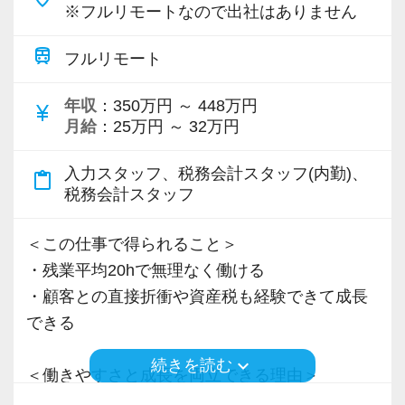
※フルリモートなので出社はありません
train
フルリモート
年収
：350万円 ～ 448万円
currency_yen
月給
：25万円 ～ 32万円
入力スタッフ、税務会計スタッフ(内勤)、
content_paste
税務会計スタッフ
＜この仕事で得られること＞
・残業平均20hで無理なく働ける
・顧客との直接折衝や資産税も経験できて成長
できる
keyboard_arrow_down
続きを読む
＜働きやすさと成長を両立できる理由＞
・入力業務はアシスタントが担当