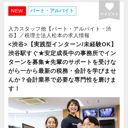
オフィス」が拡張移転！
favorite
さらに2022年12月には「柏オフィス」を開設
パート・アルバイト
NEW
【大阪の事務所はこんなオフィスです】
マイリスト
し、2025年には大阪オフィスを増床するなど、
2018年10月にオープンして以降、怒涛の勢いで
事業拡大を続けています。
入力スタッフ他【パート・アルバイト・渋
成長している大阪オフィス。増員に伴い2022年
安定性抜群の環境で自己成長を実現できます。
谷】／税理士法人松本の求人情報
7月にはより広いビルへ拡張移転。
<渋谷>【実践型インターン/未経験OK】
2025年10月には増床するなど、拡大の一途をた
社員の持つ「やる・やりたい」という気持ちを
渋谷駅すぐ★安定成長中の事務所でイン
どっています。
大事にしているため、資格を持っていなくて
ターンを募集★先輩のサポートを受けな
も、スピーディーなキャリアアップが可能で
がら一から最新の税務・会計を学びませ
関西の事業者には「大きいことやったるで！」
す！
と勢いのある方が多いためか、大阪オフィスの
んか？会計業界で必要な専門性を磨けま
お客様は新規の比率が非常に高いのが特徴的で
す！
充実した実務重視のOJTで、安心して職務経験
す。
と知識をゼロから身に付けられます！
お客様の勢いに圧倒されないよう、スタッフも
税務・会計の経験と知識を磨きながらステップ
熱意と情熱を持ちながら寄り添う姿勢を大切に
アップを目指しませんか？
しています。