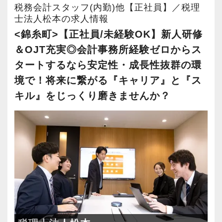
事業拡大を続けています。
【渋谷の事務所はこんなオフィスです】
供する真の「税務プロフェッショナル」として
税務会計スタッフ(内勤)他【正社員】／税理
安定性抜群の環境で自己成長を実現できます。
士法人松本の求人情報
2021年6月にオープンしたオフィス。
の道を私たちと一緒に歩んでみませんか？
<錦糸町>【正社員/未経験OK】新人研修
新宿オフィスの精鋭スタッフが立ち上げメンバ
社員の持つ「やる・やりたい」という気持ちを
＆OJT充実◎会計事務所経験ゼロからス
ーとして運営をスタートしました。
【目指すは“大家族のような会社”明るく楽しく一
大事にしているため、資格を持っていなくて
都心部ということもあり、IT系など最先端の技
タートするなら安定性・成長性抜群の環
緒に働ける方を求めています】
も、スピーディーなキャリアアップが可能で
術を取り扱うお客様が多いのが特徴です。
「こんな明るい事務所ははじめて」と言われる
境で！将来に繋がる『キャリア』と『ス
す！
ほど、仲が良くて明るいのが当社の特徴です。
キル』をじっくり磨きませんか？
20代が中心となっており、専門学校が近くにあ
実践型インターンは成⻑性を重視していて、や
充実した実務重視のOJTで、安心して職務経験
ることから資格取得に励むスタッフが多く活躍
りがいを持てることとステップアップできるこ
と知識をゼロから身に付けられます！
しています。
とを第一に考えています。
税務・会計の経験と知識を磨きながらステップ
将来会計事務所で活躍したい熱い想いのある
アップを目指しませんか？
若いメンバーが多く明るい雰囲気で、全員がや
方、お待ちしています！
る気に満ちあふれています。
【対象業種100種以上！節税・融資・税務調査に
自主性がある方には活躍できる舞台はいくらで
【実務型研修・教育制度充実！学生の間に、こ
強い税理士法人です】
もご用意するので、この業界で何か成し遂げた
れからの会計業界で生き残るために必要な専門
創業以来17年連続増収増益、顧問先数2500以