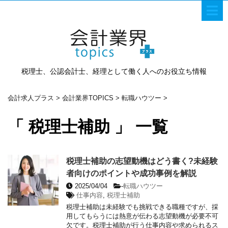
税理士、公認会計士、経理として働く人へのお役立ち情報
会計求人プラス
>
会計業界TOPICS
>
転職ハウツー
>
「 税理士補助 」 一覧
税理士補助の志望動機はどう書く?未経験
者向けのポイントや成功事例を解説
2025/04/04
-
転職ハウツー
仕事内容
,
税理士補助
税理士補助は未経験でも挑戦できる職種ですが、採
用してもらうには熱意が伝わる志望動機が必要不可
欠です。税理士補助が行う仕事内容や求められるス