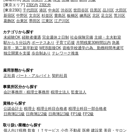
[東京エリア]
23区内
23区外
[東京23区]
千代田区
港区
中央区
渋谷区
世田谷区
目黒区
品川区
大田区
新宿区
中野区
文京区
杉並区
豊島区
板橋区
練馬区
北区
足立区
荒川区
葛飾区
台東区
墨田区
江東区
江戸川区
カテゴリから探す
未経験OK
経験者優遇
完全週休２日制
社会保険完備
主婦・主夫歓迎
駅から５分以内
ボーナスあり
子育て応援
月間残業30時間以内
急募
新卒・第二新卒歓迎
WEB面接OK
資格学校通学の為、勤務時間考慮可
独立開業を支援
歩合制あり
テレワーク推進
雇用形態から探す
正社員
パート・アルバイト
契約社員
事業所区分から探す
会計事務所・税理士事務所
税理士法人
監査法人
資格から探す
公認会計士
税理士
税理士科目合格者
税理士科目一部合格者
日商簿記1級
日商簿記2級
日商簿記3級
FP1級
FP2級
取り扱い業種から探す
個人向け税務
飲食
ＩＴサービス
小売
不動産
医療
建設業
美容・サロン