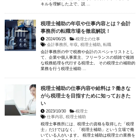
キルを理解した上で、説 ...
税理士補助の年収や仕事内容とは？会計
事務所の転職市場を徹底解説！
2024/06/25
-
税理士の仕事
会計事務所
,
年収
,
税理士補助
,
転職
会計事務所の中で税務や会計のスペシャリストとし
て、企業や個人事業主、フリーランスの煩雑で複雑
な税務処理を代行する税理士。 その税理士の補助的
業務を行う税理士補助 ...
税理士補助の仕事内容や給料は？働きな
がら税理士を目指すために知っておきた
い
2023/10/30
-
税理士
仕事内容
,
税理士補助
税理士事務所には、税理士の資格を取得した「税理
士」だけではなく、「税理士補助」という立場で働
いている人がいます。 税理士補助は税理士の業務を