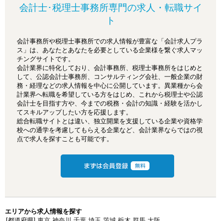
会計士･税理士事務所専門の求人・転職サイ
ト
会計事務所や税理士事務所での求人情報が豊富な「会計求人プラ
ス」は、あなたとあなたを必要としている企業様を繋ぐ求人マッ
チングサイトです。
会計業界に特化しており、会計事務所、税理士事務所をはじめと
して、公認会計士事務所、コンサルティング会社、一般企業の財
務・経理などの求人情報を中心に公開しています。異業種から会
計業界へ転職を希望している方をはじめ、これから税理士や公認
会計士を目指す方や、今までの税務・会計の知識・経験を活かし
てスキルアップしたい方を応援します。
総合転職サイトとは違い、独立開業を支援している企業や資格学
校への通学を考慮してもらえる企業など、会計業界ならではの視
点で求人を探すことも可能です。
エリアから求人情報を探す
[都道府県]
東京
神奈川
千葉
埼玉
茨城
栃木
群馬
大阪