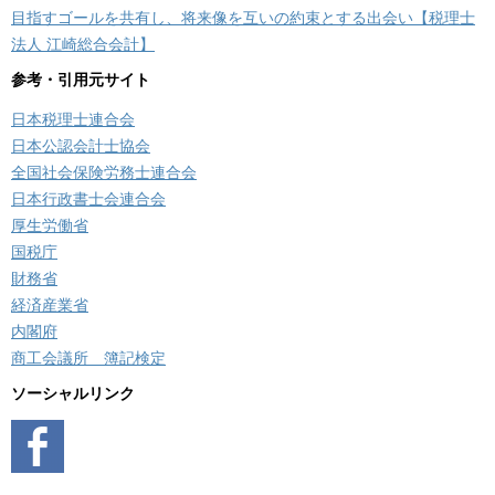
目指すゴールを共有し、将来像を互いの約束とする出会い【税理士
法人 江崎総合会計】
参考・引用元サイト
日本税理士連合会
日本公認会計士協会
全国社会保険労務士連合会
日本行政書士会連合会
厚生労働省
国税庁
財務省
経済産業省
内閣府
商工会議所 簿記検定
ソーシャルリンク