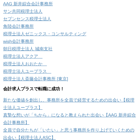
AAG 新井綜合会計事務所
サン共同税理士法人
セブンセンス税理士法人
角陸会計事務所
税理士法人ゼニックス・コンサルティング
wish会計事務所
朝日税理士法人 城南支社
税理士法人アクア
税理士法人おおたか
税理士法人ユープラス
税理士法人斎藤会計事務所 [東京]
会計求人プラスで転職に成功！
新たな価値を創出し、事務所を全員で経営するための出会い【税理
士法人ユープラス】
真摯な想いが「ちから」になると教えられた出会い【AAG 新井綜合
会計事務所】
全員で自分たちが「いたい」と思う事務所を作り上げていくための
出会い【税理士法人ASC】