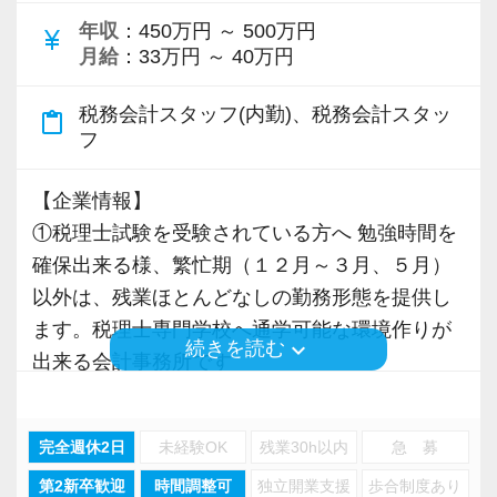
社会保険等の一般的な福利厚生の他に、各種手
いる会社です。
い働き方を実現しています。
年収
：450万円 ～ 500万円
ちしています！
当も充実。
私も新しい経験にチャレンジしたいと思い、渋
currency_yen
月給
：33万円 ～ 40万円
安定した環境で腰を据えて働きながら専門性も
税務能力検定等の資格検定に合格するともらえ
谷オフィスの開設に合わせて、責任者になりた
しっかり高められます。長く安心して働ける職
【こんな方を求めています】
る「合格手当」など、当社ならではの制度を設
いと立候補しました。
税務会計スタッフ(内勤)、税務会計スタッ
content_paste
場を探しておられる方、是非ご応募下さい。専
・情熱を持って仕事ができ、途中で諦めない人
けているので、ぜひ活用してください。
主体性のある人にはキャリアアップとレベルア
フ
門性は積み上げるものではなく選びとるもので
・責任感を持って仕事に取り組める人
詳しくはこちら（リンク先：https://www.tokyo-
ップのチャンスも広がり、経験者なら実務だけ
す。
・積極性と向上心を持ち合わせている人
consulting.com/recruit/environment/benefits）
でなくマネジメントの経験も積めます。
【企業情報】
・若手を引っ張っていくリーダーになれる人
①税理士試験を受験されている方へ 勉強時間を
【今回の募集について】
【成長のための5つのこだわりを大事にしていま
オフィス責任者として心がけているのは、何で
確保出来る様、繁忙期（１２月～３月、５月）
会計事務所経験者を歓迎。
【ITシステム完備で効率よく業務をこなせま
す】
も気軽に話せる雰囲気と一人一人の考え方を尊
以外は、残業ほとんどなしの勤務形態を提供し
次世代を担う社員を募集します。
す】
仕事をする上では5つのこだわり「クイックレス
重することです。
ます。税理士専門学校へ通学可能な環境作りが
組織化された効率性の高い事務所で共に働きま
keyboard_arrow_down
続きを読む
IT化が非常に進んでいるのも当社の特徴。
ポンス・プラス思考・有言実行・他責禁止・気
常に柔軟さを忘れずに接したいと思っていま
出来る会計事務所です
せんか？
代表が作業環境にも気を配っており、デュアル
配り」を掲げ、一人ひとりが実行しています。
す。
②混雑時の通勤を敬遠される方へ フレックスを
モニターを全席設置。
より多くの「ありがとう」と笑顔をいただき続
スタッフの成長にともないお客様からも信頼さ
ご利用下さい
常に向上心を有し、仕事に対して真摯であり、
完全週休2日
未経験OK
残業30h以内
急 募
入力もAI-OCRを使用して、業務効率化とペーパ
けるために「情熱家であれ！」がモットーで
れ喜んでもらえる、そんな組織にしていきたい
③在宅勤務は、部長クラスのみで、一般社員は
前向きに挑戦出来る社員を求めています。
ーレス化を進めています。kintoneや
す。
ですね。
第2新卒歓迎
時間調整可
独立開業支援
歩合制度あり
基本的に出勤し、業務を行っていただきます