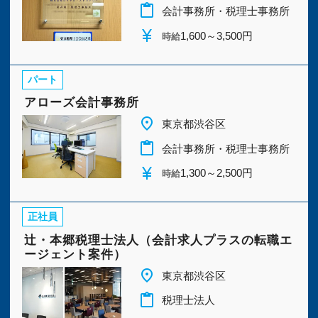
今すぐ会員登録
税理士科目一部合格者
(37)
content_paste
会計事務所・税理士事務所
currency_yen
1,600～3,500円
時給
社会保険労務士
(10)
行政書士
(3)
PC版サイトを見る
パート
中小企業診断士
(3)
日商簿記1級
(25)
アローズ会計事務所
place
日商簿記2級
(34)
日商簿記3級
(19)
東京都渋谷区
採用ご担当者様
content_paste
会計事務所・税理士事務所
ファイナンシャルプランナー1級
(2)
currency_yen
1,300～2,500円
時給
ファイナンシャルプランナー2級
(2)
正社員
辻・本郷税理士法人（会計求人プラスの転職エ
未経験OK
(6)
経験者優遇
(12)
ージェント案件）
place
東京都渋谷区
完全週休２日
(18)
子育て応援
(11)
content_paste
税理士法人