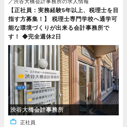
／渋谷大橋会計事務所の求人情報
おりますので、当社で将来の不安なく働いてみ
方、お待ちしています！
当社ではフリーアドレスと固定席を併用しなが
◆ ブランクがあっても大丈夫！
【正社員：実務経験5年以上、税理士を目
ませんか？
ら業務を行っています。
久しぶりのお仕事でもご安心ください。一人で
指す方募集！】 税理士専門学校へ通学可
【実務型研修・教育制度充実！学生の間に、こ
そのなかで定期的な席替えやチームの班替えを
放っておくことはありません。
能な環境づくりが出来る会計事務所で
【渋谷の事務所はこんなオフィスです】
れからの会計業界で生き残るために必要な専門
実施。得意分野や経験の異なる様々な人と一緒
先輩スタッフが実務を通して丁寧にサポートし
す！ ◆完全週休2日
2021年6月にオープンしたオフィス。
性を磨けます】
に仕事を行うことで、より柔軟かつ多彩なノウ
ます。
新宿オフィスの精鋭スタッフが立ち上げメンバ
会計業界はいずれコンピューターやAIに取って
ハウや知識を身に付けられる体制を整えていま
分からないことはその場で気軽に質問でき、困
ーとして運営をスタートしました。
変わられる職業と言われています。
す。
ったときには所内みんなでフォローし合う風土
都心部ということもあり、IT系など最先端の技
その中で生き残るためにできることはコンピュ
また関西・関東とそれぞれの拠点での交流もあ
があります。
術を取り扱うお客様が多いのが特徴です。
ーターやAIにはできないお客様とのコミュニケ
り、オンライン・オフラインを問わず気軽に話
ーション力を磨くこと。
し合える社風です。
◆ 未経験から専門知識も身につきます！
20代が中心となっており、専門学校が近くにあ
最初は簡単な事務作業からスタートし、慣れて
ることから資格取得に励むスタッフが多く活躍
当社では、全員がお客様のことを一番に考え、
【各種社会保険完備、ユニークな手当制度あ
きたら会計・税務のサポート業務にもチャレン
しています。
最新の税務・会計サービスを提供しています。
り】
ジできます。
渋谷大橋会計事務所
現時点で深い知識や経験をお持ちでなくても安
社会保険等の一般的な福利厚生の他に、各種手
「できること」が少しずつ増えていく楽しさを
work_outline
若いメンバーが多く明るい雰囲気で、全員がや
心してください！
当も充実。
正社員
感じられる仕事です。特別な才能や経験は必要