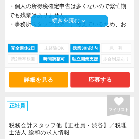
【今回の募集について】
いる会社です。
があります。
・個人の所得税確定申告は多くないので繫忙期
会計事務所経験者を歓迎。
私も新しい経験にチャレンジしたいと思い、渋
でも残業はありません。
次世代を担う社員を募集します。
keyboard_arrow_down
谷オフィスの開設に合わせて、責任者になりた
続きを読む
【働く環境の魅力】
・事務所スタッフを第一に考えているため、お
組織化された効率性の高い事務所で共に働きま
いと立候補しました。
当事務所は自社ビルで、渋谷駅徒歩12分の場所
客様の質にもこだわっております。
せんか？
主体性のある人にはキャリアアップとレベルア
にあります。
（無理難題を言ってくるお客様はお断りして
ップのチャンスも広がり、経験者なら実務だけ
完全週休2日
未経験OK
残業30h以内
急 募
静かな住宅地に建ち、建築が好きな所長みずか
おります）
常に向上心を有し、仕事に対して真摯であり、
でなくマネジメントの経験も積めます。
らがデザインをおこなった古代ローマ風のオフ
第2新卒歓迎
時間調整可
独立開業支援
歩合制度あり
・30代活躍中！
前向きに挑戦出来る社員を求めています。
ィスです。（求人写真に入口を掲載していま
税理士等の専門職を目指す方は、勉強しながら
オフィス責任者として心がけているのは、何で
す！）
【このような方が向いています】
詳細を見る
応募する
実務経験が積めます。
も気軽に話せる雰囲気と一人一人の考え方を尊
税務会計の基幹システムは弥生会計・達人。他
・仕事だけでなく、プライベートの時間を大切
重することです。
にマネーフォワード、MJSも活用しています。
にしたい方。
これまでのご自身の経験や知識を最大限に活か
favorite
常に柔軟さを忘れずに接したいと思っていま
クラウドFRONTIER21にも対応しています。
・税理士試験の勉強時間を確保したい方。
正社員
し、更にキャリアを積んでください。
す。
マイリスト
（代表者も5科目受験合格のため、税理士試験に
実務経験・キャリアについて詳しくお伺いし担
スタッフの成長にともないお客様からも信頼さ
どんどんチャレンジできる環境で、ご自身のキ
は理解があります）
税務会計スタッフ他【正社員・渋谷】／税理
当していただく法人規模を決めていく所存で
れ喜んでもらえる、そんな組織にしていきたい
ャリアを発揮しませんか？
・ご家庭と両立し、過去の会計事務所業務経験
士法人 総和の求人情報
す。
ですね。