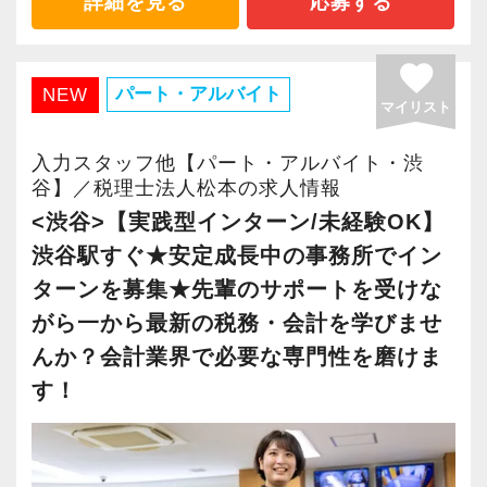
詳細を見る
応募する
2021年6月に「渋谷オフィス」を新設し、その
後「新宿オフィス」「大阪オフィス」「錦糸町
favorite
オフィス」が拡張移転！
パート・アルバイト
NEW
マイリスト
さらに2022年12月には「柏オフィス」を開設
し、2025年には大阪オフィスを増床するなど、
入力スタッフ他【パート・アルバイト・渋
事業拡大を続けています。
谷】／税理士法人松本の求人情報
安定性抜群の環境で自己成長を実現できます。
<渋谷>【実践型インターン/未経験OK】
渋谷駅すぐ★安定成長中の事務所でイン
社員の持つ「やる・やりたい」という気持ちを
ターンを募集★先輩のサポートを受けな
大事にしているため、資格を持っていなくて
がら一から最新の税務・会計を学びませ
も、スピーディーなキャリアアップが可能で
んか？会計業界で必要な専門性を磨けま
す！
す！
会計事務所経験者の方には幅広い業務に携わっ
ていただき、早い段階から部下やチームのマネ