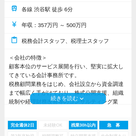
あなたらしさを活かしながら税務の力を身につ
train
各線 渋谷駅 徒歩 6分
けることができます。
currency_yen
年収
：357万円 ～ 500万円
【福利厚生】
◆当事務所と顧問契約頂いているクライアント
content_paste
税務会計スタッフ、税理士スタッフ
から商品を購入した場合は、クライアントへの
売上貢献として事務所で半額を負担します。
＜会社の特徴＞
（在籍期間によって金額の上限あり）
顧客本位のサービス展開を行い、堅実に拡大し
◆スーツ手当として、事務所が補助するシステ
てきている会計事務所です。
ムを用意しております。（在籍期間によって金
税務顧問業務をはじめ、会社設立から資金調達
額の上限あり）
まで幅広く手がけており、株式公開支援、組織
◆簿記検定や税理士講座の「授業料補助制度」
keyboard_arrow_down
続きを読む
統制や経理財務改善等のコンサルティング業
があります。
務、更には医療法人設立支援に至るまで、総合
的なアドバイザリー業務を展開しています。
【働く環境の魅力】
完全週休2日
未経験OK
残業30h以内
急 募
当事務所は自社ビルで、渋谷駅徒歩12分の場所