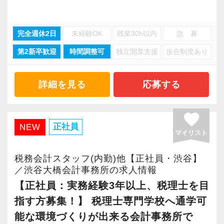
②混雑時の通勤を敬遠される方へ フレックスを
るからだと自負しています。
▽ステップ2(2ヶ月目〜)
【求職者へのメッセージ】
※事業拡大に伴い、10月1日に恵比寿駅徒歩6分
ご利用下さい
そろそろ入力業務に慣れてきますので、本人の
当社では、「こうなりたい」という将来のキャ
の新オフィスへ移転します。駅近で通勤しやす
完全週休2日
未経験OK
残業30h以内
急 募
③在宅勤務は、部長クラスのみで、一般社員は
今後もお客様に満足していただけるようにスキ
希望に応じて決算業務、年末調整業務、確定申
リアプランが明確な方が成長しています。
く、ランチや仕事帰りのお買い物にも便利な好
第2新卒歓迎
時間調整可
独立開業支援
歩合制度あり
基本的に出勤し、業務を行っていただきます
ルの向上を目指し、税務のプロとして高い信頼
告業務にもチャレンジして頂けます。先輩スタ
そのため、採用面接では「1年後、3年後、5年後
立地です！
④F21クラウドを活用し、弥生会計・弥生給
を獲得していきます。
ッフがサポートしますので、安心して税務・会
にどうなりたいか？」を必ずお聞きします。
与・達人・MJSミロク情報サービスの会計ソフ
詳細を見る
応募する
お客様から信頼され、心の通ったサービスを提
計の業務を一通り覚えられます！
たとえば希望年収があれば、その目標に向けて
トを使っています
供する真の「税務プロフェッショナル」として
どう仕事をすればいいのか具体的にお伝えしま
⑤当事務所は自社ビル 第二ビルも2027年4月完
の道を私たちと一緒に歩んでみませんか？
▽ステップ3(4ヶ月目〜)
すので気軽に相談してください。
favorite
成 新しいビルで気持ちよく一緒に働きませんか
正社員
NEW
一通りの業務を覚えたら、自分自身で決算を行
マイリスト
⑥創業31年の成長性と安定感が、従業員の雇用
【将来オフィスをお任せできる貴方の力を求め
って頂きます。決算書が出来ましたら、先輩ス
当社は積極的な人に惜しみなくチャンスを与え
をお守り致します
ています】
タッフ・オフィス責任者からのチェックと国税
税務会計スタッフ(内勤)他【正社員・渋谷】
るというスタイルで、経験年数を積めば自動的
⑦組織化され、各業務はマニュアル化されてい
／渋谷大橋会計事務所の求人情報
積み重ねてこられた知識と経験を生かして、さ
OBのダブルチェックがあります。
にキャリアアップするという仕組みになっては
るので安心してお仕事していただけます
【正社員：実務経験3年以上、税理士を目
らなる活躍の場を求めている貴方の力を発揮で
いません。
⑧個人の生活スタイルを重視した働き方が出来
指す方募集！】 税理士専門学校へ通学可
きる職場です。
当社ならではの「仕事のステップ」を踏みなが
ですから、ステップアップしたい人は、遠慮な
る事務所です
新たなマネージャー候補として、将来的にオフ
能な環境づくりが出来る会計事務所で
ら実務を経験することで、半年もすればある程
く自分から手を挙げてください。