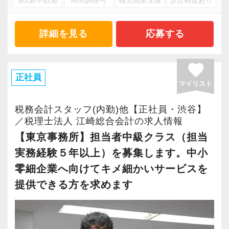
第2新卒歓迎
時間調整可
独立開業支援
歩合制度あり
グループ会社には行政書士、社会保険労務士、
にあります。
宅地建物取引士もおり、社外には弁護士、弁理
静かな住宅地に建ち、建築が好きな所長みずか
士、司法書士、など各士業のネットワークを構
詳細を見る
応募する
らがデザインをおこなった古代ローマ風のオフ
築し、クライアント先のどのような経営課題に
ィスです。（求人写真に入口を掲載していま
もワンストップで解決出来る体制を築いていま
favorite
す！）
す。
正社員
税務会計の基幹システムは弥生会計・達人。他
マイリスト
その他にも、遠隔地の顧問先でも経理・経営指
にマネーフォワード、MJSも活用しています。
導が出来る会計システム等、ITを駆使したサー
税務会計スタッフ(内勤)他【正社員・渋谷】
クラウドFRONTIER21にも対応しています。
ビスも展開しています。
／税理士法人 江崎総合会計の求人情報
また、近年は相続にも力を入れており、セミナ
【東京事務所】担当者中級クラス（担当
どんどんチャレンジできる環境で、ご自身のキ
ーや個別相談から相続税等の案件も増加してき
実務経験５年以上）を募集します。中小
ャリアを発揮しませんか？
ております。
零細企業へ向けてキメ細かいサービスを
ご応募、お待ちしています！
提供できる方を求めます
＜募集背景・求める人物像＞
事業拡大、新規顧客の獲得により新たなスタッ
フを募集しています。