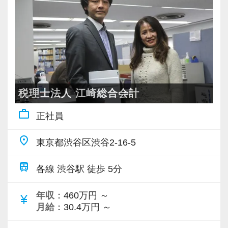
顧客も幅広く対応しているため、経験者はこれ
までの経験を生かしながらさらなるステップア
ップを目指すことができます。経験の浅い方で
も、実務を通しての学びが多い環境です。
近年は、外国法人や相続に関する案件も増え、
税理士法人 江崎総合会計
業績を伸ばしています。外国語が得意、外国語
を生かした業務に就きたい、または、相続税合
work_outline
正社員
格者や相続の案件に関わったことがある方など
place
東京都渋谷区渋谷2-16-5
は、その得意分野を最大限に活かせる環境で
す。
train
各線 渋谷駅 徒歩 5分
さらに、コミュニケーションを取ることが苦で
はなく、チャレンジする意欲がある方には、そ
年収
：460万円 ～
currency_yen
れぞれのスキルや希望などに応じて業務をお任
月給
：30.4万円 ～
せします。