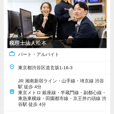
ジメント業務にも挑戦できます！これまでの経
験・知識を活かしながら、さらに上のステージ
でキャリアアップをしませんか？
【対象業種100種以上！節税・融資・税務調査に
強い税理士法人です】
税理士法人松本
創業以来17年連続増収増益、顧問先数2500以
work_outline
パート・アルバイト
上、全国6拠点で安定的に成長中です。
お客様に事務所までご来社いただく来所型サー
place
東京都渋谷区道玄坂1-16-3
ビスで、中小企業の経営を幅広くサポートして
います。
JR 湘南新宿ライン・山手線・埼京線 渋谷
駅 徒歩 4分
train
専門Webサイトを10サイト以上運営しており、
東京メトロ 銀座線・半蔵門線・副都心線・
東急東横線・田園都市線・京王井の頭線 渋
新規顧問契約のお客様が毎年400件以上増加！
谷駅 徒歩 4分
各オフィスに国税OB税理士が在籍しているの
で、税務調査にも精通しています。