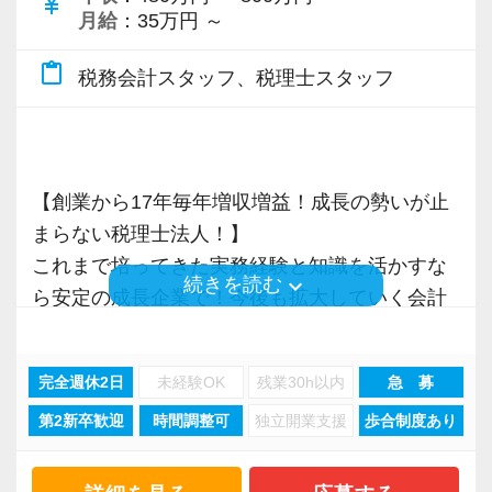
currency_yen
月給
：35万円 ～
content_paste
税務会計スタッフ、税理士スタッフ
【創業から17年毎年増収増益！成長の勢いが止
まらない税理士法人！】
これまで培ってきた実務経験と知識を活かすな
keyboard_arrow_down
続きを読む
ら安定の成長企業で！今後も拡大していく会計
事務所で幅広い業務にチャレンジしながら成長
を目指しましょう！
完全週休2日
未経験OK
残業30h以内
急 募
第2新卒歓迎
時間調整可
独立開業支援
歩合制度あり
現在当社では「渋谷」「新宿」「錦糸町」
「柏」「横浜」「大阪」の６拠点を展開してい
ます。