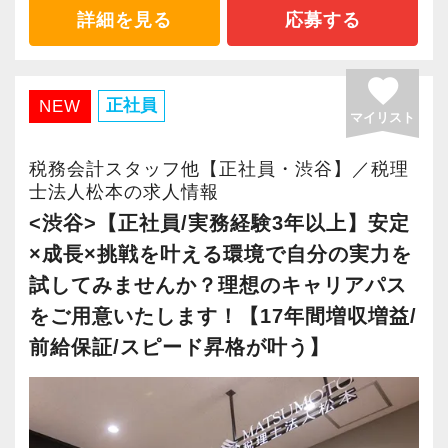
2021年6月に「渋谷オフィス」を新設し、その
おりますので、当社で将来の不安なく働いてみ
詳細を見る
応募する
後「新宿オフィス」「大阪オフィス」「錦糸町
ませんか？
オフィス」が拡張移転！
favorite
さらに2022年12月には「柏オフィス」を開設
【渋谷の事務所はこんなオフィスです】
正社員
NEW
マイリスト
し、2025年には大阪オフィスを増床するなど、
2021年6月にオープンしたオフィス。
事業拡大を続けています。
新宿オフィスの精鋭スタッフが立ち上げメンバ
税務会計スタッフ他【正社員・渋谷】／税理
安定性抜群の環境で自己成長を実現できます。
ーとして運営をスタートしました。
士法人松本の求人情報
都心部ということもあり、IT系など最先端の技
<渋谷>【正社員/実務経験3年以上】安定
社員の持つ「やる・やりたい」という気持ちを
術を取り扱うお客様が多いのが特徴です。
×成長×挑戦を叶える環境で自分の実力を
大事にしているため、資格を持っていなくて
試してみませんか？理想のキャリアパス
も、スピーディーなキャリアアップが可能で
20代が中心となっており、専門学校が近くにあ
をご用意いたします！【17年間増収増益/
す！
ることから資格取得に励むスタッフが多く活躍
前給保証/スピード昇格が叶う】
しています。
充実した実務重視のOJTで、安心して職務経験
と知識をゼロから身に付けられます！
若いメンバーが多く明るい雰囲気で、全員がや