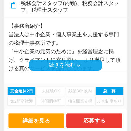
税務会計スタッフ(内勤)、税務会計スタッ
content_paste
フ、税理士スタッフ
＜社内環境＞
渋谷駅から徒歩6分の好立地。通勤に便利で、資
【事務所紹介】
格勉強中の方も学校等にも通い易いです。
当法人は中小企業・個人事業主を支援する専門
もちろん勉強中の方は積極的に応援し、業務内
の税理士事務所です。
容も考慮します。
『中小企業の元気のために』を経営理念に掲
経験豊富な税理士、科目合格者が多数在籍して
げ、クライアントに寄り添い、 より満足して頂
おり、実務、資格勉強とも分からないことは聞
keyboard_arrow_down
続きを読む
ける真のサービスを提供しています。
きやすい環境で、合格を応援します。
現在は大阪・名古屋・東京の3拠点に事務所があ
在宅勤務の環境も現在整備しているところで、
り、多くのクライアントを抱えるまでに成長し
週1日からの在宅勤務が可能(条件あり)、今後は
完全週休2日
未経験OK
残業30h以内
急 募
ました。
もっと在宅勤務ができる日数を増やし、プライ
第2新卒歓迎
時間調整可
独立開業支援
歩合制度あり
ベートとの両立、充実した生活を応援します。
【東京事務所活躍してくれる将来のリーダー候
補者を求めています！】
＜待遇等＞
詳細を見る
応募する
今回、クライアント増加とより一層のサービス
繁忙期には残業となることもありますが、その