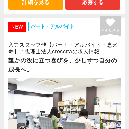
ます。
ませんか？
ィスを任せられる方の力を求めています。
詳細を見る
応募する
2021年6月に「渋谷オフィス」を新設し、その
後「新宿オフィス」「大阪オフィス」「錦糸町
【渋谷の事務所はこんなオフィスです】
税理士資格がなくてもOK！
favorite
オフィス」が拡張移転！
2021年6月にオープンしたオフィス。
やる気とコミュニケーション能力を重視しま
パート・アルバイト
NEW
マイリスト
さらに2022年12月には「柏オフィス」を開設
新宿オフィスの精鋭スタッフが立ち上げメンバ
す。
し、2025年には大阪オフィスを増床するなど、
ーとして運営をスタートしました。
税理士はサービス業です。誠実に仕事を行い、
入力スタッフ他【パート・アルバイト・恵比
事業拡大を続けています。
寿】／税理士法人crescitaの求人情報
都心部ということもあり、IT系など最先端の技
お客様に満足していただくことを大事にしてく
安定性抜群の環境で自己成長を実現できます。
術を取り扱うお客様が多いのが特徴です。
れる方を求めています。
誰かの役に立つ喜びを、少しずつ自分の
成長へ。
社員の持つ「やる・やりたい」という気持ちを
20代が中心となっており、専門学校が近くにあ
スキルと経験に合わせてキャリアを重ねつつ、
大事にしているため、資格を持っていなくて
ることから資格取得に励むスタッフが多く活躍
部下のマネジメントも少しずつお任せして自信
も、スピーディーなキャリアアップが可能で
しています。
を持っていけるよう私たちもバックアップしま
す！
す。
若いメンバーが多く明るい雰囲気で、全員がや
最初は自信が無くても意欲があれば大丈夫で
会計事務所経験者の方には幅広い業務に携わっ
る気に満ちあふれています。
す。
ていただき、早い段階から部下やチームのマネ
自主性がある方には活躍できる舞台はいくらで
一緒に事務所を盛り立てていただける方をお待