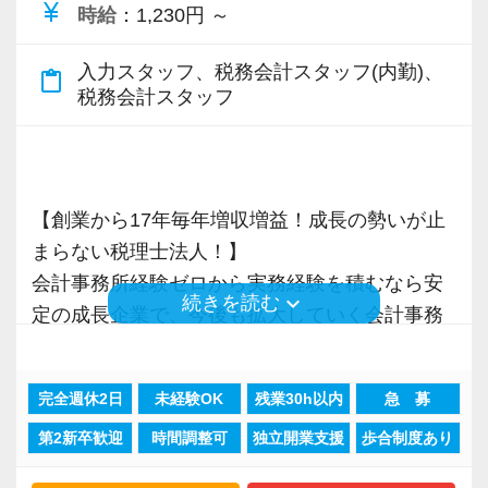
currency_yen
時給
：1,230円 ～
税理士という仕事は不況に強い仕事で、融資対
入力スタッフ、税務会計スタッフ(内勤)、
content_paste
応、給付金のサポート、補助金のサポートなど
税務会計スタッフ
お手伝いできる業務は数多く存在しています。
そのため、全拠点でスタッフの増員に力を入れ
ており、さらなるサービス品質の向上を目指し
【創業から17年毎年増収増益！成長の勢いが止
ています。
まらない税理士法人！】
会計事務所経験ゼロから実務経験を積むなら安
また、職場環境の改善に積極的に取り組む企業
keyboard_arrow_down
続きを読む
定の成長企業で、今後も拡大していく会計事務
に対して認証される「社労士診断認証制度」を
所でスタートしましょう！
取得しました。
「職場環境改善宣言企業」と「経営労務診断実
完全週休2日
未経験OK
残業30h以内
急 募
現在当社では「渋谷」「新宿」「錦糸町」
施企業」の認定を受け、今後も社員が働きやす
第2新卒歓迎
時間調整可
独立開業支援
歩合制度あり
「柏」「横浜」「大阪」の６拠点を展開してい
い環境づくりを積極的に推進していきます。
ます。
長く安心して働ける環境を用意してお待ちして