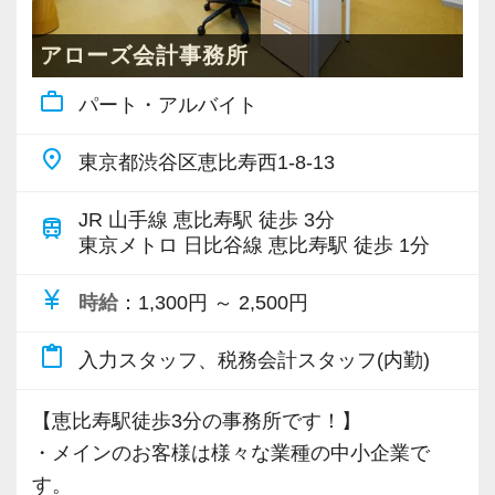
ん、企画力・提案力も日々磨きをかけていま
「挑戦」と「成長」を後押しする社風なので失
入。清潔感があり社会人としての身だしなみを
す。
アローズ会計事務所
敗を恐れずに目標に向かってチャレンジするこ
心がけて頂ければ大丈夫です。ネイルも自由で
あなたのスキルを当事務所で人生の武器に変え
とができます。
す。
work_outline
パート・アルバイト
ませんか？ルーティンにとどまらず、「考える
あなたらしさを活かしながら税務の力を身につ
仕事」で自分の市場価値を高めたい方、是非一
【現役スタッフの声】
place
けることができます。
東京都渋谷区恵比寿西1-8-13
緒にお仕事しましょう。
仕事も、人生も、どちらも大切に。効率的な業
前職は小規模な事務所で、なかなか担当を持つ
JR 山手線 恵比寿駅 徒歩 3分
【福利厚生】
train
務体制とチームワークで繁忙期以外は無理のな
東京メトロ 日比谷線 恵比寿駅 徒歩 1分
ことができませんでした。
◆当事務所と顧問契約頂いているクライアント
い働き方を実現しています。
代表が高齢で新しいお客様も増えず、自分の今
から商品を購入した場合は、クライアントへの
currency_yen
時給
：1,300円 ～ 2,500円
安定した環境で腰を据えて働きながら専門性も
後のキャリアを考えて転職を決意し、当社に入
売上貢献として事務所で半額を負担します。
しっかり高められます。長く安心して働ける職
社しました。
（在籍期間によって金額の上限あり）
content_paste
入力スタッフ、税務会計スタッフ(内勤)
場を探しておられる方、是非ご応募下さい。専
現在は、渋谷オフィスの責任者として一つの拠
◆スーツ手当として、事務所が補助するシステ
門性は積み上げるものではなく選びとるもので
点を任されています。
ムを用意しております。（在籍期間によって金
【恵比寿駅徒歩3分の事務所です！】
す。
額の上限あり）
・メインのお客様は様々な業種の中小企業で
積極的に手を挙げるアクティブな人には向いて
◆簿記検定や税理士講座の「授業料補助制度」
す。