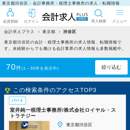
東京都渋谷区 - 会計事務所・税理士事務所の求人・転職情報
求人検索
会員登録
ログイン
会計求人プラス
東京都
渋谷区
東京都渋谷区の会計・税理士事務所の求人情報、転職情報で
ログイン
す。未経験からでも働ける会計業界の求人情報も多数掲載中。
70
件
(1～30件を表示中)
最近見た求人
正社員
(66)
パート・アルバイト
(4)
この検索条件のアクセスTOP3
emoji_events
マイリスト
パート
公認会計士
(13)
税理士
(39)
室井純一税理士事務所/株式会社ロイヤル・ス
お問い合わせ
トラテジー
税理士科目合格者(未登録)
(42)
place
東京都渋谷区