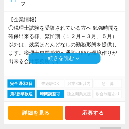
◆スーツ手当として、事務所が補助するシステ
フ
税務能力検定等の資格検定に合格するともらえ
門性は積み上げるものではなく選びとるもので
ムを用意しております。（在籍期間によって金
る「合格手当」、社員には入社3年（5万円）・5
現在は、税理士を目指して勉強にも励んでいま
す。
【企業情報】
額の上限あり）
年（10万円）を支給する「勤続手当」もありま
す。
①税理士試験を受験されている方へ 勉強時間を
◆簿記検定や税理士講座の「授業料補助制度」
す。
オフィスに税理士がいるので、わからないこと
【今回の募集について】
確保出来る様、繁忙期（１２月～３月、５月）
があります。
詳しくはこちら（リンク先：https://www.tokyo-
はすぐ聞けるのがいいですね。
会計事務所経験者を歓迎。
以外は、残業ほとんどなしの勤務形態を提供し
consulting.com/recruit/environment/benefits）
経験と知識をつけて、お客様から頼られる存
次世代を担う社員を募集します。
ます。税理士専門学校へ通学可能な環境作りが
【働く環境の魅力】
在、後輩の手本になるような存在になれるよう
組織化された効率性の高い事務所で共に働きま
keyboard_arrow_down
続きを読む
出来る会計事務所です
当事務所は自社ビルで、渋谷駅徒歩12分の場所
【成長のための5つのこだわりを大事にしていま
に頑張っています。
せんか？
②混雑時の通勤を敬遠される方へ フレックスを
にあります。
す】
ご利用下さい
静かな住宅地に建ち、建築が好きな所長みずか
仕事をする上では5つのこだわり「クイックレス
会社の良いところは“温かさ”があります。
常に向上心を有し、仕事に対して真摯であり、
完全週休2日
未経験OK
残業30h以内
急 募
③在宅勤務は、部長クラスのみで、一般社員は
らがデザインをおこなった古代ローマ風のオフ
ポンス・プラス思考・有言実行・他責禁止・気
お客様に対しても、仲間に対しても、アットホ
前向きに挑戦出来る社員を求めています。
第2新卒歓迎
時間調整可
独立開業支援
歩合制度あり
基本的に出勤し、業務を行っていただきます
ィスです。（求人写真に入口を掲載していま
配り」を掲げ、一人ひとりが実行しています。
ームで明るい会社です。
税理士等の専門職を目指す方は、勉強しながら
④F21クラウドを活用し、弥生会計・弥生給
す！）
より多くの「ありがとう」と笑顔をいただき続
チームで動いているので、わからないことや困
実務経験が積めます。
与・達人・MJSミロク情報サービスの会計ソフ
税務会計の基幹システムは弥生会計・達人。他
詳細を見る
応募する
けるために「情熱家であれ！」がモットーで
ったことの相談先にも迷わず、何でもすぐに聞
トを使っています
にマネーフォワード、MJSも活用しています。
す。
くことができて安心です。
これまでのご自身の経験や知識を最大限に活か
⑤当事務所は自社ビル 第二ビルも2027年4月完
クラウドFRONTIER21にも対応しています。