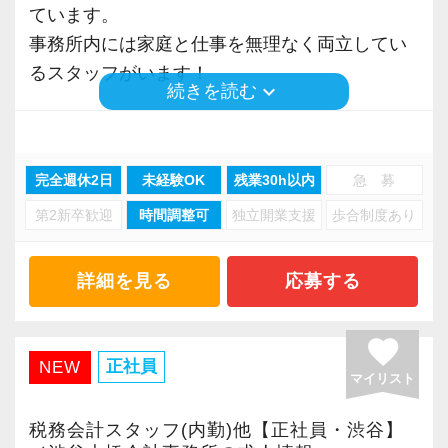
で、税務調査にも精通しています。
LINEWORKS、クラウドサインなどを活用して
ています。
今後もお客様に満足していただけるようにスキ
いるので効率よくストレスフリーに業務をこな
事務所内には家庭と仕事を無理なく両立してい
税理士という仕事は不況に強い仕事で、融資対
ルの向上を目指し、税務のプロとして高い信頼
せます。
るスタッフがいます！
keyboard_arrow_down
続きを読む
応、給付金のサポート、補助金のサポートなど
を獲得していきます。
ぜひ体験してください！
お手伝いできる業務は数多く存在しています。
お客様から信頼され、心の通ったサービスを提
◆ シフトは柔軟に調整します！
そのため、全拠点でスタッフの増員に力を入れ
供する真の「税務プロフェッショナル」として
【明確なキャリアパスで成長をバックアップし
お子さまの学校行事やご家庭の予定に合わせ
ており、さらなるサービス品質の向上を目指し
完全週休2日
未経験OK
残業30h以内
急 募
の道を私たちと一緒に歩んでみませんか？
ます】
て、勤務日・勤務時間はできる限り柔軟に対応
ています。
キャリアステップは等級制（1〜6等級）で、求
第2新卒歓迎
時間調整可
独立開業支援
歩合制度あり
します。
【目指すは“大家族のような会社”明るく楽しく一
められる業務レベルや役割を明確にしていま
また、職場環境の改善に積極的に取り組む企業
緒に働ける方を求めています】
す。目標設定がしやすく、成長を実感しながら
◆ 急なお休みにも理解があります！
詳細を見る
応募する
に対して認証される「社労士診断認証制度」を
「こんな明るい事務所ははじめて」と言われる
ステップアップが可能です。
お子さまの急な発熱や体調不良など、急なお休
取得しました。
ほど、仲が良くて明るいのが当社の特徴です。
昇級は年に2回の自己申請制で何度でもチャレン
みが必要になった場合も遠慮なくご相談くださ
favorite
「職場環境改善宣言企業」と「経営労務診断実
実践型インターンは成⻑性を重視していて、や
ジできます。
い。
正社員
NEW
マイリスト
施企業」の認定を受け、今後も社員が働きやす
りがいを持てることとステップアップできるこ
スタッフ同士で協力し合いながら仕事を進めて
い環境づくりを積極的に推進していきます。
とを第一に考えています。
【定期的な班替えや席替えで、より多くのこと
います。
税務会計スタッフ(内勤)他【正社員・渋谷】
長く安心して働ける環境を用意してお待ちして
将来会計事務所で活躍したい熱い想いのある
を学べる体制！】