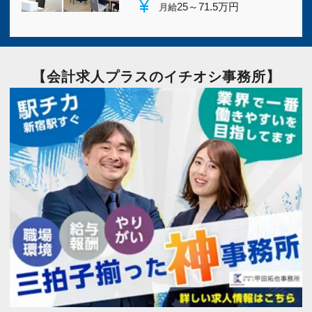
主婦・主夫歓迎
(10)
駅から５分以内
(7)
currency_yen
25～71.5万円
月給
ボーナスあり
(12)
勤務時間調整可
(12)
【会計求人プラスのイチオシ事務所】
月間残業30時間以内
(8)
急募
(8)
社会保険完備
(17)
新卒・第二新卒歓迎
(8)
独立開業支援
(5)
歩合制度あり
(5)
WEB面接OK
(7)
テレワーク推進
(4)
会計事務所・税理士事務所
(44)
税理士法人
(25)
一般企業(株式会社)
(1)
個人向け税務
(18)
飲食
(15)