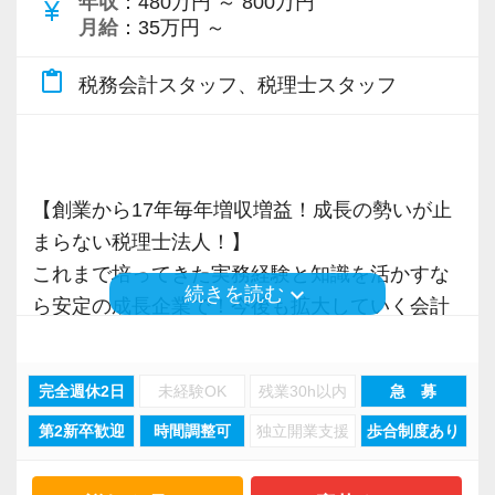
年収
：480万円 ～ 800万円
currency_yen
税理士という仕事は不況に強い仕事で、融資対
るからだと自負しています。
月給
：35万円 ～
応、給付金のサポート、補助金のサポートなど
content_paste
お手伝いできる業務は数多く存在しています。
今後もお客様に満足していただけるようにスキ
税務会計スタッフ、税理士スタッフ
そのため、全拠点でスタッフの増員に力を入れ
ルの向上を目指し、税務のプロとして高い信頼
ており、さらなるサービス品質の向上を目指し
を獲得していきます。
ています。
お客様から信頼され、心の通ったサービスを提
【創業から17年毎年増収増益！成長の勢いが止
供する真の「税務プロフェッショナル」として
まらない税理士法人！】
また、職場環境の改善に積極的に取り組む企業
の道を私たちと一緒に歩んでみませんか？
これまで培ってきた実務経験と知識を活かすな
に対して認証される「社労士診断認証制度」を
keyboard_arrow_down
続きを読む
ら安定の成長企業で！今後も拡大していく会計
取得しました。
【将来オフィスをお任せできる貴方の力を求め
事務所で幅広い業務にチャレンジしながら成長
「職場環境改善宣言企業」と「経営労務診断実
ています】
を目指しましょう！
施企業」の認定を受け、今後も社員が働きやす
積み重ねてこられた知識と経験を生かして、さ
完全週休2日
未経験OK
残業30h以内
急 募
い環境づくりを積極的に推進していきます。
らなる活躍の場を求めている貴方の力を発揮で
第2新卒歓迎
時間調整可
独立開業支援
歩合制度あり
現在当社では「渋谷」「新宿」「錦糸町」
長く安心して働ける環境を用意してお待ちして
きる職場です。
「柏」「横浜」「大阪」の６拠点を展開してい
おりますので、当社で将来の不安なく働いてみ
新たなマネージャー候補として、将来的にオフ