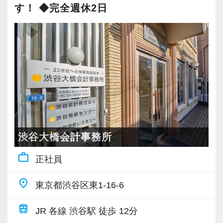
ィスを任せられる方の力を求めています。
度一人で仕事をすることができるようになりま
「挑戦」と「成長」を後押しする社風なので失
す！ ◆完全週休2日
【企業ポイント】
す。
敗を恐れずに目標に向かってチャレンジするこ
高品質、高価格の一流ブランド戦略も大きなポ
税理士資格がなくてもOK！
とができます。
イントのひとつです。
やる気とコミュニケーション能力を重視しま
これまでも多くのインターン生が実践型インタ
す。
ーン制度を使い、ステップアップを実現してき
【現役スタッフの声】
当事務所は、単なる記帳代行、申告書作成にと
税理士はサービス業です。誠実に仕事を行い、
た実績が当社にはあります！
どまらず、クライアントの未来を見据えたパー
お客様に満足していただくことを大事にしてく
実践型インターンを通して学校では絶対に学ぶ
前職は小規模な事務所で、なかなか担当を持つ
トナーであり続けるため、専門知識はもちろ
れる方を求めています。
ことができない知識と実務を徹底的に磨くこと
ことができませんでした。
ん、企画力・提案力も日々磨きをかけていま
ができます。
代表が高齢で新しいお客様も増えず、自分の今
す。
スキルと経験に合わせてキャリアを重ねつつ、
渋谷大橋会計事務所
後のキャリアを考えて転職を決意し、当社に入
あなたのスキルを当事務所で人生の武器に変え
部下のマネジメントも少しずつお任せして自信
インターン終了後は新卒採用の道も用意してい
社しました。
work_outline
正社員
ませんか？ルーティンにとどまらず、「考える
を持っていけるよう私たちもバックアップしま
ます。26卒のインターン生も入社予定です。
現在は、渋谷オフィスの責任者として一つの拠
仕事」で自分の市場価値を高めたい方、是非一
す。
点を任されています。
place
東京都渋谷区東1-16-6
緒にお仕事しましょう。
最初は自信が無くても意欲があれば大丈夫で
【各種社会保険完備、ユニークな手当制度あ
仕事も、人生も、どちらも大切に。効率的な業
す。
train
り】
積極的に手を挙げるアクティブな人には向いて
JR 各線 渋谷駅 徒歩 12分
務体制とチームワークで繁忙期以外は無理のな
一緒に事務所を盛り立てていただける方をお待