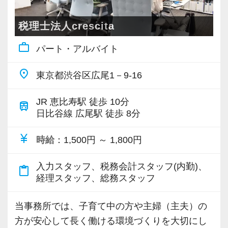
ジメント業務にも挑戦できます！これまでの経
もご用意するので、この業界で何か成し遂げた
ちしています！
験・知識を活かしながら、さらに上のステージ
い目標がある方は、ぜひ当社の門を叩いてくだ
税理士法人crescita
でキャリアアップをしませんか？
さい！
【こんな方を求めています】
work_outline
パート・アルバイト
・情熱を持って仕事ができ、途中で諦めない人
【対象業種100種以上！節税・融資・税務調査に
【ご紹介が多い安定企業でお客様から一番に信
・責任感を持って仕事に取り組める人
place
東京都渋谷区広尾1－9-16
強い税理士法人です】
頼される税務のプロを目指せます】
・積極性と向上心を持ち合わせている人
創業以来17年連続増収増益、顧問先数2500以
私達は「税務のプロフェッショナルとしてお客
・若手を引っ張っていくリーダーになれる人
JR 恵比寿駅 徒歩 10分
train
上、全国6拠点で安定的に成長中です。
日比谷線 広尾駅 徒歩 8分
様に寄り添う」ことが一つの使命です。
お客様に事務所までご来社いただく来所型サー
【ITシステム完備で効率よく業務をこなせま
currency_yen
時給
：1,500円 ～ 1,800円
ビスで、中小企業の経営を幅広くサポートして
お客様から「こうしたい」という理想をいただ
す】
います。
いたら、それを一緒になって実現するために大
IT化が非常に進んでいるのも当社の特徴。
入力スタッフ、税務会計スタッフ(内勤)、
content_paste
きく力を発揮できる存在でありたいと考えてい
代表が作業環境にも気を配っており、デュアル
経理スタッフ、総務スタッフ
専門Webサイトを10サイト以上運営しており、
ます。ご紹介案件が7割を超えているのも、そう
モニターを全席設置。
新規顧問契約のお客様が毎年400件以上増加！
いった私たちの姿勢がお客様から評価されてい
入力もAI-OCRを使用して、業務効率化とペーパ
当事務所では、子育て中の方や主婦（主夫）の
各オフィスに国税OB税理士が在籍しているの
るからだと自負しています。
ーレス化を進めています。kintoneや
方が安心して長く働ける環境づくりを大切にし