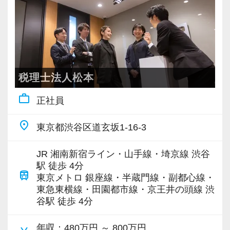
税理士法人松本
work_outline
正社員
place
東京都渋谷区道玄坂1-16-3
JR 湘南新宿ライン・山手線・埼京線 渋谷
駅 徒歩 4分
train
東京メトロ 銀座線・半蔵門線・副都心線・
東急東横線・田園都市線・京王井の頭線 渋
谷駅 徒歩 4分
年収
：480万円 ～ 800万円