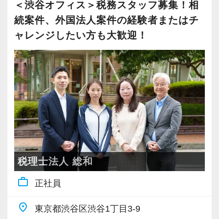
ご応募、お待ちしています！
を活かしたい方。
＜渋谷オフィス＞税務スタッフ募集！相
・一般的な会計事務所業務の経験を積みたい
続案件、外国法人案件の経験者またはチ
【社内の雰囲気】
“明るくて仲が良い”というのも当社の特徴。
方。
ャレンジしたい方も大歓迎！
当事務所は先輩スタッフがつきながら、1つ1つ
良くも悪くも“おせっかい”な人が多く、お客様の
・将来税理士として独立を考えている方。
の業務を丁寧に指導する体制があります。
ために、一緒に働く仲間のために、本気になれ
・真面目な性格の方。
入社2～3年後に法人税申告書の作成が出来る
る熱い人が多いです。
様、指導しています。
このような体制があることで安心して業務を進
昇格のスピードも早く、やりがいや成長してい
められ、指導をする側の教育にも繋がってくる
る実感が得られやすい職場です。
と考えています。
等級制度でキャリアアップの道筋が明確になっ
お互い協力しあいながら、共に成長を目指して
ているので、目標を立ててどんどん達成してい
いく環境が整っています。
きましょう！
税理士法人 総和
服装は2026年5月からビジネスカジュアルを導
「こういうことをやってみたい！」という強い
入。清潔感があり社会人としての身だしなみを
work_outline
思いがある人、大歓迎です！
正社員
心がけて頂ければ大丈夫です。ネイルも自由で
place
す。
東京都渋谷区渋谷1丁目3-9