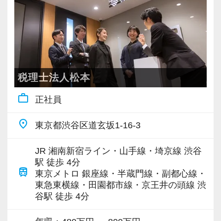
税務・会計の経験と知識を磨きながらステップ
る気に満ちあふれています。
アップを目指しませんか？
自主性がある方には活躍できる舞台はいくらで
もご用意するので、この業界で何か成し遂げた
【対象業種100種以上！節税・融資・税務調査に
い目標がある方は、ぜひ当社の門を叩いてくだ
強い税理士法人です】
さい！
創業以来17年連続増収増益、顧問先数2500以
税理士法人松本
上、全国6拠点で安定的に成長中です。
【ご紹介が多い安定企業でお客様から一番に信
work_outline
正社員
お客様に事務所までご来社いただく来所型サー
頼される税務のプロを目指せます】
ビスで、中小企業の経営を幅広くサポートして
私達は「税務のプロフェッショナルとしてお客
place
東京都渋谷区道玄坂1-16-3
います。
様に寄り添う」ことが一つの使命です。
JR 湘南新宿ライン・山手線・埼京線 渋谷
専門Webサイトを10サイト以上運営しており、
お客様から「こうしたい」という理想をいただ
駅 徒歩 4分
train
新規顧問契約のお客様が毎年400件以上増加！
いたら、それを一緒になって実現するために大
東京メトロ 銀座線・半蔵門線・副都心線・
東急東横線・田園都市線・京王井の頭線 渋
各オフィスに国税OB税理士が在籍しているの
きく力を発揮できる存在でありたいと考えてい
谷駅 徒歩 4分
で、税務調査にも精通しています。
ます。ご紹介案件が7割を超えているのも、そう
いった私たちの姿勢がお客様から評価されてい