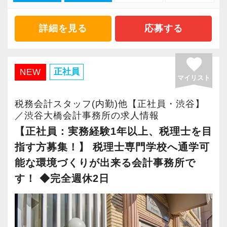
税理士等の専門職を目指す方は、勉強しながら
LINEWORKS、クラウドサインなどを活用して
④F21クラウドを活用し、弥生会計・弥生給
実務経験が積めます。
いるので効率よくストレスフリーに業務をこな
【求職者へのメッセージ】
“明るくて仲が良い”というのも当社の特徴。
与・達人・MJSミロク情報サービスの会計ソフ
詳細を見る
応募する
せます。
当社の実践型インターンでは、普段の学生生活
良くも悪くも“おせっかい”な人が多く、お客様の
トを使っています
これまでのご自身の経験や知識を最大限に活か
ぜひ体験してください！
では扱うことのない専門性が高い業務をお任せ
ために、一緒に働く仲間のために、本気になれ
⑤当事務所は自社ビル 第二ビルも2027年4月完
favorite
し、更にキャリアを積んでください。
します。
る熱い人が多いです。
成 新しいビルで気持ちよく一緒に働きませんか
正社員
NEW
実務経験・キャリアについて詳しくお伺いし担
マイリスト
【明確なキャリアパスで成長をバックアップし
そのため、勢いだけではどうにもならない課題
⑥創業31年の成長性と安定感が、従業員の雇用
当していただく法人規模を決めていく所存で
ます】
や問題点もでてきますが、一つずつ確実に乗り
昇格のスピードも早く、やりがいや成長してい
をお守り致します
税務会計スタッフ(内勤)他【正社員・渋谷】
す。
キャリアステップは等級制（1〜6等級）で、求
越えていきましょう！
る実感が得られやすい職場です。
⑦組織化され、各業務はマニュアル化されてい
／渋谷大橋会計事務所の求人情報
められる業務レベルや役割を明確にしていま
常に自ら学ぶ姿勢で臨んでください。着実に実
等級制度でキャリアアップの道筋が明確になっ
るので安心してお仕事していただけます
【正社員：実務経験1年以上、税理士を目
【社内の雰囲気】
す。目標設定がしやすく、成長を実感しながら
績を作りながら課題や問題の分析スキルを身に
ているので、目標を立ててどんどん達成してい
⑧個人の生活スタイルを重視した働き方が出来
指す方募集！】 税理士専門学校へ通学可
当事務所は先輩スタッフがつきながら、1つ1つ
ステップアップが可能です。
付ける経験を積むことが自信に繋がります。
きましょう！
る事務所です
能な環境づくりが出来る会計事務所で
の業務を丁寧に指導する体制があります。
昇級は年に2回の自己申請制で何度でもチャレン
多くのインターン生を育成した実績があります
「こういうことをやってみたい！」という強い
す！ ◆完全週休2日
入社2～3年後に法人税申告書の作成が出来る
ジできます。
ので、安心して仲間と一緒に働く楽しさと自分
思いがある人、大歓迎です！
【企業ポイント】
様、指導しています。
の成⻑を日々実感して頂けると思います。
高品質、高価格の一流ブランド戦略も大きなポ
このような体制があることで安心して業務を進
【定期的な班替えや席替えで、より多くのこと
自分が「将来こうなりたい」「こんな風に成⻑
イントのひとつです。
められ、指導をする側の教育にも繋がってくる