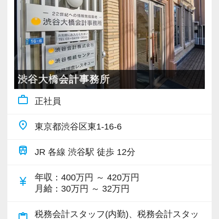
を学べる体制！】
したい」「こういうサービスを提供したい」と
と考えています。
当社ではフリーアドレスと固定席を併用しなが
いう夢を語れる若いパワーのある方を求めてい
当事務所は、単なる記帳代行、申告書作成にと
お互い協力しあいながら、共に成長を目指して
ら業務を行っています。
ます。
どまらず、クライアントの未来を見据えたパー
いく環境が整っています。
そのなかで定期的な席替えやチームの班替えを
新しい扉を開けるのはとても勇気がいることで
トナーであり続けるため、専門知識はもちろ
服装は2026年5月からビジネスカジュアルを導
実施。得意分野や経験の異なる様々な人と一緒
すが、輝ける未来のために一歩を踏み出して一
ん、企画力・提案力も日々磨きをかけていま
入。清潔感があり社会人としての身だしなみを
に仕事を行うことで、より柔軟かつ多彩なノウ
緒に頑張っていきませんか？
す。
渋谷大橋会計事務所
心がけて頂ければ大丈夫です。ネイルも自由で
ハウや知識を身に付けられる体制を整えていま
あなたのスキルを当事務所で人生の武器に変え
す。
work_outline
す。
正社員
【現役スタッフの声】
ませんか？ルーティンにとどまらず、「考える
あなたらしさを活かしながら税務の力を身につ
また関西・関東とそれぞれの拠点での交流もあ
仕事」で自分の市場価値を高めたい方、是非一
place
けることができます。
東京都渋谷区東1-16-6
り、オンライン・オフラインを問わず気軽に話
インターンから新卒で入社しました。
緒にお仕事しましょう。
し合える社風です。
インターン時代は「ここまでやるの！？」とい
仕事も、人生も、どちらも大切に。効率的な業
train
JR 各線 渋谷駅 徒歩 12分
【福利厚生】
うくらい実践に近い形の業務を任されて大変な1
務体制とチームワークで繁忙期以外は無理のな
◆当事務所と顧問契約頂いているクライアント
【各種社会保険完備、ユニークな手当制度あ
年でしたが、だからこそ実力がつき達成感を得
い働き方を実現しています。
年収
：400万円 ～ 420万円
currency_yen
から商品を購入した場合は、クライアントへの
り】
ることができました。
月給
：30万円 ～ 32万円
安定した環境で腰を据えて働きながら専門性も
売上貢献として事務所で半額を負担します。
社会保険等の一般的な福利厚生の他に、各種手
まだ入社１年目ですが、すでに法人20件・個人8
しっかり高められます。長く安心して働ける職
（在籍期間によって金額の上限あり）
当も充実。
税務会計スタッフ(内勤)、税務会計スタッ
件を担当させてもらっています。
content_paste
場を探しておられる方、是非ご応募下さい。専