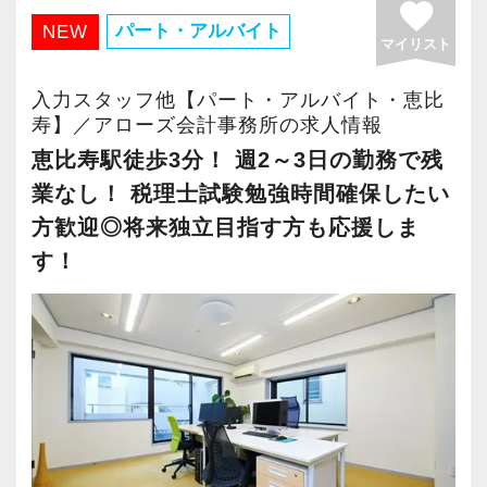
favorite
し、更にキャリアを積んでください。
成 新しいビルで気持ちよく一緒に働きませんか
パート・アルバイト
NEW
【求職者へのメッセージ】
数字が好きで人と関わるのが好きな人でした
実務経験・キャリアについて詳しくお伺いし担
マイリスト
⑥創業31年の成長性と安定感が、従業員の雇用
どんどんチャレンジできる環境で、ご自身のキ
当社では、「こうなりたい」という将来のキャ
ら、この仕事に向いていると思います。
当していただく法人規模を決めていく所存で
をお守り致します
ャリアを発揮しませんか？
リアプランが明確な方が成長しています。
入力スタッフ他【パート・アルバイト・恵比
お客様からの「ありがとう」が、最大のやりが
す。
⑦組織化され、各業務はマニュアル化されてい
ご応募、お待ちしています！
寿】／アローズ会計事務所の求人情報
そのため、採用面接では「1年後、3年後、5年後
いになります！
るので安心してお仕事していただけます
恵比寿駅徒歩3分！ 週2～3日の勤務で残
にどうなりたいか？」を必ずお聞きします。
【社内の雰囲気】
⑧個人の生活スタイルを重視した働き方が出来
業なし！ 税理士試験勉強時間確保したい
たとえば希望年収があれば、その目標に向けて
はじめての仕事には不安もあるかもしれません
当事務所は先輩スタッフがつきながら、1つ1つ
る事務所です
方歓迎◎将来独立目指す方も応援しま
どう仕事をすればいいのか具体的にお伝えしま
が、当社は同じ目標をもったインターンの数も
の業務を丁寧に指導する体制があります。
すので気軽に相談してください。
す！
多く心強いですよ。やる気のある方、ご応募お
入社2～3年後に法人税申告書の作成が出来る
【企業ポイント】
待ちしています！
様、指導しています。
高品質、高価格の一流ブランド戦略も大きなポ
当社は積極的な人に惜しみなくチャンスを与え
このような体制があることで安心して業務を進
イントのひとつです。
るというスタイルで、経験年数を積めば自動的
められ、指導をする側の教育にも繋がってくる
にキャリアアップするという仕組みになっては
と考えています。
当事務所は、単なる記帳代行、申告書作成にと
いません。
お互い協力しあいながら、共に成長を目指して
どまらず、クライアントの未来を見据えたパー
ですから、ステップアップしたい人は、遠慮な
いく環境が整っています。
トナーであり続けるため、専門知識はもちろ
く自分から手を挙げてください。
服装は2026年5月からビジネスカジュアルを導