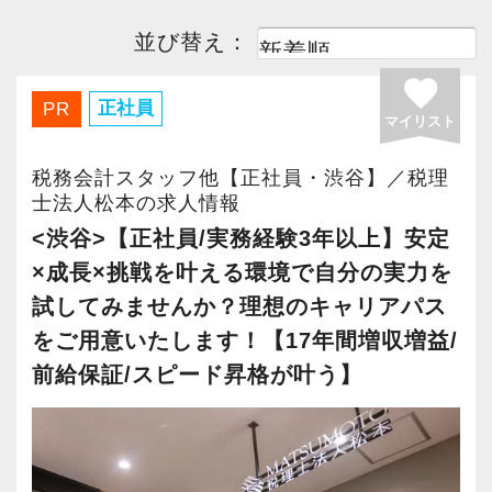
並び替え：
小売
(15)
ＥＣ(ネットショップ)
(10)
favorite
正社員
PR
ＩＴサービス
(13)
仮想通貨
(8)
マイリスト
美容・サロン
(14)
医療
(12)
税務会計スタッフ他【正社員・渋谷】／税理
士法人松本の求人情報
不動産
(14)
建設業
(15)
<渋谷>【正社員/実務経験3年以上】安定
×成長×挑戦を叶える環境で自分の実力を
金融
(7)
保険
(10)
試してみませんか？理想のキャリアパス
をご用意いたします！【17年間増収増益/
運輸・倉庫
(10)
貿易
(12)
前給保証/スピード昇格が叶う】
製造業
(15)
その他サービス業
(18)
その他
(11)