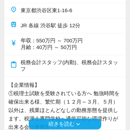
る気に満ちあふれています。
社員と同じように実務経験を積みながら税法や
税務能力検定等の資格検定に合格するともらえ
ありません。
place
東京都渋谷区東1-16-6
自主性がある方には活躍できる舞台はいくらで
会計の知識を得られるようフォロー体制はバッ
る「合格手当」、社員には入社3年（5万円）・5
大切なのは、「少しずつでも成長したい」とい
もご用意するので、この業界で何か成し遂げた
チリです。
年（10万円）を支給する「勤続手当」もありま
う気持ちです。
train
JR 各線 渋谷駅 徒歩 12分
い目標がある方は、ぜひ当社の門を叩いてくだ
す。
その想いがあれば、できることは着実に増え、
さい！
【先輩スタッフのサポートを受けながら段階を
詳しくはこちら（リンク先：https://www.tokyo-
自信にもつながっていきます。
年収
：550万円 ～ 700万円
currency_yen
踏んでステップアップできます♪】
consulting.com/recruit/environment/benefits）
月給
：40万円 ～ 50万円
【ご紹介が多い安定企業でお客様から一番に信
入社してからのステップアッププランを準備し
◆ アットホームで相談しやすい職場です！
頼される税務のプロを目指せます】
ています。あなたの成長にあわせてステップア
【成長のための5つのこだわりを大事にしていま
税務会計スタッフ(内勤)、税務会計スタッ
content_paste
困ったときは自然と声を掛け合い、お互いにフ
フ
私達は「税務のプロフェッショナルとしてお客
ップしていきましょう。
す】
ォローし合う風土があります。
様に寄り添う」ことが一つの使命です。
仕事をする上では5つのこだわり「クイックレス
一人で抱え込まず、安心して働ける環境です。
【企業情報】
▽ステップ1(入社〜約1ヶ月)
ポンス・プラス思考・有言実行・他責禁止・気
①税理士試験を受験されている方へ 勉強時間を
お客様から「こうしたい」という理想をいただ
先輩が担当しているお客様の月次試算表を作成
配り」を掲げ、一人ひとりが実行しています。
私たちは、「家庭を大切にしながら、自分らし
確保出来る様、繁忙期（１２月～３月、５月）
いたら、それを一緒になって実現するために大
しながら少しずつレベルアップしていきましょ
より多くの「ありがとう」と笑顔をいただき続
く働きたい」という方を応援しています。
以外は、残業ほとんどなしの勤務形態を提供し
きく力を発揮できる存在でありたいと考えてい
う。実際の数字に触れながら業務に取り組んで
けるために「情熱家であれ！」がモットーで
あなたのペースで少しずつ成長し、長く活躍し
ます。税理士専門学校へ通学可能な環境作りが
ます。ご紹介案件が7割を超えているのも、そう
頂くことで、より理解と知識が深まります！
す。
ていただけることを楽しみにしています。
keyboard_arrow_down
続きを読む
出来る会計事務所です
いった私たちの姿勢がお客様から評価されてい