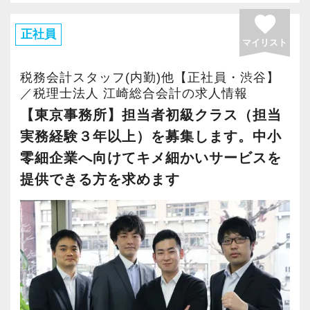
向上を目指し、「東京事務所」で社員の増員を
後の休みを取得しやすいように調整できます。
favorite
行っています。
正社員
また、資格試験に向け勉強中の方を応援してお
マイリスト
東京事務所は渋谷駅から徒歩5分の好立地にあ
り、試験日を含め約10日以上の休暇を取得した
り、15名の社員が在席しています。
実績もあります。
税務会計スタッフ(内勤)他【正社員・渋谷】
／税理士法人 江崎総合会計の求人情報
担当者中級クラスのポジションとして求めてい
【東京事務所】担当者初級クラス（担当
■採用ページ
るのは、安心して直接顧客担当を任せることの
実務経験３年以上）を募集します。中小
https://www.m-partners.jp/recruit/
できる、知識・経験・対応力のある方。
零細企業へ向けてキメ細かいサービスを
チームリーダやマネジメント経験がある方、こ
提供できる方を求めます
れからそういう経験も身につけたいと想う方
は、歓迎します。
実務経験は5年以上を目安としていますが、それ
に満たない場合でもこれまでの能力・経験に応
じて選考を進めさせて頂きます。
中小企業・個人事業主を対象に一通りの年間業