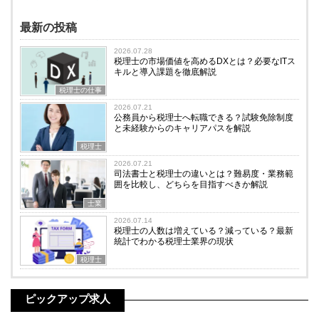
最新の投稿
2026.07.28
税理士の市場価値を高めるDXとは？必要なITス
キルと導入課題を徹底解説
税理士の仕事
2026.07.21
公務員から税理士へ転職できる？試験免除制度
と未経験からのキャリアパスを解説
税理士
2026.07.21
司法書士と税理士の違いとは？難易度・業務範
囲を比較し、どちらを目指すべきか解説
士業
2026.07.14
税理士の人数は増えている？減っている？最新
統計でわかる税理士業界の現状
税理士
ピックアップ求人