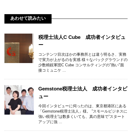
あわせて読みたい
税理士法人C Cube 成功者インタビュ
ー
コンテンツ目次ほかの事務所とは違う明るさ、実務
で実力が上がるのを実感 様々なバックグラウンドの
少数精鋭軍団C Cube コンサルティングの"熱い"面
接コミュニケ ...
Gemstone税理士法人 成功者インタビ
ュー
今回インタビューに伺ったのは、東京都港区にある
「Gemstone税理士法人」様。 ”スモールビジネスに
強い税理士”は数多くいても、真の意味で”スタート
アップに強 ...