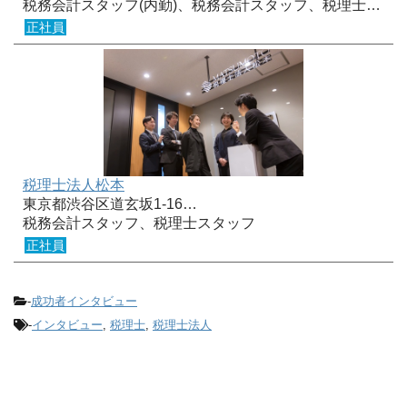
税務会計スタッフ(内勤)、税務会計スタッフ、税理士…
正社員
税理士法人松本
東京都渋谷区道玄坂1-16…
税務会計スタッフ、税理士スタッフ
正社員
-
成功者インタビュー
-
インタビュー
,
税理士
,
税理士法人