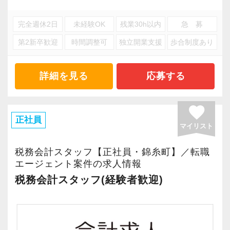
各種許認可・実務サポート
【求める人材像】
す。
・新規顧問先対応・建設業許可申請・不動産売
完全週休2日
未経験OK
残業30h以内
急 募
・経営のプロフェッショナルを目指したい人
買仲介・M&A支援
・継続して努力のできる体力のある人
第2新卒歓迎
時間調整可
独立開業支援
歩合制度あり
金融・保険・資産形成
・明るく素直な人
・生損保コンサルティング・金融商品仲介・資
産運用の相談対応
詳細を見る
応募する
1984年に創業以来、現在では1,200件以上の日
テクノロジー・DX分野
本全国のお客様から沢山のご相談を頂き、拡大
・顧問先へのDX導入支援・業務効率化ツールの
favorite
を続けています。
正社員
提案・クラウド導入支援
マイリスト
安定した経営基盤のもと、成長できる環境が整
っています。
こうした幅広い業務を、それぞれの得意分野を
税務会計スタッフ【正社員・錦糸町】／転職
是非、一緒に働きませんか！
エージェント案件の求人情報
持つ職員たちが連携しながら対応しています。
ご応募お待ちしております。
税務会計スタッフ(経験者歓迎)
自分の「得意」や「関心」が、いつか誰かの支
えになる。そんな実感を持てる職場です。
▽採用サイト
職場環境やスタッフのインタビューなど、掲載
■キャリアプランの一例 〜「監査担当＋得意分