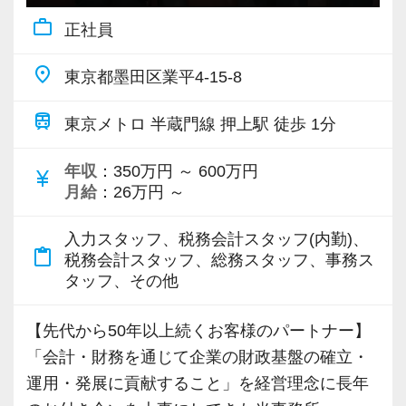
験を積みながら会計人として成長できる環境で
work_outline
正社員
す。
place
東京都墨田区業平4-15-8
＜働く環境＞
各種手当や退職金制度など福利厚生も整えてお
train
東京メトロ 半蔵門線 押上駅 徒歩 1分
り、安心して長く働ける環境づくりに力を入れ
ています。
年収
：350万円 ～ 600万円
currency_yen
月給
：26万円 ～
勤続年数の長いスタッフが多く、落ち着いた雰
囲気の中で仕事に取り組めることも魅力の一つ
入力スタッフ、税務会計スタッフ(内勤)、
です。
content_paste
税務会計スタッフ、総務スタッフ、事務ス
困ったことがあれば相談しやすい環境が整って
タッフ、その他
いるため、未経験の方も安心してスタートでき
ます。
【先代から50年以上続くお客様のパートナー】
「会計・財務を通じて企業の財政基盤の確立・
＜こんな方を歓迎します＞
運用・発展に貢献すること」を経営理念に長年
日商簿記3級をお持ちであれば、実務未経験の方