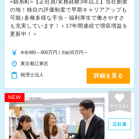
<錦糸町>【正社員/実務経験3年以上】当社創業
の地！独自の評価制度で早期キャリアアップも
可能♪多種多様な手当・福利厚生で働きやすさ
も充実しています！＜17年間連続で増収増益を
更新中！＞
currency_yen
480～800万円 /
35万円～
年収
月給
place
東京都江東区
content_paste
税理士法人
詳細を見る
favorite
NEW
マイリスト
正社員