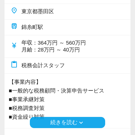
「税理士補助」、そんな言葉は私たちに存在し
まりません。
place
東京都墨田区
ません。全員が年齢、性別、学歴に関係なく活
経営者のあらゆる課題に寄り添う“経営のパート
躍できる職場となっており、多くの若手職員が
ナー”として、幅広い領域で専門性を発揮してい
train
錦糸町駅
活躍しています。
ます。
勿論、資格試験への挑戦は大歓迎で、CFP資格
たとえば、以下のような相談・支援を日常的に
年収
：364万円 ～ 560万円
currency_yen
を推奨しています。CFP資格は税務、社労、保
行っています：
月給
：28万円 ～ 40万円
険、不動産、相続事業承継、金融資産運用の6分
経営支援・税務相談
content_paste
野から構成されており、実務に役に立つ（お客
税務会計スタッフ
・会社設立相談・融資相談・事業計画の策定支
様の役に立てる）資格です。
援
また、資格の有無で給与が決定されるわけでは
【事業内容】
・決算書作成、MAS監査、MAP（経営計画サポ
ないため、頑張り次第で給与に差がついていき
■一般的な税務顧問・決算申告サービス
ート）
ます。一つの指標として、「担当者の売上」が
■事業承継対策
人・組織に関するサポート
ありますが、売上の金額に応じてインセンティ
■税務調査対策
・労務相談・部下のマネジメント・事業承継・
ブがあり、決算賞与として支給されます。年収
■資金繰り対策
組織再編
keyboard_arrow_down
続きを読む
1,000万円超の職員も複数在籍しております。
・民事信託・相続税・贈与税・譲渡所得の対応
※応募には会計求人プラスにご登録が必要で