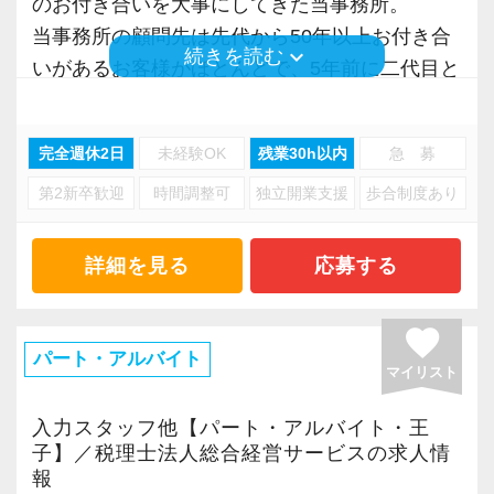
のお付き合いを大事にしてきた当事務所。
も歓迎します。
当事務所の顧問先は先代から50年以上お付き合
keyboard_arrow_down
続きを読む
いがあるお客様がほとんどで、5年前に二代目と
・会計業界でキャリアを築きたい
して引き継いだ後も、その関係を大切に守り続
・幅広い税務知識を身につけたい
けています。
完全週休2日
未経験OK
残業30h以内
急 募
・地域に根差した事務所で腰を据えて働きたい
法人・個人事業主合わせて120社ほどをサポート
第2新卒歓迎
時間調整可
独立開業支援
歩合制度あり
しており、顧問先からのご紹介で着実な実績を
という方をお待ちしています。
積み重ねている会計事務所です。
詳細を見る
応募する
経験者の方はもちろん、これから会計業界へチ
＜世代を超えた信頼関係を築いています＞
ャレンジしたい方も、ぜひご応募ください。
お客様との関係が長く続いているのは、裏表な
favorite
く情報を共有し合う姿勢を大切にしてきたから
パート・アルバイト
マイリスト
だと考えています。
紹介でのご依頼も多く、日々の対応の積み重ね
入力スタッフ他【パート・アルバイト・王
が評価いただけているからこそ。
子】／税理士法人総合経営サービスの求人情
報
数字を合わせるだけでなく、経営改善や黒字化