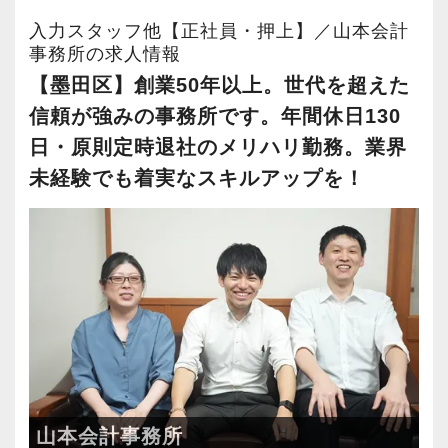
す。
入力スタッフ他【正社員・押上】／山本会計
事務所の求人情報
一人ひとりの価値観やライフステージを尊重
【墨田区】創業50年以上。世代を超えた
し、会計人として成長したい方はもちろん、家
信頼が強みの事務所です。年間休日130
庭や子育てと両立しながら働きたい方も歓迎し
日・原則定時退社のメリハリ勤務。業界
ています。
未経験でも着実なスキルアップを！
＜仕事内容＞
まずは入力業務や仕訳業務を中心に、確定申
告・年末調整・申告書作成補助・決算業務など
からスタートしていただきます。
経験やスキルに応じて税務相談にも携わること
ができ、着実に業務の幅を広げていけます。
また、法人税だけでなく相続税など幅広い税目
にチャレンジできる機会があり、さまざまな経
山本会計事務所