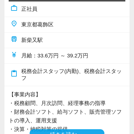
学んだ知識を確かなものにするために、定期的
work_outline
正社員
に理解度確認のテストも行います。
また、入社時には基礎から学べる研修があり、
place
東京都葛飾区
配属後は先輩社員や上司がマンツーマンでサポ
ート。
train
新柴又駅
さらに、顧問先に対しては複数人で担当する体
currency_yen
制をとっており、前任者や他のメンバーとも連
月給
：33.6万円 ～ 39.2万円
携して対応できる環境があります。
税務会計スタッフ(内勤)、税務会計スタッ
その結果、入社から6か月後には、自信をもって
content_paste
フ
顧問先を訪問できるレベルに到達している人が
多くいます。
【事業内容】
しっかりと学び、着実に経験を積みながら、あ
・税務顧問、月次訪問、経理事務の指導
なたも気がつけば「経営のプロフェッショナ
・財務会計ソフト、給与ソフト、販売管理ソフ
ル」になっているはずです。
トの導入、運用支援
・決算・納税対策の提供
【税理士資格がなくても活躍できる／評価も給