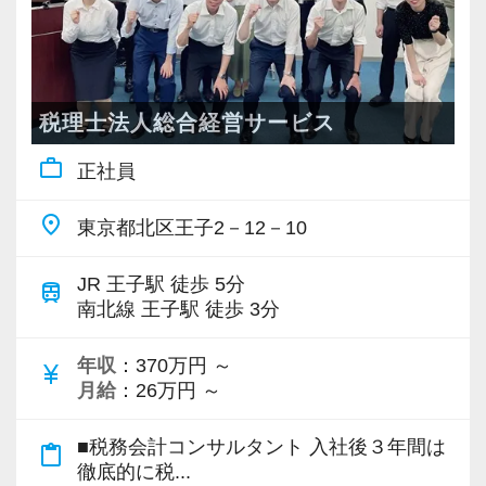
す。
■業務範囲例
【求める人材像】
・会社設立相談・労務相談・融資相談・新規顧
・経営のプロフェッショナルを目指したい人
問先対応・部下のマネジメント・事業承継対
税理士法人総合経営サービス
・継続して努力のできる体力のある人
応・贈与、譲渡所得対応・相続税申告書作成・
work_outline
・明るく素直な人
正社員
組織再編対応・顧問先DX支援・事業計画策定支
援・MAP、MAS監査・民事信託・身元保証事
place
東京都北区王子2－12－10
1984年に創業以来、現在では1,200件以上の日
業・建設業許可申請・不動産仲介、売買・
本全国のお客様から沢山のご相談を頂き、拡大
M&A・生損保コンサルティング・医業経営コン
JR 王子駅 徒歩 5分
train
を続けています。
サルティング・金融商品仲介・資産運用等々。
南北線 王子駅 徒歩 3分
安定した経営基盤のもと、成長できる環境が整
っています。
年収
：370万円 ～
■キャリアプラン例
currency_yen
是非、一緒に働きませんか！
月給
：26万円 ～
「監査担当者＋得意分野」で活躍している職員
ご応募お待ちしております。
が多数在籍しております。
■税務会計コンサルタント 入社後３年間は
content_paste
13年目職員
徹底的に税...
▽採用サイト