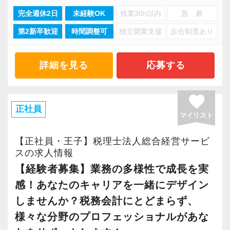
記帳代行や申告書作成・簡単なメール対応な
完全週休2日
未経験OK
残業30h以内
急 募
残業もありません！
ど、内務業務に少しずつトライ。
第2新卒歓迎
時間調整可
独立開業支援
歩合制度あり
1日6時間、週4日からの勤務が可能です。
基礎から専門知識を深めていきましょう。
学校行事・子供の体調不良など、家庭の事情を
優先できる環境があります。
詳細を見る
応募する
▼STEP3 先輩が適宜フォロー
先輩からフィードバックを受けながらステップ
お仕事を探される中で、パートの皆さんが一番
favorite
アップ。
心配する事。
正社員
ベテランスタッフによるフォロー体制を整えて
マイリスト
それは仕事と家庭との両立だと思います。
いるので、困りごとはいつでも相談可能。
【正社員・王子】税理士法人総合経営サービ
貴方の成長をしっかりカバーします！
当社ではパート比率が40%と、多くのパートさ
スの求人情報
んが働いています。
【経験者募集】業務の多様性で成長を実
＜事務所内のメンバー構成＞
子育て中の方や、子育てが少し落ち着かれた方
感！あなたのキャリアを一緒にデザイン
現在の配属先は7名体制(男性5名・女性2名、20
がほとんどです。
しませんか？税務会計にとどまらず、
代〜70代)で、実際に未経験で入社したスタッフ
様々な分野のプロフェッショナルがあな
も在籍しています。
[正社員転換制度あります]