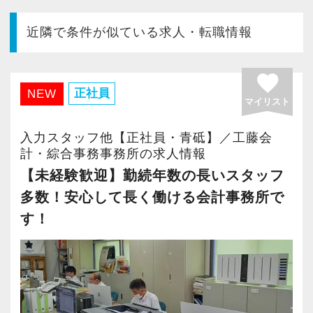
今すぐ会員登録
近隣で条件が似ている求人・転職情報
PC版サイトを見る
favorite
正社員
NEW
マイリスト
採用ご担当者様
入力スタッフ他【正社員・青砥】／工藤会
計・綜合事務事務所の求人情報
【未経験歓迎】勤続年数の長いスタッフ
多数！安心して長く働ける会計事務所で
す！