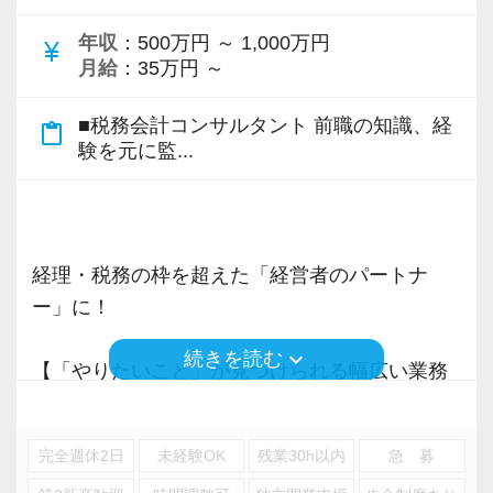
☆ 業界未経験から税務会計業界にチャレンジし
年収
：500万円 ～ 1,000万円
currency_yen
たい
月給
：35万円 ～
☆ 専門知識を磨いてスキルアップをしたい
☆ お客様と長く向き合う仕事にやりがいを感じ
■税務会計コンサルタント 前職の知識、経
content_paste
験を元に監...
られる方
☆ 経理から一歩進んだ知識・専門性を身につけ
てみたい
経理・税務の枠を超えた「経営者のパートナ
【少人数だからこその魅力が詰まった職場で
ー」に！
す】
人数が少ないからこそ、一人ひとりの顔が見え
keyboard_arrow_down
続きを読む
【「やりたいこと」が見つけられる幅広い業務
る距離感で仕事ができると考えています。
／多彩なキャリアプランが存在します】
経験が十分でなくてもかまいません。
３年前と比べて、成長できた！このように実感
お客様と誠実に向き合う姿勢さえあれば、着実
完全週休2日
未経験OK
残業30h以内
急 募
できたことはありますか？自分に得意分野がな
にステップアップできる環境をご用意していま