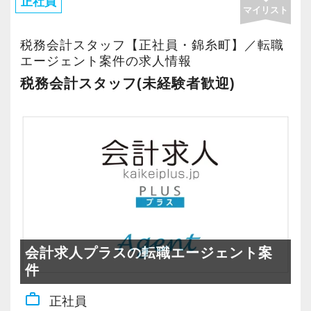
税務会計は経営と深く結びついています。
正社員
マイリスト
時からの勉強会では、消費税の実務知識の習
だからこそ、まずは3年間、税務会計の現場で徹
得、決算書の作成方法習得等々、プロフェッシ
底的に経験を積みます。
税務会計スタッフ【正社員・錦糸町】／転職
ョナルになるための講習を実施しており、知識
顧問先の課題に触れ、共に考え、向き合うなか
エージェント案件の求人情報
を定着されるために考査も実施しています。勿
で、自分の「やりたいこと」や「得意なこと」
税務会計スタッフ(未経験者歓迎)
論、入社時研修や担当の上司がついて随時サポ
が自然と見えてくるはずです。
ートしていく体制も整っていますので、未経験
そしてその「やりたいこと」に全力で取り組ん
の方でも安心して仕事に取り組んで頂けます。
だ結果、
結果的に、6ヶ月後には顧問先に訪問できるレベ
顧問先から感謝の言葉をもらえる――それが私
ルになっています。また、顧問先一社に対し、
たちの何よりのやりがいです。
複数人対応制度を取っているため、上司以外に
私たちと一緒に、あなたの「やりたいこと」、
も顧問先の前担当者がサポートする仕組みもあ
見つけてみませんか？
ります。
会計求人プラスの転職エージェント案
■業務範囲のご紹介 〜税務にとどまらない、幅
件
【税理士資格がなくても活躍できる／給与も資
広いフィールド〜
格は関係なし】
work_outline
正社員
私たちの業務は、いわゆる「税務会計」にとど