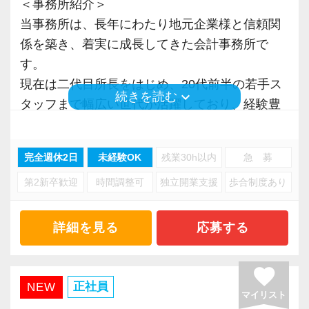
＜事務所紹介＞
当事務所は、長年にわたり地元企業様と信頼関
係を築き、着実に成長してきた会計事務所で
す。
現在は二代目所長をはじめ、20代前半の若手ス
keyboard_arrow_down
続きを読む
タッフまで幅広い世代が活躍しており、経験豊
富なベテランから知識やノウハウを学べる環境
があります。
完全週休2日
未経験OK
残業30h以内
急 募
勤続年数の長いスタッフが多く、腰を据えて働
第2新卒歓迎
時間調整可
独立開業支援
歩合制度あり
ける職場であることも当事務所の特徴です。
私たちが大切にしているのは、「やるべきこと
詳細を見る
応募する
をきちんとやる」というシンプルな考え方で
す。
favorite
効率よく働き、余計なストレスを抱えず、安心
正社員
NEW
マイリスト
して長く活躍できる環境づくりを目指していま