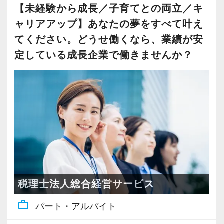
【未経験から成長／子育てとの両立／キ
支援にも力を入れ財務状況の立て直しまで踏み
ャリアアップ】あなたの夢をすべて叶え
込んだサポートをモットーにしています。
てください。どうせ働くなら、業績が安
＜製造業・不動産・ITなど業界業種・規模感も
定している成長企業で働きませんか？
さまざま＞
顧問先は製造業、不動産、病院、自動車関連、
IT関連など多岐にわたります。
規模も個人事業主様から売上10億円以上の会社
までさまざま。
半数以上のお客様とは創業から50年を超えるお
付き合いがあり、多様な経験を積める環境で
す！
税理士法人総合経営サービス
【前職の経験を活かしてスキルアップ！】
work_outline
パート・アルバイト
経理・簿記資格をお持ちであれば、税務会計業