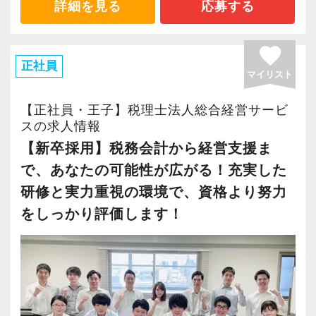
い…等々、このように感じたことはあるのでは
詳細を見る
応募する
職場となっており、多くの若手職員が活躍して
ないでしょうか。
います。
私たちが目指す姿は、「経営のプロフェッショ
favorite
勿論、資格試験への挑戦は大歓迎で、CFP資格
ナル」です。
正社員
マイリスト
を推奨しています。
決して「経営ができる」という意味ではなく、
CFP資格は税務、社労、保険、不動産、相続事
そこには「経営者の悩み事を何でも解決する」
【正社員・王子】税理士法人総合経営サービ
業承継、金融資産運用の6分野から構成されてお
という強い想いがあります。
スの求人情報
り、実務に役に立つ（お客様の役に立てる）資
税務会計は経営と切っても切れない関係のた
【新卒採用】税務会計から経営支援ま
格です。
め、3年間は徹底的に経験していきますが、顧問
で、あなたの可能性が広がる！充実した
また、資格の有無で給与が決定されるわけでは
先の様々な悩みに触れる内に、「やりたいこ
研修と実力重視の環境で、資格より努力
ないため、頑張り次第で給与に差がついていき
と」がきっと見つかるはずです。
をしっかり評価します！
ます。
「やりたいこと」に打ち込んだことで、顧問先
一つの指標として、「担当者の売上」がありま
から感謝されたとき、それが「やりがい」とな
すが、売上の金額に応じてインセンティブがあ
っていることが多いです。
り、決算賞与として支給されます。
是非、私たちと一緒に「やりたいこと」を探し
年収1,000万円超の職員も複数在籍しておりま
てみませんか？