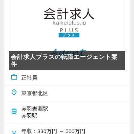
結する大きな武器になります。
また、当社では資格の有無が給与に直接影響す
ることはありません。
評価はあくまでも成果と姿勢。
たとえば、「担当しているお客様の年間売上」
などを基準に、**頑張りに応じたインセンティ
ブ（決算賞与）**を支給しています。
会計求人プラスの転職エージェント案
件
そのため、年収1,000万円を超える職員も複数在
籍しており、実力次第で大きくステップアップ
work_outline
正社員
できる環境です。
place
東京都北区
【求める人材像】
・経営のプロフェッショナルを目指したい人
赤羽岩淵駅
train
赤羽駅
・継続して努力のできる体力のある人
・明るく素直な人
年収
：330万円 ～ 500万円
currency_yen