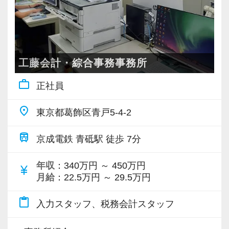
工藤会計・綜合事務事務所
work_outline
正社員
place
東京都葛飾区青戸5-4-2
train
京成電鉄 青砥駅 徒歩 7分
年収
：340万円 ～ 450万円
currency_yen
月給
：22.5万円 ～ 29.5万円
content_paste
入力スタッフ、税務会計スタッフ