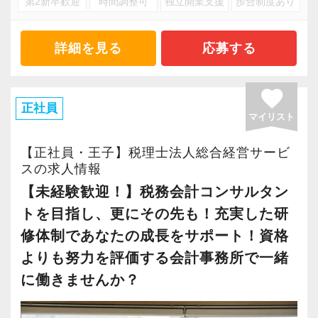
第2新卒歓迎
時間調整可
独立開業支援
歩合制度あり
い、今の会社にやりがいを感じられない、未来
す。
を想像してもキャリアプランが思い浮かばな
『興味はあるけれど未経験で不安…』という方
い…等々、このように感じたことはあるのでは
詳細を見る
応募する
も、どうぞ安心してご応募ください。
ないでしょうか。
私たちが目指す姿は、「経営のプロフェッショ
favorite
ナル」です。
正社員
マイリスト
決して「経営ができる」という意味ではなく、
そこには「経営者の悩み事を何でも解決する」
【正社員・王子】税理士法人総合経営サービ
という強い想いがあります。
スの求人情報
顧問先の様々な悩みに触れる内に、「やりたい
【未経験歓迎！】税務会計コンサルタン
こと」がきっと見つかるはずです。
トを目指し、更にその先も！充実した研
前職での経験を活かしながら、「やりたいこ
修体制であなたの成長をサポート！資格
と」に打ち込んだことで、顧問先から感謝され
よりも努力を評価する会計事務所で一緒
たとき、それが「やりがい」となっていること
に働きませんか？
が多いです。