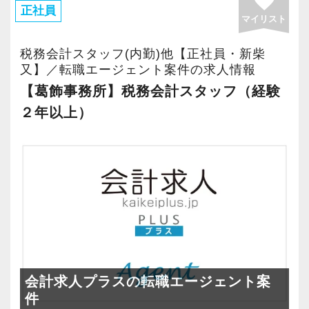
favorite
正社員
あなたの「得意」や「好き」も、ここで必ず活
マイリスト
かせるフィールドがあります。
税務会計スタッフ(内勤)他【正社員・新柴
「監査担当＋〇〇」というキャリアのかたち
又】／転職エージェント案件の求人情報
は、無限大です。
【葛飾事務所】税務会計スタッフ（経験
２年以上）
【充実した研修体制／気づけば、経営のプロ
に】
社会人になってから、自ら進んで知識や経験を
身につけるのは、想像以上に大変なことです。
私たちは、そんな不安を払拭するために、成長
をしっかりサポートする研修体制を整えていま
す。
毎朝8時から行う勉強会では、消費税の実務や決
算書の作成方法など、現場で役立つスキルを体
会計求人プラスの転職エージェント案
系的に学べます。
件