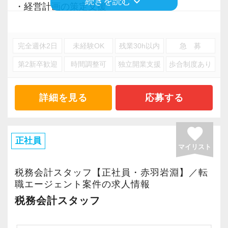
keyboard_arrow_down
続きを読む
・経営計画の策定支援
与も“実力”次第】
・法人税、消費税、地方税申告書、所得税申告
私たちの職場に、「税理士補助」という言葉は
書の作成
ありません。
完全週休2日
未経験OK
残業30h以内
急 募
・税務関係の各種届出書・申請書の作成
年齢・性別・学歴、そして資格の有無に関係な
第2新卒歓迎
時間調整可
独立開業支援
歩合制度あり
・年末調整、源泉徴収票、支払調書、法定調書
く、すべてのメンバーがプロとして活躍できる
合計表、償却資産申告書の作成
環境が整っています。
・相続税、贈与税申告書の作成
詳細を見る
応募する
実際に、多くの若手職員が第一線で顧問先を担
・税務調査の立会い
当し、日々やりがいを感じながら働いていま
・経営計画書の作成支援
favorite
す。
・経営コンサルティング
正社員
もちろん、資格試験への挑戦も大歓迎。中でも
マイリスト
私たちは、FP資格の最上位であるCFP資格の取
※応募には会計求人プラスにご登録が必要で
税務会計スタッフ【正社員・赤羽岩淵】／転
得を推奨しています。
す。
職エージェント案件の求人情報
CFPは、税務・社会保険・相続・不動産・金融
税務会計スタッフ
資産運用など、お客様の経営と人生に関わる幅
広い知識を体系的に学べる資格で、実務にも直