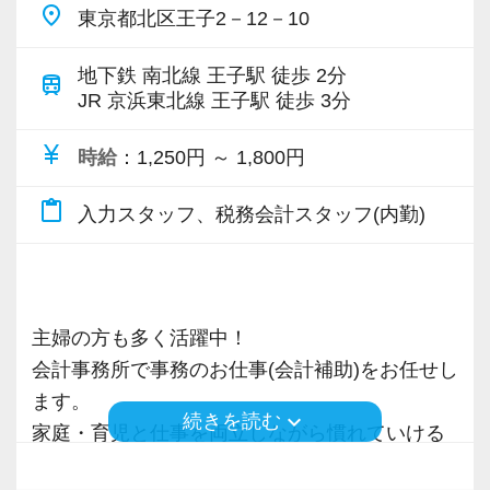
界の経験は問いません。
place
東京都北区王子2－12－10
お手持ちのスキルや経験をさらに伸ばして学ん
でいく意欲があれば、順次お任せする業務を調
地下鉄 南北線 王子駅 徒歩 2分
train
JR 京浜東北線 王子駅 徒歩 3分
整してスキルアップできるようサポートしま
す。
currency_yen
時給
：1,250円 ～ 1,800円
基本的な業務からスタートして、将来的にはお
客様への提案ができるよう着実な成長をしたい
content_paste
入力スタッフ、税務会計スタッフ(内勤)
貴方をお手伝いします。
＜安心のステップアップ＞
▼STEP1 基礎学習・OJT
主婦の方も多く活躍中！
入社後は記帳代行や電話対応など、社内の基本
会計事務所で事務のお仕事(会計補助)をお任せし
業務からスタート。
ます。
OJT形式で先輩が一つひとつ添削します。
keyboard_arrow_down
続きを読む
家庭・育児と仕事を両立しながら慣れていける
環境があります。
▼STEP2 内務業務にチャレンジ