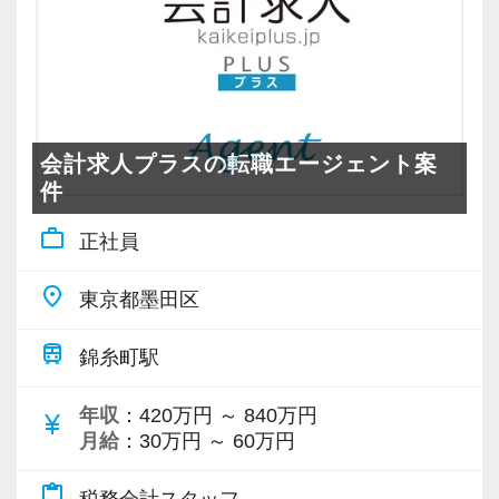
しております！
野」で広がる活躍の場〜
https://www.mountain.co.jp/recruiting/
当社では、多くの職員が「監査担当」としての
役割に加えて、自身の得意分野を活かして活躍
しています。
一人ひとりの強みや興味に合わせて、専門性を
会計求人プラスの転職エージェント案
伸ばしていけるのが当社の特徴です。
件
work_outline
正社員
13年目職員
監査担当（約30件） ＋ 生損保部門長として
place
東京都墨田区
前顧問先の保険見直しや提案をリード → 保
険の知識を活かして経営支援の幅を広げていま
train
錦糸町駅
す。
年収
：420万円 ～ 840万円
currency_yen
月給
：30万円 ～ 60万円
9年目職員
監査担当（約25件） ＋ システムスキルを活
content_paste
税務会計スタッフ