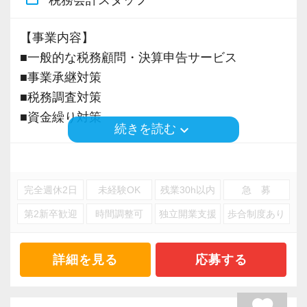
かし、DX支援を担当 → 顧問先のクラウド
化・業務改善を提案し、高い評価を得ていま
【事業内容】
す。
■一般的な税務顧問・決算申告サービス
■事業承継対策
8年目職員
■税務調査対策
監査担当（約35件） ＋ 規模の大きい法人や
■資金繰り対策
医療法人を多数担当 → 高度な税務処理スキ
keyboard_arrow_down
続きを読む
ルを磨き、監査のスペシャリストとして成長
※応募には会計求人プラスにご登録が必要で
中。
す。
完全週休2日
未経験OK
残業30h以内
急 募
6年目職員
第2新卒歓迎
時間調整可
独立開業支援
歩合制度あり
監査担当（約10件） ＋ 正確な処理能力を活
かし、決算業務のスペシャリストに → 高い
詳細を見る
応募する
集中力と分析力で、複雑な決算も正確・迅速に
処理。