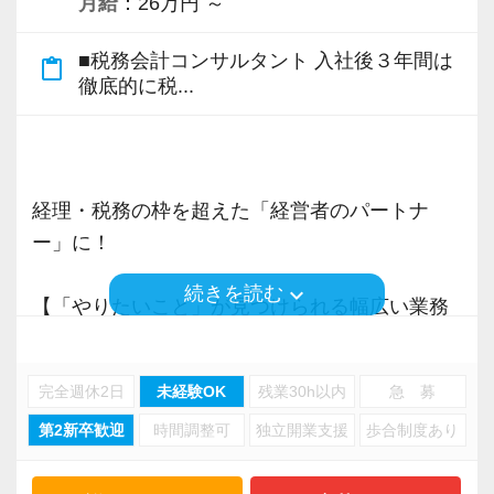
月給
：26万円 ～
て顧問先全体の生損保の見直し、提案を行う
9年目職員
■税務会計コンサルタント 入社後３年間は
content_paste
監査担当（25件前後） ＋ 得意のシステムス
徹底的に税...
キルを活かし、顧問先全体のDX支援を行う
8年目職員
監査担当（35件前後） 監査担当者を極めるべ
く、規模の大きい法人や医療法人を多く担当
経理・税務の枠を超えた「経営者のパートナ
6年目職員
ー」に！
監査担当（10件前後） ＋ 正確な処理が得意
keyboard_arrow_down
続きを読む
で、決算処理を多くこなすスペシャリストに
【「やりたいこと」が見つけられる幅広い業務
／多彩なキャリアプランが存在します】
【税理士資格がなくても活躍できる／給与も資
３年前と比べて、成長できた！このように実感
格は関係なし】
完全週休2日
未経験OK
残業30h以内
急 募
できたことはありますか？自分に得意分野がな
「税理士補助」、そんな言葉は私たちに存在し
第2新卒歓迎
時間調整可
独立開業支援
歩合制度あり
い、今の会社にやりがいを感じられない、未来
ません。
を想像してもキャリアプランが思い浮かばな
全員が年齢、性別、学歴に関係なく活躍できる