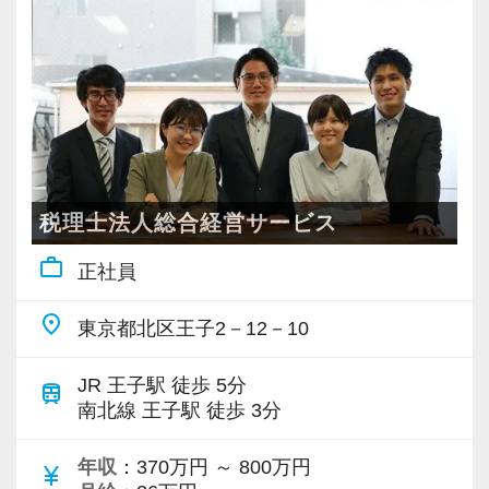
■業務範囲例
・会社設立相談・労務相談・融資相談・新規顧
問先対応・部下のマネジメント・事業承継対
応・贈与、譲渡所得対応・相続税申告書作成・
組織再編対応・顧問先DX支援・事業計画策定支
援・MAP、MAS監査・民事信託・身元保証事
業・建設業許可申請・不動産仲介、売買・
税理士法人総合経営サービス
M&A・生損保コンサルティング・医業経営コン
work_outline
正社員
サルティング・金融商品仲介・資産運用等々。
place
東京都北区王子2－12－10
■キャリアプラン例
「監査担当者＋得意分野」で活躍している職員
JR 王子駅 徒歩 5分
train
が多数在籍しております。
南北線 王子駅 徒歩 3分
13年目職員
監査担当（30件前後） ＋ 生損保部門長とし
年収
：370万円 ～ 800万円
currency_yen