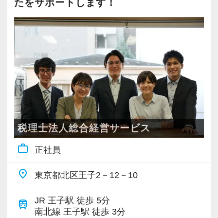
たをサポートします！
雑談は多くはありませんが、業務に必要な会話
最初はパートで入社したけど、子どもが成長し
は遠慮なくできる堅苦しさのない雰囲気です。
たのでもっと仕事をしたい、という方向けに正
賑やかさは少ないかもしれませんが、落ち着い
社員転換制度があります。
た環境で集中して仕事に取り組めます。
実際にこの制度を利用して正社員で活躍してい
る方が、現在2名在籍し活躍中です。
【年休130日＆土日祝休み♪定時退社でメリハリ
も抜群】
夏季休暇が7日間あり、7〜8月の間で自由に取得
可能です。
税理士法人総合経営サービス
仕事の調整ができれば有給の取得は任意。趣味
や旅行など、自分の時間を確保できます♪
work_outline
正社員
繁忙期の3月以外はほとんど残業もなく、資格試
place
験の勉強時間も確保しやすい環境を整えていま
東京都北区王子2－12－10
す。
JR 王子駅 徒歩 5分
train
南北線 王子駅 徒歩 3分
＼こんな方にぴったりな環境です！／