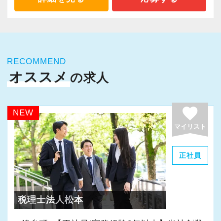
RECOMMEND
オススメ
の求人
favorite
NEW
マイリスト
正社員
税理士法人松本