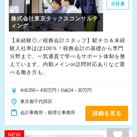
正社員
株式会社東京タックスコンサルテ
ィング
【未経験◎／税務会計スタッフ】駅チカ＆未経
験入社率ほぼ100％！税務会計の基礎から専門
分野まで、一気通貫で学べるサポート体制を整
えています。内勤メインor訪問対応ありなど選
べる働き方も。
currency_yen
350～430万円 /
24～30万円
年収
月給
place
東京都千代田区
content_paste
会計事務所・税理士事務所
詳細を見る
favorite
NEW