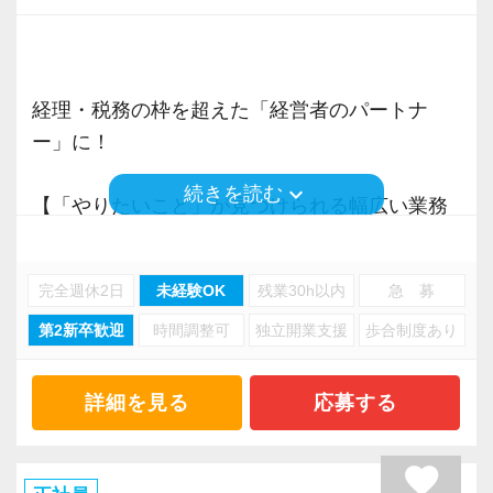
監査担当（30件前後） ＋ 生損保部門長とし
職場環境やスタッフのインタビューなど、掲載
て顧問先全体の生損保の見直し、提案を行う
しております！
9年目職員
https://www.mountain.co.jp/recruiting/
監査担当（25件前後） ＋ 得意のシステムス
経理・税務の枠を超えた「経営者のパートナ
キルを活かし、顧問先全体のDX支援を行う
ー」に！
8年目職員
keyboard_arrow_down
続きを読む
監査担当（35件前後） 監査担当者を極めるべ
【「やりたいこと」が見つけられる幅広い業務
く、規模の大きい法人や医療法人を多く担当
／多彩なキャリアプランが存在します】
6年目職員
私たちが目指すのは、「経営のプロフェッショ
完全週休2日
未経験OK
残業30h以内
急 募
監査担当（10件前後） ＋ 正確な処理が得意
ナル」。
で、決算処理を多くこなすスペシャリストに
第2新卒歓迎
時間調整可
独立開業支援
歩合制度あり
それは単に「経営ができる人」ではありませ
ん。
【充実した研修体制／気が付けば経営のプロフ
経営者が抱えるあらゆる悩みに寄り添い、解決
詳細を見る
応募する
ェッショナルに】
へ導く存在でありたい――そんな強い想いが、
社会人になってから自発的に知識、経験を得る
この言葉には込められています。
favorite
ことは非常に大変です。当社の特徴でもある朝8