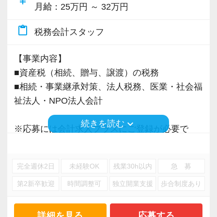
月給
：25万円 ～ 32万円
1984年に創業以来、現在では1,200件以上の日
本全国のお客様から沢山のご相談を頂き、拡大
content_paste
税務会計スタッフ
を続けています。
安定した経営基盤のもと、成長できる環境が整
【事業内容】
っています。
■資産税（相続、贈与、譲渡）の税務
是非、一緒に働きませんか！
■相続・事業継承対策、法人税務、医業・社会福
ご応募お待ちしております。
祉法人・NPO法人会計
keyboard_arrow_down
続きを読む
▽採用サイト
※応募には会計求人プラスにご登録が必要で
職場環境やスタッフのインタビューなど、掲載
す。
しております！
完全週休2日
未経験OK
残業30h以内
急 募
https://www.mountain.co.jp/recruiting/
第2新卒歓迎
時間調整可
独立開業支援
歩合制度あり
詳細を見る
応募する