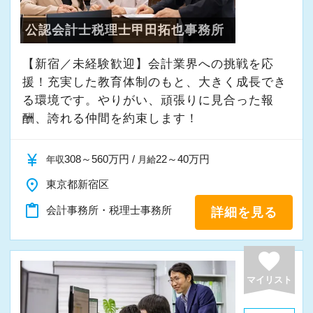
公認会計士税理士甲田拓也事務所
【新宿／未経験歓迎】会計業界への挑戦を応
援！充実した教育体制のもと、大きく成長でき
る環境です。やりがい、頑張りに見合った報
酬、誇れる仲間を約束します！
currency_yen
308～560万円 /
22～40万円
年収
月給
place
東京都新宿区
content_paste
会計事務所・税理士事務所
詳細を見る
favorite
マイリスト