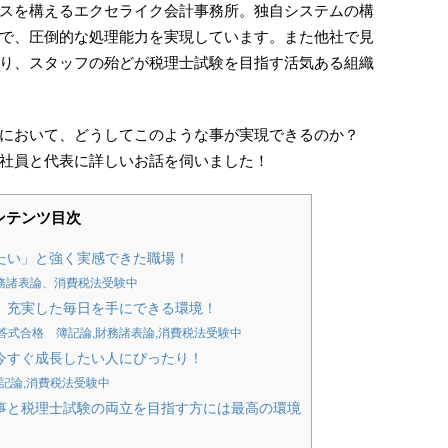
スを構えるエクセライク会計事務所。独自システムの構
で、圧倒的な処理能力を実現しています。また他社で見
り、スタッフの殆どが税理士試験を目指す活気ある組織
において、どうしてこのような事が実現できるのか？
社員と代表に詳しいお話を伺いました！
ンテンツ目次
たい」と強く実感できた職場！
財務諸表論、消費税法受験中
、充実した毎日を手にできる環境！
短答式合格 簿記論,財務諸表論,消費税法受験中
今すぐ成長したい人にぴったり！
,簿記論,消費税法受験中
事と税理士試験の両立を目指す方には最高の環境