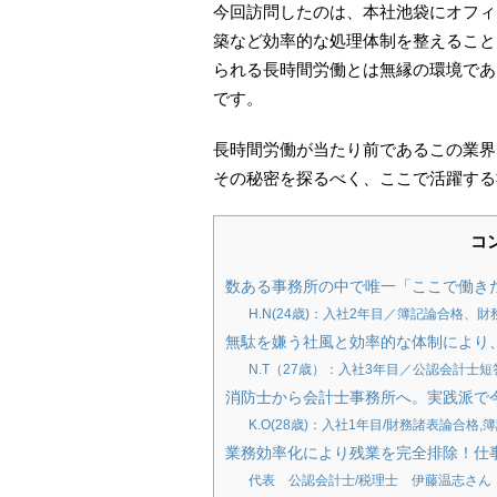
今回訪問したのは、本社池袋にオフィ
築など効率的な処理体制を整えること
られる長時間労働とは無縁の環境であ
です。
長時間労働が当たり前であるこの業界
その秘密を探るべく、ここで活躍する
コ
数ある事務所の中で唯一「ここで働き
H.N(24歳)：入社2年目／簿記論合格、
無駄を嫌う社風と効率的な体制により
N.T（27歳）：入社3年目／公認会計士
消防士から会計士事務所へ。実践派で
K.O(28歳)：入社1年目/財務諸表論合格
業務効率化により残業を完全排除！仕
代表 公認会計士/税理士 伊藤温志さん