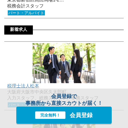
税務会計スタッフ
パート・アルバイト
新着求人
税理士法人松本
大阪府大阪市中央区久太郎町…
会員登録で
入力スタッフ、総務スタッフ、事務スタッフ
事務所から直接スカウトが届く！
パート・アルバイト
会員登録
完全無料！