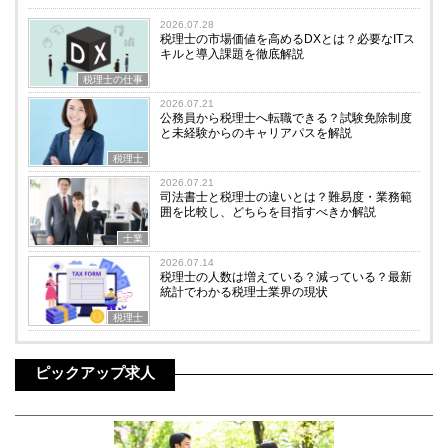
2026.07.28
税理士の市場価値を高めるDXとは？必要なITス
キルと導入課題を徹底解説
税理士の仕事
2026.07.21
公務員から税理士へ転職できる？試験免除制度
と未経験からのキャリアパスを解説
税理士
2026.07.21
司法書士と税理士の違いとは？難易度・業務範
囲を比較し、どちらを目指すべきか解説
士業
2026.07.14
税理士の人数は増えている？減っている？最新
統計でわかる税理士業界の現状
税理士
ピックアップ求人