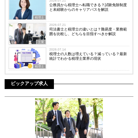
2026.07.21
公務員から税理士へ転職できる？試験免除制度
と未経験からのキャリアパスを解説
税理士
2026.07.21
司法書士と税理士の違いとは？難易度・業務範
囲を比較し、どちらを目指すべきか解説
士業
2026.07.14
税理士の人数は増えている？減っている？最新
統計でわかる税理士業界の現状
税理士
ピックアップ求人