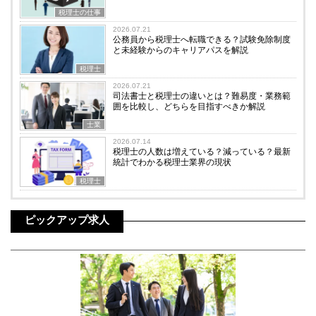
税理士の仕事
2026.07.21
公務員から税理士へ転職できる？試験免除制度
と未経験からのキャリアパスを解説
税理士
2026.07.21
司法書士と税理士の違いとは？難易度・業務範
囲を比較し、どちらを目指すべきか解説
士業
2026.07.14
税理士の人数は増えている？減っている？最新
統計でわかる税理士業界の現状
税理士
ピックアップ求人