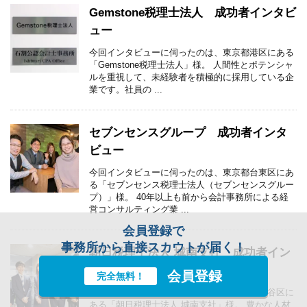
Gemstone税理士法人 成功者インタビ
ュー
今回インタビューに伺ったのは、東京都港区にある
「Gemstone税理士法人」様。 人間性とポテンシャ
ルを重視して、未経験者を積極的に採用している企
業です。社員の ...
セブンセンスグループ 成功者インタ
ビュー
今回インタビューに伺ったのは、東京都台東区にあ
る「セブンセンス税理士法人（セブンセンスグルー
プ）」様。 40年以上も前から会計事務所による経
営コンサルティング業 ...
会員登録で
事務所から直接スカウトが届く！
朝日税理士法人 城南支社 成功者イン
タビュー
会員登録
完全無料！
今回インタビューに伺ったのは、東京都世田谷区に
ある「朝日税理士法人 城南支社」様。 豊かな人材