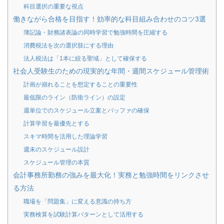
科目選択の重要な視点
働きながら合格を目指す！効率的な科目組み合わせのコツ3選
簿記論・財務諸表論の同時学習で勉強時間を圧縮する
消費税法を次の選択肢にする理由
法人税法は「1本に絞る聖域」として確保する
社会人受験生のための現実的な年間・週間スケジュール管理術
計画が崩れることを想定することの重要性
最低限のライン（防衛ライン）の設定
週単位でのスケジュール立案とバッファの確保
計算学習を最優先とする
スキマ時間を活用した理論学習
週末のスケジュール設計
スケジュール管理の本質
会計事務所勤務の強みを最大化！実務と勉強時間をリンクさせ
る方法
職場を「問題集」に変える意識の持ち方
実務検算を試験計算パターンとして活用する