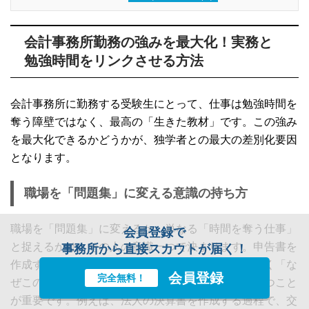
会計事務所勤務の強みを最大化！実務と
勉強時間をリンクさせる方法
会計事務所に勤務する受験生にとって、仕事は勉強時間を
奪う障壁ではなく、最高の「生きた教材」です。この強み
を最大化できるかどうかが、独学者との最大の差別化要因
となります。
職場を「問題集」に変える意識の持ち方
職場を「問題集」に変えるか、単なる「時間を奪う仕事」
会員登録で
と捉えるかは、その人の意識一つで決まります。申告書を
事務所から直接スカウトが届く！
作成する際、ただ機械的に数字を入力するのではなく「な
会員登録
完全無料！
ぜこの金額がここに入るのか」という疑問を常に持つこと
が重要です。例えば、法人の決算書を作成する過程で、交