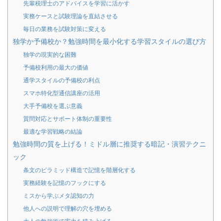
先輩税理士のアドバイスを学習に活かす
実務ケースと試験理論を直結させる
毎日の業務を試験対策に変える
独学か予備校か？勉強時間を最小化する学習スタイルの選び方
独学の現実的な困難
予備校利用の最大の価値
通学スタイルの予備校の利点
スマホ特化型通信講座の活用
大手予備校を選ぶ意義
質問対応とサポート体制の重要性
最適な学習戦略の結論
勉強時間の質を上げる！ミドル層に推奨する暗記・演習テクニ
ック
条文のピラミッド構造で記憶を階層化する
実務経験を記憶のフックにする
ミスから学ぶメタ認知の力
他人への説明で理解の穴を埋める