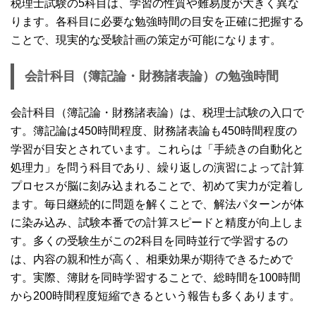
税理士試験の5科目は、学習の性質や難易度が大きく異な
ります。各科目に必要な勉強時間の目安を正確に把握する
ことで、現実的な受験計画の策定が可能になります。
会計科目（簿記論・財務諸表論）の勉強時間
会計科目（簿記論・財務諸表論）は、税理士試験の入口で
す。簿記論は450時間程度、財務諸表論も450時間程度の
学習が目安とされています。これらは「手続きの自動化と
処理力」を問う科目であり、繰り返しの演習によって計算
プロセスが脳に刻み込まれることで、初めて実力が定着し
ます。毎日継続的に問題を解くことで、解法パターンが体
に染み込み、試験本番での計算スピードと精度が向上しま
す。多くの受験生がこの2科目を同時並行で学習するの
は、内容の親和性が高く、相乗効果が期待できるためで
す。実際、簿財を同時学習することで、総時間を100時間
から200時間程度短縮できるという報告も多くあります。