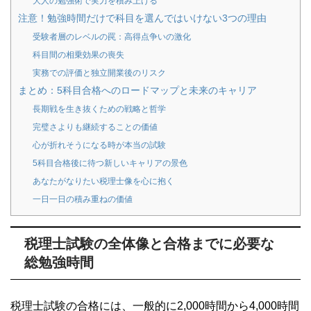
大人の勉強術で実力を積み上げる
注意！勉強時間だけで科目を選んではいけない3つの理由
受験者層のレベルの罠：高得点争いの激化
科目間の相乗効果の喪失
実務での評価と独立開業後のリスク
まとめ：5科目合格へのロードマップと未来のキャリア
長期戦を生き抜くための戦略と哲学
完璧さよりも継続することの価値
心が折れそうになる時が本当の試験
5科目合格後に待つ新しいキャリアの景色
あなたがなりたい税理士像を心に抱く
一日一日の積み重ねの価値
税理士試験の全体像と合格までに必要な
総勉強時間
税理士試験の合格には、一般的に2,000時間から4,000時間