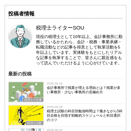
投稿者情報
税理士ライターSOU
現役の税理士として10年以上、会計事務所に勤
務しているかたわら、会計・税務・事業承継・
転職活動などの記事を得意として執筆活動を5
年以上しています。実体験をもとにしたリアル
な記事を執筆することで、皆さんに親近感をも
って読んでいただけるように心がけています。
最新の投稿
2026.06.16
会計事務所で残業が増える理由とは？残業が多
い事務所・少ない事務所の見極め方
税理士の仕事
2026.06.09
税理士試験の科目別勉強時間は？働きながら5科
目合格を目指す戦略的スケジュールと科目選択
のコツ
税理士試験
2026.06.02