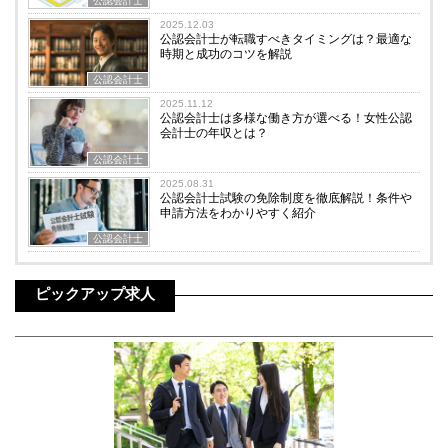
公認会計士
2025.12.03
公認会計士が転職すべきタイミングは？最適な
時期と成功のコツを解説
公認会計士
2025.11.12
公認会計士は多様な働き方が選べる！女性公認
会計士の年収とは？
公認会計士
2025.08.31
公認会計士試験の免除制度を徹底解説！条件や
申請方法をわかりやすく紹介
公認会計士
ピックアップ求人