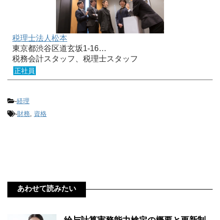
税理士法人松本
東京都渋谷区道玄坂1-16…
税務会計スタッフ、税理士スタッフ
正社員
-
経理
-
財務
,
資格
あわせて読みたい