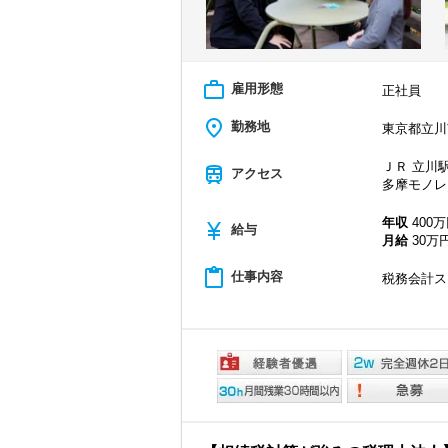
work_outline
雇用形態
正社員
place
勤務地
東京都立川市
ＪＲ 立川駅
train
アクセス
多摩モノレ
年収
400万
currency_yen
給与
月給
30万円
content_paste
仕事内容
税務会計ス