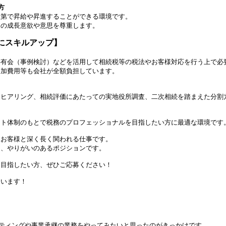
方
次第で昇給や昇進することができる環境です。
ーの成長意欲や意思を尊重します。
にスキルアップ】
共有会（事例検討）などを活用して相続税等の税法やお客様対応を行う上で必
参加費用等も会社が全額負担しています。
るヒアリング、相続評価にあたっての実地役所調査、二次相続を踏まえた分割
。
ート体制のもとで税務のプロフェッショナルを目指したい方に最適な環境です
、お客様と深く長く関われる仕事です。
る、やりがいのあるポジションです。
を目指したい方、ぜひご応募ください！
ています！
ティングや事業承継の業務をやってみたいと思ったのがきっかけです。