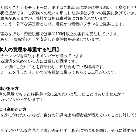
】
取り除くこと」をモットーに、まずはご相談者に親身に寄り添い、丁寧なヒア
現状把握ができ、ご家族への想いを形にした多様なプランの提案に繋げていき
事務所がありますが、弊社では相続税対策に力を入れています。
無いよう、公平な第三者となり、適切かつ最善のプランをご提案します。
強みを持ち、資産税部では年間100件以上の案件を受注しています。
であり、信頼の証として安定した案件数を確保しています。
本人の意思を尊重する社風】
のチャレンジを重視するメンバーが揃っています。
ける環境を求めている方には適した職場です。
性、大切にしたいことを言語化し、知り合えている職場です。
やチームを作ったり、いつでも相談に乗ってもらえる上司がいます。
味がある方
に今の職場でもっとお客様の役に立ちたいと思ったことはありませんか？
をガッツリやっています！
より高めたい方
識を身に付けたい」など、自分の知識向上や経験値が増えていくことに対して
イディアやどんな意見も全員が否定せず、真剣に常に耳を傾け、それに対する