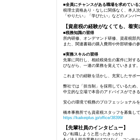
■全員にチャンスがある職場を求めている
税理士資格あり・なしに関係なく、本人
「やりたい」「学びたい」などのメンバ
【資産税の経験がなくても、着実
■税務知識の習得
所内研修、オンデマンド研修、資産税部
また、関連書籍の購入費用や外部研修の
■実務スキルの習得
先輩に同行し、相続税発生の案件に対す
びながら、一連の業務を覚えていきます
これまでの経験を活かし、充実したサポ
弊社では「担当制」を採用しているため
中立的な立場で本音のアドバイスができ
安心の環境で税務のプロフェッショナル
橋本事務所でも資産税スタッフを募集し
https://kaikeiplus.jp/office/38399/
【先輩社員のインタビュー】
Q／転職しようと思ったきっかけ
A／法人担当業務だけではなく、コンサル