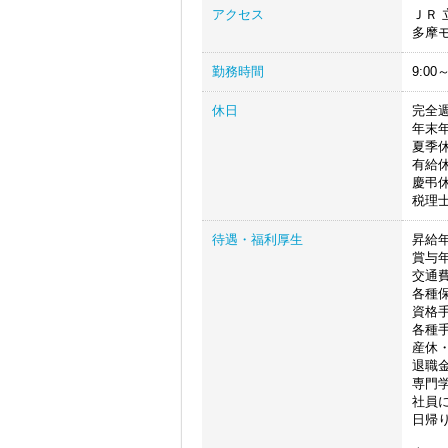
アクセス
ＪＲ 
多摩モ
勤務時間
9:0
休日
完全
年末
夏季
有給
慶弔
税理
待遇・福利厚生
昇給年
賞与年
交通
各種
資格
各種
産休
退職
専門
社員
日帰