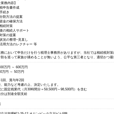
な業務内容】
続税申告書作成
続手続き
産分割方法の提案
税資金の確保方法
次相続対策
告後の相続人サポート
税対策の提案
産状況の整理~見直し
産活用方法のレクチャー 等
業務において申告だけを行う税理士事務所がありますが、当社では相続税対策
分割を巡って家族が揉めることが無いよう、公平な第三者となり、適切かつ最
00万円 ～ 600万円
0万円 ～ 50万円
1回、賞与年2回
験、能力など考慮の上、決定いたします。
に固定残業代（月30時間分＝59,500円～98,500円）を含む
過分は別途全額支給
員
立川市曙町1-25-12 オリンピック立川ビル5階