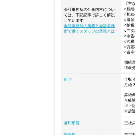
【主
○相
会計事務所の仕事内容につい
○相
ては、下記記事で詳しく解説
○遺
しています
○納
会計事務所の業務と会計事務
○二
所で働くスタッフの業務とは
○申
○節
○資
○資
相続
遺産
給与
年収
4
月給
3
昇給年
※経
※上記
※超
雇用形態
正社
勤務地
東京都