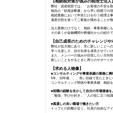
【相続税対策が強みの税理士法人
弊社・資産税部では、「お客様の不安を
独自の「財産診断書」から早い段階での
相続業務において申告だけを行う税理士
遺産分割を巡ってご家族が揉めることが
法人業務だけでなく、相続・事業承継にも
その多くが金融機関や葬儀社からの紹介
【自己成長のためのチャレンジや
弊社が拡大期にあり、常に新しいことへ
学べる楽しさ、自分自身を成長させてい
また、メンバーの強みや目指したい方向
新しいことをやるときに周りのサポート
【求める人物像】
■コンサルティングや事業承継の業務に興
5年、10年後、、、長い目線で見たとき
コンサルティング関係や事業承継、相続
■前職の経験を生かして自分の市場価値を
「勉強、学びが好き」「人の役に立つ知
■風通しの良い職場で働きたい方
トップとの距離が近く、社員の自由なア