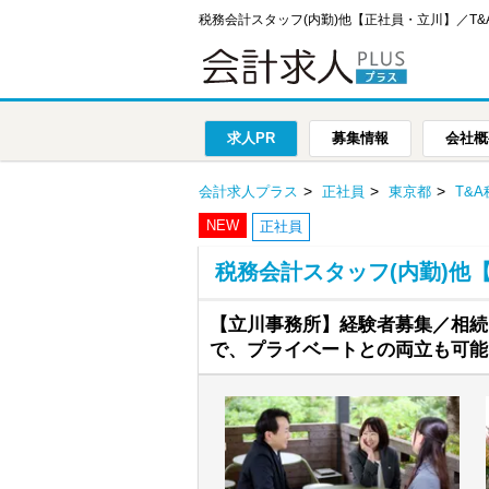
税務会計スタッフ(内勤)他【正社員・立川】／T
求人PR
募集情報
会社概
会計求人プラス
正社員
東京都
T&
NEW
正社員
税務会計スタッフ(内勤)他
【立川事務所】経験者募集／相続
で、プライベートとの両立も可能