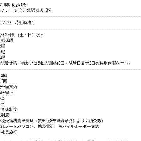
立川駅 徒歩 5分
ノレール 立川北駅 徒歩 3分
0～17:30 時短勤務可
週休2日制（土・日）祝日
年始休暇
休暇
休暇
休暇
士試験休暇（有給とは別に試験前5日・試験日最大3日の特別休暇を付与）
1回
2回
費全額支給
保険完備
手当
手当
・育休制度
金制度
学校受講料貸出制度（貸出後3年連続勤務により返済免除）
にはノートパソコン、携帯電話、モバイルルーター支給
り社員旅行