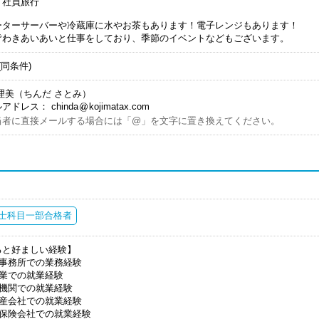
り社員旅行
ーターサーバーや冷蔵庫に水やお茶もあります！電子レンジもあります！
皆わきあいあいと仕事をしており、季節のイベントなどもございます。
(同条件)
理美（ちんだ さとみ）
アドレス： chinda
kojimatax.com
当者に直接メールする場合には「@」を文字に置き換えてください。
士科目一部合格者
ると好ましい経験】
計事務所での業務経験
士業での就業経験
融機関での就業経験
動産会社での就業経験
命保険会社での就業経験