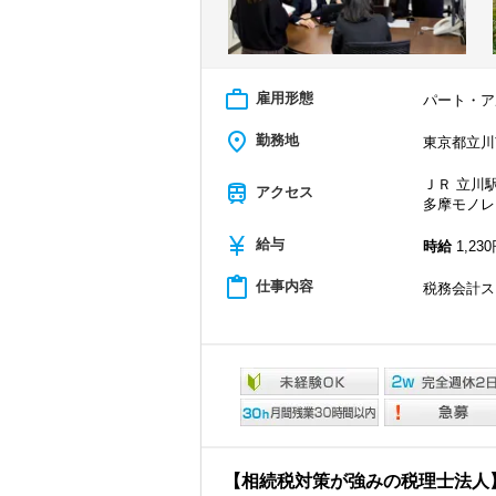
work_outline
雇用形態
パート・ア
place
勤務地
東京都立川市
ＪＲ 立川駅
train
アクセス
多摩モノレ
currency_yen
給与
時給
1,230
content_paste
仕事内容
税務会計ス
【相続税対策が強みの税理士法人