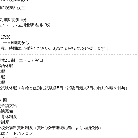
内に喫煙所設置
立川駅 徒歩 5分
ノレール 立川北駅 徒歩 3分
17:30
、一日6時間から。
日数、時間はご相談ください。あなたのやる気を応援します！
週休2日制（土・日）祝日
年始休暇
休暇
休暇
休暇
士試験休暇（有給とは別に試験前5日・試験日最大3日の特別休暇を付与）
1回
費全額支給
保険完備
・育休制度
金制度
学校受講料貸出制度（貸出後3年連続勤務により返済免除）
にはノートパソコン