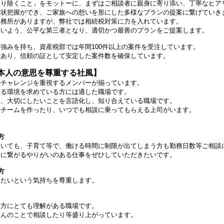
取り除くこと」をモットーに、まずはご相談者に親身に寄り添い、丁寧なヒア
現状把握ができ、ご家族への想いを形にした多様なプランの提案に繋げていき
事務所がありますが、弊社では相続税対策に力を入れています。
無いよう、公平な第三者となり、適切かつ最善のプランをご提案します。
強みを持ち、資産税部では年間100件以上の案件を受注しています。
であり、信頼の証として安定した案件数を確保しています。
本人の意思を尊重する社風】
のチャレンジを重視するメンバーが揃っています。
ける環境を求めている方には適した職場です。
性、大切にしたいことを言語化し、知り合えている職場です。
やチームを作ったり、いつでも相談に乗ってもらえる上司がいます。
方
ていても、子育て等で、働ける時間に制限が出てしまう方も勤務日数等ご相談
来に繋がるやりがいのある仕事をぜひしていただきたいです。
方
したいという気持ちを尊重します。
く方にとても理解がある職場です。
さんのことで相談したり等盛り上がっています。