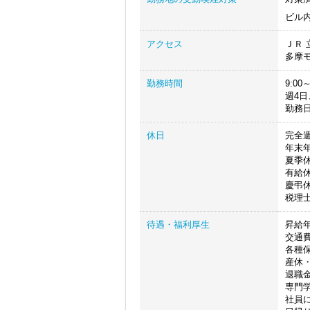
ビル
アクセス
ＪＲ 
多摩モ
勤務時間
9:00～
週4日
勤務
休日
完全
年末
夏季
有給
慶弔
税理
待遇・福利厚生
昇給年
交通
各種
産休
退職
専門
社員