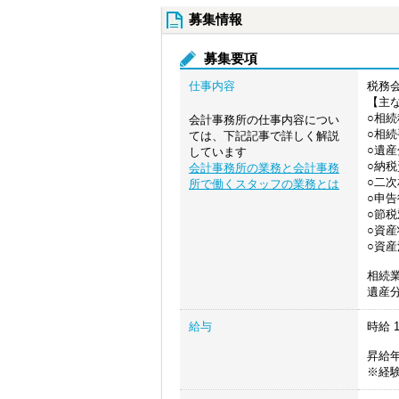
募集情報
募集要項
仕事内容
税務
【主
○相
会計事務所の仕事内容につい
○相
ては、下記記事で詳しく解説
○遺
しています
○納
会計事務所の業務と会計事務
○二
所で働くスタッフの業務とは
○申
○節
○資
○資
相続
遺産
給与
時給
1
昇給年
※経