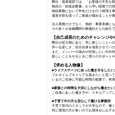
弊社・資産税部では、「お客様の不安を
独自の「財産診断書」から早い段階での
相続業務において申告だけを行う税理士
遺産分割を巡ってご家族が揉めることが
法人業務だけでなく、相続・事業承継にも
その多くが金融機関や葬儀社からの紹介
【自己成長のためのチャレンジや
弊社が拡大期にあり、常に新しいことへ
学べる楽しさ、自分自身を成長させてい
また、メンバーの強みや目指したい方向
新しいことをやるときに周りのサポート
【求める人物像】
■ライフステージに合った働き方をしたい
フルタイムでキャリアを築きたいと思っ
いまのご自身に可能な時間の範囲で、将
■家族との時間を大切にしながら働きたい
ご自身にあった働き方や、スキルアップ
■子育て中の方も安心して働ける事務所
子育て世代のスタッフが大半なので、働
同じ環境の方が多いのでお昼休みにお子