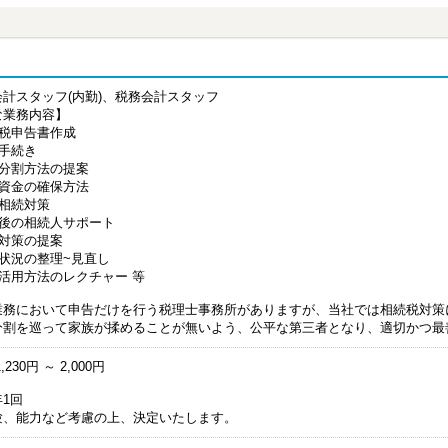
会計スタッフ(内勤)、税務会計スタッフ
な業務内容】
続税申告書作成
続手続き
産分割方法の提案
税資金の確保方法
次相続対策
告後の相続人サポート
税対策の提案
産状況の整理~見直し
産活用方法のレクチャー 等
業務において申告だけを行う税理士事務所がありますが、当社では相続税対策
分割を巡って家族が揉めることが無いよう、公平な第三者となり、適切かつ最
,230円 ～ 2,000円
1回
験、能力など考慮の上、決定いたします。