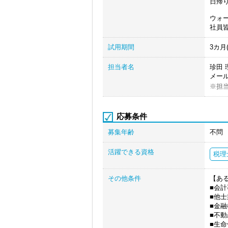
日帰
ウォ
社員
試用期間
3カ月
担当者名
珍田 
メール
※担
応募条件
募集年齢
不問
活躍できる資格
税理
その他条件
【あ
■会
■他
■金
■不
■生