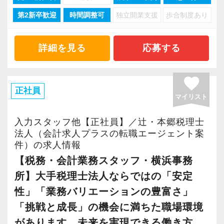
相続業務において申告だけを行う税理士事務所
第2新卒歓迎
時間調整可
独立開業支援
歩合制度あり
がありますが、弊社では相続税対策に力を入れ
■お客様に必要なものを提案したい方
ています。
「商品を売らなければならない」ということで
遺産分割を巡ってご家族が揉めることが無いよ
詳細を見る
応募する
はないため、お客様の問題解決に向けて中立的
う、公平な第三者となり、適切かつ最善のプラ
な立場で意見をお伝えすることができる仕事で
ンをご提案します。
favorite
す。
正社員
マイリスト
法人業務だけでなく、相続・事業承継にも強み
【業界未経験から税務会計専門家への育成ステ
を持ち、資産税部では年間100件以上の案件を受
入力スタッフ他【正社員】／辻・本郷税理士
ップ】
注しています。
法人（会計求人プラスの転職エージェント案
■税務知識の習得
件）の求人情報
その多くが金融機関や葬儀社からの紹介であ
所内研修、オンデマンド研修、資産税部共有会
【税務・会計業務スタッフ・横浜事務
り、信頼の証として安定した案件数を確保して
（事例検討）などを活用して相続税等の税法や
所】大手税理士法人ならではの「安定
います。
お客様対応を行う上で必要となる知識を効率よ
性」「業務バリエーションの豊富さ」
く学びます。
【自己成長ためのチャレンジや本人の意思を尊
「挑戦と成長」の機会に満ちた職場環境
また、所内資格制度(TKC巡回監査士等)があった
重する社風】
があります。未来を実現できる働き方