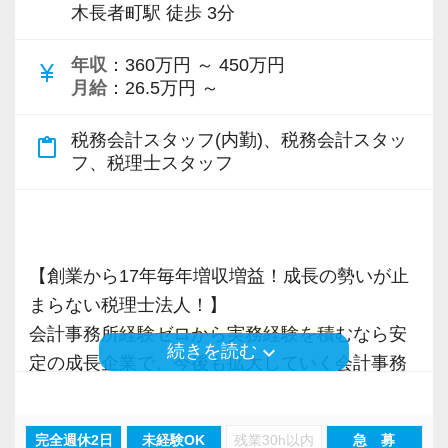
木長者町駅 徒歩 3分
専門Webサイトを10サイト以上運営しており、
新規顧問契約のお客様が毎年400件以上増加！
年収
：360万円 ～ 450万円
currency_yen
各オフィスに国税OB税理士が在籍しているの
月給
：26.5万円 ～
で、税務調査にも精通しています。
税務会計スタッフ(内勤)、税務会計スタッ
content_paste
税理士という仕事は不況に強い仕事で、融資対
フ、税理士スタッフ
応、給付金のサポート、補助金のサポートなど
お手伝いできる業務は数多く存在しています。
そのため、全拠点でスタッフの増員に力を入れ
【創業から17年毎年増収増益！成長の勢いが止
ており、さらなるサービス品質の向上を目指し
まらない税理士法人！】
ています。
会計事務所経験ゼロから実務経験を積むなら安
keyboard_arrow_down
続きを読む
定の成長企業で、今後も拡大していく会計事務
また、職場環境の改善に積極的に取り組む企業
所でスタートしましょう！
に対して認証される「社労士診断認証制度」を
取得しました。
完全週休2日
未経験OK
残業30h以内
急 募