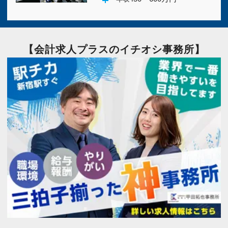
主婦・主夫歓迎
(3)
駅から５分以内
(7)
ボーナスあり
(9)
勤務時間調整可
(6)
【会計求人プラスのイチオシ事務所】
月間残業30時間以内
(6)
急募
(8)
社会保険完備
(7)
新卒・第二新卒歓迎
(5)
独立開業支援
(3)
歩合制度あり
(4)
WEB面接OK
(7)
テレワーク推進
(4)