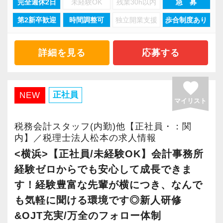
完全週休2日
未経験OK
残業30h以内
急 募
Q. 職場の雰囲気は？
第2新卒歓迎
時間調整可
独立開業支援
歩合制度あり
現在当社では「渋谷」「新宿」「錦糸町」
A. 上司や先輩に相談しやすく、風通しの良い職
「柏」「横浜」「大阪」の６拠点を展開してい
場だと感じています。
ます。
詳細を見る
応募する
2021年6月に「渋谷オフィス」を新設し、その
＜求める人材＞
後「新宿オフィス」「大阪オフィス」「錦糸町
favorite
・税務経験を活かして成長したい方
オフィス」が拡張移転！
正社員
NEW
マイリスト
・キャリアアップ志向のある方
さらに2022年12月には「柏オフィス」を開設
・主体的に業務を進められる方
し、2025年には大阪オフィスを増床するなど、
税務会計スタッフ(内勤)他【正社員・：関
・顧客対応や提案業務に挑戦したい方
事業拡大を続けています。
内】／税理士法人松本の求人情報
・資産税など専門性を高めたい方
安定性抜群の環境で自己成長を実現できます。
<横浜>【正社員/未経験OK】会計事務所
・将来的にマネジメントに関わりたい方
経験ゼロからでも安心して成長できま
社員の持つ「やる・やりたい」という気持ちを
す！経験豊富な先輩が横につき、なんで
＜まずはカジュアル面談へ＞
大事にしているため、資格を持っていなくて
も気軽に聞ける環境です◎新人研修
・事前に気軽な面談を実施
も、スピーディーなキャリアアップが可能で
&OJT充実/万全のフォロー体制
・仕事内容やキャリアを相談可