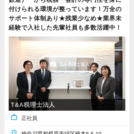
険外交員・経理・事務などユニークな職歴を持
の信頼を得ることを大切にしていきたいと考え
付けられる環境が整っています！万全の
った仲間がたくさんいます。
ています。
昇格のスピードも早く、やりがいや成長してい
サポート体制あり★残業少なめ★業界未
共通しているのは“諦めない心”を持っているこ
他ではなかなか得ることができないスキルや経
る実感が得られやすい職場です。
経験で入社した先輩社員も多数活躍中！
と。
験を積み、仕事の幅を広げてください。
等級制度でキャリアアップの道筋が明確になっ
未経験のオフィスワークでも前向きに取り組み
ているので、目標を立ててどんどん達成してい
続けることができる人、わからないことは一人
【仕事もプライベートも大事にしたい！スキル
きましょう！
で悩まずにどんどん聞ける人は、ぐんぐん成長
アップも図りたい！そんなあなたの希望を叶え
「こういうことをやってみたい！」という強い
できるはずです。
ます！】
思いがある人、大歓迎です！
他の事務所に比べ残業は少なくなっているの
まったくの未経験者は、一通りの仕事に慣れる
は、スタッフ個々のスキルアップを大切にして
までが大変かもしれません。
いるからです。
でも、同じように未経験から一人前になった先
当事務所の最寄駅である大倉山駅から横浜駅ま
T&A税理士法人
輩がたくさんいます。
で電車で10分、渋谷駅まで20分です。
work_outline
正社員
だからこそ未経験者の気持ちを理解しており、
学校に通いながら資格取得にも挑戦できます。
わからないことや悩みにはきちんと手を止めて
さらに当事務所では司法書士・弁護士・労務士
place
神奈川県相模原市緑区橋本6-5-10