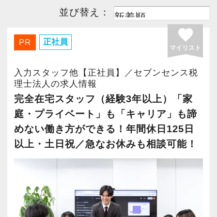
並び替え：
favorite
正社員
PR
マイリスト
入力スタッフ他【正社員】／セブンセンス税
理士法人の求人情報
完全在宅スタッフ（経験3年以上）「家
庭・プライベート」も「キャリア」も諦
めない働き方ができる！年間休日125日
以上・土日祝／急なお休みも相談可能！