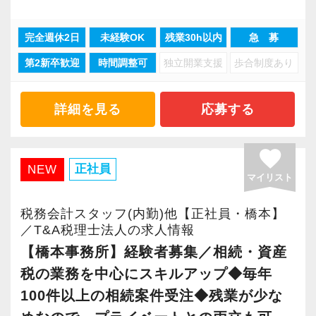
握ができ、ご家族への想いを形にした多様なプ
HPからとても楽しそうな会社の雰囲気が伝わっ
ランの提案に繋げていきます。
てきました。
完全週休2日
未経験OK
残業30h以内
急 募
相続業務において申告だけを行う税理士事務所
会計業界の堅いイメージとは違いとても明る
第2新卒歓迎
時間調整可
独立開業支援
歩合制度あり
がありますが、弊社では相続税対策に力を入れ
く、未経験からでも『成長』と『チャレンジ』
ています。
できる環境があったので入社を決めました。
遺産分割を巡ってご家族が揉めることが無いよ
詳細を見る
応募する
う、公平な第三者となり、適切かつ最善のプラ
入社してから思ったのは“日々勉強”だということ
ンをご提案します。
favorite
です。
正社員
NEW
先日は税務調査に立ち会い、調査のポイントを
マイリスト
法人業務だけでなく、相続・事業承継にも強み
実践で学べて面白かったです。
を持ち、資産税部では年間100件以上の案件を受
税務会計スタッフ(内勤)他【正社員・橋本】
一通りの仕事を任せてもらえるようになりまし
注しています。
／T&A税理士法人の求人情報
たが、もっと勉強して、お客様に幅広いご提案
その多くが金融機関や葬儀社からの紹介であ
【橋本事務所】経験者募集／相続・資産
ができるようになりたいと思っています。
り、信頼の証として安定した案件数を確保して
税の業務を中心にスキルアップ◆毎年
います。
100件以上の相続案件受注◆残業が少な
未経験でも、接客経験がある方やお客様とのコ