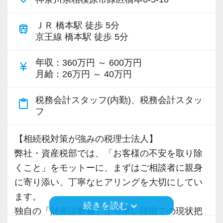
話を聞いてくれる先輩がいつもそばにいるので
とも連携をとっていますので、幅広いスキルア
安心してください。
ップも図れます。
ＪＲ 橋本駅 徒歩 5分
train
業界特有の“かたさ”がないのも当社の魅力です！
事務所研修として外部機関の様々な研修にも出
京王線 橋本駅 徒歩 5分
■未経験から税理士事務所へ転職を検討している
席してもらっていますので、良い刺激にもなり
方へ
ます。
年収
：360万円 ～ 600万円
currency_yen
月給
：26万円 ～ 40万円
https://www.docswell.com/s/6513522481/ZN19XR-
matusmoto2024
【すべての税務に関与できる環境で、会計事務
税務会計スタッフ(内勤)、税務会計スタッ
content_paste
所経験者を募集します】
フ
【現役スタッフの声】
入社後は、経験豊富な先輩と一緒に、あなたの
スキルに合わせた仕事と経験を積んでくださ
【相続税対策が強みの税理士法人】
百貨店の美容部員から未経験で入社しました。
い。
弊社・資産税部では、「お客様の不安を取り除
新しいことにチャレンジしてみたい、税金の知
その後はあなたの意欲に応じて、幅広い業務に
くこと」をモットーに、まずはご相談者に親身
識を身につけたいという思いから会計業界に飛
携わることも可能です。
に寄り添い、丁寧なヒアリングを大切にしてい
び込みました。
ぜひ当事務所で一緒にやっていきましょう。
ます。
keyboard_arrow_down
続きを読む
独自の「財産診断書」から早い段階での現状把
当社を選んだのはHPが充実していたから。
ご応募、心よりお待ちしております！