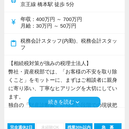
train
「勉強、学びが好き」「人の役に立つ知識を身
京王線 橋本駅 徒歩 5分
に付けたい」など、自分の知識向上や経験値が
増えていくことに対して充実感を得られる方に
年収
：400万円 ～ 700万円
currency_yen
月給
：30万円 ～ 50万円
合う環境です。
税務会計スタッフ(内勤)、税務会計スタッ
content_paste
■風通しの良い職場で働きたい方
フ
トップとの距離が近く、社員の自由なアイディ
アやどんな意見も全員が否定せず、真剣に常に
【相続税対策が強みの税理士法人】
耳を傾け、それに対する検討や意見を出し合う
弊社・資産税部では、「お客様の不安を取り除
社風です。
くこと」をモットーに、まずはご相談者に親身
に寄り添い、丁寧なヒアリングを大切にしてい
■全員にチャンスがある職場を求めている方
ます。
keyboard_arrow_down
続きを読む
税理士資格あり・なしに関係なく、本人次第で
独自の「財産診断書」から早い段階での現状把
昇給や昇進することができる環境です。
握ができ、ご家族への想いを形にした多様なプ
「やりたい」「学びたい」などのメンバーの成
ランの提案に繋げていきます。
長意欲や意思を尊重します。
完全週休2日
未経験OK
残業30h以内
急 募