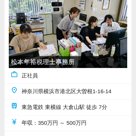
に仕事を行うことで、より柔軟かつ多彩なノウ
る際の主担当へのキャリアチェンジなど、チャ
・9割が紹介の安定基盤
で、より堅実にステップアップすることができ
ハウや知識を身に付けられる体制を整えていま
レンジしたい気持ちには適切に機会を提供する
・一般企業～医療・学校法人まで対応
ます。
す。
ことで応えたいと考えています。
・個人～大企業まで幅広く経験可能
まずは簡単な入力業務から少しずつ仕事に慣れ
また関西・関東とそれぞれの拠点での交流もあ
・税務顧問＋資産税に関与
てもらい、できることを増やしながら徐々に担
り、オンライン・オフラインを問わず気軽に話
【採用基準は “スタンス ＞ 能力” 】
・相続／事業承継／M&Aにも対応
当をお任せしていきます。
し合える社風です。
プロフェッショナルとしての気概があり、ファ
ーストクラスのコンサルティングサービスを提
＜成長中の税理士法人＞
私たちが未経験者に求めるのは、謙虚さと素直
松本年裕税理士事務所
【各種社会保険完備、ユニークな手当制度あ
供するために“学習と成長を続ける”専門家組織。
・全国14拠点で事業展開
さです。
り】
work_outline
正社員
それが、私たちが追い求める組織像です。
・従業員240名以上に拡大
常に学ぶ姿勢を忘れず、謙虚に仕事に取り組ん
社会保険等の一般的な福利厚生の他に、各種手
これを実現するには、組織として適切な成長の
・会計・税務・財務・労務まで対応
でくださる方を求めます。
当も充実。
place
神奈川県横浜市港北区大曽根1-16-14
「場」を作るとともに、メンバー自身がその環
・専門家が在籍しワンストップ支援
わからないことがあれば、誰でも最初は初心者
税務能力検定等の資格検定に合格するともらえ
境を活用して自分自身で主体的に経験を積もう
なので、遠慮なく何でも聞いてください。
train
る「合格手当」、社員には入社3年（5万円）・5
東急電鉄 東横線 大倉山駅 徒歩 7分
とする認識を持っていることが必要です。
＜学びを後押し＞
年（10万円）を支給する「勤続手当」もありま
既に手にしたスキル・資格や経歴そのものでは
currency_yen
・書籍購入費／研修費は全額会社負担
【こんな方を求めています】
年収
：350万円 ～ 500万円
す。
なく、それらから学びを抽出し、将来に渡って
・隔月で税法・実務の学習会あり
・新しいことでも吸収して取り組んでいただけ
詳しくはこちら（リンク先：https://www.tokyo-