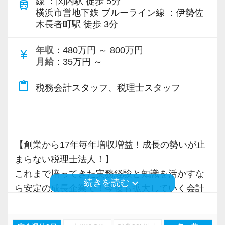
線 ：関内駅 徒歩 5分
train
・資格取得を目指す社員が多数
横浜市営地下鉄 ブルーライン線 ：伊勢佐
木長者町駅 徒歩 3分
＜募集の背景＞
年収
：480万円 ～ 800万円
currency_yen
・事業拡大に伴う増員募集
月給
：35万円 ～
・組織力強化に向けた採用
・将来の中核人材を募集
content_paste
税務会計スタッフ、税理士スタッフ
＜先輩スタッフの声＞
Q. 当事務所を選んだ理由は？
A. 幅広い業務を経験できる点に魅力を感じ、入
【創業から17年毎年増収増益！成長の勢いが止
所を決めました。
まらない税理士法人！】
これまで培ってきた実務経験と知識を活かすな
keyboard_arrow_down
続きを読む
Q. 実際に働いてみてどうですか？
ら安定の成長企業で！今後も拡大していく会計
A. さまざまな業務を任せてもらえるので、以前
事務所で幅広い業務にチャレンジしながら成長
より成長スピードが上がったと感じています。
を目指しましょう！