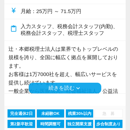
場でもっとお客様の役に立ちたいと思ったこと
ーしていますが、独り立ちするまでは2人体制で
currency_yen
はありませんか？
月給
：25万円 ～ 71.5万円
先輩がサポートに入ります。
コンサルティング関係や事業承継、相続をガッ
入力スタッフ、税務会計スタッフ(内勤)、
ツリやっています！
content_paste
弊社では「担当制」を採用しているため、お客
税務会計スタッフ、税理士スタッフ
様と深く長く関われる仕事です。
■前職の経験を生かして自分の市場価値をより高
辻・本郷税理士法人は業界でもトップレベルの
中立的な立場で本音のアドバイスができる、や
めたい方
規模を誇り、全国に幅広く拠点を展開しており
りがいのあるポジションです。
「勉強、学びが好き」「人の役に立つ知識を身
ます。
に付けたい」など、自分の知識向上や経験値が
お客様は1万7000社を超え、幅広いサービスを
安心の環境で税務のプロフェッショナルを目指
増えていくことに対して充実感を得られる方に
提供し続けています。
したい方、ぜひご応募ください！
合う環境です。
keyboard_arrow_down
続きを読む
一般企業から医療法人、社会福祉法人、公益法
人、海外法人、地方公共団体など、中小規模か
立川事務所でも資産税スタッフを募集していま
■風通しの良い職場で働きたい方
ら大手企業まで、多種多様な業種のお客様との
す！
トップとの距離が近く、社員の自由なアイディ
完全週休2日
未経験OK
残業30h以内
急 募
業務経験を積む事ができます。
https://kaikeiplus.jp/office/38399/
アやどんな意見も全員が否定せず、真剣に常に
第2新卒歓迎
時間調整可
独立開業支援
歩合制度あり
そんな環境があるからこそ業務バリエーション
耳を傾け、それに対する検討や意見を出し合う