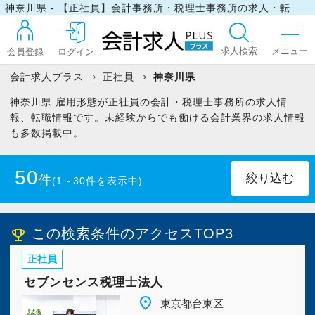
神奈川県 - 【正社員】会計事務所・税理士事務所の求人・転職情報
求人検索
会員登録
ログイン
会計求人プラス
正社員
神奈川県
神奈川県 雇用形態が正社員の会計・税理士事務所の求人情
ログイン
報、転職情報です。未経験からでも働ける会計業界の求人情報
も多数掲載中。
最近見た求人
50
件
(1～30件を表示中)
マイリスト
公認会計士
(5)
税理士
(27)
この検索条件のアクセスTOP3
emoji_events
正社員
税理士科目合格者(未登録)
(29)
お問い合わせ
セブンセンス税理士法人
税理士科目一部合格者
(29)
place
東京都台東区