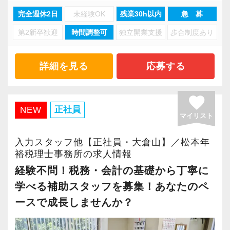
・分業体制で業務負担を軽減
の道を私たちと一緒に歩んでみませんか？
【明確なキャリアパスで成長をバックアップし
完全週休2日
未経験OK
残業30h以内
急 募
■ どこまでも一貫してクライアントに伴走でき
・顧客対応や提案業務に集中可能
ます】
る ■
第2新卒歓迎
時間調整可
独立開業支援
歩合制度あり
・資産税や相続など専門性の高い案件あり
【現在のスタッフの6割が業界未経験者！異業種
キャリアステップは等級制（1〜6等級）で、求
信用と信頼の積み上げが重要な仕事だからこ
・顧客と直接折衝する機会が豊富
からの転職も大歓迎！専門用語を一から教えま
められる業務レベルや役割を明確にしていま
そ、「最初だけ話して終わり」にはしません。
・経験値が自然と積み上がる環境
す】
詳細を見る
応募する
す。目標設定がしやすく、成長を実感しながら
「話しやすさNo.1」を目指して、あなたのファ
当社で活躍する未経験者は6割を占めているの
ステップアップが可能です。
ンを増やしてください。
＜働きやすい環境＞
で、育成には多くの実績と自信があります。
昇級は年に2回の自己申請制で何度でもチャレン
favorite
・有給取得率90％以上
安心してこの業界に飛び込んできてください！
正社員
NEW
ジできます。
マイリスト
【マネジメントやキャリアチェンジ、メンバー
・年間休日125日以上
自身の「挑戦」を重視】
・繁忙期も月30～40h程度
入社後はOJTとOFF-JTを並行してマンツーマン
【定期的な班替えや席替えで、より多くのこと
入力スタッフ他【正社員・大倉山】／松本年
サービスのワンストップ化と全国展開を目指し
・男性の育休取得率100％
裕税理士事務所の求人情報
で指導します。
を学べる体制！】
て成長を続ける私たちは、さらに仲間を増や
・テレワーク導入済み
まったくの未経験者であれば、税務や会計に関
経験不問！税務・会計の基礎から丁寧に
当社ではフリーアドレスと固定席を併用しなが
し、支店展開し、組織を大きくしていきます。
・全席デュアルモニタ完備
する座学や教養はOFF-JTで学びながら実務やお
ら業務を行っています。
学べる補助スタッフを募集！あなたのペ
事業展開やご自身のキャリア志向に応じて、チ
客様対応についてはOJTで実践的に研修を実
そのなかで定期的な席替えやチームの班替えを
ースで成長しませんか？
ームや支店を率いるマネジメントの立場に就い
＜幅広い経験・成長環境＞
施。
実施。得意分野や経験の異なる様々な人と一緒
ていただくことや、新しく事業部門が立ち上が
・クライアント2500社以上
社内のロープレでお客様対応の練習ができるの