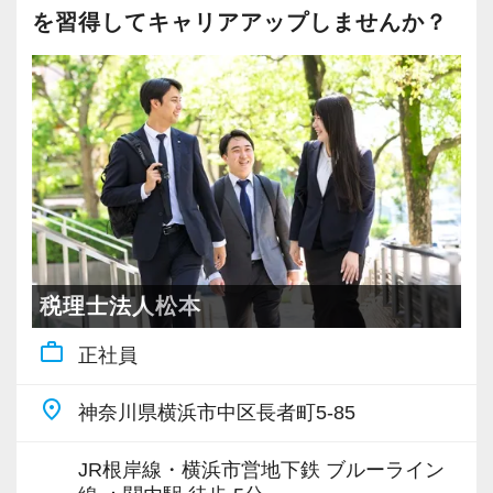
・クライアント2500社以上
を習得してキャリアアップしませんか？
・9割が紹介の安定基盤
・一般企業～医療・学校法人まで対応
・個人～大企業まで幅広く経験可能
・税務顧問＋資産税に関与
・相続／事業承継／M&Aにも対応
＜成長中の税理士法人＞
・全国14拠点で事業展開
・従業員240名以上に拡大
税理士法人松本
・会計・税務・財務・労務まで対応
work_outline
正社員
・専門家が在籍しワンストップ支援
place
神奈川県横浜市中区長者町5-85
＜学びを後押し＞
・書籍購入費／研修費は全額会社負担
JR根岸線・横浜市営地下鉄 ブルーライン
・隔月で税法・実務の学習会あり