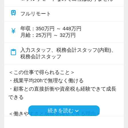
【スタートアップ税理士法人はココが違う】
私達は「税務のプロフェッショナルとしてお客
・積極性と向上心を持ち合わせている人
train
■ 会社設立前後や中小規模のクライアントがタ
フルリモート
様に寄り添う」ことが一つの使命です。
・若手を引っ張っていくリーダーになれる人
ーゲット ■
年収
：350万円 ～ 448万円
業種業界を問わず毎日のように新規案件が増加
currency_yen
お客様から「こうしたい」という理想をいただ
【ITシステム完備で効率よく業務をこなせま
月給
：25万円 ～ 32万円
中。様々な業種の会社設立や税務課題解決に強
いたら、それを一緒になって実現するために大
す】
みを持つプロとして、稀有な経験を積むことが
きく力を発揮できる存在でありたいと考えてい
IT化が非常に進んでいるのも当社の特徴。
入力スタッフ、税務会計スタッフ(内勤)、
content_paste
できます。
ます。ご紹介案件が7割を超えているのも、そう
税務会計スタッフ
代表が作業環境にも気を配っており、デュアル
いった私たちの姿勢がお客様から評価されてい
モニターを全席設置。
■ クラウド／ITにも強く、業界最先端の業務知
＜この仕事で得られること＞
るからだと自負しています。
入力もAI-OCRを使用して、業務効率化とペーパ
見が身につく ■
・残業平均20hで無理なく働ける
ーレス化を進めています。kintoneや
業務では最新のクラウドサービスやITツールを
・顧客との直接折衝や資産税も経験できて成長
今後もお客様に満足していただけるようにスキ
LINEWORKS、クラウドサインなどを活用して
使っています。またグループ内にAIツールの開
できる
ルの向上を目指し、税務のプロとして高い信頼
いるので効率よくストレスフリーに業務をこな
発チームを構築し、今後もIT化、デジタル化を
を獲得していきます。
せます。
keyboard_arrow_down
続きを読む
進める計画なので、先進的な業務スタイルの知
＜働きやすさと成長を両立できる理由＞
お客様から信頼され、心の通ったサービスを提
ぜひ体験してください！
見を蓄えられます。
・入力業務はアシスタントが担当
供する真の「税務プロフェッショナル」として