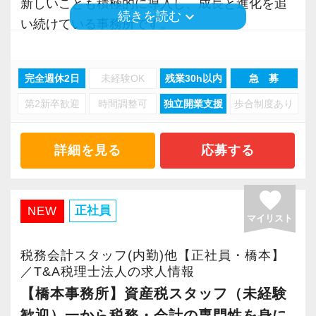
年（10万円）を支給する「勤続手当」もありま
新しいことも積極的に導入し、成長と進化を追
ップのチャンスも広がり、経験者なら実務だけ
スキルに合わせた仕事と経験を積んでくださ
keyboard_arrow_down
続きを読む
す。
い続けている事務所です。
でなくマネジメントの経験も積めます。
い。
詳しくはこちら（リンク先：https://www.tokyo-
事務所内にはBGMが流れていて、リラックスし
その後はあなたの意欲に応じて、幅広い業務に
consulting.com/recruit/environment/benefits）
た雰囲気づくりを心掛けています。
オフィス責任者として心がけているのは、何で
携わることも可能です。
完全週休2日
未経験OK
残業30h以内
急 募
当事務所は、あなたの成長を全力でサポートし
も気軽に話せる雰囲気と一人一人の考え方を尊
ぜひ当事務所で一緒にやっていきましょう。
【成長のための5つのこだわりを大事にしていま
第2新卒歓迎
時間調整可
独立開業支援
歩合制度あり
ます。
重することです。
す】
常に柔軟さを忘れずに接したいと思っていま
ご応募、心よりお待ちしております！
仕事をする上では5つのこだわり「クイックレス
【質の高いサービスの提供と組織体制強化のた
す。
詳細を見る
応募する
ポンス・プラス思考・有言実行・他責禁止・気
め、新メンバーを募集します！】
スタッフの成長にともないお客様からも信頼さ
配り」を掲げ、一人ひとりが実行しています。
神奈川県を中心に幅広い分野にわたって、質の
れ喜んでもらえる、そんな組織にしていきたい
favorite
より多くの「ありがとう」と笑顔をいただき続
高いサービス提供を行っています。
ですね。
正社員
NEW
マイリスト
けるために「情熱家であれ！」がモットーで
この質の高いサービスにより、クライアントか
す。
らの高い信頼を得ています。
“明るくて仲が良い”というのも当社の特徴。
税務会計スタッフ(内勤)他【正社員・橋本】
当事務所と一緒にお客様の繁栄と発展のために
良くも悪くも“おせっかい”な人が多く、お客様の
／T&A税理士法人の求人情報
【求職者へのメッセージ】
知恵を絞り、誠実に取り組んでいただける新メ
ために、一緒に働く仲間のために、本気になれ
【橋本事務所】資産税スタッフ（未経験
異業種からの転職者が多く、銀行員・営業・保
ンバーをお迎えし、より一層クライアントから
る熱い人が多いです。
歓迎）一から税務・会計の専門性を身に