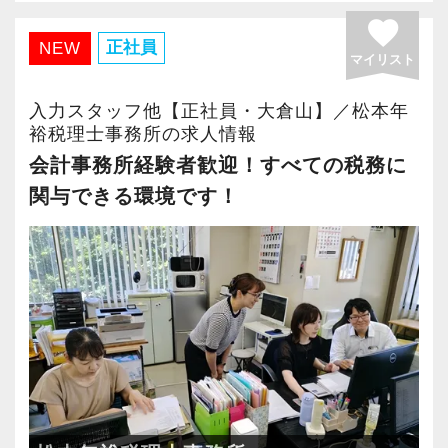
せます。
にどうなりたいか？」を必ずお聞きします。
神奈川県を中心に幅広い分野にわたって、質の
ます。
favorite
Q. 職場の雰囲気は？
ぜひ体験してください！
たとえば希望年収があれば、その目標に向けて
高いサービス提供を行っています。
正社員
NEW
それぞれが自分自身の目標に向かって主体的に
A. 上司や先輩に相談しやすく、風通しの良い職
どう仕事をすればいいのか具体的にお伝えしま
マイリスト
この質の高いサービスにより、クライアントか
行動でき、お互いに協力し、常に感謝しあえる
場だと感じています。
【明確なキャリアパスで成長をバックアップし
すので気軽に相談してください。
らの高い信頼を得ています。
環境です。
入力スタッフ他【正社員・大倉山】／松本年
ます】
当事務所と一緒にお客様の繁栄と発展のために
裕税理士事務所の求人情報
だからこそ、いつでも笑顔が絶えず、たとえ辛
＜求める人材＞
キャリアステップは等級制（1〜6等級）で、求
当社は積極的な人に惜しみなくチャンスを与え
知恵を絞り、誠実に取り組んでいただける新メ
会計事務所経験者歓迎！すべての税務に
い・苦しい・厳しい状況でも、楽しさとやりが
・税務経験を活かして成長したい方
められる業務レベルや役割を明確にしていま
るというスタイルで、経験年数を積めば自動的
ンバーをお迎えし、より一層クライアントから
関与できる環境です！
いを見つけながら仕事ができるのだと考えてい
・キャリアアップ志向のある方
す。目標設定がしやすく、成長を実感しながら
にキャリアアップするという仕組みになっては
の信頼を得ることを大切にしていきたいと考え
ます。
・主体的に業務を進められる方
ステップアップが可能です。
いません。
ています。
・顧客対応や提案業務に挑戦したい方
昇級は年に2回の自己申請制で何度でもチャレン
ですから、ステップアップしたい人は、遠慮な
他ではなかなか得ることができないスキルや経
クライアントとともに成長を続ける私たち、ス
・資産税など専門性を高めたい方
ジできます。
く自分から手を挙げてください。
験を積み、仕事の幅を広げてください。
タートアップ税理士法人で、あなた自身のステ
・将来的にマネジメントに関わりたい方
「挑戦」と「成長」を後押しする社風なので失
ップアップを私たちと一緒に目指してみません
【定期的な班替えや席替えで、より多くのこと
敗を恐れずに目標に向かってチャレンジするこ
【仕事もプライベートも大事にしたい！スキル
か。
＜まずはカジュアル面談へ＞
を学べる体制！】
とができます。
アップも図りたい！そんなあなたの希望を叶え
・事前に気軽な面談を実施
当社ではフリーアドレスと固定席を併用しなが
ます！】
採用動画① ～突撃インタビュー スタートア
・仕事内容やキャリアを相談可
ら業務を行っています。
【現役スタッフの声】