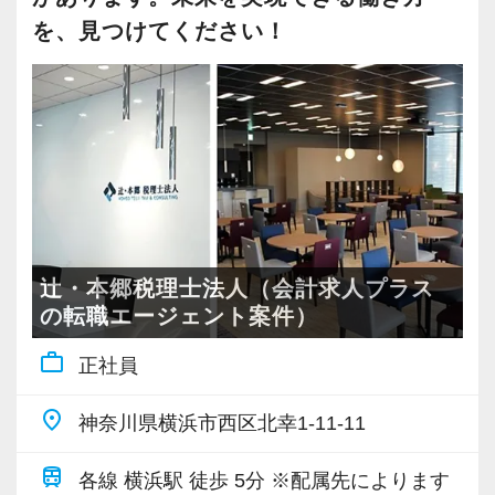
り、関連書籍の購入費用や外部研修の参加費用
弊社が拡大期にあり、常に新しいことへのチャ
を、見つけてください！
等も会社が全額負担しています。
レンジを重視するメンバーが揃っています。
学べる楽しさ、自分自身を成長させていける環
■実務スキルの習得
境を求めている方には適した職場です。
先輩に同行し、相続税発生の案件に対するヒア
また、メンバーの強みや目指したい方向性、大
リング、相続評価にあたっての実地役所調査、
切にしたいことを言語化し、知り合えている職
二次相続を踏まえた分割方法の提案、相続税対
場です。
策に必要な手段を学びながら、一連の業務を覚
新しいことをやるときに周りのサポートやチー
えていきます。
ムを作ったり、いつでも相談に乗ってもらえる
辻・本郷税理士法人（会計求人プラス
上司がいます。
の転職エージェント案件）
■充実のサポート体制
work_outline
弊社では新入社員一人につき年次の近い先輩が
正社員
【求める人物像】
担当するブラザー・シスター制を導入し、仕事
■コンサルティングや事業承継の業務に興味があ
place
神奈川県横浜市西区北幸1-11-11
の進め方や悩み相談まで何でも話せる相手とし
る方
てあなたの成長をサポートします。
5年、10年後、、、長い目線で見たときに今の職
train
各線 横浜駅 徒歩 5分 ※配属先によります
過去メンバーは半年程度で主担当としてデビュ