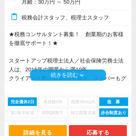
各オフィスに国税OB税理士が在籍しているの
月給
：30万円 ～ 50万円
で、税務調査にも精通しています。
【ご紹介が多い安定企業でお客様から一番に信
content_paste
税務会計スタッフ、税理士スタッフ
頼される税務のプロを目指せます】
税理士という仕事は不況に強い仕事で、融資対
私達は「税務のプロフェッショナルとしてお客
★税務コンサルタント募集！ 創業期のお客様
応、給付金のサポート、補助金のサポートなど
様に寄り添う」ことが一つの使命です。
を徹底サポート！★
お手伝いできる業務は数多く存在しています。
そのため、全拠点でスタッフの増員に力を入れ
お客様から「こうしたい」という理想をいただ
スタートアップ税理士法人／社会保険労務士法
ており、さらなるサービス品質の向上を目指し
いたら、それを一緒になって実現するために大
人は、2015年の開業から満10年。
ています。
きく力を発揮できる存在でありたいと考えてい
keyboard_arrow_down
続きを読む
クライアント数は1,500社を超え、メンバーもグ
ます。ご紹介案件が7割を超えているのも、そう
ループ全体で180名超の規模に拡大してきたベン
また、職場環境の改善に積極的に取り組む企業
いった私たちの姿勢がお客様から評価されてい
チャー事務所です。
に対して認証される「社労士診断認証制度」を
るからだと自負しています。
完全週休2日
未経験OK
残業30h以内
急 募
これまで私たちのサービスを評価、信頼いただ
取得しました。
第2新卒歓迎
時間調整可
独立開業支援
歩合制度あり
いたお客様やパートナー様からのご紹介から、
「職場環境改善宣言企業」と「経営労務診断実
今後もお客様に満足していただけるようにスキ
他の事務所にないスピードで新しいお客様との
施企業」の認定を受け、今後も社員が働きやす
ルの向上を目指し、税務のプロとして高い信頼
出会いを重ね続けることができ、着実に業績を
詳細を見る
応募する
い環境づくりを積極的に推進していきます。
を獲得していきます。