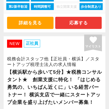
現在当社では「渋谷」「新宿」「錦糸町」
「職場環境改善宣言企業」と「経営労務診断実
第2新卒歓迎
時間調整可
独立開業支援
歩合制度あり
「柏」「横浜」「大阪」の６拠点を展開してい
施企業」の認定を受け、今後も社員が働きやす
ます。
い環境づくりを積極的に推進していきます。
2021年6月に「渋谷オフィス」を新設し、その
長く安心して働ける環境を用意してお待ちして
詳細を見る
応募する
後「新宿オフィス」「大阪オフィス」「錦糸町
おりますので、当社で将来の不安なく働いてみ
オフィス」が拡張移転！
ませんか？
favorite
さらに2022年12月には「柏オフィス」を開設
正社員
NEW
マイリスト
し、2025年には大阪オフィスを増床するなど、
【横浜の事務所はこんなオフィスです】
事業拡大を続けています。
前例のない業務でも「まずはやってみよう」と
税務会計スタッフ他【正社員・横浜】／スタ
安定性抜群の環境で自己成長を実現できます。
ートアップ税理士法人の求人情報
いう姿勢で業務に取り組んでいるスタッフが多
く活躍しています。
【横浜駅から歩いて5分】★税務コンサル
社員の持つ「やる・やりたい」という気持ちを
20～30代の意欲ある若手が多く、何かと話し声
タント★ 創業支援に特化！ 「はじめる
大事にしているため、資格を持っていなくて
が飛び交う活気ある職場です。
勇気の、いちばん近くに」いる経営パー
も、スピーディーなキャリアアップが可能で
トナー！ 横浜支店で一緒にスタートアッ
す！
例えば、
プ企業を盛り上げたいメンバー募集！
「○○さんの案件どうなってる？」