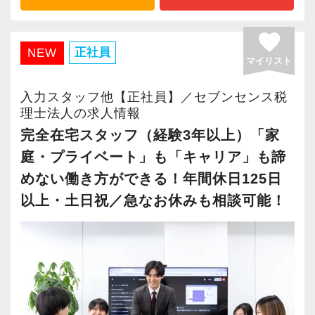
伸ばしています。
長く安心して働ける環境を用意してお待ちして
お客様から信頼され、心の通ったサービスを提
おりますので、当社で将来の不安なく働いてみ
favorite
供する真の「税務プロフェッショナル」として
私たちの組織の最大の資産であり価値の源泉は
正社員
NEW
ませんか？
の道を私たちと一緒に歩んでみませんか？
マイリスト
『人』。
一人ひとりが成長を続けることこそ、私たち自
【横浜の事務所はこんなオフィスです】
入力スタッフ他【正社員】／セブンセンス税
【将来オフィスをお任せできる貴方の力を求め
身やクライアントのために一番重要であること
理士法人の求人情報
前例のない業務でも「まずはやってみよう」と
ています】
をみんなが理解しています。
完全在宅スタッフ（経験3年以上）「家
いう姿勢で業務に取り組んでいるスタッフが多
積み重ねてこられた知識と経験を生かして、さ
これから組織がさらに成長していくために、
庭・プライベート」も「キャリア」も諦
く活躍しています。
らなる活躍の場を求めている貴方の力を発揮で
「困難はみんなで乗り越える」環境づくりにも
20～30代の意欲ある若手が多く、何かと話し声
めない働き方ができる！年間休日125日
きる職場です。
ますます取り組んでいくので、たとえ経験の浅
が飛び交う活気ある職場です。
以上・土日祝／急なお休みも相談可能！
新たなマネージャー候補として、将来的にオフ
い方でも、意欲と気概を持たれていれば、必ず
ィスを任せられる方の力を求めています。
ご活躍いただけます。
例えば、
◆チームで業務に取り組み、みんなで助け合
「○○さんの案件どうなってる？」
税理士資格がなくてもOK！
う社風です！
「▲▲社の税務調査について相談があって…」
やる気とコミュニケーション能力を重視しま
◆わからないことはすぐに聞けるメンバー間
「ちょっとやってみたいことが」
す。