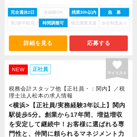
・分業体制で業務負担を軽減
完全週休2日
未経験OK
残業30h以内
急 募
・顧客対応や提案業務に集中可能
第2新卒歓迎
時間調整可
独立開業支援
歩合制度あり
・資産税や相続など専門性の高い案件あり
・顧客と直接折衝する機会が豊富
・経験値が自然と積み上がる環境
詳細を見る
応募する
＜働きやすい環境＞
favorite
・有給取得率90％以上
正社員
NEW
マイリスト
・年間休日125日以上
・繁忙期も月30～40h程度
税務会計スタッフ他【正社員・：関内】／税
・男性の育休取得率100％
理士法人松本の求人情報
・テレワーク導入済み
<横浜>【正社員/実務経験3年以上】関内
・全席デュアルモニタ完備
駅徒歩5分。創業から17年間、増益増収
を安定して継続中！お客様に選ばれる専
＜幅広い経験・成長環境＞
門性と、仲間に頼られるマネジメント力