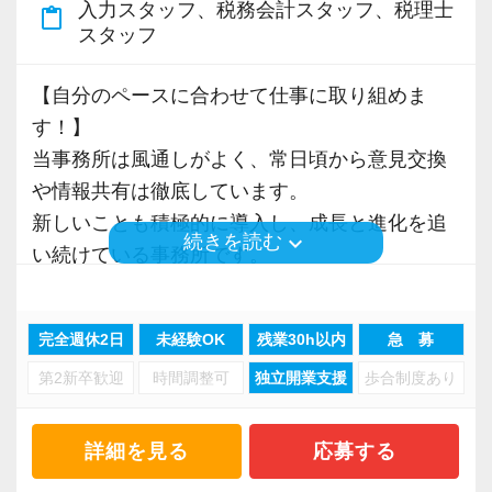
自律と成長を続けられる“プロとしての矜持”を持
入力スタッフ、税務会計スタッフ、税理士
・資格取得を目指す社員が多数
る人
content_paste
consulting.com/recruit/environment/benefits）
スタッフ
つことこそが重要だと考えています。
・積極性と向上心を持ち合わせている人
そこで私たちは、採用選考においてもこれまで
＜募集の背景＞
・わからないことはわからないと素直に言える
【成長のための5つのこだわりを大事にしていま
【自分のペースに合わせて仕事に取り組めま
の能力偏重の採用基準を捨て、クライアントと
・事業拡大に伴う増員募集
人
す】
す！】
の約束＝バリューである『成長のための7UP』
・組織力強化に向けた採用
・はじめてのことでも前向きに取り組める人
仕事をする上では5つのこだわり「クイックレス
当事務所は風通しがよく、常日頃から意見交換
に基づく人物重視・スタンス重視の新しい採用
・将来の中核人材を募集
ポンス・プラス思考・有言実行・他責禁止・気
や情報共有は徹底しています。
基準を掲げています。
【ITシステム完備で効率よく業務をこなせま
配り」を掲げ、一人ひとりが実行しています。
新しいことも積極的に導入し、成長と進化を追
◆ 素直であること
＜先輩スタッフの声＞
す】
より多くの「ありがとう」と笑顔をいただき続
keyboard_arrow_down
続きを読む
い続けている事務所です。
◆ 善良であること
Q. 当事務所を選んだ理由は？
IT化が非常に進んでいるのも当社の特徴。
けるために「情熱家であれ！」がモットーで
事務所内にはBGMが流れていて、リラックスし
◆ 仲間と協力すること
A. 幅広い業務を経験できる点に魅力を感じ、入
代表が作業環境にも気を配っており、デュアル
す。
た雰囲気づくりを心掛けています。
◆ 人のために動けること
所を決めました。
モニターを全席設置。
完全週休2日
未経験OK
残業30h以内
急 募
当事務所は、あなたの成長を全力でサポートし
◆ 変化を楽しむこと
入力もAI-OCRを使用して、業務効率化とペーパ
【求職者へのメッセージ】
第2新卒歓迎
時間調整可
独立開業支援
歩合制度あり
ます。
◆ 挑戦を恐れないこと
Q. 実際に働いてみてどうですか？
ーレス化を進めています。kintoneや
当社では、「こうなりたい」という将来のキャ
◆ 成長を止めないこと
A. さまざまな業務を任せてもらえるので、以前
LINEWORKS、クラウドサインなどを活用して
リアプランが明確な方が成長しています。
【質の高いサービスの提供と組織体制強化のた
詳細を見る
応募する
より成長スピードが上がったと感じています。
いるので効率よくストレスフリーに業務をこな
そのため、採用面接では「1年後、3年後、5年後
め、新メンバーを募集します！】
この7つの要素に共感するメンバーが集まってい