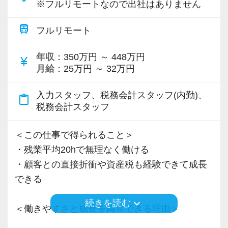
※フルリモートなので出社はありません
train
フルリモート
年収
：350万円 ～ 448万円
currency_yen
月給
：25万円 ～ 32万円
入力スタッフ、税務会計スタッフ(内勤)、
content_paste
税務会計スタッフ
＜この仕事で得られること＞
・残業平均20hで無理なく働ける
・顧客との直接折衝や資産税も経験できて成長
できる
keyboard_arrow_down
続きを読む
＜働きやすさと成長を両立できる理由＞
・入力業務はアシスタントが担当