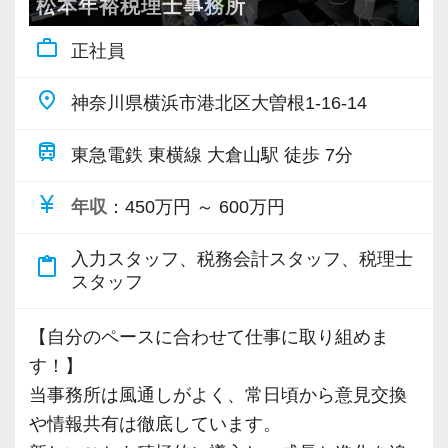
他の事務所に比べ残業は少なくなっているの
松本年裕税理士事務所
ップ税理士法人のいいところ聞いてみた～
・ざっくばらんに質問OK
そのなかで定期的な席替えやチームの班替えを
は、スタッフ個々のスキルアップを大切にして
・納得後に選考へ進めます
実施。得意分野や経験の異なる様々な人と一緒
work_outline
前職は小規模な事務所で、なかなか担当を持つ
正社員
いるからです。
・入社時期は柔軟に対応
に仕事を行うことで、より柔軟かつ多彩なノウ
ことができませんでした。
当事務所の最寄駅である大倉山駅から横浜駅ま
採用動画② スタートアップの「社員に密着さ
place
・半年～1年の調整も可能
神奈川県横浜市港北区大曽根1-16-14
ハウや知識を身に付けられる体制を整えていま
代表が高齢で新しいお客様も増えず、自分の今
で電車で10分、渋谷駅まで20分です。
せてもらえませんか？」
す。
後のキャリアを考えて転職を決意し、当社に入
学校に通いながら資格取得にも挑戦できます。
train
東急電鉄 東横線 大倉山駅 徒歩 7分
まずはカジュアル面談からでも歓迎です
また関西・関東とそれぞれの拠点での交流もあ
社しました。
さらに当事務所では司法書士・弁護士・労務士
「応募する」からお気軽にご連絡ください。
り、オンライン・オフラインを問わず気軽に話
現在は、渋谷オフィスの責任者として一つの拠
currency_yen
とも連携をとっていますので、幅広いスキルア
年収
：450万円 ～ 600万円
し合える社風です。
点を任されています。
ップも図れます。
入力スタッフ、税務会計スタッフ、税理士
事務所研修として外部機関の様々な研修にも出
content_paste
【各種社会保険完備、ユニークな手当制度あ
積極的に手を挙げるアクティブな人には向いて
スタッフ
席してもらっていますので、良い刺激にもなり
り】
いる会社です。
ます。
社会保険等の一般的な福利厚生の他に、各種手
【自分のペースに合わせて仕事に取り組めま
私も新しい経験にチャレンジしたいと思い、渋
当も充実。
す！】
谷オフィスの開設に合わせて、責任者になりた
【すべての税務に関与できる環境で、会計事務
税務能力検定等の資格検定に合格するともらえ
当事務所は風通しがよく、常日頃から意見交換
いと立候補しました。
所経験者を募集します】
る「合格手当」、社員には入社3年（5万円）・5
や情報共有は徹底しています。
主体性のある人にはキャリアアップとレベルア
入社後は、経験豊富な先輩と一緒に、あなたの