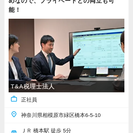
めなので、プライベートとの両立も可
ミュニケーションが好きな方は、自信を持って
【自己成長ためのチャレンジや本人の意思を尊
能！
ください。
重する社風】
私もお客様から「電話対応が良い」とお褒めの
弊社が拡大期にあり、常に新しいことへのチャ
言葉をいただきました。
レンジを重視するメンバーが揃っています。
接客業で培った“笑声”のスキルが思わぬところで
学べる楽しさ、自分自身を成長させていける環
役に立ったようです。
境を求めている方には適した職場です。
また、メンバーの強みや目指したい方向性、大
チャレンジしたい思いを応援してくれる勢いの
切にしたいことを言語化し、知り合えている職
ある会社で一緒に成長しましょう！
場です。
若くて勤勉な先輩が多いので、「私も頑張ろ
新しいことをやるときに周りのサポートやチー
T&A税理士法人
う」という気持ちに自然になれます。
ムを作ったり、いつでも相談に乗ってもらえる
「未経験だし」「入社したばかりだし」となか
work_outline
正社員
上司がいます。
なか手を挙げられなくても、上長がフォローし
place
て「やってみて！」と任せてくれますから、安
神奈川県相模原市緑区橋本6-5-10
【求める人物像】
心して飛び込んできてください！
■自分の市場価値を高めたい方
ＪＲ 橋本駅 徒歩 5分