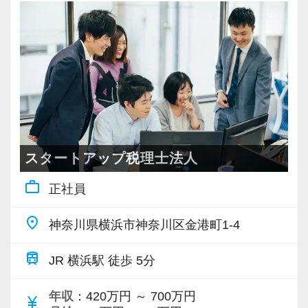
充実した実務重視のOJTで、安心して職務経験
「▲▲社の税務調査について相談があって…」
と知識をゼロから身に付けられます！
「ちょっとやってみたいことが」
税務・会計の経験と知識を磨きながらステップ
など、相談・雑談・声かけなど会話の種類を問
アップを目指しませんか？
わず誰もが気軽にコミュニケーションを楽しめ
る雰囲気があります。
【対象業種100種以上！節税・融資・税務調査に
悩んでいるスタッフがいれば「何かあった
強い税理士法人です】
の？」と自ら声をかけて、一緒に問題解決に乗
創業以来17年連続増収増益、顧問先数2500以
り出します。
スタートアップ税理士法人
上、全国6拠点で安定的に成長中です。
work_outline
正社員
お客様に事務所までご来社いただく来所型サー
頑張れば頑張った分だけ評価されるため、希望
ビスで、中小企業の経営を幅広くサポートして
すればリーダーや管理職のようなポジションへ
place
神奈川県横浜市神奈川区金港町1-4
います。
のチャレンジも可能。
税務の知識やスキルだけではない「人に信頼さ
train
JR 横浜駅 徒歩 5分
専門Webサイトを10サイト以上運営しており、
れるマネジメント力」を身に付けたい方は、ぜ
新規顧問契約のお客様が毎年400件以上増加！
ひ当社の横浜オフィスで一緒に働きましょう！
年収
：420万円 ～ 700万円
currency_yen