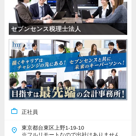
の風通しの良さが自慢！
など、相談・雑談・声かけなど会話の種類を問
税理士はサービス業です。誠実に仕事を行い、
◆仕事やチームの課題にはみんなで解決に臨
わず誰もが気軽にコミュニケーションを楽しめ
お客様に満足していただくことを大事にしてく
みます！
る雰囲気があります。
れる方を求めています。
セブンセンス税理士法人
悩んでいるスタッフがいれば「何かあった
私たち自身も設立から間もないベンチャー組織
の？」と自ら声をかけて、一緒に問題解決に乗
スキルと経験に合わせてキャリアを重ねつつ、
です。
り出します。
部下のマネジメントも少しずつお任せして自信
一人ひとりの振る舞いがこれからの組織のカル
を持っていけるよう私たちもバックアップしま
チャーを作ります。
頑張れば頑張った分だけ評価されるため、希望
す。
自分たちの手で、イチから会社組織を作ってい
すればリーダーや管理職のようなポジションへ
最初は自信が無くても意欲があれば大丈夫で
くという経験は、他の事務所ではなかなかでき
のチャレンジも可能。
す。
ません。
税務の知識やスキルだけではない「人に信頼さ
一緒に事務所を盛り立てていただける方をお待
世の中のすべての起業家のために、メンバー全
れるマネジメント力」を身に付けたい方は、ぜ
ちしています！
員で組織としてさらにブラッシュアップし、本
ひ当社の横浜オフィスで一緒に働きましょう！
work_outline
正社員
当に価値のあるサービスを提供し続けることに
【こんな方を求めています】
取り組んでいきます。
【ご紹介が多い安定企業でお客様から一番に信
・情熱を持って仕事ができ、途中で諦めない人
東京都台東区上野1-19-10
place
頼される税務のプロを目指せます】
※フルリモートなので出社はありません
・責任感を持って仕事に取り組める人