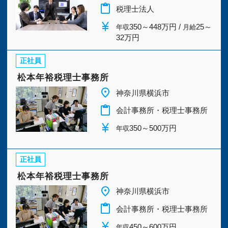
今すぐ会員登録
content_paste
税理士法人
USCPA
(1)
社会保険労務士
(4)
currency_yen
350～448万円 /
25～
年収
月給
32万円
PC版サイトを見る
行政書士
(3)
中小企業診断士
(5)
正社員
日商簿記1級
(15)
日商簿記2級
(25)
松本年裕税理士事務所
採用ご担当者様
place
神奈川県横浜市
日商簿記3級
(10)
content_paste
会計事務所・税理士事務所
currency_yen
350～500万円
ファイナンシャルプランナー1級
(4)
年収
ファイナンシャルプランナー2級
(8)
正社員
松本年裕税理士事務所
未経験OK
(4)
経験者優遇
(5)
place
神奈川県横浜市
content_paste
会計事務所・税理士事務所
完全週休２日
(9)
子育て応援
(6)
currency_yen
450～600万円
年収