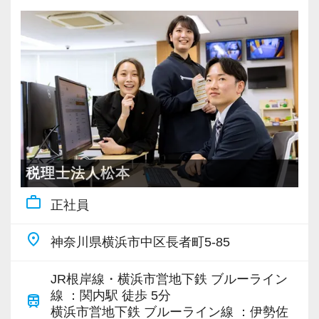
す！
・ざっくばらんに質問OK
・納得後に選考へ進めます
会計事務所経験者の方には幅広い業務に携わっ
・入社時期は柔軟に対応
ていただき、早い段階から部下やチームのマネ
・半年～1年の調整も可能
ジメント業務にも挑戦できます！これまでの経
験・知識を活かしながら、さらに上のステージ
まずはカジュアル面談からでも歓迎です
でキャリアアップをしませんか？
「応募する」からお気軽にご連絡ください。
【対象業種100種以上！節税・融資・税務調査に
税理士法人松本
強い税理士法人です】
work_outline
正社員
創業以来17年連続増収増益、顧問先数2500以
上、全国6拠点で安定的に成長中です。
place
神奈川県横浜市中区長者町5-85
お客様に事務所までご来社いただく来所型サー
ビスで、中小企業の経営を幅広くサポートして
JR根岸線・横浜市営地下鉄 ブルーライン
います。
線 ：関内駅 徒歩 5分
train
横浜市営地下鉄 ブルーライン線 ：伊勢佐