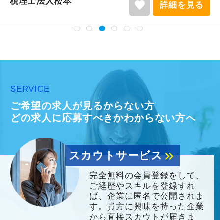
税理士法人松本
favorite
細を見る
詳
SERVICE
ご希望の求人が見るからない方
どの求人に応募すべきかわからない方へ
スカウトサービス
keyboard_double_arrow_right
完全無料の会員登録をして、
ご経歴やスキルを登録すれ
ば、企業に匿名で公開されま
す。貴方に興味を持った企業
から直接スカウトが届きま