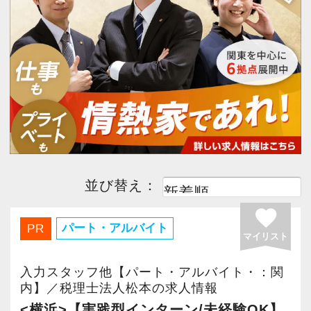
今すぐ会員登録
行政書士
(1)
中小企業診断士
(1)
日商簿記1級
(2)
日商簿記2級
(3)
PC版サイトを見る
日商簿記3級
(2)
採用ご担当者様
ファイナンシャルプランナー1級
(1)
ファイナンシャルプランナー2級
(2)
並び替え：
favorite
未経験OK
(2)
経験者優遇
(1)
パート・アルバイト
PR
マイリスト
完全週休２日
(3)
子育て応援
(1)
入力スタッフ他【パート・アルバイト・：関
内】／税理士法人松本の求人情報
主婦・主夫歓迎
(2)
駅から５分以内
(3)
<横浜>【実践型インターン/未経験OK】