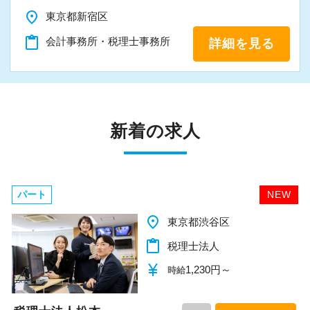
お客様からの「ありがとう」が、最大のやりが
place
東京都新宿区
いになります！
content_paste
会計事務所・税理士事務所
詳細を見る
はじめての仕事には不安もあるかもしれません
が、当社は同じ目標をもったインターンの数も
多く心強いですよ。やる気のある方、ご応募お
待ちしています！
新着の求人
パート
NEW
place
千葉県柏市
content_paste
税理士法人
currency_yen
1,140円～
時給