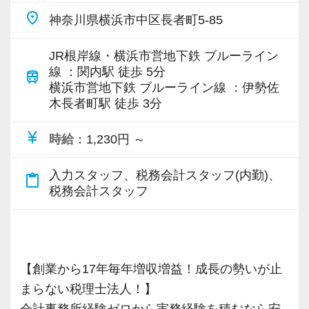
place
神奈川県横浜市中区長者町5-85
JR根岸線・横浜市営地下鉄 ブルーライン
線 ：関内駅 徒歩 5分
train
横浜市営地下鉄 ブルーライン線 ：伊勢佐
木長者町駅 徒歩 3分
currency_yen
時給
：1,230円 ～
入力スタッフ、税務会計スタッフ(内勤)、
content_paste
税務会計スタッフ
【創業から17年毎年増収増益！成長の勢いが止
まらない税理士法人！】