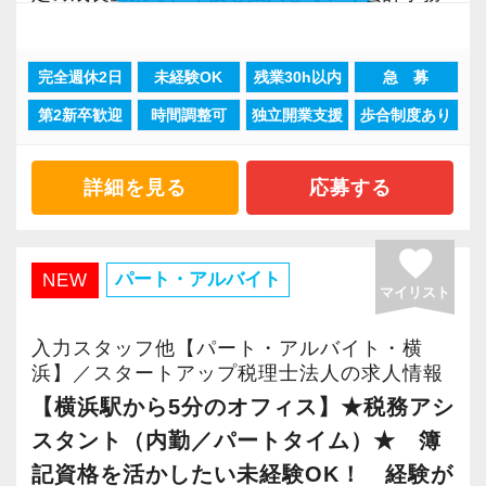
取得しました。
所でスタートしましょう！
「職場環境改善宣言企業」と「経営労務診断実
完全週休2日
未経験OK
残業30h以内
急 募
施企業」の認定を受け、今後も社員が働きやす
現在当社では「渋谷」「新宿」「錦糸町」
い環境づくりを積極的に推進していきます。
第2新卒歓迎
時間調整可
独立開業支援
歩合制度あり
「柏」「横浜」「大阪」の６拠点を展開してい
長く安心して働ける環境を用意してお待ちして
ます。
おりますので、当社で将来の不安なく働いてみ
2021年6月に「渋谷オフィス」を新設し、その
詳細を見る
応募する
ませんか？
後「新宿オフィス」「大阪オフィス」「錦糸町
オフィス」が拡張移転！
favorite
【横浜の事務所はこんなオフィスです】
さらに2022年12月には「柏オフィス」を開設
パート・アルバイト
NEW
マイリスト
前例のない業務でも「まずはやってみよう」と
し、2025年には大阪オフィスを増床するなど、
いう姿勢で業務に取り組んでいるスタッフが多
事業拡大を続けています。
入力スタッフ他【パート・アルバイト・横
く活躍しています。
安定性抜群の環境で自己成長を実現できます。
浜】／スタートアップ税理士法人の求人情報
20～30代の意欲ある若手が多く、何かと話し声
【横浜駅から5分のオフィス】★税務アシ
が飛び交う活気ある職場です。
社員の持つ「やる・やりたい」という気持ちを
スタント（内勤／パートタイム）★ 簿
大事にしているため、資格を持っていなくて
記資格を活かしたい未経験OK！ 経験が