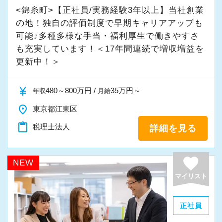
経験やスキルももちろん重要ですが、それ以上
当社の実践型インターンでは、普段の学生生活
<錦糸町>【正社員/実務経験3年以上】当社創業
告業務にもチャレンジして頂けます。先輩スタ
に周囲への思いやりや感謝の気持ちを持ち、誠
の地！独自の評価制度で早期キャリアアップも
では扱うことのない専門性が高い業務をお任せ
この7つの要素に共感するメンバーが集まってい
ッフがサポートしますので、安心して税務・会
実に仕事へ向き合える方と一緒に働きたいと考
可能♪多種多様な手当・福利厚生で働きやすさ
します。
ます。
計の業務を一通り覚えられます！
えています。
も充実しています！＜17年間連続で増収増益を
そのため、勢いだけではどうにもならない課題
それぞれが自分自身の目標に向かって主体的に
更新中！＞
や問題点もでてきますが、一つずつ確実に乗り
行動でき、お互いに協力し、常に感謝しあえる
▽ステップ3(4ヶ月目〜)
・素直な姿勢で新しいことを学べる方
越えていきましょう！
環境です。
一通りの業務を覚えたら、自分自身で決算を行
・周囲と協力しながら業務を進められる方
currency_yen
480～800万円 /
35万円～
年収
月給
常に自ら学ぶ姿勢で臨んでください。着実に実
だからこそ、いつでも笑顔が絶えず、たとえ辛
って頂きます。決算書が出来ましたら、先輩ス
・お客様や仲間に対して誠実に対応できる方
place
東京都江東区
績を作りながら課題や問題の分析スキルを身に
い・苦しい・厳しい状況でも、楽しさとやりが
タッフ・オフィス責任者からのチェックと国税
・成長意欲を持ち、前向きにチャレンジできる
付ける経験を積むことが自信に繋がります。
いを見つけながら仕事ができるのだと考えてい
OBのダブルチェックがあります。
content_paste
税理士法人
詳細を見る
方
多くのインターン生を育成した実績があります
ます。
ので、安心して仲間と一緒に働く楽しさと自分
当社ならではの「仕事のステップ」を踏みなが
favorite
また、当事務所ではDX化や業務改善などにも積
NEW
の成⻑を日々実感して頂けると思います。
クライアントとともに成長を続ける私たち、ス
ら実務を経験することで、半年もすればある程
極的に取り組んでいます。
マイリスト
自分が「将来こうなりたい」「こんな風に成⻑
タートアップ税理士法人で、あなた自身のステ
度一人で仕事をすることができるようになりま
したい」「こういうサービスを提供したい」と
ップアップを私たちと一緒に目指してみません
す。
「まずはやってみる」
正社員
いう夢を語れる若いパワーのある方を求めてい
か。
「新しいことにも前向きに挑戦してみる」