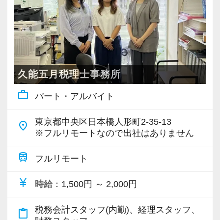
【実務型研修・教育制度充実！学生の間に、こ
◆わからないことはすぐに聞けるメンバー間
「▲▲社の税務調査について相談があって…」
れからの会計業界で生き残るために必要な専門
の風通しの良さが自慢！
「ちょっとやってみたいことが」
性を磨けます】
◆仕事やチームの課題にはみんなで解決に臨
など、相談・雑談・声かけなど会話の種類を問
会計業界はいずれコンピューターやAIに取って
みます！
わず誰もが気軽にコミュニケーションを楽しめ
変わられる職業と言われています。
る雰囲気があります。
久能五月税理士事務所
その中で生き残るためにできることはコンピュ
私たち自身も設立から間もないベンチャー組織
悩んでいるスタッフがいれば「何かあった
work_outline
パート・アルバイト
ーターやAIにはできないお客様とのコミュニケ
です。
の？」と自ら声をかけて、一緒に問題解決に乗
ーション力を磨くこと。
一人ひとりの振る舞いがこれからの組織のカル
り出します。
東京都中央区日本橋人形町2-35-13
place
チャーを作ります。
※フルリモートなので出社はありません
当社では、全員がお客様のことを一番に考え、
自分たちの手で、イチから会社組織を作ってい
頑張れば頑張った分だけ評価されるため、希望
最新の税務・会計サービスを提供しています。
くという経験は、他の事務所ではなかなかでき
train
すればリーダーや管理職のようなポジションへ
フルリモート
現時点で深い知識や経験をお持ちでなくても安
ません。
のチャレンジも可能。
currency_yen
心してください！
時給
：1,500円 ～ 2,000円
世の中のすべての起業家のために、メンバー全
税務の知識やスキルだけではない「人に信頼さ
社員と同じように実務経験を積みながら税法や
員で組織としてさらにブラッシュアップし、本
れるマネジメント力」を身に付けたい方は、ぜ
税務会計スタッフ(内勤)、経理スタッフ、
会計の知識を得られるようフォロー体制はバッ
content_paste
当に価値のあるサービスを提供し続けることに
ひ当社の横浜オフィスで一緒に働きましょう！