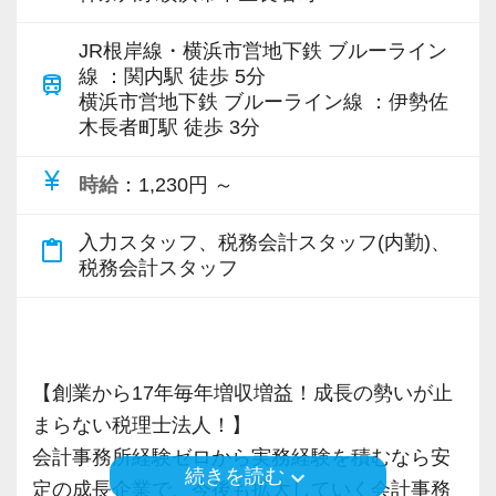
います。
JR根岸線・横浜市営地下鉄 ブルーライン
専門Webサイトを10サイト以上運営しており、
線 ：関内駅 徒歩 5分
train
新規顧問契約のお客様が毎年400件以上増加！
横浜市営地下鉄 ブルーライン線 ：伊勢佐
木長者町駅 徒歩 3分
各オフィスに国税OB税理士が在籍しているの
で、税務調査にも精通しています。
currency_yen
時給
：1,230円 ～
税理士という仕事は不況に強い仕事で、融資対
入力スタッフ、税務会計スタッフ(内勤)、
content_paste
応、給付金のサポート、補助金のサポートなど
税務会計スタッフ
お手伝いできる業務は数多く存在しています。
そのため、全拠点でスタッフの増員に力を入れ
ており、さらなるサービス品質の向上を目指し
ています。
【創業から17年毎年増収増益！成長の勢いが止
まらない税理士法人！】
また、職場環境の改善に積極的に取り組む企業
会計事務所経験ゼロから実務経験を積むなら安
keyboard_arrow_down
続きを読む
に対して認証される「社労士診断認証制度」を
定の成長企業で、今後も拡大していく会計事務