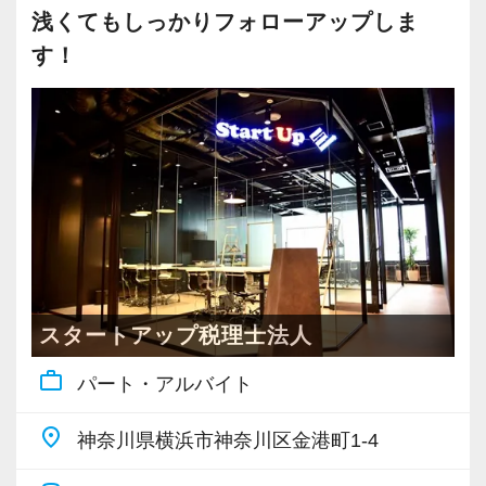
例えば、
も、スピーディーなキャリアアップが可能で
浅くてもしっかりフォローアップしま
「○○さんの案件どうなってる？」
す！
す！
「▲▲社の税務調査について相談があって…」
「ちょっとやってみたいことが」
充実した実務重視のOJTで、安心して職務経験
など、相談・雑談・声かけなど会話の種類を問
と知識をゼロから身に付けられます！
わず誰もが気軽にコミュニケーションを楽しめ
税務・会計の経験と知識を磨きながらステップ
る雰囲気があります。
アップを目指しませんか？
悩んでいるスタッフがいれば「何かあった
の？」と自ら声をかけて、一緒に問題解決に乗
【対象業種100種以上！節税・融資・税務調査に
り出します。
強い税理士法人です】
創業以来17年連続増収増益、顧問先数2500以
スタートアップ税理士法人
頑張れば頑張った分だけ評価されるため、希望
上、全国6拠点で安定的に成長中です。
work_outline
すればリーダーや管理職のようなポジションへ
パート・アルバイト
お客様に事務所までご来社いただく来所型サー
のチャレンジも可能。
ビスで、中小企業の経営を幅広くサポートして
place
神奈川県横浜市神奈川区金港町1-4
税務の知識やスキルだけではない「人に信頼さ
います。
れるマネジメント力」を身に付けたい方は、ぜ