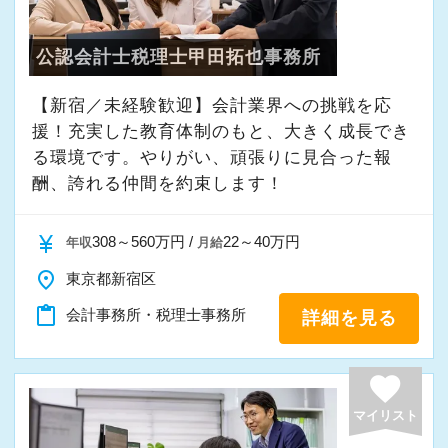
ます。
これまでも多くのインターン生が実践型インタ
新しい扉を開けるのはとても勇気がいることで
採用動画① ～突撃インタビュー スタートア
ーン制度を使い、ステップアップを実現してき
そんな姿勢をお持ちの方であれば、経験を活か
公認会計士税理士甲田拓也事務所
すが、輝ける未来のために一歩を踏み出して一
ップ税理士法人のいいところ聞いてみた～
た実績が当社にはあります！
しながらさらに成長できる環境です。
緒に頑張っていきませんか？
実践型インターンを通して学校では絶対に学ぶ
【新宿／未経験歓迎】会計業界への挑戦を応
一緒に学び、成長しながら、お客様のお役に立
ことができない知識と実務を徹底的に磨くこと
援！充実した教育体制のもと、大きく成長でき
てる仕事をしていきませんか。
【現役スタッフの声】
採用動画② スタートアップの「社員に密着さ
ができます。
る環境です。やりがい、頑張りに見合った報
せてもらえませんか？」
酬、誇れる仲間を約束します！
★事務所の理念★
インターンから新卒で入社しました。
インターン終了後は新卒採用の道も用意してい
～事業の発展に寄与するために、公正で健全な
インターン時代は「ここまでやるの！？」とい
ます。26卒のインターン生も入社予定です。
currency_yen
308～560万円 /
22～40万円
年収
月給
会計・税務を通じて、貢献できる価値を提供
うくらい実践に近い形の業務を任されて大変な1
place
東京都新宿区
し、人生豊かで幸せになるための力となること
年でしたが、だからこそ実力がつき達成感を得
【各種社会保険完備、ユニークな手当制度あ
～
content_paste
会計事務所・税理士事務所
詳細を見る
ることができました。
り】
当事務所では、経営者やそこで働く社員の皆さ
まだ入社１年目ですが、すでに法人20件・個人8
社会保険等の一般的な福利厚生の他に、各種手
まがより良い未来を実現できるよう、日々業務
favorite
件を担当させてもらっています。
当も充実。
に取り組んでいます。
税務能力検定等の資格検定に合格するともらえ
マイリスト
また、職員一人ひとりが仕事にやりがいや成長
現在は、税理士を目指して勉強にも励んでいま
る「合格手当」など、当社ならではの制度を設