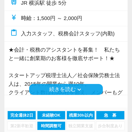
train
JR 横浜駅 徒歩 5分
ひ当社の横浜オフィスで一緒に働きましょう！
専門Webサイトを10サイト以上運営しており、
新規顧問契約のお客様が毎年400件以上増加！
currency_yen
時給
：1,500円 ～ 2,000円
【ご紹介が多い安定企業でお客様から一番に信
各オフィスに国税OB税理士が在籍しているの
content_paste
頼される税務のプロを目指せます】
で、税務調査にも精通しています。
入力スタッフ、税務会計スタッフ(内勤)
私達は「税務のプロフェッショナルとしてお客
様に寄り添う」ことが一つの使命です。
★会計・税務のアシスタントを募集！ 私たち
税理士という仕事は不況に強い仕事で、融資対
と一緒に創業期のお客様を徹底サポート！★
応、給付金のサポート、補助金のサポートなど
お客様から「こうしたい」という理想をいただ
お手伝いできる業務は数多く存在しています。
いたら、それを一緒になって実現するために大
スタートアップ税理士法人／社会保険労務士法
そのため、全拠点でスタッフの増員に力を入れ
きく力を発揮できる存在でありたいと考えてい
人は、2015年の開業から満10年。
ており、さらなるサービス品質の向上を目指し
keyboard_arrow_down
続きを読む
ます。ご紹介案件が7割を超えているのも、そう
クライアント数は1,500社を超え、メンバーもグ
ています。
いった私たちの姿勢がお客様から評価されてい
ループ全体で180名超の規模に拡大してきたベン
るからだと自負しています。
チャー事務所です。
また、職場環境の改善に積極的に取り組む企業
完全週休2日
未経験OK
残業30h以内
急 募
これまで私たちのサービスを評価、信頼いただ
に対して認証される「社労士診断認証制度」を
今後もお客様に満足していただけるようにスキ
第2新卒歓迎
時間調整可
独立開業支援
歩合制度あり
いたお客様やパートナー様からのご紹介から、
取得しました。