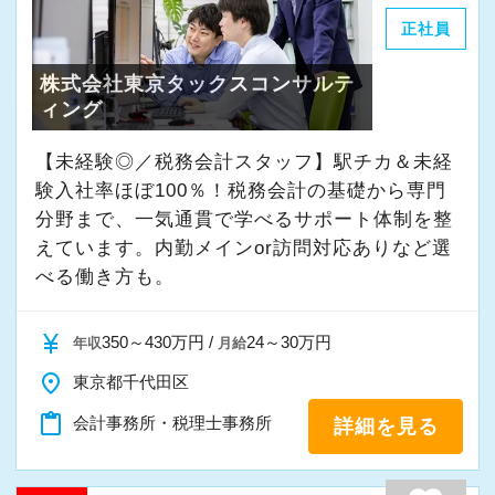
を感じながら、安心して長く働ける事務所であ
す。
けているので、ぜひ活用してください。
正社員
りたいと考えています。
オフィスに税理士がいるので、わからないこと
詳しくはこちら（リンク先：https://www.tokyo-
株式会社東京タックスコンサルテ
はすぐ聞けるのがいいですね。
consulting.com/recruit/environment/benefits）
私たちと一緒に成長しながら働いてみません
ィング
経験と知識をつけて、お客様から頼られる存
か。
在、後輩の手本になるような存在になれるよう
【成長のための5つのこだわりを大事にしていま
【未経験◎／税務会計スタッフ】駅チカ＆未経
ご応募をお待ちしております！
に頑張っています。
す】
験入社率ほぼ100％！税務会計の基礎から専門
仕事をする上では5つのこだわり「クイックレス
分野まで、一気通貫で学べるサポート体制を整
会社の良いところは“温かさ”があります。
えています。内勤メインor訪問対応ありなど選
ポンス・プラス思考・有言実行・他責禁止・気
べる働き方も。
お客様に対しても、仲間に対しても、アットホ
配り」を掲げ、一人ひとりが実行しています。
ームで明るい会社です。
より多くの「ありがとう」と笑顔をいただき続
currency_yen
350～430万円 /
24～30万円
チームで動いているので、わからないことや困
年収
月給
けるために「情熱家であれ！」がモットーで
ったことの相談先にも迷わず、何でもすぐに聞
す。
place
東京都千代田区
くことができて安心です。
content_paste
会計事務所・税理士事務所
詳細を見る
【求職者へのメッセージ】
数字が好きで人と関わるのが好きな人でした
当社の実践型インターンでは、普段の学生生活