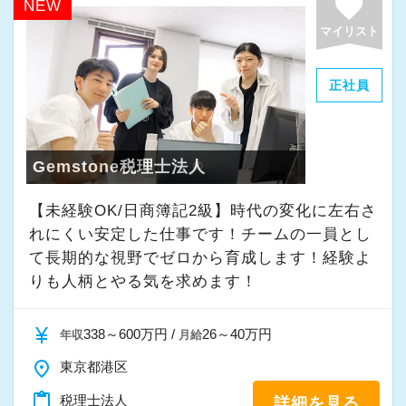
favorite
NEW
ら、この仕事に向いていると思います。
では扱うことのない専門性が高い業務をお任せ
お客様からの「ありがとう」が、最大のやりが
マイリスト
します。
いになります！
そのため、勢いだけではどうにもならない課題
正社員
や問題点もでてきますが、一つずつ確実に乗り
はじめての仕事には不安もあるかもしれません
越えていきましょう！
が、当社は同じ目標をもったインターンの数も
常に自ら学ぶ姿勢で臨んでください。着実に実
多く心強いですよ。やる気のある方、ご応募お
Gemstone税理士法人
績を作りながら課題や問題の分析スキルを身に
待ちしています！
付ける経験を積むことが自信に繋がります。
【未経験OK/日商簿記2級】時代の変化に左右さ
多くのインターン生を育成した実績があります
れにくい安定した仕事です！チームの一員とし
ので、安心して仲間と一緒に働く楽しさと自分
て⻑期的な視野でゼロから育成します！経験よ
の成⻑を日々実感して頂けると思います。
りも人柄とやる気を求めます！
自分が「将来こうなりたい」「こんな風に成⻑
したい」「こういうサービスを提供したい」と
currency_yen
338～600万円 /
26～40万円
年収
月給
いう夢を語れる若いパワーのある方を求めてい
place
東京都港区
ます。
content_paste
税理士法人
詳細を見る
新しい扉を開けるのはとても勇気がいることで