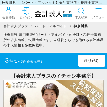
神奈川県 - 【パート・アルバイト】会計事務所・税理士事務所の求人・転職情報
求人検索
会員登録
ログイン
会計求人プラス
パート・アルバイト
神奈川県
神奈川県 雇用形態がパート・アルバイトの会計・税理士事務
ログイン
所の求人情報、転職情報です。未経験からでも働ける会計業界
の求人情報も多数掲載中。
最近見た求人
3
件
(1～3件を表示中)
マイリスト
税理士
(2)
【会計求人プラスのイチオシ事務所】
税理士科目合格者(未登録)
(2)
お問い合わせ
税理士科目一部合格者
(3)
社会保険労務士
(1)