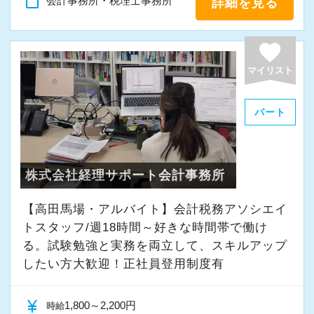
content_paste
会計事務所・税理士事務所
詳細を見る
オフィスに税理士がいるので、わからないこと
はすぐ聞けるのがいいですね。
favorite
経験と知識をつけて、お客様から頼られる存
在、後輩の手本になるような存在になれるよう
マイリスト
に頑張っています。
パート
会社の良いところは“温かさ”があります。
お客様に対しても、仲間に対しても、アットホ
ームで明るい会社です。
株式会社経理サポート会計事務所
チームで動いているので、わからないことや困
【高田馬場・アルバイト】会計税務アソシエイ
ったことの相談先にも迷わず、何でもすぐに聞
トスタッフ/週18時間～好きな時間帯で働け
くことができて安心です。
る。試験勉強と実務を両立して、スキルアップ
したい方大歓迎！正社員登用制度有
数字が好きで人と関わるのが好きな人でした
ら、この仕事に向いていると思います。
currency_yen
1,800～2,200円
時給