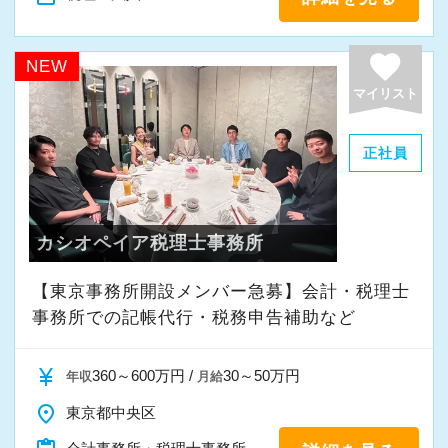
すが、輝ける未来のために一歩を踏み出して一
緒に頑張っていきませんか？
favorite
NEW
マイリスト
【現役スタッフの声】
正社員
インターンから新卒で入社しました。
インターン時代は「ここまでやるの！？」とい
うくらい実践に近い形の業務を任されて大変な1
カシオペイア税理士事務所
年でしたが、だからこそ実力がつき達成感を得
ることができました。
【東京事務所開設メンバー急募】会計・税理士
まだ入社１年目ですが、すでに法人20件・個人8
事務所での記帳代行・税務申告補助など
件を担当させてもらっています。
currency_yen
360～600万円 /
30～50万円
年収
月給
現在は、税理士を目指して勉強にも励んでいま
place
東京都中央区
す。