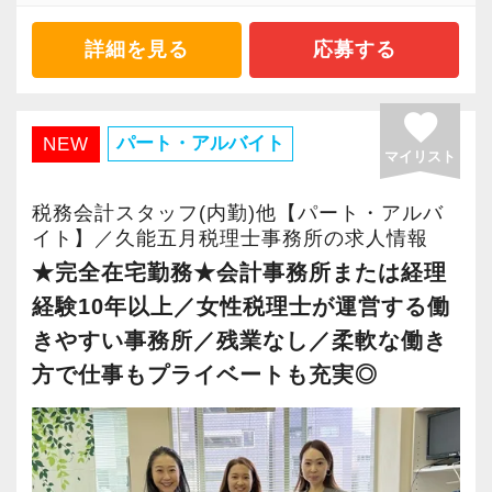
ルの向上を目指し、税務のプロとして高い信頼
他の事務所にないスピードで新しいお客様との
「職場環境改善宣言企業」と「経営労務診断実
を獲得していきます。
出会いを重ね続けることができ、着実に業績を
施企業」の認定を受け、今後も社員が働きやす
詳細を見る
応募する
お客様から信頼され、心の通ったサービスを提
伸ばしています。
い環境づくりを積極的に推進していきます。
供する真の「税務プロフェッショナル」として
長く安心して働ける環境を用意してお待ちして
favorite
の道を私たちと一緒に歩んでみませんか？
私たちの組織の最大の資産であり価値の源泉は
おりますので、当社で将来の不安なく働いてみ
パート・アルバイト
NEW
マイリスト
『人』。
ませんか？
【目指すは“大家族のような会社”明るく楽しく一
一人ひとりが成長を続けることこそ、私たち自
税務会計スタッフ(内勤)他【パート・アルバ
緒に働ける方を求めています】
身やクライアントのために一番重要であること
【横浜の事務所はこんなオフィスです】
イト】／久能五月税理士事務所の求人情報
「こんな明るい事務所ははじめて」と言われる
をみんなが理解しています。
前例のない業務でも「まずはやってみよう」と
★完全在宅勤務★会計事務所または経理
ほど、仲が良くて明るいのが当社の特徴です。
これから組織がさらに成長していくために、
いう姿勢で業務に取り組んでいるスタッフが多
経験10年以上／女性税理士が運営する働
実践型インターンは成⻑性を重視していて、や
「困難はみんなで乗り越える」環境づくりにも
く活躍しています。
きやすい事務所／残業なし／柔軟な働き
りがいを持てることとステップアップできるこ
ますます取り組んでいくので、たとえ経験の浅
20～30代の意欲ある若手が多く、何かと話し声
方で仕事もプライベートも充実◎
とを第一に考えています。
い方でも、意欲と気概を持たれていれば、必ず
が飛び交う活気ある職場です。
将来会計事務所で活躍したい熱い想いのある
ご活躍いただけます。
方、お待ちしています！
◆チームで業務に取り組み、みんなで助け合
例えば、
う社風です！
「○○さんの案件どうなってる？」