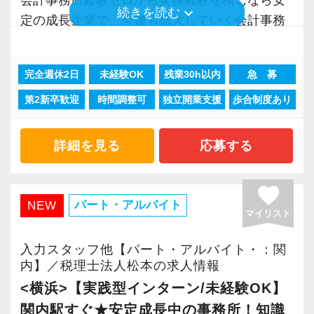
会計事務所経験ゼロから実務経験を積むなら安
keyboard_arrow_down
続きを読む
定の成長企業で、今後も拡大していく会計事務
所でスタートしましょう！
完全週休2日
未経験OK
残業30h以内
急 募
現在当社では「渋谷」「新宿」「錦糸町」
第2新卒歓迎
時間調整可
独立開業支援
歩合制度あり
「柏」「横浜」「大阪」の６拠点を展開してい
ます。
2021年6月に「渋谷オフィス」を新設し、その
詳細を見る
応募する
後「新宿オフィス」「大阪オフィス」「錦糸町
オフィス」が拡張移転！
favorite
さらに2022年12月には「柏オフィス」を開設
パート・アルバイト
NEW
マイリスト
し、2025年には大阪オフィスを増床するなど、
事業拡大を続けています。
入力スタッフ他【パート・アルバイト・：関
安定性抜群の環境で自己成長を実現できます。
内】／税理士法人松本の求人情報
<横浜>【実践型インターン/未経験OK】
社員の持つ「やる・やりたい」という気持ちを
関内駅すぐ★安定成長中の事務所！知識