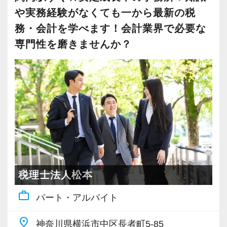
大事にしているため、資格を持っていなくて
や実務経験がなくても一から最新の税
も、スピーディーなキャリアアップが可能で
務・会計を学べます！会計業界で必要な
す！
専門性を磨きませんか？
充実した実務重視のOJTで、安心して職務経験
と知識をゼロから身に付けられます！
税務・会計の経験と知識を磨きながらステップ
アップを目指しませんか？
【対象業種100種以上！節税・融資・税務調査に
強い税理士法人です】
創業以来17年連続増収増益、顧問先数2500以
税理士法人松本
上、全国6拠点で安定的に成長中です。
work_outline
パート・アルバイト
お客様に事務所までご来社いただく来所型サー
ビスで、中小企業の経営を幅広くサポートして
place
神奈川県横浜市中区長者町5-85