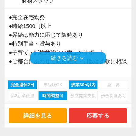
財務スタッフ
チリです。
取り組んでいきます。
【ご紹介が多い安定企業でお客様から一番に信
●完全在宅勤務
【先輩スタッフのサポートを受けながら段階を
【スタートアップ税理士法人はココが違う】
頼される税務のプロを目指せます】
●時給1500円以上
踏んでステップアップできます♪】
■ 会社設立前後や中小規模のクライアントがタ
私達は「税務のプロフェッショナルとしてお客
●昇給は能力に応じて随時あり
入社してからのステップアッププランを準備し
ーゲット ■
様に寄り添う」ことが一つの使命です。
●特別手当・賞与あり
ています。あなたの成長にあわせてステップア
業種業界を問わず毎日のように新規案件が増加
●子育て・試験勉強との両立をサポート
ップしていきましょう。
中。様々な業種の会社設立や税務課題解決に強
お客様から「こうしたい」という理想をいただ
keyboard_arrow_down
続きを読む
●ご都合にあわせて勤務時間・日数は柔軟に相談
みを持つプロとして、稀有な経験を積むことが
いたら、それを一緒になって実現するために大
可能
▽ステップ1(入社〜約1ヶ月)
できます。
きく力を発揮できる存在でありたいと考えてい
●正社員登用あり
先輩が担当しているお客様の月次試算表を作成
ます。ご紹介案件が7割を超えているのも、そう
完全週休2日
未経験OK
残業30h以内
急 募
しながら少しずつレベルアップしていきましょ
■ クラウド／ITにも強く、業界最先端の業務知
いった私たちの姿勢がお客様から評価されてい
第2新卒歓迎
時間調整可
独立開業支援
歩合制度あり
当事務所は、創業期や成長期の企業を中心に支
う。実際の数字に触れながら業務に取り組んで
見が身につく ■
るからだと自負しています。
援を行っている事務所です。
頂くことで、より理解と知識が深まります！
業務では最新のクラウドサービスやITツールを
現代では電子化が進んでいることから人も会社
詳細を見る
応募する
使っています。またグループ内にAIツールの開
今後もお客様に満足していただけるようにスキ
も生産性が求められており、当事務所でもDXを
▽ステップ2(2ヶ月目〜)
発チームを構築し、今後もIT化、デジタル化を
ルの向上を目指し、税務のプロとして高い信頼
積極的に推進しています。
そろそろ入力業務に慣れてきますので、本人の