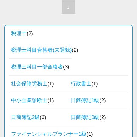
進める計画なので、先進的な業務スタイルの知
を獲得していきます。
職員一人ひとりの力がそのまま事業運営に直結
1
希望に応じて決算業務、年末調整業務、確定申
見を蓄えられます。
お客様から信頼され、心の通ったサービスを提
するところで、個人事務所ならではの面白さと
告業務にもチャレンジして頂けます。先輩スタ
供する真の「税務プロフェッショナル」として
実感が当事務所にはあります。
ッフがサポートしますので、安心して税務・会
■ どこまでも一貫してクライアントに伴走でき
の道を私たちと一緒に歩んでみませんか？
新しいチャレンジが沢山ありますので、飽きる
税理士
(2)
計の業務を一通り覚えられます！
る ■
ことなく経験を積み重ねることができます。
信用と信頼の積み上げが重要な仕事だからこ
【目指すは“大家族のような会社”明るく楽しく一
税理士科目合格者(未登録)
(2)
▽ステップ3(4ヶ月目〜)
そ、「最初だけ話して終わり」にはしません。
緒に働ける方を求めています】
★職場の雰囲気★
一通りの業務を覚えたら、自分自身で決算を行
「話しやすさNo.1」を目指して、あなたのファ
「こんな明るい事務所ははじめて」と言われる
個人事務所ならではの自由な雰囲気で、気負い
税理士科目一部合格者
(3)
って頂きます。決算書が出来ましたら、先輩ス
ンを増やしてください。
ほど、仲が良くて明るいのが当社の特徴です。
なく業務に向かっています。
タッフ・オフィス責任者からのチェックと国税
実践型インターンは成⻑性を重視していて、や
社会保険労務士
(1)
行政書士
(1)
職員同士の距離も近く、先輩へ相談しながら業
OBのダブルチェックがあります。
【マネジメントやキャリアチェンジ、メンバー
りがいを持てることとステップアップできるこ
務を覚えていくことができます。
自身の「挑戦」を重視】
とを第一に考えています。
中小企業診断士
(1)
日商簿記1級
(2)
パソコン作業になりますので、目や脳が疲れた
当社ならではの「仕事のステップ」を踏みなが
サービスのワンストップ化と全国展開を目指し
将来会計事務所で活躍したい熱い想いのある
ら、お茶やお菓子で糖分補給もしながら、作業
ら実務を経験することで、半年もすればある程
て成長を続ける私たちは、さらに仲間を増や
方、お待ちしています！
日商簿記2級
(3)
日商簿記3級
(2)
を進めています。
度一人で仕事をすることができるようになりま
し、支店展開し、組織を大きくしていきます。
す。
事業展開やご自身のキャリア志向に応じて、チ
【実務型研修・教育制度充実！学生の間に、こ
ファイナンシャルプランナー1級
(1)