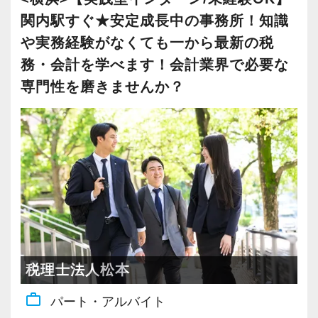
ボーナスあり
(1)
勤務時間調整可
(3)
関内駅すぐ★安定成長中の事務所！知識
や実務経験がなくても一から最新の税
月間残業30時間以内
(3)
急募
(2)
務・会計を学べます！会計業界で必要な
専門性を磨きませんか？
社会保険完備
(2)
新卒・第二新卒歓迎
(1)
独立開業支援
(1)
歩合制度あり
(1)
WEB面接OK
(2)
テレワーク推進
(1)
税理士法人松本
work_outline
パート・アルバイト