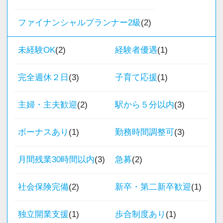
★入社後の仕事内容★
ームや支店を率いるマネジメントの立場に就い
れからの会計業界で生き残るために必要な専門
業務時間内は、事務所内スタッフともやりとり
これまでも多くのインターン生が実践型インタ
ファイナンシャルプランナー2級
(2)
ていただくことや、新しく事業部門が立ち上が
性を磨けます】
して頂きながら、
ーン制度を使い、ステップアップを実現してき
る際の主担当へのキャリアチェンジなど、チャ
会計業界はいずれコンピューターやAIに取って
完全在宅会計スタッフとして、会計業務全般を
未経験OK
(2)
経験者優遇
(1)
た実績が当社にはあります！
レンジしたい気持ちには適切に機会を提供する
変わられる職業と言われています。
お任せします。
実践型インターンを通して学校では絶対に学ぶ
ことで応えたいと考えています。
その中で生き残るためにできることはコンピュ
完全週休２日
(3)
子育て応援
(1)
ことができない知識と実務を徹底的に磨くこと
ーターやAIにはできないお客様とのコミュニケ
【具体的な業務】
ができます。
【採用基準は “スタンス ＞ 能力” 】
ーション力を磨くこと。
・記帳代行
主婦・主夫歓迎
(2)
駅から５分以内
(3)
プロフェッショナルとしての気概があり、ファ
・確定申告業務
インターン終了後は新卒採用の道も用意してい
ーストクラスのコンサルティングサービスを提
当社では、全員がお客様のことを一番に考え、
・年末調整業務
ボーナスあり
(1)
勤務時間調整可
(3)
ます。26卒のインターン生も入社予定です。
供するために“学習と成長を続ける”専門家組織。
最新の税務・会計サービスを提供しています。
・申告書作成補助
それが、私たちが追い求める組織像です。
現時点で深い知識や経験をお持ちでなくても安
・決算業務
月間残業30時間以内
(3)
急募
(2)
【各種社会保険完備、ユニークな手当制度あ
これを実現するには、組織として適切な成長の
心してください！
・Excelを使用した集計、Wordでの文書作成
り】
「場」を作るとともに、メンバー自身がその環
社員と同じように実務経験を積みながら税法や
社会保険完備
(2)
新卒・第二新卒歓迎
(1)
・資料やデータの整理
社会保険等の一般的な福利厚生の他に、各種手
境を活用して自分自身で主体的に経験を積もう
会計の知識を得られるようフォロー体制はバッ
・電話、メール対応
当も充実。
とする認識を持っていることが必要です。
チリです。
独立開業支援
(1)
歩合制度あり
(1)
・その他付随する業務