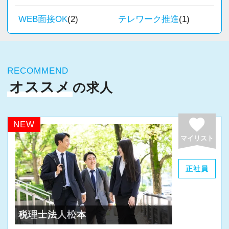
税務能力検定等の資格検定に合格するともらえ
既に手にしたスキル・資格や経歴そのものでは
る「合格手当」など、当社ならではの制度を設
なく、それらから学びを抽出し、将来に渡って
【先輩スタッフのサポートを受けながら段階を
WEB面接OK
(2)
テレワーク推進
(1)
これまでの会計事務所や経理経験を活かしてご
けているので、ぜひ活用してください。
自律と成長を続けられる“プロとしての矜持”を持
踏んでステップアップできます♪】
活躍いただけます。
詳しくはこちら（リンク先：https://www.tokyo-
つことこそが重要だと考えています。
入社してからのステップアッププランを準備し
consulting.com/recruit/environment/benefits）
そこで私たちは、採用選考においてもこれまで
ています。あなたの成長にあわせてステップア
また、経験やスキルに応じて徐々に担当する業
RECOMMEND
の能力偏重の採用基準を捨て、クライアントと
ップしていきましょう。
務の幅を広げていただきます。
オススメ
の求人
【成長のための5つのこだわりを大事にしていま
の約束＝バリューである『成長のための7UP』
将来的には申告書レビューなど、専門性を高め
す】
に基づく人物重視・スタンス重視の新しい採用
▽ステップ1(入社〜約1ヶ月)
られる業務にも携わることが可能です。
仕事をする上では5つのこだわり「クイックレス
基準を掲げています。
favorite
先輩が担当しているお客様の月次試算表を作成
NEW
どこでも通用する実務スキルを身につけなが
ポンス・プラス思考・有言実行・他責禁止・気
◆ 素直であること
しながら少しずつレベルアップしていきましょ
マイリスト
ら、着実にスキルアップできる環境です。
配り」を掲げ、一人ひとりが実行しています。
◆ 善良であること
う。実際の数字に触れながら業務に取り組んで
より多くの「ありがとう」と笑顔をいただき続
◆ 仲間と協力すること
頂くことで、より理解と知識が深まります！
正社員
★当事務所ではこんな方をお待ちしています！
けるために「情熱家であれ！」がモットーで
◆ 人のために動けること
★
す。
◆ 変化を楽しむこと
▽ステップ2(2ヶ月目〜)
当事務所では、職員同士が協力しながら気持ち
◆ 挑戦を恐れないこと
そろそろ入力業務に慣れてきますので、本人の
税理士法人松本
よく働ける環境づくりを大切にしています。
【求職者へのメッセージ】
◆ 成長を止めないこと
希望に応じて決算業務、年末調整業務、確定申