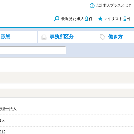
会計求人プラスとは？
0
0
最近見た求人
件
マイリスト
件
用形態
事務所区分
働き方
税理士法人
法人
012