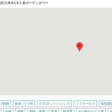
区六本木1-6-1 泉ガーデンタワー
け税務
飲食
小売
ＥＣ(ネットショップ)
ＩＴサービス
仮想通
金融
保険
運輸・倉庫
貿易
製造業
その他サービス業