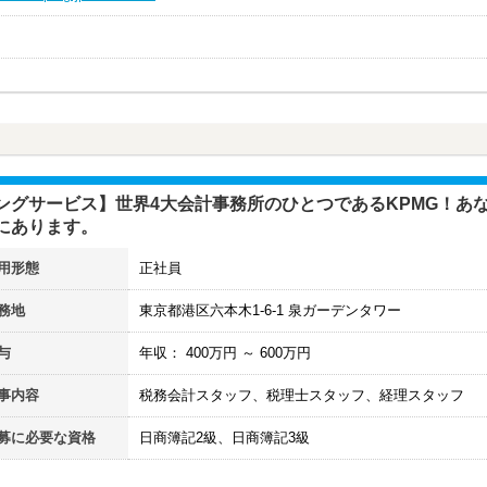
ングサービス】世界4大会計事務所のひとつであるKPMG！あ
にあります。
用形態
正社員
務地
東京都港区六本木1-6-1 泉ガーデンタワー
与
年収：
400
万円 ～
600
万円
事内容
税務会計スタッフ、税理士スタッフ、経理スタッフ
募に必要な資格
日商簿記2級、日商簿記3級