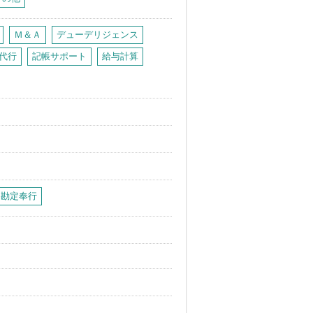
Ｍ＆Ａ
デューデリジェンス
代行
記帳サポート
給与計算
勘定奉行