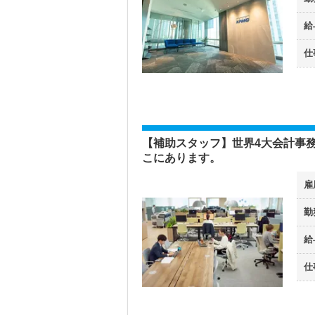
給
仕
【補助スタッフ】世界4大会計事
こにあります。
雇
勤
給
仕