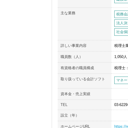
主な業務
税務会
法人決
社会保
詳しい事業内容
税理士
職員数（人）
1,05
有資格者の職員構成
税理士
取り扱っている会計ソフト
マネー
資本金・売上実績
TEL
03-6229
設立（年）
ホームページURL
https://