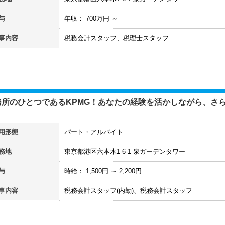
与
年収：
700
万円 ～
事内容
税務会計スタッフ、税理士スタッフ
務所のひとつであるKPMG！あなたの経験を活かしながら、さ
用形態
パート・アルバイト
務地
東京都港区六本木1-6-1 泉ガーデンタワー
与
時給：
1,500
円 ～
2,200
円
事内容
税務会計スタッフ(内勤)、税務会計スタッフ