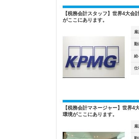
【税務会計スタッフ】世界4大会
がここにあります。
雇
勤
給
仕
【税務会計マネージャー】世界4
環境がここにあります。
雇
勤