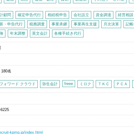
計顧問
確定申告代行
相続税申告
会社設立
資金調達
経営相談
算・申告代行
税務調査
事業承継
事業再生支援
月次決算
記帳
険
年末調整
英文会計
各種手続き代行
業
0人
180名
freee
フォワード クラウド
弥生会計
ミロク
ＴＫＣ
ＰＣＡ
-6225
recruit-kpmg.jp/index.html