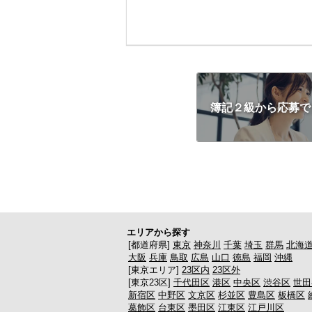
簿記２級から応募で
エリアから探す
[都道府県]
東京
神奈川
千葉
埼玉
群馬
北海
大阪
兵庫
鳥取
広島
山口
徳島
福岡
沖縄
[東京エリア]
23区内
23区外
[東京23区]
千代田区
港区
中央区
渋谷区
世田
新宿区
中野区
文京区
杉並区
豊島区
板橋区
葛飾区
台東区
墨田区
江東区
江戸川区