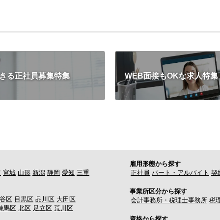
きる正社員募集特集
WEB面接もOKな求人特集
雇用形態から探す
道
宮城
山形
新潟
静岡
愛知
三重
正社員
パート・アルバイト
契
事業所区分から探す
谷区
目黒区
品川区
大田区
会計事務所・税理士事務所
税
練馬区
北区
足立区
荒川区
資格から探す