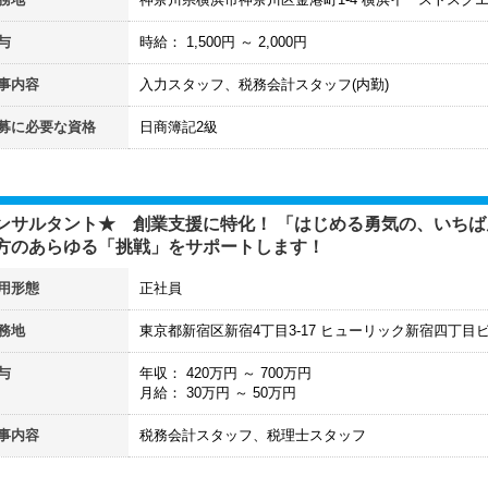
与
時給：
1,500
円 ～
2,000
円
事内容
入力スタッフ、税務会計スタッフ(内勤)
募に必要な資格
日商簿記2級
ンサルタント★ 創業支援に特化！ 「はじめる勇気の、いち
方のあらゆる「挑戦」をサポートします！
用形態
正社員
務地
東京都新宿区新宿4丁目3-17 ヒューリック新宿四丁目
与
年収：
420
万円 ～
700
万円
月給：
30
万円 ～
50
万円
事内容
税務会計スタッフ、税理士スタッフ