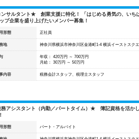
コンサルタント★ 創業支援に特化！ 「はじめる勇気の、いち
アップ企業を盛り上げたいメンバー募集！
用形態
正社員
務地
神奈川県横浜市神奈川区金港町1-4 横浜イーストスクエ
与
年収：
420
万円 ～
700
万円
月給：
30
万円 ～
50
万円
事内容
税務会計スタッフ、税理士スタッフ
税務アシスタント（内勤／パートタイム）★ 簿記資格を活かし
！
用形態
パート・アルバイト
務地
神奈川県横浜市神奈川区金港町1-4 横浜イーストスクエ