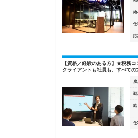
給
仕
応
【資格／経験のある方】★税務コ
クライアントも社員も、すべての
雇
勤
給
仕