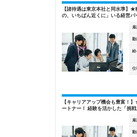
【諸待遇は東京本社と同水準】★
の、いちばん近くに」いる経営パ
雇
勤
給
仕
【キャリアアップ機会も豊富！】
ートナー！ 経験を活かした「挑
雇
勤