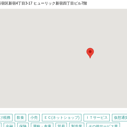
宿区新宿4丁目3-17 ヒューリック新宿四丁目ビル7階
け税務
飲食
小売
ＥＣ(ネットショップ)
ＩＴサービス
仮想通
金融
保険
運輸・倉庫
貿易
製造業
その他サービス業