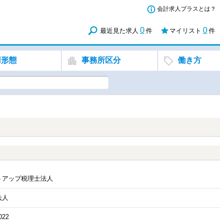
会計求人プラスとは？
0
0
最近見た求人
件
マイリスト
件
用形態
事務所区分
働き方
トアップ税理士法人
法人
022