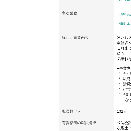
主な業務
税務会
補助金
詳しい事業内容
私たち
会社設
これま
にも、
気兼ね
■事業内
* 会
* 融
* 節税
* 経営
* 会計
などの
職員数（人）
131
有資格者の職員構成
公認会
税理士