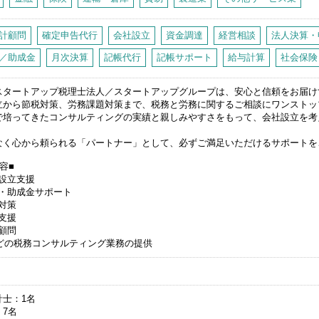
計顧問
確定申告代行
会社設立
資金調達
経営相談
法人決算・
／助成金
月次決算
記帳代行
記帳サポート
給与計算
社会保険
スタートアップ税理士法人／スタートアップグループは、安心と信頼をお届け
立から節税対策、労務課題対策まで、税務と労務に関するご相談にワンストッ
で培ってきたコンサルティングの実績と親しみやすさをもって、会社設立を考
なく心から頼られる「パートナー」として、必ずご満足いただけるサポートを
容■
社設立支援
資・助成金サポート
対策
支援
顧問
税務コンサルティング業務の提供
人
計士
1名
7名