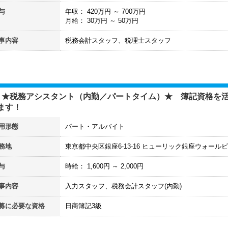
与
年収：
420
万円 ～
700
万円
月給：
30
万円 ～
50
万円
事内容
税務会計スタッフ、税理士スタッフ
】★税務アシスタント（内勤／パートタイム）★ 簿記資格を活
ます！
用形態
パート・アルバイト
務地
東京都中央区銀座6-13-16 ヒューリック銀座ウォールビ
与
時給：
1,600
円 ～
2,000
円
事内容
入力スタッフ、税務会計スタッフ(内勤)
募に必要な資格
日商簿記3級