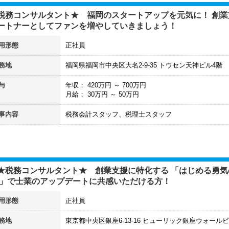
税務コンサルタント★ 福岡のスタートアップを元気に！ 創業
ートナーとしてファンを増やしていきましょう！
用形態
正社員
務地
福岡県福岡市中央区大名2-9-35 トウセン天神ビル4階
与
年収：
420
万円 ～
700
万円
月給：
30
万円 ～
50
万円
事内容
税務会計スタッフ、税理士スタッフ
★税務コンサルタント★ 創業支援に特化する 「はじめる勇
戦」で士業のアップデートに共感いただける方！
用形態
正社員
務地
東京都中央区銀座6-13-16 ヒューリック銀座ウォールビ