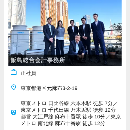
・月次レポートの作成
・申告書の作成補助
上記の業務が一通りできるようになったら、順
次お客様の担当をお任せします。
担当を持つことで、お客様の状況を深く把握で
きるようになり、責任感が芽生えます。これが
業務効率の向上と、ご自身の大きな成長に直結
飯島総合会計事務所
します。
work_outline
正社員
＊製販分離の体制を整えており、配属される部
署ごとに業務の内容を明確に分けています
place
東京都港区元麻布3-2-19
＊将来的には経営支援部（関与先を担当、税
務・経営の提案・相談、申告書の作成等）への
東京メトロ 日比谷線 六本木駅 徒歩 7分／
配属転換も可能です
東京メトロ 千代田線 乃木坂駅 徒歩 12分
train
都営 大江戸線 麻布十番駅 徒歩 10分／東京
メトロ 南北線 麻布十番駅 徒歩 12分
【そもそも製販分離とは】