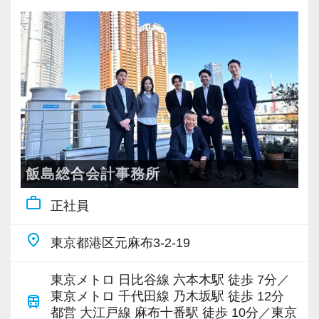
税理士の顔が見える会計事務所がモットー！
お客様とのコミュニケーションを非常に大切に
しています。
クライアントは資産家が多く、資産税を得意と
しています。
お仕事については、経験や能力に応じてお仕事
をお任せしますので安心して働いていただけま
す。
飯島総合会計事務所
周りのスタッフと協力しあいながら、マイペー
work_outline
正社員
スに仕事を進めていくことができます。
place
東京都港区元麻布3-2-19
【こんな方をお待ちしています！】
・士業ではなく、あくまでサービス業として、
東京メトロ 日比谷線 六本木駅 徒歩 7分／
関与先の立場に立った言動・対応・接遇のでき
東京メトロ 千代田線 乃木坂駅 徒歩 12分
train
る方
都営 大江戸線 麻布十番駅 徒歩 10分／東京