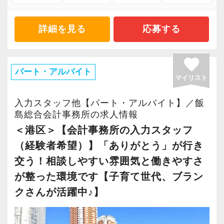
ます。
です。
・六本木という土地柄、大型案件や海外取引に
詳細を見る
応募する
【募集背景】
も携わる機会があり、幅広い経験を通じて税務
港区・六本木エリアに拠点を置く当事務所は顧
知識・スキルを深めることができます。
favorite
問先・案件数ともに順調に増加しており、体制
パート・アルバイト
・案件内容も税務会計、確定申告代行、会社設
マイリスト
を強化するタイミングです。
立、資金調達、相続税申告、M&A等など幅広い
今回は、内部体制を整えながらさらなる成長を
領域にわたります。
入力スタッフ他【パート・アルバイト】／飯
加速させるため、即戦力としてご活躍いただけ
島総合会計事務所の求人情報
る新たな仲間を募集します。
＜港区＞【会計事務所の入力スタッフ
【研修、会議】
～定期的な学び～
（経験者希望）】「ありがとう」が行き
【体制と仕事内容】
月1回の社内研修と月例会議を実施し、新しい情
交う！相談しやすい雰囲気と働きやすさ
社内は経営支援部・財務支援部・人事労務部、
報や経営知識の習得を継続的に支援します。外
が整った環境です【子育て世代、ブラン
所内チームで構成されており、現在、中核とな
部の税理士を招いた勉強会も開催しています。
クさんが活躍中♪】
る経営支援部と財務支援部での募集をしており
ます。
～実践的な議論～