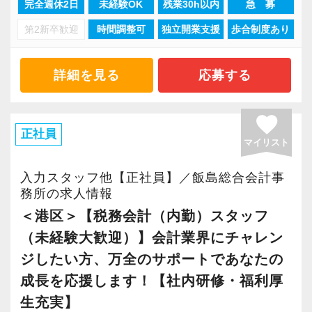
完全週休2日
未経験OK
残業30h以内
急 募
事務所は人気の表参道。
だが、パート・アルバイトであれば働いてみた
第2新卒歓迎
時間調整可
独立開業支援
歩合制度あり
青山通りから直ぐ入ったビルにあり、表参道駅
いと思っている方
「徒歩5分」で通勤にも便利です。
詳細を見る
応募する
私たちとともに頑張っていきましょう！ご応募
ご都合に合せてシフトを決めてもらいますの
お待ちしています！
で、プライベートと仕事の両立も可能です。
favorite
例えば、アフターファイブにショッピングも楽
正社員
マイリスト
しめますし、育児や勉強と両立して働くことも
可能です。
入力スタッフ他【正社員】／飯島総合会計事
育休に入った職員や2児の子育て真っ盛りの職
務所の求人情報
員、大学院に通う職員、フレックスタイムを利
＜港区＞【税務会計（内勤）スタッフ
用してアフターファイブに趣味のライブを楽し
（未経験大歓迎）】会計業界にチャレン
む職員などなど、これまで皆が仕事とプライベ
ジしたい方、万全のサポートであなたの
ートを楽しんでいます！
成長を応援します！【社内研修・福利厚
生充実】