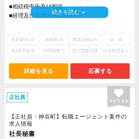
A．面接で事務所に伺った時は、働いている方全
務に関するものだけでなく、使用する会計ソフ
■相続税申告及び相談
keyboard_arrow_down
続きを読む
員がスペシャリストに感じ、仕事についていけ
トの勉強をする機会もあり、業務全般がまんべ
■経理及び金銭出納業務代行
【お客様の特徴】
るかとても心配でした。入社後のギャップは特
んなくスキルアップができています
法人のお客様は95％が東京で、その他神奈川、
にありませんが、今まで経験したことのない大
※応募には会計求人プラスにご登録が必要で
千葉と都心に集中しています。
完全週休2日
未経験OK
残業30h以内
急 募
きな案件に多く携わることができ、とても満足
Q．求職者へ向けて、この事務所の魅力を一言
す。
業種は飲食、小売、EC（ネットショップ）、IT
しています
第2新卒歓迎
時間調整可
独立開業支援
歩合制度あり
でお願いします
サービス、仮想通貨、美容・サロン、医療、不
A．多くのことを経験でき、スキルアップが見込
動産、貿易、その他サービス業と多岐にわた
Q．仕事の一番のやりがいは何ですか？
めます。周りの方々も優しいため「おいていか
り、
詳細を見る
応募する
A．顧問先から大きな信頼を寄せていただき、自
れる」「何をしてよいかわからず固まってしま
また六本木という土地柄、取引規模が大きい取
分の仕事に喜んでいただけた時に、とてもやり
う」というようなこともありません
引を行うこともあり、様々な経験を積むことが
favorite
がいを感じます
正社員
出来ます。
マイリスト
Q．入社後、どのようなステップで仕事を覚
業務についても税務会計、確定申告代行、会社
Q．事務所の雰囲気を率直に教えてください
え、成長していますか？
設立、資金調達、相続税申告、M&A等、幅広い
【正社員・神谷町】転職エージェント案件の
A．各専門分野ごとにチームを組み、日々情報を
A．最初は基礎的な入力を各会計ソフトの使い方
求人情報
サービスを提供しています。
共有しながら協力して業務を進めています
を覚えつつ行います。その後、少しずつ複雑な
社長秘書