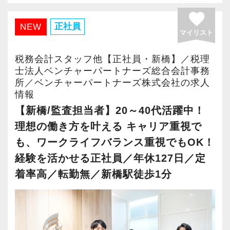
「少しずつ覚えていきたい」「まずはできるこ
favorite
とから始めたい」そんな気持ちを大切にしてい
正社員
NEW
マイリスト
ます。
税務会計スタッフ他【正社員・新橋】／税理
また、STREAMED（紙証憑の自動読取サービ
士法人ベンチャーパートナーズ総合会計事務
所／ベンチャーパートナーズ株式会社の求人
ス）をはじめとするAIを活用し、
情報
手入力作業の負担を軽減するなど、デジタル化
【新橋/監査担当者】20～40代活躍中！
を推進して効率的で働きやすい環境を整えてい
理想の働き方を叶える キャリア重視で
ます。
も、ワークライフバランス重視でもOK！
経験を活かせる正社員／年休127日／定
【こんな方にぴったり】
着率高／転勤無／新橋駅徒歩1分
・会計や経理の経験がある方はもちろん大歓
迎！
・未経験だけど、会計のお仕事にチャレンジし
たい方