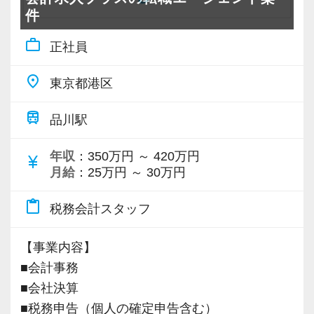
に更新し、スキルを磨きあげています。
プライベートの時間はしっかり確保されていま
たは取り込み、月次レポートの作成、申告書の
件
す。その分、たまにの飲み会等でいろいろな話
作成補助」をして頂けるスタッフの募集となり
【社員インタビュー】
work_outline
ができて楽しいですね
正社員
ます。
～中途入社9年目Aさん～
＊製版分離の体制を整えており、配属される部
place
Q．現在の仕事内容を教えてください
東京都港区
Q．入社後に身についたスキルや、成長を感じ
署ごとに業務の内容を明確に分けています
A．税務担当者として顧問先への税務アドバイス
たエピソードを教えてください
train
品川駅
と申告書作成をしています
A．入社したばかりの頃は、コンビニの領収書1
【そもそも製販分離とは】
つで頭を悩ませていましたが、現在はほとんど
「税務申告書などの制作（製造）」と「顧問先
年収
：350万円 ～ 420万円
currency_yen
Q．数ある会計事務所の中で、なぜ当事務所を
の領収書をすぐに判断できるようになりまし
へのサービス提供や営業活動（販売）」を分担
月給
：25万円 ～ 30万円
選んだのでしょうか？
た。先輩に質問する回数が減っていくことで成
することを製販分離と言います。
A．ホームページに掲載されている事務所のアッ
content_paste
長を実感しています
税務会計スタッフ
申告書作成や記帳代行などの「製」造部門を効
トホームな雰囲気に惹かれ、この事務所で働き
率化・標準化し、税務アドバイスや経営サポー
たいと思い入社を希望しました
Q．資格取得や研修など、スキルアップに関す
【事業内容】
トなどの「販」売・コンサルティング部門が顧
るサポート体制はどうですか？
■会計事務
客対応に集中することで、
Q．入社前のイメージや説明と、入社後のギャ
A．基礎の基礎から、少し応用したところまで、
■会社決算
サービスの質向上と生産性の両立を図る経営戦
ップはありましたか？
様々な研修を用意してくださっていました。税
■税務申告（個人の確定申告含む）
略です。