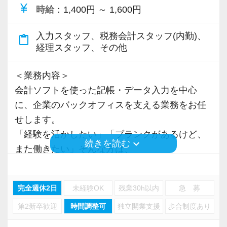
currency_yen
時給
：1,400円 ～ 1,600円
入力スタッフ、税務会計スタッフ(内勤)、
content_paste
経理スタッフ、その他
＜業務内容＞
会計ソフトを使った記帳・データ入力を中心
に、企業のバックオフィスを支える業務をお任
せします。
「経験を活かしたい」「ブランクがあるけど、
keyboard_arrow_down
続きを読む
また働きたい」そんな方は、
これまでのスキルを活かしてご活躍いただけま
す。
完全週休2日
未経験OK
残業30h以内
急 募
業務に慣れてきたら、ご希望やスキルに応じて
第2新卒歓迎
時間調整可
独立開業支援
歩合制度あり
担当業務の幅を広げていくことも可能です。
業務でわからないことは、その都度担当者に確