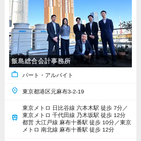
＊製販分離の体制を整えており、担当部署ごと
一方的な情報提供で終わらせず、各担当が抱え
に業務内容を明確化しています。
る疑問や実務課題について事前に質問を取りま
＊財務支援部は、経営支援部のバックヤードを
とめ、研修で回答を用意しディスカッションす
担う部門です。業務に慣れた後は、テレワーク
る形式です。
も利用可能となります。
経営支援部：お客様の担当となり、月次・年次
～スキルアップ支援～
レポート、税務アドバイス等、直接経営の支援
仕事に必要な研修や資格取得は就業時間内に受
飯島総合会計事務所
に注力する部門
講できるよう配慮。また、顧問先の課題はチー
work_outline
パート・アルバイト
財務支援部：内勤にて会計ソフトの入力、取り
ム全員で話し合う場を設け、一人で悩まずに取
込み、月次レポートの作成、申告書の作成補助
り組めるサポート体制が充実しています。
place
東京都港区元麻布3-2-19
を行う部門
会計事務所にとっての商品は私たち従業員です
から、組織として定期的に社内研修や月例会議
東京メトロ 日比谷線 六本木駅 徒歩 7分／
【お客様の特徴】
を実施することで、お客様と社員自らのために
東京メトロ 千代田線 乃木坂駅 徒歩 12分
train
・法人のお客様は95％が東京で、その他神奈
都営 大江戸線 麻布十番駅 徒歩 10分／東京
知識を常に更新し、スキルを磨きあげていま
メトロ 南北線 麻布十番駅 徒歩 12分
川、千葉など都心に集中しています。
す。
・業種は飲食、小売、EC（ネットショップ）、