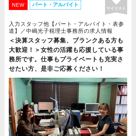
favorite
同じ業務を行うスタッフも近くにおり、わから
案などの付加価値業務に集中できる環境です。
パート・アルバイト
NEW
マイリスト
ないことがあっても聞きやすい環境を整備して
います！
既存の概念にとらわれず、柔軟な働き方や業務
入力スタッフ他【パート・アルバイト・表参
効率化を積極的に取り入れ、時代に合った職場
道】／中嶋光子税理士事務所の求人情報
環境や待遇を整えています。
＜決算スタッフ募集、ブランクある方も
⼠業という仕事の楽しさを感じつつも、新たな
大歓迎！＞女性の活躍も応援している事
変化が好きな⽅は当事務所に向いています。
務所です。仕事もプライベートも充実さ
まずは事務所見学や面談で、雰囲気を感じてく
せたい方、是非ご応募ください！
ださい。
◆ベンチャーパートナーズで働く3つの魅力◆
【AI・RPA活用により、付加価値業務へ集中で
きる環境】
STREAMEDによる記帳効率化や、議事録・面談
メモのAI要約など、業務効率化を積極的に推
進。