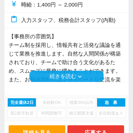
currency_yen
時給
：1,400円 ～ 2,000円
ITサービス、仮想通貨、美容・サロン、医療、
【社員インタビュー】
不動産、貿易、その他サービス業と非常に多様
～中途入社1年目Bさん～
content_paste
入力スタッフ、税務会計スタッフ(内勤)
です。
Q．現在の仕事内容を教えてください
・六本木という土地柄、大型案件や海外取引に
A．お客様から頂いた資料をもとに会計ソフトに
【事務所の雰囲気】
も携わる機会があり、幅広い経験を通じて税務
入力を行ったり、作成していただいた申告書の
チーム制を採用し、情報共有と活発な議論を通
知識・スキルを深めることができます。
送信準備や、送信後の処理を行っております
じて業務を推進します。自然な人間関係が構築
・案件内容も税務会計、確定申告代行、会社設
されており、チームで助け合う文化があるた
立、資金調達、相続税申告、M&A等など幅広い
Q．数ある会計事務所の中で、なぜこの事務所
め、スムーズに業務に慣れることができます。
keyboard_arrow_down
続きを読む
領域にわたります。
を選んだのでしょうか？
また、お昼休憩時にはプライベートな交流を楽
A．事務所のホームページに書かれている経営理
しむなど、業務時間外の交流も大切にしていま
【研修、会議】
念や写真等を見て、自分が税理士資格を勉強し
す。季節や仕事の区切りごとに親睦会も開催
～定期的な学び～
完全週休2日
未経験OK
残業30h以内
急 募
つつ働いていくにあたって適しているのではな
し、職場全体のコミュニケーションを深めてい
月1回の社内研修と月例会議を実施し、新しい情
いかと感じたからです。ほぼ直感でした
第2新卒歓迎
時間調整可
独立開業支援
歩合制度あり
ます。
報や経営知識の習得を継続的に支援します。外
現在、パート・アルバイトのスタッフはオフィ
部の税理士を招いた勉強会も開催しています。
Q．仕事の一番のやりがいは何ですか？
ス勤務３名、在宅勤務２名（全員女性）の体制
詳細を見る
応募する