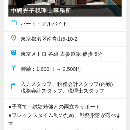
全担当者へPLAUD NOTEを貸与し、ChatGPT等
中嶋光子税理士事務所
の有料AIアカウントを付与するなど、
work_outline
パート・アルバイト
AIを「導入しているだけ」で終わらせず、現場
で実際に活用できる体制を整えています。
place
東京都港区南青山5-10-2
単純作業に追われるのではなく、税務・会計の
知識や経験を活かしながら、分析・提案・経営
train
東京メトロ 各線 表参道駅 徒歩 5分
支援などの付加価値業務に集中できる環境で
す。
currency_yen
時給
：1,600円 ～ 2,500円
入力スタッフ、税務会計スタッフ(内勤)、
【柔軟な働き方と定着率の高さ】
content_paste
税務会計スタッフ、税理士スタッフ
フレックスタイム制度やテレワーク制度を導入
しており、試験勉強や育児などに合わせて短時
●子育て・試験勉強との両立をサポート
間勤務も選択可能。
●フレックスタイム制のため、勤務形態が選べま
男女ともに育休取得・復帰実績があり、ライフ
す
イベントに応じた働き方が可能です。