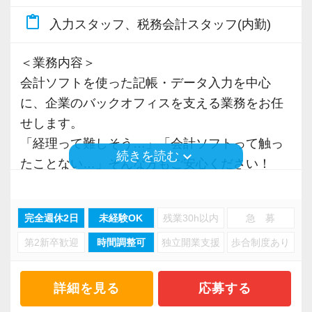
＜立地＞
content_paste
入力スタッフ、税務会計スタッフ(内勤)
新橋事務所はJR各線「新橋」駅、東京メトロ銀
座線「新橋」駅、都営地下鉄三田線「内幸町」
＜業務内容＞
駅から各徒歩1分と、複数路線も利用できアクセ
会計ソフトを使った記帳・データ入力を中心
スも良好♪
に、企業のバックオフィスを支える業務をお任
道中にはコンビニ、カフェ、飲食店も多数あ
せします。
り、ランチや出勤前後の買い物も便利な立地で
「経理って難しそう…」「会計ソフトって触っ
keyboard_arrow_down
続きを読む
す◎
たことない…」そんな方もご安心ください！
最初は先輩スタッフが隣について、操作の仕方
＜社員育成＞
や進め方を丁寧にお伝えします。
業務時間中に閲覧できる研修動画を多数用意！
完全週休2日
未経験OK
残業30h以内
急 募
業務でわからないことは、その都度担当者に確
同じ業務を行うスタッフも近くにおり、わから
第2新卒歓迎
時間調整可
独立開業支援
歩合制度あり
認できる体制を整えています。
ないことがあっても聞きやすい環境を整備して
慣れてきたら、書類の整理やチェック作業な
います！
ど、スキルに合わせてお仕事を広げていくこと
詳細を見る
応募する
もできます。