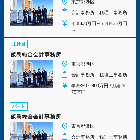
place
東京都港区
今すぐ会員登録
content_paste
会計事務所・税理士事務所
currency_yen
300万円～ /
25万円
年収
月給
PC版サイトを見る
～
正社員
飯島総合会計事務所
採用ご担当者様
place
東京都港区
content_paste
会計事務所・税理士事務所
currency_yen
350～900万円 /
29～
年収
月給
75万円
パート
飯島総合会計事務所
place
東京都港区
content_paste
会計事務所・税理士事務所