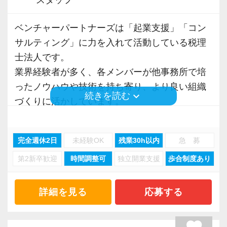
できます。
将来的には、出社と在宅勤務を組み合わせた働
ベンチャーパートナーズは「起業⽀援」「コン
き方も可能です！
サルティング」に⼒を⼊れて活動している税理
⼠法⼈です。
＜立地＞
業界経験者が多く、各メンバーが他事務所で培
新橋事務所はJR各線「新橋」駅、東京メトロ銀
ったノウハウや技術を持ち寄り、より良い組織
keyboard_arrow_down
続きを読む
座線「新橋」駅、都営地下鉄三田線「内幸町」
づくりに活かしています。
駅から各徒歩1分と、複数路線も利用できアクセ
メンバーの意見を積極的に取り入れ、自主性を
スも良好♪
大切にしながら、長く安心して働ける環境づく
完全週休2日
未経験OK
残業30h以内
急 募
道中にはコンビニ、カフェ、飲食店も多数あ
りを重視しています。
り、ランチや出勤前後の買い物も便利な立地で
第2新卒歓迎
時間調整可
独立開業支援
歩合制度あり
す◎
また、STREAMED をはじめとするAIツールや
RPAを導入し、記帳などの単純作業を徹底的に
詳細を見る
応募する
＜社員育成＞
効率化。
業務時間中に閲覧できる研修動画を多数用意！
巡回監査や申告業務の経験を活かし、分析や提