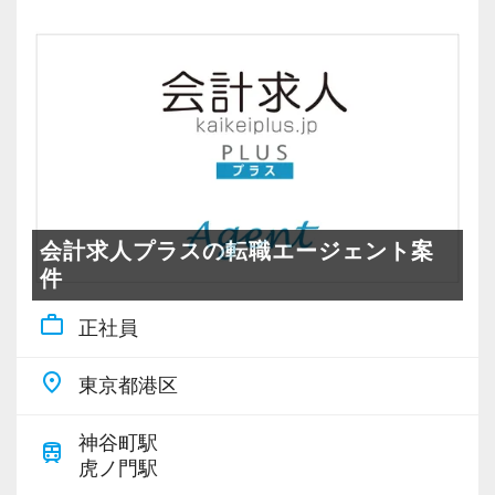
入力を行っていくことで、最終的には自分で全
【社内研修】
Q．上司はどのような方ですか？
ての入力を行えるようになりました
～実務研修の充実～
A．常に目を配り、学ぶ機会を積極的に与えてく
月に1～2回、パート・アルバイトスタッフが中
ださるよい上司だと思います
Q．将来的に目指している目標（例：税理士資
心となり、実務に直結する社内研修を実施して
格取得、管理職など）と、そのために事務所が
います。（例：Excelスキルアップ、会計ソフ
Q．入社後に身についたスキルや、成長を感じ
提供しているサポートはありますか？
ト/クラウド会計の活用法など）
たエピソードを教えてください
A．現在税理士資格の取得に向けて勉強をしてい
「会計事務所にとっての商品は私たち従業員」
A．オフィスが六本木という土地柄、顧問先に取
ます。朝、事務所で勉強をするためのスペース
という考えに基づき、チーム・個人のレベルア
会計求人プラスの転職エージェント案
引規模が大きい会社も多くあり、税務の知識経
を確保してくださったり、試験前には勉強用の
ップのため研修を充実させています。
件
験がより深まったと感じます
休暇をつけていただいたりと、手厚いサポート
work_outline
正社員
をいただいています
～合同会議での調整～
Q．資格取得や研修など、スキルアップに関す
毎週月曜日のスタッフ合同会議で、各担当者の
place
東京都港区
るサポート体制はどうですか？
【代表より】
仕事を共有し、全員でスケジューリングと業務
A．仕事に必要と判断される研修は就業時間内に
You will do it!（あなたならできる！）
の割り振りを行います。
神谷町駅
train
多く受講しています。また顧問先の課題につい
「お客様の喜びを自分の喜びにできる人」「あ
これにより、一人ひとりのスケジュールや案件
虎ノ門駅
てチーム全員で話し合う場も設けられており、
りがとうを言える人、言われる人」そんな方と
ボリュームを確認し、無理のないようバランス