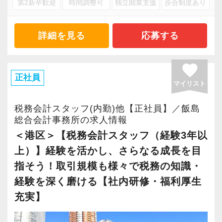
第2新卒歓迎
時間調整可
独立開業支援
歩合制度あり
し、職場全体のコミュニケーションを深めてい
ます。
詳細を見る
応募する
【募集背景】
港区・六本木エリアに拠点を置く当事務所は顧
favorite
問先・案件数ともに順調に増加しており、体制
正社員
マイリスト
を強化するタイミングです。
今回は、内部体制を整えながらさらなる成長を
税務会計スタッフ(内勤)他【正社員】／飯島
加速させるため、新たな仲間を募集します。
総合会計事務所の求人情報
＜港区＞【税務会計スタッフ（経験3年以
【体制と仕事内容】
上）】経験を活かし、さらなる成長を目
社内は経営支援部・財務支援部・人事労務部・
指そう！取引規模も様々で税務の知識・
所内チームで構成されており、現在、業界未経
経験を深く磨ける【社内研修・福利厚生
験者やご経験が浅い方を対象に所内チーム（内
充実】
勤）での募集をしております。
・会計ソフトへのデータ入力・取り込み