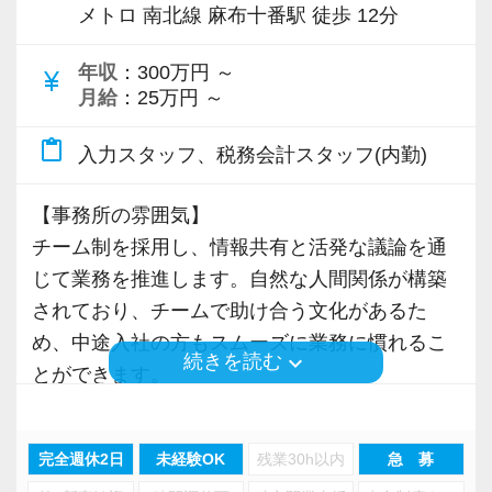
メトロ 南北線 麻布十番駅 徒歩 12分
・明るく社交的な方
・協調性をもって仕事に取り組める方
年収
：300万円 ～
currency_yen
・将来税理士として独立しようと思っている方
月給
：25万円 ～
(のれん分け制度あり)
・税理士として独立したものの まだ時間的に
content_paste
入力スタッフ、税務会計スタッフ(内勤)
余裕があるので、ご都合に合わせて働きたいと
思っている方
【事務所の雰囲気】
・税理士試験受験中なので、フルタイムは無理
チーム制を採用し、情報共有と活発な議論を通
だが、パート・アルバイトであれば働いてみた
じて業務を推進します。自然な人間関係が構築
いと思っている方
されており、チームで助け合う文化があるた
め、中途入社の方もスムーズに業務に慣れるこ
keyboard_arrow_down
続きを読む
私たちとともに頑張っていきましょう！ご応募
とができます。
お待ちしています！
また、お昼休憩時にはプライベートな交流を楽
しむなど、業務時間外の交流も大切にしていま
完全週休2日
未経験OK
残業30h以内
急 募
す。季節や仕事の区切りごとに親睦会も開催