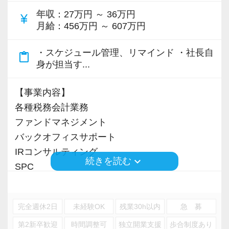
一人で悩まずに取り組める環境となっています
働きたいと常に考えております。
年収
：27万円 ～ 36万円
を図っています。
currency_yen
ので、スキルアップに関するサポート体制がと
月給
：456万円 ～ 607万円
私たちの役割は、税務会計だけでなく、経営・
ても充実していると感じます
人事・労務・IT・環境など、あらゆる分野でお
【社員インタビュー】
・スケジュール管理、リマインド ・社長自
content_paste
客様の課題解決に貢献することです。
～パート入社20年目Cさん～
身が担当す...
Q．どんな方と一緒に働きたいですか？
そのため、「作業」から「サービス」へ、「妥
Q．現在の仕事内容を教えてください
A．一緒に切磋琢磨し、仕事を進めていくことが
協」から「チャレンジ」へ、「スキルアップ」
A．会計処理全般（内訳書と概況書作成も含みま
【事業内容】
できる方と働きたいです
から「問題解決」へという意識を持ち業務に励
す）、申告書の取り込み、申告書送信後の製本
各種税務会計業務
んでいます。
等が主な仕事です
ファンドマネジメント
Q．どんな方がこの職場に向いていると思いま
在席して長いスタッフが多いのも特徴の一つ
バックオフィスサポート
すか？
で、居心地の良さや高い経験値が得られる環境
Q．どのような時に「この仕事をしていてよか
IRコンサルティング
A．顧問先からの要望に面倒がらずに動ける人だ
を追求しています。腰を据えて働き、経験値を
keyboard_arrow_down
続きを読む
った」と感じますか？
SPC
と思います
積み上げてきたい方にとっては最適な環境だと
A．直接的でも間接的でもとにかく、お客様に喜
思います。
んで頂けた時です
※応募には会計求人プラスにご登録が必要で
【代表より】
また、全従業員にノートPC支給・デュアルディ
完全週休2日
未経験OK
残業30h以内
急 募
す。
You will do it!（あなたならできる！）
スプレイ導入など、生産性を高めるための機
Q．事務所の雰囲気（人間関係、チームワーク
第2新卒歓迎
時間調整可
独立開業支援
歩合制度あり