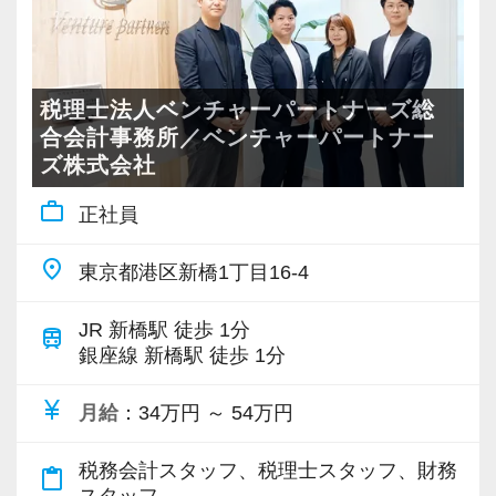
・コツコツ作業が好きな方
・勉強時間を確保しながら働きたい方
・ご家庭と両立しながら、無理なく働きたい方
税理士法人ベンチャーパートナーズ総
＜勤務体系＞ シフト制／残業なし／在宅勤務制
合会計事務所／ベンチャーパートナー
ズ株式会社
度あり
シフトは平日週3～5日、8：45～17：45内の1日
work_outline
正社員
実働5～8時間の中で、9:00～15:00、10:00～
17:00など、ご希望に合わせて勤務時間を設定し
place
東京都港区新橋1丁目16-4
ていただきます。
曜日固定の勤務となりますが、勤務予定曜日に
JR 新橋駅 徒歩 1分
train
銀座線 新橋駅 徒歩 1分
授業や模試、お子様の学校行事が重なってしま
った場合などは、事前にご相談いただければ変
currency_yen
月給
：34万円 ～ 54万円
更可能です。
振替勤務の必要もないので、勉強やご家庭と仕
税務会計スタッフ、税理士スタッフ、財務
content_paste
事を両立したい方にも無理のないシフトが実現
スタッフ