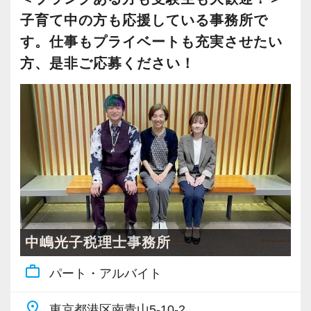
両方がある環境です。
可能です。
子育て中の方も応援している事務所で
育休に入った職員や2児の子育て真っ盛りの職
す。仕事もプライベートも充実させたい
◆リクルートURL◆
員、大学院に通う職員、フレックスタイムを利
https://www.vp-recruit.com/index.html
方、是非ご応募ください！
用してアフターファイブに趣味のライブを楽し
む職員などなど、これまで皆が仕事とプライベ
ートを楽しんでいます！
税理士の顔が見える会計事務所がモットー！
お客様とのコミュニケーションを非常に大切に
しています。
クライアントは資産家が多く、資産税を得意と
しています。
中嶋光子税理士事務所
work_outline
パート・アルバイト
お仕事については、経験や能力に応じてお仕事
をお任せしますので安心して働いていただけま
place
東京都港区南青山5-10-2