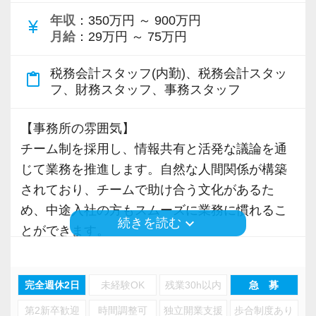
「税務申告書などの制作（製造）」と「顧問先
年収
：350万円 ～ 900万円
currency_yen
へのサービス提供や営業活動（販売）」を分担
月給
：29万円 ～ 75万円
することを製販分離と言います。
申告書作成や記帳代行などの「製」造部門を効
税務会計スタッフ(内勤)、税務会計スタッ
content_paste
フ、財務スタッフ、事務スタッフ
率化・標準化し、税務アドバイスや経営サポー
トなどの「販」売・コンサルティング部門が顧
【事務所の雰囲気】
客対応に集中することで、
チーム制を採用し、情報共有と活発な議論を通
サービスの質向上と生産性の両立を図る経営戦
じて業務を推進します。自然な人間関係が構築
略です。
されており、チームで助け合う文化があるた
め、中途入社の方もスムーズに業務に慣れるこ
【お客様の特徴】
keyboard_arrow_down
続きを読む
とができます。
・法人のお客様は95％が東京で、その他神奈
また、お昼休憩時にはプライベートな交流を楽
川、千葉など都心に集中しています。
しむなど、業務時間外の交流も大切にしていま
・業種は飲食、小売、EC（ネットショップ）、
完全週休2日
未経験OK
残業30h以内
急 募
す。季節や仕事の区切りごとに親睦会も開催
ITサービス、仮想通貨、美容・サロン、医療、
第2新卒歓迎
時間調整可
独立開業支援
歩合制度あり
し、職場全体のコミュニケーションを深めてい
不動産、貿易、その他サービス業と非常に多様