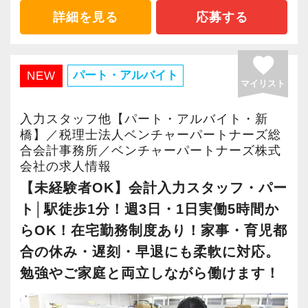
認できる体制を整えています。
詳細を見る
応募する
また、STREAMED（紙証憑の自動読取サービ
favorite
ス）をはじめとするAIを活用し、
パート・アルバイト
NEW
マイリスト
手入力作業の負担を軽減するなど、デジタル化
を推進して効率的で働きやすい環境を整えてい
入力スタッフ他【パート・アルバイト・新
ます。
橋】／税理士法人ベンチャーパートナーズ総
合会計事務所／ベンチャーパートナーズ株式
会社の求人情報
【こんな方にぴったり】
【未経験者OK】会計入力スタッフ・パー
・会計や経理の実務経験がある方
ト│駅徒歩1分！週3日・1日実働5時間か
・ブランクがあっても、もう一度働きたいと思
らOK！在宅勤務制度あり！家事・育児都
っている方
合の休み・遅刻・早退にも柔軟に対応。
・勉強時間を確保しながら働きたい方
勉強やご家庭と両立しながら働けます！
・ご家庭と両立しながら、無理なく働きたい方