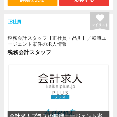
A．感謝をされたり、すこし手間がかかる業務を
です。その中には現在税理士試験にチャレンジ
～実践的な議論～
終えた時など、他の従業員の負担を減らすこと
している向上心あふれるスタッフもおります。
favorite
一方的な情報提供で終わらせず、各担当が抱え
ができたと実感した時です。誰かの役に立って
正社員
マイリスト
る疑問や実務課題について事前に質問を取りま
いると実感できるのは大きなやりがいです
【募集背景】
とめ、研修で回答を用意しディスカッションす
港区・六本木エリアに拠点を置く当事務所は顧
税務会計スタッフ【正社員・品川】／転職エ
る形式です。
Q．事務所の雰囲気（人間関係、チームワーク
問先・案件数ともに順調に増加しており、体制
ージェント案件の求人情報
など）を率直に教えてください
を強化するタイミングです。
税務会計スタッフ
～スキルアップ支援～
A．常に色々なところで情報共有や打ち合わせが
今回は、内部体制を整えながらさらなる成長を
仕事に必要な研修や資格取得は就業時間内に受
行われていますので、にぎやかなイメージがあ
加速させるため、即戦力としてご活躍いただけ
講できるよう配慮。また、顧問先の課題はチー
ります。業務上の会話は多いため、人間関係は
る新たな仲間を募集します。
ム全員で話し合う場を設け、一人で悩まずに取
知らずの間に形成されていました
り組めるサポート体制が充実しています。
【体制と仕事内容】
会計事務所にとっての商品は私たち従業員です
Q．休憩時間や終業後のコミュニケーションは
社内は経営支援部・財務支援部・人事労務部・
から、組織として定期的に社内研修や月例会議
ありますか？
所内チームで構成されています。
を実施し、お客様と社員自らのために知識を常
A．一般的に見たら少ないほうかもしれません。
今回は所内チームにて、「会計ソフトの入力ま
会計求人プラスの転職エージェント案