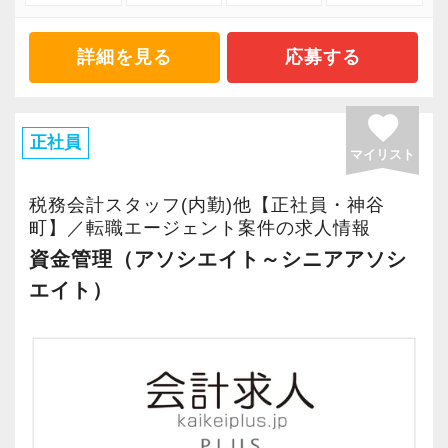
「お客様の喜びを自分の喜びにできる人」「あ
器・環境も整備済みです。
など）を率直に教えてください
りがとうを言える人、言われる人」そんな方と
次世代の会計人として活躍できる環境です。ご
A．入力等は所内チームでしておりますが､お互
詳細を見る
応募する
働きたいと常に考えております。
興味をお持ちいただけましたら、ぜひご応募く
いに助け合って処理しているので､とても仕事が
私たちの役割は、税務会計だけでなく、経営・
ださい。
スムーズに進みます
favorite
人事・労務・IT・環境など、あらゆる分野でお
正社員
客様の課題解決に貢献することです。
マイリスト
Q．上司はどのような方ですか？
そのため、「作業」から「サービス」へ、「妥
A．いつも忙しいのに､常に気にかけてください
税務会計スタッフ(内勤)他【正社員・神谷
協」から「チャレンジ」へ、「スキルアップ」
ますし、何よりとても優しいです
町】／転職エージェント案件の求人情報
から「問題解決」へという意識を持ち業務に励
資金管理（アソシエイト～シニアアソシ
んでいます。
Q．休憩時間や終業後のコミュニケーションは
エイト）
在席して長いスタッフが多いのも特徴の一つ
ありますか？
で、居心地の良さや高い経験値が得られる環境
A．お昼休憩時にはプライベートなことを話した
を追求しています。腰を据えて働き、経験値を
りしていますので、これが結構息抜きになって
積み上げてきたい方にとっては最適な環境だと
います
思います。
また、全従業員にノートPC支給・デュアルディ