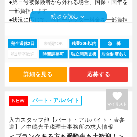
●第三号被保険者から外れる場合、国保・国年を
また、離職率は全国平均15％に対し、過去5年間
一部負担します
平均で7.1％。長く安心して働ける環境づくりを
keyboard_arrow_down
続きを読む
●状況に応じて、ベビーシッター料金を一部負担
大切にしています。
します
【成長できるフィールドと安心のサポート体
完全週休2日
未経験OK
残業30h以内
急 募
事務所は人気の表参道。
制】
第2新卒歓迎
時間調整可
独立開業支援
歩合制度あり
青山通りから直ぐ入ったビルにあり、表参道駅
当事務所はこれまでに、相談件数12,000件、会
「徒歩5分」で通勤にも便利です。
社設立3,500社以上の豊富な支援実績を有してお
詳細を見る
応募する
ります。
女性ばかりの職場なので、とてもアットホーム
起業支援や経営相談など、税務にとどまらない
で、毎日が女子会の様な雰囲気です。
幅広い経験を積むことができます。
favorite
パート・アルバイト
NEW
顧問先への提案や業務の進め方は個人の裁量を
マイリスト
ご都合に合せてシフトを決めてもらいますの
尊重しつつ、判断に迷う税務論点は随時相談可
で、プライベートと仕事の両立も可能です。
入力スタッフ他【パート・アルバイト・表参
能。
例えば、アフターファイブにショッピングも楽
道】／中嶋光子税理士事務所の求人情報
大きな裁量と、ひとりで抱え込まない安心感の
しめますし、育児や勉強と両立して働くことも
＜ブランクある方も受験生も大歓迎！＞