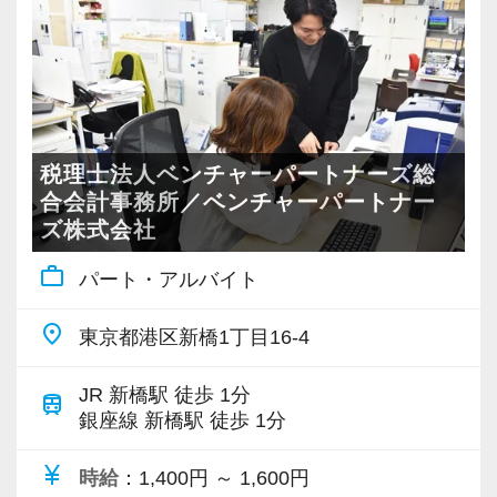
＜勤務体系＞ シフト制／残業なし／在宅勤務制
度あり
シフトは平日週3～5日、8：45～17：45内の1日
実働5～8時間の中で、9:00～15:00、10:00～
17:00など、ご希望に合わせて勤務時間を設定し
ていただきます。
税理士法人ベンチャーパートナーズ総
曜日固定の勤務となりますが、勤務予定曜日に
合会計事務所／ベンチャーパートナー
ズ株式会社
授業や模試、お子様の学校行事が重なってしま
った場合などは、事前にご相談いただければ変
work_outline
パート・アルバイト
更可能です。
振替勤務の必要もないので、勉強やご家庭と仕
place
東京都港区新橋1丁目16-4
事を両立したい方にも無理のないシフトが実現
できます。
JR 新橋駅 徒歩 1分
train
銀座線 新橋駅 徒歩 1分
将来的には、出社と在宅勤務を組み合わせた働
き方も可能です！
currency_yen
時給
：1,400円 ～ 1,600円