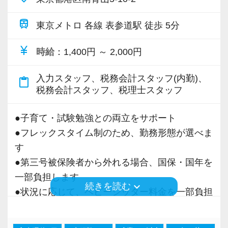
す。
周りのスタッフと協力しあいながら、マイペー
train
東京メトロ 各線 表参道駅 徒歩 5分
スに仕事を進めていくことができます。
currency_yen
時給
：1,400円 ～ 2,000円
【こんな方をお待ちしています！】
入力スタッフ、税務会計スタッフ(内勤)、
・士業ではなく、あくまでサービス業として、
content_paste
税務会計スタッフ、税理士スタッフ
関与先の立場に立った言動・対応・接遇のでき
る方
●子育て・試験勉強との両立をサポート
・明るく社交的な方
●フレックスタイム制のため、勤務形態が選べま
・協調性をもって仕事に取り組める方
す
・将来税理士として独立しようと思っている方
●第三号被保険者から外れる場合、国保・国年を
(のれん分け制度あり)
一部負担します
・税理士として独立したものの まだ時間的に
keyboard_arrow_down
続きを読む
●状況に応じて、ベビーシッター料金を一部負担
余裕があるので、ご都合に合わせて働きたいと
します
思っている方
・税理士試験受験中なので、フルタイムは無理