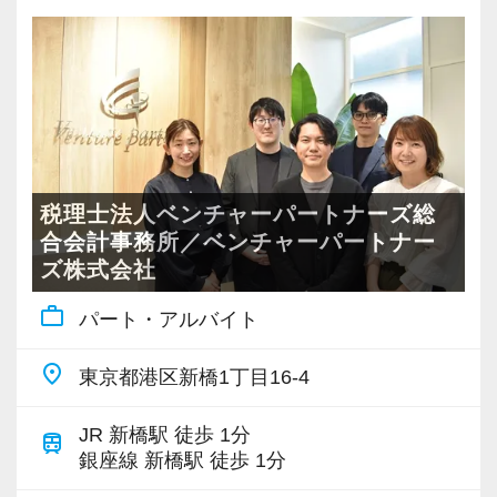
税理士法人ベンチャーパートナーズ総
合会計事務所／ベンチャーパートナー
ズ株式会社
work_outline
パート・アルバイト
place
東京都港区新橋1丁目16-4
JR 新橋駅 徒歩 1分
train
銀座線 新橋駅 徒歩 1分