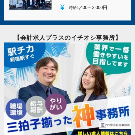
currency_yen
1,400～2,000円
時給
【会計求人プラスのイチオシ事務所】