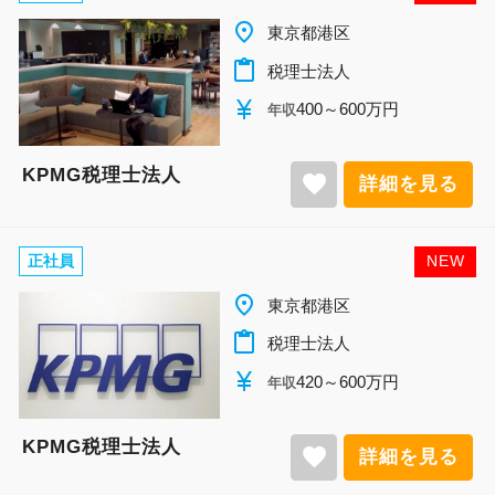
place
東京都港区
content_paste
税理士法人
currency_yen
400～600万円
年収
KPMG税理士法人
favorite
詳細を見る
正社員
NEW
place
東京都港区
content_paste
税理士法人
currency_yen
420～600万円
年収
KPMG税理士法人
favorite
詳細を見る