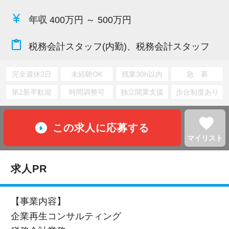
currency_yen
年収
400万円 ～ 500万円
content_paste
税務会計スタッフ(内勤)、税務会計スタッフ
完全週休2日
未経験OK
残業30h以内
急 募
第2新卒歓迎
時間調整可
独立開業支援
歩合制度あり
favorite
この求人に応募する
マイリスト
求人PR
【事業内容】
企業再生コンサルティング