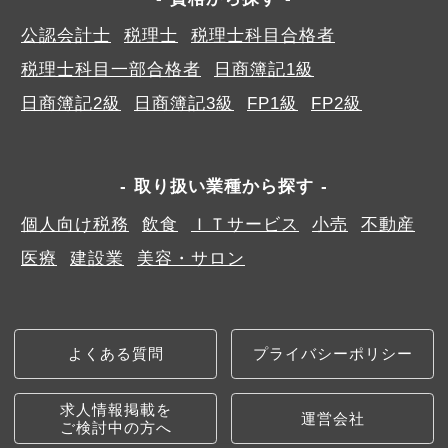
公認会計士
税理士
税理士科目合格者
税理士科目一部合格者
日商簿記1級
日商簿記2級
日商簿記3級
FP1級
FP2級
取り扱い業種から探す
個人向け税務
飲食
ＩＴサービス
小売
不動産
医療
建設業
美容・サロン
よくある質問
プライバシーポリシー
求人情報掲載を
運営会社
ご検討中の方へ