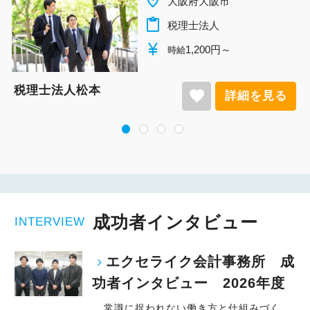
place
大阪府大阪市
content_paste
税理士法人
currency_yen
1,200円～
時給
税理士法人松本
favorite
詳細を見る
成功者インタビュー
INTERVIEW
エクセライク会計事務所 成
功者インタビュー 2026年度
常識に捉われない働き方と仕組みづく