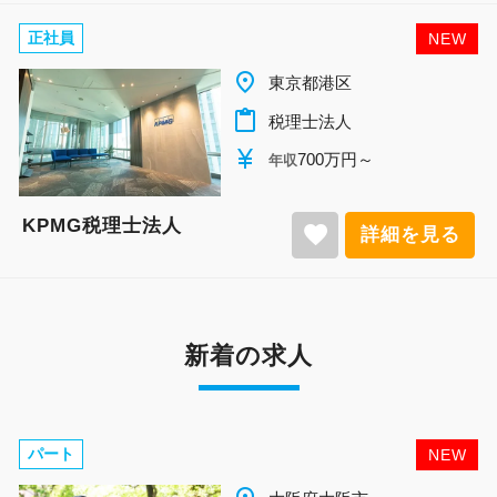
正社員
NEW
place
東京都港区
content_paste
税理士法人
currency_yen
700万円～
年収
KPMG税理士法人
favorite
詳細を見る
新着の求人
パート
NEW