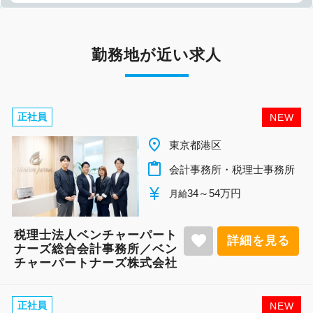
勤務地が近い求人
正社員
NEW
place
東京都港区
content_paste
会計事務所・税理士事務所
currency_yen
34～54万円
月給
税理士法人ベンチャーパート
favorite
詳細を見る
ナーズ総合会計事務所／ベン
チャーパートナーズ株式会社
正社員
NEW