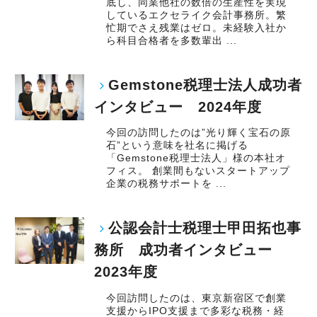
底し、同業他社の数倍の生産性を実現
しているエクセライク会計事務所。繁
忙期でさえ残業はゼロ。未経験入社か
ら科目合格者を多数輩出 ...
Gemstone税理士法人成功者
インタビュー 2024年度
今回の訪問したのは”光り輝く宝石の原
石”という意味を社名に掲げる
「Gemstone税理士法人」様の本社オ
フィス。 創業間もないスタートアップ
企業の税務サポートを ...
公認会計士税理士甲田拓也事
務所 成功者インタビュー
2023年度
今回訪問したのは、東京新宿区で創業
支援からIPO支援まで多彩な税務・経