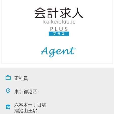
今すぐ会員登録
PC版サイトを見る
採用ご担当者様
work_outline
正社員
place
東京都港区
六本木一丁目駅
train
溜池山王駅