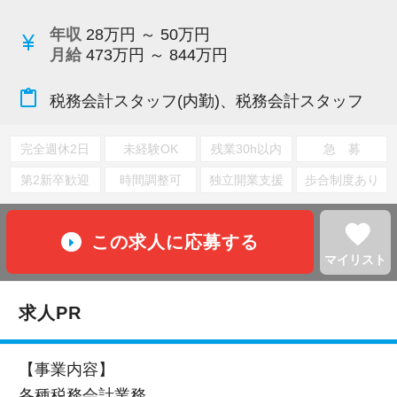
年収
28万円 ～ 50万円
currency_yen
月給
473万円 ～ 844万円
content_paste
税務会計スタッフ(内勤)、税務会計スタッフ
完全週休2日
未経験OK
残業30h以内
急 募
第2新卒歓迎
時間調整可
独立開業支援
歩合制度あり
favorite
この求人に応募する
マイリスト
求人PR
【事業内容】
各種税務会計業務