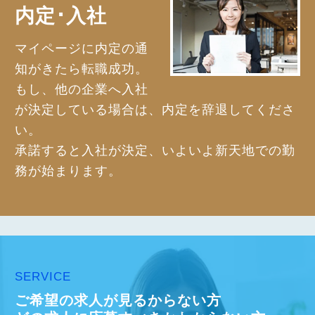
内定･入社
マイページに内定の通
知がきたら転職成功。
もし、他の企業へ入社
が決定している場合は、内定を辞退してくださ
い。
承諾すると入社が決定、いよいよ新天地での勤
務が始まります。
SERVICE
ご希望の求人が見るからない方