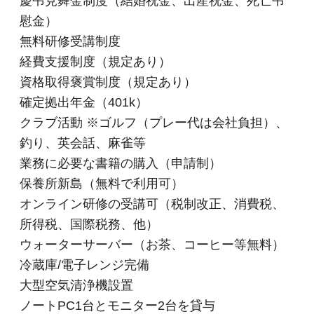
慶弔見舞金制度（結婚祝金、出産祝金、死亡弔
慰金）
無料研修受講制度
経費支援制度（規定あり）
資格取得褒賞制度（規定あり）
確定拠出年金（401k）
クラブ活動 ※ゴルフ（プレー代は会社負担）、
釣り、英会話、麻雀等
業務に必要な書籍の購入（申請制）
保養所新島（無料で利用可）
オンライン研修の受講可（税制改正、消費税、
所得税、国際税務、他）
ウォーターサーバー（お茶、コーヒー等無料）
冷蔵庫/電子レンジ完備
大型空気清浄機設置
ノートPC1台とモニター2台を貸与