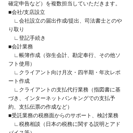
確定申告など）を複数担当していただきます。
■会社/支店設立
∟会社設立の届出作成/提出、司法書士とのや
り取り
∟登記手続き
■会計業務
∟帳簿作成（弥生会計、勘定奉行、その他ソ
フト使用）
∟クライアント向け月次・四半期・年次レポ
ート作成
∟クライアントの支払代行業務（指図書に基
づき、インターネットバンキングでの支払予
約、支払伝票の作成など）
■受託業務の税務面からのサポート、検討業務
∟税務相談（日本の税務に関する説明とアド
バイス等）