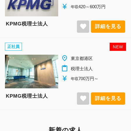
currency_yen
420～600万円
年収
KPMG税理士法人
favorite
詳細を見る
正社員
NEW
place
東京都港区
content_paste
税理士法人
currency_yen
700万円～
年収
KPMG税理士法人
favorite
詳細を見る
新着の求人