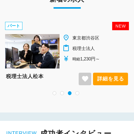
パート
NEW
place
千葉県柏市
content_paste
税理士法人
currency_yen
1,140円～
時給
税理士法人松本
favorite
詳細を見る
成功者インタビュー
INTERVIEW