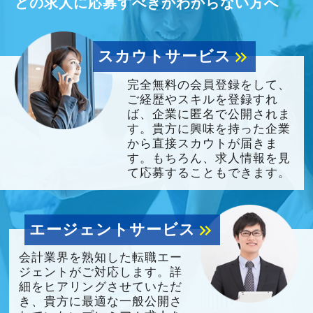
どの求人に応募すべきかわからない方へ
スカウトサービス
keyboard_double_arrow_right
完全無料の会員登録をして、
ご経歴やスキルを登録すれ
ば、企業に匿名で公開されま
す。貴方に興味を持った企業
から直接スカウトが届きま
す。もちろん、求人情報を見
て応募することもできます。
エージェントサービス
keyboard_double_arrow_right
会計業界を熟知した転職エー
ジェントがご対応します。詳
細をヒアリングさせていただ
き、貴方に最適な一般公開さ