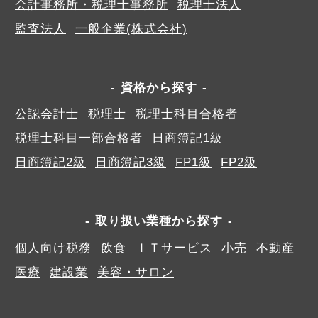
会計事務所・税理士事務所
税理士法人
監査法人
一般企業(株式会社)
資格から探す
公認会計士
税理士
税理士科目合格者
税理士科目一部合格者
日商簿記1級
日商簿記2級
日商簿記3級
FP1級
FP2級
取り扱い業種から探す
個人向け税務
飲食
ＩＴサービス
小売
不動産
医療
建設業
美容・サロン