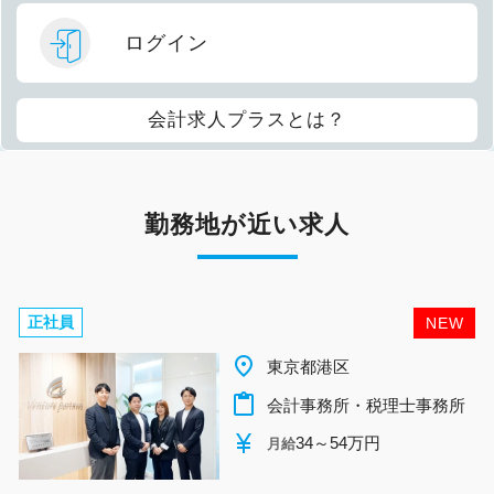
ログイン
会計求人プラスとは？
勤務地が近い求人
正社員
NEW
place
東京都港区
content_paste
会計事務所・税理士事務所
currency_yen
34～54万円
月給