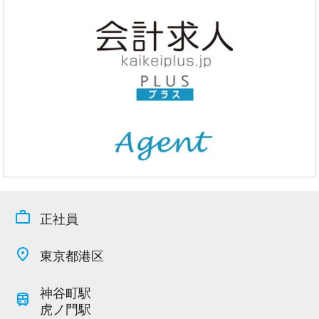
今すぐ会員登録
PC版サイトを見る
採用ご担当者様
work_outline
正社員
place
東京都港区
神谷町駅
train
虎ノ門駅