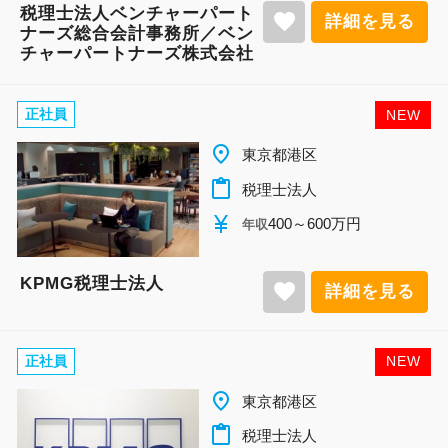
税理士法人ベンチャーパート
favorite
詳細を見る
ナーズ総合会計事務所／ベン
チャーパートナーズ株式会社
正社員
NEW
place
東京都港区
content_paste
税理士法人
currency_yen
400～600万円
年収
KPMG税理士法人
favorite
詳細を見る
正社員
NEW
place
東京都港区
content_paste
税理士法人