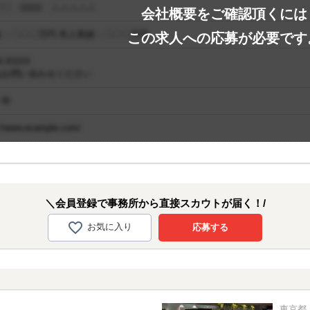
〇 □□□□ △△△△△
会社概要をご確認頂くには
金：〇〇〇万円 売上実績：〇〇〇万円
この求人への応募が必要です
-XXXX
はお問い合わせください
〇年
://www.example.com/
＼会員登録で事務所から直接スカウトが届く！/
お気に入り
応募する
東京都