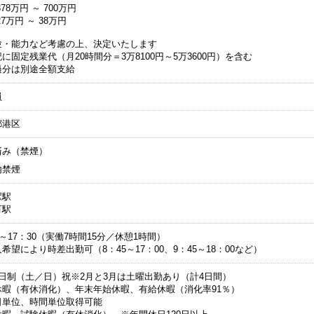
78万円 ～ 700万円
7万円 ～ 38万円
験・能力など考慮の上、決定いたします
に固定残業代（月20時間分＝3万8100円～5万3600円）を含む
過分は別途全額支給
員
都港区
済み（禁煙）
内禁煙
駅駅
町駅
5～17：30（実働7時間15分／休憩1時間）
希望により時差出勤可（8：45～17：00、9：45～18：00など）
2日制（土／日）祝※2月と3月は土曜出勤あり（計4日間）
休暇（有休消化）、年末年始休暇、有給休暇（消化率91％）
日単位、時間単位取得可能