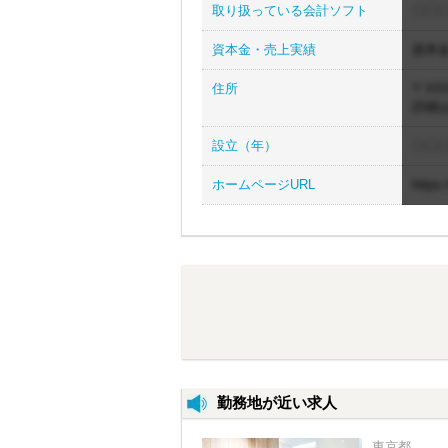
取り扱っている会計ソフト
〇〇〇
資本金・売上実績
資本
住所
〒XXX
詳細
設立（年）
〇〇
ホームページURL
https
勤務地が近い求人
東京都