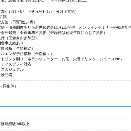
休暇、試験休暇（有休消化） ※年間休日120日以上
2回（3月・9月 ※それぞれ1カ月分以上支給）
1回
費支給（3万円迄／月）
体制・研修制度あり※所内勉強会は月1回開催 オンラインセミナーや動画配
士会登録費・会費事務所負担（登録費は勤続年数に応じて負担）
旅行（完全自由参加型）
期食事支給あり
健康診断（全額補助）
フルエンザ予防接種（全額補助）
ードリンク制（ミネラルウォーター、お茶、栄養ドリンク、ジュースetc）
チディスプレイ対応
ィスカジュアル
保険完備
月（同条件）
事務所経験1年以上