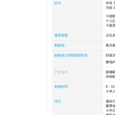
給与
年収
3
月給
2
※経
※上記
※超
雇用形態
正社
勤務地
東京
勤務地の受動喫煙対策
対策
敷地
アクセス
新橋
内幸
勤務時間
9：1
※本人
休日
週休
夏季
※半