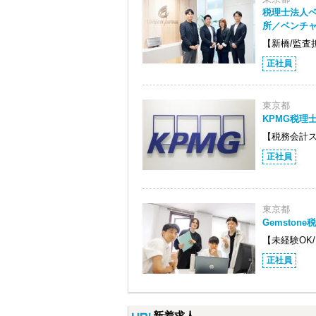
税理士法人
所／ベンチ
【新橋/監査
正社員
東京都
KPMG税理
【税務会計
正社員
東京都
Gemston
【未経験OK
正社員
新着求人