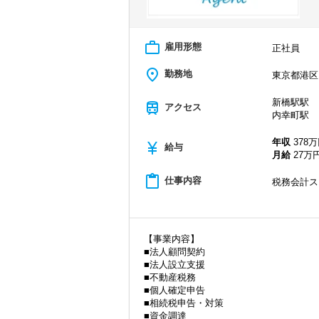
work_outline
雇用形態
正社員
place
勤務地
東京都港区
新橋駅駅
train
アクセス
内幸町駅
年収
378万
currency_yen
給与
月給
27万円
content_paste
仕事内容
税務会計ス
【事業内容】
■法人顧問契約
■法人設立支援
■不動産税務
■個人確定申告
■相続税申告・対策
■資金調達