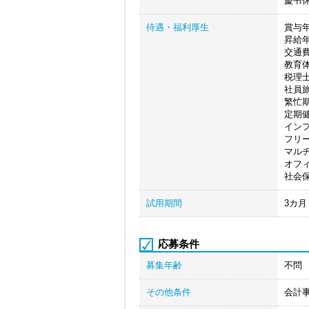
慶弔
待遇・福利厚生
賞与年
昇給年
交通
教育
税理
社員
繁忙
定期
イン
フリ
マル
オフ
社会
試用期間
3カ
応募条件
募集年齢
不問
その他条件
会計