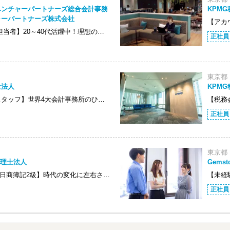
ベンチャーパートナーズ総合会計事務
KPM
ャーパートナーズ株式会社
【アカ
担当者】20～40代活躍中！理想の…
正社員
東京都
士法人
KPM
スタッフ】世界4大会計事務所のひ…
【税務
正社員
東京都
e税理士法人
Gems
/日商簿記2級】時代の変化に左右さ…
【未経
正社員