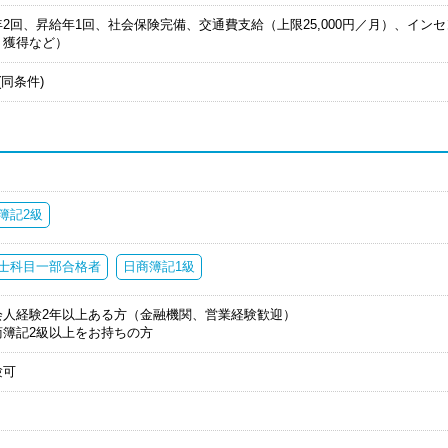
年2回、昇給年1回、社会保険完備、交通費支給（上限25,000円／月）、イ
ト獲得など）
(同条件)
簿記2級
士科目一部合格者
日商簿記1級
会人経験2年以上ある方（金融機関、営業経験歓迎）
商簿記2級以上をお持ちの方
験可