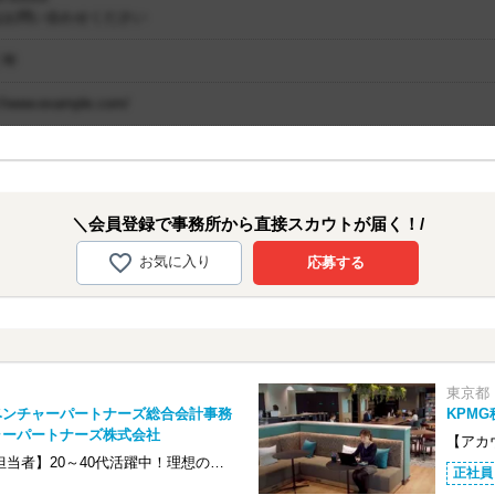
はお問い合わせください
〇年
://www.example.com/
＼会員登録で事務所から直接スカウトが届く！/
お気に入り
応募する
東京都
ベンチャーパートナーズ総合会計事務
KPM
ャーパートナーズ株式会社
【アカ
担当者】20～40代活躍中！理想の…
正社員