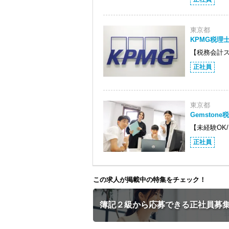
東京都
KPMG税理
【税務会計
正社員
東京都
Gemston
【未経験OK
正社員
この求人が掲載中の特集をチェック！
簿記２級から応募できる正社員募