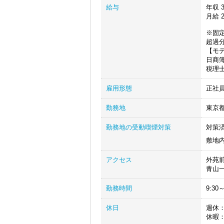
給与
年収
3
月給
2
※固定
超過
【モ
日商簿
税理士
雇用形態
正社
勤務地
東京
勤務地の受動喫煙対策
対策
敷地
アクセス
外苑
青山
勤務時間
9:30
休日
週休
休暇