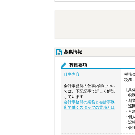
募集情報
募集要項
仕事内容
税務
税務
会計事務所の仕事内容につい
【具
ては、下記記事で詳しく解説
・税
しています
・創
会計事務所の業務と会計事務
・巡
所で働くスタッフの業務とは
・月
・個
・記
・会