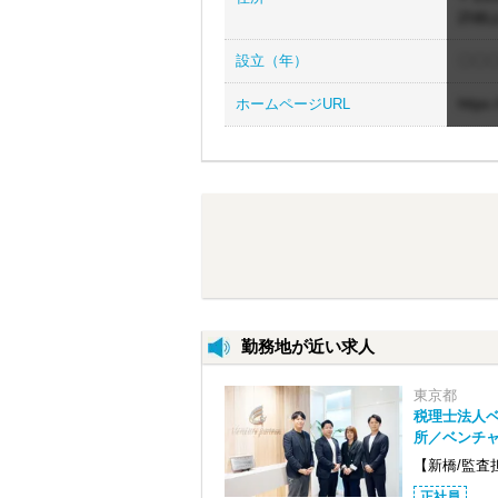
詳細
設立（年）
〇〇
ホームページURL
https
勤務地が近い求人
東京都
税理士法人
所／ベンチ
【新橋/監査
正社員