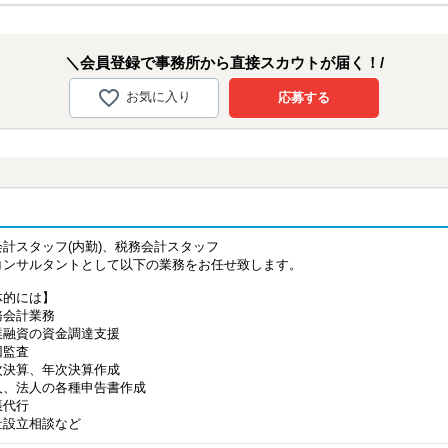
＼会員登録で事務所から直接スカウトが届く！/
お気に入り
応募する
会計スタッフ(内勤)、税務会計スタッフ
コンサルタントとして以下の業務をお任せ致します。
体的には】
務会計業務
業融資の資金調達支援
回監査
次決算、年次決算作成
人、法人の各種申告書作成
帳代行
社設立相談など