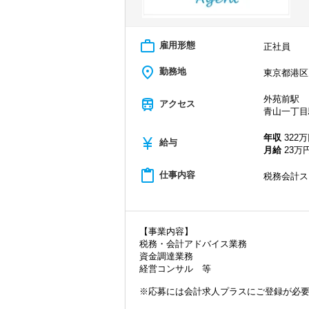
work_outline
雇用形態
正社員
place
勤務地
東京都港区
外苑前駅
train
アクセス
青山一丁目
年収
322万
currency_yen
給与
月給
23万円
content_paste
仕事内容
税務会計ス
【事業内容】
税務・会計アドバイス業務
資金調達業務
経営コンサル 等
※応募には会計求人プラスにご登録が必