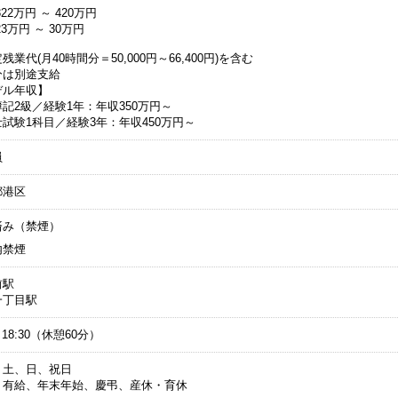
22万円 ～ 420万円
3万円 ～ 30万円
残業代(月40時間分＝50,000円～66,400円)を含む
分は別途支給
デル年収】
記2級／経験1年：年収350万円～
試験1科目／経験3年：年収450万円～
員
都港区
済み（禁煙）
内禁煙
前駅
一丁目駅
～18:30（休憩60分）
：土、日、祝日
：有給、年末年始、慶弔、産休・育休