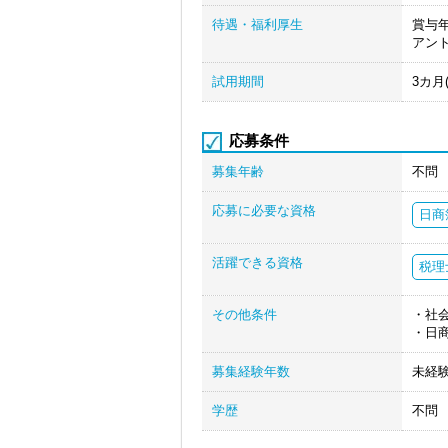
待遇・福利厚生
賞与
アン
試用期間
3カ月
応募条件
募集年齢
不問
応募に必要な資格
日商
活躍できる資格
税理
その他条件
・社
・日
募集経験年数
未経
学歴
不問