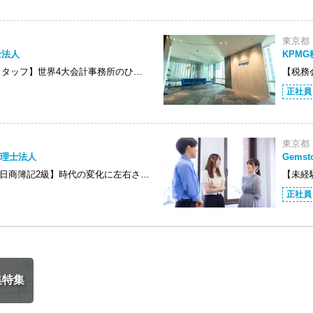
東京都
士法人
KPM
スタッフ】世界4大会計事務所のひ…
【税務
正社員
東京都
e税理士法人
Gems
/日商簿記2級】時代の変化に左右さ…
【未経
正社員
集特集