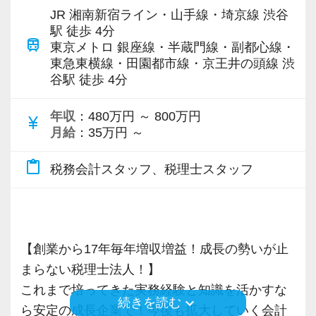
お客様から「こうしたい」という理想をいただ
じっくり腰を据えてキャリアを積み上げていき
JR 湘南新宿ライン・山手線・埼京線 渋谷
専門Webサイトを10サイト以上運営しており、
いたら、それを一緒になって実現するために大
たいという方からの応募をお待ちしています。
駅 徒歩 4分
train
新規顧問契約のお客様が毎年400件以上増加！
東京メトロ 銀座線・半蔵門線・副都心線・
きく力を発揮できる存在でありたいと考えてい
東急東横線・田園都市線・京王井の頭線 渋
各オフィスに国税OB税理士が在籍しているの
ます。ご紹介案件が7割を超えているのも、そう
【求める人物像】
谷駅 徒歩 4分
で、税務調査にも精通しています。
いった私たちの姿勢がお客様から評価されてい
・起業家の事業成功を支援するという理念に共
るからだと自負しています。
感いただける方
年収
：480万円 ～ 800万円
currency_yen
税理士という仕事は不況に強い仕事で、融資対
・人が好きで素直に感動できる方
月給
：35万円 ～
応、給付金のサポート、補助金のサポートなど
今後もお客様に満足していただけるようにスキ
・チームワークを大事にできる方
content_paste
お手伝いできる業務は数多く存在しています。
税務会計スタッフ、税理士スタッフ
ルの向上を目指し、税務のプロとして高い信頼
・几帳面で着実に仕事に取り組んでいただける
そのため、全拠点でスタッフの増員に力を入れ
を獲得していきます。
方
ており、さらなるサービス品質の向上を目指し
お客様から信頼され、心の通ったサービスを提
・相手の立場や意図を汲み、親身に考えながら
ています。
供する真の「税務プロフェッショナル」として
コミュニケーションを取れる方
【創業から17年毎年増収増益！成長の勢いが止
の道を私たちと一緒に歩んでみませんか？
まらない税理士法人！】
また、職場環境の改善に積極的に取り組む企業
【現役スタッフの声】
これまで培ってきた実務経験と知識を活かすな
に対して認証される「社労士診断認証制度」を
【目指すは“大家族のような会社”明るく楽しく一
keyboard_arrow_down
続きを読む
ら安定の成長企業で！今後も拡大していく会計
取得しました。
緒に働ける方を求めています】
資格勉強だけでなく実務経験を積むことで、本