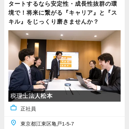
大事にしているため、資格を持っていなくて
グループチャットでチームメンバーの動きや情
タートするなら安定性・成長性抜群の環
も、スピーディーなキャリアアップが可能で
報を常に共有しているので、スタッフに不測の
境で！将来に繋がる『キャリア』と『ス
す！
事態が生じても慌てずに対応できます。
キル』をじっくり磨きませんか？
チーム制なので休みも取りやすく有給消化率は
充実した実務重視のOJTで、安心して職務経験
100%です。
と知識をゼロから身に付けられます！
税務・会計の経験と知識を磨きながらステップ
また、残業をしないための仕組みとして、朝メ
アップを目指しませんか？
ール・夕メールという業務日報を実施。
予定と実績にズレが生じていないかチェックす
【対象業種100種以上！節税・融資・税務調査に
ることで、見通しを立てて仕事をするスキルを
強い税理士法人です】
身につけます。
創業以来17年連続増収増益、顧問先数2500以
さらに、繁忙期に仕事が偏らないよう、社内で
税理士法人松本
上、全国6拠点で安定的に成長中です。
調整をかけて、年間を通して業務を平準化して
work_outline
正社員
お客様に事務所までご来社いただく来所型サー
います。
ビスで、中小企業の経営を幅広くサポートして
この3年間、繁忙期でも土日出勤はゼロ、45時間
place
東京都江東区亀戸1-5-7
います。
以上/月残業したスタッフも3年間で1人（1回だ