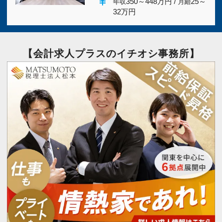
currency_yen
350～448万円 /
25～
年収
月給
32万円
【会計求人プラスのイチオシ事務所】