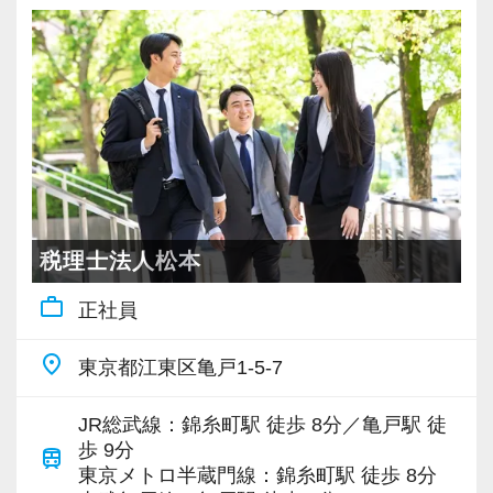
部下のマネジメントも少しずつお任せして自信
また関西・関東とそれぞれの拠点での交流もあ
大の魅力です。
インターン時代は「ここまでやるの！？」とい
を持っていけるよう私たちもバックアップしま
り、オンライン・オフラインを問わず気軽に話
うくらい実践に近い形の業務を任されて大変な1
会計事務所経験者の方には幅広い業務に携わっ
す。
し合える社風です。
バリバリ働いて活躍したい方、大歓迎です！
年でしたが、だからこそ実力がつき達成感を得
ていただき、早い段階から部下やチームのマネ
最初は自信が無くても意欲があれば大丈夫で
これからますます成長していく新宿オフィス
ることができました。
ジメント業務にも挑戦できます！これまでの経
す。
【各種社会保険完備、ユニークな手当制度あ
で、一緒に成長していきましょう！
まだ入社１年目ですが、すでに法人20件・個人8
験・知識を活かしながら、さらに上のステージ
一緒に事務所を盛り立てていただける方をお待
り】
件を担当させてもらっています。
でキャリアアップをしませんか？
ちしています！
社会保険等の一般的な福利厚生の他に、各種手
【ご紹介が多い安定企業でお客様から一番に信
当も充実。
頼される税務のプロを目指せます】
現在は、税理士を目指して勉強にも励んでいま
【対象業種100種以上！節税・融資・税務調査に
税理士法人松本
【こんな方を求めています】
税務能力検定等の資格検定に合格するともらえ
私達は「税務のプロフェッショナルとしてお客
す。
強い税理士法人です】
work_outline
・情熱を持って仕事ができ、途中で諦めない人
る「合格手当」、社員には入社3年（5万円）・5
様に寄り添う」ことが一つの使命です。
正社員
オフィスに税理士がいるので、わからないこと
創業以来17年連続増収増益、顧問先数2500以
・責任感を持って仕事に取り組める人
年（10万円）を支給する「勤続手当」もありま
はすぐ聞けるのがいいですね。
上、全国6拠点で安定的に成長中です。
place
東京都江東区亀戸1-5-7
・積極性と向上心を持ち合わせている人
す。
お客様から「こうしたい」という理想をいただ
経験と知識をつけて、お客様から頼られる存
お客様に事務所までご来社いただく来所型サー
・若手を引っ張っていくリーダーになれる人
詳しくはこちら（リンク先：https://www.tokyo-
いたら、それを一緒になって実現するために大
在、後輩の手本になるような存在になれるよう
ビスで、中小企業の経営を幅広くサポートして
JR総武線：錦糸町駅 徒歩 8分／亀戸駅 徒
consulting.com/recruit/environment/benefits）
きく力を発揮できる存在でありたいと考えてい
に頑張っています。
います。
歩 9分
train
【ITシステム完備で効率よく業務をこなせま
ます。ご紹介案件が7割を超えているのも、そう
東京メトロ半蔵門線：錦糸町駅 徒歩 8分