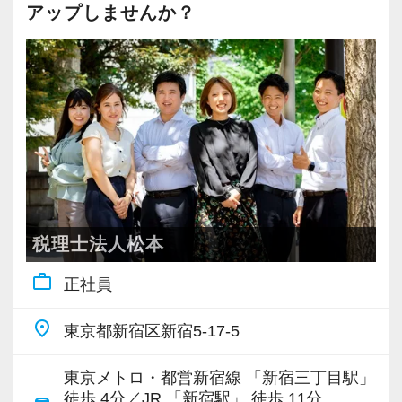
当をお任せしていきます。
す！
アップしませんか？
20代が中心となっており、専門学校が近くにあ
インターン終了後は新卒採用の道も用意してい
ることから資格取得に励むスタッフが多く活躍
私たちが未経験者に求めるのは、謙虚さと素直
充実した実務重視のOJTで、安心して職務経験
ます。26卒のインターン生も入社予定です。
しています。
さです。
と知識をゼロから身に付けられます！
常に学ぶ姿勢を忘れず、謙虚に仕事に取り組ん
税務・会計の経験と知識を磨きながらステップ
【各種社会保険完備、ユニークな手当制度あ
若いメンバーが多く明るい雰囲気で、全員がや
でくださる方を求めます。
アップを目指しませんか？
り】
る気に満ちあふれています。
わからないことがあれば、誰でも最初は初心者
社会保険等の一般的な福利厚生の他に、各種手
自主性がある方には活躍できる舞台はいくらで
なので、遠慮なく何でも聞いてください。
【対象業種100種以上！節税・融資・税務調査に
当も充実。
もご用意するので、この業界で何か成し遂げた
強い税理士法人です】
税務能力検定等の資格検定に合格するともらえ
い目標がある方は、ぜひ当社の門を叩いてくだ
【こんな方を求めています】
創業以来17年連続増収増益、顧問先数2500以
る「合格手当」など、当社ならではの制度を設
税理士法人松本
さい！
・新しいことでも吸収して取り組んでいただけ
上、全国6拠点で安定的に成長中です。
けているので、ぜひ活用してください。
work_outline
正社員
る人
お客様に事務所までご来社いただく来所型サー
詳しくはこちら（リンク先：https://www.tokyo-
【ご紹介が多い安定企業でお客様から一番に信
・積極性と向上心を持ち合わせている人
ビスで、中小企業の経営を幅広くサポートして
consulting.com/recruit/environment/benefits）
place
東京都新宿区新宿5-17-5
頼される税務のプロを目指せます】
・わからないことはわからないと素直に言える
います。
私達は「税務のプロフェッショナルとしてお客
人
【成長のための5つのこだわりを大事にしていま
東京メトロ・都営新宿線 「新宿三丁目駅」
様に寄り添う」ことが一つの使命です。
・はじめてのことでも前向きに取り組める人
専門Webサイトを10サイト以上運営しており、
す】
徒歩 4分／JR 「新宿駅」 徒歩 11分