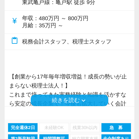
す】
【成長のための5つのこだわりを大事にしていま
東武亀戸線：亀戸駅 徒歩 9分
いった私たちの姿勢がお客様から評価されてい
会社の良いところは“温かさ”があります。
専門Webサイトを10サイト以上運営しており、
IT化が非常に進んでいるのも当社の特徴。
す】
るからだと自負しています。
お客様に対しても、仲間に対しても、アットホ
新規顧問契約のお客様が毎年400件以上増加！
年収
：480万円 ～ 800万円
代表が作業環境にも気を配っており、デュアル
仕事をする上では5つのこだわり「クイックレス
currency_yen
ームで明るい会社です。
各オフィスに国税OB税理士が在籍しているの
月給
：35万円 ～
モニターを全席設置。
ポンス・プラス思考・有言実行・他責禁止・気
今後もお客様に満足していただけるようにスキ
チームで動いているので、わからないことや困
で、税務調査にも精通しています。
入力もAI-OCRを使用して、業務効率化とペーパ
配り」を掲げ、一人ひとりが実行しています。
ルの向上を目指し、税務のプロとして高い信頼
ったことの相談先にも迷わず、何でもすぐに聞
content_paste
税務会計スタッフ、税理士スタッフ
ーレス化を進めています。kintoneや
より多くの「ありがとう」と笑顔をいただき続
を獲得していきます。
くことができて安心です。
税理士という仕事は不況に強い仕事で、融資対
LINEWORKS、クラウドサインなどを活用して
けるために「情熱家であれ！」がモットーで
お客様から信頼され、心の通ったサービスを提
応、給付金のサポート、補助金のサポートなど
いるので効率よくストレスフリーに業務をこな
す。
供する真の「税務プロフェッショナル」として
数字が好きで人と関わるのが好きな人でした
お手伝いできる業務は数多く存在しています。
せます。
の道を私たちと一緒に歩んでみませんか？
ら、この仕事に向いていると思います。
そのため、全拠点でスタッフの増員に力を入れ
【創業から17年毎年増収増益！成長の勢いが止
ぜひ体験してください！
【求職者へのメッセージ】
お客様からの「ありがとう」が、最大のやりが
ており、さらなるサービス品質の向上を目指し
まらない税理士法人！】
異業種からの転職者が多く、銀行員・営業・保
【目指すは“大家族のような会社”明るく楽しく一
いになります！
ています。
これまで培ってきた実務経験と知識を活かすな
keyboard_arrow_down
続きを読む
【明確なキャリアパスで成長をバックアップし
険外交員・経理・事務などユニークな職歴を持
緒に働ける方を求めています】
ら安定の成長企業で！今後も拡大していく会計
ます】
った仲間がたくさんいます。
「こんな明るい事務所ははじめて」と言われる
はじめての仕事には不安もあるかもしれません
また、職場環境の改善に積極的に取り組む企業
事務所で幅広い業務にチャレンジしながら成長
キャリアステップは等級制（1〜6等級）で、求
共通しているのは“諦めない心”を持っているこ
ほど、仲が良くて明るいのが当社の特徴です。
が、当社は同じ目標をもったインターンの数も
に対して認証される「社労士診断認証制度」を
を目指しましょう！
められる業務レベルや役割を明確にしていま
と。
完全週休2日
未経験OK
残業30h以内
急 募
実践型インターンは成⻑性を重視していて、や
多く心強いですよ。やる気のある方、ご応募お
取得しました。
す。目標設定がしやすく、成長を実感しながら
未経験のオフィスワークでも前向きに取り組み
りがいを持てることとステップアップできるこ
待ちしています！
「職場環境改善宣言企業」と「経営労務診断実
第2新卒歓迎
時間調整可
独立開業支援
歩合制度あり