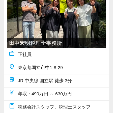
し合える社風です。
https://www.docswell.com/s/6513522481/ZN19XR-
現時点で深い知識や経験をお持ちでなくても安
ピーディーに経験値を積むことができるのが最
会計事務所経験者の方には幅広い業務に携わっ
matusmoto2024
心してください！
大の魅力です。
ていただき、早い段階から部下やチームのマネ
【各種社会保険完備、ユニークな手当制度あ
社員と同じように実務経験を積みながら税法や
ジメント業務にも挑戦できます！これまでの経
り】
【現役スタッフの声】
会計の知識を得られるようフォロー体制はバッ
バリバリ働いて活躍したい方、大歓迎です！
験・知識を活かしながら、さらに上のステージ
社会保険等の一般的な福利厚生の他に、各種手
チリです。
これからますます成長していく新宿オフィス
でキャリアアップをしませんか？
当も充実。
百貨店の美容部員から未経験で入社しました。
で、一緒に成長していきましょう！
田中宏明税理士事務所
税務能力検定等の資格検定に合格するともらえ
新しいことにチャレンジしてみたい、税金の知
【先輩スタッフのサポートを受けながら段階を
【対象業種100種以上！節税・融資・税務調査に
る「合格手当」、社員には入社3年（5万円）・5
work_outline
識を身につけたいという思いから会計業界に飛
踏んでステップアップできます♪】
正社員
【ご紹介が多い安定企業でお客様から一番に信
強い税理士法人です】
年（10万円）を支給する「勤続手当」もありま
び込みました。
入社してからのステップアッププランを準備し
頼される税務のプロを目指せます】
創業以来17年連続増収増益、顧問先数2500以
place
東京都国立市中1-8-29
す。
ています。あなたの成長にあわせてステップア
私達は「税務のプロフェッショナルとしてお客
上、全国6拠点で安定的に成長中です。
詳しくはこちら（リンク先：https://www.tokyo-
当社を選んだのはHPが充実していたから。
ップしていきましょう。
様に寄り添う」ことが一つの使命です。
お客様に事務所までご来社いただく来所型サー
train
JR 中央線 国立駅 徒歩 3分
consulting.com/recruit/environment/benefits）
HPからとても楽しそうな会社の雰囲気が伝わっ
ビスで、中小企業の経営を幅広くサポートして
てきました。
▽ステップ1(入社〜約1ヶ月)
お客様から「こうしたい」という理想をいただ
います。
currency_yen
年収
：490万円 ～ 630万円
【成長のための5つのこだわりを大事にしていま
会計業界の堅いイメージとは違いとても明る
先輩が担当しているお客様の月次試算表を作成
いたら、それを一緒になって実現するために大
す】
く、未経験からでも『成長』と『チャレンジ』
しながら少しずつレベルアップしていきましょ
content_paste
きく力を発揮できる存在でありたいと考えてい
税務会計スタッフ、税理士スタッフ
専門Webサイトを10サイト以上運営しており、
仕事をする上では5つのこだわり「クイックレス
できる環境があったので入社を決めました。
う。実際の数字に触れながら業務に取り組んで