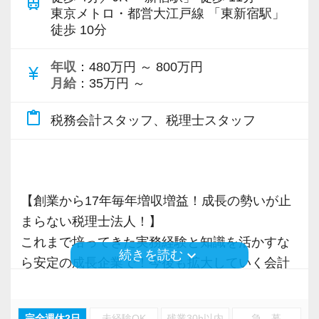
train
新規顧問契約のお客様が毎年400件以上増加！
仕事をする上では5つのこだわり「クイックレス
東京メトロ・都営大江戸線 「東新宿駅」
徒歩 10分
お客様から「こうしたい」という理想をいただ
【ITシステム完備で効率よく業務をこなせま
各オフィスに国税OB税理士が在籍しているの
ポンス・プラス思考・有言実行・他責禁止・気
いたら、それを一緒になって実現するために大
す】
で、税務調査にも精通しています。
配り」を掲げ、一人ひとりが実行しています。
年収
：480万円 ～ 800万円
currency_yen
きく力を発揮できる存在でありたいと考えてい
IT化が非常に進んでいるのも当社の特徴。
より多くの「ありがとう」と笑顔をいただき続
月給
：35万円 ～
ます。ご紹介案件が7割を超えているのも、そう
代表が作業環境にも気を配っており、デュアル
税理士という仕事は不況に強い仕事で、融資対
けるために「情熱家であれ！」がモットーで
いった私たちの姿勢がお客様から評価されてい
モニターを全席設置。
応、給付金のサポート、補助金のサポートなど
す。
content_paste
税務会計スタッフ、税理士スタッフ
るからだと自負しています。
入力もAI-OCRを使用して、業務効率化とペーパ
お手伝いできる業務は数多く存在しています。
ーレス化を進めています。kintoneや
そのため、全拠点でスタッフの増員に力を入れ
【求職者へのメッセージ】
今後もお客様に満足していただけるようにスキ
LINEWORKS、クラウドサインなどを活用して
ており、さらなるサービス品質の向上を目指し
当社の実践型インターンでは、普段の学生生活
ルの向上を目指し、税務のプロとして高い信頼
いるので効率よくストレスフリーに業務をこな
ています。
では扱うことのない専門性が高い業務をお任せ
【創業から17年毎年増収増益！成長の勢いが止
を獲得していきます。
せます。
します。
まらない税理士法人！】
お客様から信頼され、心の通ったサービスを提
ぜひ体験してください！
また、職場環境の改善に積極的に取り組む企業
そのため、勢いだけではどうにもならない課題
これまで培ってきた実務経験と知識を活かすな
keyboard_arrow_down
続きを読む
供する真の「税務プロフェッショナル」として
に対して認証される「社労士診断認証制度」を
や問題点もでてきますが、一つずつ確実に乗り
ら安定の成長企業で！今後も拡大していく会計
の道を私たちと一緒に歩んでみませんか？
【明確なキャリアパスで成長をバックアップし
取得しました。
越えていきましょう！
事務所で幅広い業務にチャレンジしながら成長
ます】
「職場環境改善宣言企業」と「経営労務診断実
常に自ら学ぶ姿勢で臨んでください。着実に実
を目指しましょう！
完全週休2日
未経験OK
残業30h以内
急 募