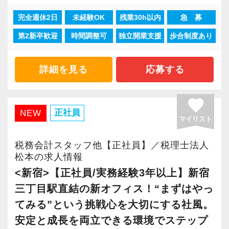
に対して認証される「社労士診断認証制度」を
当社で活躍する未経験者は6割を占めているの
って頂きます。決算書が出来ましたら、先輩ス
完全週休2日
未経験OK
残業30h以内
急 募
取得しました。
で、育成には多くの実績と自信があります。
現在当社では「渋谷」「新宿」「錦糸町」
タッフ・オフィス責任者からのチェックと国税
「職場環境改善宣言企業」と「経営労務診断実
第2新卒歓迎
時間調整可
独立開業支援
歩合制度あり
安心してこの業界に飛び込んできてください！
「柏」「横浜」「大阪」の６拠点を展開してい
OBのダブルチェックがあります。
施企業」の認定を受け、今後も社員が働きやす
ます。
い環境づくりを積極的に推進していきます。
入社後はOJTとOFF-JTを並行してマンツーマン
2021年6月に「渋谷オフィス」を新設し、その
当社ならではの「仕事のステップ」を踏みなが
詳細を見る
応募する
長く安心して働ける環境を用意してお待ちして
で指導します。
後「新宿オフィス」「大阪オフィス」「錦糸町
ら実務を経験することで、半年もすればある程
おりますので、当社で将来の不安なく働いてみ
まったくの未経験者であれば、税務や会計に関
オフィス」が拡張移転！
度一人で仕事をすることができるようになりま
favorite
ませんか？
する座学や教養はOFF-JTで学びながら実務やお
さらに2022年12月には「柏オフィス」を開設
す。
正社員
NEW
マイリスト
客様対応についてはOJTで実践的に研修を実
し、2025年には大阪オフィスを増床するなど、
【渋谷の事務所はこんなオフィスです】
施。
事業拡大を続けています。
これまでも多くのインターン生が実践型インタ
税務会計スタッフ他【正社員】／税理士法人
2021年6月にオープンしたオフィス。
社内のロープレでお客様対応の練習ができるの
安定性抜群の環境で自己成長を実現できます。
ーン制度を使い、ステップアップを実現してき
松本の求人情報
新宿オフィスの精鋭スタッフが立ち上げメンバ
で、より堅実にステップアップすることができ
た実績が当社にはあります！
<新宿>【正社員/実務経験3年以上】新宿
ーとして運営をスタートしました。
ます。
社員の持つ「やる・やりたい」という気持ちを
実践型インターンを通して学校では絶対に学ぶ
三丁目駅直結の新オフィス！“まずはやっ
都心部ということもあり、IT系など最先端の技
まずは簡単な入力業務から少しずつ仕事に慣れ
大事にしているため、資格を持っていなくて
ことができない知識と実務を徹底的に磨くこと
てみる”という挑戦心を大切にする社風。
術を取り扱うお客様が多いのが特徴です。
てもらい、できることを増やしながら徐々に担
も、スピーディーなキャリアアップが可能で
ができます。
安定と成長を両立できる環境でステップ