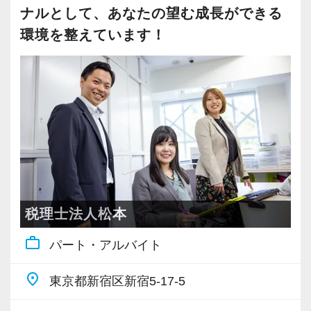
大事にしているため、資格を持っていなくて
フの距離感が近いという特徴があります。
ーション力を磨くこと。
ナルとして、あなたの望む成長ができる
も、スピーディーなキャリアアップが可能で
そんなお客様に寄り添い、頼れるパートナーと
環境を整えています！
す！
して専門性を活かしたい方に活躍していただき
当社では、全員がお客様のことを一番に考え、
たいオフィスです。
最新の税務・会計サービスを提供しています。
会計事務所経験者の方には幅広い業務に携わっ
現時点で深い知識や経験をお持ちでなくても安
ていただき、早い段階から部下やチームのマネ
各業界に対するAIの登壇など、変革する時代に
心してください！
ジメント業務にも挑戦できます！これまでの経
先駆けて会計業界をリードしていきたいという
社員と同じように実務経験を積みながら税法や
験・知識を活かしながら、さらに上のステージ
方は、ぜひ当社で腕を振るってみませんか？
会計の知識を得られるようフォロー体制はバッ
でキャリアアップをしませんか？
チリです。
【ご紹介が多い安定企業でお客様から一番に信
【対象業種100種以上！節税・融資・税務調査に
頼される税務のプロを目指せます】
【先輩スタッフのサポートを受けながら段階を
税理士法人松本
強い税理士法人です】
私達は「税務のプロフェッショナルとしてお客
踏んでステップアップできます♪】
work_outline
パート・アルバイト
創業以来17年連続増収増益、顧問先数2500以
様に寄り添う」ことが一つの使命です。
入社してからのステップアッププランを準備し
上、全国6拠点で安定的に成長中です。
ています。あなたの成長にあわせてステップア
place
東京都新宿区新宿5-17-5
お客様に事務所までご来社いただく来所型サー
お客様から「こうしたい」という理想をいただ
ップしていきましょう。
ビスで、中小企業の経営を幅広くサポートして
いたら、それを一緒になって実現するために大