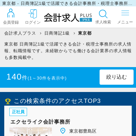
東京都 - 日商簿記1級で活躍できる会計事務所・税理士事務所の求人・転職情報
求人検索
会員登録
ログイン
会計求人プラス
日商簿記1級
東京都
東京都 日商簿記1級で活躍できる会計・税理士事務所の求人情
ログイン
報、転職情報です。未経験からでも働ける会計業界の求人情報
も多数掲載中。
最近見た求人
140
件
(1～30件を表示中)
マイリスト
正社員
(121)
パート・アルバイト
(19)
この検索条件のアクセスTOP3
emoji_events
正社員
千代田区
(26)
港区
(28)
お問い合わせ
エクセライク会計事務所
中央区
(5)
渋谷区
(25)
place
東京都豊島区