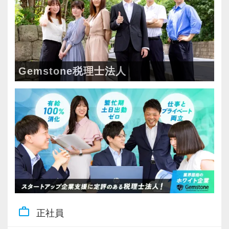
Gemstone税理士法人
work_outline
正社員