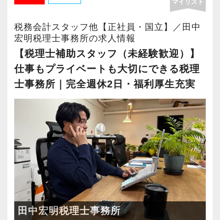
マイリスト
当社は積極的な人に惜しみなくチャンスを与え
役に立ったようです。
当社ならではの「仕事のステップ」を踏みなが
新たなマネージャー候補として、将来的にオフ
機会がある税理士事務所です
い環境づくりを積極的に推進していきます。
るというスタイルで、経験年数を積めば自動的
ら実務を経験することで、半年もすればある程
ィスを任せられる方の力を求めています。
長く安心して働ける環境を用意してお待ちして
税務会計スタッフ他【正社員・国立】／田中
にキャリアアップするという仕組みになっては
チャレンジしたい思いを応援してくれる勢いの
度一人で仕事をすることができるようになりま
【事務所について】
宏明税理士事務所の求人情報
おりますので、当社で将来の不安なく働いてみ
いません。
ある会社で一緒に成長しましょう！
す。
税理士資格がなくてもOK！
国立駅徒歩3分、少数精鋭の税理士事務所です。
ませんか？
【税理士補助スタッフ（未経験歓迎）】
ですから、ステップアップしたい人は、遠慮な
若くて勤勉な先輩が多いので、「私も頑張ろ
やる気とコミュニケーション能力を重視しま
当事務所が掲げる経営理念は「関与先企業100％
仕事もプライベートも大切にできる税理
く自分から手を挙げてください。
う」という気持ちに自然になれます。
これまでも多くのインターン生が実践型インタ
す。
黒字化」です。
【錦糸町の事務所はこんなオフィスです】
士事務所｜完全週休2日・福利厚生充実
「挑戦」と「成長」を後押しする社風なので失
「未経験だし」「入社したばかりだし」となか
ーン制度を使い、ステップアップを実現してき
税理士はサービス業です。誠実に仕事を行い、
税理士や日商簿記保有者、子育て中の方、資格
錦糸町は”当社創業の地“。
敗を恐れずに目標に向かってチャレンジするこ
なか手を挙げられなくても、上長がフォローし
た実績が当社にはあります！
お客様に満足していただくことを大事にしてく
取得を目指して勉強中の方など、さまざまなメ
17年間に及ぶ運営の中で、東京・千葉・埼玉と
とができます。
て「やってみて！」と任せてくれますから、安
実践型インターンを通して学校では絶対に学ぶ
れる方を求めています。
ンバーが在籍しています。
都心部から周辺エリアに至るまで、幅広い業種
心して飛び込んできてください！
ことができない知識と実務を徹底的に磨くこと
これまで業界未経験で入社された方や、経験を
のお客様とのご縁が誕生した場所です。
【現役スタッフの声】
ができます。
スキルと経験に合わせてキャリアを重ねつつ、
活かして入社された方も活躍しています。
部下のマネジメントも少しずつお任せして自信
そんな当事務所では、どのような方でも安心し
創業当時から現在までずっとお取引をしている
前職は小規模な事務所で、なかなか担当を持つ
インターン終了後は新卒採用の道も用意してい
を持っていけるよう私たちもバックアップしま
て長く働ける税理士事務所を創っていくことを
お客様が多く、他の拠点よりもお客様とスタッ
ことができませんでした。
ます。26卒のインターン生も入社予定です。
す。
目標にしています。
フの距離感が近いという特徴があります。
代表が高齢で新しいお客様も増えず、自分の今
最初は自信が無くても意欲があれば大丈夫で
この業界では、AIやデジタルの活用が急速に進
そんなお客様に寄り添い、頼れるパートナーと
田中宏明税理士事務所
後のキャリアを考えて転職を決意し、当社に入