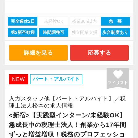
事務所で幅広い業務にチャレンジしながら成長
「職場環境改善宣言企業」と「経営労務診断実
「こんな明るい事務所ははじめて」と言われる
当の意味での税務会計についての理解を深める
を目指しましょう！
施企業」の認定を受け、今後も社員が働きやす
ほど、仲が良くて明るいのが当社の特徴です。
ことができます。
完全週休2日
未経験OK
残業30h以内
急 募
い環境づくりを積極的に推進していきます。
実践型インターンは成⻑性を重視していて、や
科目合格者には税理士科目合格手当が支給され
第2新卒歓迎
時間調整可
独立開業支援
歩合制度あり
現在当社では「渋谷」「新宿」「錦糸町」
長く安心して働ける環境を用意してお待ちして
りがいを持てることとステップアップできるこ
る点も、モチベーションアップにつながると思
「柏」「横浜」「大阪」の６拠点を展開してい
おりますので、当社で将来の不安なく働いてみ
とを第一に考えています。
います。
ます。
ませんか？
将来会計事務所で活躍したい熱い想いのある
詳細を見る
応募する
仕事と勉強が両立しやすい環境が整っていま
2021年6月に「渋谷オフィス」を新設し、その
方、お待ちしています！
す。
後「新宿オフィス」「大阪オフィス」「錦糸町
【錦糸町の事務所はこんなオフィスです】
favorite
オフィス」が拡張移転！
錦糸町は”当社創業の地“。
パート・アルバイト
NEW
【実務型研修・教育制度充実！学生の間に、こ
☆ぜひ事務所の雰囲気を御覧ください！☆
マイリスト
さらに2022年12月には「柏オフィス」を開設
17年間に及ぶ運営の中で、東京・千葉・埼玉と
れからの会計業界で生き残るために必要な専門
し、2025年には大阪オフィスを増床するなど、
都心部から周辺エリアに至るまで、幅広い業種
性を磨けます】
入力スタッフ他【パート・アルバイト】／税
事業拡大を続けています。
理士法人松本の求人情報
のお客様とのご縁が誕生した場所です。
会計業界はいずれコンピューターやAIに取って
安定性抜群の環境で自己成長を実現できます。
<新宿>【実践型インターン/未経験OK】
変わられる職業と言われています。
創業当時から現在までずっとお取引をしている
その中で生き残るためにできることはコンピュ
急成長中の税理士法人！創業から17年間
社員の持つ「やる・やりたい」という気持ちを
お客様が多く、他の拠点よりもお客様とスタッ
ーターやAIにはできないお客様とのコミュニケ
ずっと増益増収！税務のプロフェッショ