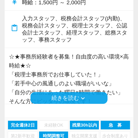
currency_yen
時給
：1,500円 ～ 2,000円
を目指していきます。
まだ入社１年目ですが、すでに法人20件・個人8
当も充実。
・仕事とプライベートを両立したい方
一緒に事務所を盛り立てていただける方をお待
件を担当させてもらっています。
税務能力検定等の資格検定に合格するともらえ
・AIやデジタルを活用した働き方に興味がある
ちしています！
入力スタッフ、税務会計スタッフ(内勤)、
【時間に関する考え方】
る「合格手当」、社員には入社3年（5万円）・5
方
税務会計スタッフ、税理士スタッフ、公認
content_paste
当事務所は、何よりも時間を大切にしていま
会計士スタッフ、経理スタッフ、総務スタ
現在は、税理士を目指して勉強にも励んでいま
年（10万円）を支給する「勤続手当」もありま
・風通しの良い環境で安心して働きたい方
【こんな方を求めています】
ッフ、事務スタッフ
す。
す。
す。
・新しい環境でキャリアや働き方をより良いも
・情熱を持って仕事ができ、途中で諦めない人
そのため、業務の中で発生する無駄な作業を見
オフィスに税理士がいるので、わからないこと
詳しくはこちら（リンク先：https://www.tokyo-
のにしたい方
・責任感を持って仕事に取り組める人
☆★事務所経験者を募集！自由度の高い環境×高
直し、効率化できる部分には積極的に取り組ん
はすぐ聞けるのがいいですね。
consulting.com/recruit/environment/benefits）
・積極性と向上心を持ち合わせている人
時給★☆
でいます。
経験と知識をつけて、お客様から頼られる存
【採用担当から】
・若手を引っ張っていくリーダーになれる人
「税理士事務所でお仕事していた！」
限られた時間の中で集中して業務に取り組み、
在、後輩の手本になるような存在になれるよう
【成長のための5つのこだわりを大事にしていま
当事務所では、一人ひとりが働きやすい環境を
「若手中心の風通しのよい職場がいいな」
仕事を終えた後のプライベートの時間も大切に
に頑張っています。
す】
整えながら、お客様の黒字化経営を全力で支援
【ITシステム完備で効率よく業務をこなせま
「自分の生活にあった曜日×時間で働きたい」
してほしいという考えです。
仕事をする上では5つのこだわり「クイックレス
しています。
keyboard_arrow_down
す】
続きを読む
そんな方にピッタリの環境です！
当事務所には、子育てをしながら働いているス
会社の良いところは“温かさ”があります。
ポンス・プラス思考・有言実行・他責禁止・気
働く方のやりがいや充実した生活が、結果とし
IT化が非常に進んでいるのも当社の特徴。
高頻度で所長がケーキやアイスなどのおやつを
タッフや、プライベートの時間を大切にしてい
お客様に対しても、仲間に対しても、アットホ
配り」を掲げ、一人ひとりが実行しています。
てより良いサービス提供につながると考えてお
代表が作業環境にも気を配っており、デュアル
お土産で買って来ます＾＾
るスタッフも多く在籍しています。
ームで明るい会社です。
より多くの「ありがとう」と笑顔をいただき続
ります。
モニターを全席設置。
完全週休2日
未経験OK
残業30h以内
急 募
そのため、「時短勤務制度」や「業務量の見直
チームで動いているので、わからないことや困
けるために「情熱家であれ！」がモットーで
少しでも当事務所に興味を持っていただけまし
入力もAI-OCRを使用して、業務効率化とペーパ
第2新卒歓迎
時間調整可
独立開業支援
歩合制度あり
赤坂見附に事務所を構える税理士法人Tax Lab