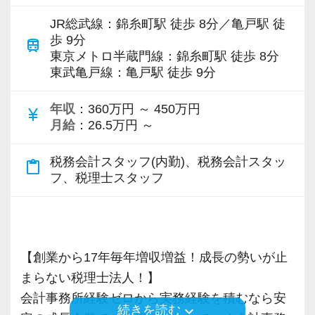
け。残業代支給済）しかいません。
JR総武線：錦糸町駅 徒歩 8分／亀戸駅 徒
専門Webサイトを10サイト以上運営しており、
歩 9分
train
新規顧問契約のお客様が毎年400件以上増加！
【ストレスは半分、やりがいは2倍、あなたの
東京メトロ半蔵門線：錦糸町駅 徒歩 8分
東武亀戸線：亀戸駅 徒歩 9分
各オフィスに国税OB税理士が在籍しているの
「がんばり」を無駄にしません！】
で、税務調査にも精通しています。
資格や担当数などは正当に評価して給与等にし
年収
：360万円 ～ 450万円
currency_yen
っかり還元しています。随時昇給しているので
月給
：26.5万円 ～
税理士という仕事は不況に強い仕事で、融資対
年に２回昇給する人もいます。
応、給付金のサポート、補助金のサポートなど
評価軸も1つではないので、誰にでも昇級のチャ
税務会計スタッフ(内勤)、税務会計スタッ
content_paste
お手伝いできる業務は数多く存在しています。
ンスがあります。
フ、税理士スタッフ
そのため、全拠点でスタッフの増員に力を入れ
適材適所をモットーに、その人に合った業務を
ており、さらなるサービス品質の向上を目指し
担当していただき、一人ひとりが大きなやりが
ています。
いを持って働き、個人の目標に合わせて成⻑し
【創業から17年毎年増収増益！成長の勢いが止
てくれることを願っています。
まらない税理士法人！】
また、職場環境の改善に積極的に取り組む企業
会計事務所経験ゼロから実務経験を積むなら安
に対して認証される「社労士診断認証制度」を
【ワークライフバランス重視の自由な仕事スタ
keyboard_arrow_down
続きを読む