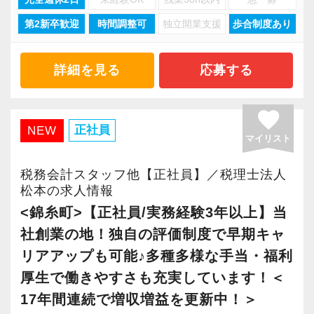
【将来オフィスをお任せできる貴方の力を求め
キャリアステップは等級制（1〜6等級）で、求
施企業」の認定を受け、今後も社員が働きやす
績を作りながら課題や問題の分析スキルを身に
ています】
められる業務レベルや役割を明確にしていま
い環境づくりを積極的に推進していきます。
付ける経験を積むことが自信に繋がります。
第2新卒歓迎
時間調整可
独立開業支援
歩合制度あり
現在当社では「渋谷」「新宿」「錦糸町」
積み重ねてこられた知識と経験を生かして、さ
す。目標設定がしやすく、成長を実感しながら
長く安心して働ける環境を用意してお待ちして
多くのインターン生を育成した実績があります
「柏」「横浜」「大阪」の６拠点を展開してい
らなる活躍の場を求めている貴方の力を発揮で
ステップアップが可能です。
おりますので、当社で将来の不安なく働いてみ
ので、安心して仲間と一緒に働く楽しさと自分
ます。
詳細を見る
応募する
きる職場です。
昇級は年に2回の自己申請制で何度でもチャレン
ませんか？
の成⻑を日々実感して頂けると思います。
2021年6月に「渋谷オフィス」を新設し、その
新たなマネージャー候補として、将来的にオフ
ジできます。
自分が「将来こうなりたい」「こんな風に成⻑
後「新宿オフィス」「大阪オフィス」「錦糸町
favorite
ィスを任せられる方の力を求めています。
【新宿の事務所はこんなオフィスです】
したい」「こういうサービスを提供したい」と
オフィス」が拡張移転！
正社員
NEW
マイリスト
【定期的な班替えや席替えで、より多くのこと
20代のスタッフが多数在籍しており、当社拠点
いう夢を語れる若いパワーのある方を求めてい
さらに2022年12月には「柏オフィス」を開設
税理士資格がなくてもOK！
を学べる体制！】
のなかでも一番明るく元気なオフィスです。
ます。
し、2025年には大阪オフィスを増床するなど、
税務会計スタッフ他【正社員】／税理士法人
やる気とコミュニケーション能力を重視しま
当社ではフリーアドレスと固定席を併用しなが
新宿三丁目駅直結で交通の便がよく、通勤しや
新しい扉を開けるのはとても勇気がいることで
事業拡大を続けています。
松本の求人情報
す。
ら業務を行っています。
すい立地にあります。
すが、輝ける未来のために一歩を踏み出して一
安定性抜群の環境で自己成長を実現できます。
<錦糸町>【正社員/実務経験3年以上】当
税理士はサービス業です。誠実に仕事を行い、
そのなかで定期的な席替えやチームの班替えを
緒に頑張っていきませんか？
社創業の地！独自の評価制度で早期キャ
お客様に満足していただくことを大事にしてく
実施。得意分野や経験の異なる様々な人と一緒
飲食業や接客業のお客様が多く、お客様のご紹
社員の持つ「やる・やりたい」という気持ちを
リアアップも可能♪多種多様な手当・福利
れる方を求めています。
に仕事を行うことで、より柔軟かつ多彩なノウ
介から新しいお客様も増えております。
【現役スタッフの声】
大事にしているため、資格を持っていなくて
厚生で働きやすさも充実しています！＜
ハウや知識を身に付けられる体制を整えていま
実務重視の研修を幅広く実施しているため、ス
も、スピーディーなキャリアアップが可能で
17年間連続で増収増益を更新中！＞
スキルと経験に合わせてキャリアを重ねつつ、
す。
ピーディーに経験値を積むことができるのが最
インターンから新卒で入社しました。
す！