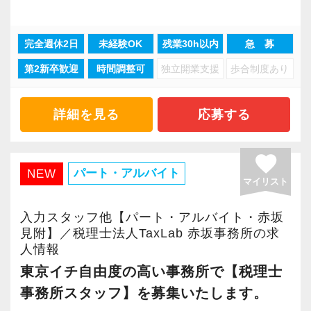
重することです。
・綺麗なオフィス＆快適な空間で、業務に集中
けるために「情熱家であれ！」がモットーで
ーレス化を進めています。kintoneや
仕事を終えた後のプライベートの時間も大切に
いった私たちの姿勢がお客様から評価されてい
常に柔軟さを忘れずに接したいと思っていま
して取り組めます
す。
LINEWORKS、クラウドサインなどを活用して
してほしいという考えです。
るからだと自負しています。
完全週休2日
未経験OK
残業30h以内
急 募
す。
・AIやデジタル化による業務効率化に取り組
いるので効率よくストレスフリーに業務をこな
当事務所には、子育てをしながら働いているス
スタッフの成長にともないお客様からも信頼さ
第2新卒歓迎
時間調整可
独立開業支援
歩合制度あり
み、メリハリを持って働ける環境づくりを徹底
【求職者へのメッセージ】
せます。
タッフや、プライベートの時間を大切にしてい
今後もお客様に満足していただけるようにスキ
れ喜んでもらえる、そんな組織にしていきたい
・子育て中の方や税理士を目指している方も活
当社の実践型インターンでは、普段の学生生活
ぜひ体験してください！
るスタッフも多く在籍しています。
ルの向上を目指し、税務のプロとして高い信頼
ですね。
躍しています
では扱うことのない専門性が高い業務をお任せ
詳細を見る
応募する
そのため、「時短勤務制度」や「業務量の見直
を獲得していきます。
・資格取得支援や手当あり！働きながら資格取
します。
【明確なキャリアパスで成長をバックアップし
し」など、それぞれのライフスタイルに合わせ
お客様から信頼され、心の通ったサービスを提
“明るくて仲が良い”というのも当社の特徴。
得を目指しやすい環境です
そのため、勢いだけではどうにもならない課題
ます】
た働き方についても相談可能です。
供する真の「税務プロフェッショナル」として
favorite
良くも悪くも“おせっかい”な人が多く、お客様の
・未経験者も経験者も、それぞれに合った成長
や問題点もでてきますが、一つずつ確実に乗り
パート・アルバイト
NEW
キャリアステップは等級制（1〜6等級）で、求
仕事にも真剣に取り組みながら、自分の時間も
の道を私たちと一緒に歩んでみませんか？
マイリスト
ために、一緒に働く仲間のために、本気になれ
機会がある税理士事務所です
越えていきましょう！
められる業務レベルや役割を明確にしていま
大切にしたい方にとって、働きやすい環境だと
る熱い人が多いです。
常に自ら学ぶ姿勢で臨んでください。着実に実
す。目標設定がしやすく、成長を実感しながら
考えています。
入力スタッフ他【パート・アルバイト・赤坂
【将来オフィスをお任せできる貴方の力を求め
【事務所について】
績を作りながら課題や問題の分析スキルを身に
見附】／税理士法人TaxLab 赤坂事務所の求
ステップアップが可能です。
ています】
人情報
昇格のスピードも早く、やりがいや成長してい
国立駅徒歩3分、少数精鋭の税理士事務所です。
付ける経験を積むことが自信に繋がります。
昇級は年に2回の自己申請制で何度でもチャレン
また、資格取得と仕事を両立したい方も応援し
積み重ねてこられた知識と経験を生かして、さ
東京イチ自由度の高い事務所で【税理士
る実感が得られやすい職場です。
当事務所が掲げる経営理念は「関与先企業100％
多くのインターン生を育成した実績があります
ジできます。
ています。
らなる活躍の場を求めている貴方の力を発揮で
等級制度でキャリアアップの道筋が明確になっ
事務所スタッフ】を募集いたします。
黒字化」です。
ので、安心して仲間と一緒に働く楽しさと自分
税理士を目指す方にとって、働きながら勉強で
きる職場です。