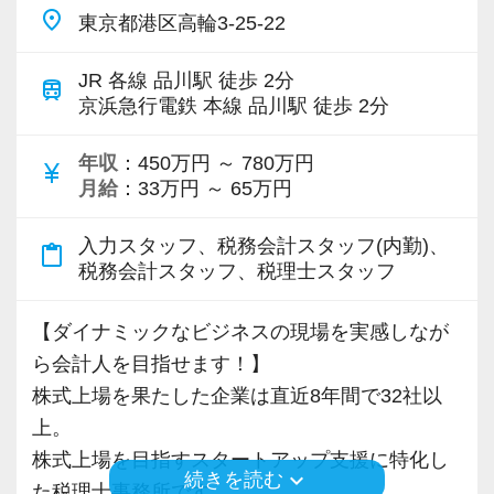
place
東京都港区高輪3-25-22
JR 各線 品川駅 徒歩 2分
train
京浜急行電鉄 本線 品川駅 徒歩 2分
年収
：450万円 ～ 780万円
currency_yen
月給
：33万円 ～ 65万円
入力スタッフ、税務会計スタッフ(内勤)、
content_paste
税務会計スタッフ、税理士スタッフ
【ダイナミックなビジネスの現場を実感しなが
ら会計人を目指せます！】
株式上場を果たした企業は直近8年間で32社以
上。
株式上場を目指すスタートアップ支援に特化し
keyboard_arrow_down
続きを読む
た税理士事務所です。