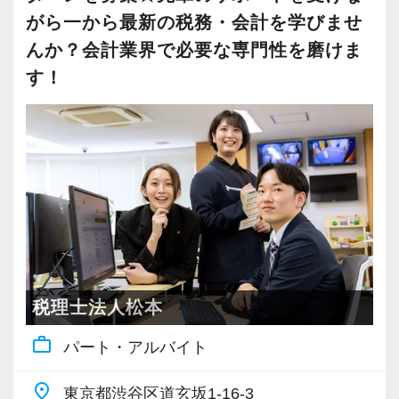
上場会社、上場準備会社など段階的に難易度が
がら一から最新の税務・会計を学びませ
上がる仕事をお任せします。
んか？会計業界で必要な専門性を磨けま
す！
【2015年に税理士法人化、あなたの実力を発揮
できる環境です！】
2015年12月に税理士法人化しました。
お客様は上場を目指すスタートアップが中心
で、法人化以来、毎年15%の勢いで成⻑を続け
ています。
Gemstone=「原石」という意味。原石である皆
さんを輝かせることを大事に、熱意とポテンシ
ャル重視、人物重視の採用を行っています。
税理士法人松本
work_outline
パート・アルバイト
【スタートアップ企業の支援に特化した税理士
法人です！】
place
東京都渋谷区道玄坂1-16-3