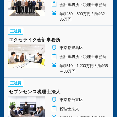
今すぐ会員登録
content_paste
会計事務所・税理士事務所
世田谷区
(6)
大田区
(1)
currency_yen
450～500万円 /
32～
年収
月給
35万円
PC版サイトを見る
新宿区
(15)
豊島区
(9)
正社員
板橋区
(1)
北区
(1)
エクセライク会計事務所
採用ご担当者様
place
東京都豊島区
台東区
(5)
江東区
(3)
content_paste
会計事務所・税理士事務所
currency_yen
510～1,200万円 /
35
23区外
(19)
年収
月給
～80万円
正社員
セブンセンス税理士法人
place
東京都台東区
content_paste
税理士法人