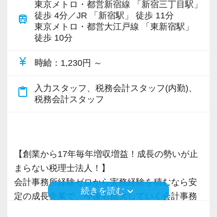
東京メトロ・都営新宿線 「新宿三丁目駅」
います。
きく力を発揮できる存在でありたいと考えてい
▽ステップ1(入社〜約1ヶ月)
徒歩 4分／JR 「新宿駅」 徒歩 11分
train
東京メトロ・都営大江戸線 「東新宿駅」
ます。ご紹介案件が7割を超えているのも、そう
先輩が担当しているお客様の月次試算表を作成
徒歩 10分
専門Webサイトを10サイト以上運営しており、
いった私たちの姿勢がお客様から評価されてい
しながら少しずつレベルアップしていきましょ
新規顧問契約のお客様が毎年400件以上増加！
るからだと自負しています。
う。実際の数字に触れながら業務に取り組んで
currency_yen
時給
：1,230円 ～
各オフィスに国税OB税理士が在籍しているの
頂くことで、より理解と知識が深まります！
で、税務調査にも精通しています。
今後もお客様に満足していただけるようにスキ
入力スタッフ、税務会計スタッフ(内勤)、
content_paste
ルの向上を目指し、税務のプロとして高い信頼
▽ステップ2(2ヶ月目〜)
税務会計スタッフ
税理士という仕事は不況に強い仕事で、融資対
を獲得していきます。
そろそろ入力業務に慣れてきますので、本人の
応、給付金のサポート、補助金のサポートなど
お客様から信頼され、心の通ったサービスを提
希望に応じて決算業務、年末調整業務、確定申
お手伝いできる業務は数多く存在しています。
供する真の「税務プロフェッショナル」として
告業務にもチャレンジして頂けます。先輩スタ
そのため、全拠点でスタッフの増員に力を入れ
の道を私たちと一緒に歩んでみませんか？
【創業から17年毎年増収増益！成長の勢いが止
ッフがサポートしますので、安心して税務・会
ており、さらなるサービス品質の向上を目指し
まらない税理士法人！】
計の業務を一通り覚えられます！
ています。
【現在のスタッフの6割が業界未経験者！異業種
会計事務所経験ゼロから実務経験を積むなら安
keyboard_arrow_down
続きを読む
からの転職も大歓迎！専門用語を一から教えま
定の成長企業で、今後も拡大していく会計事務
▽ステップ3(4ヶ月目〜)
また、職場環境の改善に積極的に取り組む企業
す】
所でスタートしましょう！
一通りの業務を覚えたら、自分自身で決算を行