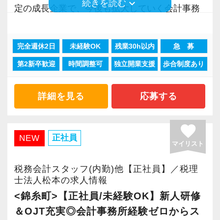
keyboard_arrow_down
続きを読む
定の成長企業で、今後も拡大していく会計事務
のお客様も約7割がクラウドを利用しています。
所でスタートしましょう！
クラウド会計ソフトfreeeの5つ星認定アドバイ
ザーでもあり、スタッフにはアドバイザー資格
完全週休2日
未経験OK
残業30h以内
急 募
現在当社では「渋谷」「新宿」「錦糸町」
「会計freee エキスパート」「会計freee 上級エ
第2新卒歓迎
時間調整可
独立開業支援
歩合制度あり
「柏」「横浜」「大阪」の６拠点を展開してい
キスパート」の取得を推奨（受験費用は事務所
ます。
負担）。
2021年6月に「渋谷オフィス」を新設し、その
現在いるスタッフは全員「会計freee エキスパー
詳細を見る
応募する
後「新宿オフィス」「大阪オフィス」「錦糸町
ト」を取得しています。
オフィス」が拡張移転！
favorite
さらに2022年12月には「柏オフィス」を開設
【チーム制を採用し、誰もが働きやすいホワイ
正社員
NEW
マイリスト
し、2025年には大阪オフィスを増床するなど、
ト企業を実現しています！】
事業拡大を続けています。
当社ではチーム制を取っており、コミュニケー
税務会計スタッフ(内勤)他【正社員】／税理
安定性抜群の環境で自己成長を実現できます。
ション重視。
士法人松本の求人情報
スタッフ同士で情報共有・進捗管理しながら案
<錦糸町>【正社員/未経験OK】新人研修
社員の持つ「やる・やりたい」という気持ちを
件にあたるスタイルです。
＆OJT充実◎会計事務所経験ゼロからス