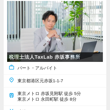
ているので、目標を立ててどんどん達成してい
税理士や日商簿記保有者、子育て中の方、資格
の成⻑を日々実感して頂けると思います。
【定期的な班替えや席替えで、より多くのこと
きる環境は非常に重要です。
新たなマネージャー候補として、将来的にオフ
きましょう！
取得を目指して勉強中の方など、さまざまなメ
自分が「将来こうなりたい」「こんな風に成⻑
を学べる体制！】
資格取得支援制度や資格手当など、資格取得を
ィスを任せられる方の力を求めています。
「こういうことをやってみたい！」という強い
ンバーが在籍しています。
したい」「こういうサービスを提供したい」と
当社ではフリーアドレスと固定席を併用しなが
目指す方にも嬉しい環境を整えてお待ちしてい
思いがある人、大歓迎です！
これまで業界未経験で入社された方や、経験を
いう夢を語れる若いパワーのある方を求めてい
ら業務を行っています。
ます。
税理士資格がなくてもOK！
活かして入社された方も活躍しています。
ます。
そのなかで定期的な席替えやチームの班替えを
やる気とコミュニケーション能力を重視しま
そんな当事務所では、どのような方でも安心し
新しい扉を開けるのはとても勇気がいることで
実施。得意分野や経験の異なる様々な人と一緒
【事務所の組織体系について】
す。
て長く働ける税理士事務所を創っていくことを
すが、輝ける未来のために一歩を踏み出して一
に仕事を行うことで、より柔軟かつ多彩なノウ
当事務所は男性3名、女性3名の6名体制です。
税理士はサービス業です。誠実に仕事を行い、
目標にしています。
緒に頑張っていきませんか？
ハウや知識を身に付けられる体制を整えていま
少人数の組織だからこそ、メンバー同士の距離
お客様に満足していただくことを大事にしてく
税理士法人TaxLab 赤坂事務所
この業界では、AIやデジタルの活用が急速に進
す。
が近く、風通しの良い環境が特徴です。
れる方を求めています。
んでいます。
【現役スタッフの声】
また関西・関東とそれぞれの拠点での交流もあ
採用においても、経験や資格だけでなく、人柄
work_outline
パート・アルバイト
当事務所では早い段階から、業務効率化につな
り、オンライン・オフラインを問わず気軽に話
を大切にしています。
スキルと経験に合わせてキャリアを重ねつつ、
がるものは積極的に導入し、それが働くスタッ
インターンから新卒で入社しました。
place
し合える社風です。
そのため、スタッフは温かく、話しやすい人し
東京都港区元赤坂1-1-7
部下のマネジメントも少しずつお任せして自信
フのため、お客様のためになるよう取り組んで
インターン時代は「ここまでやるの！？」とい
かいません。
を持っていけるよう私たちもバックアップしま
きました。
東京メトロ 赤坂見附駅 徒歩 5分
うくらい実践に近い形の業務を任されて大変な1
【各種社会保険完備、ユニークな手当制度あ
train
す。
東京メトロ 永田町駅 徒歩 8分
これからも進化を続ける税理士業界の中で、誰
年でしたが、だからこそ実力がつき達成感を得
り】
【こんな方に向いています】
最初は自信が無くても意欲があれば大丈夫で
もが「ここで働きたい」と思える事務所づくり
ることができました。
社会保険等の一般的な福利厚生の他に、各種手
・働きやすい環境で長くキャリアを築きたい方
す。