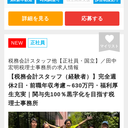
現在当社では「渋谷」「新宿」「錦糸町」
ステップアップが可能です。
続けることができる人、わからないことは一人
とを第一に考えています。
施企業」の認定を受け、今後も社員が働きやす
「柏」「横浜」「大阪」の６拠点を展開してい
昇級は年に2回の自己申請制で何度でもチャレン
で悩まずにどんどん聞ける人は、ぐんぐん成長
将来会計事務所で活躍したい熱い想いのある
い環境づくりを積極的に推進していきます。
ます。
詳細を見る
応募する
ジできます。
できるはずです。
方、お待ちしています！
長く安心して働ける環境を用意してお待ちして
2021年6月に「渋谷オフィス」を新設し、その
おりますので、当社で将来の不安なく働いてみ
後「新宿オフィス」「大阪オフィス」「錦糸町
favorite
【定期的な班替えや席替えで、より多くのこと
まったくの未経験者は、一通りの仕事に慣れる
【実務型研修・教育制度充実！学生の間に、こ
ませんか？
オフィス」が拡張移転！
正社員
NEW
を学べる体制！】
マイリスト
までが大変かもしれません。
れからの会計業界で生き残るために必要な専門
さらに2022年12月には「柏オフィス」を開設
当社ではフリーアドレスと固定席を併用しなが
でも、同じように未経験から一人前になった先
性を磨けます】
【新宿の事務所はこんなオフィスです】
し、2025年には大阪オフィスを増床するなど、
税務会計スタッフ他【正社員・国立】／田中
ら業務を行っています。
輩がたくさんいます。
会計業界はいずれコンピューターやAIに取って
20代のスタッフが多数在籍しており、当社拠点
事業拡大を続けています。
宏明税理士事務所の求人情報
そのなかで定期的な席替えやチームの班替えを
だからこそ未経験者の気持ちを理解しており、
変わられる職業と言われています。
のなかでも一番明るく元気なオフィスです。
安定性抜群の環境で自己成長を実現できます。
【税務会計スタッフ（経験者）】完全週
実施。得意分野や経験の異なる様々な人と一緒
わからないことや悩みにはきちんと手を止めて
その中で生き残るためにできることはコンピュ
新宿三丁目駅直結で交通の便がよく、通勤しや
休2日・前職年収考慮～630万円・福利厚
に仕事を行うことで、より柔軟かつ多彩なノウ
話を聞いてくれる先輩がいつもそばにいるので
ーターやAIにはできないお客様とのコミュニケ
すい立地にあります。
社員の持つ「やる・やりたい」という気持ちを
生充実｜関与先100％黒字化を目指す税
ハウや知識を身に付けられる体制を整えていま
安心してください。
ーション力を磨くこと。
大事にしているため、資格を持っていなくて
理士事務所
す。
業界特有の“かたさ”がないのも当社の魅力です！
飲食業や接客業のお客様が多く、お客様のご紹
も、スピーディーなキャリアアップが可能で
また関西・関東とそれぞれの拠点での交流もあ
■未経験から税理士事務所へ転職を検討している
当社では、全員がお客様のことを一番に考え、
介から新しいお客様も増えております。
す！
り、オンライン・オフラインを問わず気軽に話
方へ
最新の税務・会計サービスを提供しています。
実務重視の研修を幅広く実施しているため、ス