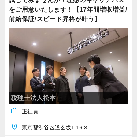
試してみませんか？理想のキャリアパス
も、スピーディーなキャリアアップが可能で
ることから資格取得に励むスタッフが多く活躍
けではなく、論理的思考力、コミュニケーショ
をご用意いたします！【17年間増収増益/
す！
しています。
ン能力、主体性、協働性を持ちながら仕事をす
前給保証/スピード昇格が叶う】
ることが必須です。
充実した実務重視のOJTで、安心して職務経験
若いメンバーが多く明るい雰囲気で、全員がや
当社では、経験者の方には裁量権を大きく与え
と知識をゼロから身に付けられます！
る気に満ちあふれています。
ていますので、専門性と経験を最大限に発揮し
税務・会計の経験と知識を磨きながらステップ
自主性がある方には活躍できる舞台はいくらで
て、遠慮なく仕事に取り組んでください！
アップを目指しませんか？
もご用意するので、この業界で何か成し遂げた
い目標がある方は、ぜひ当社の門を叩いてくだ
【求職者へのメッセージ】
【対象業種100種以上！節税・融資・税務調査に
さい！
人を大事に育てるカルチャーが根付いている会
強い税理士法人です】
社です。
創業以来17年連続増収増益、顧問先数2500以
【ご紹介が多い安定企業でお客様から一番に信
一人一人のスタッフが、⻑期的な視野で成⻑・
税理士法人松本
上、全国6拠点で安定的に成長中です。
頼される税務のプロを目指せます】
活躍してくれることを期待しています。短期的
work_outline
正社員
お客様に事務所までご来社いただく来所型サー
私達は「税務のプロフェッショナルとしてお客
なスパンでの採用は考えていません。
ビスで、中小企業の経営を幅広くサポートして
様に寄り添う」ことが一つの使命です。
安心して、⻑く一緒に貢献の場を広げていける
place
東京都渋谷区道玄坂1-16-3
います。
ような会社を目指しています。