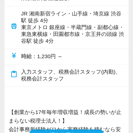
お客様は上場会社、ベンチャー企業から大学教
授、士業までさまざまですが、共通しているの
JR 湘南新宿ライン・山手線・埼京線 渋谷
は、今まさに急成⻑中の企業が多いというこ
駅 徒歩 4分
train
と。
東京メトロ 銀座線・半蔵門線・副都心線・
東急東横線・田園都市線・京王井の頭線 渋
テレビや雑誌等で、取り上げられる企業も少な
谷駅 徒歩 4分
くありません。富裕層向け税務実務も経験可
能。
currency_yen
時給
：1,230円 ～
ビジネス共創の現場で、経営者と二人三脚しつ
つ、経営者と同じ目線に立った仕事をすること
入力スタッフ、税務会計スタッフ(内勤)、
content_paste
ができます。
税務会計スタッフ
【徹底したペーパーレス・クラウド活用で業務
効率化を図っています！】
【創業から17年毎年増収増益！成長の勢いが止
7〜8割のお客様はすでにペーパーレス化。
まらない税理士法人！】
クラウド会計ソフトの導入も積極的に実施して
会計事務所経験ゼロから実務経験を積むなら安
おり、新規のお客様は基本的にクラウド、既存