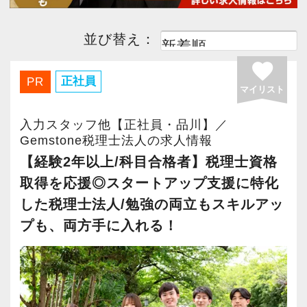
並び替え：
favorite
正社員
PR
マイリスト
入力スタッフ他【正社員・品川】／
Gemstone税理士法人の求人情報
【経験2年以上/科目合格者】税理士資格
取得を応援◎スタートアップ支援に特化
した税理士法人/勉強の両立もスキルアッ
プも、両方手に入れる！