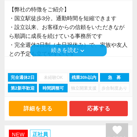
ます。ご紹介案件が7割を超えているのも、そう
新規顧問契約のお客様が毎年400件以上増加！
ポンス・プラス思考・有言実行・他責禁止・気
頂くことで、より理解と知識が深まります！
いった私たちの姿勢がお客様から評価されてい
【弊社の特徴をご紹介】
各オフィスに国税OB税理士が在籍しているの
配り」を掲げ、一人ひとりが実行しています。
入社してから思ったのは“日々勉強”だということ
るからだと自負しています。
・国立駅徒歩3分。通勤時間を短縮できます
で、税務調査にも精通しています。
より多くの「ありがとう」と笑顔をいただき続
です。
▽ステップ2(2ヶ月目〜)
・設立以来、お客様からの信頼をいただきなが
けるために「情熱家であれ！」がモットーで
先日は税務調査に立ち会い、調査のポイントを
そろそろ入力業務に慣れてきますので、本人の
今後もお客様に満足していただけるようにスキ
ら順調に成長を続けている事務所です
税理士という仕事は不況に強い仕事で、融資対
す。
実践で学べて面白かったです。
希望に応じて決算業務、年末調整業務、確定申
ルの向上を目指し、税務のプロとして高い信頼
・完全週休2日制（土日祝休み）で、家族や友人
応、給付金のサポート、補助金のサポートなど
keyboard_arrow_down
続きを読む
一通りの仕事を任せてもらえるようになりまし
告業務にもチャレンジして頂けます。先輩スタ
を獲得していきます。
との予定も立てやすいです
お手伝いできる業務は数多く存在しています。
【求職者へのメッセージ】
たが、もっと勉強して、お客様に幅広いご提案
ッフがサポートしますので、安心して税務・会
お客様から信頼され、心の通ったサービスを提
・綺麗なオフィス＆快適な空間で、業務に集中
そのため、全拠点でスタッフの増員に力を入れ
当社では、「こうなりたい」という将来のキャ
ができるようになりたいと思っています。
計の業務を一通り覚えられます！
供する真の「税務プロフェッショナル」として
して取り組めます
ており、さらなるサービス品質の向上を目指し
完全週休2日
未経験OK
残業30h以内
急 募
リアプランが明確な方が成長しています。
の道を私たちと一緒に歩んでみませんか？
・AIやデジタル化による業務効率化に取り組
ています。
そのため、採用面接では「1年後、3年後、5年後
未経験でも、接客経験がある方やお客様とのコ
▽ステップ3(4ヶ月目〜)
第2新卒歓迎
時間調整可
独立開業支援
歩合制度あり
み、メリハリを持って働ける環境づくりを徹底
にどうなりたいか？」を必ずお聞きします。
ミュニケーションが好きな方は、自信を持って
一通りの業務を覚えたら、自分自身で決算を行
【将来オフィスをお任せできる貴方の力を求め
・子育て中の方や税理士を目指している方も活
また、職場環境の改善に積極的に取り組む企業
たとえば希望年収があれば、その目標に向けて
ください。
って頂きます。決算書が出来ましたら、先輩ス
ています】
躍しています
に対して認証される「社労士診断認証制度」を
詳細を見る
応募する
どう仕事をすればいいのか具体的にお伝えしま
私もお客様から「電話対応が良い」とお褒めの
タッフ・オフィス責任者からのチェックと国税
積み重ねてこられた知識と経験を生かして、さ
・資格取得支援や手当あり！働きながら資格取
取得しました。
すので気軽に相談してください。
言葉をいただきました。
OBのダブルチェックがあります。
らなる活躍の場を求めている貴方の力を発揮で
得を目指しやすい環境です
「職場環境改善宣言企業」と「経営労務診断実
favorite
接客業で培った“笑声”のスキルが思わぬところで
きる職場です。
・未経験者も経験者も、それぞれに合った成長
正社員
施企業」の認定を受け、今後も社員が働きやす
NEW