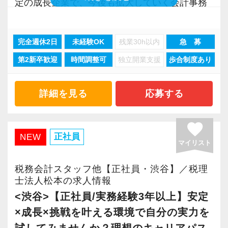
定の成長企業で、今後も拡大していく会計事務
取得しました。
イルです！】
所でスタートしましょう！
「職場環境改善宣言企業」と「経営労務診断実
会社は成⻑中ですが、スタッフに過度な負荷を
施企業」の認定を受け、今後も社員が働きやす
かけるような急成⻑は目指していません。
完全週休2日
未経験OK
残業30h以内
急 募
現在当社では「渋谷」「新宿」「錦糸町」
い環境づくりを積極的に推進していきます。
基本的には定時で残業をせずに退社することを
第2新卒歓迎
時間調整可
独立開業支援
歩合制度あり
「柏」「横浜」「大阪」の６拠点を展開してい
長く安心して働ける環境を用意してお待ちして
強く奨励。
ます。
おりますので、当社で将来の不安なく働いてみ
プロフェッショナルとしての仕事へのコミッ
2021年6月に「渋谷オフィス」を新設し、その
ませんか？
ト・責任感を大前提として、同時にワークライ
詳細を見る
応募する
後「新宿オフィス」「大阪オフィス」「錦糸町
フバランスも重視し、日々の業務量に配慮して
オフィス」が拡張移転！
【渋谷の事務所はこんなオフィスです】
います。
favorite
さらに2022年12月には「柏オフィス」を開設
2021年6月にオープンしたオフィス。
スタッフ全員に、仕事のやりがいと勉強、プラ
正社員
NEW
マイリスト
し、2025年には大阪オフィスを増床するなど、
新宿オフィスの精鋭スタッフが立ち上げメンバ
イベート等の健全な両立を目指してほしいと思
事業拡大を続けています。
ーとして運営をスタートしました。
います。
税務会計スタッフ他【正社員・渋谷】／税理
安定性抜群の環境で自己成長を実現できます。
士法人松本の求人情報
都心部ということもあり、IT系など最先端の技
術を取り扱うお客様が多いのが特徴です。
【求む！協調して行動できる自律的なプロフェ
<渋谷>【正社員/実務経験3年以上】安定
社員の持つ「やる・やりたい」という気持ちを
ッショナル！】
×成長×挑戦を叶える環境で自分の実力を
大事にしているため、資格を持っていなくて
20代が中心となっており、専門学校が近くにあ
これからの税務会計業務は、単なる税法知識だ