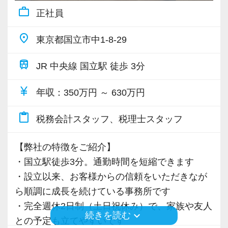
【各種社会保険完備、ユニークな手当制度あ
す。
んでいます。
して専門性を活かしたい方に活躍していただき
work_outline
正社員
社しました。
り】
一緒に事務所を盛り立てていただける方をお待
当事務所では早い段階から、業務効率化につな
たいオフィスです。
現在は、渋谷オフィスの責任者として一つの拠
社会保険等の一般的な福利厚生の他に、各種手
ちしています！
がるものは積極的に導入し、それが働くスタッ
place
東京都国立市中1-8-29
点を任されています。
当も充実。
フのため、お客様のためになるよう取り組んで
各業界に対するAIの登壇など、変革する時代に
税務能力検定等の資格検定に合格するともらえ
【こんな方を求めています】
きました。
先駆けて会計業界をリードしていきたいという
train
JR 中央線 国立駅 徒歩 3分
積極的に手を挙げるアクティブな人には向いて
る「合格手当」など、当社ならではの制度を設
・情熱を持って仕事ができ、途中で諦めない人
これからも進化を続ける税理士業界の中で、誰
方は、ぜひ当社で腕を振るってみませんか？
いる会社です。
けているので、ぜひ活用してください。
currency_yen
・責任感を持って仕事に取り組める人
もが「ここで働きたい」と思える事務所づくり
年収
：350万円 ～ 630万円
私も新しい経験にチャレンジしたいと思い、渋
詳しくはこちら（リンク先：https://www.tokyo-
・積極性と向上心を持ち合わせている人
を目指していきます。
【ご紹介が多い安定企業でお客様から一番に信
content_paste
谷オフィスの開設に合わせて、責任者になりた
consulting.com/recruit/environment/benefits）
税務会計スタッフ、税理士スタッフ
・若手を引っ張っていくリーダーになれる人
頼される税務のプロを目指せます】
いと立候補しました。
【時間に関する考え方】
私達は「税務のプロフェッショナルとしてお客
主体性のある人にはキャリアアップとレベルア
【弊社の特徴をご紹介】
【成長のための5つのこだわりを大事にしていま
【ITシステム完備で効率よく業務をこなせま
当事務所は、何よりも時間を大切にしていま
様に寄り添う」ことが一つの使命です。
ップのチャンスも広がり、経験者なら実務だけ
・国立駅徒歩3分。通勤時間を短縮できます
す】
す】
す。
でなくマネジメントの経験も積めます。
・設立以来、お客様からの信頼をいただきなが
仕事をする上では5つのこだわり「クイックレス
IT化が非常に進んでいるのも当社の特徴。
そのため、業務の中で発生する無駄な作業を見
お客様から「こうしたい」という理想をいただ
ら順調に成長を続けている事務所です
ポンス・プラス思考・有言実行・他責禁止・気
代表が作業環境にも気を配っており、デュアル
直し、効率化できる部分には積極的に取り組ん
いたら、それを一緒になって実現するために大
オフィス責任者として心がけているのは、何で
・完全週休2日制（土日祝休み）で、家族や友人
配り」を掲げ、一人ひとりが実行しています。
モニターを全席設置。
でいます。
きく力を発揮できる存在でありたいと考えてい
keyboard_arrow_down
続きを読む
も気軽に話せる雰囲気と一人一人の考え方を尊
との予定も立てやすいです
より多くの「ありがとう」と笑顔をいただき続
入力もAI-OCRを使用して、業務効率化とペーパ
限られた時間の中で集中して業務に取り組み、
ます。ご紹介案件が7割を超えているのも、そう