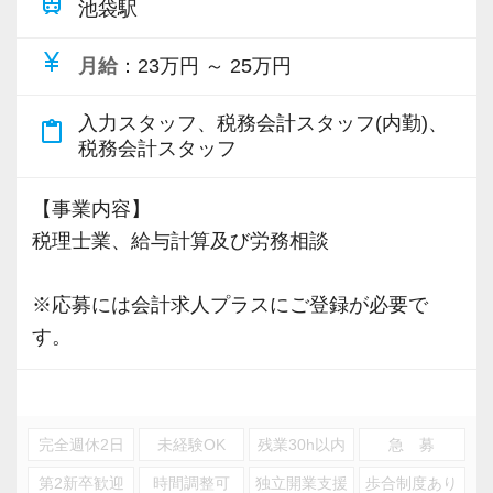
train
池袋駅
年会費を事務所が負担します。
トラブルや揉め事を回避するためにスタッフの
へのインパクトが大きいため今後も更なるベー
など)
人間性には大変気をつけています。
スアップを行う予定です。
currency_yen
月給
：23万円 ～ 25万円
【最後に】
・温厚で優しく、話しやすい人しかいません(事
新しい事を作り上げる事よりも「無駄な業務を
伸び盛りの活気ある事務所で、さまざまな税
務所の方針です)
弊社の尋常ならぬ生産性の高さは、徹底的した
全部やめる」いうほうが圧倒的に楽で簡単で
入力スタッフ、税務会計スタッフ(内勤)、
content_paste
法とコンサルティング、事務所経営について学
・9割が未経験者で先輩と言えどもレベル差は感
税務会計スタッフ
サプライチェーンマネジメントにより実現して
す。
ぶことができます。
じません(近い存在と感じるはずです)
います。
弊社の効率化のスタートはここにあります。
お客様の笑顔にふれながら自分自身の成長を
・全員真面目に仕事に取り組んでいます
【事業内容】
資料の回収から申告書の提出までの過程をデジ
そして無駄を排除した後に残った業務のみを必
感じることができる、やりがいのある職場で
税理士業、給与計算及び労務相談
タルデータでシームレスに繋げ、これに会計シ
要業務と定義し、これを効率化するためにシス
す。
【弊社の特徴】
ステム、業務管理システムを必要に応じて介在
テム開発まで挑んでいます。
ぜひ、一緒に事務所を盛り上げていきましょ
http://tax.excelike.co.jp/
※応募には会計求人プラスにご登録が必要で
させる事により極めてスムーズな供給が出来る
う！
・成長著しい会計事務所(年間300社の新規契約
す。
体制を構築しています。
【給与に関する考え方】
獲得)
給与を含め、会計事務所の待遇は一般的にとて
リクルートサイトはこちら：
・綺麗なオフィス・快適な空間
この業界は非常に特殊な業界です。クライアン
も酷いものが多いと感じています。
https://www.wishkaikei.site/
・良好な人間関係・飲み会などベタベタした付
トは受けきれないほど存在するのに対して深刻
額面は少し大きく見せてはいるものの、実はみ
完全週休2日
未経験OK
残業30h以内
急 募
き合いはなし。
な人材難が続きます。
なし残業時間が40時間超も含まれており、さら
第2新卒歓迎
時間調整可
独立開業支援
歩合制度あり
・短時間で集中して定時でパッと帰る事を推奨