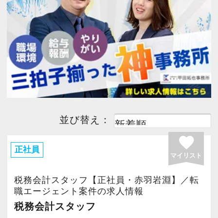
今すぐ会員登録
PC版サイトを見る
採用ご担当者様
並び替え：
favorite
正社員
マイリスト
税務会計スタッフ【正社員・赤羽岩淵】／転
職エージェント案件の求人情報
税務会計スタッフ