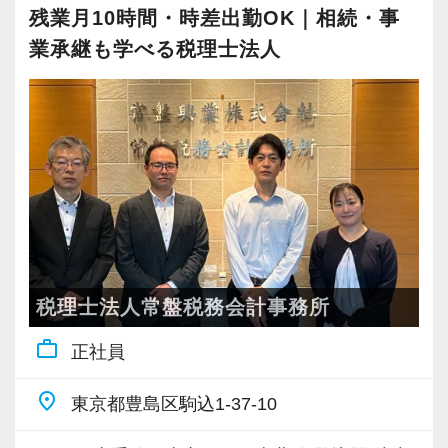
明し丁寧なサービスを提供することで、お客様
残業月10時間・時差出勤OK｜相続・事
から「支持される存在」を目指しています。
業承継も学べる税理士法人
ただ業務をこなすのではなく、相手の立場に立
って物事を考える事が大切です。
「人に誠実を尽くす」事ができる方なら、すぐ
に活躍できる環境です。
＜社員育成＞
多様化する顧客ニーズに応えるため、税理士業
界全体が日々アップデートする必要がありま
す。
税理士法人常盤税務会計事務所
クライアントの期待にしっかりと応えることの
work_outline
正社員
できるプロフェッショナルへと育成するための
教育制度があります。
place
東京都豊島区駒込1-37-10
【具体的には】
大原の会計事務所講座や税務研究会Webセミナ