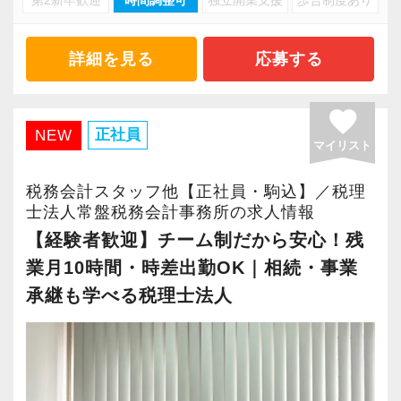
税理士法人常盤税務会計事務所は、経験豊富な
パート・アルバイトも給与月額88,000円以上で
50代の代表が率いる、20代〜40代を中心とし
社会保険に加入の選択が可能！
た、落ち着いていて相談がしやすい税理士法人
詳細を見る
応募する
任意特定適用事業所のため、ライフスタイルに
です。
合わせた働き方が叶います。
私たちは、紹介や新規のご契約により【顧問法
favorite
人数が右肩上がりに増加】を続けています。
正社員
NEW
■リクルートサイトはこちら
マイリスト
業績好調による組織拡大にともない、新しくお
https://clients.itszai.jp/4d544d324e44633d/job/17654
迎えする「実務未経験」のメンバーが不安な
税務会計スタッフ他【正社員・駒込】／税理
く、心から安心して長く活躍できるよう、職場
士法人常盤税務会計事務所の求人情報
環境の改善と育成の仕組みづくりに本気で取り
【経験者歓迎】チーム制だから安心！残
組んでいます。
業月10時間・時差出勤OK｜相続・事業
当事務所が誇る「4つの魅力」をご紹介します。
承継も学べる税理士法人
―――【1】 1人で抱え込ませない「チーム制」
と「抜群の聞きやすさ」
未経験の方に業務や責任を押し付けることは絶