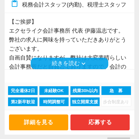
content_paste
税務会計スタッフ(内勤)、税理士スタッフ
国が後押しする【企業型確定拠出年金（企業型
をお迎えしています。
DC）】を正社員向けに導入するなど、スタッフ
応接室は、森・海・和と3つのテーマに基
【ご挨拶】
の「将来の人生設計」までしっかりと支える環
づいて構成されており、
エクセライク会計事務所 代表 伊藤温志です。
境が整っています。
お客様もスタッフもくつろげる雰囲気を
弊社の求人に興味を持っていただきありがとう
パートからスタートして、長く安心して働ける
大事にしています。
ございます。
プロを目指すことも十分に可能です。
自画自賛になりますが、弊社は大変素晴らしい
（３）コミュニケーション抜群の明るい仲間
keyboard_arrow_down
続きを読む
会計事務所だと自負しておりますので、会計の
駒込駅から徒歩2分という抜群の立地にある、快
２０代～５０代が１/４ずつ在籍する、バ
お仕事に興味がある方は是非とも弊社への応募
適で綺麗なオフィスです。
ランスの良い組織です。
を検討していただければと思います。
安定した環境で、私たちと一緒に新しい一歩を
チームワークを大事にし、皆で楽しく働
完全週休2日
未経験OK
残業30h以内
急 募
踏み出しませんか？あなたからのご応募を、所
けることを第一に考えています。
第2新卒歓迎
時間調整可
独立開業支援
歩合制度あり
「税理士事務所の働き方を大きく前進」させ
員一同、心より楽しみにしています！
チームの雰囲気を盛り上げてくれる明る
る。
い方、大歓迎です！
このことを目標に、弊社は理想の職場を作り上
詳細を見る
応募する
げるために、毎年血の滲むような努力と改善行
（４）休憩は業務の都合に合わせて取得可能
動を続けてきました。