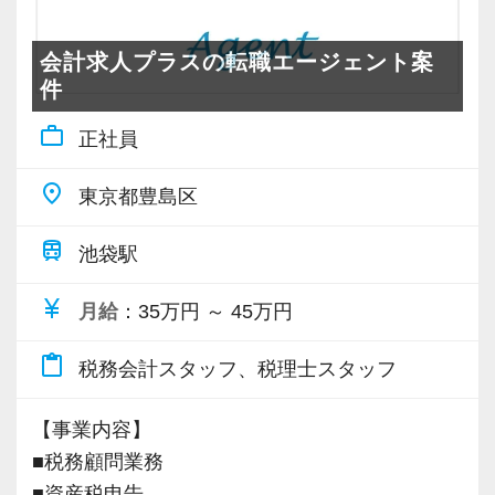
す。
▼弊社の取材動画です。
また弊社は昨今の政府等の賃上げ要請などを考
そのために1番大切な事は既存の全ての業務のフ
会計求人プラスの転職エージェント案
慮し、入社後も毎年昇給の機会を与えていま
ローを効率的に見直すことではありません。
件
す。
一番大事な事は「無駄な業務を全部やめる」と
▼採用面接用プレゼン資料です。興味がある方
そのため入社4年目に年収600万程度までは誰で
work_outline
正社員
言う事です。
はご拝読ください
も上昇する事を保障しています。
https://docs.google.com/presentation/d/1NOU_n_M3
さらに実績等を考慮し飛び級で昇給させる事も
place
東京都豊島区
・無駄な会議・朝礼
jpJvYFJyRwio1NrK6fOdN5rQYuGtB2S9M4/edit#slid
行っています。
・無駄な顧客面談・訪問
train
池袋駅
・無駄な飲み会・人間関係
▼エクセライクの世界観をドラクエ風に表現し
残業もなく、カレンダー通りの休暇がとれ、さ
・無駄な慣習(スーツ着用など)
currency_yen
月給
：35万円 ～ 45万円
てみました。興味がある方はご拝読ください
らに報酬も高水準、今後もこの全てを維持でき
・無駄な連絡(遅刻、欠勤時の時の電話連絡など
https://docs.google.com/presentation/d/15tFH7
るように弊社は最大限の努力を行います。
content_paste
⇒チャットで十分)
税務会計スタッフ、税理士スタッフ
・無駄な気配り(周りが帰らないから帰りづらい
【スタッフ一覧】
【採用担当挨拶】
【事業内容】
など)
http://tax.excelike.co.jp/company/staff/
採用担当の石田でございます。
■税務顧問業務
トラブルや揉め事を回避するためにスタッフの
エクセライク会計事務所に興味を持っていただ
■資産税申告
新しい事を作り上げる事よりも「無駄な業務を