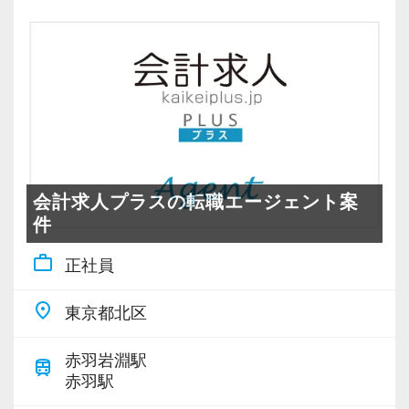
会計求人プラスの転職エージェント案
件
work_outline
正社員
place
東京都北区
赤羽岩淵駅
train
赤羽駅