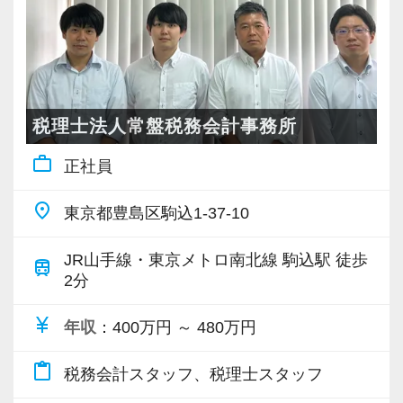
対にしません。
誰もが安心して業務に取り組めるよう「チーム
制」によるサポート体制を構築しています。
週1回のチームミーティングでは、業務の進捗を
共有するだけでなく、「今困っていること」を
税理士法人常盤税務会計事務所
全員でクリアにしていきます。
work_outline
正社員
代表の大山を含め、全員の距離が近く、日常的
に「ちょっといいですか？」とデスク越しに声
place
東京都豊島区駒込1-37-10
を掛け合える温かで穏やかな雰囲気が自慢で
す。
JR山手線・東京メトロ南北線 駒込駅 徒歩
train
「質問しづらくて一人で悩む」というストレス
2分
とは無縁の職場です。
currency_yen
年収
：400万円 ～ 480万円
―――【2】 残業月10h程度＆時差出勤！ワーク
content_paste
税務会計スタッフ、税理士スタッフ
ライフバランスを最優先できる仕組み