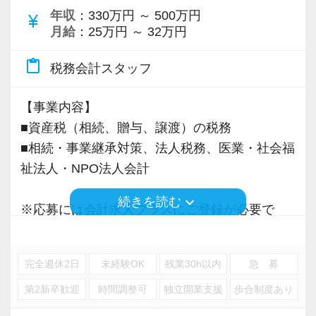
年収
：330万円 ～ 500万円
currency_yen
月給
：25万円 ～ 32万円
content_paste
税務会計スタッフ
【事業内容】
■資産税（相続、贈与、譲渡）の税務
■相続・事業継承対策、法人税務、医業・社会福
祉法人・NPO法人会計
keyboard_arrow_down
続きを読む
※応募には会計求人プラスにご登録が必要で
す。
完全週休2日
未経験OK
残業30h以内
急 募
第2新卒歓迎
時間調整可
独立開業支援
歩合制度あり