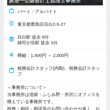
原浩一公認会計士税理士事務所
work_outline
パート・アルバイト
place
東京都豊島区目白2-5-27
目白駅 徒歩 9分
train
雑司が谷駅 徒歩 3分
currency_yen
時給
：1,400円 ～ 2,000円
税務会計スタッフ(内勤)、税務会計スタッ
content_paste
フ
＜事務所について＞
当事務所は池袋・ふじみ野・所沢にオフィスを
構えている事務所です。
税務・相続・相談等のお問い合わせが多く、お