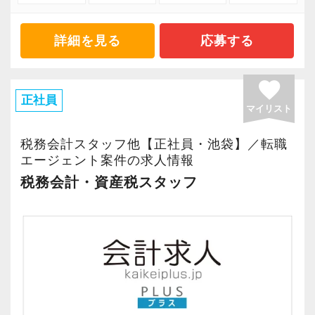
これに対抗するには生産性を向上するほかない
にそれを超えた労働時間があっても残業申請出
・税理士試験前休暇1週間を有給で全員に付与
のは明らかなのに、未だ労働集約的な体質を改
来ないケースがざらにあります。
（有給休暇とは別に付与）
詳細を見る
応募する
めようとする会計事務所は出てきません。
さらに昇給ペースも非常に遅く、1年間に1万円
・昇給はとても早い！入社4年目で年俸は最低で
またスタッフに多くの還元を行うには、事業に
程度しか上昇しない給与体系を採るところがと
も600万弱になります。
favorite
おいて高い生産性を実現していることが大前提
ても多いと思います。
・訪問はしません。事務所で作業に専念出来る
正社員
です。
繁忙期の長時間労働に加えこの待遇の悪さが会
マイリスト
ので無駄な疲労を回避できます
そのため弊社では理想の職場を今後も追及し続
計事務所の定着率の悪さに直結しているのは明
・訪問がないので、上司立ち合いのもと顧客と
税務会計スタッフ他【正社員・池袋】／転職
け、さらなる生産性の向上に取り組みスタッフ
らかです。
エージェント案件の求人情報
面談可能（初心者には安心）
により多くの還元が行える体制の構築を実現し
・体育会系ではありません（朝礼や体操などの
税務会計・資産税スタッフ
てまいります。
そこで弊社は未経験者であっても初任給は月額
意味不明な行事は一切ありません。今後も行う
32.5万円という高水準とする報酬体系を採って
可能性もありません）
弊社の取り組みこそが「次世代の会計事務所の
います。そのため未経験者であっても1年目の報
正しい在り方である」と確信をもっています。
酬は450万円を超える水準となります。
【その無駄やめよう！ ～効率化のための基本的
この取り組みに興味がある方は是非参加してく
この水準の報酬を保障しなければ、東京では最
な考え方～】
ださい。
低水準の生活を維持する事が出来ず、いずれモ
弊社は極限効率化に社運をかけて挑んでいま
チベーションの低下になると考えます。