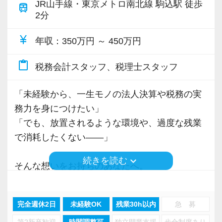
JR山手線・東京メトロ南北線 駒込駅 徒歩
train
ーをご自宅でいつでも受講でき、各自のライフ
2分
スタイルに合わせた勉強ができるようになって
currency_yen
年収
：350万円 ～ 450万円
います。
また、各拠点の事務所合同研修を開催しており
content_paste
税務会計スタッフ、税理士スタッフ
参考資料や動画を使った研修を行っておりま
す。（自由参加）
「未経験から、一生モノの法人決算や税務の実
務力を身につけたい」
＜社内環境＞
「でも、放置されるような環境や、過度な残業
会社に長く勤める中で常にライフスタイルが変
で消耗したくない――」
化します。
ご家庭、子供の成長に合わせ勤務時間、勤務日
keyboard_arrow_down
続きを読む
そんな想いをお持ちのあなたへ。
数の変更をしたいときは、ライフスタイルに合
当事務所で、正社員として理想のスキルアップ
わせた相談ができます。
と働きやすさを同時に叶えませんか？
完全週休2日
未経験OK
残業30h以内
急 募
【安心して働ける環境】
第2新卒歓迎
時間調整可
独立開業支援
歩合制度あり