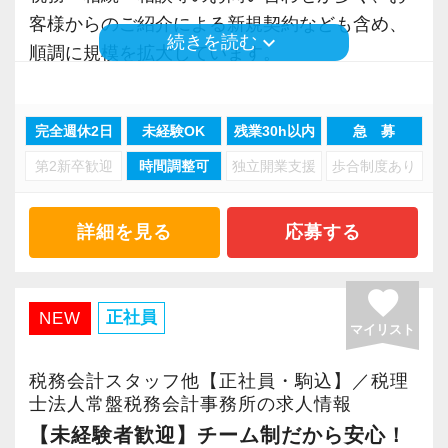
客様からのご紹介による新規契約なども含め、
keyboard_arrow_down
続きを読む
順調に規模を拡⼤しています。
＜事務所の特徴＞
完全週休2日
未経験OK
残業30h以内
急 募
多種多様な業種のお客様や成長途中のお客様を
第2新卒歓迎
時間調整可
独立開業支援
歩合制度あり
サポートする事が多く、業務を通してお客様と
共に成長しています。
豊富な案件を取り扱ってますので、幅広い経験
詳細を見る
応募する
を積むことができ、成長機会が多い事務所で
す。
favorite
正社員
NEW
マイリスト
＜求める人物＞
当事務所はお客様の身近に立ち、常に事業の将
税務会計スタッフ他【正社員・駒込】／税理
来を思い描きながら経営されてるお客様を支援
士法人常盤税務会計事務所の求人情報
できるよう、どのようなことも分かりやすく説
【未経験者歓迎】チーム制だから安心！