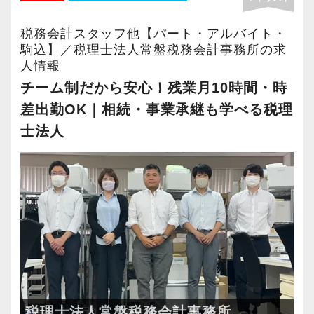
き継ぎのため、新しくお迎えするスタッフが不
は、早めに出社して18時に退社して学校へ向か
安なく、心から安心して長く活躍できるよう、
税務会計スタッフ他【パート・アルバイト・
う」
職場環境の改善と仕組みづくりに本気で取り組
駒込】／税理士法人常盤税務会計事務所の求
など、それぞれのライフスタイルや勉強スケジ
人情報
んでいます。
ュールに合わせた柔軟な働き方が可能です。
チーム制だから安心！残業月10時間・時
当事務所が誇る「4つの魅力」をご紹介します。
また、有給休暇の取得率も80％以上を誇り、お
差出勤OK｜相続・事業承継も学べる税理
互いに休みをフォローし合う文化が根付いてい
―――【1】 1人で抱え込ませない「チーム制」
士法人
ます。
の安心感
顧問法人数が増えているからといって、スタッ
―――【3】 豊富な法人案件で、どこでも通用
フ一人に業務や責任を押し付けることは絶対に
する実務能力が未経験から身につく
しません。
当事務所の顧問先は、IT、飲食、小売、不動
誰もが安心して業務に取り組めるよう「チーム
産、建設、製造業など、非常にバラエティ豊か
制」によるサポート体制を構築しています。
です。
週1回のチームミーティングでは、業務の進捗を
様々な業種や規模の法人のお客様のサポートを
共有するだけでなく、「今困っていること」を
通じて、特定の分野に偏らない「どこにいって
税理士法人常盤税務会計事務所
全員でクリアにしていきます。