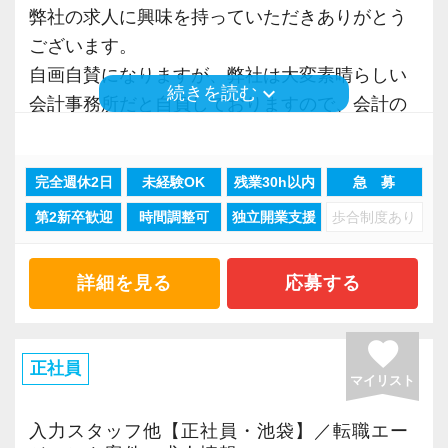
は、業界でもまだ数少ないサービスで、
な人材難が続きます。
弊社の求人に興味を持っていただきありがとう
・良好な人間関係・飲み会などベタベタした付
今後もさらなるニーズが見込まれる成長分
これに対抗するには生産性を向上するほかない
ございます。
き合いはなし。
野です。
のは明らかなのに、未だ労働集約的な体質を改
自画自賛になりますが、弊社は大変素晴らしい
・短時間で集中して定時でパッと帰る事を推奨
keyboard_arrow_down
続きを読む
めようとする会計事務所は出てきません。
会計事務所だと自負しておりますので、会計の
・税理士試験前休暇1週間を有給で全員に付与
実務にたっぷりふれながら、相続税・法人
またスタッフに多くの還元を行うには、事業に
お仕事に興味がある方は是非とも弊社への応募
（有給休暇とは別に付与）
税・所得税などの資産税をバランスよく学ぶこ
おいて高い生産性を実現していることが大前提
を検討していただければと思います。
・昇給はとても早い！入社4年目で年俸は最低で
とができます。
です。
完全週休2日
未経験OK
残業30h以内
急 募
も600万弱になります。
そのため弊社では理想の職場を今後も追及し続
第2新卒歓迎
時間調整可
独立開業支援
歩合制度あり
「税理士事務所の働き方を大きく前進」させ
・訪問はしません。事務所で作業に専念出来る
（２）税務コンサルティングも経験できる
け、さらなる生産性の向上に取り組みスタッフ
る。
ので無駄な疲労を回避できます
不動産オーナー様には、節税対策も重要で
により多くの還元が行える体制の構築を実現し
このことを目標に、弊社は理想の職場を作り上
・訪問がないので、上司立ち合いのもと顧客と
詳細を見る
応募する
す。
てまいります。
げるために、毎年血の滲むような努力と改善行
面談可能（初心者には安心）
当事務所は2000人以上の相談実績があり、
動を続けてきました。
・体育会系ではありません（朝礼や体操などの
favorite
相続税還付・消費税還付に関しては200件以上の
弊社の取り組みこそが「次世代の会計事務所の
その結果、繁忙期においても「ノー残業」、
正社員
意味不明な行事は一切ありません。今後も行う
成功を収めています。
マイリスト
正しい在り方である」と確信をもっています。
「カレンダー通りの休暇」という他の会計事務
可能性もありません）
この取り組みに興味がある方は是非参加してく
所では絶対に実現し得ないような生産性を達成
入力スタッフ他【正社員・池袋】／転職エー
相続税の生前対策として、最適なプランを
ださい。