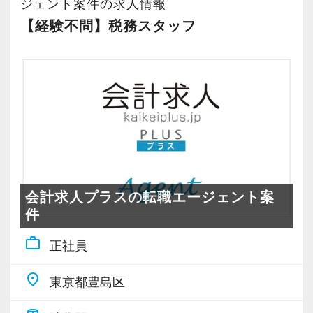
する事が出来ました。
ジェント案件の求人情報
【その無駄やめよう！ ～効率化のための基本的
策定し、ご提案するというコンサルティング業
さらに生産性の向上は高収益体質に結びつき、
【経験不問】税務スタッフ
な考え方～】
務を経験できます。
▼弊社の取材動画です。
所属するスタッフはとても優れた報酬体系で働
弊社は極限効率化に社運をかけて挑んでいま
く事が可能になりました。
す。
【マネジメントに挑戦したい方】
ここまでの道のりは決して平たんなものではあ
そのために1番大切な事は既存の全ての業務のフ
（１）プレイングマネージャー経験のある方
▼採用面接用プレゼン資料です。興味がある方
りませんでしたが、現在は全てのスタッフがス
ローを効率的に見直すことではありません。
スタッフとしてスキルを磨きつつ、マネジ
はご拝読ください
トレスを抱えることなく、更には十分な報酬を
一番大事な事は「無駄な業務を全部やめる」と
メントにも挑戦したい方、大歓迎！
https://docs.google.com/presentation/d/1NOU_n_M3
得ながら税理士試験にも精力的に取り組む事が
言う事です。
wish会計事務所でなら、望むキャリアプラ
jpJvYFJyRwio1NrK6fOdN5rQYuGtB2S9M4/edit#slid
出来るようになりました。
ンが実現可能です。
弊社の売上高経常利益率は30％に達しており、
・無駄な会議・朝礼
会計求人プラスの転職エージェント案
▼エクセライクの世界観をドラクエ風に表現し
現在は悠然と事業を遂行できる体制が整ってい
・無駄な顧客面談・訪問
件
（２）税理士資格の取得支援
てみました。興味がある方はご拝読ください
ます。
・無駄な飲み会・人間関係
試験休暇制度があります。有給休暇と併用
https://docs.google.com/presentation/d/15tFH7
work_outline
正社員
その結果を受け2年連続でベースアップを行い、
・無駄な慣習(スーツ着用など)
し、試験勉強の追い込みをするという使い方を
全スタッフの報酬を2年間で160万円以上昇給し
・無駄な連絡(遅刻、欠勤時の時の電話連絡など
place
している方が多いです。
【スタッフ一覧】
東京都豊島区
ました。
⇒チャットで十分)
また、取得後は税理士登録費用と税理士会
http://tax.excelike.co.jp/company/staff/
弊社の業態ではクライアントが増えた際の利益
・無駄な気配り(周りが帰らないから帰りづらい