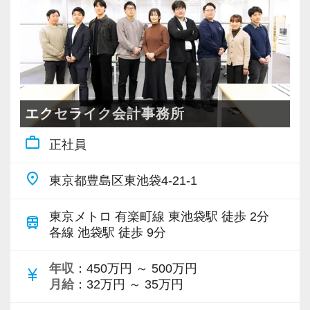
―――【4】 将来のキャリアアップも応援！
います！
「正社員登用制度」あり
私たちが採用において何よりも大切にしている
事務所の成長過程を体験できるチャンスで
のは、現在のスキルや過去の経験年数ではあり
す！
ません。
お客様に対して、そして一緒に働く仲間に対し
＼POINT／
エクセライク会計事務所
て、真面目で前向きに、誠実に向き合える「人
【フラットな組織が自慢です！】
work_outline
柄」や「ヤル気」です。
正社員
（１）＼フレックス制／で資格取得を目指す方
を応援します！
place
東京都豊島区東池袋4-21-1
今はパートとして短時間で働き、将来的にお子
平日に休みを取ったり、午後から始業す
様の手が離れたタイミングや、試験が落ち着い
ることも可能です。
東京メトロ 有楽町線 東池袋駅 徒歩 2分
train
たタイミングで「正社員としてステップアップ
資格取得と仕事の両立も、当事務所なら
各線 池袋駅 徒歩 9分
したい」というご希望があれば、正社員登用制
実現できます。
度を通じて積極的にキャリアアップを応援しま
年収
：450万円 ～ 500万円
currency_yen
す。
月給
：32万円 ～ 35万円
（２）カフェのようなおしゃれな事務所
当事務所は、退職金制度や、個人の資産形成を
入り口には大きな水槽を置いて、お客様