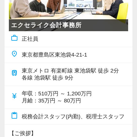
その結果を受け2年連続でベースアップを行い、
（６）充実したデスクワーク環境
全スタッフの報酬を2年間で160万円以上昇給し
ダブルモニターにより快適に仕事を行え
ました。
エクセライク会計事務所
ます。
弊社の業態ではクライアントが増えた際の利益
キントーンによるスケジュール管理、
work_outline
正社員
へのインパクトが大きいため今後も更なるベー
チャットワークによるコミュニケーショ
スアップを行う予定です。
place
ンが根強いている職場です。
東京都豊島区東池袋4-21-1
弊社の尋常ならぬ生産性の高さは、徹底的した
東京メトロ 有楽町線 東池袋駅 徒歩 2分
（７）事務所内イベント
train
サプライチェーンマネジメントにより実現して
各線 池袋駅 徒歩 9分
毎月 ランチミーティングを実施
います。
１人2,000円まで補助されますの
資料の回収から申告書の提出までの過程をデジ
年収
：510万円 ～ 1,200万円
currency_yen
で、ちょっとお高めのランチが食べられます！
月給
：35万円 ～ 80万円
タルデータでシームレスに繋げ、これに会計シ
板橋の素敵なお店を開拓してくだ
ステム、業務管理システムを必要に応じて介在
content_paste
さい。
税務会計スタッフ(内勤)、税理士スタッフ
させる事により極めてスムーズな供給が出来る
体制を構築しています。
１２月 忘年会
【ご挨拶】