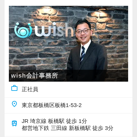
験前やプライベートの旅行など、お互いに休み
計を描ける環境を整えています。
当事務所が誇る「4つの魅力」をご紹介します。
をフォローし合う文化が根付いています。
駒込駅から徒歩2分という抜群の立地にある、快
―――【1】 家庭や勉強との両立を応援！「柔
―――【3】 豊富な法人案件で、どこでも通用
適で綺麗なオフィスです。
軟なシフト・お休み相談」
する実務能力が身につく
安定した環境で、私たちと一緒に新しい一歩を
パート・アルバイトの方にとって、最も大切な
当事務所の顧問先は、IT、飲食、小売、不動
踏み出しませんか？あなたからのご応募を、所
のは「無理なく続けられること」だと考えてい
産、建設、製造業など、非常にバラエティ豊か
員一同、心より楽しみにしています！
ます。
です。
そのため、週3日〜、1日5時間〜といった柔軟な
様々な業種や規模の法人のお客様と接すること
シフト調整が可能です。
wish会計事務所
で、特定の分野に偏らない「どこでも通用する
もちろん、「扶養内勤務」のご相談も大歓迎。
work_outline
税務会計のスタンダードかつ確かな実務能力」
正社員
お子様の学校行事や急な体調不良によるスケジ
がしっかりと身につきます。
ュール変更、税理士試験前のまとまった休暇取
place
東京都板橋区板橋1-53-2
「仕訳入力だけでなく、早く法人の決算書や申
得などにも柔軟に対応しています。
告書を作れるようになりたい」「ゆくゆくは経
有給休暇の取得率も80％以上を誇り、お互いに
JR 埼京線 板橋駅 徒歩 1分
train
営のアドバイスができるようになりたい」とい
休みをフォローし合う温かい文化が根付いてい
都営地下鉄 三田線 新板橋駅 徒歩 3分
う意欲のある方には、経験豊富な先輩や代表が
ます。