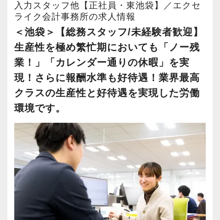
マンド研修 等々
所では絶対に実現し得ないような生産性を達成
入力スタッフ他【正社員・東池袋】／エクセ
正しい在り方である」と確信をもっています。
仕事の前に、所長が＜仕事と勉強を両立
する事が出来ました。
ライク会計事務所の求人情報
この取り組みに興味がある方は是非参加してく
するコツ＞を教えてくれますよ！
さらに生産性の向上は高収益体質に結びつき、
＜池袋＞【総務スタッフ/未経験者歓迎】
ださい。
所属するスタッフはとても優れた報酬体系で働
生産性を極め繁忙期においても「ノー残
（９）＼充実／の福利厚生
く事が可能になりました。
業！」「カレンダー通りの休暇」を実
▼弊社の取材動画です。
＜とにかく時間が欲しい、試験直前！＞
ここまでの道のりは決して平たんなものではあ
現！さらに報酬水準も好待遇！業界最高
弊所では７月は週４日勤務が可能です。
りませんでしたが、現在は全てのスタッフがス
クラスの生産性と好待遇を実現した労働
勤務日数が減っても、周囲の人がサポー
トレスを抱えることなく、更には十分な報酬を
環境です。
▼採用面接用プレゼン資料です。興味がある方
トします！
得ながら税理士試験にも精力的に取り組む事が
はご拝読ください
出来るようになりました。
https://docs.google.com/presentation/d/1NOU_n_M3
＜資格手当＞
弊社の売上高経常利益率は30％に達しており、
jpJvYFJyRwio1NrK6fOdN5rQYuGtB2S9M4/edit#slid
在職中に税理士試験の科目合格をした場
現在は悠然と事業を遂行できる体制が整ってい
合、資格手当を支給！
ます。
▼エクセライクの世界観をドラクエ風に表現し
税法科目 １科目あたり１万円
その結果を受け2年連続でベースアップを行い、
てみました。興味がある方はご拝読ください
会計科目 １科目あたり５，０００円
全スタッフの報酬を2年間で160万円以上昇給し
https://docs.google.com/presentation/d/15tFH7
ました。