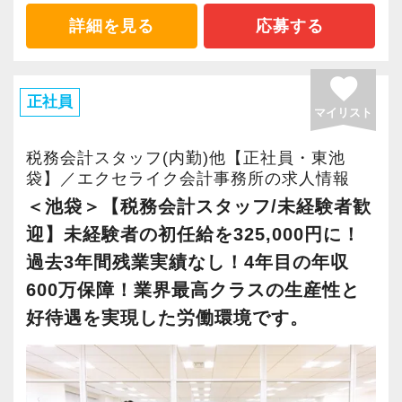
に頑張りを評価する制度（評価制度導入済み）
とは無縁の職場です。
に、
詳細を見る
応募する
が整っています。
法人税申告書の作成、相続税申告、節税対策
加えて、長く安心して働いていただけるよう、
―――【3】 豊富な法人案件を支える、やりが
のコンサルティングなどを手掛け、
福利厚生の充実にも力を入れています。
favorite
いのあるデスクワーク
他士業とのネットワークを利用したワンスト
正社員
退職金制度（勤続3年以上）に加え、個人の資産
マイリスト
当事務所の顧問先は、IT、飲食、小売、不動
ップサービスなど、お客様の立場に立ったサー
形成を国が後押しする【企業型確定拠出年金
産、建設、製造業など、非常にバラエティ豊か
ビスを提供しています。
税務会計スタッフ(内勤)他【正社員・東池
（企業型DC）】もいち早く導入しました。
です。
袋】／エクセライク会計事務所の求人情報
スタッフが「今」も「将来」も安心して人生設
様々な業種や規模の法人のお客様のデータを扱
開業から１０年、おかげさまで多くのお客様
＜池袋＞【税務会計スタッフ/未経験者歓
計を描ける環境を整えています。
うため、これまでの仕訳入力や事務の経験を存
にご利用いただき、年々事務所の規模を拡大し
迎】未経験者の初任給を325,000円に！
分に活かしながら、さらに一歩進んだ実務知識
てきました。
過去3年間残業実績なし！4年目の年収
駒込駅から徒歩2分という抜群の立地にある、快
に触れることができます。
600万保障！業界最高クラスの生産性と
適で綺麗なオフィスです。
ただの単純作業にとどまらず、事務所を支える
＼ご依頼の増加／に伴い、税理士法人化も視
安定した環境で、私たちと一緒に新しい一歩を
好待遇を実現した労働環境です。
コアメンバーとしてやりがいを持って働いてい
野に入れ、さらなる＼業務拡大／を考えていま
踏み出しませんか？あなたからのご応募を、所
ただけます。
す。
員一同、心よりお待ちしています！
私たちを支えてくれる新しい仲間を募集して