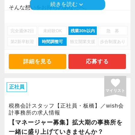
keyboard_arrow_down
するスタッフがほとんどです。
続きを読む
て、真面目で前向きに、誠実に向き合える「人
そんな想いをお持ちのあなたへ。
柄」や「ヤル気」です。
当事務所で、理想のワークライフバランスを叶
さらに、メンバーから「本当に助かる！」と大
えながら、アシスタントとして活躍しません
好評なのが【時差出勤制度】です。
完全週休2日
未経験OK
残業30h以内
急 募
「実務経験がなくて、本当にやっていけるか不
か？
出社・退社時間を1時間の範囲内（30分単位）で
第2新卒歓迎
時間調整可
独立開業支援
歩合制度あり
安…」という方も全く問題ありません。
前後にスライドさせることができます。
当事務所には、次世代のプロをじっくり育てる
税理士法人常盤税務会計事務所は、20代〜40代
「今日は専門学校の講義があるから、早めに出
文化と、それを支えるチーム体制、そして正当
を中心とした、落ち着いていて相談がしやすい
詳細を見る
応募する
社して18時に退社して学校へ向かう」
に頑張りを評価する制度（評価制度導入済み）
税理士法人です。
「朝は子供を保育園に送ってから、少し遅めの
が整っています。
私たちは、紹介や新規のご契約により【顧問法
favorite
時間に出社する」
加えて、長く安心して働いていただけるよう、
人数が右肩上がりに増加】を続けています。
正社員
「平日の朝に通院を済ませてから出社する」
マイリスト
福利厚生の充実にも力を入れています。
業績好調による組織拡大にともない、新しくお
など、それぞれのライフスタイルや資格試験の
退職金制度（勤続3年以上）に加え、個人の資産
迎えするアシスタント（パート・アルバイト）
税務会計スタッフ【正社員・板橋】／wish会
勉強スケジュールに合わせた柔軟な働き方が可
形成を国が後押しする【企業型確定拠出年金
のメンバーが不安なく、心から安心して長く活
計事務所の求人情報
能です。
（企業型DC）】もいち早く導入しました。
躍できるよう、職場環境の改善とサポート体制
【マネージャー募集】拡大期の事務所を
また、有給休暇の取得率も80％以上を誇り、試
スタッフが「今」も「将来」も安心して人生設
の構築に本気で取り組んでいます。
一緒に盛り上げていきませんか？