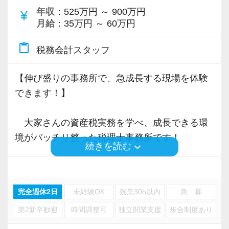
段階を踏んで丁寧にノウハウを伝承していきま
年収
：525万円 ～ 900万円
currency_yen
すので、安心してステップアップしていけま
月給
：35万円 ～ 60万円
―――【2】 1人で抱え込ませない「チーム制」
す。
と「抜群の聞きやすさ」
content_paste
税務会計スタッフ
アシスタントの方に、過度な業務や責任を押し
―――【4】 スキルや経験年数よりも「人柄・
付けることは絶対にしません。
【伸び盛りの事務所で、急成長する現場を体験
ヤル気」を最優先する採用です
誰もが安心して業務に取り組めるよう「チーム
できます！】
私たちが採用において何よりも大切にしている
制」によるサポート体制を構築しています。
のは、現在のスキルや過去の実務経験年数では
週1回のチームミーティングでは、業務の進捗を
大家さんの資産税実務を学べ、成長できる環
ありません。
共有するだけでなく、「今困っていること」を
境がバッチリ整った税理士事務所です！
お客様に対して、そして一緒に働く仲間に対し
keyboard_arrow_down
続きを読む
全員でクリアにしていきます。
て、真面目で前向きに、誠実に向き合える「人
代表の大山を含め、全員の距離が近く、日常的
「人と人とのつながりを大切に」をモットー
柄」や「ヤル気」です。
に「ちょっといいですか？」とデスク越しに声
に、不動産オーナー様向けの税務サービスを行
を掛け合える温かで穏やかな雰囲気が自慢で
完全週休2日
未経験OK
残業30h以内
急 募
っています。
当事務所には、次世代のプロをじっくり育てる
す。
第2新卒歓迎
時間調整可
独立開業支援
歩合制度あり
文化と、それを支えるチーム体制、そして正当
「質問しづらくて一人で悩む」というストレス
業界経験２５年以上のベテラン税理士を中心