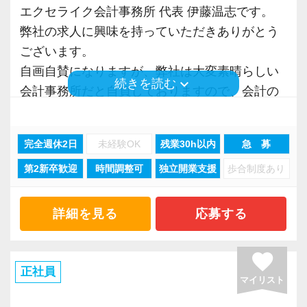
毎年ビンゴ大会を実施！事前に欲
エクセライク会計事務所 代表 伊藤温志です。
この業界は非常に特殊な業界です。クライアン
しいものを申請できます。
弊社の求人に興味を持っていただきありがとう
トは受けきれないほど存在するのに対して深刻
ございます。
な人材難が続きます。
４月 確定申告打ち上げ懇親会
自画自賛になりますが、弊社は大変素晴らしい
これに対抗するには生産性を向上するほかない
keyboard_arrow_down
続きを読む
確定申告お疲れ様でした～！高級
会計事務所だと自負しておりますので、会計の
のは明らかなのに、未だ労働集約的な体質を改
なお店で食事会をしています。
お仕事に興味がある方は是非とも弊社への応募
めようとする会計事務所は出てきません。
を検討していただければと思います。
またスタッフに多くの還元を行うには、事業に
完全週休2日
未経験OK
残業30h以内
急 募
９月 入所式
おいて高い生産性を実現していることが大前提
第2新卒歓迎
時間調整可
独立開業支援
歩合制度あり
入所式後は、社員懇親会で親交を
「税理士事務所の働き方を大きく前進」させ
です。
深めています。
る。
そのため弊社では理想の職場を今後も追及し続
このことを目標に、弊社は理想の職場を作り上
詳細を見る
応募する
け、さらなる生産性の向上に取り組みスタッフ
（８）研修
げるために、毎年血の滲むような努力と改善行
により多くの還元が行える体制の構築を実現し
​育成・研修には自信があります！
動を続けてきました。
favorite
てまいります。
朝の勉強会（税務通信・月刊税理）や
その結果、繁忙期においても「ノー残業」、
正社員
マイリスト
毎週のＤＶＤ研修会、ビズアップオンデ
「カレンダー通りの休暇」という他の会計事務
弊社の取り組みこそが「次世代の会計事務所の