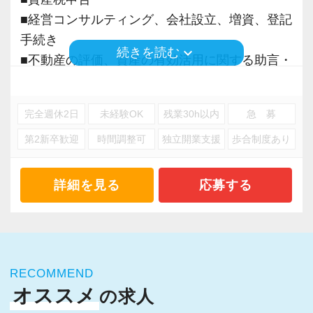
人間性には大変気をつけています。
きありがとうございます。
■経営コンサルティング、会社設立、増資、登記
全部やめる」いうほうが圧倒的に楽で簡単で
・温厚で優しく、話しやすい人しかいません(事
私は他の会計事務所での勤務経験がありません
手続き
す。
務所の方針です)
が、弊社は、非常に整然として落ち着いている
keyboard_arrow_down
続きを読む
■不動産の評価、資産の有効活用に関する助言・
弊社の効率化のスタートはここにあります。
・9割が未経験者で先輩と言えどもレベル差は感
印象を感じます。
立案
そして無駄を排除した後に残った業務のみを必
じません(近い存在と感じるはずです)
スタッフも若く人柄も大変良く、怖い先輩やお
■セミナー
要業務と定義し、これを効率化するためにシス
・全員真面目に仕事に取り組んでいます
局はいません。未経験者も多いためキャリアや
完全週休2日
未経験OK
残業30h以内
急 募
テム開発まで挑んでいます。
実力の差を感じることもなく安心して働ける環
第2新卒歓迎
時間調整可
独立開業支援
歩合制度あり
※応募には会計求人プラスにご登録が必要で
【弊社の特徴】
境が整っていると思います。
す。
【給与に関する考え方】
http://tax.excelike.co.jp/
給与を含め、会計事務所の待遇は一般的にとて
詳細を見る
応募する
・成長著しい会計事務所(年間300社の新規契約
選考の流れとしてはまずは書類選考を行い追っ
も酷いものが多いと感じています。
獲得)
て面接という形をとらせていただいておりま
額面は少し大きく見せてはいるものの、実はみ
・綺麗なオフィス・快適な空間
す。
なし残業時間が40時間超も含まれており、さら
・良好な人間関係・飲み会などベタベタした付
面接も大変変わっており、弊社の良い部分悪い
にそれを超えた労働時間があっても残業申請出
き合いはなし。
部分も全て開示させていただき、それをもって
RECOMMEND
来ないケースがざらにあります。
・短時間で集中して定時でパッと帰る事を推奨
オススメ
皆様に弊社を判断いただくスタイルをとってい
の求人
さらに昇給ペースも非常に遅く、1年間に1万円
・税理士試験前休暇1週間を有給で全員に付与