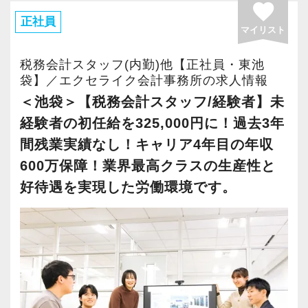
favorite
昼休み時間１時間は、業務の都合に合わ
その結果、繁忙期においても「ノー残業」、
正社員
せて好きな時間に取得できます。
マイリスト
「カレンダー通りの休暇」という他の会計事務
受験が近い人は、ファミレスに行って勉
所では絶対に実現し得ないような生産性を達成
税務会計スタッフ(内勤)他【正社員・東池
強していたりもします。
する事が出来ました。
袋】／エクセライク会計事務所の求人情報
ピークの時間帯をずらして静かに休憩を
さらに生産性の向上は高収益体質に結びつき、
＜池袋＞【税務会計スタッフ/経験者】未
取ることができますよ！
所属するスタッフはとても優れた報酬体系で働
経験者の初任給を325,000円に！過去3年
く事が可能になりました。
間残業実績なし！キャリア4年目の年収
（５）テレワーク環境
ここまでの道のりは決して平たんなものではあ
600万保障！業界最高クラスの生産性と
ご家庭の事情で、今日はテレワークで働
りませんでしたが、現在は全てのスタッフがス
好待遇を実現した労働環境です。
きたい！
トレスを抱えることなく、更には十分な報酬を
ケガをしてしまい、通勤が難しい！
得ながら税理士試験にも精力的に取り組む事が
そんな時でも、自宅で快適にテレワーク
出来るようになりました。
ができます。
弊社の売上高経常利益率は30％に達しており、
（業務に慣れていただくため、入社半年
現在は悠然と事業を遂行できる体制が整ってい
間は出社が基本です。）
ます。