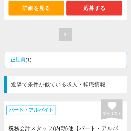
詳細を見る
応募する
1
正社員
(1)
近隣で条件が似ている求人・転職情報
favorite
パート・アルバイト
マイリスト
税務会計スタッフ(内勤)他【パート・アルバ