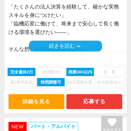
税理士業界は「残業が多くて当たり前」と思わ
「たくさんの法人決算を経験して、確かな実務
れがちですが、当事務所の月平均残業時間は
スキルを身につけたい」
【10時間程度】と、業界内でもトップクラスに
「臨機応変に働けて、将来まで安心して長く働
少なめです。
ける環境を選びたい――」
業務の効率化とチームでの相互フォローが徹底
されているため、繁忙期を除けば、定時でサッ
keyboard_arrow_down
続きを読む
そんな想いをお持ちのあなたへ。
と退社するスタッフがほとんどです。
当事務所で、理想のスキルアップと働きやすさ
を同時に叶えませんか？
さらに、メンバーから「本当に助かる！」と大
完全週休2日
未経験OK
残業30h以内
急 募
好評なのが【時差出勤制度】です。
第2新卒歓迎
時間調整可
独立開業支援
歩合制度あり
税理士法人常盤税務会計事務所は、20代〜40代
出社・退社時間を1時間の範囲内（30分単位）で
を中心とした、落ち着きのある相談しやすい税
前後にスライドさせることができます。
理士法人です。
詳細を見る
応募する
「平日の朝に通院を済ませてから少し遅めに出
おかげさまで、紹介や新規契約により【顧問法
社する」
人数を右肩上がりに増加】させ続けています。
favorite
「朝は子供を保育園に送ってから出社する」
業績好調による組織拡大と、メンバーの業務引
パート・アルバイト
NEW
「資格取得のために専門学校の講義がある日
マイリスト