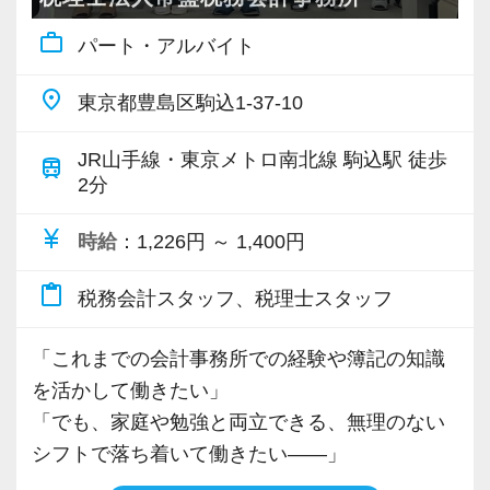
も通用する税務会計のスタンダードかつ確かな
代表の大山を含め、全員の距離が近く、日常的
work_outline
実務能力」がしっかりと身につきます。
パート・アルバイト
に「ちょっといいですか？」とデスク越しに声
「仕訳入力だけでなく、早く法人の決算書や申
を掛け合える温かで穏やかな雰囲気が自慢で
place
東京都豊島区駒込1-37-10
告書を作れるようになりたい」「ゆくゆくは経
す。
営のアドバイスができるようになりたい」とい
「質問しづらくて一人で悩む」というストレス
JR山手線・東京メトロ南北線 駒込駅 徒歩
train
う意欲のある方には、経験豊富な先輩や代表が
2分
とは無縁の職場です。
段階を踏んで丁寧にノウハウを伝承していきま
すので、安心してステップアップしていけま
currency_yen
時給
：1,226円 ～ 1,400円
―――【2】 残業月10h程度＆時差出勤！ワーク
す。
ライフバランスを最優先できる仕組み
content_paste
税務会計スタッフ、税理士スタッフ
税理士業界は「残業が多くて当たり前」と思わ
―――【4】 スキルや経験年数よりも「人柄・
れがちですが、当事務所の月平均残業時間は
ヤル気」を最優先する採用です
「これまでの会計事務所での経験や簿記の知識
【10時間程度】と、業界内でもトップクラスに
私たちが採用において何よりも大切にしている
を活かして働きたい」
少なめです。
のは、現在のスキルや過去の経験年数ではあり
「でも、家庭や勉強と両立できる、無理のない
業務の効率化とチームでの相互フォローが徹底
ません。
シフトで落ち着いて働きたい――」
されているため、繁忙期を除けば、定時で退社
お客様に対して、そして一緒に働く仲間に対し