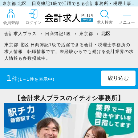
東京都 北区 - 日商簿記1級で活躍できる会計事務所・税理士事務所の求人・転職情報
求人検索
会員登録
ログイン
会計求人プラス
日商簿記1級
東京都
北区
東京都 北区 日商簿記1級で活躍できる会計・税理士事務所の
ログイン
求人情報、転職情報です。未経験からでも働ける会計業界の求
人情報も多数掲載中。
最近見た求人
1
件
(1～1件を表示中)
マイリスト
正社員
(1)
【会計求人プラスのイチオシ事務所】
お問い合わせ