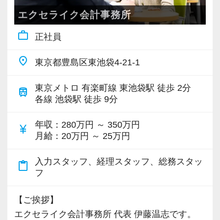
＜予備校の受講費用の補助＞
弊社の業態ではクライアントが増えた際の利益
エクセライク会計事務所
【スタッフ一覧】
税理士試験で科目合格をした場合、予備
へのインパクトが大きいため今後も更なるベー
http://tax.excelike.co.jp/company/staff/
work_outline
正社員
校の受講費用の内、
スアップを行う予定です。
トラブルや揉め事を回避するためにスタッフの
最大20万円が支給されます。（別途、支
人間性には大変気をつけています。
place
東京都豊島区東池袋4-21-1
給要件あり）
弊社の尋常ならぬ生産性の高さは、徹底的した
・温厚で優しく、話しやすい人しかいません(事
サプライチェーンマネジメントにより実現して
務所の方針です)
東京メトロ 有楽町線 東池袋駅 徒歩 2分
train
(１０)オフィスカジュアルを導入
います。
各線 池袋駅 徒歩 9分
・9割が未経験者で先輩と言えどもレベル差は感
スーツに代わり、オフィスカジュアルを
資料の回収から申告書の提出までの過程をデジ
じません(近い存在と感じるはずです)
導入しています！
タルデータでシームレスに繋げ、これに会計シ
年収
：280万円 ～ 350万円
currency_yen
・全員真面目に仕事に取り組んでいます
月給
：20万円 ～ 25万円
ステム、業務管理システムを必要に応じて介在
＼こんな方、大歓迎／
させる事により極めてスムーズな供給が出来る
【弊社の特徴】
入力スタッフ、経理スタッフ、総務スタッ
content_paste
【不動産関連の税務サイクルに興味がある方】
体制を構築しています。
フ
http://tax.excelike.co.jp/
（１）業界でも数少ない「大家さん専門事務
・成長著しい会計事務所(年間300社の新規契約
所」を展開
この業界は非常に特殊な業界です。クライアン
【ご挨拶】
獲得)
不動産オーナー様に特化した税務サービス
トは受けきれないほど存在するのに対して深刻
エクセライク会計事務所 代表 伊藤温志です。
・綺麗なオフィス・快適な空間