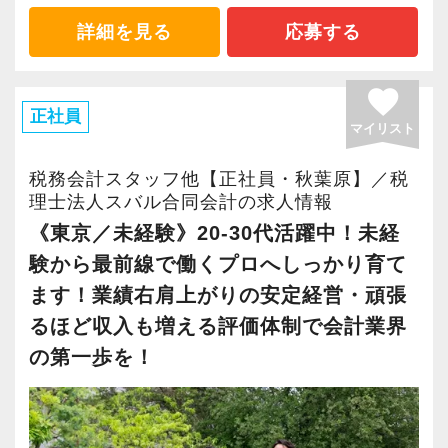
お任せする業務は、記帳代行や税理士補助業務
（ランチを食べるだけではなく、毎週1回の定
なお、在宅ワークは一定の条件の下ではあり
が中心となります。
詳細を見る
応募する
例ミーティングを行い、情報共有も行っていま
ますが、ゼロベースとしてルールを設定してい
幅広い業種・規模の企業に携われるだけでな
記帳代行業務を中心に対応をしてもらいつつ、
す）
ます。
く、インセンティブ制度の導入により年収大幅
必要に応じてお客様との対話を行なっていただ
favorite
UPなど社員全員に平等なチャンスと可能性があ
きます。
正社員
◉ 充実の社内研修制度！
もちろん、freeeに触ったことがない方には、
マイリスト
る環境です。
本人の希望やスキルアップのために積極的に
ゼロベースでは、社内研修制度を用意し、ス
丁寧にレクチャーをしていきますのでその点ご
『税務申告補助』も行なってもらうこともでき
税務会計スタッフ他【正社員・秋葉原】／税
キルアップを目指したい方を応援しています。
安心ください！
《対面コミュニケーションを大切にする税理士
理士法人スバル合同会計の求人情報
ます！
『頑張る人には頑張れる環境の準備を』を一
法人》
《東京／未経験》20-30代活躍中！未経
なお、担当いただく業務や顧問先数は、柔軟に
つのテーマに、社内研修制度を用意していま
◉ やりがいのない仕事を極力減らし、スタッフ
スバルの特徴として、何よりも「対面」で話す
相談にのって調整いたします。
験から最前線で働くプロへしっかり育て
す。
のスキルアップを応援します
ことを大切にしています。
また、弊社代表が公認会計士でもあることか
ます！業績右肩上がりの安定経営・頑張
ゼロベースは、AIの活用はもちろんのこと、
感染症対策や業務効率の面から、最近ではオン
ら、興味がある方には、税務のみならずいろい
るほど収入も増える評価体制で会計業界
◉ 人事評価制度の導入！
『どうしたら業務を削減できるのか』『どうし
ラインをベースにしたサポートを行う事務所も
ろな会計分野でのチャレンジの機会も提供して
ゼロベースでは、『公平な評価制度』を大切
の第一歩を！
たらお客様が喜んでもらえるサービスとなる
少なくありません。
います。
にしています。
か』『どうしたらスタッフみんなが働きやすく
正社員でもアルバイトでも『同一の仕事は同
働けるのか』を日々考えています。
もちろん、私たちも必要に応じてZoomやメー
【報酬とキャリア】
一の評価』を目指した人事評価制度を導入・運