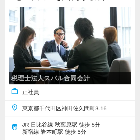
たらお客様が喜んでもらえるサービスとなる
るが、今までのクライアント業務に対する常識
にしています。
か』『どうしたらスタッフみんなが働きやすく
が覆る」といったことや、「単に記帳代行や税
正社員でもアルバイトでも『同一の仕事は同
働けるのか』を日々考えています。
務申告といった業務ではなく、大局的な視点か
一の評価』を目指した人事評価制度を導入・運
やりがいが感じにくい仕事は、スタッフみん
ら会社をとらえ、その中での会計や税務を考え
用しています。
なで考え、どういう仕事をしてお客様に喜んで
る姿勢が学べる」などいった意見もありまし
スタッフの努力が評価に反映し、しっかりと
もらえるのか、そしてスタッフ皆さんのスキル
た。
給与・年収アップを目指す方々を支援していま
アップにつながるかを全力で考えています！
す。
【税理士法人ゼロベースの3つの特徴】
また、一定の資格を保有される方には、資格
【税理士法人ゼロベースの働きやすさ】
◉ お客様やスタッフ同士の対話を大切にしてい
税理士法人スバル合同会計
手当を毎月支給し、資格取得も応援していま
◉ 残業時間は月間20時間未満！
ます
す。
work_outline
ゼロベースは、残業時間が少ない事務所だと
正社員
ゼロベースは、資料やデータのやりとりだけ
思っています。年末調整などの繁忙期は残業が
ではなく、お客様との対話を大切にしていま
place
◉ 1クライアント2名体制！
東京都千代田区神田佐久間町3-16
あるときもありますが、基本的には業務を分担
す。
ゼロベースでは、1つのお客様に2名のスタッ
し、残業が出ないようにしています。
また、1人で資料に埋もれて悩むことなく、ス
JR 日比谷線 秋葉原駅 徒歩 5分
フを配置し、休暇が取りやすい体制を目指して
train
タッフ同士の『話しやすい職場』を目指してい
新宿線 岩本町駅 徒歩 5分
います。
◉ 最寄駅は総武線『水道橋駅』徒歩4分！
ます。