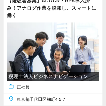
【経験者募集】AI-OCR・RPA導入済
後押し】
み！アナログ作業を脱却し、スマートに
一方で、経理など事務作業の延長上にあると捉
実地研修実践を集中的に行い、未経験の方も最
3.【待遇・社風】残業代は1分単位！和気あいあ
働く
えてしまうとギャップを感じるかもしれませ
短1年、遅くとも2年で一人前に育て上げていま
いとしたホワイト職場
ん。
す。
労基法を完全遵守し、残業代は1分単位で全額支
経理などの知識は業務に役立つことも多いです
週1回のカリキュラムを組んで税務の研修、それ
給。
が、その知識をお客様とのコミュニケーション
ぞれでの勉強会などを通じてスキルアップを図
年功序列はなく、業務の品質や貢献度を正当に
に役立てられることが重要になります。
るほか、社会保険や登記など付帯業務の研修も
評価して大幅な昇給で応えます。
必要に応じて行っていますので実務で困らない
お互いに助け合う文化があり、フラットで人間
【各自の裁量でコントロールできるフレックス
知識を着実に身に付けられます。
関係のストレスがない職場です。
タイム制】
上記研修以外にも定期的に課長とのミーティン
慣れてくれば、業務の段取りや進め方は原則自
グを実施しており報告や相談に対してアドバイ
4.【資格取得支援】税理士資格取得を本気で応
税理士法人ビジネスナビゲーション
由です。
スをもらえますので、一人で悩むことなくスキ
援！最大6日間の試験休暇制度
コアタイムとなる朝礼への参加は必須ですが、
work_outline
正社員
ルアップを目指せます。
「働きながら税理士を目指したい」という方を
それ以降の動き方は1日平均8時間勤務さえ守れ
面談の記録も残しており、年1回は所長・副所長
全力でサポートするため、試験休暇制度を設け
place
ば、各々の都合やスケジュールに合わせてOK！
東京都千代田区麹町4-5-7
との面談も取り入れています。
ています。
中小企業の社長を相手に業務を進めることが多