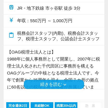
制を整えています。
さらに、一定条件を満たした方には追加で2日間
train
JR・地下鉄線 市ヶ谷駅 徒歩 3分
の休暇を支給し、最大6日間の試験休暇を取得で
【一緒に目標へ向かって頑張りましょう！】
currency_yen
きます。
年収
：550万円 ～ 1,000万円
あなたと同じく未経験から始めた先輩もたくさ
社内には税理士試験に挑戦している職員が多数
んいるので、サポートや研修については何も心
税務会計スタッフ(内勤)、税務会計スタッ
在籍しており、仕事と勉強を両立しながら安心
content_paste
フ、税理士スタッフ、公認会計士スタッフ
配はいりません。
して資格取得を目指せる環境づくりに力を入れ
ています。
【OAG税理士法人とは】
最初は分からないことばかりだと思いますが、
1988年に個人事務所として開業し、2007年に税
先入観や固定概念を持たずスポンジのように一
【採用担当者からのメッセージ】
理士法人化された千代田区に事務所を構える
度全てを吸収してみてください。
当事務所は最新システムを導入していますが、
OAGグループの中核となる税理士法人です。今
吸収したことを理解できたら、自信をもってあ
一番大切にしているのは「働くメンバーの居心
年で創業から35周年を迎え、全国７カ所の拠点
なたらしさを発揮していってほしいです。
地の良さ」です。
keyboard_arrow_down
続きを読む
に60名以上の税理士有資格者が所属していま
アナログな作業に追われない分、仲間をサポー
す。
100年経営と日本一ホワイトな環境を目指して、
トする時間を全員が大切にしています。
OAGグループはコンサルティングやアウトソー
明るく楽しい事務所を一緒に創り上げていきま
経験や資格の有無にかかわらず、真面目で明る
完全週休2日
未経験OK
残業30h以内
急 募
シングなど14の組織で形成されており、従業員