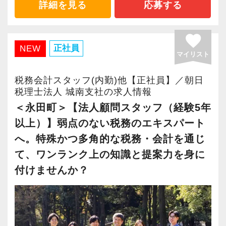
相続にはストーリー性があり、未来のご家族の
詳細を見る
応募する
には経験を積んだ先輩がいて質問や相談ができ
ことまで考えて行う点が面白さとやりがいで
る環境です。
す。
favorite
正社員
NEW
【長く働ける環境の整備に力を入れています】
マイリスト
生前の相続対策や土地の有効活用、事業承継な
専任の情報システム部門を設け、スタッフが働
どのコンサルティング業務を手掛けることも可
税務会計スタッフ(内勤)他【正社員】／朝日
きやすい環境を日々整備しながらRPAの導入等
能。
税理士法人 城南支社の求人情報
で社内の業務改善にも取り組んでいます。スケ
民法・会社法・建築基準法など、税務や財務な
＜永田町＞【法人顧問スタッフ（経験5年
ジュール調整も個々の裁量に任せており、在宅
どだけでなく税務会計以外にも幅広い知識を身
以上）】弱点のない税務のエキスパート
勤務・時差出勤の運用を制度化して多様な働き
に付けられます。
へ。特殊かつ多角的な税務・会計を通じ
方に対応しています。
て、ワンランク上の知識と提案力を身に
さまざまな士業と連携しながら、その中心とし
付けませんか？
こうしたメリハリをつけて働くことができる環
て主役になれるのが当法人における資産税スタ
境の中、専門学校や大学院に通学して資格試験
ッフの醍醐味です。
にチャレンジしているスタッフも多数在籍。毎
年税理士試験の合格者を輩出するまでに至って
【雑誌等に何度も取り上げられている大手会計