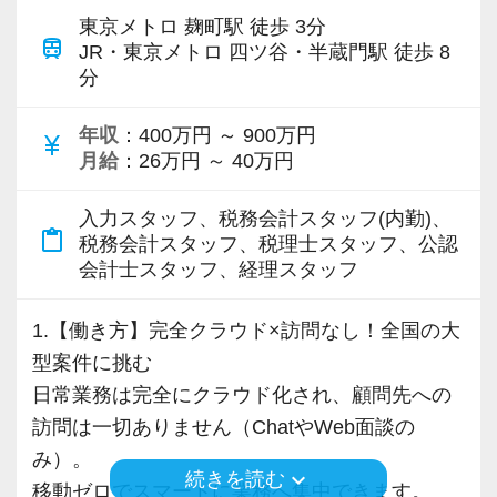
税理士試験当日と試験前3日間は、有給休暇とは
東京メトロ 麹町駅 徒歩 3分
いため、先方のスケジュールに合わせて稼働時
資格取得を目指す方には2年間限定で夕方に帰れ
train
別枠の休暇を付与いたします。
JR・東京メトロ 四ツ谷・半蔵門駅 徒歩 8
間を各自で調整することができます。
分
るポジションをご用意。
さらに、一定条件を満たした方には追加で2日間
夜間や休日の対応は許可制としていますが、そ
資格学校や夜間の大学院に通学しながら働ける
の休暇を支給し、最大6日間の試験休暇を取得で
れ以外は自由な時間に働ける環境です。
年収
：400万円 ～ 900万円
currency_yen
ため、勉強と仕事の両立を図れます。
きます。
月給
：26万円 ～ 40万円
もちろん、試験日前にまとめて有給休暇を取る
社内には税理士試験に挑戦している職員が多数
例えば
こともできるなど、資格取得を後押しします。
在籍しており、仕事と勉強を両立しながら安心
入力スタッフ、税務会計スタッフ(内勤)、
・午前中は事務作業、午後は訪問
content_paste
して資格取得を目指せる環境づくりに力を入れ
税務会計スタッフ、税理士スタッフ、公認
・朝礼終わったらすぐに出て、1日中訪問
会計士スタッフ、経理スタッフ
キャリアアップとしては資格保持者には拠点長
ています。
・11時から業務開始して、20時に退勤
など、資格未保持でも課長などのポジションで
・早めに出社して、16時に退社
1.【働き方】完全クラウド×訪問なし！全国の大
年収アップにつながるよう会社としてバックア
【採用担当者からのメッセージ】
など、フレキシブルな働き方が実現できます♪
型案件に挑む
ップ。
当事務所は最新システムを導入していますが、
日常業務は完全にクラウド化され、顧問先への
資格が無くても自由度高く働ける仕組み作りも
一番大切にしているのは「働くメンバーの居心
さらに毎週水曜日はフルフレックスデー！
訪問は一切ありません（ChatやWeb面談の
進めており、年収1000万円以上を稼げるよう体
地の良さ」です。
テレワーク・出勤と好きな勤務スタイルを選べ
み）。
制を整えています。
アナログな作業に追われない分、仲間をサポー
keyboard_arrow_down
続きを読む
ます。
移動ゼロでスマートに業務へ集中できます。