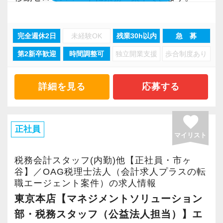
トする時間を全員が大切にしています。
現在、大型案件が次々と決定しており、最先端
【経験とスキルを活かして、新しいチャレンジ
経験や資格の有無にかかわらず、真面目で明る
【それぞれのスキルアップ・キャリアアップを
のDX環境で市場価値を高めたい方に最適な環境
を！】
いメンバーがあなたを温かく迎えます。
後押し】
完全週休2日
未経験OK
残業30h以内
急 募
です。
年齢層などの側面も含めて組織全体が若く、活
少しでも気になった方は、ぜひお気軽にご応募
実地研修実践を集中的に行い、未経験の方も最
第2新卒歓迎
時間調整可
独立開業支援
歩合制度あり
気のある環境です。
ください！
短1年、遅くとも2年で一人前に育て上げていま
2.【成長環境】プロが常駐！有資格者から実践
業界特有の風習や慣習、ルールに縛られないフ
す。
的に学べる環境
レキシブルな働き方がしたい方にはとても快適
詳細を見る
応募する
週1回のカリキュラムを組んで税務の研修、それ
社内には公認会計士・税理士の有資格者が多
で刺激のあるステージだと思います。
ぞれでの勉強会などを通じてスキルアップを図
く、日常業務を通じて実践的な知識やノウハウ
favorite
るほか、社会保険や登記など付帯業務の研修も
を学べる環境です。
正社員
当法人の次の目標は社員300名、売上30億、税
マイリスト
必要に応じて行っていますので実務で困らない
全員がワンフロアのオフィスで勤務しているた
理士30名のトリプルスリー。
知識を着実に身に付けられます。
め、分からないことはすぐに相談できるサポー
これまでの経験とスキルを活かし、共に新しい
税務会計スタッフ(内勤)他【正社員・市ヶ
上記研修以外にも定期的に課長とのミーティン
ト体制も充実。
谷】／OAG税理士法人（会計求人プラスの転
ゴールを目指して成長しませんか？
グを実施しており報告や相談に対してアドバイ
職エージェント案件）の求人情報
経験を活かしながら、より高度な税務スキルや
スをもらえますので、一人で悩むことなくスキ
東京本店【マネジメントソリューション
実務力を身につけ、市場価値を高められます。
～ リクルートサイトはこちら ～
ルアップを目指せます。
部・税務スタッフ（公益法人担当）】エ
https://subaru-tax.recruitment.jp/