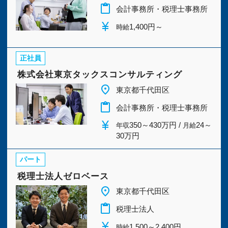
今すぐ会員登録
content_paste
会計事務所・税理士事務所
currency_yen
1,400円～
時給
PC版サイトを見る
正社員
株式会社東京タックスコンサルティング
place
採用ご担当者様
東京都千代田区
content_paste
会計事務所・税理士事務所
currency_yen
350～430万円 /
24～
年収
月給
30万円
パート
税理士法人ゼロベース
place
東京都千代田区
content_paste
税理士法人
currency_yen
1,500～2,400円
時給