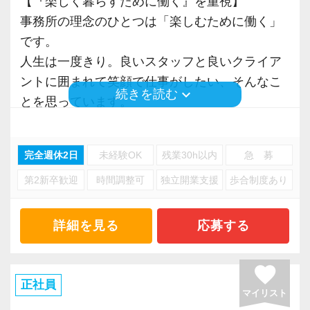
【『楽しく暮らすために働く』を重視】
事務所の理念のひとつは「楽しむために働く」
です。
人生は一度きり。良いスタッフと良いクライア
ントに囲まれて笑顔で仕事がしたい、そんなこ
keyboard_arrow_down
続きを読む
とを思っています。
一緒に働く人たちと、楽しい職場づくりを一緒
にトライしませんか？
完全週休2日
未経験OK
残業30h以内
急 募
第2新卒歓迎
時間調整可
独立開業支援
歩合制度あり
もちろん『単に楽をしたい』、という訳ではあ
りません。
クライアントとの良好な関係を目指し、満足度
詳細を見る
応募する
はもちろん、働いている社員の満足度も重要だ
と考えています。
favorite
楽しく暮らすためには、仕事を通して時には困
正社員
マイリスト
難を乗り越える必要があるかもしれません。