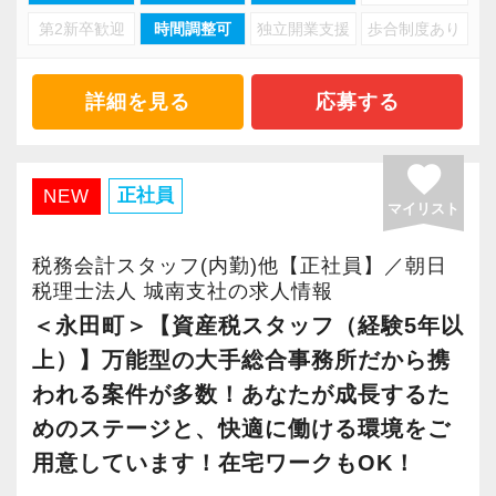
しょう！
いメンバーがあなたを温かく迎えます。
第2新卒歓迎
時間調整可
独立開業支援
歩合制度あり
数は400名以上に至っています。高品質なプロフ
少しでも気になった方は、ぜひお気軽にご応募
ェッショナルサービスを提供すべく各分野のス
～ リクルートサイトはこちら ～
ください！
ペシャリストが集まっています。
https://subaru-tax.recruitment.jp/
詳細を見る
応募する
お客様のニーズ・課題に対してグループで体制
favorite
を整えワンストップサービスを提供するほか、
正社員
NEW
マイリスト
管理会計のコンサルティングや事業承継プロジ
ェクトを立ち上げるなど、新しいモノを世の中
税務会計スタッフ(内勤)他【正社員】／朝日
に発信し、成長を止めない企業体質を持ってい
税理士法人 城南支社の求人情報
ます。各スタッフはスペシャリストとして一人
＜永田町＞【資産税スタッフ（経験5年以
精鋭でありつつも、各スタッフ間で密に連携し
上）】万能型の大手総合事務所だから携
た体制を整えることで高品質なサービスを提供
われる案件が多数！あなたが成長するた
しています。
めのステージと、快適に働ける環境をご
用意しています！在宅ワークもOK！
【常に信頼されるブレーンであるために】