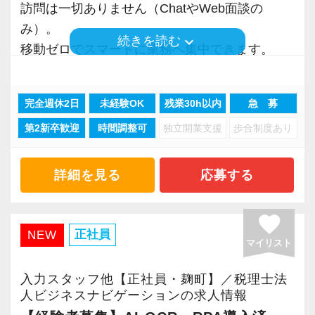
間を各自で調整することができます。
訪問は一切ありません（ChatやWeb面談の
地の良さ」です。
並行して先輩と一緒に訪問同行しながらお客様
夜間や休日の対応は許可制としていますが、そ
み）。
アナログな作業に追われない分、仲間をサポー
との接し方・商談のポイントなどをOJT形式で
【応募について】
keyboard_arrow_down
続きを読む
れ以外は自由な時間に働ける環境です。
移動ゼロでスマートに業務へ集中できます。
トする時間を全員が大切にしています。
学んでいただく流れです。
「楽しみながら働きたい」「自由な働き方に興
現在、大型案件が次々と決定しており、最先端
経験や資格の有無にかかわらず、真面目で明る
味がある」と感じた方は、ぜひご応募くださ
例えば
のDX環境で市場価値を高めたい方に最適な環境
いメンバーがあなたを温かく迎えます。
大体2年ほどで必要な知識・スキルを身につけて
い。
完全週休2日
未経験OK
残業30h以内
急 募
・午前中は事務作業、午後は訪問
です。
少しでも気になった方は、ぜひお気軽にご応募
アシスタントを卒業します。
当法人のリクルートサイトもあわせてご覧いた
・朝礼終わったらすぐに出て、1日中訪問
第2新卒歓迎
時間調整可
独立開業支援
歩合制度あり
ください！
だき、詳細をご確認ください。
・11時から業務開始して、20時に退勤
2.【成長環境】プロが常駐！未経験から1年で申
《他業界の経験も活かせる醍醐味も！》
● リクルートサイト：
・早めに出社して、16時に退社
告書作成へ
詳細を見る
応募する
当法人での業務はベースが「対面コミュニケー
https://0base.co.jp/recruitment/
など、フレキシブルな働き方が実現できます♪
社内には公認会計士・税理士の有資格者が多
ション」にあるため、営業職はもちろん販売・
く、最高峰のノウハウをいつでも聞ける環境で
favorite
サービスなど接客業の幅広い経験を活かすこと
さらに毎週水曜日はフルフレックスデー！
す。
正社員
NEW
ができます！
マイリスト
テレワーク・出勤と好きな勤務スタイルを選べ
全員がワンフロアのオフィスにいるためサポー
接客以外でもお客様の業種や業務に関する知識
ます。
ト体制も抜群。
入力スタッフ他【正社員・麹町】／税理士法
など、相手の理解につながる知識と経験も活か
未経験スタートでも、わずか1年で税務申告書が
人ビジネスナビゲーションの求人情報
してもらえればと思います。
【それぞれのスキルアップ・キャリアアップを
作成できるまでに成長できます。