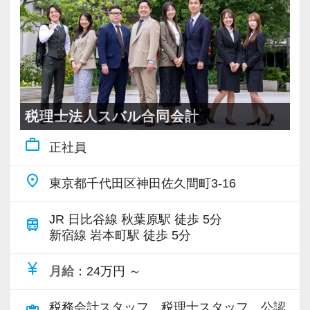
やりがいが感じにくい仕事は、スタッフみん
ル、チャットなどを連絡・打ち合わせの手段と
時給は過去の経験等に基づき、社内の人事評価
用しています。
なで考え、どういう仕事をしてお客様に喜んで
して使うことはあります。
制度に当てはめ、決定させていただきます。
スタッフの努力が評価に反映し、しっかりと
もらえるのか、そしてスタッフ皆さんのスキル
しかし、オンラインだけでは発生しにくい他愛
経験・スキルはもちろんのこと、ご自身がどの
給与・年収アップを目指す方々を支援していま
アップにつながるかを全力で考えています！
ない雑談や愚痴などのコミュニケーションを通
ような価値を提供できるかを提示していただく
す。
じて、新しいご相談やご紹介をいただけるケー
ことで、双方に納得のいく形で条件を整えま
また、一定の資格を保有される方には、資格
【税理士法人ゼロベースの働きやすさ】
スも往々にしてあります。
す。
税理士法人スバル合同会計
手当を毎月支給し、資格取得も応援していま
◉ 残業時間は月間20時間未満！
す。
ゼロベースは、残業時間が少ない事務所だと
work_outline
正社員
例えば、打ち合わせやお客様との食事で
【応募について】
思っています。年末調整などの繁忙期は残業が
「じつは新しい会社を立ち上げようと思ってい
「楽しみながら働きたい」「自由な働き方に興
◉ 1クライアント2名体制！
place
あるときもありますが、基本的には業務を分担
東京都千代田区神田佐久間町3-16
て…」
味がある」と感じた方は、ぜひご応募くださ
ゼロベースでは、1つのお客様に2名のスタッ
し、残業が出ないようにしています。
「●●さんにだけ教えるけど…」
い。
フを配置し、休暇が取りやすい体制を目指して
JR 日比谷線 秋葉原駅 徒歩 5分
train
といったシチュエーションもしばしば。
当法人のリクルートサイトもあわせてご覧いた
新宿線 岩本町駅 徒歩 5分
います。
◉ 最寄駅は総武線『水道橋駅』徒歩4分！
だき、詳細をご確認ください。
もちろん、休暇のためだけではなく、お客様
ゼロベースの最寄駅は『水道橋駅』になりま
currency_yen
こうしたやりとりをしながら、お客様と信頼関
月給
：24万円 ～
● リクルートサイト：
への返答をテンポよく行うことが一番の理由で
す！駅からも近く、気軽に出社ができます。
係を築きたいという方も少なくないのではない
https://0base.co.jp/recruitment/
す。
また、九段下駅や神保町駅も徒歩7分ほどのた
税務会計スタッフ、税理士スタッフ、公認