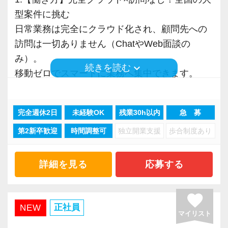
ような価値を提供できるかを提示していただく
いています。
・既存のお客様のサービス幅を拡げて顧問料を
型案件に挑む
ことで、双方に納得のいく形で条件を整えま
◉ freee福利厚生でスマホがあればカフェ・コン
あげてもらう人
日常業務は完全にクラウド化され、顧問先への
す。
【目指すのは、100年続く日本一ホワイトな環
ビニ全国10万点歩以上で特別価格！
・お客様との食事や飲み会などで新規案件を獲
訪問は一切ありません（ChatやWeb面談の
境】
ゼロベースでは、スタッフの方々が日常で受
得する人 など。
み）。
【応募について】
税理士法人は株式会社のように上場して組織を
けやすい福利厚生を導入しています！
keyboard_arrow_down
続きを読む
移動ゼロでスマートに業務へ集中できます。
「楽しみながら働きたい」「自由な働き方に興
守っていくことはできません。
いつでもどこでも特別価格で映画の鑑賞や飲
”こうしなければならない”という縛りはないの
現在、大型案件が次々と決定しており、最先端
味がある」と感じた方は、ぜひご応募くださ
だからこそ、存続していくには拠点やスタッフ
食、カラオケを楽しむことができます。
で、各々がやりたいようにやれる面白さと楽し
のDX環境で市場価値を高めたい方に最適な環境
い。
一人ひとりの誠実さや創意工夫が大切です。
さがあります♪
完全週休2日
未経験OK
残業30h以内
急 募
です。
当法人のリクルートサイトもあわせてご覧いた
【お任せする業務内容】
第2新卒歓迎
時間調整可
独立開業支援
歩合制度あり
だき、詳細をご確認ください。
私たちはスタッフが満足しながら活躍でき、お
ご担当いただく業務や顧問先数は、希望する働
スバル合同会計は
2.【成長環境】プロが常駐！未経験から1年で申
● リクルートサイト：
客様にも認められる。
き方に応じて調整いたします。
「成果を出しても評価されず、収入も変わらな
告書作成へ
https://0base.co.jp/recruitment/
詳細を見る
応募する
この好循環を繰り返していくことで、100年続く
業務内容は、税理士補助業務が中心となります
い」
社内には公認会計士・税理士の有資格者が多
経営と日本一ホワイトな組織を創り上げていき
が、キャリアアップのゴールとしては財務や管
「業務内容が単調で、もっと色々とチャレンジ
く、最高峰のノウハウをいつでも聞ける環境で
たいと思っています。
理体制などのサポートなどができ、経営者の重
favorite
してみたい」
す。
正社員
NEW
充実した待遇や評価制度、働きやすさの整備な
要なパートナーとなれる人材を想定していま
マイリスト
こうした理由で転職を考えている方にはとても
全員がワンフロアのオフィスにいるためサポー
どもこうした目標に向けた取り組みの一部で
す。