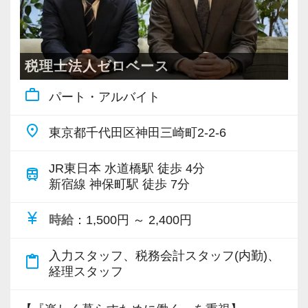
税理士法人ゼロベース
work_outline
パート・アルバイト
place
東京都千代田区神田三崎町2-2-6
JR東日本 水道橋駅 徒歩 4分
train
新宿線 神保町駅 徒歩 7分
currency_yen
時給
：1,500円 ～ 2,400円
入力スタッフ、税務会計スタッフ(内勤)、
content_paste
経理スタッフ