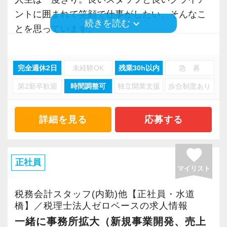
る体制を整えています（もちろんセキュリティ
ントに囲まれて笑顔で仕事がしたい、そんなこ
keyboard_arrow_down
続きを読む
の上で）。
とを思っています。
スキマ時間での勤務も大歓迎です！今働いて
一緒に働く人たちと、楽しい職場づくりを一緒
いるアルバイトスタッフの方々にも『お昼休憩
にトライしませんか？
完全週休2日
未経験OK
残業30h以内
急 募
＋中抜け』のようなイメージで柔軟な勤務体系
になっています。
第2新卒歓迎
時間調整可
独立開業支援
歩合制度あり
もちろん『単に楽をしたい』、という訳ではあ
なお、在宅ワークは一定の条件の下ではあり
りません。
ますが、ゼロベースとしてルールを設定してい
クライアントとの良好な関係を目指し、満足度
詳細を見る
応募する
ます。
はもちろん、働いている社員の満足度も重要だ
と考えています。
favorite
もちろん、freeeに触ったことがない方には、
楽しく暮らすためには、仕事を通して時には困
正社員
マイリスト
丁寧にレクチャーをしていきますのでその点ご
難を乗り越える必要があるかもしれません。
安心ください！
その時は、ゼロベースのメンバーと一緒に手を
税務会計スタッフ(内勤)他【正社員・水道
取り合って乗り越えていきませんか？
橋】／税理士法人ゼロベースの求人情報
◉ やりがいのない仕事を極力減らし、スタッフ
僕たちの事務所は、困った人を助け合いながら
一緒に事務所拡大（新規事業開発、売上