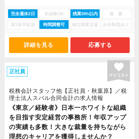
い人たちも、月に1回は顔を合わせ雑談に花を咲
いるアルバイトスタッフの方々にも『お昼休憩
にトライしませんか？
かせて、風通しのよい事務所を目指していま
完全週休2日
未経験OK
残業30h以内
急 募
＋中抜け』のようなイメージで柔軟な勤務体系
す。
になっています。
第2新卒歓迎
時間調整可
独立開業支援
歩合制度あり
もちろん『単に楽をしたい』、という訳ではあ
（ランチを食べるだけではなく、毎週1回の定
なお、在宅ワークは一定の条件の下ではあり
りません。
例ミーティングを行い、情報共有も行っていま
ますが、ゼロベースとしてルールを設定してい
クライアントとの良好な関係を目指し、満足度
詳細を見る
応募する
す）
ます。
はもちろん、働いている社員の満足度も重要だ
と考えています。
favorite
◉ 充実の社内研修制度！
もちろん、freeeに触ったことがない方には、
楽しく暮らすためには、仕事を通して時には困
正社員
ゼロベースでは、社内研修制度を用意し、ス
マイリスト
丁寧にレクチャーをしていきますのでその点ご
難を乗り越える必要があるかもしれません。
キルアップを目指したい方を応援しています。
安心ください！
その時は、ゼロベースのメンバーと一緒に手を
税務会計スタッフ他【正社員・秋葉原】／税
『頑張る人には頑張れる環境の準備を』を一
取り合って乗り越えていきませんか？
理士法人スバル合同会計の求人情報
つのテーマに、社内研修制度を用意していま
◉ やりがいのない仕事を極力減らし、スタッフ
僕たちの事務所は、困った人を助け合いながら
《東京／経験者》日本一ホワイトな組織
す。
のスキルアップを応援します
10年以上の事務所運営をやってきました。
を目指す安定経営の事務所！年収アップ
ゼロベースは、AIの活用はもちろんのこと、
の実績も多数！大きな裁量を持ちながら
◉ 人事評価制度の導入！
『どうしたら業務を削減できるのか』『どうし
実際に入社した社員からは、「困難なこともあ
理想のキャリアを獲得しませんか？
ゼロベースでは、『公平な評価制度』を大切