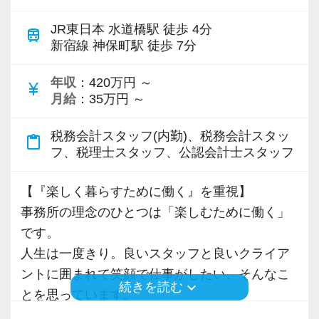
す。
し、残業が出ないようにしています。
また、1人で資料に埋もれて悩むことなく、ス
JR東日本 水道橋駅 徒歩 4分
train
タッフ同士の『話しやすい職場』を目指してい
新宿線 神保町駅 徒歩 7分
◉ 最寄駅は総武線『水道橋駅』徒歩4分！
ます。
ゼロベースの最寄駅は『水道橋駅』になりま
年収
：420万円 ～
職場ではチャットワークを使用し、気軽に相
currency_yen
月給
：35万円 ～
す！駅からも近く、気軽に出社ができます。
談ができる環境を整えています。
また、九段下駅や神保町駅も徒歩7分ほどのた
税務会計スタッフ(内勤)、税務会計スタッ
content_paste
め、とても出社がしやすい職場です。
◉ 会計ソフトはfreee会計に特化し、場所にとら
フ、税理士スタッフ、公認会計士スタッフ
水道橋が最寄駅なこともあって、ランチには
われない働き方を目指しています
困りません笑。
ゼロベースは、クラウド会計のfreeeに特化し
【『楽しく暮らすために働く』を重視】
てサービスを展開しています。また、お客様か
事務所の理念のひとつは「楽しむために働く」
◉ 月に1度のランチ会！
らの資料や過去の決算書などもクラウドにて保
です。
ゼロベースでは月1回、みんなでランチを食べ
管しているため、いつでもどこでも閲覧ができ
人生は一度きり。良いスタッフと良いクライア
る日を用意しています。当然ランチ代は事務所
る体制を整えています（もちろんセキュリティ
ントに囲まれて笑顔で仕事がしたい、そんなこ
負担！
keyboard_arrow_down
続きを読む
の上で）。
とを思っています。
オンライン出社や当番出社で顔を合わせにく
スキマ時間での勤務も大歓迎です！今働いて
一緒に働く人たちと、楽しい職場づくりを一緒