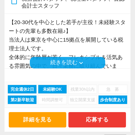
でしょうか。それはお客様も同じです。
content_paste
「休みの日に急なお願いがお客様からきてし
め、とても出社がしやすい職場です。
会計士スタッフ
だからこそ、当法人では「お会いして話すこ
まっている・・」そんなときは別のスタッフが
水道橋が最寄駅なこともあって、ランチには
と」に重きを置いたお付き合いをさせていただ
対応しますので安心です！
【20-30代を中心とした若手が主役！未経験スタ
困りません笑。
いています。
ートの先輩も多数在籍♪】
◉ freee福利厚生でスマホがあればカフェ・コン
当法人は東京を中心に15拠点を展開している税
◉ 月に1度のランチ会！
【目指すのは、100年続く日本一ホワイトな環
ビニ全国10万点歩以上で特別価格！
理士法人です。
ゼロベースでは月1回、みんなでランチを食べ
境】
ゼロベースでは、スタッフの方々が日常で受
全体的に年齢層が若く、フレキシブル＆活気あ
る日を用意しています。当然ランチ代は事務所
税理士法人は株式会社のように上場して組織を
keyboard_arrow_down
続きを読む
けやすい福利厚生を導入しています！
る雰囲気の中で、日々業務に取り組んでいま
負担！
守っていくことはできません。
いつでもどこでも特別価格で映画の鑑賞や飲
す！
オンライン出社や当番出社で顔を合わせにく
だからこそ、存続していくには拠点やスタッフ
食、カラオケを楽しむことができます。
い人たちも、月に1回は顔を合わせ雑談に花を咲
一人ひとりの誠実さや創意工夫が大切です。
完全週休2日
未経験OK
残業30h以内
急 募
社員数270名を超える規模がありながら、中小企
かせて、風通しのよい事務所を目指していま
【お任せする業務内容】
第2新卒歓迎
時間調整可
独立開業支援
歩合制度あり
業を中心にサポートしているのも当法人の特徴
す。
私たちはスタッフが満足しながら活躍でき、お
ご担当いただく業務や顧問先数は、希望する働
と言えるでしょう。
（ランチを食べるだけではなく、毎週1回の定
客様にも認められる。
き方に応じて調整いたします。
例ミーティングを行い、情報共有も行っていま
詳細を見る
応募する
この好循環を繰り返していくことで、100年続く
業務内容は、記帳代行や税理士補助業務が中心
税務会計業界を全く知らない状態から今では最
す）
経営と日本一ホワイトな組織を創り上げていき
となりますが、キャリアアップのゴールとして