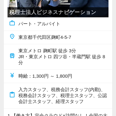
て実施しています。
● クライアントと共に未来を考える事業計画作
ない雑談や愚痴などのコミュニケーションを通
す。
「営業ノルマ」は特に定めていませんのでご安
成支援業務：事業拡大や新規事業立ち上げに向
税理士法人ビジネスナビゲーション
じて、新しいご相談やご紹介をいただけるケー
また、一定の資格を保有される方には、資格
心ください。
けた計画を策定し、実現に向けた伴走支援業務
スも往々にしてあります。
手当を毎月支給し、資格取得も応援していま
work_outline
パート・アルバイト
● IPOを目指すクライアントへの伴走支援業務：
す。
《前職から年収200万円以上UPした実績もあ
株式公開を目指すクライアントに対し、財務報
例えば、打ち合わせやお客様との食事で
place
東京都千代田区麹町4-5-7
り！》
告の整備、ガバナンス構築のサポートなどを行
「じつは新しい会社を立ち上げようと思ってい
◉ 1クライアント2名体制！
上記のインセンティブ制度によって年収が200万
い、IPO成功に向けての伴走支援業務
て…」
ゼロベースでは、1つのお客様に2名のスタッ
東京メトロ 麹町駅 徒歩 3分
円～300万円以上UPした人も少なくありません♪
train
JR・東京メトロ 四ツ谷・半蔵門駅 徒歩 8
「●●さんにだけ教えるけど…」
フを配置し、休暇が取りやすい体制を目指して
当法人に転職してきたほとんどの先輩は前職よ
分
これらの業務を通じて、クライアントの持続可
といったシチュエーションもしばしば。
います。
りも収入が増えており、その為のお客様の開拓
能な成長と成功を支援し、専門家としての実績
もちろん、休暇のためだけではなく、お客様
currency_yen
やインセンティブの獲得方法は千差万別です。
時給
：1,300円 ～ 1,800円
とキャリアを築いていただきます。
こうしたやりとりをしながら、お客様と信頼関
への返答をテンポよく行うことが一番の理由で
係を築きたいという方も少なくないのではない
す。
入力スタッフ、税務会計スタッフ(内勤)、
・とにかく電話でどんどんアプローチする人
【報酬とキャリア】
content_paste
でしょうか。それはお客様も同じです。
「休みの日に急なお願いがお客様からきてし
税務会計スタッフ、税理士スタッフ、公認
・お客様や金融機関と仲良くなって紹介しても
年収はご希望に基づき決定します。
会計士スタッフ、経理スタッフ
だからこそ、当法人では「お会いして話すこ
まっている・・」そんなときは別のスタッフが
らう人
経験・スキルはもちろんのこと、ご自身がどの
と」に重きを置いたお付き合いをさせていただ
対応しますので安心です！
・SNSアプリなどを使って情報を集める人
1.【働き方】完全クラウド×訪問なし！全国の大