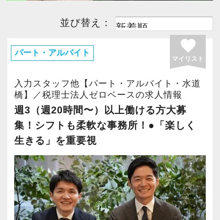
並び替え：
favorite
パート・アルバイト
マイリスト
入力スタッフ他【パート・アルバイト・水道
橋】／税理士法人ゼロベースの求人情報
週3（週20時間〜）以上働ける方大募
集！シフトも柔軟な事務所！●「楽しく
生きる」を重要視