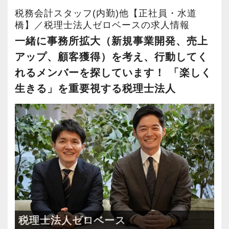
その時は、ゼロベースのメンバーと一緒に手を
税務会計スタッフ(内勤)他【正社員・水道
取り合って乗り越えていきませんか？
橋】／税理士法人ゼロベースの求人情報
僕たちの事務所は、困った人を助け合いながら
一緒に事務所拡大（新規事業開発、売上
10年以上の事務所運営をやってきました。
アップ、顧客獲得）を考え、行動してく
れるメンバーを探しています！ 「楽しく
実際に入社した社員からは、「困難なこともあ
生きる」を重要視する税理士法人
るが、今までのクライアント業務に対する常識
が覆る」といったことや、「単に記帳代行や税
務申告といった業務ではなく、大局的な視点か
ら会社をとらえ、その中での会計や税務を考え
る姿勢が学べる」などいった意見もありまし
た。
【税理士法人ゼロベースの3つの特徴】
◉ お客様やスタッフ同士の対話を大切にしてい
税理士法人ゼロベース