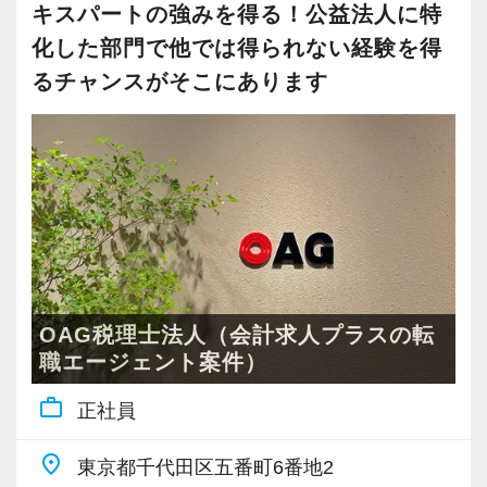
面談の記録も残しており、年1回は所長・副所長
3.【待遇・社風】残業代は1分単位！和気あいあ
キスパートの強みを得る！公益法人に特
との面談も取り入れています。
いとしたホワイト職場
化した部門で他では得られない経験を得
労基法を完全遵守し、残業代は1分単位で全額支
るチャンスがそこにあります
資格取得を目指す方には2年間限定で夕方に帰れ
給。
るポジションをご用意。
年功序列はなく、業務の品質や貢献度を正当に
資格学校や夜間の大学院に通学しながら働ける
評価して大幅な昇給で応えます。
ため、勉強と仕事の両立を図れます。
お互いに助け合う文化があり、フラットで人間
もちろん、試験日前にまとめて有給休暇を取る
関係のストレスがない職場です。
こともできるなど、資格取得を後押しします。
4.【資格取得支援】税理士資格取得を本気で応
キャリアアップとしては資格保持者には拠点長
援！最大6日間の試験休暇制度
OAG税理士法人（会計求人プラスの転
など、資格未保持でも課長などのポジションで
「働きながら税理士を目指したい」という方を
職エージェント案件）
年収アップにつながるよう会社としてバックア
全力でサポートするため、試験休暇制度を設け
work_outline
正社員
ップ。
ています。
資格が無くても自由度高く働ける仕組み作りも
税理士試験当日と試験前3日間は、有給休暇とは
place
東京都千代田区五番町6番地2
進めており、年収1000万円以上を稼げるよう体
別枠の休暇を付与いたします。