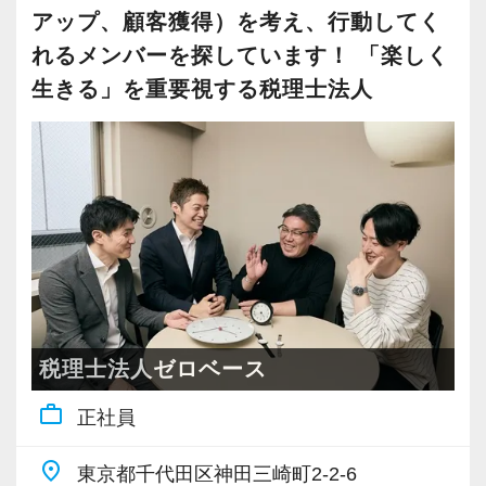
のスキルアップを応援します
10年以上の事務所運営をやってきました。
アップ、顧客獲得）を考え、行動してく
ゼロベースは、AIの活用はもちろんのこと、
れるメンバーを探しています！ 「楽しく
『どうしたら業務を削減できるのか』『どうし
実際に入社した社員からは、「困難なこともあ
生きる」を重要視する税理士法人
たらお客様が喜んでもらえるサービスとなる
るが、今までのクライアント業務に対する常識
か』『どうしたらスタッフみんなが働きやすく
が覆る」といったことや、「単に記帳代行や税
働けるのか』を日々考えています。
務申告といった業務ではなく、大局的な視点か
やりがいが感じにくい仕事は、スタッフみん
ら会社をとらえ、その中での会計や税務を考え
なで考え、どういう仕事をしてお客様に喜んで
る姿勢が学べる」などいった意見もありまし
もらえるのか、そしてスタッフ皆さんのスキル
た。
アップにつながるかを全力で考えています！
【税理士法人ゼロベースの3つの特徴】
【税理士法人ゼロベースの働きやすさ】
◉ お客様やスタッフ同士の対話を大切にしてい
税理士法人ゼロベース
◉ 残業時間は月間20時間未満！
ます
work_outline
ゼロベースは、残業時間が少ない事務所だと
正社員
ゼロベースは、資料やデータのやりとりだけ
思っています。年末調整などの繁忙期は残業が
ではなく、お客様との対話を大切にしていま
place
東京都千代田区神田三崎町2-2-6
あるときもありますが、基本的には業務を分担