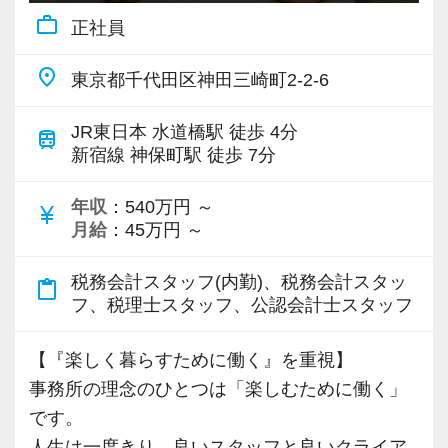
ます
work_outline
正社員
ゼロベースは、資料やデータのやりとりだけ
ではなく、お客様との対話を大切にしていま
place
東京都千代田区神田三崎町2-2-6
す。
また、1人で資料に埋もれて悩むことなく、ス
JR東日本 水道橋駅 徒歩 4分
train
タッフ同士の『話しやすい職場』を目指してい
新宿線 神保町駅 徒歩 7分
ます。
年収
：540万円 ～
職場ではチャットワークを使用し、気軽に相
currency_yen
月給
：45万円 ～
談ができる環境を整えています。
税務会計スタッフ(内勤)、税務会計スタッ
content_paste
◉ 会計ソフトはfreee会計に特化し、場所にとら
フ、税理士スタッフ、公認会計士スタッフ
われない働き方を目指しています
ゼロベースは、クラウド会計のfreeeに特化し
【『楽しく暮らすために働く』を重視】
てサービスを展開しています。また、お客様か
事務所の理念のひとつは「楽しむために働く」
らの資料や過去の決算書などもクラウドにて保
です。
管しているため、いつでもどこでも閲覧ができ
人生は一度きり。良いスタッフと良いクライア