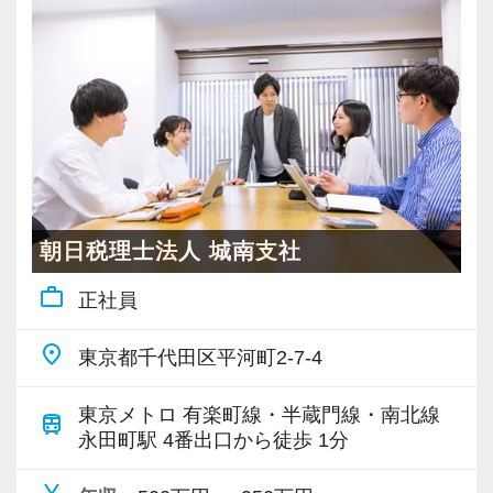
今までの会計事務所が果たしてきた機能では、
時代の激しい変化に対してお客様が本当に必要
とする情報を提供することができないと考えて
います。そのためにはお客様の“目線の先“をとら
え、最適な情報、最適な提案、そして最適な想
いをお届けするための日々の研鑽が欠かせませ
ん。
朝日税理士法人 城南支社
常にチャレンジ精神を忘れず、会計・税務に留
work_outline
正社員
まらないお客様の総合情報プラットフォーマー
であること。その実現のためバックオフィスチ
place
東京都千代田区平河町2-7-4
ームを組織し担当業務を専門化、業務への集中
をバックアップします。
東京メトロ 有楽町線・半蔵門線・南北線
train
永田町駅 4番出口から徒歩 1分
【公益法人のエキスパートになるチャンスがあ