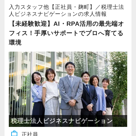
やりがいのある環境です。
ト体制も抜群。
す。
また、弊社代表が公認会計士でもあることか
入力スタッフ他【正社員・麹町】／税理士法
未経験スタートでも、わずか1年で税務申告書が
人ビジネスナビゲーションの求人情報
ら、興味がある方には、税務のみならず以下の
《求める人物像／応募条件》
作成できるまでに成長できます。
【未経験歓迎】AI・RPA活用の最先端オ
【頑張るほど収入も増える明確な評価体制】
ような多様なチャレンジの機会も提供していま
◎税務・会計士事務所での実務経験がある方
フィス！手厚いサポートでプロへ育てる
担当する顧問先の売上や新規開拓など、複数の
す。
◎自分なりのやり方で信頼関係を築きたい方
3.【待遇・社風】残業代は1分単位！和気あいあ
項目ごとに評価基準を設け成果に応じてインセ
環境
◎対面のコミュニケーションを大切にしたい方
いとしたホワイト職場
ンティブを支給しています。
● 税理士補助業務（決算書、申告書の作成補
◎キャリアUP＆年収UPを実現したい方
労基法を完全遵守し、残業代は1分単位で全額支
頑張るほど収入もUP！
助）
給。
中には固定給＋20万～40万円のインセンティブ
● ファイナンスアドバイザリー業務：クライア
《入社後の流れ》
年功序列はなく、業務の品質や貢献度を正当に
をほぼ毎月受け取っている人もいますよ♪
ントの買収・合併プロジェクトにおける財務面
まずは使用しているシステムの把握と基本の入
評価して大幅な昇給で応えます。
でのアドバイスやデューデリジェンス業務
力業務からスタートしていただきます。
お互いに助け合う文化があり、フラットで人間
具体的なやり方にこうしなければならないとい
● 融資や資金調達などの財務コンサルティン
並行して先輩と一緒に訪問同行しながらお客様
関係のストレスがない職場です。
った決まりはなく、電話やDMによる新規開拓・
グ：資金調達のための戦略立案や、融資プロセ
との接し方・商談のポイントなどをOJT形式で
金融機関などからのご紹介やサービス拡充によ
スのサポート業務財務視点での経営指導。
学んでいただく流れです。
4.【資格取得支援】税理士資格取得を本気で応
税理士法人ビジネスナビゲーション
る顧問料の値上げ交渉など…
● クライアントと共に未来を考える事業計画作
援！最大6日間の試験休暇制度
各々の強みを活かせる方法でOK！
成支援業務：事業拡大や新規事業立ち上げに向
work_outline
未経験の場合は独り立ちまで2年ほどを目安にし
正社員