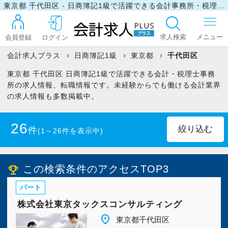
東京都 千代田区 - 日商簿記1級で活躍できる会計事務所・税理士事務所の求人・転職情報
求人検索
会員登録
ログイン
会計求人プラス
日商簿記1級
東京都
千代田区
東京都 千代田区 日商簿記1級で活躍できる会計・税理士事務
ログイン
所の求人情報、転職情報です。未経験からでも働ける会計業界
の求人情報も多数掲載中。
最近見た求人
26
件
(1～26件を表示中)
マイリスト
正社員
(22)
パート・アルバイト
(4)
この検索条件のアクセスTOP3
emoji_events
パート
お問い合わせ
株式会社東京タックスコンサルティング
place
東京都千代田区