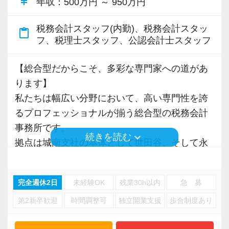
currency_yen
るポジションです】
年収
：500万円 ～ 950万円
公益法人の設立から運営、財産の寄附を受けた
税務会計スタッフ(内勤)、税務会計スタッ
場合の取扱いなど、公益法人に対してトータル
content_paste
フ、税理士スタッフ、公認会計士スタッフ
でサービスを提供する業務を担当していただき
ます。
【総合型だからこそ、多彩な専門家への道があ
事業設計やその運営方法のアドバイスなど、通
ります】
常では経験できない業務にも携わることが可能
私たちは幅広い分野において、高い専門性を誇
です。
るプロフェッショナルが揃う総合型の税務会計
もちろん、公益法人に財産を寄附した場合の非
事務所です。
課税制度や寄附金控除などの税務上の特典に関
keyboard_arrow_down
続きを読む
拠点は城南支社の本体として世田谷、そして永
する業務もあります。
田町にある事務所の2拠点があります。
単なる会計事務所や税理士法人の経験とは異な
完全週休2日
未経験OK
残業30h以内
急 募
規模の大きい事務所なので資産税関係の案件も
った、公益法人に関する専門性の高い知識と経
第2新卒歓迎
時間調整可
独立開業支援
歩合制度あり
多く、ステークホルダーからのご紹介で大型案
験を積むことができます。
件やVIP層の特殊事案を経験できるチャンスも。
未経験の業務も多数あるかと思いますが、周囲