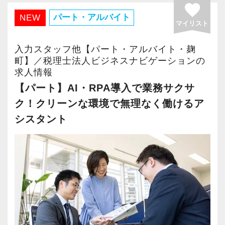
前線で活躍し、中には資格の取得に成功した先
favorite
たいと思っています。
は財務や管理体制などのサポートなどができ、
輩も多数在籍しており、社員全員に平等なチャ
◉ 充実の社内研修制度！
パート・アルバイト
NEW
充実した待遇や評価制度、働きやすさの整備な
マイリスト
経営者の重要なパートナーとなれる人材を想定
ンスと可能性がある環境です。
ゼロベースでは、社内研修制度を用意し、ス
どもこうした目標に向けた取り組みの一部で
しています。
キルアップを目指したい方を応援しています。
入力スタッフ他【パート・アルバイト・麹
す。
また、弊社代表が公認会計士でもあることか
《対面コミュニケーションを大切にする税理士
『頑張る人には頑張れる環境の準備を』を一
町】／税理士法人ビジネスナビゲーションの
ら、興味がある方には、税務のみならず以下の
求人情報
法人》
つのテーマに、社内研修制度を用意していま
【頑張るほど収入も増える明確な評価体制】
ような多様なチャレンジの機会も提供していま
【パート】AI・RPA導入で業務サクサ
スバルの特徴として、何よりも「対面」で話す
す。
担当する顧問先の売上や新規開拓など、複数の
す。
ク！クリーンな環境で無理なく働けるア
ことを大切にしています。
項目ごとに評価基準を設け成果に応じてインセ
感染症対策や業務効率の面から、最近ではオン
シスタント
◉ 人事評価制度の導入！
ンティブを支給しています。
● M&Aなどでのファイナンスアドバイザリー業
ラインをベースにしたサポートを行う事務所も
ゼロベースでは、『公平な評価制度』を大切
頑張るほど収入もUP！
務：クライアントの買収・合併プロジェクトに
少なくありません。
にしています。
中には固定給＋20万～40万円のインセンティブ
おける財務面でのアドバイスやデューデリジェ
正社員でもアルバイトでも『同一の仕事は同
をほぼ毎月受け取っている人もいますよ♪
ンス業務
もちろん、私たちも必要に応じてZoomやメー
一の評価』を目指した人事評価制度を導入・運
● 融資や資金調達などの財務コンサルティン
ル、チャットなどを連絡・打ち合わせの手段と
用しています。
ただ、これらはあくまで個別の成果として固定
グ：資金調達のための戦略立案や、融資プロセ
して使うことはあります。
スタッフの努力が評価に反映し、しっかりと
給以上の部分を評価・還元するためのものとし
スのサポート業務
しかし、オンラインだけでは発生しにくい他愛
給与・年収アップを目指す方々を支援していま