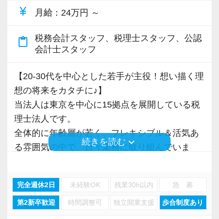
もちろん、休暇のためだけではなく、お客様
currency_yen
ゼロベースの最寄駅は『水道橋駅』になりま
月給
：24万円 ～
職場ではチャットワークを使用し、気軽に相
への返答をテンポよく行うことが一番の理由で
す！駅からも近く、気軽に出社ができます。
談ができる環境を整えています。
す。
税務会計スタッフ、税理士スタッフ、公認
また、九段下駅や神保町駅も徒歩7分ほどのた
content_paste
会計士スタッフ
「休みの日に急なお願いがお客様からきてし
め、とても出社がしやすい職場です。
◉ 会計ソフトはfreee会計に特化し、場所にとら
まっている・・」そんなときは別のスタッフが
水道橋が最寄駅なこともあって、ランチには
われない働き方を目指しています
【20-30代を中心とした若手が主役！想い描く理
対応しますので安心です！
困りません笑。
ゼロベースは、クラウド会計のfreeeに特化し
想の将来をカタチに♪】
てサービスを展開しています。また、お客様か
当法人は東京を中心に15拠点を展開している税
◉ freee福利厚生でスマホがあればカフェ・コン
◉ 月に1度のランチ会！
らの資料や過去の決算書などもクラウドにて保
理士法人です。
ビニ全国10万点歩以上で特別価格！
ゼロベースでは月1回、みんなでランチを食べ
管しているため、いつでもどこでも閲覧ができ
全体的に年齢層が若く、フレキシブル＆活気あ
ゼロベースでは、スタッフの方々が日常で受
る日を用意しています。当然ランチ代は事務所
る体制を整えています（もちろんセキュリティ
keyboard_arrow_down
続きを読む
る雰囲気の中で、日々業務に取り組んでいま
けやすい福利厚生を導入しています！
負担！
の上で）。
す！
いつでもどこでも特別価格で映画の鑑賞や飲
オンライン出社や当番出社で顔を合わせにく
スキマ時間での勤務も大歓迎です！今働いて
食、カラオケを楽しむことができます。
い人たちも、月に1回は顔を合わせ雑談に花を咲
いるアルバイトスタッフの方々にも『お昼休憩
完全週休2日
未経験OK
残業30h以内
急 募
社員数270名を超える規模がありながら、中小企
かせて、風通しのよい事務所を目指していま
＋中抜け』のようなイメージで柔軟な勤務体系
第2新卒歓迎
時間調整可
独立開業支援
歩合制度あり
業を中心にサポートしているのも当法人の特徴
【お任せする業務内容】
す。
になっています。
と言えるでしょう。