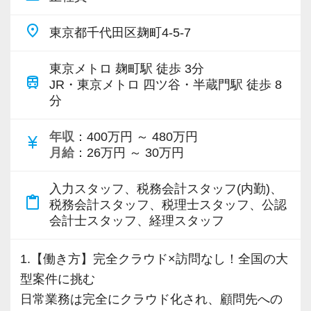
「働きながら税理士を目指したい」という方を
けた計画を策定し、実現に向けた伴走支援業務
ていますが、研修で基準となるハードルをクリ
全力でサポートするため、試験休暇制度を設け
ただ、これらはあくまで個別の成果として固定
● IPOを目指すクライアントへの伴走支援業務：
place
東京都千代田区麹町4-5-7
アすることが独り立ちの条件としています。
ています。
給以上の部分を評価・還元するためのものとし
株式公開を目指すクライアントに対し、財務報
経験者ならシステムを覚えることさえできれ
税理士試験当日と試験前3日間は、有給休暇とは
て実施しています。
告の整備、ガバナンス構築のサポートなどを行
東京メトロ 麹町駅 徒歩 3分
ば、もっと早い段階で独り立ちすることができ
train
別枠の休暇を付与いたします。
JR・東京メトロ 四ツ谷・半蔵門駅 徒歩 8
「営業ノルマ」は特に定めていませんのでご安
い、IPO成功に向けての伴走支援業務
るでしょう。
分
さらに、一定条件を満たした方には追加で2日間
心ください。
の休暇を支給し、最大6日間の試験休暇を取得で
これらの業務を通じて、クライアントの持続可
年収
：400万円 ～ 480万円
【各自の裁量でコントロールできるフレックス
currency_yen
きます。
《求める人物像／応募条件》
能な成長と成功を支援し、専門家としての実績
月給
：26万円 ～ 30万円
タイム制】
社内には税理士試験に挑戦している職員が多数
◎未経験OK！人柄と意欲重視の採用です！
とキャリアを築いていただきます。
慣れてくれば、業務の段取りや進め方は原則自
在籍しており、仕事と勉強を両立しながら安心
◎何でも興味を持って吸収できる知的好奇心旺
入力スタッフ、税務会計スタッフ(内勤)、
由です。
content_paste
して資格取得を目指せる環境づくりに力を入れ
税務会計スタッフ、税理士スタッフ、公認
盛な方
【報酬とキャリア】
コアタイムとなる朝礼への参加は必須ですが、
会計士スタッフ、経理スタッフ
ています。
◎対面のコミュニケーションを大切にしたい方
年収はご希望に基づき決定します。
それ以降の動き方は1日平均8時間勤務さえ守れ
経験・スキルはもちろんのこと、ご自身がどの
ば、各々の都合やスケジュールに合わせてOK！
1.【働き方】完全クラウド×訪問なし！全国の大
【採用担当者からのメッセージ】
《入社後の流れ》
ような価値を提供できるかを提示していただく
中小企業の社長を相手に業務を進めることが多
型案件に挑む
当事務所は最新システムを導入していますが、
まずは使用しているシステムの把握と基本の入
ことで、双方に納得のいく形で条件を整えま
いため、先方のスケジュールに合わせて稼働時
日常業務は完全にクラウド化され、顧問先への
一番大切にしているのは「働くメンバーの居心
力業務からスタートしていただきます。
す。