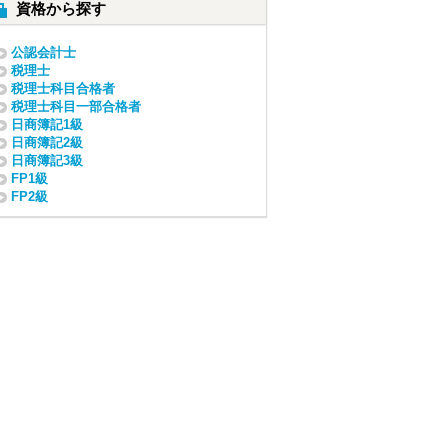
資格から探す
公認会計士
税理士
税理士科目合格者
税理士科目一部合格者
日商簿記1級
日商簿記2級
日商簿記3級
FP1級
FP2級