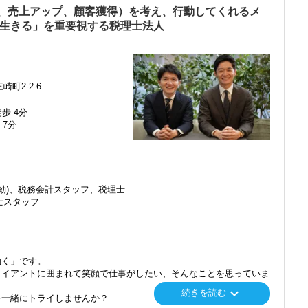
、売上アップ、顧客獲得）を考え、行動してくれるメ
ィングや相続対策等の資産税業務を経験することも可能です。
く生きる」を重要視する税理士法人
奉行を使用しています。申告ソフトは達人（一部魔法陣）を使用して
いる方へ】
町2-2-6
にとって、当社では下記のような特徴があります。
歩 4分
強を両立できるよう、メンバー全員が協力する体制を設けています。
 7分
適な環境を整えています。
したい」、「試験前に休みを取って勉強に集中したい」など遠慮なく
勤)、税務会計スタッフ、税理士
士スタッフ
験
積むことで定着させ、本質を理解することができるため資格取得のた
務経験を積めます。
クライフバランスも充実～】
働く」です。
が在籍し、30代～40代と年齢も近いこともあり、フラットな組織体
ライアントに囲まれて笑顔で仕事がしたい、そんなことを思っていま
、それぞれが得意分野を活かして協力し合い、メンバー全員が一丸と
keyboard_arrow_down
続きを読む
を一緒にトライしませんか？