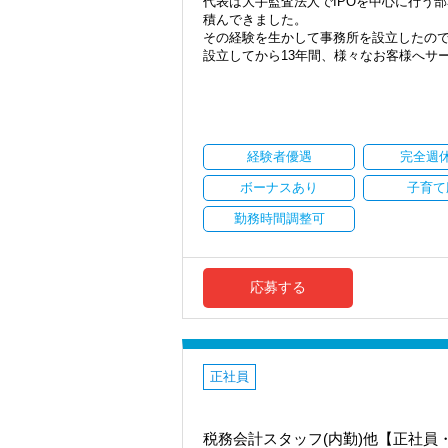
代表は大手監査法人でIPOを中心に行う
積んできました。
その経験を生かして事務所を設立したので
設立してから13年間、様々なお客様へサ
大変ありがたいことに既存のお客様や関
法人顧問については、従来は積極的にお
資産税の業務をお引き受けした場合も、
を進めてきました。
経験者優遇
完全週
しかし、今後グループ会社で金融事業（I
う今後は顧問業務も積極的に増やす予定
ボーナスあり
子育て
た。
勤務時間調整可
弊社では月次顧問、決算作業、申告書作
り、難しい論点にも積極的に対応（チー
お客様と打ち合わせする際には、基本的
応募する
則月１回/社で対応しています。
なお経理部のあるお客様が中心のため記
る時間を充分に確保できること、レビュ
正社員
【お客様の特徴】
お客様は完全紹介型で一定規模以上の法
ゲット層としています。
そのため、資産税を中心とした税理士法
税務会計スタッフ(内勤)他【正社