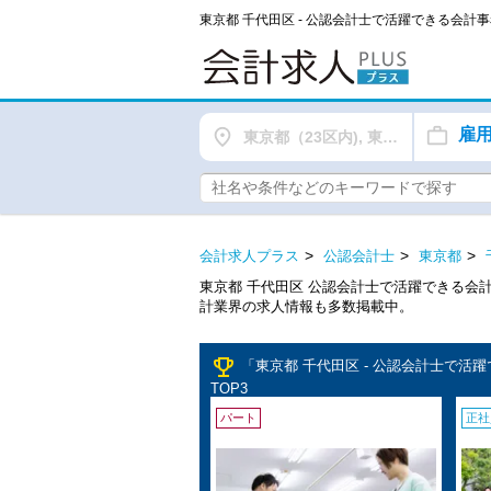
東京都 千代田区 - 公認会計士で活躍できる会
雇
東京都（23区内), 東京都（都下）
会計求人プラス
公認会計士
東京都
東京都 千代田区 公認会計士で活躍できる会
計業界の求人情報も多数掲載中。
emoji_events
「東京都 千代田区 - 公認会計士で
TOP3
パート
正社