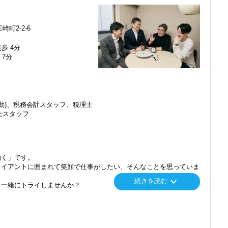
方には、丁寧にレクチャーをしていきますのでその点ご安心くださ
、すぐに打ち解けられ活躍できると思います。
町2-2-6
タッフのスキルアップを応援します
に最前線に立つ。」が私たちのビジョンです。
こと、『どうしたら業務を削減できるのか』『どうしたらお客様が喜
ne Step Ahead（一歩先へ）」を常に意識しています。
歩 4分
したらスタッフみんなが働きやすく働けるのか』を日々考えていま
ることが、お客様のためになりますし、ご自身の成長にもなります。
 7分
を提供できるだけでなく、自分の時間を有効に活用する事につながる
みんなで考え、どういう仕事をしてお客様に喜んでもらえるのか、
つながるかを全力で考えています！
た全体を調整するバランス感覚をお持ちの方、養っていきたい方はぜ
もお待ちしております。
勤)、税務会計スタッフ、税理士
だと思っています。年末調整などの繁忙期は残業があるときもあり
士スタッフ
が出ないようにしています。
ります！駅からも近く、気軽に出社ができます。
どのため、とても出社がしやすい職場です。
働く」です。
には困りません笑。
ライアントに囲まれて笑顔で仕事がしたい、そんなことを思っていま
keyboard_arrow_down
続きを読む
を一緒にトライしませんか？
を食べる日を用意しています。当然ランチ代は事務所負担！
にくい人たちも、月に1回は顔を合わせ雑談に花を咲かせて、風通
ではありません。
満足度はもちろん、働いている社員の満足度も重要だと考えていま
回の定例ミーティングを行い、情報共有も行っています）