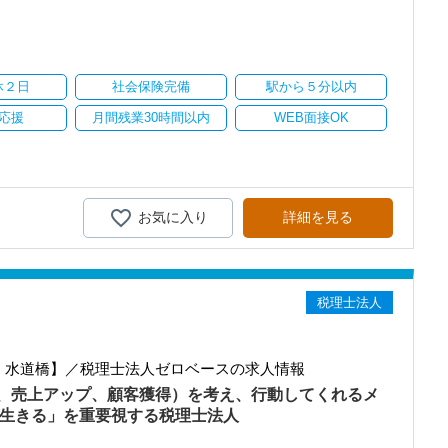
タイルは人それぞれのため、従来の業界イメージにとらわれず、柔軟
ではありません。
ライフバランスを実現しております。
満足度はもちろん、働いている社員の満足度も重要だと考えていま
す。
には困難を乗り越える必要があるかもしれません。
休２日
社会保険完備
駅から５分以内
に手を取り合って乗り越えていきませんか？
自由です。働きやすい服装で業務に集中できます！
がら10年以上の事務所運営をやってきました。
方も相談可。柔軟に対応しています！
応援
月間残業30時間以内
WEB面接OK
無理なく働いて頂けるようメンバー全員でサポートします！
ともあるが、今までのクライアント業務に対する常識が覆る」といっ
務所。メンバー同士のやりとりもフランクなので新しく入社する方も
いった業務ではなく、大局的な視点から会社をとらえ、その中での会
った意見もありました。
と思える職場であり続けることを目標としています。
ので、より良い事務所を一緒に作ってくれる人を歓迎します。
お気に入り
詳細を見る
しています
が実現されやすい環境です。
だけではなく、お客様との対話を大切にしています。
く、スタッフ同士の『話しやすい職場』を目指しています。
ています】
に相談ができる環境を整えています。
も学んでいきたい方
対応できるプロを目指しながら長く勤めたい方
税理士法人
場所にとらわれない働き方を目指しています
キャリアやスキルをじっくり身に付けたい方
に特化してサービスを展開しています。また、お客様からの資料や過
長していきたい方
いるため、いつでもどこでも閲覧ができる体制を整えています（もち
で、お互いに協力し合いながら仕事に取り組んでいきたい方
員・水道橋】／税理士法人ゼロベースの求人情報
ん挑戦したい方
いているアルバイトスタッフの方々にも『お昼休憩＋中抜け』のよ
、売上アップ、顧客獲得）を考え、行動してくれるメ
います。
ひ当事務所をご検討ください！
く生きる」を重要視する税理士法人
ありますが、ゼロベースとしてルールを設定しています。
、社員同士仲がよく誠実なメンバーが揃っています。