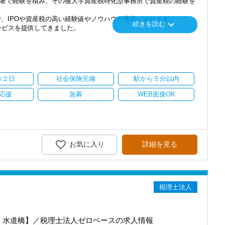
部署で経験を積み、その後大手資産税特化型事務所で資産税の経験を
、IPOや資産税の高い経験値やノウハウが豊富にあります。
keyboard_arrow_down
続きを読む
ービスを提供してきました。
係者からのご紹介中心で運営させていただいています。
引き受けしておりませんでした。
基本的にはお客様が従前から契約している顧問税理士と協力して業務
休２日
社会保険完備
駅から５分以内
FA）を開始する予定のため、当該事業とのシナジーを高められるよ
です。そのために今回経験者を募集させていただくことに致しまし
応援
急募
WEB面接OK
成、相談対応などの基本業務に加えて、組織再編に関する業務もあ
ムで対応）しております。
に有資格者が同行する体制を整えており、訪問については多くても原
お気に入り
詳細を見る
帳業務が少ないこと、一人当たりの担当件数が少ないため一社にかけ
ーをしっかりするのが弊社の特徴です。
税理士法人
人を所有するオーナーが中心で、事業会社を経営されている方をター
人に多くみられる資産管理会社のみの法人税申告業務ばかりというこ
員・水道橋】／税理士法人ゼロベースの求人情報