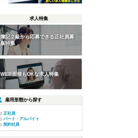
求人特集
簿記２級から応募できる正社員募
集特集
WEB面接もOKな求人特集
雇用形態から探す
正社員
パート・アルバイト
契約社員