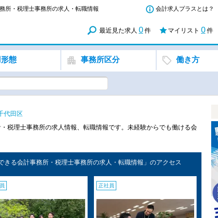
計事務所・税理士事務所の求人・転職情報
会計求人プラスとは？
0
0
最近見た求人
件
マイリスト
件
用形態
事務所区分
働き方
千代田区
計・税理士事務所の求人情報、転職情報です。未経験からでも働ける会
活躍できる会計事務所・税理士事務所の求人・転職情報」のアクセス
員
正社員