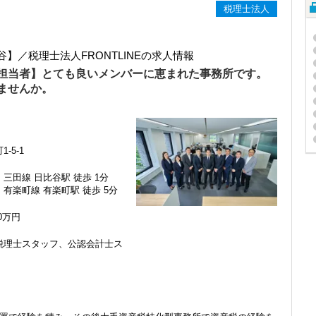
税理士法人
】／税理士法人FRONTLINEの求人情報
担当者】とても良いメンバーに恵まれた事務所です。
ませんか。
-5-1
三田線 日比谷駅 徒歩 1分
有楽町線 有楽町駅 徒歩 5分
00万円
税理士スタッフ、公認会計士ス