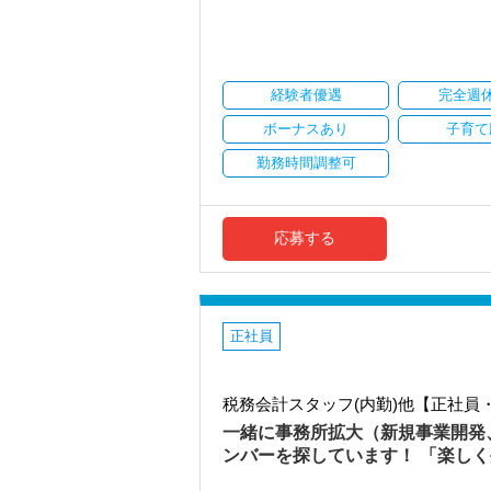
資格取得・実務経験・得意分野・生活ス
もちろん『単に楽をしたい』、という訳
性のある働きやすさを取り入れたワーク
クライアントとの良好な関係を目指し、
す。
具体的には以下の項目を取り入れていま
楽しく暮らすためには、仕事を通して時
経験者優遇
完全週
その時は、ゼロベースのメンバーと一緒
・内勤時の服装は過度にラフでない限り
僕たちの事務所は、困った人を助け合いな
・それぞれのご事情やご希望による働き
ボーナスあり
子育て
・子育て等でブランクがある方も歓迎。
実際に入社した社員からは、「困難なこ
・代表も40台半ばの比較的年齢の若い事
勤務時間調整可
たことや、「単に記帳代行や税務申告と
打ち解けやすいです！
計や税務を考える姿勢が学べる」などい
多くのメンバーがずっと一緒に働きたい
【税理士法人ゼロベースの3つの特徴】
一人一人の意見が届く環境でもあります
応募する
◉ お客様やスタッフ同士の対話を大切に
「こんな事務所で働きたい」という希望
ゼロベースは、資料やデータのやりとり
また、1人で資料に埋もれて悩むことな
【法人税スタッフは特にこんな方を求め
職場ではチャットワークを使用し、気軽
・法人税の経験を活かしながら、資産税
・資格取得と仕事を両立し、幅広い税に
正社員
◉ 会計ソフトはfreee会計に特化し、
・やりがいのある職場で、自分に合った
ゼロベースは、クラウド会計のfreee
・お客様と深く関わりながら、一緒に成
去の決算書などもクラウドにて保管して
・自由に意見を言える風通しが良い環境
税務会計スタッフ(内勤)他【正社
ろんセキュリティの上で）。
・自分らしく考え、新しいことにどんど
スキマ時間での勤務も大歓迎です！今働
一緒に事務所拡大（新規事業開発
うなイメージで柔軟な勤務体系になって
上記に一つでも共感して頂ける方は、ぜ
ンバーを探しています！ 「楽し
なお、在宅ワークは一定の条件の下では
お人柄重視で採用を行っておりますので