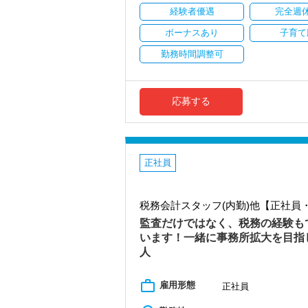
楽しく暮らすためには、仕事を通して時
◉ 充実の社内研修制度！
経験者優遇
完全週
その時は、ゼロベースのメンバーと一緒
ゼロベースでは、社内研修制度を用意し
僕たちの事務所は、困った人を助け合いな
ボーナスあり
子育て
『頑張る人には頑張れる環境の準備を』
実際に入社した社員からは、「困難なこ
勤務時間調整可
◉ 人事評価制度の導入！
たことや、「単に記帳代行や税務申告と
ゼロベースでは、『公平な評価制度』を
計や税務を考える姿勢が学べる」などい
正社員でもアルバイトでも『同一の仕事
スタッフの努力が評価に反映し、しっか
【税理士法人ゼロベースの3つの特徴】
応募する
また、一定の資格を保有される方には、
◉ お客様やスタッフ同士の対話を大切に
ゼロベースは、資料やデータのやりとり
◉ 1クライアント2名体制！
また、1人で資料に埋もれて悩むことな
ゼロベースでは、1つのお客様に2名の
職場ではチャットワークを使用し、気軽
もちろん、休暇のためだけではなく、お
正社員
「休みの日に急なお願いがお客様からき
◉ 会計ソフトはfreee会計に特化し、
安心です！
ゼロベースは、クラウド会計のfreee
去の決算書などもクラウドにて保管して
◉ freee福利厚生でスマホがあればカフ
税務会計スタッフ(内勤)他【正社
ろんセキュリティの上で）。
ゼロベースでは、スタッフの方々が日常
スキマ時間での勤務も大歓迎です！今働
監査だけではなく、税務の経験も
いつでもどこでも特別価格で映画の鑑賞
うなイメージで柔軟な勤務体系になって
います！一緒に事務所拡大を目指
なお、在宅ワークは一定の条件の下では
【お任せする業務内容】
人
ご担当いただく業務や顧問先数は、希望
もちろん、freeeに触ったことがない
業務内容は、記帳代行や税理士補助業務
い！
work_outline
雇用形態
制などのサポートなどができ、経営者の
正社員
また、弊社代表が公認会計士でもあるこ
◉ やりがいのない仕事を極力減らし、ス