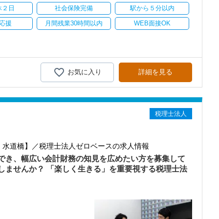
には困難を乗り越える必要があるかもしれません。
休２日
社会保険完備
駅から５分以内
に手を取り合って乗り越えていきませんか？
、スキルアップを目指したい方を応援しています。
がら10年以上の事務所運営をやってきました。
応援
月間残業30時間以内
WEB面接OK
を一つのテーマに、社内研修制度を用意しています。
ともあるが、今までのクライアント業務に対する常識が覆る」といっ
いった業務ではなく、大局的な視点から会社をとらえ、その中での会
大切にしています。
った意見もありました。
は同一の評価』を目指した人事評価制度を導入・運用しています。
りと給与・年収アップを目指す方々を支援しています。
お気に入り
詳細を見る
資格手当を毎月支給し、資格取得も応援しています。
しています
だけではなく、お客様との対話を大切にしています。
く、スタッフ同士の『話しやすい職場』を目指しています。
スタッフを配置し、休暇が取りやすい体制を目指しています。
に相談ができる環境を整えています。
客様への返答をテンポよく行うことが一番の理由です。
税理士法人
てしまっている・・」そんなときは別のスタッフが対応しますので
場所にとらわれない働き方を目指しています
に特化してサービスを展開しています。また、お客様からの資料や過
いるため、いつでもどこでも閲覧ができる体制を整えています（もち
ェ・コンビニ全国10万点歩以上で特別価格！
員・水道橋】／税理士法人ゼロベースの求人情報
で受けやすい福利厚生を導入しています！
いているアルバイトスタッフの方々にも『お昼休憩＋中抜け』のよ
でき、幅広い会計財務の知見を広めたい方を募集して
や飲食、カラオケを楽しむことができます。
います。
しませんか？ 「楽しく生きる」を重要視する税理士法
ありますが、ゼロベースとしてルールを設定しています。
する働き方に応じて調整いたします。
方には、丁寧にレクチャーをしていきますのでその点ご安心くださ
が中心となりますが、キャリアアップのゴールとしては財務や管理体
重要なパートナーとなれる人材を想定しています。
とから、興味がある方には、税務のみならず以下のような多様なチャ
タッフのスキルアップを応援します