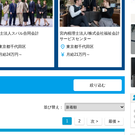
士法人スバル合同会計
宮内税理士法人/株式会社福祉会計
サービスセンター
東京都千代田区
東京都千代田区
月給
24万円～
月給
21万円～
並び替え：
1
2
次 >
最後 »