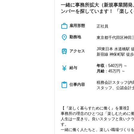
とはありません。
一緒に事務所拡大（新規事業開発
また、希望があれば事業承継コンサルテ
ンバーを探しています！ 「楽し
会計ソフトは弥生会計、PCA会計、勘定
います。
work_outline
雇用形態
正社員
【公認会計士・税理士の資格を目指して
place
勤務地
東京都千代田区神田三崎
仕事と資格取得を両立させたいという方
・社内全体で資格取得を後押し
JR東日本 水道橋駅 徒
train
アクセス
資格取得を目指している方が、仕事と勉
新宿線 神保町駅 徒歩
仕事と勉強の両立を頑張りたい方に、最
年収
：540万円 ～
currency_yen
給与
・働き方の柔軟な対応
月給
：45万円 ～
「資格取得のため学校へ通う時間を確保
相談してください。
税務会計スタッフ(内
content_paste
仕事内容
スタッフ、公認会計
・資格取得中も取得後も役に立つ実務経
試験勉強で吸収した知識を、実務経験を
めの試験にも、資格取得後にも役立つ実
【『楽しく暮らすために働く』を重視】
【働きやすい環境 ～自由度が高くワー
事務所の理念のひとつは「楽しむために
当事務所では常勤と非常勤合わせて10名
人生は一度きり。良いスタッフと良いク
制で意見を言いやすい環境です。
す。
チームを組んで案件を進めることも多く
一緒に働く人たちと、楽しい職場づくり
なって頑張っています。