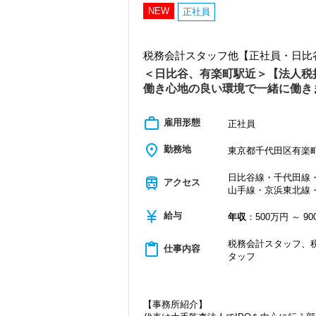
NEW
正社員
税務会計スタッフ他【正社員・日比谷
＜日比谷、有楽町駅近＞【法人税
働き心地の良い環境で一緒に働き
work_outline
雇用形態
正社員
place
勤務地
東京都千代田区有楽町1
日比谷線・千代田線・
train
アクセス
山手線・京浜東北線・
currency_yen
給与
年収
：500万円 ～ 9
税務会計スタッフ、
content_paste
仕事内容
タッフ
【事務所紹介】