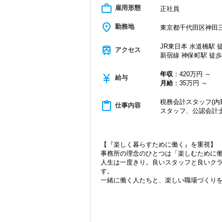
もちろん、freeeに触ったことがない
チームワークを大切にできる方でしたら
work_outline
雇用形態
正社員
い！
【求職者へのメッセージ】
place
勤務地
東京都千代田区神田三崎
◉ やりがいのない仕事を極力減らし、ス
「顧客の最重要パートナーとして、とも
ゼロベースは、AIの活用はもちろんの
そのために「クライアントファースト」と「O
JR東日本 水道橋駅 徒
んでもらえるサービスとなるか』『どう
どこよりも一歩進んだサービスを提供す
train
アクセス
新宿線 神保町駅 徒歩
す。
自分の成長は、付加価値の高いサービス
やりがいが感じにくい仕事は、スタッフ
と考えています。
そしてスタッフ皆さんのスキルアップに
年収
：420万円 ～
お客様をメインとしつつも、自分を含め
currency_yen
給与
月給
：35万円 ～
ひご応募下さい。
【税理士法人ゼロベースの働きやすさ】
事務所を担ってくれる次世代の方の応募
◉ 残業時間は月間20時間未満！
税務会計スタッフ(内
content_paste
仕事内容
ゼロベースは、残業時間が少ない事務所
スタッフ、公認会計
ますが、基本的には業務を分担し、残業
◉ 最寄駅は総武線『水道橋駅』徒歩4分！
ゼロベースの最寄駅は『水道橋駅』にな
【『楽しく暮らすために働く』を重視】
また、九段下駅や神保町駅も徒歩7分ほ
事務所の理念のひとつは「楽しむために
水道橋が最寄駅なこともあって、ランチ
人生は一度きり。良いスタッフと良いク
す。
◉ 月に1度のランチ会！
一緒に働く人たちと、楽しい職場づくり
ゼロベースでは月1回、みんなでランチ
オンライン出社や当番出社で顔を合わせ
もちろん『単に楽をしたい』、という訳
しのよい事務所を目指しています。
クライアントとの良好な関係を目指し、
（ランチを食べるだけではなく、毎週1
す。