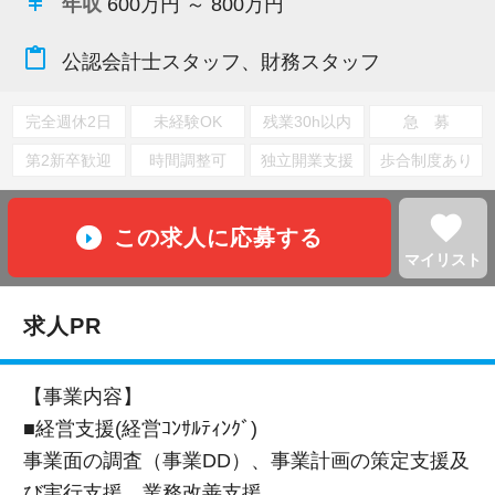
currency_yen
年収
600万円 ～ 800万円
content_paste
公認会計士スタッフ、財務スタッフ
完全週休2日
未経験OK
残業30h以内
急 募
第2新卒歓迎
時間調整可
独立開業支援
歩合制度あり
favorite
この求人に応募する
マイリスト
求人PR
【事業内容】
■経営支援(経営ｺﾝｻﾙﾃｨﾝｸﾞ)
事業⾯の調査（事業DD）、事業計画の策定⽀援及
び実⾏⽀援、業務改善⽀援