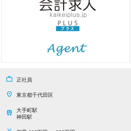
今すぐ会員登録
PC版サイトを見る
採用ご担当者様
work_outline
正社員
place
東京都千代田区
大手町駅
train
神田駅