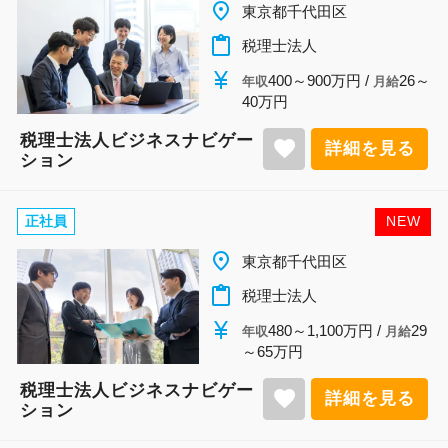
place
東京都千代田区
content_paste
税理士法人
currency_yen
400～900万円 /
26～
年収
月給
40万円
税理士法人ビジネスナビゲー
favorite
詳細を見る
ション
正社員
NEW
place
東京都千代田区
content_paste
税理士法人
currency_yen
480～1,100万円 /
29
年収
月給
～65万円
税理士法人ビジネスナビゲー
favorite
詳細を見る
ション