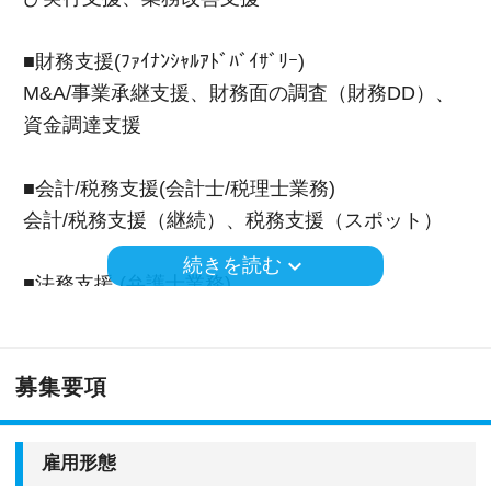
■財務支援(ﾌｧｲﾅﾝｼｬﾙｱﾄﾞﾊﾞｲｻﾞﾘｰ)
M&A/事業承継⽀援、財務⾯の調査（財務DD）、
資⾦調達⽀援
■会計/税務支援(会計士/税理士業務)
会計/税務⽀援（継続）、税務⽀援（スポット）
keyboard_arrow_down
続きを読む
■法務支援 (弁護士業務)
法務⽀援（継続）、法務⽀援（スポット）
※応募には会計求人プラスにご登録が必要です。
募集要項
雇用形態