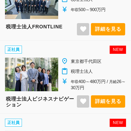
currency_yen
500～900万円
年収
税理士法人FRONTLINE
favorite
詳細を見る
正社員
NEW
place
東京都千代田区
content_paste
税理士法人
currency_yen
400～480万円 /
26～
年収
月給
30万円
税理士法人ビジネスナビゲー
favorite
詳細を見る
ション
正社員
NEW