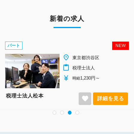
新着の求人
パート
NEW
place
東京都渋谷区
content_paste
税理士法人
currency_yen
1,230円～
時給
税理士法人松本
favorite
詳細を見る