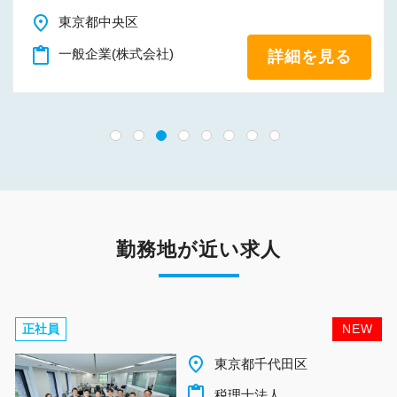
place
東京都中央区
content_paste
一般企業(株式会社)
詳細を見る
勤務地が近い求人
正社員
NEW
place
東京都千代田区
content_paste
税理士法人