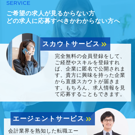
SERVICE
ご希望の求人が見るからない方
どの求人に応募すべきかわからない方へ
スカウトサービス
keyboard_double_arrow_right
完全無料の会員登録をして、
ご経歴やスキルを登録すれ
ば、企業に匿名で公開されま
す。貴方に興味を持った企業
から直接スカウトが届きま
す。もちろん、求人情報を見
て応募することもできます。
エージェントサービス
keyboard_double_arrow_right
会計業界を熟知した転職エー