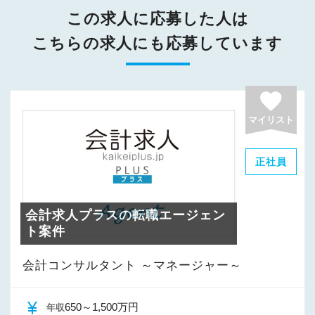
この求人に応募した人は
こちらの求人にも応募しています
favorite
マイリスト
正社員
会計求人プラスの転職エージェン
ト案件
会計コンサルタント ～マネージャー～
currency_yen
650～1,500万円
年収