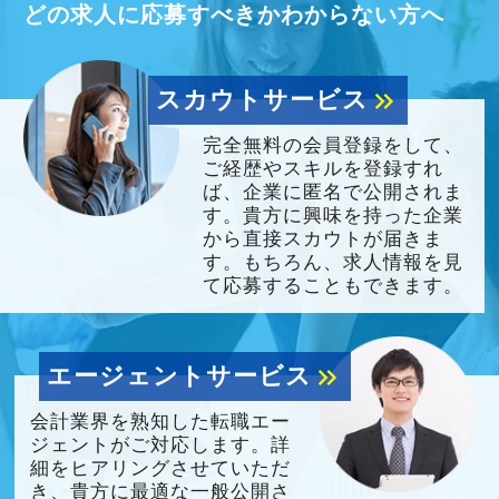
どの求人に応募すべきかわからない方へ
スカウトサービス
keyboard_double_arrow_right
完全無料の会員登録をして、
ご経歴やスキルを登録すれ
ば、企業に匿名で公開されま
す。貴方に興味を持った企業
から直接スカウトが届きま
す。もちろん、求人情報を見
て応募することもできます。
エージェントサービス
keyboard_double_arrow_right
会計業界を熟知した転職エー
ジェントがご対応します。詳
細をヒアリングさせていただ
き、貴方に最適な一般公開さ