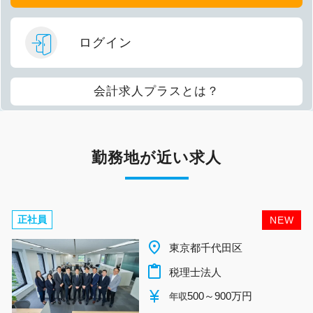
ログイン
会計求人プラスとは？
勤務地が近い求人
正社員
NEW
place
東京都千代田区
content_paste
税理士法人
currency_yen
500～900万円
年収