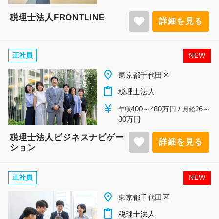
税理士法人FRONTLINE
favorite
詳細を見る
正社員
NEW
place
東京都千代田区
content_paste
税理士法人
currency_yen
400～480万円 /
26～
年収
月給
30万円
税理士法人ビジネスナビゲー
favorite
詳細を見る
ション
正社員
NEW
place
東京都千代田区
content_paste
税理士法人