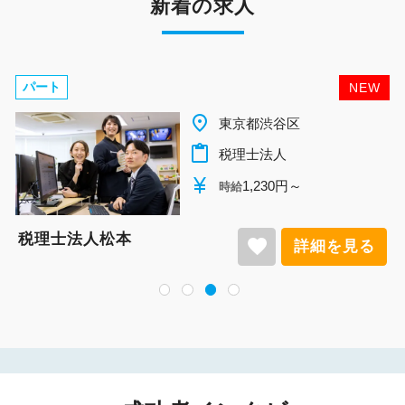
新着の求人
パート
NEW
place
千葉県柏市
content_paste
税理士法人
currency_yen
1,140円～
時給
税理士法人松本
favorite
詳細を見る