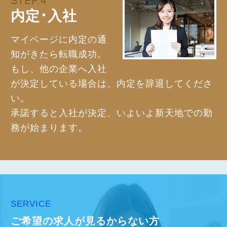
STEP.4
内定･入社
マイページに内定の通
知がきたら転職成功。
もし、他の企業へ入社
が決定している場合は、内定を辞退してくださ
い。
承諾すると入社が決定、いよいよ新天地での勤
務が始まります。
SERVICE
ご希望の求人が見るからない方