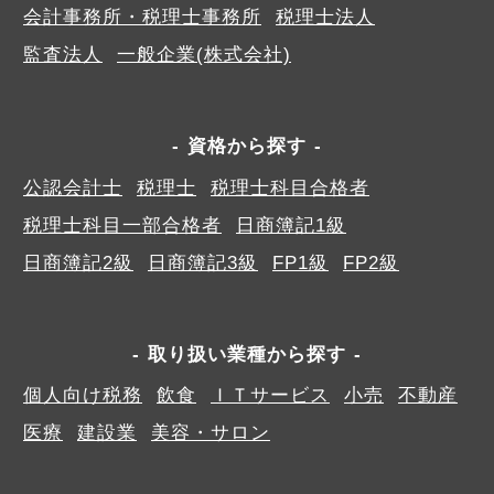
会計事務所・税理士事務所
税理士法人
監査法人
一般企業(株式会社)
資格から探す
公認会計士
税理士
税理士科目合格者
税理士科目一部合格者
日商簿記1級
日商簿記2級
日商簿記3級
FP1級
FP2級
取り扱い業種から探す
個人向け税務
飲食
ＩＴサービス
小売
不動産
医療
建設業
美容・サロン