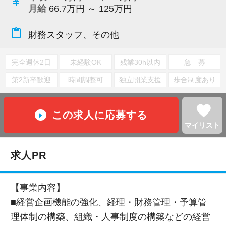
currency_yen
月給
66.7万円 ～ 125万円
content_paste
財務スタッフ、その他
完全週休2日
未経験OK
残業30h以内
急 募
第2新卒歓迎
時間調整可
独立開業支援
歩合制度あり
favorite
この求人に応募する
マイリスト
求人PR
【事業内容】
■経営企画機能の強化、経理・財務管理・予算管
理体制の構築、組織・人事制度の構築などの経営