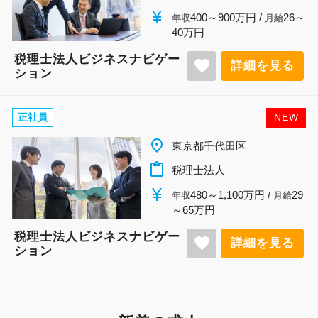
currency_yen
400～900万円 /
26～
年収
月給
40万円
税理士法人ビジネスナビゲー
favorite
詳細を見る
ション
正社員
NEW
place
東京都千代田区
content_paste
税理士法人
currency_yen
480～1,100万円 /
29
年収
月給
～65万円
税理士法人ビジネスナビゲー
favorite
詳細を見る
ション