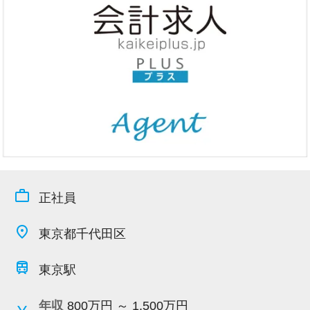
今すぐ会員登録
PC版サイトを見る
採用ご担当者様
work_outline
正社員
place
東京都千代田区
train
東京駅
年収
800万円 ～ 1,500万円