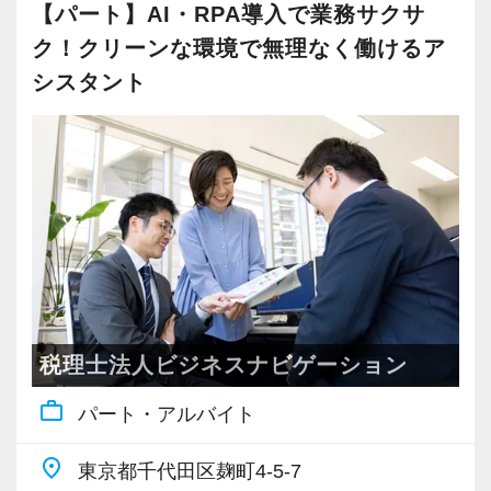
・入社時期は柔軟に対応
【パート】AI・RPA導入で業務サクサ
できます。会えばわかりますが、自由な社風が
・半年～1年の調整も可能
ク！クリーンな環境で無理なく働けるア
魅力的です！
あなたのこれまでの頑張り、これからの頑張り
シスタント
まずはカジュアル面談からでも歓迎です
が報われる会社を目指しています。
「応募する」からお気軽にご連絡ください。
＜求める人物像＞
「気づけばいつも自分に仕事が集まる。」
それはあなたが優秀だからかもしれません。
しかし、その頑張りに対して適切な評価や成長
機会が与えられていないと感じるなら、
一度環境を見直してみませんか。
税理士法人ビジネスナビゲーション
私たちは、努力や成果が正当に評価され、成長
につながる組織を目指しています。
work_outline
パート・アルバイト
資格の有無は問いません。資格よりも実務能力
と人間性を重視しています。
place
東京都千代田区麹町4-5-7