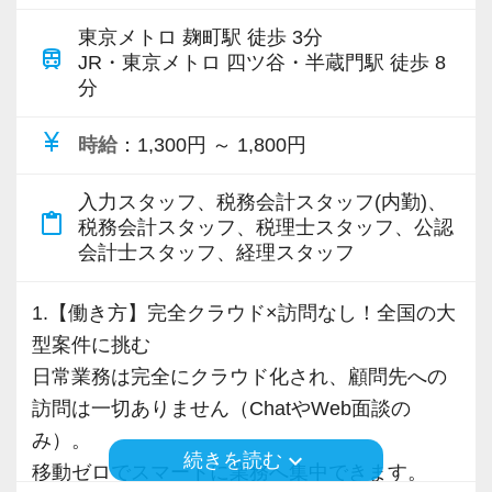
また、今後の事業拡大を見据え、将来的に管理
職として活躍いただける方も歓迎しています。
東京メトロ 麹町駅 徒歩 3分
train
JR・東京メトロ 四ツ谷・半蔵門駅 徒歩 8
分
＜入社後にお任せする業務のイメージ＞
クライアントの記帳代行や申告書作成補助を中
currency_yen
時給
：1,300円 ～ 1,800円
心に、支払データ作成、書類整理などのバック
オフィス業務全般を担当していただきます。
入力スタッフ、税務会計スタッフ(内勤)、
content_paste
また、基本的な経理スキルをいかし、原価計算
税務会計スタッフ、税理士スタッフ、公認
会計士スタッフ、経理スタッフ
や連結業務、上場企業の開示業務、予算管理な
ど、スキルアップのチャレンジも可能です。
1.【働き方】完全クラウド×訪問なし！全国の大
さらに希望に応じて、業務改善支援や管理体制
型案件に挑む
の整備など、コンサルティング業務にも携わっ
日常業務は完全にクラウド化され、顧問先への
ていただけます！
訪問は一切ありません（ChatやWeb面談の
み）。
＜社内環境＞
keyboard_arrow_down
続きを読む
移動ゼロでスマートに業務へ集中できます。
週2回程度リモートワーク可能です（試用期間中