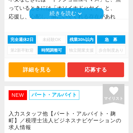
場だと感じています。
っているときには「オソイホドハヤイ」と、
keyboard_arrow_down
続きを読む
応援し、心配し、隣にいてくれる存在があれ
＜求める人材＞
ば、あなたは自分を見失わずに進めるはず。
・税務経験を活かして成長したい方
思い通りに行かなくても、あなたの行動はいつ
完全週休2日
未経験OK
残業30h以内
急 募
・キャリアアップ志向のある方
も正しく、一歩一歩が確実に未来をつくる。
・主体的に業務を進められる方
第2新卒歓迎
時間調整可
独立開業支援
歩合制度あり
私たちは、あなたと時間を共有しながら歩み続
・顧客対応や提案業務に挑戦したい方
ける。
・資産税など専門性を高めたい方
応援し、ときには心配しながら伴走する存在で
詳細を見る
応募する
・将来的にマネジメントに関わりたい方
す。
経営という長い旅路の味方、それが「カシオペ
favorite
＜まずはカジュアル面談へ＞
イア」です。
パート・アルバイト
NEW
マイリスト
・事前に気軽な面談を実施
・仕事内容やキャリアを相談可
＜仕事の魅力＞
入力スタッフ他【パート・アルバイト・麹
・ざっくばらんに質問OK
事務所開設メンバーだからこそ、経理や一般事
町】／税理士法人ビジネスナビゲーションの
求人情報
・納得後に選考へ進めます
務だけではなく、幅広い職務を経験することが