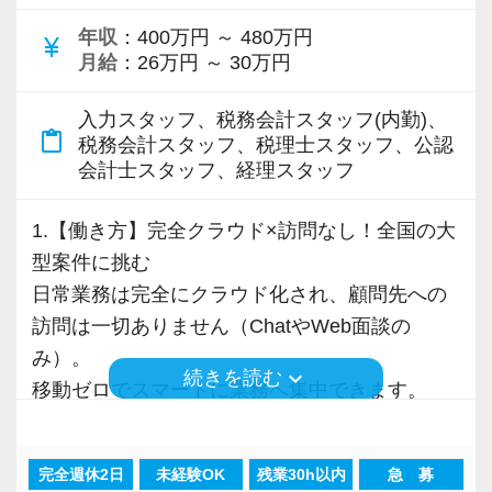
の休暇を支給し、最大6日間の試験休暇を取得で
年収
：400万円 ～ 480万円
currency_yen
きます。
月給
：26万円 ～ 30万円
社内には税理士試験に挑戦している職員が多数
在籍しており、仕事と勉強を両立しながら安心
入力スタッフ、税務会計スタッフ(内勤)、
content_paste
して資格取得を目指せる環境づくりに力を入れ
税務会計スタッフ、税理士スタッフ、公認
会計士スタッフ、経理スタッフ
ています。
1.【働き方】完全クラウド×訪問なし！全国の大
【採用担当者からのメッセージ】
型案件に挑む
当事務所は最新システムを導入していますが、
日常業務は完全にクラウド化され、顧問先への
一番大切にしているのは「働くメンバーの居心
訪問は一切ありません（ChatやWeb面談の
地の良さ」です。
み）。
アナログな作業に追われない分、仲間をサポー
keyboard_arrow_down
続きを読む
移動ゼロでスマートに業務へ集中できます。
トする時間を全員が大切にしています。
現在、大型案件が次々と決定しており、最先端
経験や資格の有無にかかわらず、真面目で明る
のDX環境で市場価値を高めたい方に最適な環境
いメンバーがあなたを温かく迎えます。
完全週休2日
未経験OK
残業30h以内
急 募
です。