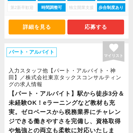
第2新卒歓迎
時間調整可
独立開業支援
歩合制度あり
私たちはお客様のニーズに寄り添った、高付加
価値を伴った専門サービスの提案と実践を追
求。
詳細を見る
応募する
2012年の設立以来、着実に実績と評価を高めて
きました。
favorite
おかげさまでお客様からのご紹介も増え、多種
パート・アルバイト
マイリスト
多様な業種の顧問先を続々と拡大しています。
入力スタッフ他【パート・アルバイト・神
現在支援している120件ほどの法人クライアント
田】／株式会社東京タックスコンサルティン
グの求人情報
は、30代の若い伸び盛りの経営者が多いのが特
【パート・アルバイト】駅から徒歩3分＆
徴です。
未経験OK！eラーニングなど教材も充
【飲食・医療を中心に多彩な業界をサポート】
実。ゼロベースから税務業界にチャレン
幅広い業界のお客様を支える中でも、当社のお
ジできる働きやすさを完備し、資格取得
客様は飲食・医療業界のウエイトがやや多め。
や勉強との両立も柔軟に対応いたしま