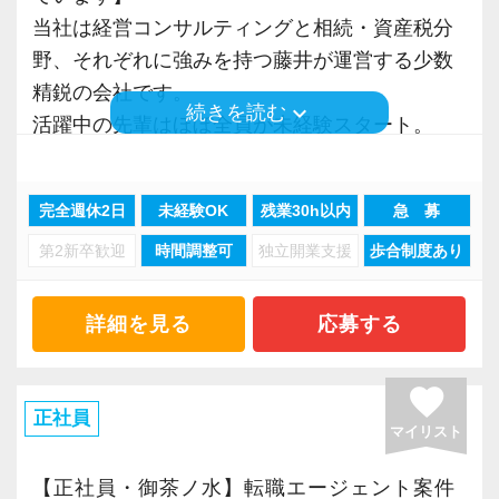
グ体制を完備しています。
当社は経営コンサルティングと相続・資産税分
未経験からでも自分の成長スピードに合わせて
野、それぞれに強みを持つ藤井が運営する少数
学習できる環境です。
精鋭の会社です。
keyboard_arrow_down
続きを読む
また、実務もOJT形式で少しずつ教えていくの
活躍中の先輩はほぼ全員が未経験スタート。
で成長を焦る必要もありません。
未経験であることをハンデに感じる必要はあり
ません。
完全週休2日
未経験OK
残業30h以内
急 募
【未経験ならではの”吸収力”が強みになります】
この業界や仕事に先入観がなく、何でも素直に
第2新卒歓迎
時間調整可
独立開業支援
歩合制度あり
私たちはお客様のニーズに寄り添った、高付加
吸収できるというのは未経験者ならではの強
価値を伴った専門サービスの提案と実践を追
み。
求。
詳細を見る
応募する
その武器を存分に発揮していただきたいと考え
2012年の設立以来、着実に実績と評価を高めて
ているため、当社は未経験を積極的に採用して
きました。
favorite
います。
おかげさまでお客様からのご紹介も増え、多種
正社員
マイリスト
多様な業種の顧問先を続々と拡大しています。
「本当に何も知らないけどいいのかな…」と、
【正社員・御茶ノ水】転職エージェント案件