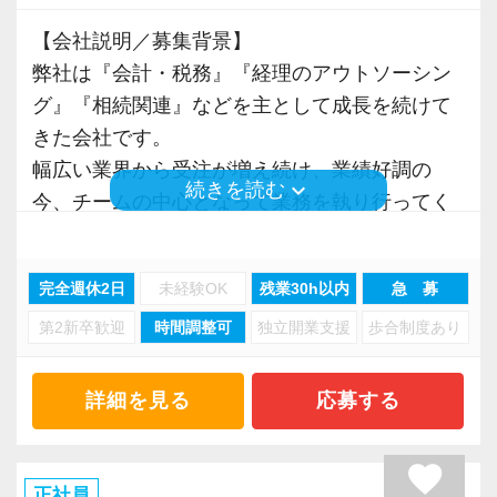
して資格取得を目指せる環境づくりに力を入れ
【会社説明／募集背景】
ています。
弊社は『会計・税務』『経理のアウトソーシン
グ』『相続関連』などを主として成長を続けて
【採用担当者からのメッセージ】
きた会社です。
当事務所は最新システムを導入していますが、
幅広い業界から受注が増え続け、業績好調の
一番大切にしているのは「働くメンバーの居心
keyboard_arrow_down
続きを読む
今、チームの中心となって業務を執り行ってく
地の良さ」です。
れる経験者を募集します。
アナログな作業に追われない分、仲間をサポー
会計、税務、相続関係では、サッカーやゴルフ
トする時間を全員が大切にしています。
完全週休2日
未経験OK
残業30h以内
急 募
選手、芸能関係のお客様も多く来訪される機会
経験や資格の有無にかかわらず、真面目で明る
第2新卒歓迎
時間調整可
独立開業支援
歩合制度あり
もあるカジュアルな雰囲気の事務所です。
いメンバーがあなたを温かく迎えます。
少しでも気になった方は、ぜひお気軽にご応募
【主な業務内容】
ください！
詳細を見る
応募する
★税務申告業務
★年次や月次の決算業務
favorite
★経理代行業務全般
正社員