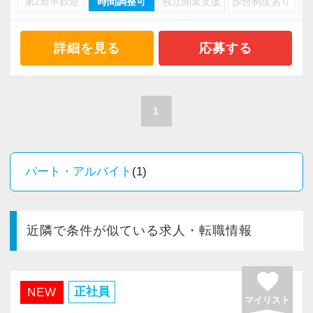
第2新卒歓迎
時間調整可
独立開業支援
歩合制度あり
・資産税や相続など専門性の高い案件あり
・主体的に業務を進められる方
・顧客と直接折衝する機会が豊富
・顧客対応や提案業務に挑戦したい方
・経験値が自然と積み上がる環境
詳細を見る
応募する
・資産税など専門性を高めたい方
・将来的にマネジメントに関わりたい方
＜働きやすい環境＞
・有給取得率90％以上
1
＜まずはカジュアル面談へ＞
・年間休日125日以上
・事前に気軽な面談を実施
・繁忙期も月30～40h程度
・仕事内容やキャリアを相談可
・男性の育休取得率100％
パート・アルバイト
(1)
・ざっくばらんに質問OK
・テレワーク導入済み
・納得後に選考へ進めます
・全席デュアルモニタ完備
・入社時期は柔軟に対応
近隣で条件が似ている求人・転職情報
・半年～1年の調整も可能
＜幅広い経験・成長環境＞
・クライアント2500社以上
favorite
まずはカジュアル面談からでも歓迎です
・9割が紹介の安定基盤
正社員
NEW
「応募する」からお気軽にご連絡ください。
マイリスト
・一般企業～医療・学校法人まで対応