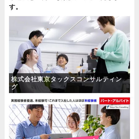
その他にも建設業やデザイナーなど、多種多様
す。
なお客様のご相談に対応しています。
決算・申告や節税提案は言うまでもなく、自計
化支援から資金繰り支援・経営コンサルティン
グにまで踏み込んでいく。
こうしたきめ細やかなサービスを通じて、着実
にお客様の信頼を獲得しています。
相続・資産税案件についても、税法改正に伴い
株式会社東京タックスコンサルティン
ご相談件数は右肩上がりで増えています。
グ
＜駅チカ徒歩3分でアクセスも◎＞
オフィスは神田駅から徒歩3分。
立地・アクセス共に良好で、通勤に対するスト
レスを感じることなく仕事に取り組むことがで