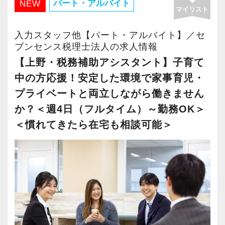
・有給取得率90％以上
パート・アルバイト
NEW
マイリスト
・年間休日125日以上
・繁忙期も月30～40h程度
入力スタッフ他【パート・アルバイト】／セ
・男性の育休取得率100％
ブンセンス税理士法人の求人情報
・テレワーク導入済み
【上野・税務補助アシスタント】子育て
・全席デュアルモニタ完備
中の方応援！安定した環境で家事育児・
プライベートと両立しながら働きません
＜幅広い経験・成長環境＞
か？＜週4日（フルタイム）～勤務OK＞
・クライアント2500社以上
＜慣れてきたら在宅も相談可能＞
・9割が紹介の安定基盤
・一般企業～医療・学校法人まで対応
・個人～大企業まで幅広く経験可能
・税務顧問＋資産税に関与
・相続／事業承継／M&Aにも対応
＜成長中の税理士法人＞