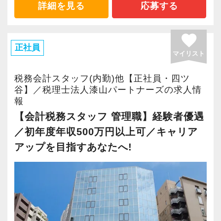
的に学べる環境
詳細を見る
応募する
社内には公認会計士・税理士の有資格者が多
く、日常業務を通じて実践的な知識やノウハウ
favorite
を学べる環境です。
正社員
マイリスト
全員がワンフロアのオフィスで勤務しているた
め、分からないことはすぐに相談できるサポー
税務会計スタッフ(内勤)他【正社員・四ツ
ト体制も充実。
谷】／税理士法人漆山パートナーズの求人情
報
経験を活かしながら、より高度な税務スキルや
【会計税務スタッフ 管理職】経験者優遇
実務力を身につけ、市場価値を高められます。
／初年度年収500万円以上可／キャリア
3.【待遇・社風】残業代は1分単位！和気あいあ
アップを目指すあなたへ!
いとしたホワイト職場
労基法を完全遵守し、残業代は1分単位で全額支
給。
年功序列はなく、業務の品質や貢献度を正当に
評価して大幅な昇給で応えます。