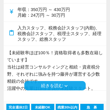
・昇給年2回／賞与年2回
年収
：350万円 ～ 430万円
currency_yen
・月残業20時間以内、原則定時退社
月給
：24万円 ～ 30万円
・在宅勤務可能（週１回）
入力スタッフ、税務会計スタッフ(内勤)、
・服装自由（カジュアルオフィス）
content_paste
税務会計スタッフ、税理士スタッフ、経理
スタッフ、総務スタッフ
【ご入社後について】
内勤のため、分からない事はすぐに先輩社員に
【未経験率ほぼ100％！資格取得者も多数在籍し
聞ける環境です。
ています】
気さくで優しい先輩が多いので、どんどん声を
当社は経営コンサルティングと相続・資産税分
かけてください。
野、それぞれに強みを持つ藤井が運営する少数
ご経験によりますが、数カ月を目安に、徐々に
精鋭の会社です。
クライアントを任せていきます。
keyboard_arrow_down
続きを読む
活躍中の先輩はほぼ全員が未経験スタート。
パートスタッフも含むチームのリーダーとして
未経験であることをハンデに感じる必要はあり
業務を切り盛りし、将来的には、事務所の中心
ません。
メンバーも目指せます。
完全週休2日
未経験OK
残業30h以内
急 募