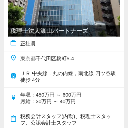
お互いに助け合う文化があり、フラットで人間
関係のストレスがない職場です。
税理士法人漆山パートナーズ
4.【資格取得支援】税理士資格取得を本気で応
援！最大6日間の試験休暇制度
work_outline
正社員
「働きながら税理士を目指したい」という方を
全力でサポートするため、試験休暇制度を設け
place
東京都千代田区麹町5-4
ています。
税理士試験当日と試験前3日間は、有給休暇とは
ＪＲ 中央線，丸の内線，南北線 四ツ谷駅
train
徒歩 4分
別枠の休暇を付与いたします。
さらに、一定条件を満たした方には追加で2日間
年収
：450万円 ～ 600万円
currency_yen
の休暇を支給し、最大6日間の試験休暇を取得で
月給
：30万円 ～ 40万円
きます。
社内には税理士試験に挑戦している職員が多数
税務会計スタッフ(内勤)、税理士スタッ
content_paste
在籍しており、仕事と勉強を両立しながら安心
フ、公認会計士スタッフ