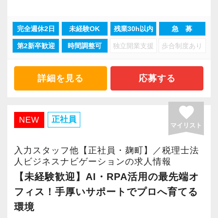
現在、大型案件が次々と決定しており、最先端
は原則出社でお願いいたします）。
のDX環境で市場価値を高めたい方に最適な環境
完全週休2日
未経験OK
残業30h以内
急 募
です。
第2新卒歓迎
時間調整可
独立開業支援
歩合制度あり
2.【成長環境】プロが常駐！未経験から1年で申
告書作成へ
詳細を見る
応募する
社内には公認会計士・税理士の有資格者が多
く、最高峰のノウハウをいつでも聞ける環境で
favorite
す。
正社員
NEW
マイリスト
全員がワンフロアのオフィスにいるためサポー
ト体制も抜群。
入力スタッフ他【正社員・麹町】／税理士法
未経験スタートでも、わずか1年で税務申告書が
人ビジネスナビゲーションの求人情報
作成できるまでに成長できます。
【未経験歓迎】AI・RPA活用の最先端オ
フィス！手厚いサポートでプロへ育てる
3.【待遇・社風】残業代は1分単位！和気あいあ
環境
いとしたホワイト職場