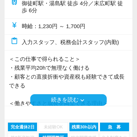
train
＜先輩スタッフの声＞
御徒町駅・湯島駅 徒歩 4分／末広町駅 徒
歩 6分
Q. 当事務所を選んだ理由は？
A. 幅広い業務を経験できる点に魅力を感じ、入
currency_yen
時給
：1,230円 ～ 1,700円
所を決めました。
content_paste
入力スタッフ、税務会計スタッフ(内勤)
Q. 実際に働いてみてどうですか？
A. さまざまな業務を任せてもらえるので、以前
＜この仕事で得られること＞
より成長スピードが上がったと感じています。
・残業平均20hで無理なく働ける
・顧客との直接折衝や資産税も経験できて成長
Q. 職場の雰囲気は？
できる
A. 上司や先輩に相談しやすく、風通しの良い職
場だと感じています。
keyboard_arrow_down
続きを読む
＜働きやすさと成長を両立できる理由＞
・入力業務はアシスタントが担当
＜求める人材＞
・分業体制で業務負担を軽減
・税務経験を活かして成長したい方
完全週休2日
未経験OK
残業30h以内
急 募
・顧客対応や提案業務に集中可能
・キャリアアップ志向のある方