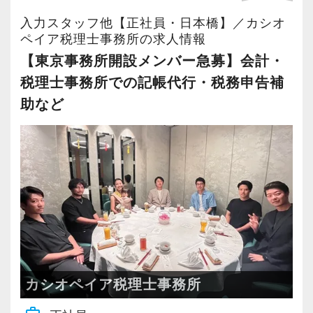
・個人～大企業まで幅広く経験可能
入力スタッフ他【正社員・日本橋】／カシオ
・税務顧問＋資産税に関与
ペイア税理士事務所の求人情報
・相続／事業承継／M&Aにも対応
【東京事務所開設メンバー急募】会計・
税理士事務所での記帳代行・税務申告補
＜成長中の税理士法人＞
助など
・全国14拠点で事業展開
・従業員240名以上に拡大
・会計・税務・財務・労務まで対応
・専門家が在籍しワンストップ支援
＜学びを後押し＞
・書籍購入費／研修費は全額会社負担
・隔月で税法・実務の学習会あり
・資格取得を目指す社員が多数
カシオペイア税理士事務所