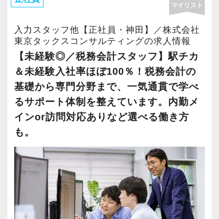
マイリスト
★各種の経理や財務のデータチェックなど、補
助業務を行うパートスタッフを取りまとめ、顧
入力スタッフ他【正社員・神田】／株式会社
客のバックオフィス業務を代行します。
東京タックスコンサルティングの求人情報
◎クライアントの業種が多種多様なので、幅広
【未経験◎／税務会計スタッフ】駅チカ
い経験を積むことが可能です！
＆未経験入社率ほぼ100％！税務会計の
基礎から専門分野まで、一気通貫で学べ
経験を活かしながら、さらに大規模法人や相
るサポート体制を整えています。内勤メ
続・M&Aといった高度案件に挑戦できる環境で
インor訪問対応ありなど選べる働き方
す。
も。
即戦力として活躍できる方は、早い段階でリー
ダーを任される可能性もあります。
キャリアを着実に積み重ねながら、税務のプロ
としてさらなる成長を実現できます。
【組織構成】