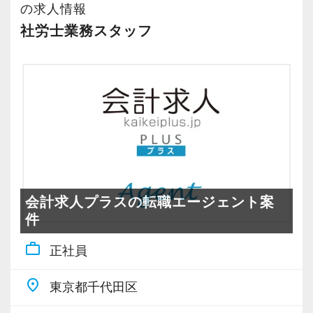
この業界への応募を迷っている方はどうぞお気
現在支援している120件ほどの法人クライアント
の求人情報
軽にご応募ください。
は、30代の若い伸び盛りの経営者が多いのが特
社労士業務スタッフ
イチから丁寧に教え、資格取得やキャリアアッ
徴です。
プなど全面的にサポートいたします。
【飲食・医療を中心に多彩な業界をサポート】
＜内勤メインor訪問ありなど選べる働き方＞
幅広い業界のお客様を支える中でも、当社のお
最初は内勤業務を中心にお任せしますが、ひと
客様は飲食・医療業界のウエイトがやや多め。
り一人の希望に合わせてお仕事をカスタマイズ
その他にも建設業やデザイナーなど、多種多様
します。
なお客様のご相談に対応しています。
訪問がしたい方には少しずつ訪問業務をお任せ
会計求人プラスの転職エージェント案
し、内勤メインで働きたい方には引き続き社内
決算・申告や節税提案は言うまでもなく、自計
件
業務をお任せ。
化支援から資金繰り支援・経営コンサルティン
自分に合った働き方で長く活躍することができ
work_outline
正社員
グにまで踏み込んでいく。
ます。
こうしたきめ細やかなサービスを通じて、着実
place
東京都千代田区
にお客様の信頼を獲得しています。
【求めている人物像】
相続・資産税案件についても、税法改正に伴い