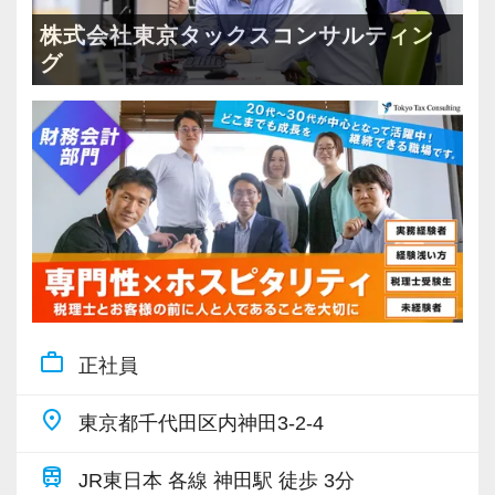
・従業員20名：男性9名／女性11名
株式会社東京タックスコンサルティン
・社員とアルバイトの割合：7:3
グ
・育児中の社員も在籍しています。
【キャリアパス】
経験に応じて、幅広いお客様の税務申告やアウ
トソーシング業務のとりまとめなどを担当して
頂きます。
将来的に「相続」や「事業継承」「企業再生」
「M&A」など、当事務所が行っている他の事業
を担当することも可能です。
work_outline
正社員
【会社の魅力】
place
東京都千代田区内神田3-2-4
・資格試験補助制度あり（費用補助＋試験休
暇）
train
JR東日本 各線 神田駅 徒歩 3分
・年間休日125日以上