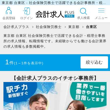
東京都 台東区 - 社会保険労務士で活躍できる会計事務所・税理士事務所の求人・転職情報
求人検索
会員登録
ログイン
会計求人プラス
社会保険労務士
東京都
台東区
東京都 台東区 社会保険労務士で活躍できる会計・税理士事務
ログイン
所の求人情報、転職情報です。未経験からでも働ける会計業界
の求人情報も多数掲載中。
最近見た求人
1
件
(1～1件を表示中)
マイリスト
パート・アルバイト
(1)
【会計求人プラスのイチオシ事務所】
お問い合わせ