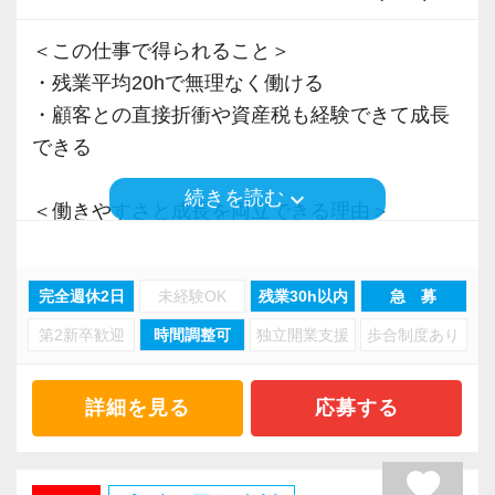
＜この仕事で得られること＞
・残業平均20hで無理なく働ける
・顧客との直接折衝や資産税も経験できて成長
できる
keyboard_arrow_down
続きを読む
＜働きやすさと成長を両立できる理由＞
・入力業務はアシスタントが担当
・分業体制で業務負担を軽減
完全週休2日
未経験OK
残業30h以内
急 募
・顧客対応や提案業務に集中可能
第2新卒歓迎
時間調整可
独立開業支援
歩合制度あり
・資産税や相続など専門性の高い案件あり
・顧客と直接折衝する機会が豊富
・経験値が自然と積み上がる環境
詳細を見る
応募する
＜働きやすい環境＞
favorite