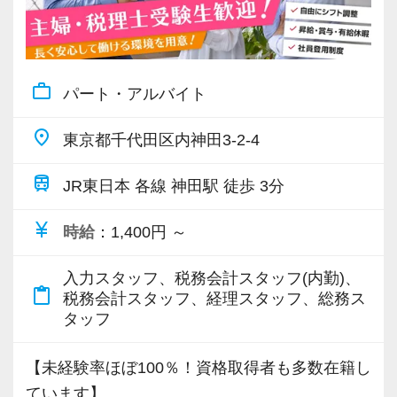
きます。
残業もほとんどないため、仕事終わりに駅前で
買い物を楽しむといったライフスタイルも実現
可能です。
work_outline
パート・アルバイト
＜有給消化率100％！メリハリもしっかり付けら
place
東京都千代田区内神田3-2-4
れます＞
train
普段の休日はもちろん、有給消化も原則希望通
JR東日本 各線 神田駅 徒歩 3分
り。
currency_yen
時給
：1,400円 ～
ほぼ全員が100％使い切っており、足りないとい
う社員もいるほど。
入力スタッフ、税務会計スタッフ(内勤)、
それだけ働きやすく、休みも取得しやすい社風
content_paste
税務会計スタッフ、経理スタッフ、総務ス
が根付いています。
タッフ
【eラーニング・OJTなど手厚い研修体制】
【未経験率ほぼ100％！資格取得者も多数在籍し
当社では、オンラインで基礎を学べるeラーニン
ています】