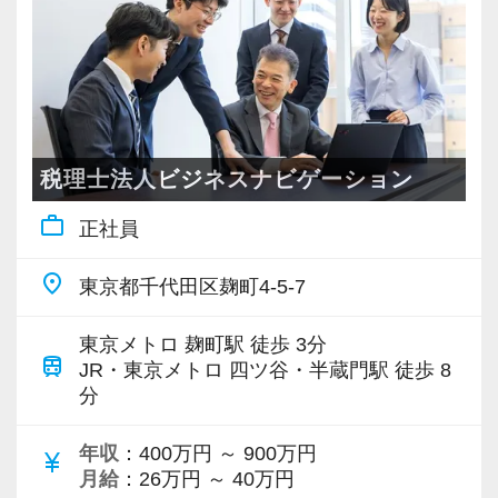
年功序列はなく、業務の品質や貢献度を正当に
評価して大幅な昇給で応えます。
お互いに助け合う文化があり、フラットで人間
関係のストレスがない職場です。
4.【資格取得支援】税理士資格取得を本気で応
税理士法人ビジネスナビゲーション
援！最大6日間の試験休暇制度
work_outline
正社員
「働きながら税理士を目指したい」という方を
全力でサポートするため、試験休暇制度を設け
place
東京都千代田区麹町4-5-7
ています。
税理士試験当日と試験前3日間は、有給休暇とは
東京メトロ 麹町駅 徒歩 3分
train
別枠の休暇を付与いたします。
JR・東京メトロ 四ツ谷・半蔵門駅 徒歩 8
分
さらに、一定条件を満たした方には追加で2日間
の休暇を支給し、最大6日間の試験休暇を取得で
年収
：400万円 ～ 900万円
currency_yen
きます。
月給
：26万円 ～ 40万円
社内には税理士試験に挑戦している職員が多数