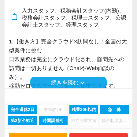
在籍しており、仕事と勉強を両立しながら安心
入力スタッフ、税務会計スタッフ(内勤)、
content_paste
して資格取得を目指せる環境づくりに力を入れ
税務会計スタッフ、税理士スタッフ、公認
会計士スタッフ、経理スタッフ
ています。
1.【働き方】完全クラウド×訪問なし！全国の大
【採用担当者からのメッセージ】
型案件に挑む
当事務所は最新システムを導入していますが、
日常業務は完全にクラウド化され、顧問先への
一番大切にしているのは「働くメンバーの居心
訪問は一切ありません（ChatやWeb面談の
地の良さ」です。
み）。
アナログな作業に追われない分、仲間をサポー
keyboard_arrow_down
続きを読む
移動ゼロでスマートに業務へ集中できます。
トする時間を全員が大切にしています。
現在、大型案件が次々と決定しており、最先端
経験や資格の有無にかかわらず、真面目で明る
のDX環境で市場価値を高めたい方に最適な環境
いメンバーがあなたを温かく迎えます。
完全週休2日
未経験OK
残業30h以内
急 募
です。
少しでも気になった方は、ぜひお気軽にご応募
第2新卒歓迎
時間調整可
独立開業支援
歩合制度あり
ください！
2.【成長環境】プロが常駐！有資格者から実践