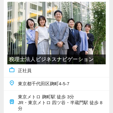
労基法を完全遵守し、残業代は1分単位で全額支
給。
年功序列はなく、業務の品質や貢献度を正当に
評価して大幅な昇給で応えます。
お互いに助け合う文化があり、フラットで人間
関係のストレスがない職場です。
4.【資格取得支援】税理士資格取得を本気で応
税理士法人ビジネスナビゲーション
援！最大6日間の試験休暇制度
work_outline
正社員
「働きながら税理士を目指したい」という方を
全力でサポートするため、試験休暇制度を設け
place
東京都千代田区麹町4-5-7
ています。
税理士試験当日と試験前3日間は、有給休暇とは
東京メトロ 麹町駅 徒歩 3分
train
別枠の休暇を付与いたします。
JR・東京メトロ 四ツ谷・半蔵門駅 徒歩 8
分
さらに、一定条件を満たした方には追加で2日間