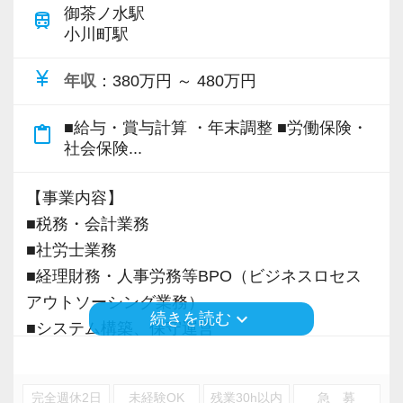
御茶ノ水駅
◎未経験から税務会計にチャレンジしたい方
train
ご相談件数は右肩上がりで増えています。
小川町駅
◎学校などで学んだ知識を活かしたい方
◎長く活躍していただける方
currency_yen
＜駅チカ徒歩3分でアクセスも◎＞
年収
：380万円 ～ 480万円
オフィスは神田駅から徒歩3分。
同時に「事業会社の勤務経験しかないけど、税
■給与・賞与計算 ・年末調整 ■労働保険・
立地・アクセス共に良好で、通勤に対するスト
content_paste
社会保険...
理士試験科目を持っている」といった今後のポ
レスを感じることなく仕事に取り組むことがで
テンシャルを高くお持ちの方にも大きく門戸を
きます。
【事業内容】
開いています！
残業もほとんどないため、仕事終わりに駅前で
■税務・会計業務
買い物を楽しむといったライフスタイルも実現
■社労士業務
経験豊富な方であれば（あるいは未経験の方で
可能です。
■経理財務・人事労務等BPO（ビジネスロセス
も成長に応じて！）、通常の業務からさらにス
アウトソーシング業務）
テップアップも可能。
【eラーニング・OJTなど手厚い研修体制】
keyboard_arrow_down
続きを読む
■システム構築、保守運営
資金調達の資料作成や各種提案業務など、付加
当社では、オンラインで基礎を学べるeラーニン
■各種コンサルティング業務
価値の高い業務にも積極的にチャレンジしてい
グ体制を完備しています。
ただくことができます！
未経験からでも自分の成長スピードに合わせて
完全週休2日
未経験OK
残業30h以内
急 募