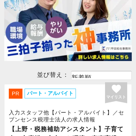
今すぐ会員登録
PC版サイトを見る
採用ご担当者様
並び替え：
favorite
パート・アルバイト
PR
マイリスト
入力スタッフ他【パート・アルバイト】／セ
ブンセンス税理士法人の求人情報
【上野・税務補助アシスタント】子育て