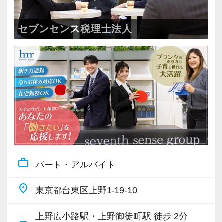
・全国14拠点で事業展開
・従業員240名以上に拡大
セブンセンス税理士法人
・会計・税務・財務・労務まで対応
・専門家が在籍しワンストップ支援
＜学びを後押し＞
・書籍購入費／研修費は全額会社負担
・隔月で税法・実務の学習会あり
・資格取得を目指す社員が多数
＜募集の背景＞
work_outline
パート・アルバイト
・事業拡大に伴う増員募集
・組織力強化に向けた採用
place
東京都台東区上野1-19-10
・将来の中核人材を募集
上野広小路駅・上野御徒町駅 徒歩 2分