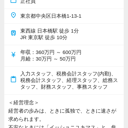
work_outline
正社員
＜募集の背景＞
・事業拡大に伴う増員募集
place
東京都中央区日本橋1-13-1
・組織力強化に向けた採用
・将来の中核人材を募集
東西線 日本橋駅 徒歩 1分
train
JR 東京駅 徒歩 10分
＜先輩スタッフの声＞
Q. 当事務所を選んだ理由は？
年収
：360万円 ～ 600万円
currency_yen
月給
：30万円 ～ 50万円
A. 幅広い業務を経験できる点に魅力を感じ、入
所を決めました。
入力スタッフ、税務会計スタッフ(内勤)、
content_paste
税務会計スタッフ、経理スタッフ、総務ス
Q. 実際に働いてみてどうですか？
タッフ、財務スタッフ、事務スタッフ
A. さまざまな業務を任せてもらえるので、以前
より成長スピードが上がったと感じています。
＜経営理念＞
経営者の歩みは、ときに孤独で、ときに速さが
Q. 職場の雰囲気は？
求められます。
A. 上司や先輩に相談しやすく、風通しの良い職
不安なときには「イッショニユキマス」と、焦