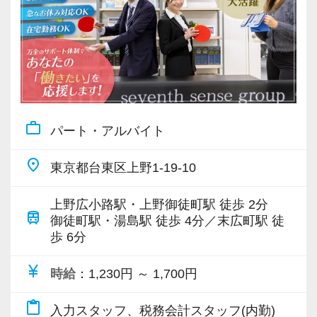
work_outline
パート・アルバイト
place
東京都台東区上野1-19-10
上野広小路駅・上野御徒町駅 徒歩 2分
train
御徒町駅・湯島駅 徒歩 4分／末広町駅 徒
歩 6分
currency_yen
時給
：1,230円 ～ 1,700円
content_paste
入力スタッフ、税務会計スタッフ(内勤)