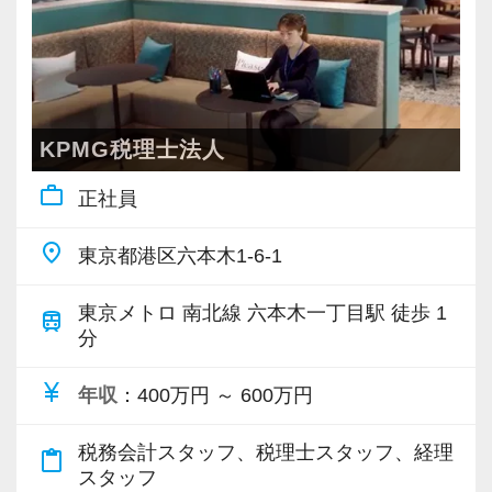
方としては、弊社以上に適合する会社はないと
チーム制なので休みも取りやすく有給消化率は
いう自負があります！
100%です。
【仕事内容】
また、残業をしないための仕組みとして、朝メ
会計入力・届出書作成・資料整理・電話対応な
ール・夕メールという業務日報を実施。
KPMG税理士法人
ど、会計経理・総務等事務所のサポート全般を
予定と実績にズレが生じていないかチェックす
work_outline
正社員
お願いします。
ることで、見通しを立てて仕事をするスキルを
ご経験者は申告書も対応頂けると助かりますの
身につけます。
place
東京都港区六本木1-6-1
で、時給面で優遇いたします！
さらに、繁忙期に仕事が偏らないよう、社内で
調整をかけて、年間を通して業務を平準化して
東京メトロ 南北線 六本木一丁目駅 徒歩 1
train
会計事務所での勤務経験があれば、特に資格不
分
います。
問！（難しい処理はいつでもご相談下さい。）
この3年間、繁忙期でも土日出勤はゼロ、45時間
currency_yen
またスキルアップに申告書なども作成してみた
年収
：400万円 ～ 600万円
以上/月残業したスタッフも3年間で1人（1回だ
い方は、簡単なものから丁寧にご説明いたしま
け。残業代支給済）しかいません。
税務会計スタッフ、税理士スタッフ、経理
すので、ぜひ積極的に意見してください！
content_paste
スタッフ
近い将来、税務だけでなく、財務コンサルタン