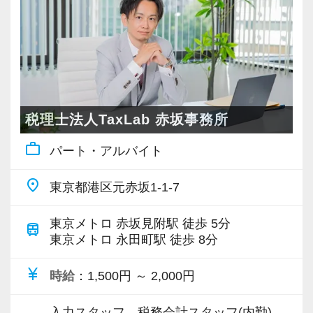
ャル重視、人物重視の採用を行っています。
【徹底したペーパーレス・クラウド活用で業務
効率化を図っています！】
7〜8割のお客様はすでにペーパーレス化。
税理士法人TaxLab 赤坂事務所
クラウド会計ソフトの導入も積極的に実施して
おり、新規のお客様は基本的にクラウド、既存
work_outline
パート・アルバイト
のお客様も約7割がクラウドを利用しています。
クラウド会計ソフトfreeeの5つ星認定アドバイ
place
東京都港区元赤坂1-1-7
ザーでもあり、スタッフにはアドバイザー資格
「会計freee エキスパート」「会計freee 上級エ
東京メトロ 赤坂見附駅 徒歩 5分
train
東京メトロ 永田町駅 徒歩 8分
キスパート」の取得を推奨（受験費用は事務所
負担）。
currency_yen
時給
：1,500円 ～ 2,000円
現在いるスタッフは全員「会計freee エキスパー
ト」を取得しています。
入力スタッフ、税務会計スタッフ(内勤)、