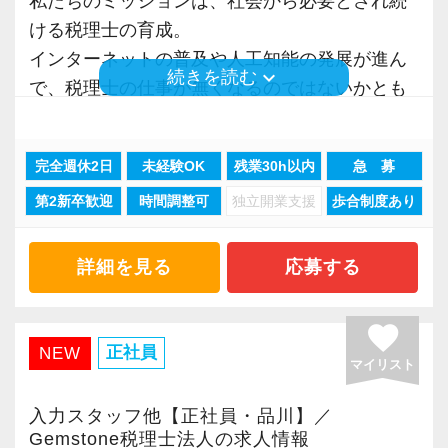
私たちのミッションは、社会から必要とされ続
「会計freee エキスパート」「会計freee 上級エ
ける税理士の育成。
キスパート」の取得を推奨（受験費用は事務所
インターネットの普及や人工知能の発展が進ん
keyboard_arrow_down
続きを読む
負担）。
で、税理士の仕事が無くなるのではないかとも
現在いるスタッフは全員「会計freee エキスパー
言われていますが、私たちの成⻑が止まること
ト」を取得しています。
はありません。
完全週休2日
未経験OK
残業30h以内
急 募
実際に当社は右肩あがりの成長を続けており、
【2015年に税理士法人化、熱意とポテンシャル
第2新卒歓迎
時間調整可
独立開業支援
歩合制度あり
安心してキャリアを積める職場だと自負してい
重視の採用です！】
ます。
2015年12月に税理士法人化しました。
詳細を見る
応募する
お客様は上場を目指すスタートアップが中心
株式上場を果たした企業は直近8年間で32社以
で、法人化以来、毎年15%の勢いで成⻑を続け
上。
favorite
ています。
株式上場を目指すスタートアップ支援に特化し
正社員
NEW
Gemstone=「原石」という意味。原石である皆
マイリスト
た税理士事務所です。
さんを輝かせることを大事に、熱意とポテンシ
スタートアップ企業が成長していく過程で、必
入力スタッフ他【正社員・品川】／
ャル重視、人物重視の採用を行っています。
要なサポートができるのが大きな強み。
Gemstone税理士法人の求人情報