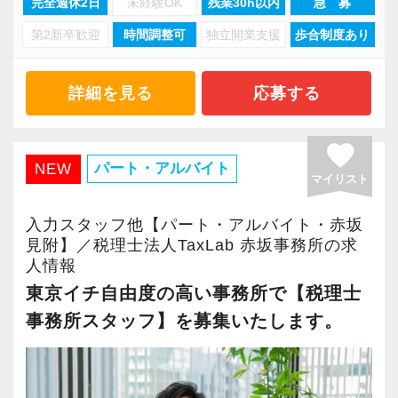
完全週休2日
未経験OK
残業30h以内
急 募
ルアップを目指したい方からの応募をお待ちし
第2新卒歓迎
時間調整可
独立開業支援
歩合制度あり
ています！
やる気とスキルに応じて、小さな黒字の会社、
詳細を見る
応募する
資本金1億円超規模の会社、上場会社の子会社、
上場会社、上場準備会社など段階的に難易度が
favorite
上がる仕事をお任せします。
パート・アルバイト
NEW
マイリスト
【2015年に税理士法人化、あなたの実力を発揮
入力スタッフ他【パート・アルバイト・赤坂
できる環境です！】
見附】／税理士法人TaxLab 赤坂事務所の求
人情報
2015年12月に税理士法人化しました。
東京イチ自由度の高い事務所で【税理士
お客様は上場を目指すスタートアップが中心
事務所スタッフ】を募集いたします。
で、法人化以来、毎年15%の勢いで成⻑を続け
ています。
Gemstone=「原石」という意味。原石である皆
さんを輝かせることを大事に、熱意とポテンシ