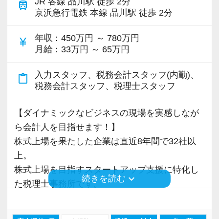
JR 各線 品川駅 徒歩 2分
train
仕事・実務、様々な指導を通じて、ビジネスの
つ、経営者と同じ目線に立った仕事をすること
京浜急行電鉄 本線 品川駅 徒歩 2分
界を目指したきっかけです。
世界で「生きる力」のある社会人を育てます。
ができます。
未経験でも教育や研修体制がしっかりしていた
年収
：450万円 ～ 780万円
currency_yen
ことと、採用面接のときの雰囲気が良かったの
【ワークライフバランス重視の自由な仕事スタ
月給
：33万円 ～ 65万円
【徹底したペーパーレス・クラウド活用で業務
で、この会社を選びました。
イルです！】
効率化を図っています！】
早い段階からお客様を任せていただき、「あり
入力スタッフ、税務会計スタッフ(内勤)、
会社は成⻑中ですが、スタッフに過度な負荷を
content_paste
7〜8割のお客様はすでにペーパーレス化。
がとう」と言われたときは大きな喜びを感じま
税務会計スタッフ、税理士スタッフ
かけるような急成⻑は目指していません。
クラウド会計ソフトの導入も積極的に実施して
す。
基本的には定時で残業をせずに退社することを
おり、新規のお客様は基本的にクラウド、既存
【ダイナミックなビジネスの現場を実感しなが
給与計算業務を担当することもあるので、今後
強く奨励。
のお客様も約7割がクラウドを利用しています。
ら会計人を目指せます！】
は社労士資格の取得も視野に入れています。
プロフェッショナルとしての仕事へのコミッ
クラウド会計ソフトfreeeの5つ星認定アドバイ
株式上場を果たした企業は直近8年間で32社以
ト・責任感を大前提として、同時にワークライ
ザーでもあり、スタッフにはアドバイザー資格
上。
☆ぜひ事務所の雰囲気を御覧ください！☆
フバランスも重視し、日々の業務量に配慮して
「会計freee エキスパート」「会計freee 上級エ
株式上場を目指すスタートアップ支援に特化し
います。
keyboard_arrow_down
続きを読む
キスパート」の取得を推奨（受験費用は事務所
た税理士事務所です。
スタッフ全員に、仕事のやりがいと勉強、プラ
負担）。
スタートアップ企業が成長していく過程で、必
イベート等の健全な両立を目指してほしいと思
現在いるスタッフは全員「会計freee エキスパー
要なサポートができるのが大きな強み。
います。