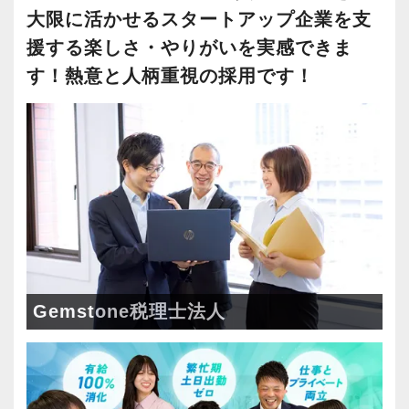
【求職者へのメッセージ】
上場会社、上場準備会社など段階的に難易度が
大限に活かせるスタートアップ企業を支
チーム制なので休みも取りやすく有給消化率は
人を大事に育てるカルチャーが根付いている会
上がる仕事をお任せします。
100%です。
援する楽しさ・やりがいを実感できま
社です。
す！熱意と人柄重視の採用です！
一人一人のスタッフが、⻑期的な視野で成⻑・
【新卒・第二新卒、未経験者の育成には自信が
また、残業をしないための仕組みとして、朝メ
活躍してくれることを期待しています。短期的
あります！】
ール・夕メールという業務日報を実施。
なスパンでの採用は考えていません。
7年間継続して新卒採用を行っています。
予定と実績にズレが生じていないかチェックす
安心して、⻑く一緒に貢献の場を広げていける
新卒・第二新卒、未経験の育成にノウハウを持
ることで、見通しを立てて仕事をするスキルを
ような会社を目指しています。
っていますので安心して飛び込んできてくださ
身につけます。
じっくり腰を据えてキャリアを積み上げていき
い。
さらに、繁忙期に仕事が偏らないよう、社内で
たいという方からの応募をお待ちしています。
20代の若いスタッフが多いので、同年代の気の
調整をかけて、年間を通して業務を平準化して
合う先輩や仲間に巡り合えます。
います。
【求める人物像】
この3年間、繁忙期でも土日出勤はゼロ、45時間
Gemstone税理士法人
・起業家の事業成功を支援するという理念に共
【2015年に税理士法人化、熱意とポテンシャル
以上/月残業したスタッフも3年間で1人（1回だ
感いただける方
重視の採用です！】
け。残業代支給済）しかいません。
・人が好きで素直に感動できる方
2015年12月に税理士法人化しました。
・チームワークを大事にできる方