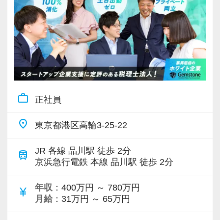
あります！】
税理士業界に夢や希望を抱いて飛び込んできて
7年間継続して新卒採用を行っています。
くれた人材を育てるのは、私たちの責務。
新卒・第二新卒、未経験の育成にノウハウを持
一方で、これからの税理士は、単なる税法知識
っていますので安心して飛び込んできてくださ
だけではなく、論理的思考力、コミュニケーシ
い。
ョン能力、主体性、協働性を兼ね備えなければ
20代の若いスタッフが多いので、同年代の気の
なりません。
合う先輩や仲間に巡り合えます。
そこで、当社では上司や先輩がしっかりサポー
work_outline
正社員
トしつつ、一人ひとりに責任や裁量権を大きく
未経験者には、まずは小さな会社から担当して
place
任せます。
東京都港区高輪3-25-22
いただき、黒字の会社、資本金1億円超規模の会
仕事・実務、様々な指導を通じて、ビジネスの
社、上場会社の子会社、上場会社、上場準備会
JR 各線 品川駅 徒歩 2分
世界で「生きる力」のある社会人を育てます。
train
社など段階的に難易度が上がる仕事を任せてい
京浜急行電鉄 本線 品川駅 徒歩 2分
きます。
【ワークライフバランス重視の自由な仕事スタ
年収
：400万円 ～ 780万円
currency_yen
イルです！】
月給
：31万円 ～ 65万円
【徹底したペーパーレス・クラウド活用で業務
会社は成⻑中ですが、スタッフに過度な負荷を
効率化を図っています！】