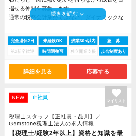
ザーでもあり、スタッフにはアドバイザー資格
います。
指せる仲間を募集します。
「会計freee エキスパート」「会計freee 上級エ
keyboard_arrow_down
続きを読む
スタッフ全員に、仕事のやりがいと勉強、プラ
通常の税務会計業務ではない、ダイナミックな
キスパート」の取得を推奨（受験費用は事務所
イベート等の健全な両立を目指してほしいと思
仕事を経験できます！
負担）。
います。
現在いるスタッフは全員「会計freee エキスパー
完全週休2日
未経験OK
残業30h以内
急 募
株式上場を果たした企業は直近8年間で32社以
ト」を取得しています。
【求む！協調して行動できる自律的なプロフェ
第2新卒歓迎
時間調整可
独立開業支援
歩合制度あり
上。
ッショナル！】
株式上場を目指すスタートアップ支援に特化し
【チーム制を採用し、誰もが働きやすいホワイ
これからの税務会計業務は、単なる税法知識だ
た税理士事務所です。
詳細を見る
応募する
ト企業を実現しています！】
けではなく、論理的思考力、コミュニケーショ
スタートアップ企業が成長していく過程で、必
当社ではチーム制を取っており、コミュニケー
ン能力、主体性、協働性を持ちながら仕事をす
要なサポートができるのが大きな強み。
ション重視。
favorite
ることが必須です。
「スタートアップ支援No1はGemstone税理士法
正社員
NEW
スタッフ同士で情報共有・進捗管理しながら案
マイリスト
当社では、経験者の方には裁量権を大きく与え
人」と言ってくださるお客様も多いです。
件にあたるスタイルです。
ていますので、専門性と経験を最大限に発揮し
グループチャットでチームメンバーの動きや情
税理士スタッフ【正社員・品川】／
て、遠慮なく仕事に取り組んでください！
やる気とスキルに応じて、小さな黒字の会社→
Gemstone税理士法人の求人情報
報を常に共有しているので、スタッフに不測の
資本金1億円超規模の会社、上場会社の子会社、
【税理士/経験2年以上】資格と知識を最
事態が生じても慌てずに対応できます。