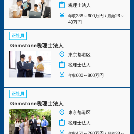
今すぐ会員登録
content_paste
税理士法人
currency_yen
338～600万円 /
26～
年収
月給
40万円
PC版サイトを見る
正社員
Gemstone税理士法人
採用ご担当者様
place
東京都港区
content_paste
税理士法人
currency_yen
600～800万円
年収
正社員
Gemstone税理士法人
place
東京都港区
content_paste
税理士法人
currency_yen
450～780万円 /
33～
年収
月給