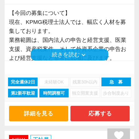
【求む！協調して行動できる自律的なプロフェ
トを目指せるような組織づくりも構想中。
ッショナル！】
【今回の募集について】
ご希望に応じて、必要知識を得られるカリキュ
これからの税理士は、単なる税法知識だけでは
現在、KPMG税理士法人では、幅広く人材を募
ラムを検討しています。
なく、論理的思考力、コミュニケーション能
集しております。
少人数＆風通しの良い自由な雰囲気の会計事務
力、主体性、協働性を兼ね備えることが必須で
業務範囲は、国内法人の申告と経営支援、医業
所で、わからないことは気軽に相談できる環境
す。
支援、資産税案件、そして外資系企業の申告お
です。安心してご応募ください。
keyboard_arrow_down
続きを読む
当社では、経験者の方には裁量権を大きく与え
よび経営支援など非常に広域に及びます。
ていますので、専門性と経験を最大限に発揮し
支援するクライアントも中小・中堅企業から上
て、遠慮なく仕事に取り組んでください！
場企業まで多種多様です。
完全週休2日
未経験OK
残業30h以内
急 募
資格取得に本気で取り組み、将来税理士として
【さまざまな強みを持つプロに囲まれ、刺激を
第2新卒歓迎
時間調整可
独立開業支援
歩合制度あり
活躍したい方。
受けながら働けます！】
あるいは会計事務所での実務経験をお持ちの方
株式上場支援を行う多数の公認会計士から税務
を歓迎。
詳細を見る
応募する
の業務依頼が多いことから、プロからの評価が
これまで培ってきた担当者としての経験や知識
高い税理士事務所である点が特徴です。
を活かしながら、さらに多様な業務にチャレン
favorite
・元上場企業経理部⻑経験のある税理士