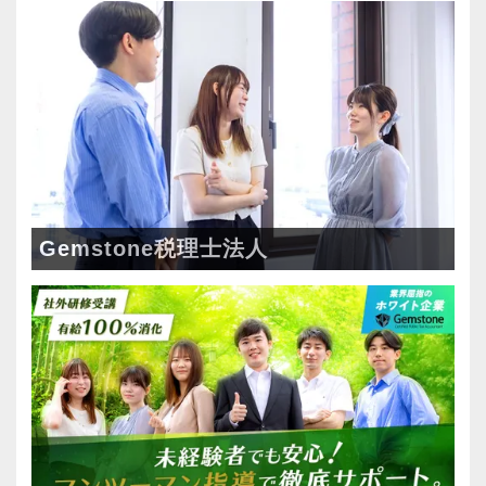
ついて指導します。
く資本政策立案マニュアル』などの著書があ
当社ではチーム制を取っており、コミュニケー
り、この分野では第一人者です。
ション重視。
スタートアップ企業の支援は、非常に夢のある
スタッフ同士で情報共有・進捗管理しながら案
仕事です！
件にあたるスタイルです。
創業まもない頃から担当させていただいた会社
が数年後には大きく成⻑していて、ともに創り
安心してこの業界に飛び込んできてください！
上げていく実感があり、大きなやりがいを感じ
Gemstone税理士法人
ます。
【新卒・第二新卒、未経験者の育成には自信が
今後は、資金調達のご提案や評価業務まででき
あります！】
るよう勉強中です。
7年間継続して新卒採用を行っています。
この仕事をするには、知識があるのは大前提と
新卒・第二新卒、未経験の育成にノウハウを持
して、経営者の方と思いを同じくして、寄り添
っていますので安心して飛び込んできてくださ
えるかどうかが大事だと思います。
い。
明るい職場で、スタートアップの基礎から応用
20代の若いスタッフが多いので、同年代の気の
までやってみたい方にとっては最適の環境だと