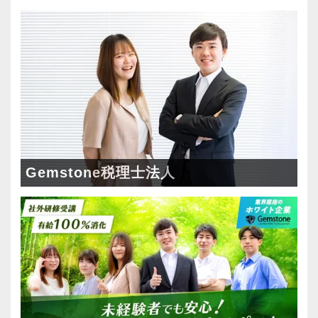
人を大事に育てるカルチャーが根付いている会
予定と実績にズレが生じていないかチェックす
【2015年に税理士法人化、あなたの実力を発揮
社です。
ることで、見通しを立てて仕事をするスキルを
できる環境です！】
一人一人のスタッフが、⻑期的な視野で成⻑・
身につけます。
2015年12月に税理士法人化しました。
活躍してくれることを期待しています。短期的
さらに、繁忙期に仕事が偏らないよう、社内で
お客様は上場を目指すスタートアップが中心
なスパンでの採用は考えていません。
調整をかけて、年間を通して業務を平準化して
で、法人化以来、毎年15%の勢いで成⻑を続け
じっくり腰を据えて専門性を身につけたいとい
います。
ています。
う方からの応募をお待ちしています。
この3年間、繁忙期でも土日出勤はゼロ、45時間
Gemstone=「原石」という意味。原石である皆
以上/月残業したスタッフも3年間で1人（1回だ
さんを輝かせることを大事に、熱意とポテンシ
Gemstone税理士法人
【求める人物像】
け。残業代支給済）しかいません。
ャル重視、人物重視の採用を行っています。
・起業家の事業成功を支援するという理念に共
感いただける方
【ストレスは半分、やりがいは2倍、あなたの
【スタートアップ企業の支援に特化した税理士
・人が好きで素直に感動できる方
「がんばり」を無駄にしません！】
法人です！】
・チームワークを大事にできる方
資格や担当数などは正当に評価して給与等にし
お客様は上場会社、ベンチャー企業から大学教
・几帳面で着実に仕事に取り組んでいただける
っかり還元しています。随時昇給しているので
授、士業までさまざまですが、共通しているの
方
年に２回昇給する人もいます。
は、今まさに急成⻑中の企業が多いというこ