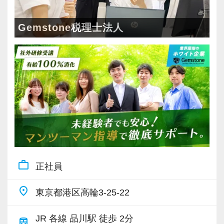
スタッフ全員に、仕事のやりがいと勉強、プラ
する業務へも色々に携わっていただけるでしょ
イベート等の健全な両立を目指してほしいと思
う。
Gemstone税理士法人
います。
グループの他部署と連動して、大手企業のTAX
レビューなどにも携わるチャンスがあります。
【ストレスは半分、やりがいは2倍、あなたの
スタッフたちの成果物のレビューなども行いな
「がんばり」を無駄にしません！】
がら、将来的にマネジメント業務にも挑戦。
資格や担当数などは正当に評価して給与等にし
より広い場面で活躍していただけることを期待
っかり還元しています。随時昇給しているので
しています。
年２回昇給するスタッフもいます。
評価軸も1つではないので、誰にでも昇級のチャ
【安心して仕事に取り組める環境】
ンスがあります。
快適な環境づくりに積極的に着手。
work_outline
適材適所をモットーに、その人に合った業務を
正社員
長く安心して働けるよう、さまざまな制度や体
担当していただき、一人ひとりが大きなやりが
制を整えてきました。
place
東京都港区高輪3-25-22
いを持って働き、個人の目標に合わせて成⻑し
現在は在宅勤務も実施しており、ご自宅からも
てくれることを願っています。
勤務可能なインフラが整備されています。
JR 各線 品川駅 徒歩 2分
train