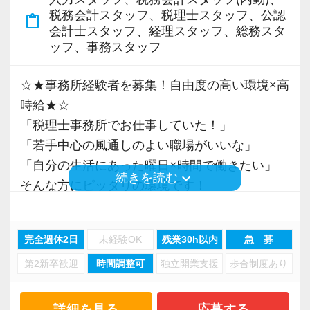
税務会計スタッフ、税理士スタッフ、公認
content_paste
【スタートアップ企業の支援に特化した税理士
会計士スタッフ、経理スタッフ、総務スタ
ッフ、事務スタッフ
法人です！】
株式上場を果たした企業は直近8年間で32社以
☆★事務所経験者を募集！自由度の高い環境×高
上。
時給★☆
株式上場を目指すスタートアップ支援に特化し
「税理士事務所でお仕事していた！」
た税理士事務所です。
「若手中心の風通しのよい職場がいいな」
スタートアップ企業が成長していく過程で、必
「自分の生活にあった曜日×時間で働きたい」
要なサポートができるのが大きな強み。
keyboard_arrow_down
続きを読む
そんな方にピッタリの環境です！
「スタートアップ支援No1はGemstone税理士法
高頻度で所長がケーキやアイスなどのおやつを
人」と言ってくださるお客様も多いです。
お土産で買って来ます＾＾
お客様は上場会社、ベンチャー企業から大学教
完全週休2日
未経験OK
残業30h以内
急 募
授、士業までさまざまですが、共通しているの
第2新卒歓迎
時間調整可
独立開業支援
歩合制度あり
赤坂見附に事務所を構える税理士法人Tax Lab
は、今まさに急成⻑中の企業が多いというこ
赤坂事務所では、
と。
事業規模拡大計画による案件増加に伴う各人の
詳細を見る
応募する