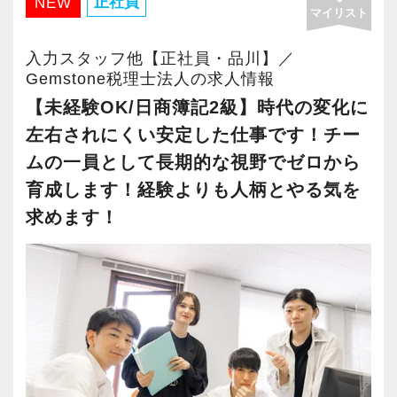
ジし、成長を志向していただけます。
正社員
NEW
マイリスト
・株式上場、株価算定、ストックオプション評
価に造詣の深い公認会計士など、さまざまな専
【キャリアパスについて】
入力スタッフ他【正社員・品川】／
門性を持つメンバーと一緒に働くことで、大き
実務経験の浅い方の場合は…。
Gemstone税理士法人の求人情報
な刺激と学びを得ることができます。
まずはスタッフレベルからスタート。
【未経験OK/日商簿記2級】時代の変化に
仕訳・入力、決算・申告書の作成といった、基
左右されにくい安定した仕事です！チー
【ワークライフバランス重視の自由な仕事スタ
本的な業務からしっかりと土台を築いていきま
ムの一員として⻑期的な視野でゼロから
イルです！】
しょう。
育成します！経験よりも人柄とやる気を
会社は成⻑中ですが、スタッフに過度な負荷を
経験豊富なマネージャーと組んでお客様を担当
求めます！
かけるような急成⻑は目指していません。基本
していただきますので、安心して仕事に取り組
的には定時で残業をせずに退社することを強く
み、ステップアップを目指すことができます。
奨励。
プロフェッショナルとしての仕事へのコミッ
ある程度の経験をお持ちの方なら…。
ト・責任感を大前提として、同時にワークライ
担当を持っていただき、会計税務全般をお任せ
フバランスも重視し、日々の業務量に配慮して
します。
います。
事業承継支援や連結決算など、より専門性を要