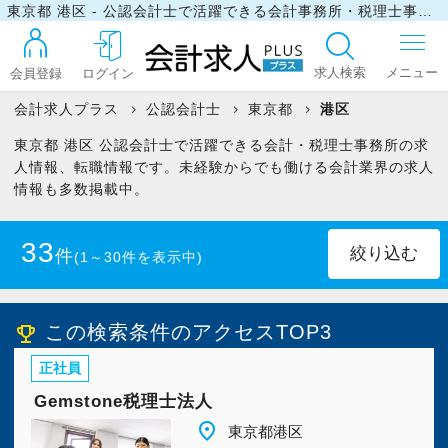
東京都 港区 - 公認会計士で活躍できる会計事務所・税理士事務所の求人・転職情報
求人検索
会員登録
ログイン
会計求人プラス
公認会計士
東京都
港区
東京都 港区 公認会計士で活躍できる会計・税理士事務所の求
ログイン
人情報、転職情報です。未経験からでも働ける会計業界の求人
情報も多数掲載中。
最近見た求人
33
件
(1～30件を表示中)
マイリスト
正社員
(32)
パート・アルバイト
(1)
この検索条件のアクセスTOP3
emoji_events
正社員
お問い合わせ
Gemstone税理士法人
place
東京都港区