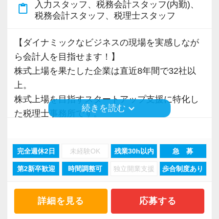
入力スタッフ、税務会計スタッフ(内勤)、
かけるような急成⻑は目指していません。
content_paste
7〜8割のお客様はすでにペーパーレス化。
税務会計スタッフ、税理士スタッフ
基本的には定時で残業をせずに退社することを
クラウド会計ソフトの導入も積極的に実施して
強く奨励。
おり、新規のお客様は基本的にクラウド、既存
【ダイナミックなビジネスの現場を実感しなが
プロフェッショナルとしての仕事へのコミッ
のお客様も約7割がクラウドを利用しています。
ら会計人を目指せます！】
ト・責任感を大前提として、同時にワークライ
クラウド会計ソフトfreeeの5つ星認定アドバイ
株式上場を果たした企業は直近8年間で32社以
フバランスも重視し、日々の業務量に配慮して
ザーでもあり、スタッフにはアドバイザー資格
上。
います。
「会計freee エキスパート」「会計freee 上級エ
株式上場を目指すスタートアップ支援に特化し
スタッフ全員に、仕事のやりがいと勉強、プラ
keyboard_arrow_down
続きを読む
キスパート」の取得を推奨（受験費用は事務所
た税理士事務所です。
イベート等の健全な両立を目指してほしいと思
負担）。
スタートアップ企業が成長していく過程で、必
います。
現在いるスタッフは全員「会計freee エキスパー
要なサポートができるのが大きな強み。
ト」を取得しています。
完全週休2日
未経験OK
残業30h以内
急 募
「スタートアップ支援No1はGemstone税理士法
【ストレスは半分、やりがいは2倍、あなたの
第2新卒歓迎
時間調整可
独立開業支援
歩合制度あり
人」と言ってくださるお客様も多いです。
「がんばり」を無駄にしません！】
【2015年に税理士法人化、熱意とポテンシャル
資格や担当数などは正当に評価して給与等にし
重視の採用です！】
私たちと一緒に熱い思いを持ちながら成長を目
詳細を見る
応募する
っかり還元しています。
2015年12月に税理士法人化しました。
指せる仲間を募集します。
随時昇給しているので年に２回昇給するスタッ