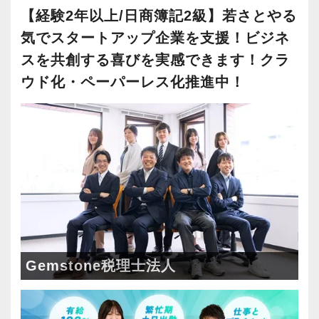
「スタートアップ支援No1はGemstone税理士法
【経験2年以上/日商簿記2級】若さとやる
【スタートアップ企業の支援に特化した税理士
人」と言ってくださるお客様も多いです。
気でスタートアップ企業を支援！ビジネ
法人です！】
あなたが安心して、⻑く一緒に貢献の場を広げ
スを共創する喜びを実感できます！クラ
お客様は上場会社、ベンチャー企業から大学教
ていけるような会社を目指します。
ウド化・ペーパーレス化推進中！
授、士業までさまざまですが、共通しているの
は、今まさに急成⻑中の企業が多いというこ
新人教育は家庭教師方式のOJTで、先輩が一人
と。
ついて指導します。
テレビや雑誌等で、取り上げられる企業も少な
当社ではチーム制を取っており、コミュニケー
くありません。富裕層向け税務実務も経験可
ション重視。
能。
スタッフ同士で情報共有・進捗管理しながら案
ビジネス共創の現場で、経営者と二人三脚しつ
件にあたるスタイルです。
つ、経営者と同じ目線に立った仕事をすること
ができます。
安心してこの業界に飛び込んできてください！
Gemstone税理士法人
【ビジネスの世界で「生きる力」のある自律的
【新卒・第二新卒、未経験者の育成には自信が
なプロフェッショナルを育てます！】