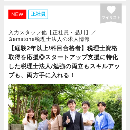
お客様は上場を目指すスタートアップが中心
若い会社とビジネスを共創する現場で働く楽し
favorite
フもいます。
で、法人化以来、毎年15%の勢いで成⻑を続け
さが実感でき、自分の成⻑にもつながる職場で
正社員
NEW
評価軸も1つではないので、誰にでも昇級のチャ
マイリスト
ています。
す。
ンスがあります。
Gemstone=「原石」という意味。原石である皆
通常の税務会計業務ではない、ダイナミックな
入力スタッフ他【正社員・品川】／
適材適所をモットーに、その人に合った業務を
さんを輝かせることを大事に、熱意とポテンシ
仕事を経験できます！
Gemstone税理士法人の求人情報
担当していただき、一人ひとりが大きなやりが
ャル重視、人物重視の採用を行っています。
【経験2年以上/科目合格者】税理士資格
いを持って働き、個人の目標に合わせて成⻑し
やる気とスキルに応じて、小さな黒字の会社、
取得を応援◎スタートアップ支援に特化
てくれることを願っています。
【スタートアップ企業の支援に特化した税理士
資本金1億円超規模の会社、上場会社の子会社、
した税理士法人/勉強の両立もスキルアッ
法人です！】
上場会社、上場準備会社など段階的に難易度が
プも、両方手に入れる！
【求職者へのメッセージ】
お客様は上場会社、ベンチャー企業から大学教
上がる仕事をお任せします。
人を大事に育てるカルチャーが根付いている会
授、士業までさまざまですが、共通しているの
社です。
は、今まさに急成⻑中の企業が多いというこ
【2015年に税理士法人化、あなたの実力を発揮
一人一人のスタッフが、⻑期的な視野で成⻑・
と。
できる環境です！】
活躍してくれることを期待しています。短期的
テレビや雑誌等で、取り上げられる企業も少な
2015年12月に税理士法人化しました。
なスパンでの採用は考えていません。
くありません。富裕層向け税務実務も経験可
お客様は上場を目指すスタートアップが中心
じっくり腰を据えて専門性を身につけたいとい
能。