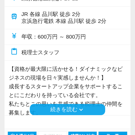
JR 各線 品川駅 徒歩 2分
train
京浜急行電鉄 本線 品川駅 徒歩 2分
currency_yen
年収
：600万円 ～ 800万円
content_paste
税理士スタッフ
【資格が最大限に活かせる！ダイナミックなビ
ジネスの現場を日々実感しませんか！】
成⻑するスタートアップ企業をサポートするこ
とにこだわりを持っている会社です。
私たちとこの思いを共感できる税理士の仲間を
keyboard_arrow_down
続きを読む
募集します。
通常の税務会計業務に飽きたらない方、コツコ
ツ仕事をこなすことが得意な方、さらなるスキ