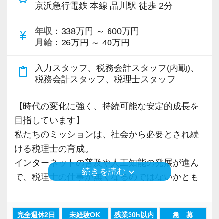
京浜急行電鉄 本線 品川駅 徒歩 2分
仕事は基本的にチーム制で、グループチャット
・キャリアアップを応援！
で常に複数人が進捗を確認。
スタッフ個々の段階に応じて、成長を支援でき
年収
：338万円 ～ 600万円
currency_yen
万が一のときでも全員でバックアップできるよ
月給
：26万円 ～ 40万円
るレベル別集中トレーニングなど研修体制も充
うになっているので、安心して働けます！
実しています！
入力スタッフ、税務会計スタッフ(内勤)、
content_paste
税務会計スタッフ、税理士スタッフ
【求職者へのメッセージ】
・働き方改革への取り組み
人を大事に育てるカルチャーが根付いている会
7時間勤務を基本として、残業時間の削減などに
【時代の変化に強く、持続可能な安定的成⻑を
社です。
も真剣に取り組んでいます。
目指しています】
一人一人のスタッフが、⻑期的な視野で成⻑・
労務管理を適切に行うべく全社をあげて制度、
私たちのミッションは、社会から必要とされ続
活躍してくれることを期待しています。短期的
システムを整備しています。
ける税理士の育成。
なスパンでの採用は考えていません。
もちろん残業が発生した場合、全額残業手当と
インターネットの普及や人工知能の発展が進ん
安心して、⻑く一緒に貢献の場を広げていける
keyboard_arrow_down
続きを読む
して支給しています。
で、税理士の仕事が無くなるのではないかとも
ような会社を目指しています。
言われていますが、私たちの成⻑が止まること
じっくり腰を据えてキャリアを積み上げていき
・身近な相談相手として
はありません。
たいという方からの応募をお待ちしています。
経験豊富なマネージャーが仕事の割り振りや個
完全週休2日
未経験OK
残業30h以内
急 募