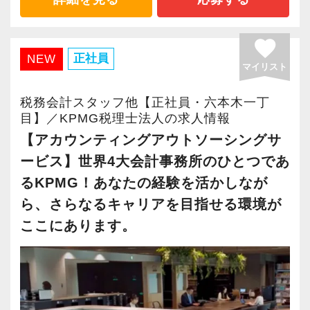
テレビや雑誌等で、取り上げられる企業も少な
業務量を分散するため新たなスタッフを募集し
くありません。富裕層向け税務実務も経験可
ます。
能。
favorite
これまで経験されてきた経理技術を、ぜひ弊社
正社員
NEW
ビジネス共創の現場で、経営者と二人三脚しつ
マイリスト
の拡大ステージの初期メンバーとしてお力添え
つ、経営者と同じ目線に立った仕事をすること
下さい！
税務会計スタッフ他【正社員・六本木一丁
ができます。
目】／KPMG税理士法人の求人情報
曜日×時間はフレキシブルに調整OK◎
【アカウンティングアウトソーシングサ
【チーム制を採用し、誰もが働きやすいホワイ
週3-4日程度の想定ですが、勤務時間等も考慮の
ービス】世界4大会計事務所のひとつであ
ト企業を実現しています！】
うえ5日フルタイムもご相談可能です。
るKPMG！あなたの経験を活かしなが
当社ではチーム制を取っており、コミュニケー
また、扶養内勤務も相談に乗ります！
ション重視。
ら、さらなるキャリアを目指せる環境が
働く時間など調整もいつでもご相談可能です！
スタッフ同士で情報共有・進捗管理しながら案
ここにあります。
お子さんや学校通学のご予定で早く上がるのも
件にあたるスタイルです。
OK！
グループチャットでチームメンバーの動きや情
朝が苦手な人は午後からでもOK！
報を常に共有しているので、スタッフに不測の
とにかくご自身の生活スタイルに合わせた働き
事態が生じても慌てずに対応できます。