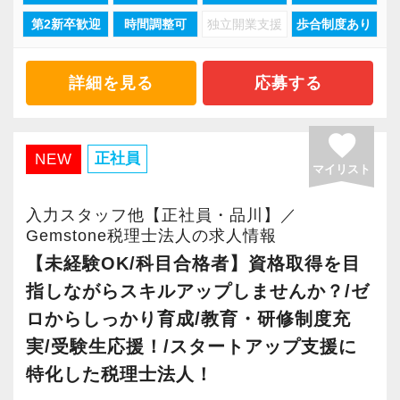
実際に当社は右肩あがりの成長を続けており、
人の負担が過重になっていないかチェック。
第2新卒歓迎
時間調整可
独立開業支援
歩合制度あり
安心してキャリアを積める職場だと自負してい
【求める人物像】
他にもキャリアや悩みなどを気軽に相談するこ
ます。
・起業家の事業成功を支援するという理念に共
とができます。
詳細を見る
応募する
感いただける方
株式上場を果たした企業は直近8年間で32社以
・人が好きで素直に感動できる方
・豊富な福利厚生
上。
favorite
・チームワークを大事にできる方
通常の賞与に加え、業績に応じた決算賞与を支
株式上場を目指すスタートアップ支援に特化し
正社員
NEW
・几帳面で着実に仕事に取り組んでいただける
給しています。
マイリスト
た税理士事務所です。
方
他にも財形貯蓄制度や定期健康診断、健康保険
スタートアップ企業が成長していく過程で、必
入力スタッフ他【正社員・品川】／
・相手の立場や意図を汲み、親身に考えながら
組合カフェテリアプランなど豊富な福利厚生制
要なサポートができるのが大きな強み。
Gemstone税理士法人の求人情報
コミュニケーションを取れる方
度があります。
「スタートアップ支援No1はGemstone税理士法
【未経験OK/科目合格者】資格取得を目
人」と言ってくださるお客様も多いです。
指しながらスキルアップしませんか？/ゼ
【現役スタッフの声】
あなたが安心して、⻑く一緒に貢献の場を広げ
ロからしっかり育成/教育・研修制度充
ていけるような会社を目指します。
実/受験生応援！/スタートアップ支援に
もっと自分の可能性を試したいと思い、別の事
務所から転職しました。
特化した税理士法人！
新人教育は家庭教師方式のOJTで、先輩が一人
代表の石割は『ベンチャー企業を上場成功に導