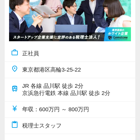
お客様は上場を目指すスタートアップが中心
【ストレスは半分、やりがいは2倍、あなたの
・几帳面で着実に仕事に取り組んでいただける
で、法人化以来、毎年15%の勢いで成⻑を続け
「がんばり」を無駄にしません！】
方
ています。
資格や担当数などは正当に評価して給与等にし
・相手の立場や意図を汲み、親身に考えながら
Gemstone=「原石」という意味。原石である皆
っかり還元しています。随時昇給しているので
コミュニケーションを取れる方
さんを輝かせることを大事に、熱意とポテンシ
年に２回昇給する人もいます。
ャル重視、人物重視の採用を行っています。
評価軸も1つではないので、誰にでも昇級のチャ
work_outline
正社員
【現役スタッフの声】
ンスがあります。
【チーム制を採用し、誰もが働きやすいホワイ
適材適所をモットーに、その人に合った業務を
place
東京都港区高輪3-25-22
もっと自分の可能性を試したいと思い、別の事
ト企業を実現しています！】
担当していただき、一人ひとりが大きなやりが
務所から転職しました。
当社ではチーム制を取っており、コミュニケー
いを持って働き、個人の目標に合わせて成⻑し
JR 各線 品川駅 徒歩 2分
train
代表の石割は『ベンチャー企業を上場成功に導
ション重視。
てくれることを願っています。
京浜急行電鉄 本線 品川駅 徒歩 2分
く資本政策立案マニュアル』などの著書があ
スタッフ同士で情報共有・進捗管理しながら案
currency_yen
り、この分野では第一人者です。
件にあたるスタイルです。
年収
：600万円 ～ 800万円
【ワークライフバランス重視の自由な仕事スタ
スタートアップ企業の支援は、非常に夢のある
グループチャットでチームメンバーの動きや情
イルです！】
content_paste
税理士スタッフ
仕事です！
報を常に共有しているので、スタッフに不測の
会社は成⻑中ですが、スタッフに過度な負荷を
創業まもない頃から担当させていただいた会社
事態が生じても慌てずに対応できます。
かけるような急成⻑は目指していません。