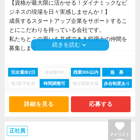
【資格が最大限に活かせる！ダイナミックなビ
が数年後には大きく成⻑していて、ともに創り
チーム制なので休みも取りやすく有給消化率は
基本的には定時で残業をせずに退社することを
ジネスの現場を日々実感しませんか！】
上げていく実感があり、大きなやりがいを感じ
100%です。
強く奨励。
成⻑するスタートアップ企業をサポートするこ
ます。
プロフェッショナルとしての仕事へのコミッ
とにこだわりを持っている会社です。
今後は、資金調達のご提案や評価業務まででき
また、残業をしないための仕組みとして、朝メ
ト・責任感を大前提として、同時にワークライ
私たちとこの思いを共感できる税理士の仲間を
るよう勉強中です。
ール・夕メールという業務日報を実施。
フバランスも重視し、日々の業務量に配慮して
keyboard_arrow_down
続きを読む
募集します。
この仕事をするには、知識があるのは大前提と
予定と実績にズレが生じていないかチェックす
います。
通常の税務会計業務に飽きたらない方、コツコ
して、経営者の方と思いを同じくして、寄り添
ることで、見通しを立てて仕事をするスキルを
スタッフ全員に、仕事のやりがいと勉強、プラ
ツ仕事をこなすことが得意な方、さらなるスキ
えるかどうかが大事だと思います。
身につけます。
イベート等の健全な両立を目指してほしいと思
完全週休2日
未経験OK
残業30h以内
急 募
ルアップを目指したい方からの応募をお待ちし
明るい職場で、スタートアップの基礎から応用
さらに、繁忙期に仕事が偏らないよう、社内で
います。
第2新卒歓迎
時間調整可
独立開業支援
歩合制度あり
ています！
までやってみたい方にとっては最適の環境だと
調整をかけて、年間を通して業務を平準化して
思います。
います。
【求む！協調して行動できる自律的なプロフェ
やる気とスキルに応じて、小さな黒字の会社、
詳細を見る
応募する
この3年間、繁忙期でも土日出勤はゼロ、45時間
ッショナル！】
資本金1億円超規模の会社、上場会社の子会社、
☆ぜひ事務所の雰囲気を御覧ください！☆
以上/月残業したスタッフも3年間で1人（1回だ
これからの税務会計業務は、単なる税法知識だ
上場会社、上場準備会社など段階的に難易度が
け。残業代支給済）しかいません。
favorite
けではなく、論理的思考力、コミュニケーショ
上がる仕事をお任せします。
正社員
ン能力、主体性、協働性を持ちながら仕事をす
マイリスト