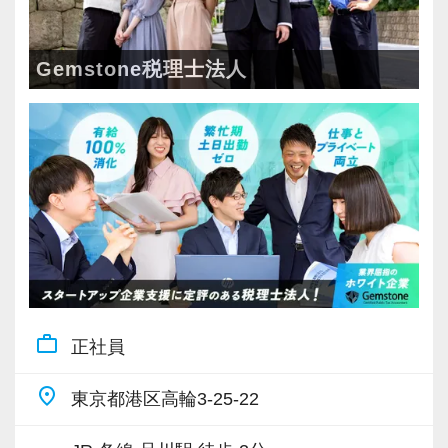
で、法人化以来、毎年15%の勢いで成⻑を続け
う方からの応募をお待ちしています。
ビジネス共創の現場で、経営者と二人三脚しつ
ています。
つ、経営者と同じ目線に立った仕事をすること
Gemstone=「原石」という意味。原石である皆
Gemstone税理士法人
【求める人物像】
ができます。
さんを輝かせることを大事に、熱意とポテンシ
・起業家の事業成功を支援するという理念に共
ャル重視、人物重視の採用を行っています。
感いただける方
【ビジネスの世界で「生きる力」のある自律的
・人が好きで素直に感動できる方
なプロフェッショナルを育てます！】
【スタートアップ企業の支援に特化した税理士
・チームワークを大事にできる方
税理士業界に夢や希望を抱いて飛び込んできて
法人です！】
・几帳面で着実に仕事に取り組んでいただける
くれた人材を育てるのは、私たちの責務。
お客様は上場会社、ベンチャー企業から大学教
方
一方で、これからの税理士は、単なる税法知識
授、士業までさまざまですが、共通しているの
・相手の立場や意図を汲み、親身に考えながら
だけではなく、論理的思考力、コミュニケーシ
は、今まさに急成⻑中の企業が多いというこ
コミュニケーションを取れる方
ョン能力、主体性、協働性を兼ね備えなければ
と。
work_outline
なりません。
正社員
テレビや雑誌等で、取り上げられる企業も少な
【現役スタッフの声】
そこで、当社では上司や先輩がしっかりサポー
くありません。富裕層向け税務実務も経験可
place
東京都港区高輪3-25-22
トしつつ、一人ひとりに責任や裁量権を大きく
能。
アルバイトから正社員になりました。
任せます。
ビジネス共創の現場で、経営者と二人三脚しつ
大学時代に簿記の資格を取得したのが、この業