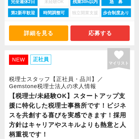
ト」を取得しています。
完全週休2日
未経験OK
残業30h以内
急 募
「スタートアップ支援No1はGemstone税理士法
第2新卒歓迎
時間調整可
独立開業支援
歩合制度あり
人」と言ってくださるお客様も多いです。
【ストレスは半分、やりがいは2倍、あなたの
【チーム制を採用し、誰もが働きやすいホワイ
「がんばり」を無駄にしません！】
ト企業を実現しています！】
私たちと一緒に熱い思いを持ちながら成長を目
詳細を見る
応募する
資格や担当数などは正当に評価して給与等にし
当社ではチーム制を取っており、コミュニケー
指せる仲間を募集します。
っかり還元しています。
ション重視。
若い会社とビジネスを共創する現場で働く楽し
favorite
随時昇給しているので年に２回昇給するスタッ
スタッフ同士で情報共有・進捗管理しながら案
さが実感でき、自分の成⻑にもつながる職場で
正社員
NEW
フもいます。
マイリスト
件にあたるスタイルです。
す。
評価軸も1つではないので、誰にでも昇級のチャ
グループチャットでチームメンバーの動きや情
通常の税務会計業務ではない、ダイナミックな
税理士スタッフ【正社員・品川】／
ンスがあります。
報を常に共有しているので、スタッフに不測の
仕事を経験できます！
Gemstone税理士法人の求人情報
適材適所をモットーに、その人に合った業務を
事態が生じても慌てずに対応できます。
【税理士/未経験OK】スタートアップ支
担当していただき、一人ひとりが大きなやりが
チーム制なので休みも取りやすく有給消化率は
やる気とスキルに応じて、小さな黒字の会社、
援に特化した税理士事務所です！ビジネ
いを持って働き、個人の目標に合わせて成⻑し
100%です。
資本金1億円超規模の会社、上場会社の子会社、
スを共創する喜びを実感できます！採用
てくれることを願っています。
上場会社、上場準備会社など段階的に難易度が
方針はキャリアやスキルよりも熱意と人
また、残業をしないための仕組みとして、朝メ
上がる仕事をお任せします。
柄重視です！
【求職者へのメッセージ】
ール・夕メールという業務日報を実施。