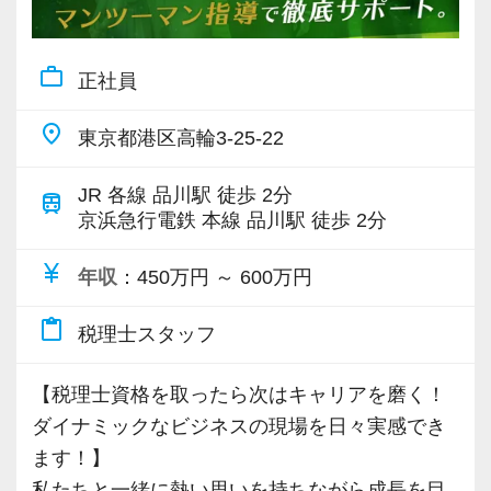
・相手の立場や意図を汲み、親身に考えながら
評価軸も1つではないので、誰にでも昇級のチャ
と。
コミュニケーションを取れる方
ンスがあります。
テレビや雑誌等で、取り上げられる企業も少な
適材適所をモットーに、その人に合った業務を
work_outline
正社員
くありません。富裕層向け税務実務も経験可
【現役スタッフの声】
担当していただき、一人ひとりが大きなやりが
能。
place
いを持って働き、個人の目標に合わせて成⻑し
東京都港区高輪3-25-22
ビジネス共創の現場で、経営者と二人三脚しつ
資格勉強だけでなく実務経験を積むことで、本
てくれることを願っています。
つ、経営者と同じ目線に立った仕事をすること
当の意味での税務会計についての理解を深める
JR 各線 品川駅 徒歩 2分
train
ができます。
京浜急行電鉄 本線 品川駅 徒歩 2分
ことができます。
【ワークライフバランス重視の自由な仕事スタ
科目合格者には税理士科目合格手当が支給され
イルです！】
currency_yen
【徹底したペーパーレス・クラウド活用で業務
年収
：450万円 ～ 600万円
る点も、モチベーションアップにつながると思
会社は成⻑中ですが、スタッフに過度な負荷を
効率化を図っています！】
います。
かけるような急成⻑は目指していません。
content_paste
税理士スタッフ
7〜8割のお客様はすでにペーパーレス化。
仕事と勉強が両立しやすい環境が整っていま
基本的には定時で残業をせずに退社することを
クラウド会計ソフトの導入も積極的に実施して
す。
強く奨励。
【税理士資格を取ったら次はキャリアを磨く！
おり、新規のお客様は基本的にクラウド、既存
プロフェッショナルとしての仕事へのコミッ
ダイナミックなビジネスの現場を日々実感でき
のお客様も約7割がクラウドを利用しています。
☆ぜひ事務所の雰囲気を御覧ください！☆
ト・責任感を大前提として、同時にワークライ
ます！】
クラウド会計ソフトfreeeの5つ星認定アドバイ
フバランスも重視し、日々の業務量に配慮して
私たちと一緒に熱い思いを持ちながら成長を目