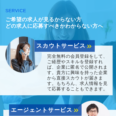
SERVICE
ご希望の求人が見るからない方
どの求人に応募すべきかわからない方へ
スカウトサービス
keyboard_double_arrow_right
完全無料の会員登録をして、
ご経歴やスキルを登録すれ
ば、企業に匿名で公開されま
す。貴方に興味を持った企業
から直接スカウトが届きま
す。もちろん、求人情報を見
て応募することもできます。
エージェントサービス
keyboard_double_arrow_right