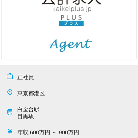
今すぐ会員登録
PC版サイトを見る
採用ご担当者様
work_outline
正社員
place
東京都港区
白金台駅
train
目黒駅
currency_yen
年収
600万円 ～ 900万円