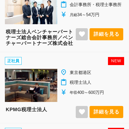
content_paste
会計事務所・税理士事務所
currency_yen
34～54万円
月給
税理士法人ベンチャーパート
favorite
詳細を見る
ナーズ総合会計事務所／ベン
チャーパートナーズ株式会社
正社員
NEW
place
東京都港区
content_paste
税理士法人
currency_yen
400～600万円
年収
KPMG税理士法人
favorite
詳細を見る