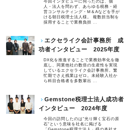
今回インタビューに伺ったのは、個
人・法人を問わず、あらゆる税務・経
営コンサルティング・M＆Aなどを手が
ける朝日税理士法人様。 複数担当制を
採用することで業務負担 ...
エクセライク会計事務所 成
功者インタビュー 2025年度
DX化を推進することで業務効率化を徹
底し、同業他社の数倍の生産性を実現
しているエクセライク会計事務所。繁
忙期でさえ残業はゼロ。未経験入社か
ら科目合格者を多数輩出 ...
Gemstone税理士法人成功者
インタビュー 2024年度
今回の訪問したのは”光り輝く宝石の原
石”という意味を社名に掲げる
「Gemstone税理士法人」様の本社オ