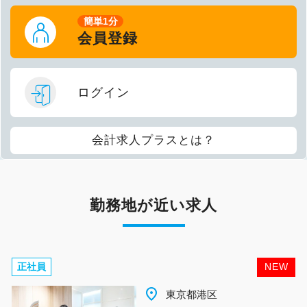
簡単1分
会員登録
ログイン
会計求人プラスとは？
勤務地が近い求人
正社員
NEW
place
東京都港区