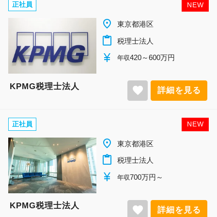
正社員
NEW
place
東京都港区
content_paste
税理士法人
currency_yen
420～600万円
年収
KPMG税理士法人
favorite
詳細を見る
正社員
NEW
place
東京都港区
content_paste
税理士法人
currency_yen
700万円～
年収
KPMG税理士法人
favorite
詳細を見る