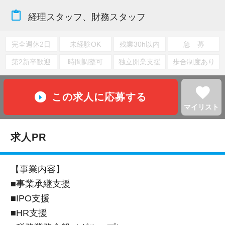
content_paste
経理スタッフ、財務スタッフ
完全週休2日
未経験OK
残業30h以内
急 募
第2新卒歓迎
時間調整可
独立開業支援
歩合制度あり
favorite
この求人に応募する
マイリスト
求人PR
【事業内容】
■事業承継支援
■IPO支援
■HR支援