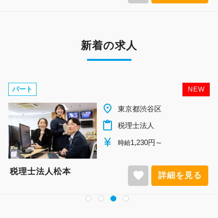
新着の求人
パート
NEW
place
千葉県柏市
content_paste
税理士法人
currency_yen
1,140円～
時給
税理士法人松本
favorite
見る
詳細を