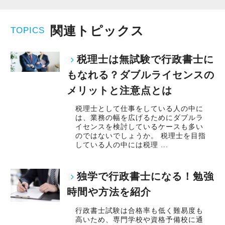
けるために「情熱家であれ！」がモットーで
ったことの相談先にも迷わず、何でもすぐに聞
す。
くことができて安心です。
関連トピックス
TOPICS
【求職者へのメッセージ】
数字が好きで人と関わるのが好きな人でした
税理士は無試験で行政書士に
当社では、「こうなりたい」という将来のキャ
ら、この仕事に向いていると思います。
もなれる？ダブルライセンスの
リアプランが明確な方が成長しています。
お客様からの「ありがとう」が、最大のやりが
メリットと注意点とは
そのため、採用面接では「1年後、3年後、5年後
いになります！
税理士として仕事をしている人の中に
にどうなりたいか？」を必ずお聞きします。
は、業務の幅を広げるためにダブルラ
たとえば希望年収があれば、その目標に向けて
はじめての仕事には不安もあるかもしれません
イセンスを検討しているケースも多い
のではないでしょうか。 税理士を目指
どう仕事をすればいいのか具体的にお伝えしま
が、当社は同じ目標をもったインターンの数も
している人の中には税理 ...
すので気軽に相談してください。
多く心強いですよ。やる気のある方、ご応募お
待ちしています！
独学で行政書士になる！勉強
当社は積極的な人に惜しみなくチャンスを与え
時間や方法を紹介
るというスタイルで、経験年数を積めば自動的
行政書士試験は合格率も低く難易度も
にキャリアアップするという仕組みになっては
高いため、専門学校や資格予備校に通