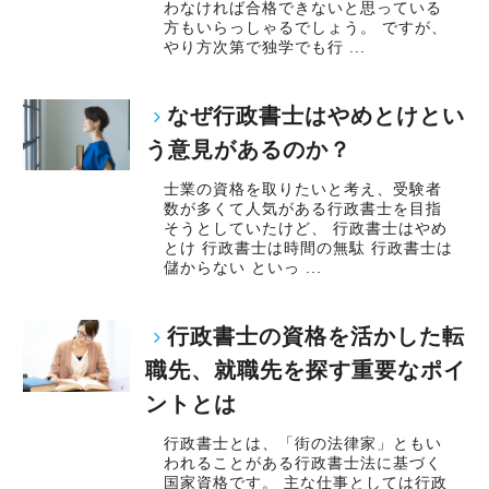
いません。
わなければ合格できないと思っている
方もいらっしゃるでしょう。 ですが、
ですから、ステップアップしたい人は、遠慮な
やり方次第で独学でも行 ...
く自分から手を挙げてください。
「挑戦」と「成長」を後押しする社風なので失
なぜ行政書士はやめとけとい
敗を恐れずに目標に向かってチャレンジするこ
う意見があるのか？
とができます。
士業の資格を取りたいと考え、受験者
数が多くて人気がある行政書士を目指
【現役スタッフの声】
そうとしていたけど、 行政書士はやめ
とけ 行政書士は時間の無駄 行政書士は
儲からない といっ ...
前職は小規模な事務所で、なかなか担当を持つ
ことができませんでした。
行政書士の資格を活かした転
代表が高齢で新しいお客様も増えず、自分の今
職先、就職先を探す重要なポイ
後のキャリアを考えて転職を決意し、当社に入
ントとは
社しました。
行政書士とは、「街の法律家」ともい
現在は、渋谷オフィスの責任者として一つの拠
われることがある行政書士法に基づく
点を任されています。
国家資格です。 主な仕事としては行政