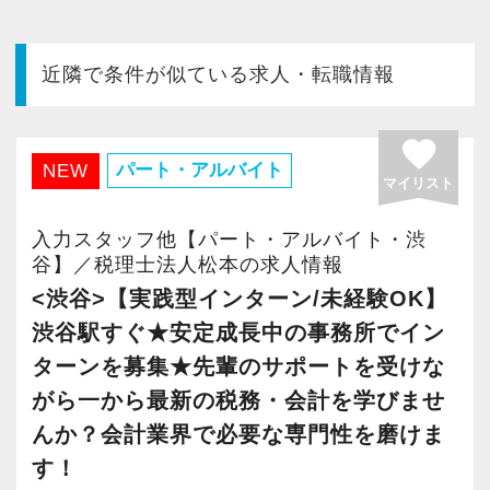
今すぐ会員登録
近隣で条件が似ている求人・転職情報
PC版サイトを見る
favorite
パート・アルバイト
NEW
マイリスト
採用ご担当者様
入力スタッフ他【パート・アルバイト・渋
谷】／税理士法人松本の求人情報
<渋谷>【実践型インターン/未経験OK】
渋谷駅すぐ★安定成長中の事務所でイン
ターンを募集★先輩のサポートを受けな
がら一から最新の税務・会計を学びませ
んか？会計業界で必要な専門性を磨けま
す！