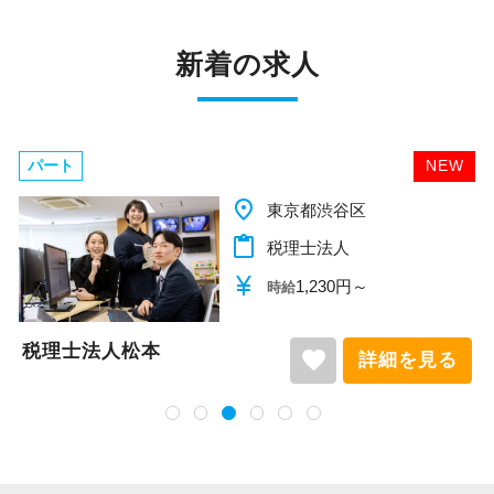
ることができました。
社会保険等の一般的な福利厚生の他に、各種手
まだ入社１年目ですが、すでに法人20件・個人8
新着の求人
当も充実。
件を担当させてもらっています。
税務能力検定等の資格検定に合格するともらえ
る「合格手当」、社員には入社3年（5万円）・5
現在は、税理士を目指して勉強にも励んでいま
年（10万円）を支給する「勤続手当」もありま
す。
パート
NEW
す。
オフィスに税理士がいるので、わからないこと
place
千葉県柏市
詳しくはこちら（リンク先：https://www.tokyo-
はすぐ聞けるのがいいですね。
content_paste
税理士法人
consulting.com/recruit/environment/benefits）
経験と知識をつけて、お客様から頼られる存
currency_yen
1,140円～
在、後輩の手本になるような存在になれるよう
時給
【成長のための5つのこだわりを大事にしていま
に頑張っています。
す】
税理士法人松本
favorite
詳細を見る
仕事をする上では5つのこだわり「クイックレス
会社の良いところは“温かさ”があります。
ポンス・プラス思考・有言実行・他責禁止・気
お客様に対しても、仲間に対しても、アットホ
配り」を掲げ、一人ひとりが実行しています。
ームで明るい会社です。
より多くの「ありがとう」と笑顔をいただき続
チームで動いているので、わからないことや困