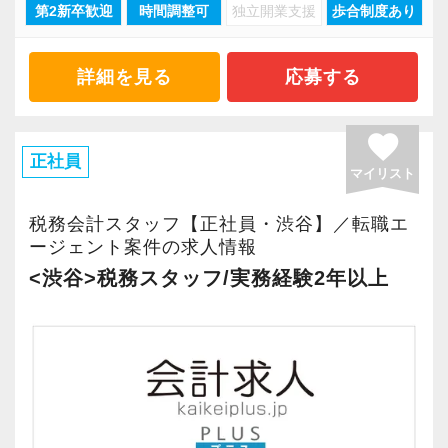
第2新卒歓迎
時間調整可
独立開業支援
歩合制度あり
現在当社では「渋谷」「新宿」「錦糸町」
長く安心して働ける環境を用意してお待ちして
「柏」「横浜」「大阪」の６拠点を展開してい
おりますので、当社で将来の不安なく働いてみ
ます。
ませんか？
詳細を見る
応募する
2021年6月に「渋谷オフィス」を新設し、その
後「新宿オフィス」「大阪オフィス」「錦糸町
【渋谷の事務所はこんなオフィスです】
favorite
オフィス」が拡張移転！
2021年6月にオープンしたオフィス。
正社員
マイリスト
さらに2022年12月には「柏オフィス」を開設
新宿オフィスの精鋭スタッフが立ち上げメンバ
し、2025年には大阪オフィスを増床するなど、
ーとして運営をスタートしました。
税務会計スタッフ【正社員・渋谷】／転職エ
事業拡大を続けています。
ージェント案件の求人情報
都心部ということもあり、IT系など最先端の技
安定性抜群の環境で自己成長を実現できます。
術を取り扱うお客様が多いのが特徴です。
<渋谷>税務スタッフ/実務経験2年以上
社員の持つ「やる・やりたい」という気持ちを
20代が中心となっており、専門学校が近くにあ
大事にしているため、資格を持っていなくて
ることから資格取得に励むスタッフが多く活躍
も、スピーディーなキャリアアップが可能で
しています。
す！