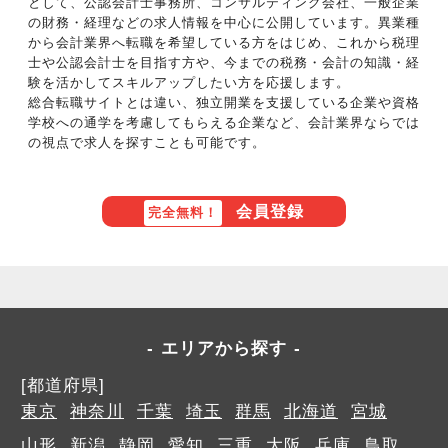
として、公認会計士事務所、コンサルティング会社、一般企業
の財務・経理などの求人情報を中心に公開しています。異業種
から会計業界へ転職を希望している方をはじめ、これから税理
士や公認会計士を目指す方や、今までの税務・会計の知識・経
験を活かしてスキルアップしたい方を応援します。
総合転職サイトとは違い、独立開業を支援している企業や資格
学校への通学を考慮してもらえる企業など、会計業界ならでは
の視点で求人を探すことも可能です。
会員登録
完全無料！
エリアから探す
[都道府県]
東京
神奈川
千葉
埼玉
群馬
北海道
宮城
山形
新潟
静岡
愛知
三重
大阪
兵庫
鳥取