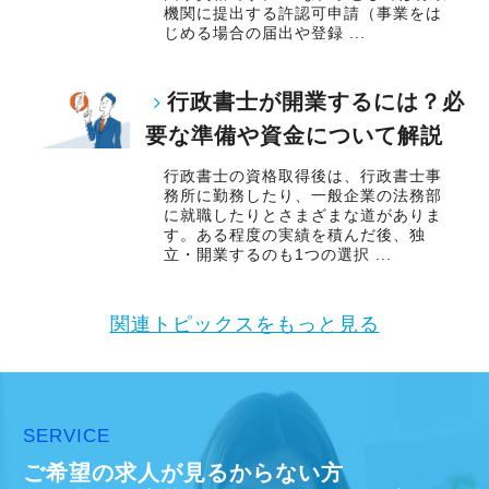
機関に提出する許認可申請（事業をは
じめる場合の届出や登録 ...
積極的に手を挙げるアクティブな人には向いて
いる会社です。
行政書士が開業するには？必
私も新しい経験にチャレンジしたいと思い、渋
要な準備や資金について解説
谷オフィスの開設に合わせて、責任者になりた
行政書士の資格取得後は、行政書士事
いと立候補しました。
務所に勤務したり、一般企業の法務部
主体性のある人にはキャリアアップとレベルア
に就職したりとさまざまな道がありま
す。ある程度の実績を積んだ後、独
ップのチャンスも広がり、経験者なら実務だけ
立・開業するのも1つの選択 ...
でなくマネジメントの経験も積めます。
関連トピックスをもっと見る
オフィス責任者として心がけているのは、何で
も気軽に話せる雰囲気と一人一人の考え方を尊
重することです。
常に柔軟さを忘れずに接したいと思っていま
SERVICE
す。
ご希望の求人が見るからない方