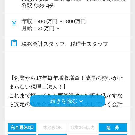
各オフィスに国税OB税理士が在籍しているの
谷駅 徒歩 4分
で、税務調査にも精通しています。
年収
：480万円 ～ 800万円
currency_yen
税理士という仕事は不況に強い仕事で、融資対
月給
：35万円 ～
応、給付金のサポート、補助金のサポートなど
content_paste
お手伝いできる業務は数多く存在しています。
税務会計スタッフ、税理士スタッフ
そのため、全拠点でスタッフの増員に力を入れ
ており、さらなるサービス品質の向上を目指し
ています。
【創業から17年毎年増収増益！成長の勢いが止
まらない税理士法人！】
また、職場環境の改善に積極的に取り組む企業
これまで培ってきた実務経験と知識を活かすな
に対して認証される「社労士診断認証制度」を
keyboard_arrow_down
続きを読む
ら安定の成長企業で！今後も拡大していく会計
取得しました。
事務所で幅広い業務にチャレンジしながら成長
「職場環境改善宣言企業」と「経営労務診断実
を目指しましょう！
施企業」の認定を受け、今後も社員が働きやす
完全週休2日
未経験OK
残業30h以内
急 募
い環境づくりを積極的に推進していきます。