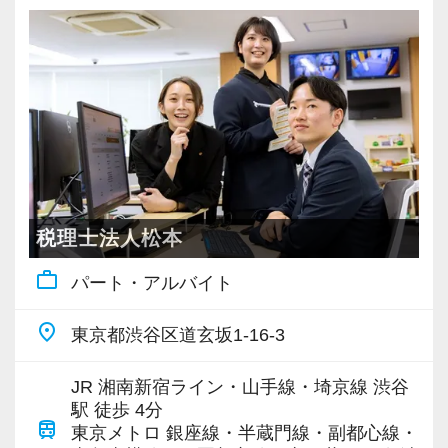
税理士法人松本
work_outline
パート・アルバイト
place
東京都渋谷区道玄坂1-16-3
JR 湘南新宿ライン・山手線・埼京線 渋谷
駅 徒歩 4分
train
東京メトロ 銀座線・半蔵門線・副都心線・