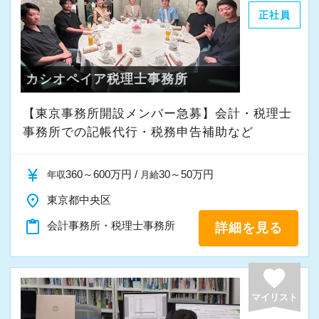
正社員
入力もAI-OCRを使用して、業務効率化とペーパ
けるために「情熱家であれ！」がモットーで
ーレス化を進めています。kintoneや
す。
LINEWORKS、クラウドサインなどを活用して
カシオペイア税理士事務所
いるので効率よくストレスフリーに業務をこな
【求職者へのメッセージ】
せます。
当社の実践型インターンでは、普段の学生生活
【東京事務所開設メンバー急募】会計・税理士
ぜひ体験してください！
では扱うことのない専門性が高い業務をお任せ
事務所での記帳代行・税務申告補助など
します。
【明確なキャリアパスで成長をバックアップし
そのため、勢いだけではどうにもならない課題
currency_yen
360～600万円 /
30～50万円
年収
月給
ます】
や問題点もでてきますが、一つずつ確実に乗り
place
東京都中央区
キャリアステップは等級制（1〜6等級）で、求
越えていきましょう！
められる業務レベルや役割を明確にしていま
content_paste
常に自ら学ぶ姿勢で臨んでください。着実に実
会計事務所・税理士事務所
詳細を見る
す。目標設定がしやすく、成長を実感しながら
績を作りながら課題や問題の分析スキルを身に
ステップアップが可能です。
付ける経験を積むことが自信に繋がります。
favorite
昇級は年に2回の自己申請制で何度でもチャレン
多くのインターン生を育成した実績があります
マイリスト
ジできます。
ので、安心して仲間と一緒に働く楽しさと自分