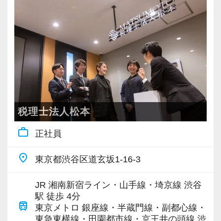
充実した実務重視のOJTで、安心して職務経験
と知識をゼロから身に付けられます！
税務・会計の経験と知識を磨きながらステップ
アップを目指しませんか？
【対象業種100種以上！節税・融資・税務調査に
強い税理士法人です】
創業以来17年連続増収増益、顧問先数2500以
税理士法人松本
上、全国6拠点で安定的に成長中です。
work_outline
正社員
お客様に事務所までご来社いただく来所型サー
ビスで、中小企業の経営を幅広くサポートして
place
東京都渋谷区道玄坂1-16-3
います。
JR 湘南新宿ライン・山手線・埼京線 渋谷
専門Webサイトを10サイト以上運営しており、
駅 徒歩 4分
train
新規顧問契約のお客様が毎年400件以上増加！
東京メトロ 銀座線・半蔵門線・副都心線・
東急東横線・田園都市線・京王井の頭線 渋