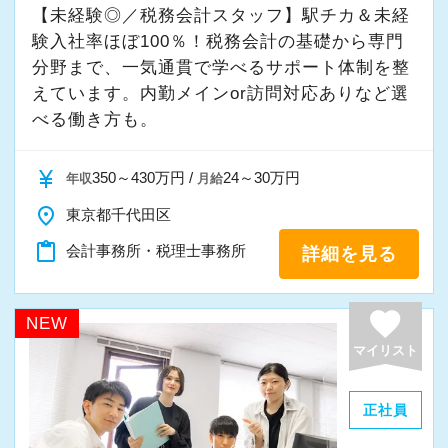
【未経験◎／税務会計スタッフ】駅チカ＆未経
きる職場です。
当社ならではの「仕事のステップ」を踏みなが
験入社率ほぼ100％！税務会計の基礎から専門
新たなマネージャー候補として、将来的にオフ
ら実務を経験することで、半年もすればある程
分野まで、一気通貫で学べるサポート体制を整
ィスを任せられる方の力を求めています。
度一人で仕事をすることができるようになりま
えています。内勤メインor訪問対応ありなど選
す。
べる働き方も。
税理士資格がなくてもOK！
やる気とコミュニケーション能力を重視しま
これまでも多くのインターン生が実践型インタ
currency_yen
350～430万円 /
24～30万円
年収
月給
す。
ーン制度を使い、ステップアップを実現してき
place
東京都千代田区
税理士はサービス業です。誠実に仕事を行い、
た実績が当社にはあります！
content_paste
会計事務所・税理士事務所
詳細を見る
お客様に満足していただくことを大事にしてく
実践型インターンを通して学校では絶対に学ぶ
れる方を求めています。
ことができない知識と実務を徹底的に磨くこと
ができます。
favorite
NEW
スキルと経験に合わせてキャリアを重ねつつ、
マイリスト
部下のマネジメントも少しずつお任せして自信
インターン終了後は新卒採用の道も用意してい
を持っていけるよう私たちもバックアップしま
ます。26卒のインターン生も入社予定です。
正社員
す。