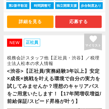
第2新卒歓迎
時間調整可
独立開業支援
歩合制度あり
「柏」「横浜」「大阪」の６拠点を展開してい
ます。
2021年6月に「渋谷オフィス」を新設し、その
詳細を見る
応募する
後「新宿オフィス」「大阪オフィス」「錦糸町
オフィス」が拡張移転！
favorite
さらに2022年12月には「柏オフィス」を開設
正社員
NEW
マイリスト
し、2025年には大阪オフィスを増床するなど、
事業拡大を続けています。
税務会計スタッフ他【正社員・渋谷】／税理
安定性抜群の環境で自己成長を実現できます。
士法人松本の求人情報
<渋谷>【正社員/実務経験3年以上】安定
社員の持つ「やる・やりたい」という気持ちを
×成長×挑戦を叶える環境で自分の実力を
大事にしているため、資格を持っていなくて
試してみませんか？理想のキャリアパス
も、スピーディーなキャリアアップが可能で
をご用意いたします！【17年間増収増益/
す！
前給保証/スピード昇格が叶う】