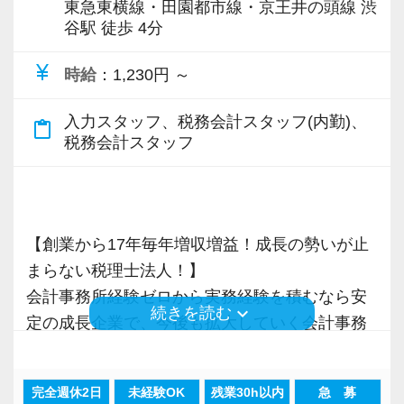
東急東横線・田園都市線・京王井の頭線 渋
谷駅 徒歩 4分
currency_yen
時給
：1,230円 ～
入力スタッフ、税務会計スタッフ(内勤)、
content_paste
税務会計スタッフ
【創業から17年毎年増収増益！成長の勢いが止
まらない税理士法人！】
会計事務所経験ゼロから実務経験を積むなら安
keyboard_arrow_down
続きを読む
定の成長企業で、今後も拡大していく会計事務
所でスタートしましょう！
完全週休2日
未経験OK
残業30h以内
急 募
現在当社では「渋谷」「新宿」「錦糸町」