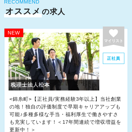
施企業」の認定を受け、今後も社員が働きやす
りがいを持てることとステップアップできるこ
RECOMMEND
い環境づくりを積極的に推進していきます。
オススメ
とを第一に考えています。
の求人
長く安心して働ける環境を用意してお待ちして
将来会計事務所で活躍したい熱い想いのある
おりますので、当社で将来の不安なく働いてみ
方、お待ちしています！
favorite
NEW
ませんか？
マイリスト
【実務型研修・教育制度充実！学生の間に、こ
【渋谷の事務所はこんなオフィスです】
れからの会計業界で生き残るために必要な専門
正社員
2021年6月にオープンしたオフィス。
性を磨けます】
新宿オフィスの精鋭スタッフが立ち上げメンバ
会計業界はいずれコンピューターやAIに取って
ーとして運営をスタートしました。
変わられる職業と言われています。
税理士法人松本
都心部ということもあり、IT系など最先端の技
その中で生き残るためにできることはコンピュ
術を取り扱うお客様が多いのが特徴です。
ーターやAIにはできないお客様とのコミュニケ
<錦糸町>【正社員/実務経験3年以上】当社創業
ーション力を磨くこと。
の地！独自の評価制度で早期キャリアアップも
20代が中心となっており、専門学校が近くにあ
可能♪多種多様な手当・福利厚生で働きやすさ
ることから資格取得に励むスタッフが多く活躍
当社では、全員がお客様のことを一番に考え、
も充実しています！＜17年間連続で増収増益を
しています。
更新中！＞
最新の税務・会計サービスを提供しています。