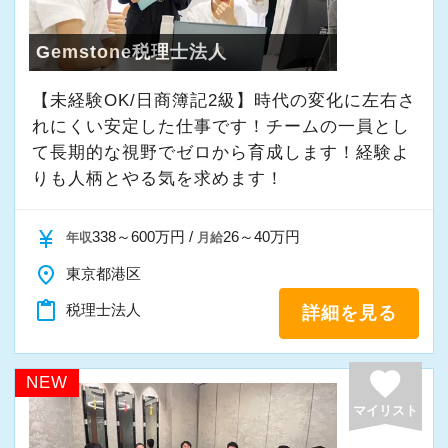
最初は自信が無くても意欲があれば大丈夫で
【各種社会保険完備、ユニークな手当制度あ
す。
り】
Gemstone税理士法人
一緒に事務所を盛り立てていただける方をお待
社会保険等の一般的な福利厚生の他に、各種手
ちしています！
当も充実。
【未経験OK/日商簿記2級】時代の変化に左右さ
れにくい安定した仕事です！チームの一員とし
税務能力検定等の資格検定に合格するともらえ
て⻑期的な視野でゼロから育成します！経験よ
【こんな方を求めています】
る「合格手当」など、当社ならではの制度を設
りも人柄とやる気を求めます！
・情熱を持って仕事ができ、途中で諦めない人
けているので、ぜひ活用してください。
・責任感を持って仕事に取り組める人
詳しくはこちら（リンク先：https://www.tokyo-
currency_yen
338～600万円 /
26～40万円
年収
月給
・積極性と向上心を持ち合わせている人
consulting.com/recruit/environment/benefits）
・若手を引っ張っていくリーダーになれる人
place
東京都港区
【成長のための5つのこだわりを大事にしていま
content_paste
税理士法人
詳細を見る
【ITシステム完備で効率よく業務をこなせま
す】
す】
仕事をする上では5つのこだわり「クイックレス
favorite
NEW
IT化が非常に進んでいるのも当社の特徴。
ポンス・プラス思考・有言実行・他責禁止・気
マイリスト
代表が作業環境にも気を配っており、デュアル
配り」を掲げ、一人ひとりが実行しています。
モニターを全席設置。
より多くの「ありがとう」と笑顔をいただき続