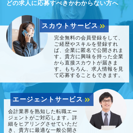
スタッフの成長にともないお客様からも信頼さ
どの求人に応募すべきかわからない方へ
れ喜んでもらえる、そんな組織にしていきたい
ですね。
スカウトサービス
keyboard_double_arrow_right
“明るくて仲が良い”というのも当社の特徴。
完全無料の会員登録をして、
ご経歴やスキルを登録すれ
良くも悪くも“おせっかい”な人が多く、お客様の
ば、企業に匿名で公開されま
ために、一緒に働く仲間のために、本気になれ
す。貴方に興味を持った企業
る熱い人が多いです。
から直接スカウトが届きま
す。もちろん、求人情報を見
て応募することもできます。
昇格のスピードも早く、やりがいや成長してい
る実感が得られやすい職場です。
等級制度でキャリアアップの道筋が明確になっ
エージェントサービス
keyboard_double_arrow_right
ているので、目標を立ててどんどん達成してい
会計業界を熟知した転職エー
きましょう！
ジェントがご対応します。詳
「こういうことをやってみたい！」という強い
細をヒアリングさせていただ
き、貴方に最適な一般公開さ
思いがある人、大歓迎です！