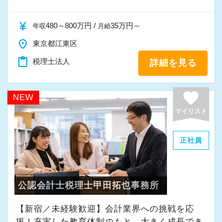
現時点で深い知識や経験をお持ちでなくても安
若いメンバーが多く明るい雰囲気で、全員がや
currency_yen
心してください！
480～800万円 /
35万円～
年収
月給
る気に満ちあふれています。
社員と同じように実務経験を積みながら税法や
place
東京都江東区
自主性がある方には活躍できる舞台はいくらで
会計の知識を得られるようフォロー体制はバッ
content_paste
税理士法人
詳細を見る
もご用意するので、この業界で何か成し遂げた
チリです。
い目標がある方は、ぜひ当社の門を叩いてくだ
favorite
さい！
【先輩スタッフのサポートを受けながら段階を
NEW
踏んでステップアップできます♪】
マイリスト
【ご紹介が多い安定企業でお客様から一番に信
入社してからのステップアッププランを準備し
頼される税務のプロを目指せます】
ています。あなたの成長にあわせてステップア
正社員
私達は「税務のプロフェッショナルとしてお客
ップしていきましょう。
様に寄り添う」ことが一つの使命です。
▽ステップ1(入社〜約1ヶ月)
公認会計士税理士甲田拓也事務所
お客様から「こうしたい」という理想をいただ
先輩が担当しているお客様の月次試算表を作成
【新宿／未経験歓迎】会計業界への挑戦を応
いたら、それを一緒になって実現するために大
しながら少しずつレベルアップしていきましょ
援！充実した教育体制のもと、大きく成長でき