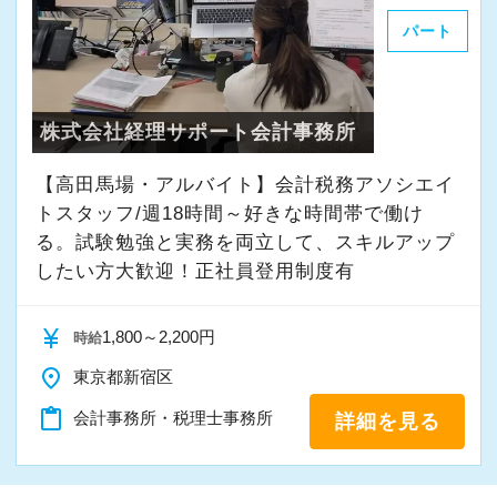
の成⻑を日々実感して頂けると思います。
パート
【定期的な班替えや席替えで、より多くのこと
自分が「将来こうなりたい」「こんな風に成⻑
を学べる体制！】
したい」「こういうサービスを提供したい」と
当社ではフリーアドレスと固定席を併用しなが
いう夢を語れる若いパワーのある方を求めてい
株式会社経理サポート会計事務所
ら業務を行っています。
ます。
そのなかで定期的な席替えやチームの班替えを
新しい扉を開けるのはとても勇気がいることで
【高田馬場・アルバイト】会計税務アソシエイ
実施。得意分野や経験の異なる様々な人と一緒
すが、輝ける未来のために一歩を踏み出して一
トスタッフ/週18時間～好きな時間帯で働け
に仕事を行うことで、より柔軟かつ多彩なノウ
緒に頑張っていきませんか？
る。試験勉強と実務を両立して、スキルアップ
ハウや知識を身に付けられる体制を整えていま
したい方大歓迎！正社員登用制度有
す。
【現役スタッフの声】
また関西・関東とそれぞれの拠点での交流もあ
currency_yen
1,800～2,200円
時給
り、オンライン・オフラインを問わず気軽に話
インターンから新卒で入社しました。
place
東京都新宿区
し合える社風です。
インターン時代は「ここまでやるの！？」とい
content_paste
会計事務所・税理士事務所
詳細を見る
うくらい実践に近い形の業務を任されて大変な1
【各種社会保険完備、ユニークな手当制度あ
年でしたが、だからこそ実力がつき達成感を得
り】