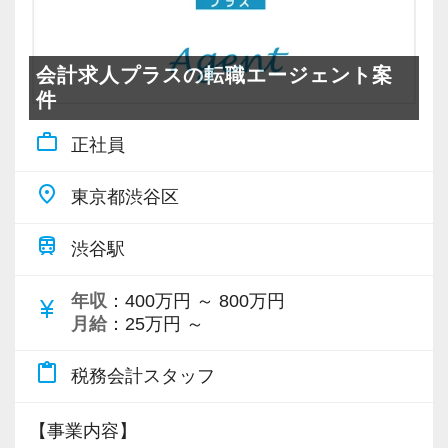
若いメンバーが多く明るい雰囲気で、全員がや
会計事務所経験者の方には幅広い業務に携わっ
る気に満ちあふれています。
ていただき、早い段階から部下やチームのマネ
自主性がある方には活躍できる舞台はいくらで
会計求人プラスの転職エージェント案
ジメント業務にも挑戦できます！これまでの経
もご用意するので、この業界で何か成し遂げた
件
験・知識を活かしながら、さらに上のステージ
い目標がある方は、ぜひ当社の門を叩いてくだ
work_outline
正社員
でキャリアアップをしませんか？
さい！
place
東京都渋谷区
【対象業種100種以上！節税・融資・税務調査に
【ご紹介が多い安定企業でお客様から一番に信
強い税理士法人です】
頼される税務のプロを目指せます】
train
渋谷駅
創業以来17年連続増収増益、顧問先数2500以
私達は「税務のプロフェッショナルとしてお客
上、全国6拠点で安定的に成長中です。
様に寄り添う」ことが一つの使命です。
年収
：400万円 ～ 800万円
currency_yen
お客様に事務所までご来社いただく来所型サー
月給
：25万円 ～
ビスで、中小企業の経営を幅広くサポートして
お客様から「こうしたい」という理想をいただ
content_paste
税務会計スタッフ
います。
いたら、それを一緒になって実現するために大
きく力を発揮できる存在でありたいと考えてい
【事業内容】
専門Webサイトを10サイト以上運営しており、
ます。ご紹介案件が7割を超えているのも、そう