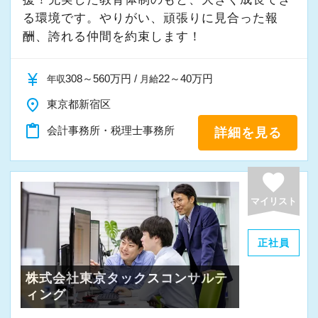
きく力を発揮できる存在でありたいと考えてい
う。実際の数字に触れながら業務に取り組んで
る環境です。やりがい、頑張りに見合った報
ます。ご紹介案件が7割を超えているのも、そう
頂くことで、より理解と知識が深まります！
酬、誇れる仲間を約束します！
いった私たちの姿勢がお客様から評価されてい
るからだと自負しています。
▽ステップ2(2ヶ月目〜)
currency_yen
308～560万円 /
22～40万円
年収
月給
そろそろ入力業務に慣れてきますので、本人の
place
東京都新宿区
今後もお客様に満足していただけるようにスキ
希望に応じて決算業務、年末調整業務、確定申
ルの向上を目指し、税務のプロとして高い信頼
content_paste
告業務にもチャレンジして頂けます。先輩スタ
会計事務所・税理士事務所
詳細を見る
を獲得していきます。
ッフがサポートしますので、安心して税務・会
お客様から信頼され、心の通ったサービスを提
計の業務を一通り覚えられます！
favorite
供する真の「税務プロフェッショナル」として
マイリスト
の道を私たちと一緒に歩んでみませんか？
▽ステップ3(4ヶ月目〜)
一通りの業務を覚えたら、自分自身で決算を行
正社員
【将来オフィスをお任せできる貴方の力を求め
って頂きます。決算書が出来ましたら、先輩ス
ています】
タッフ・オフィス責任者からのチェックと国税
株式会社東京タックスコンサルテ
積み重ねてこられた知識と経験を生かして、さ
ィング
OBのダブルチェックがあります。
らなる活躍の場を求めている貴方の力を発揮で