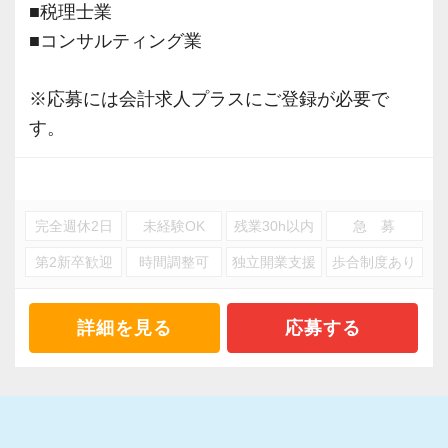
■税理士業
新規顧問契約のお客様が毎年400件以上増加！
いった私たちの姿勢がお客様から評価されてい
■コンサルティング業
各オフィスに国税OB税理士が在籍しているの
るからだと自負しています。
で、税務調査にも精通しています。
※応募には会計求人プラスにご登録が必要で
今後もお客様に満足していただけるようにスキ
す。
税理士という仕事は不況に強い仕事で、融資対
ルの向上を目指し、税務のプロとして高い信頼
応、給付金のサポート、補助金のサポートなど
を獲得していきます。
お手伝いできる業務は数多く存在しています。
お客様から信頼され、心の通ったサービスを提
そのため、全拠点でスタッフの増員に力を入れ
供する真の「税務プロフェッショナル」として
完全週休2日
未経験OK
残業30h以内
急 募
ており、さらなるサービス品質の向上を目指し
の道を私たちと一緒に歩んでみませんか？
第2新卒歓迎
時間調整可
独立開業支援
歩合制度あり
ています。
【目指すは“大家族のような会社”明るく楽しく一
詳細を見る
応募する
また、職場環境の改善に積極的に取り組む企業
緒に働ける方を求めています】
に対して認証される「社労士診断認証制度」を
「こんな明るい事務所ははじめて」と言われる
取得しました。
ほど、仲が良くて明るいのが当社の特徴です。
「職場環境改善宣言企業」と「経営労務診断実
実践型インターンは成⻑性を重視していて、や