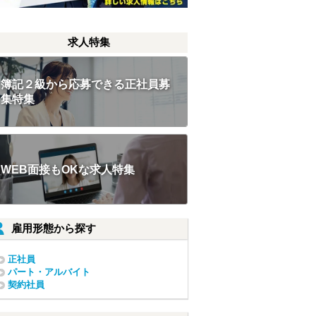
求人特集
簿記２級から応募できる正社員募
集特集
WEB面接もOKな求人特集
雇用形態から探す
正社員
パート・アルバイト
契約社員