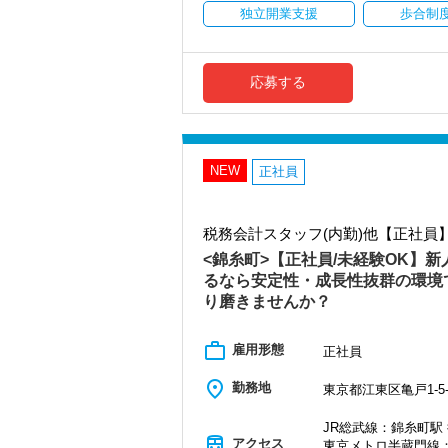
社員の持つ「やる・やりたい」という気
独立開業支援
歩合制
・事前に気軽な面談を実施
なキャリアアップが可能です！
・仕事内容やキャリアを相談可
・ざっくばらんに質問OK
充実した実務重視のOJTで、安心して職
・納得後に選考へ進めます
税務・会計の経験と知識を磨きながらス
応募する
・入社時期は柔軟に対応
【対象業種100種以上！節税・融資・税
・半年～1年の調整も可能
創業以来17年連続増収増益、顧問先数25
まずはカジュアル面談からでも歓迎です
お客様に事務所までご来社いただく来所
「応募する」からお気軽にご連絡くださ
NEW
専門Webサイトを10サイト以上運営して
正社員
各オフィスに国税OB税理士が在籍してい
税理士という仕事は不況に強い仕事で、
税務会計スタッフ(内勤)他【正社員
業務は数多く存在しています。
そのため、全拠点でスタッフの増員に力
<錦糸町>【正社員/未経験OK】
るなら安定性・成長性抜群の環境
また、職場環境の改善に積極的に取り組
り磨きませんか？
「職場環境改善宣言企業」と「経営労務
積極的に推進していきます。
長く安心して働ける環境を用意してお待
work_outline
雇用形態
正社員
【渋谷の事務所はこんなオフィスです】
place
勤務地
東京都江東区亀戸1-5-
2021年6月にオープンしたオフィス。
新宿オフィスの精鋭スタッフが立ち上げ
JR総武線：錦糸町駅 
都心部ということもあり、IT系など最先
train
アクセス
東京メトロ半蔵門線：