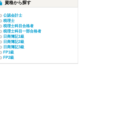
資格から探す
公認会計士
税理士
税理士科目合格者
税理士科目一部合格者
日商簿記1級
日商簿記2級
日商簿記3級
FP1級
FP2級