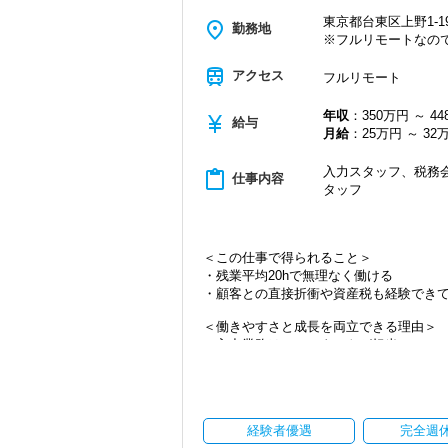
東京都台東区上野1-19
place
勤務地
※フルリモートなの
train
アクセス
フルリモート
年収
：350万円 ～ 4
currency_yen
給与
月給
：25万円 ～ 32
入力スタッフ、税務会
content_paste
仕事内容
タッフ
＜この仕事で得られること＞
・残業平均20hで無理なく働ける
・顧客との直接折衝や資産税も経験でき
＜働きやすさと成長を両立できる理由＞
・入力業務はアシスタントが担当
・分業体制で業務負担を軽減
・顧客対応や提案業務に集中可能
・資産税や相続など専門性の高い案件あ
・顧客と直接折衝する機会が豊富
経験者優遇
完全週
・経験値が自然と積み上がる環境