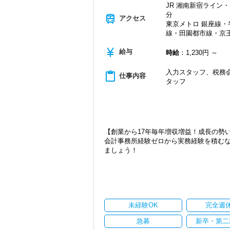
JR 湘南新宿ライン・
・資格取得を目指す社員が多数
分
train
アクセス
＜募集の背景＞
東京メトロ 銀座線
・事業拡大に伴う増員募集
線・田園都市線・京王
・組織力強化に向けた採用
currency_yen
・将来の中核人材を募集
給与
時給
：1,230円 ～
＜先輩スタッフの声＞
入力スタッフ、税務会
content_paste
仕事内容
Q. 当事務所を選んだ理由は？
タッフ
A. 幅広い業務を経験できる点に魅力を
Q. 実際に働いてみてどうですか？
A. さまざまな業務を任せてもらえるの
Q. 職場の雰囲気は？
【創業から17年毎年増収増益！成長の勢
A. 上司や先輩に相談しやすく、風通し
会計事務所経験ゼロから実務経験を積む
ましょう！
＜求める人材＞
・税務経験を活かして成長したい方
現在当社では「渋谷」「新宿」「錦糸町
・キャリアアップ志向のある方
2021年6月に「渋谷オフィス」を新設
・主体的に業務を進められる方
張移転！
・顧客対応や提案業務に挑戦したい方
さらに2022年12月には「柏オフィス」
・資産税など専門性を高めたい方
ています。
未経験OK
完全週
・将来的にマネジメントに関わりたい方
安定性抜群の環境で自己成長を実現でき
急募
新卒・第二
＜まずはカジュアル面談へ＞