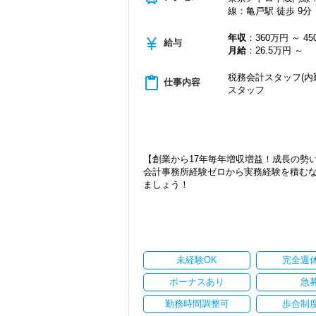
線：亀戸駅 徒歩 9分
20代が中心となっており、専門学校が近
若いメンバーが多く明るい雰囲気で、全
年収
：360万円 ～ 4
currency_yen
給与
自主性がある方には活躍できる舞台はい
月給
：26.5万円 ～
は、ぜひ当社の門を叩いてください！
税務会計スタッフ(内
content_paste
仕事内容
【ご紹介が多い安定企業でお客様から一
スタッフ
私達は「税務のプロフェッショナルとし
お客様から「こうしたい」という理想を
きる存在でありたいと考えています。ご紹
から評価されているからだと自負してい
【創業から17年毎年増収増益！成長の勢
今後もお客様に満足していただけるよう
会計事務所経験ゼロから実務経験を積む
ます。
ましょう！
お客様から信頼され、心の通ったサービ
一緒に歩んでみませんか？
現在当社では「渋谷」「新宿」「錦糸町
2021年6月に「渋谷オフィス」を新設
【目指すは“大家族のような会社”明るく
張移転！
「こんな明るい事務所ははじめて」と言
さらに2022年12月には「柏オフィス」
実践型インターンは成⻑性を重視してい
ています。
未経験OK
完全週
ています。
安定性抜群の環境で自己成長を実現でき
将来会計事務所で活躍したい熱い想いの
ボーナスあり
急
社員の持つ「やる・やりたい」という気
勤務時間調整可
歩合制
【実務型研修・教育制度充実！学生の間
なキャリアアップが可能です！