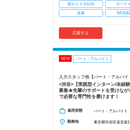
駅から５分以内
ボーナ
＜働きやすい環境＞
・有給取得率90％以上
急募
WEB面
・年間休日125日以上
・繁忙期も月30～40h程度
・男性の育休取得率100％
・テレワーク導入済み
応募する
・全席デュアルモニタ完備
＜幅広い経験・成長環境＞
・クライアント2500社以上
・9割が紹介の安定基盤
NEW
パート・アルバイト
・一般企業～医療・学校法人まで対応
・個人～大企業まで幅広く経験可能
・税務顧問＋資産税に関与
入力スタッフ他【パート・アルバイ
・相続／事業承継／M&Aにも対応
<渋谷>【実践型インターン/未経
＜成長中の税理士法人＞
募集★先輩のサポートを受けなが
・全国14拠点で事業展開
で必要な専門性を磨けます！
・従業員240名以上に拡大
・会計・税務・財務・労務まで対応
・専門家が在籍しワンストップ支援
work_outline
雇用形態
パート・アルバイト
＜学びを後押し＞
place
勤務地
東京都渋谷区道玄坂1-1
・書籍購入費／研修費は全額会社負担
・隔月で税法・実務の学習会あり