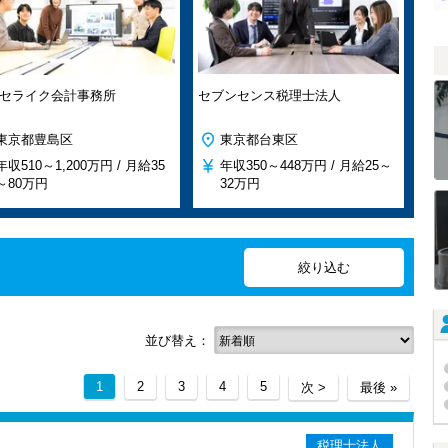
セライク会計事務所
セブンセンス税理士法人
東京都豊島区
東京都台東区
年収
510～1,200万円 /
月給
35
年収
350～448万円 /
月給
25～
～80万円
32万円
並び替え：
1
2
3
4
5
次 >
最後 »
税理士法人