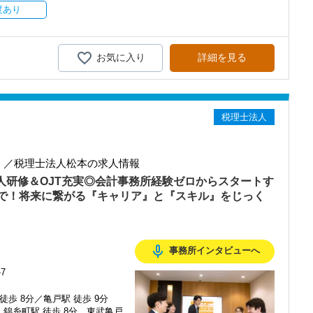
持ちを大事にしているため、資格を持っていなくても、スピーディー
度あり
務経験と知識をゼロから身に付けられます！
テップアップを目指しませんか？
お気に入り
詳細を見る
務調査に強い税理士法人です】
00以上、全国6拠点で安定的に成長中です。
型サービスで、中小企業の経営を幅広くサポートしています。
い。
税理士法人
おり、新規顧問契約のお客様が毎年400件以上増加！
るので、税務調査にも精通しています。
融資対応、給付金のサポート、補助金のサポートなどお手伝いできる
】／税理士法人松本の求人情報
を入れており、さらなるサービス品質の向上を目指しています。
新人研修＆OJT充実◎会計事務所経験ゼロからスタートす
で！将来に繋がる『キャリア』と『スキル』をじっく
む企業に対して認証される「社労士診断認証制度」を取得しました。
診断実施企業」の認定を受け、今後も社員が働きやすい環境づくりを
ちしておりますので、当社で将来の不安なく働いてみませんか？
mic_none
事務所インタビューへ
7
メンバーとして運営をスタートしました。
徒歩 8分／亀戸駅 徒歩 9分
端の技術を取り扱うお客様が多いのが特徴です。
錦糸町駅 徒歩 8分 東武亀戸