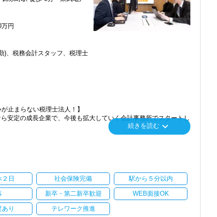
くにあることから資格取得に励むスタッフが多く活躍しています。
員がやる気に満ちあふれています。
50万円
くらでもご用意するので、この業界で何か成し遂げたい目標がある方
勤)、税務会計スタッフ、税理士
番に信頼される税務のプロを目指せます】
てお客様に寄り添う」ことが一つの使命です。
いただいたら、それを一緒になって実現するために大きく力を発揮で
介案件が7割を超えているのも、そういった私たちの姿勢がお客様
ます。
いが止まらない税理士法人！】
にスキルの向上を目指し、税務のプロとして高い信頼を獲得していき
なら安定の成長企業で、今後も拡大していく会計事務所でスタートし
keyboard_arrow_down
続きを読む
スを提供する真の「税務プロフェッショナル」としての道を私たちと
」「柏」「横浜」「大阪」の６拠点を展開しています。
し、その後「新宿オフィス」「大阪オフィス」「錦糸町オフィス」が拡
楽しく一緒に働ける方を求めています】
われるほど、仲が良くて明るいのが当社の特徴です。
を開設し、2025年には大阪オフィスを増床するなど、事業拡大を続け
て、やりがいを持てることとステップアップできることを第一に考え
休２日
社会保険完備
駅から５分以内
ます。
ある方、お待ちしています！
募
新卒・第二新卒歓迎
WEB面接OK
持ちを大事にしているため、資格を持っていなくても、スピーディー
度あり
テレワーク推進
に、これからの会計業界で生き残るために必要な専門性を磨けます】