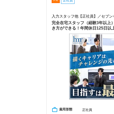
PR
正社員
入力スタッフ他【正社員】／セブン
完全在宅スタッフ（経験3年以上
き方ができる！年間休日125日
work_outline
雇用形態
正社員