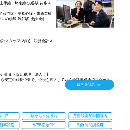
山手線・埼京線 渋谷駅 徒歩 4
・半蔵門線・副都心線・東急東横
井の頭線 渋谷駅 徒歩 4分
計スタッフ(内勤)、税務会計ス
感じ、入所を決めました。
で、以前より成長スピードが上がったと感じています。
いが止まらない税理士法人！】
の良い職場だと感じています。
なら安定の成長企業で、今後も拡大していく会計事務所でスタートし
keyboard_arrow_down
続きを読む
」「柏」「横浜」「大阪」の６拠点を展開しています。
し、その後「新宿オフィス」「大阪オフィス」「錦糸町オフィス」が拡
を開設し、2025年には大阪オフィスを増床するなど、事業拡大を続け
休２日
駅から５分以内
月間残業30時間以内
ます。
新卒歓迎
WEB面接OK
勤務時間調整可