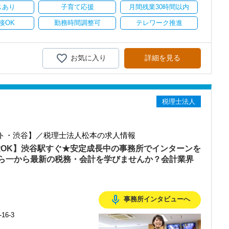
スあり
子育て応援
月間残業30時間以内
接OK
勤務時間調整可
テレワーク推進
お気に入り
詳細を見る
税理士法人
ト・渋谷】／税理士法人松本の求人情報
験OK】渋谷駅すぐ★安定成長中の事務所でインターンを
ら一から最新の税務・会計を学びませんか？会計業界
mic_none
事務所インタビューへ
6-3