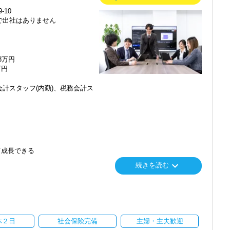
-10
で出社はありません
48万円
万円
計スタッフ(内勤)、税務会計ス
て成長できる
keyboard_arrow_down
続きを読む
り
休２日
社会保険完備
主婦・主夫歓迎