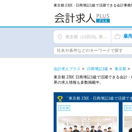
東京都 23区 - 日商簿記1級で活躍できる会計
雇
東京都（23区内), 東京都（都下）
会計求人プラス
日商簿記1級
東京都
東京都 23区 日商簿記1級で活躍できる会
界の求人情報も多数掲載中。
emoji_events
「東京都 23区 - 日商簿記1級で活
正社員
正社