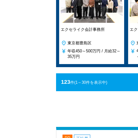
エクセライク会計事務所
エク
東京都豊島区
年収
450～500万円 /
月給
32～
35万円
123
件
(1～30件を表示中)