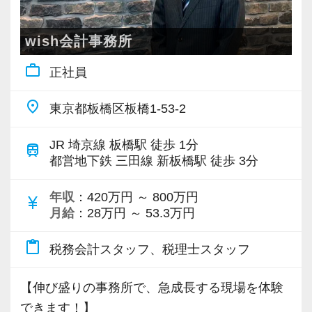
ひとつは独立し、ご自身の事務所を持つこと。
（６）充実したデスクワーク環境
す！
てくれる」「自社のことをよくわかってくれて
独立時にご自身が開拓した顧問先などをそのま
ダブルモニターにより快適に仕事を行え
いる」と信頼してもらえる、安心できる存在に
wish会計事務所
ま引き継いでも構いません。最終的に選ぶのは
ます。
＼POINT／
なれるかどうかが大切です。
work_outline
お客様です。
正社員
キントーンによるスケジュール管理、
【フラットな組織が自慢です！】
それでお客様が安心して笑顔になれるのなら全
チャットワークによるコミュニケーショ
（１）業界未経験者が活躍中です！
そのために重要となるのが「コミュニケーショ
place
東京都板橋区板橋1-53-2
く問題ありません。
ンが根強いている職場です。
業界未経験の職員も活躍している事務所
ン」だと当法人では考えています。
です。
多彩な税務を通じたスキルアップや税理士資格
JR 埼京線 板橋駅 徒歩 1分
train
もうひとつは当事務所でキャリアアップし、支
（７）事務所内イベント
建築会社の営業、スーパーの精肉担当、
の取得を目指すのはもちろん、よりお客様と距
都営地下鉄 三田線 新板橋駅 徒歩 3分
店の所長として事務所の運営まで手掛けるこ
毎月 ランチミーティングを実施
塾講師などをはじめとする
離の近いお付き合いをしてみたい方は、ぜひ当
と。
年収
：420万円 ～ 800万円
１人2,000円まで補助されますの
業界未経験のスタッフが活躍していま
法人へご応募ください！
currency_yen
オールラウンドに税務を学び、今後展開してい
月給
：28万円 ～ 53.3万円
で、ちょっとお高めのランチが食べられます！
す。
く支店の所長として活躍することができます。
板橋の素敵なお店を開拓してくだ
当法人の理念に共感してくださるあなたと一緒
content_paste
税務会計スタッフ、税理士スタッフ
さい。
お客様と話すことが好き、不動産が好き
に、楽しく働けることを楽しみにしています。
あなたが想い描くキャリアパスを伝えてくださ
という方大歓迎です！
【伸び盛りの事務所で、急成長する現場を体験
い。
１２月 忘年会
できます！】