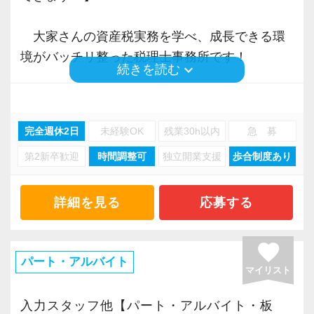
どちらの道であったとしても、当法人は全力で
毎年ビンゴ大会を実施！事前に欲
（２）＼フレックス制／で資格取得を目指す方
応援いたします♪
しいものを申請できます。
を応援します！
大家さんの資産税実務を学べ、成長できる環
平日に休みを取ったり、午後から始業す
境がバッチリ整った税理士事務所です！
【楽しく・ストレスなく・やりがいを持って共
４月 確定申告打ち上げ懇親会
ることも可能です。
keyboard_arrow_down
続きを読む
に働きましょう！】
確定申告お疲れ様でした～！高級
資格取得と仕事の両立も、当事務所なら
「人と人とのつながりを大切に」をモットー
税理士などの専門資格を必要とする仕事は、ず
なお店で食事会をしています。
実現できます。
に、不動産オーナー様向けの税務サービスを行
っと続けていく可能性が高い職種です。
完全週休2日
未経験OK
残業30h以内
急 募
っています。
その中で嫌々仕事をしたり、ストレスを抱えた
９月 入所式
（３）カフェのようなおしゃれな事務所
第2新卒歓迎
時間調整可
独立開業支援
歩合制度あり
まま何十年も働いたり、といった状況は望まし
入所式後は、社員懇親会で親交を
入り口には大きな水槽を置いて、お客様
業界経験２５年以上のベテラン税理士を中心
くありません。
深めています。
をお迎えしています。
に、
詳細を見る
応募する
どうせ一緒に働くならば、楽しく、ストレスな
応接室は、森・海・和と3つのテーマに基
法人税申告書の作成、相続税申告、節税対策
く、やりがいを持って活躍していただきたいで
（８）研修
づいて構成されており、
のコンサルティングなどを手掛け、
す。
favorite
​育成・研修には自信があります！
お客様もスタッフもくつろげる雰囲気を
他士業とのネットワークを利用したワンスト
パート・アルバイト
朝の勉強会（税務通信・月刊税理）や
大事にしています。
マイリスト
ップサービスなど、お客様の立場に立ったサー
そのために大切なのが「税務を通じてお客様を
毎週のＤＶＤ研修会、ビズアップオンデ
ビスを提供しています。
笑顔にしたい」という想いに共感していただけ
入力スタッフ他【パート・アルバイト・板
マンド研修 等々
（４）コミュニケーション抜群の明るい仲間