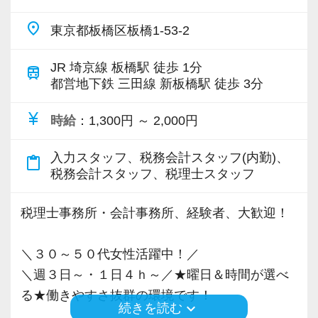
＜予備校の受講費用の補助＞
（６）テレワーク環境
【フラットな組織が自慢です！】
place
税理士試験で科目合格をした場合、予備
ご家庭の事情で、今日はテレワークで働
東京都板橋区板橋1-53-2
（１）＼フレックス制／で資格取得を目指す方
校の受講費用の内、
きたい！
を応援します！
JR 埼京線 板橋駅 徒歩 1分
最大20万円が支給されます。（別途、支
ケガをしてしまい、通勤が難しい！
train
平日に休みを取ったり、午後から始業す
都営地下鉄 三田線 新板橋駅 徒歩 3分
給要件あり）
そんな時でも、自宅で快適にテレワーク
ることも可能です。
ができます。
currency_yen
時給
：1,300円 ～ 2,000円
資格取得と仕事の両立も、当事務所なら
(１０)オフィスカジュアルを導入
（業務に慣れていただくため、入社半年
実現できます。
スーツに代わり、オフィスカジュアルを
間は出社が基本です。）
入力スタッフ、税務会計スタッフ(内勤)、
content_paste
税務会計スタッフ、税理士スタッフ
導入しています！
（２）カフェのようなおしゃれな事務所
（７）充実したデスクワーク環境
入り口には大きな水槽を置いて、お客様
税理士事務所・会計事務所、経験者、大歓迎！
＼こんな方、大歓迎／
ダブルモニターにより快適に仕事を行え
をお迎えしています。
【不動産関連の税務サイクルに興味がある方】
ます。
応接室は、森・海・和と3つのテーマに基
＼３０～５０代女性活躍中！／
（１）業界でも数少ない「大家さん専門事務
キントーンによるスケジュール管理、
づいて構成されており、
＼週３日～・１日４ｈ～／★曜日＆時間が選べ
所」を展開
チャットワークによるコミュニケーショ
お客様もスタッフもくつろげる雰囲気を
る★働きやすさ抜群の環境です！
不動産オーナー様に特化した税務サービス
ンが根強いている職場です。
大事にしています。
keyboard_arrow_down
続きを読む
は、業界でもまだ数少ないサービスで、