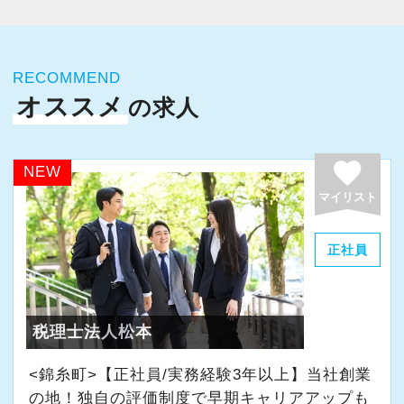
面談可能（初心者には安心）
験出来るとともに、あなたに最適な専門業務が
＜予備校の受講費用の補助＞
・体育会系ではありません（朝礼や体操などの
見つかります！
税理士試験で科目合格をした場合、予備
弊社の取り組みこそが「次世代の会計事務所の
意味不明な行事は一切ありません。今後も行う
校の受講費用の内、
正しい在り方である」と確信をもっています。
RECOMMEND
可能性もありません）
今回全国に拠点を展開している辻・本郷税理士
最大20万円が支給されます。（別途、支
この取り組みに興味がある方は是非参加してく
オススメ
の求人
法人で、【税務・会計業務スタッフ】を募集し
給要件あり）
ださい。
【その無駄やめよう！ ～効率化のための基本的
ます！
favorite
な考え方～】
配属先は希望の仕事内容やお住いの場所によっ
NEW
＜ビジネス手当＞
▼弊社の取材動画です。
弊社は極限効率化に社運をかけて挑んでいま
て決定いたします。
マイリスト
年間5,000円のビジネス手当を支給してい
す。
北は北海道から南は沖縄まで全国に拠点があり
ます。
そのために1番大切な事は既存の全ての業務のフ
ますので現地登用はもちろん、Iターン・Uター
正社員
自分専用のマウスやキーボードなどの購
▼採用面接用プレゼン資料です。興味がある方
ローを効率的に見直すことではありません。
ン希望の方も歓迎です。
入に利用できます。
はご拝読ください
一番大事な事は「無駄な業務を全部やめる」と
さらに、人事制度にはFA制度が設けられている
https://docs.google.com/presentation/d/1NOU_n_M3
言う事です。
ので自分が携わりたい分野への異動やご家族の
税理士法人松本
（９）オフィスカジュアルを導入
jpJvYFJyRwio1NrK6fOdN5rQYuGtB2S9M4/edit#slid
転勤・介護などの理由による勤務地の異動が申
オフィスカジュアルを導入しています！
・無駄な会議・朝礼
<錦糸町>【正社員/実務経験3年以上】当社創業
請できますので、長く安心して働いてもらえま
▼エクセライクの世界観をドラクエ風に表現し
の地！独自の評価制度で早期キャリアアップも
・無駄な顧客面談・訪問
す。