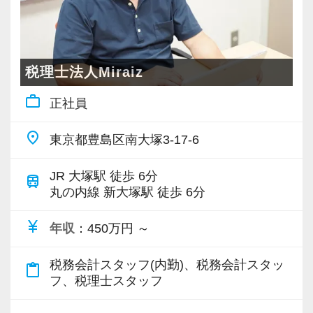
「担当を持ちながらも、孤立しない」
当事務所は5名1組のチーム制。
担当者が不在でもフォローできる体制を整えて
税理士法人Miraiz
います。
work_outline
正社員
落ち着いた組織の中で、専門性を高めていきた
place
東京都豊島区南大塚3-17-6
い方に適した環境です。
JR 大塚駅 徒歩 6分
train
■ 事業承継を続けているからこそ、ポストが生
丸の内線 新大塚駅 徒歩 6分
まれる
currency_yen
私たちは今後も事業承継を積極的に進めていき
年収
：450万円 ～
ます。
税務会計スタッフ(内勤)、税務会計スタッ
それに伴い、チーム数や拠点の拡大も続いてい
content_paste
フ、税理士スタッフ
ます。