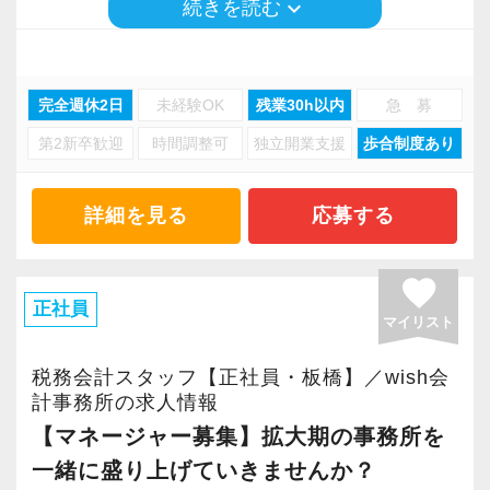
keyboard_arrow_down
続きを読む
加えて私たちは、
池袋事務所では代表が必ず月1回顧問先を訪問し
自ら考え、主体的に動ける方を求めています。
少数精鋭のもと、法人税・資産税・相続税・贈
ているのですが、業務量＆顧問先の増加に伴
与税・各種申告などお客様のご要望に対して一
い、すべてのお客様との信頼関係を大切にして
完全週休2日
未経験OK
残業30h以内
急 募
与えられた業務をこなすだけでなく、
貫対応できる体制を完備。
いくためには、当法人の理念に共感を持ってく
「どうすればもっと良くなるか」を考え、行動
第2新卒歓迎
時間調整可
独立開業支援
歩合制度あり
顧問先は中小企業の経営者が中心ですが、規模
れる仲間が必要なのです。
に移せること。
は数名単位から数百名、売上数百億規模の顧問
先も少なくありません。
詳細を見る
応募する
より近い距離でお客様の心に入り込み、本当の
目立つ必要はありませんが、
頼れるパートナーとして寄り添っていきたい。
仕事に対して当事者意識を持ち、責任を引き受
大半の中小企業は安心して頼れる税理士がいな
笑顔にしたい。
favorite
けられる方を歓迎します。
いケースも多いのが実情です。
正社員
そんな気持ちを持って活躍していただける経験
マイリスト
当法人ではそういった経営者から相続税・贈与
者を求めています。
■ 最後に
税など事業関連のご相談を受けることも多く、
税務会計スタッフ【正社員・板橋】／wish会
組織の成長に伴い、
より近しい存在のパートナーとしてサポートさ
計事務所の求人情報
≪雰囲気は穏やかで和気あいあい♪やりたいこと
私たちが担う役割も年々広がっています。
せていただいています。
【マネージャー募集】拡大期の事務所を
に挑戦できる環境！≫
一緒に盛り上げていきませんか？
池袋事務所は現在、気さくで話し好きな代表が
だからこそ私たちは、