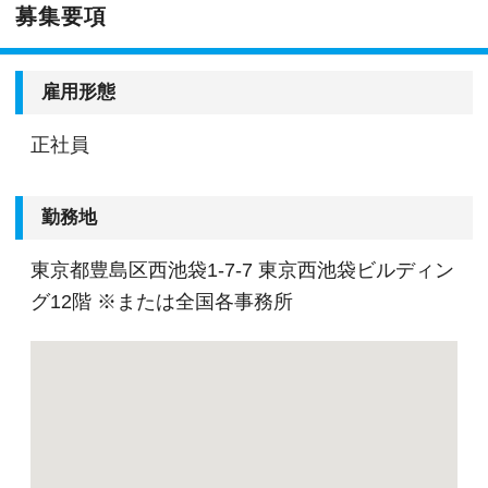
募集要項
で自分が携わりたい分野への異動やご家族の転
勤・介護などの理由による勤務地の異動が申請で
きますので、長く安心して働いてもらえます。
雇用形態
正社員
辻・本郷税理士法人では人材育成を重要な課題と
して取り組んでいます。
新人研修、マネージャー研修、全体研修、個別事
勤務地
例研修など用意しながらスタッフの成長をバック
東京都豊島区西池袋1-7-7 東京西池袋ビルディン
アップしています。
グ12階 ※または全国各事務所
他にも会計人として押さえるべき重要項目につい
て法改正に関する勉強会や内部・外部から講師陣
を招きスタッフ全体で知識の共有を図ります。
組織内には税理士、公認会計士、中小企業診断士
など、税務・会計に関わる様々な分野のエキスパ