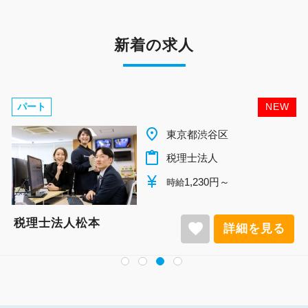
新着の求人
パート
NEW
place
千葉県柏市
content_paste
税理士法人
currency_yen
1,140円～
時給
税理士法人松本
favorite
詳細を見る