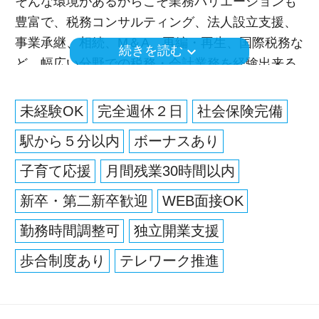
そんな環境があるからこそ業務バリエーションも
豊富で、税務コンサルティング、法人設立支援、
事業承継、相続、M＆A、再編・再生、国際税務な
keyboard_arrow_down
続きを読む
ど、幅広い分野での税務・会計業務を経験出来る
とともに、あなたに最適な専門業務が見つかりま
す！
未経験OK
完全週休２日
社会保険完備
駅から５分以内
ボーナスあり
今回全国に拠点を展開している辻・本郷税理士法
人で、【税務・会計業務スタッフ】を募集しま
子育て応援
月間残業30時間以内
す！
新卒・第二新卒歓迎
WEB面接OK
配属先は希望の仕事内容やお住いの場所によって
決定いたします。
勤務時間調整可
独立開業支援
北は北海道から南は沖縄まで全国に拠点がありま
歩合制度あり
テレワーク推進
すので現地登用はもちろん、Iターン・Uターン希
望の方も歓迎です。
さらに、人事制度にはFA制度が設けられているの