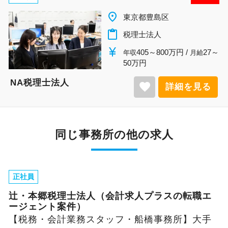
place
東京都豊島区
content_paste
税理士法人
currency_yen
405～800万円 /
27～
年収
月給
50万円
NA税理士法人
favorite
詳細を見る
同じ事務所の他の求人
正社員
辻・本郷税理士法人（会計求人プラスの転職エ
ージェント案件）
【税務・会計業務スタッフ・船橋事務所】大手