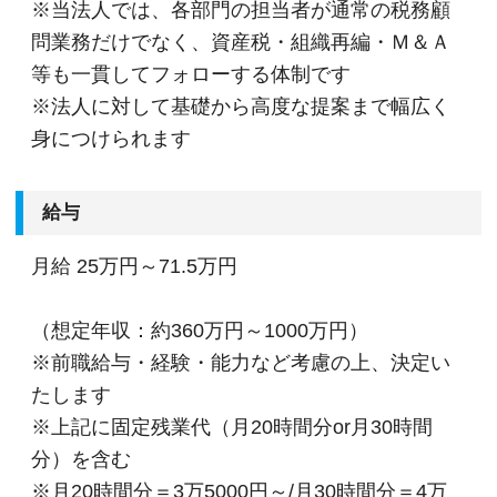
※当法人では、各部門の担当者が通常の税務顧
に拠点展開をしており、その規模感を武器に1万
問業務だけでなく、資産税・組織再編・Ｍ＆Ａ
7000社を超えるお客様に質の高いサービスを提供
等も一貫してフォローする体制です
しています。
※法人に対して基礎から高度な提案まで幅広く
■お客様は一般企業、医療法人、公益法人、海外
身につけられます
法人など多種多様。業務の幅も税務顧問から事業
承継、相続、M＆A、再生・再編、国際税務など、
あらゆる業種・分野での案件を経験することがで
給与
きます。
月給
25万円～71.5万円
■新宿ミライナタワー事務所のほか、日本全国に
事務所を展開していますので現地登用はもちろ
（想定年収：約360万円～1000万円）
ん、Iターン、Uターンご希望の方も歓迎です。ま
※前職給与・経験・能力など考慮の上、決定い
たご家族の転勤や介護によって勤務地の移動申請
たします
ができます。
※上記に固定残業代（月20時間分or月30時間
■法人主催の定期研修会で最新の税務会計情報に
分）を含む
キャッチアップできるなど、スキルアップの支援
※月20時間分＝3万5000円～/月30時間分＝4万