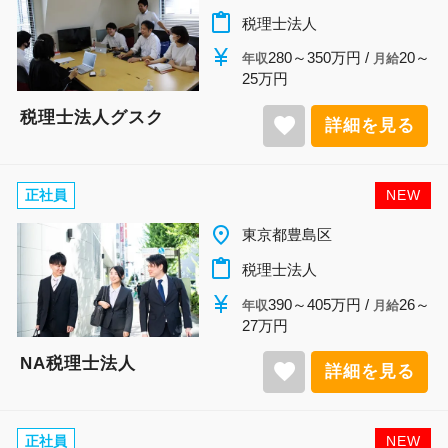
content_paste
税理士法人
currency_yen
280～350万円 /
20～
年収
月給
25万円
税理士法人グスク
favorite
詳細を見る
正社員
NEW
place
東京都豊島区
content_paste
税理士法人
currency_yen
390～405万円 /
26～
年収
月給
27万円
NA税理士法人
favorite
詳細を見る
正社員
NEW