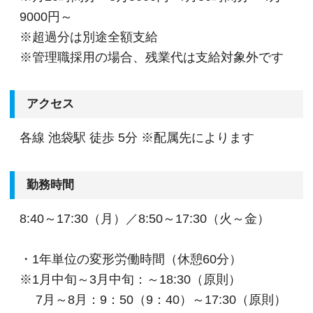
環境もしっかりとしています。
9000円～
■配属された部署で1年働いた後にFA制度が使えま
※超過分は別途全額支給
す。自己申請型で希望の部署に移動ができますの
※管理職採用の場合、残業代は支給対象外です
で経験の幅を広げながらキャリアップを目指せま
す。
■全国のスタッフの勤務時間を本部で一元管理を
アクセス
し、過度に業務時間が増えている方、残業が連日
各線 池袋駅 徒歩 5分 ※配属先によります
に続いている方がいた際に部門の責任者に抑制の
指令が飛ぶようになっています。そのため全拠点
で残業の抑制が成功しています。
勤務時間
■通常の始業時間に対し、前後1時間または2時間
8:40～17:30（月）／8:50～17:30（火～金）
を始業時間にできる制度を導入していますので、
ライフスタイルにあわせて最適な時間帯で勤務で
・1年単位の変形労働時間（休憩60分）
きます。その他、時短勤務、リモートワークも相
※1月中旬～3月中旬：～18:30（原則）
談可能です。
7月～8月：9：50（9：40）～17:30（原則）