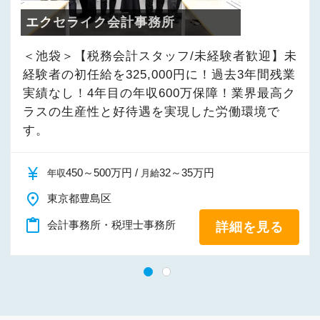
エクセライク会計事務所
＜池袋＞【税務会計スタッフ/経験者】未経験者
の初任給を325,000円に！過去3年間残業実績な
し！キャリア4年目の年収600万保障！業界最高
クラスの生産性と好待遇を実現した労働環境で
す。
currency_yen
510～1,200万円 /
35～80万円
年収
月給
place
東京都豊島区
content_paste
会計事務所・税理士事務所
詳細を見る