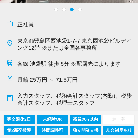
work_outline
正社員
東京都豊島区西池袋1-7-7 東京西池袋ビルディ
place
ング12階 ※または全国各事務所
train
各線 池袋駅 徒歩 5分 ※配属先によります
currency_yen
月給
25万円 ～ 71.5万円
入力スタッフ、税務会計スタッフ(内勤)、税務
content_paste
会計スタッフ、税理士スタッフ
完全週休2日
未経験OK
残業30h以内
急 募
第2新卒歓迎
時間調整可
独立開業支援
歩合制度あり