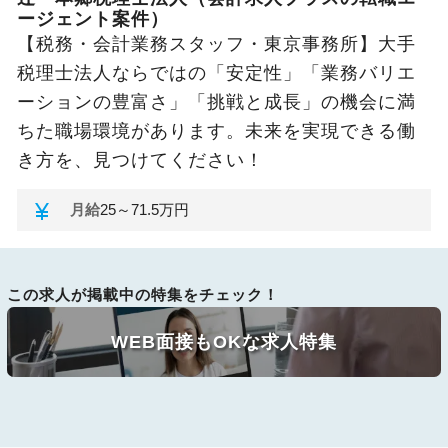
ージェント案件）
【税務・会計業務スタッフ・東京事務所】大手
税理士法人ならではの「安定性」「業務バリエ
ーションの豊富さ」「挑戦と成長」の機会に満
ちた職場環境があります。未来を実現できる働
き方を、見つけてください！
currency_yen
月給
25～71.5万円
この求人が掲載中の特集をチェック！
WEB面接もOKな求人特集