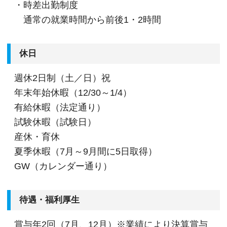
・時差出勤制度
※応募には会計求人プラスにご登録が必要です。
通常の就業時間から前後1・2時間
休日
週休2日制（土／日）祝
年末年始休暇（12/30～1/4）
有給休暇（法定通り）
試験休暇（試験日）
産休・育休
夏季休暇（7月～9月間に5日取得）
GW（カレンダー通り）
待遇・福利厚生
賞与年2回（7月、12月）※業績により決算賞与