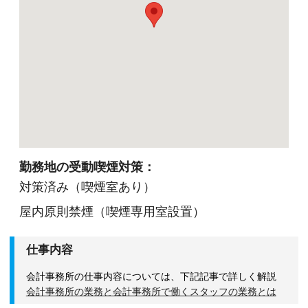
ートが集結しています。
そして案件によっては、チームを組んで業務を進
めることもありますので、他のエキスパートによ
る協力と刺激を受けながら自身の専門スキルを磨
けます。
会計事務所に限らずこれまでのご経験や取得され
た資格など、大いに活かしながら活躍することが
出来ます。
勤務地の受動喫煙対策：
◆お客様を税務・会計の面からサポートしたい方
対策済み（喫煙室あり）
◆会計とITの知識を使って活躍したい方
屋内原則禁煙（喫煙専用室設置）
◆様々な専門分野の業務にチャレンジしたい方
◆成長したい、スキルアップしたい、手に職をつ
仕事内容
けたい方
会計事務所の仕事内容については、下記記事で詳しく解説
会計事務所の業務と会計事務所で働くスタッフの業務とは
辻・本郷の環境で上記項目を実現しながら働き、