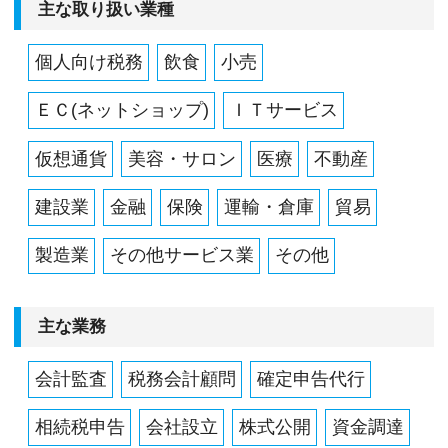
主な取り扱い業種
個人向け税務
飲食
小売
ＥＣ(ネットショップ)
ＩＴサービス
仮想通貨
美容・サロン
医療
不動産
建設業
金融
保険
運輸・倉庫
貿易
製造業
その他サービス業
その他
主な業務
会計監査
税務会計顧問
確定申告代行
相続税申告
会社設立
株式公開
資金調達