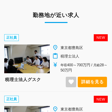
勤務地が近い求人
正社員
NEW
place
東京都豊島区
content_paste
税理士法人
currency_yen
400～700万円 /
28～
年収
月給
50万円
税理士法人グスク
favorite
詳細を見る
正社員
NEW
place
東京都豊島区