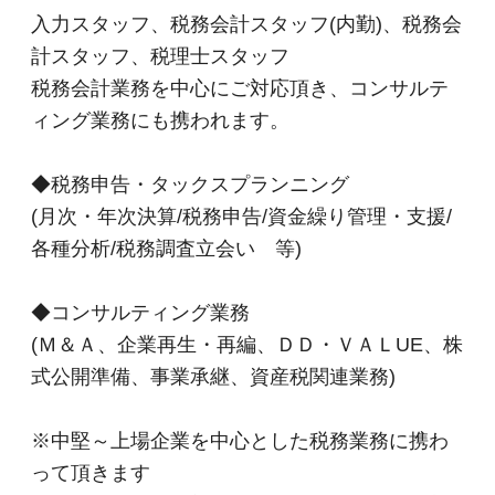
プロフェッショナルとして活躍しませんか？
入力スタッフ、税務会計スタッフ(内勤)、税務会
計スタッフ、税理士スタッフ
【採用＆法人案内動画】
税務会計業務を中心にご対応頂き、コンサルテ
ィング業務にも携われます。
◆税務申告・タックスプランニング
(月次・年次決算/税務申告/資金繰り管理・支援/
各種分析/税務調査立会い 等)
◆コンサルティング業務
(Ｍ＆Ａ、企業再生・再編、ＤＤ・ＶＡＬUE、株
式公開準備、事業承継、資産税関連業務)
※中堅～上場企業を中心とした税務業務に携わ
【辻・本郷税理士法人に応募するポイント！】
って頂きます
■国内最大級の専門特化型税理士法人です。全国