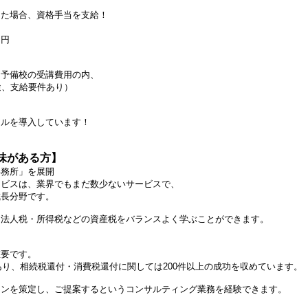
場合、資格手当を支給！
円
備校の受講費用の内、
、支給要件あり）
ルを導入しています！
味がある方】
事務所」を展開
ビスは、業界でもまだ数少ないサービスで、
長分野です。
人税・所得税などの資産税をバランスよく学ぶことができます。
る
要です。
り、相続税還付・消費税還付に関しては200件以上の成功を収めています。
を策定し、ご提案するというコンサルティング業務を経験できます。