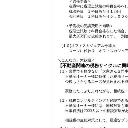
＜資格手当＞
在職中に税理士試験の科目合格をした
税法科目 １科目あたり１万円
会計科目 １科目あたり５，０００
＜予備校の受講費用の補助＞
税理士試験で科目合格をした場合、予
最大20万円が支給されます。（別途
(１０)オフィスカジュアルを導入
スーツに代わり、オフィスカジュア
＼こんな方、大歓迎／
【不動産関連の税務サイクルに興
（１）業界でも数少ない「大家さん専門
不動産オーナー様に特化した税務サー
今後もさらなるニーズが見込まれる成
実務にたっぷりふれながら、相続税・法
（２）税務コンサルティングも経験でき
不動産オーナー様には、節税対策も重
当事務所は2000人以上の相談実績があ
相続税の生前対策として、最適なプラン