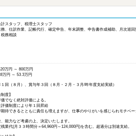
会計スタッフ、税理士スタッフ
業務、仕訳作業、記帳代行、確定申告、年末調整、申告書作成補助、月次巡回
、税務相談
20万円 ～ 800万円
8万円 ～ 53.3万円
年１回（８月）、賞与年３回（８月・２月・３月/昨年度支給実績）
給制度】
評価でなく絶対評価による。
な評価制度により年１回昇給
が期待できるとともに責任も増えますが、仕事のやりがいを感じられモチベー
験、能力など考慮の上、決定いたします。
残業代(月３３時間分＝64,960円～124,000円)を含む。超過分は別途支給。