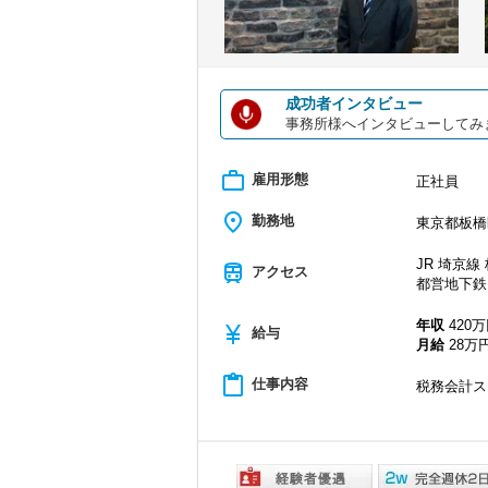
成功者インタビュー
事務所様へインタビューしてみ
work_outline
雇用形態
正社員
place
勤務地
東京都板橋区
JR 埼京線
train
アクセス
都営地下鉄 
年収
420万
currency_yen
給与
月給
28万円
content_paste
仕事内容
税務会計ス