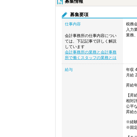
募集情報
募集要項
仕事内容
税務
入力
業務
会計事務所の仕事内容につい
ては、下記記事で詳しく解説
しています
会計事務所の業務と会計事務
所で働くスタッフの業務とは
給与
年収
4
月給
2
昇給
【昇
相対
公平
昇給
※経
※固定