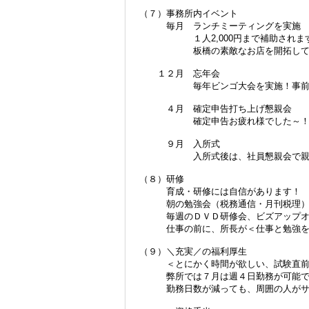
（７）事務所内イベント
毎月 ランチミーティングを実施
１人2,000円まで補助されますの
板橋の素敵なお店を開拓してく
１２月 忘年会
毎年ビンゴ大会を実施！事前に欲
４月 確定申告打ち上げ懇親会
確定申告お疲れ様でした～！高級
９月 入所式
入所式後は、社員懇親会で親交
（８）研修
​育成・研修には自信があります！
朝の勉強会（税務通信・月刊税理）
毎週のＤＶＤ研修会、ビズアップオ
仕事の前に、所長が＜仕事と勉強を両
（９）＼充実／の福利厚生
＜とにかく時間が欲しい、試験直前
弊所では７月は週４日勤務が可能で
勤務日数が減っても、周囲の人がサ