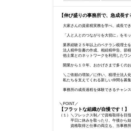
【伸び盛りの事務所で、急成長す
大家さんの資産税実務を学べ、成長でき
「人と人とのつながりを大切に」をモッ
業界経験２５年以上のベテラン税理士を
法人税申告書の作成、相続税申告、節税
他士業とのネットワークを利用したワン
開業から１０年、おかげさまで多くのお
＼ご依頼の増加／に伴い、税理士法人化
私たちを支えてくれる新しい仲間を募集
事務所の成長過程を体験できるチャンス
＼POINT／
【フラットな組織が自慢です！】
（１）＼フレックス制／で資格取得を目
平日に休みを取ったり、午後から始業
資格取得と仕事の両立も、当事務所