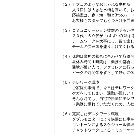
（２）カフェのようなおしゃれな事務所
入り口には大きな水槽を置いて、お客
応接室は、森・海・和と3つのテーマ
お客様もスタッフもくつろげる雰囲気
（３）コミュニケーション抜群の明るい
２０代～５０代が１/４ずつ在籍する
チームワークを大事にし、皆で楽しく
チームの雰囲気を盛り上げてくれる明
（４）休憩は業務の都合に合わせて取得
昼休み時間１時間は、業務の都合に合
受験が近い人は、ファミレスに行って
ピークの時間帯をずらして静かに休憩
（５）テレワーク環境
ご家庭の事情で、今日はテレワーク
ケガをしてしまい、通勤が難しい
そんな時でも、自宅で快適にテレワ
（業務に慣れていただくため、入社半
（６）充実したデスクワーク環境
ダブルモニターにより快適に仕事を
キントーンによるスケジュール管理
チャットワークによるコミュニケーシ