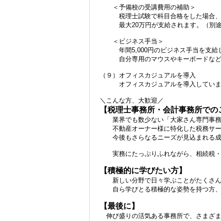
＜予備校の受講費用の補助＞
税理士試験で科目合格をした場合、予
最大20万円が支給されます。（別途
＜ビジネス手当＞
年間5,000円のビジネス手当を支給
自分専用のマウスやキーボードなどの
（９）オフィスカジュアルを導入
オフィスカジュアルを導入していま
＼こんな方、大歓迎／
【税理士事務所・会計事務所での
業界でも数少ない「大家さん専門事務
不動産オーナー様に特化した税務サー
今後もさらなるニーズが見込まれる成
実務にたっぷりふれながら、相続税・法
【積極的に学びたい方】
新しい分野で日々学ぶことがたくさんあ
自ら学びとる積極的な姿勢を持つ方、
【最後に】
伸び盛りの活気ある事務所で、さまざま