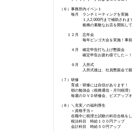
（６）事務所内イベント
毎月 ランチミーティングを実施
１人2,000円まで補助されますの
板橋の素敵なお店を開拓してく
１２月 忘年会
毎年ビンゴ大会を実施！事前に欲
４月 確定申告打ち上げ懇親会
確定申告お疲れ様でした～！ちょっ
９月 入所式
入所式後は、社員懇親会で親交
（７）研修
​育成・研修には自信があります！
朝の勉強会（税務通信・月刊税理）
毎週のＤＶＤ研修会、ビズアップオ
（８）＼充実／の福利厚生
＜資格手当＞
在職中に税理士試験の科目合格をした
税法科目 時給１００円アップ
会計科目 時給５０円アップ