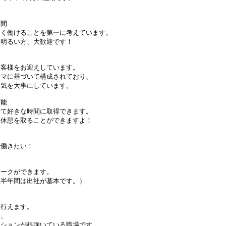
仲間
働けることを第一に考えています。
るい方、大歓迎です！
様をお迎えしています。
に基づいて構成されており、
を大事にしています。
可能
好きな時間に取得できます。
憩を取ることができますよ！
働きたい！
！
ークができます。
年間は出社が基本です。）
行えます。
、
ョンが根強いている職場です。