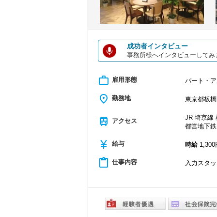
成功者インタビュー
事務所様へインタビューしてみ
work_outline
雇用形態
パート・ア
place
勤務地
東京都板橋区
JR 埼京線
train
アクセス
都営地下鉄 
currency_yen
給与
時給
1,300
content_paste
仕事内容
入力スタッ