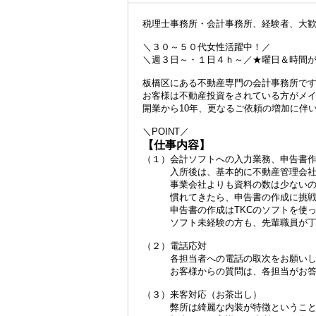
税理士事務所・会計事務所、経験者、大
＼３０～５０代女性活躍中！／
＼週３日～・１日４ｈ～／★曜日＆時間
板橋区にある不動産専門の会計事務所で
お客様は不動産投資をされている方がメ
開業から10年、更なるご依頼の増加に伴
＼POINT／
【仕事内容】
（１）会計ソフトへの入力業務、申告書作
入所後は、基本的に不動産管理会社の
事業会社よりも資料の数は少ないので
慣れてきたら、申告書の作成に挑戦
申告書の作成はTKCのソフトを使っ
ソフト未経験の方も、先輩職員が丁寧
（２）電話応対
各担当者への電話の取次をお願いし
お客様からの質問は、各担当がお答え
（３）来客対応（お茶出し）
弊所は綺麗な内装が特徴ということも