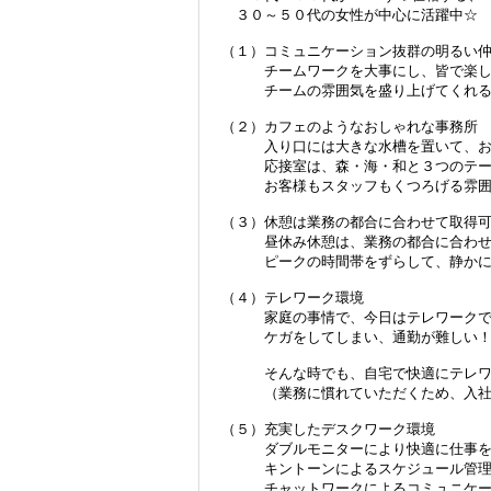
３０～５０代の女性が中心に活躍中☆
（１）コミュニケーション抜群の明るい
チームワークを大事にし、皆で楽しく
チームの雰囲気を盛り上げてくれる明
（２）カフェのようなおしゃれな事務所
入り口には大きな水槽を置いて、お客
応接室は、森・海・和と３つのテーマ
お客様もスタッフもくつろげる雰囲気
（３）休憩は業務の都合に合わせて取得
昼休み休憩は、業務の都合に合わせて
ピークの時間帯をずらして、静かに休
（４）テレワーク環境
家庭の事情で、今日はテレワークで
ケガをしてしまい、通勤が難しい
そんな時でも、自宅で快適にテレワ
（業務に慣れていただくため、入社半
（５）充実したデスクワーク環境
ダブルモニターにより快適に仕事を
キントーンによるスケジュール管理
チャットワークによるコミュニケーシ