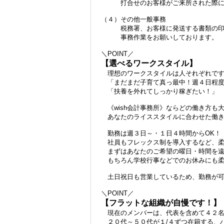
打合せのお客様がご来所された際には
（４）その他一般事務
税務署、お客様に発送する書類の印刷
事務作業をお願いしております。
＼POINT／
【選べるワークスタイル】
理想のワークスタイルは人それぞれです
「まだまだ子育て真っ最中！週４日程度
「扶養を外れてしっかり稼ぎたい！」
《wish会計事務所》ならどの働き方も
あなたのライススタイルに合わせた働き
勤務は週３日～・１日４時間からOK！
社員もフレックス制を導入するなど、柔
まずはあなたのご希望の曜日・時間を遠
もちろん学校行事などでのお休みにも柔
土日祝日も営業しているため、勤務が可
＼POINT／
【フラットな組織が自慢です！】
現在のメンバーは、代表を含めて４２
２０代～５０代が１/４ずつ在籍する、