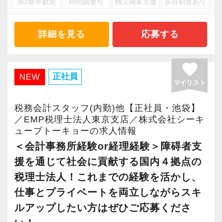
第2新卒歓迎
時間調整可
独立開業支援
歩合制度あり
企業ごとに異なるそれぞれの”成功”の先まで見据
え、＋αの価値を提供する。
そうすることで、私たちに関わる人すべての成
詳細を見る
応募する
功を後押ししたい。
この想いを胸に、ビジョンの実現に向けて邁進
favorite
しています。
正社員
NEW
マイリスト
■EMP３つの特徴
税務会計スタッフ(内勤)他【正社員・池袋】
・手続き代行だけじゃない
／EMP税理士法人東京支店／株式会社シーキ
ューブトーキョーの求人情報
豊富な経営支援スキルが身につく
＜会計事務所経験or経理経験＞障碍者支
コーチング、マニュアル化、就労継続支援施設
援を通じて社会に貢献する国内４拠点の
等の業界特化型ノウハウなど。
現場で培ってきた知見を間近で吸収でき、経営
税理士法人！これまでの経験を活かし、
支援のプロフェッショナルへの道を切り拓けま
仕事とプライベートを両立しながらスキ
す。
ルアップしたい方はぜひご応募くださ