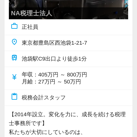
し】
■東京支店の特徴
当法人の場合、同じOJTでも、やるべきことを
■ 教育体制について
NA税理士法人
【特徴１/売上１億円以下の一人経営者に特化】
一方的に与えられて、それができなければ不安
入所後は教育チームに所属し、基礎から丁寧に
売上1億円以下の一人経営者に提供している『ラ
work_outline
正社員
になるなんてことはありません。
学びます。
イト顧問サービス』が評価され、依頼が急増し
個々の知識やスキルレベルに合わせたオーダー
先輩の補助業務を通じて実務を覚え、徐々にお
ています。
place
東京都豊島区西池袋1-21-7
メイドの教育で、一連の作業に慣れていくまで
客様対応にも同席します。
柔軟にサポートしていきます。
train
具体的には、
池袋駅C9出口より徒歩1分
1年ほどで担当を持つことを目指しますが、
・お客様への負担を減らす、丸投げオッケーの
具体的には、
当事務所は5名程度のチーム制を採用していま
年収
：405万円 ～ 800万円
記帳代行業務
currency_yen
・毎月１回の上司との面談により現状の課題や
す。
月給
：27万円 ～ 50万円
・適正な申告をするための、申告書作成業務
今後のやりたいことを共有しています。
・年１回の決算シュミレーションサービス業務
content_paste
税務会計スタッフ
・マニュアルが豊富なため、マニュアルを基に
・分からないことをすぐ相談できる
を行っています。
効率的に進められます。
・担当者不在時もチームでフォローできる
【2014年設立。変化を力に、成長を続ける税理
・コーチング研修により、コーチングを日々の
・一人で抱え込まない
東京支店代表の齊木が４０才ということもあ
士事務所です】
業務に活用しています。
り、お客様も２０代から４０代の方が多いで
私たちが大切にしているのは、
・その他、必要に応じて研修をご用意していま
安心して成長できる環境があります。