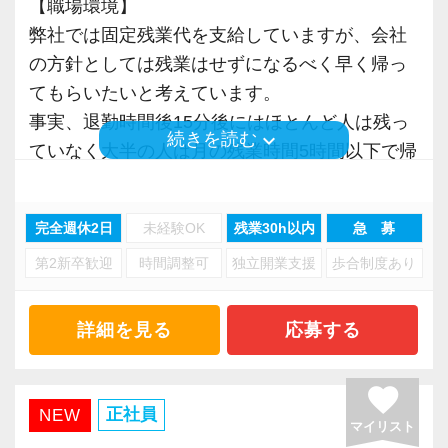
【職場環境】
弊社では固定残業代を支給していますが、会社
の方針としては残業はせずになるべく早く帰っ
てもらいたいと考えています。
事実、退勤時間後15分後にはほとんど人は残っ
keyboard_arrow_down
続きを読む
ていなく大半の人は月の残業時間5時間以下で帰
宅しています。
完全週休2日
未経験OK
残業30h以内
急 募
【他事務所との違い】
第2新卒歓迎
時間調整可
独立開業支援
歩合制度あり
お客様が全国にいるため、遠方のお客様を担当
する場合には飛行機や新幹線などで訪問して頂
きます。
詳細を見る
応募する
土日祝日などを絡めて観光して頂いても構いま
せん。
favorite
フリーアドレスを採用しているため、毎日違う
正社員
NEW
マイリスト
席で業務を行う形になります。