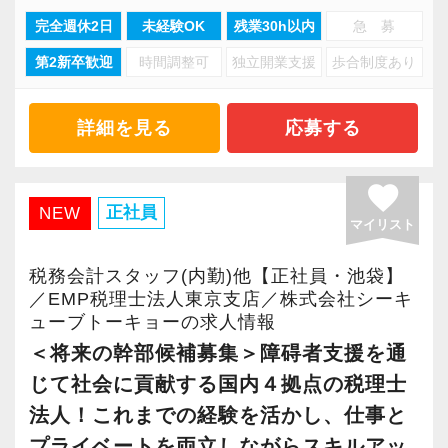
（旧：齊木税理士事務所）との繋がりが強く、
完全週休2日
未経験OK
残業30h以内
急 募
あれば聞きやすい職場を目指しています。
他にもさまざまな会計事務所から「記帳代行」
当面は事務作業から行って頂きますが、代表や
第2新卒歓迎
時間調整可
独立開業支援
歩合制度あり
の仕事を受注しております。
職員と一緒にお客様を訪問し、現場でどのよう
に対応するのかなどを体験して頂きます。
◆今回の募集について
詳細を見る
応募する
入社される方の成長に合わせて徐々に担当を引
職業指導（生活支援）スタッフを募集してい
き継いで頂きます。
ます。
favorite
・現在男性3名、女性4名の計7名の組織です。
正社員
NEW
マイリスト
【対面も、効率も大事にしたい方へ！】
・完全週休2日制のお仕事です。残業はほぼご
その信頼がご紹介を呼び、お客様は日本全国
ざいません。
税務会計スタッフ(内勤)他【正社員・池袋】
に！基本はITやメール・電話・LINE（社用携帯
・スケジュールに合わせて業務量は分担・調
／EMP税理士法人東京支店／株式会社シーキ
支給）で対応しつつ、遠方については半年に一
ューブトーキョーの求人情報
整していきますので、無理のないペースで働け
度のペースでご訪問することができます。
＜将来の幹部候補募集＞障碍者支援を通
ます。
また、近隣のお客様へも訪問は3カ月に一度にな
じて社会に貢献する国内４拠点の税理士
・（勤務時間）9：00～18：00／（サービス
っています。
提供時間）9：30～16：00
法人！これまでの経験を活かし、仕事と
お客様と対面でお話する機会を大事にしたい
・基本操作ができる程度のPCスキルをお持ち
プライベートを両立しながらスキルアッ