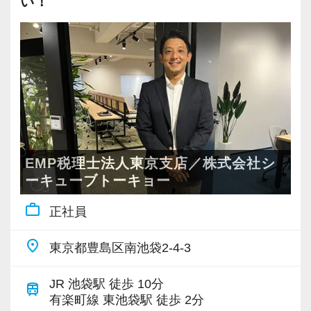
い！
・豊富なライセンスを活かし企業にワンストッ
プで貢献できる
EMPは、税理士・行政書士・社労士・中小企業
診断士を擁する士業グループです。
経営のあらゆる課題を解消し、クライアントの
事業拡大とビジョン実現を後押しできる体制が
整っています。
EMP税理士法人東京支店／株式会社シ
・全国４拠点の税理士法人クループ
ーキューブトーキョー
大阪本社、東京、名古屋、広島（2025年9月予
work_outline
正社員
定）
全国４拠点になります。
place
東京都豊島区南池袋2-4-3
柔軟な育成・評価で組織と共に成長できる
EMPグループの急拡大を支えているのは、スタ
JR 池袋駅 徒歩 10分
train
ッフ一人ひとりの努力と成長。
有楽町線 東池袋駅 徒歩 2分