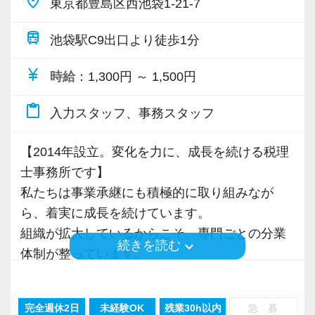
place
当法人の場合、同じOJTでも、やるべきことを
東京都豊島区西池袋1-21-7
落ち着いた組織の中で、専門性を高めていきた
考えている方。
一方的に与えられて、それができなければ不安
い方に適した環境です。
train
池袋駅C9出口より徒歩1分
になるなんてことはありません。
その想いを持つ方と、
個々の知識やスキルレベルに合わせたオーダー
■ 事業承継を続けているからこそ、ポストが生
currency_yen
時給
：1,300円 ～ 1,500円
長く一緒に歩んでいきたいと考えています。
メイドの教育で、一連の作業に慣れていくまで
まれる
柔軟にサポートしていきます。
content_paste
入力スタッフ、事務スタッフ
私たちは今後も事業承継を積極的に進めていき
ご応募をお待ちしています。
ます。
具体的には、
【2014年設立。変化を力に、成長を続ける税理
それに伴い、チーム数や拠点の拡大も続いてい
☆★リクルートサイトはこちら★☆
・毎月１回の上司との面談により現状の課題や
士事務所です】
ます。
https://na-tax.jp/recruit/
今後のやりたいことを共有しています。
私たちは事業承継にも積極的に取り組みなが
・マニュアルが豊富なため、マニュアルを基に
ら、着実に成長を続けています。
ポストは“空く”のを待つのではなく、
効率的に進められます。
組織が拡大しているからこそ、専門ごとの分業
組織の成長とともに“生まれていく”環境です。
keyboard_arrow_down
続きを読む
・コーチング研修により、コーチングを日々の
体制が整っています。
業務に活用しています。
やる気と適性があれば、
・その他、必要に応じて研修をご用意していま
■ 家庭と両立しながら働きたい方へ
す。
完全週休2日
未経験OK
残業30h以内
急 募
現在在籍しているパートスタッフの多くは子育