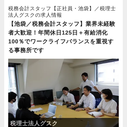
席にはバランスボールもあるので体幹を鍛えた
税務会計スタッフ【正社員・池袋】／税理士
い方は自由に使ってもらってます。
法人グスクの求人情報
ロボットができる仕事はロボットに作業を。と
【池袋／税務会計スタッフ】業界未経験
いうことで、RPAを導入し、人間が行わなくて
者大歓迎！年間休日125日＋有給消化
良い業務はロボットが作業をするように進めて
100％でワークライフバランスを重視す
いる最中です。
る事務所です
【顧問先拡大に伴う、増員採用です！】
新城代表は開業前の経験で、多くの動物病院を
ご支援。
その経験により、会計のみならず人事から開業
支援までトータルでサポートできるノウハウを
蓄積してきました。
独特の特徴やニーズがどこにあるかもわかって
いるため、獣医のお客様からすると安心してな
税理士法人グスク