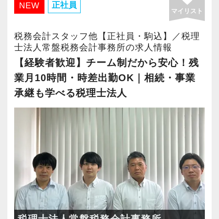
人数が右肩上がりに増加】を続けています。
正社員
NEW
マイリスト
業績好調による組織拡大にともない、新しくお
コツコツと正確に仕事を進められる方が活躍で
目立つ必要はありませんが、
迎えする「実務未経験」のメンバーが不安な
税務会計スタッフ他【正社員・駒込】／税理
きる環境です。
仕事に対して当事者意識を持ち、責任を引き受
く、心から安心して長く活躍できるよう、職場
士法人常盤税務会計事務所の求人情報
けられる方を歓迎します。
環境の改善と育成の仕組みづくりに本気で取り
【経験者歓迎】チーム制だから安心！残
■ 働きやすさについて
組んでいます。
業月10時間・時差出勤OK｜相続・事業
・扶養内勤務可能
■ 最後に
当事務所が誇る「4つの魅力」をご紹介します。
承継も学べる税理士法人
・社会保険完備
組織の成長に伴い、
・産休・育休実績多数
私たちが担う役割も年々広がっています。
―――【1】 1人で抱え込ませない「チーム制」
・池袋駅C9出口より徒歩1分
と「抜群の聞きやすさ」
だからこそ私たちは、
未経験の方に業務や責任を押し付けることは絶
ライフステージが変わっても働き続けられる環
単に業務をこなす存在ではなく、
対にしません。
境づくりを行っています。
お客様の課題に向き合い、価値を提供できる仲
誰もが安心して業務に取り組めるよう「チーム
間を求めています。
制」によるサポート体制を構築しています。
■ 最後に
週1回のチームミーティングでは、業務の進捗を
限られた時間の中でも、誰かの役に立てる仕事
これまでのご経験を活かしながら、さらに専門
共有するだけでなく、「今困っていること」を
税理士法人常盤税務会計事務所