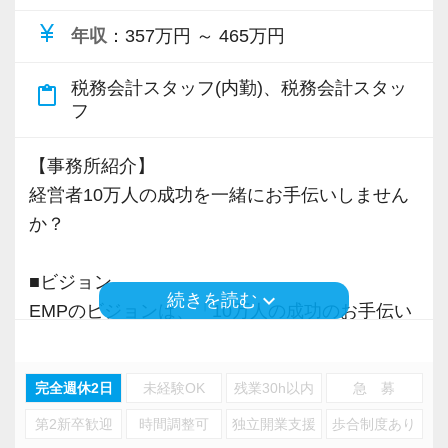
社員間の連携を重視した活気のある職場で、ス
currency_yen
年収
：357万円 ～ 465万円
キルと人柄を磨き、組織と共に大きく飛躍でき
ます。
税務会計スタッフ(内勤)、税務会計スタッ
content_paste
フ
■日本最大手の障碍者支援を通じて社会に貢献す
る税理士法人
【事務所紹介】
2023年8月に障碍者支援事業所シーキューブト
経営者10万人の成功を一緒にお手伝いしません
ーキョー（豊島区池袋）を開所しました。
か？
現在では20名以上（年内40名を予定）の障碍者
の方に協力いただいています。
■ビジョン
keyboard_arrow_down
シーキューブトーキョーでは記帳代行業務を実
続きを読む
EMPのビジョンは、「10万人の成功のお手伝い
施しており、EMP税理士法人では試算表のチェ
をすること」です。
ックや税務書類の作成、お客様対応などをして
経営者のパートナーとして伴走し、共に悩み、
います。
完全週休2日
未経験OK
残業30h以内
急 募
実践を支える。
第2新卒歓迎
時間調整可
独立開業支援
歩合制度あり
企業ごとに異なるそれぞれの”成功”の先まで見据
2024年7月に旧齊木税理士事務所より、EMP税