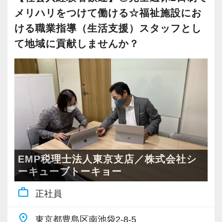
【対面も、効率も大事にしたい方へ！】
メリハリをつけて働ける☆福祉施設にお
いる最中です。
その信頼がご紹介を呼び、お客様は日本全国
ける職業指導（生活支援）スタッフとし
に！基本はITやメール・電話・LINE（社用携帯
【顧問先拡大に伴う、増員採用です！】
て地域に貢献しませんか？
支給）で対応しつつ、遠方については半年に一
新城代表は開業前の経験で、多くの動物病院を
度のペースでご訪問することができます。
ご支援。
また、近隣のお客様へも訪問は3カ月に一度にな
その経験により、会計のみならず人事から開業
っています。
支援までトータルでサポートできるノウハウを
お客様と対面でお話する機会を大事にしたい
蓄積してきました。
方。その上で、効率も重視しながら働きたい方
独特の特徴やニーズがどこにあるかもわかって
には最適です！
いるため、獣医のお客様からすると安心してな
んでも話せる相談相手となっています。
EMP税理士法人東京支店／株式会社シ
動物病院の業界に精通し、きめ細かな支援がで
ーキューブトーキョー
きる。その評判がご紹介につながり、着実に顧
work_outline
正社員
問先は拡大しています。
今回も、それに対応するべく行われる増員募集
place
東京都豊島区南池袋2-8-5