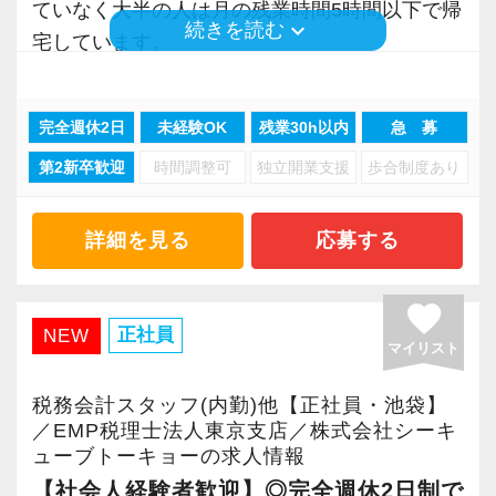
ていなく大半の人は月の残業時間5時間以下で帰
keyboard_arrow_down
続きを読む
宅しています。
【新たな環境でのリスタートを応援！】
転職の際は経験者の方、とはいっても新しい環
【他事務所との違い】
境に飛び込むわけです。
完全週休2日
未経験OK
残業30h以内
急 募
お客様が全国にいるため、遠方のお客様を担当
最初のフォローは大切だと考えています。
第2新卒歓迎
時間調整可
独立開業支援
歩合制度あり
する場合には飛行機や新幹線などで訪問して頂
当初は代表や職員と一緒にお客様先へ同行し、
きます。
現場でどう対応するのか。
土日祝日などを絡めて観光して頂いても構いま
詳細を見る
応募する
どんなご相談が多いのかなど、体験して頂きま
せん。
す。
フリーアドレスを採用しているため、毎日違う
favorite
席で業務を行う形になります。
正社員
NEW
その後は徐々に担当を引き継ぎ。
マイリスト
席にはバランスボールもあるので体幹を鍛えた
経験を活かせる事業会社のお客様もお任せしつ
い方は自由に使ってもらってます。
税務会計スタッフ(内勤)他【正社員・池袋】
つ、動物病院の顧問担当や融資相談など幅広く
ロボットができる仕事はロボットに作業を。と
／EMP税理士法人東京支店／株式会社シーキ
お任せする予定です。
ューブトーキョーの求人情報
いうことで、RPAを導入し、人間が行わなくて
【社会人経験者歓迎】◎完全週休2日制で
良い業務はロボットが作業をするように進めて