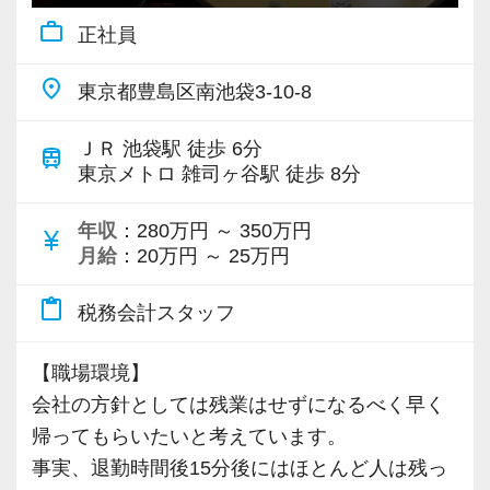
んでも話せる相談相手となっています。
work_outline
正社員
動物病院の業界に精通し、きめ細かな支援がで
きる。その評判がご紹介につながり、着実に顧
place
東京都豊島区南池袋3-10-8
問先は拡大しています。
今回も、それに対応するべく行われる増員募集
ＪＲ 池袋駅 徒歩 6分
train
です！
東京メトロ 雑司ヶ谷駅 徒歩 8分
年収
：280万円 ～ 350万円
【ノウハウをしっかり共有します！】
currency_yen
月給
：20万円 ～ 25万円
お客様の特徴や、その期待にお応えするための
ノウハウなどは、今のスタッフと共に事務所の
content_paste
税務会計スタッフ
財産として深めている真っ最中！
それらを吸収し、応用することで安心感高く業
【職場環境】
務に取り組んでもらえるはずです。
会社の方針としては残業はせずになるべく早く
もちろん税務のプロとしてなら代表や税理士
帰ってもらいたいと考えています。
に、動物病院の業界知識なら先輩たちにいつで
事実、退勤時間後15分後にはほとんど人は残っ
も相談してください。