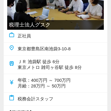
税理士法人グスク
work_outline
正社員
place
東京都豊島区南池袋3-10-8
ＪＲ 池袋駅 徒歩 6分
train
東京メトロ 雑司ヶ谷駅 徒歩 8分
年収
：400万円 ～ 700万円
currency_yen
月給
：28万円 ～ 50万円
content_paste
税務会計スタッフ