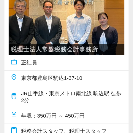
■ 働きやすさと学びの両立
主な業務は、
毎週木曜日はノー残業デー。ほとんどの職員が
18時には退社します。
・会計データの入力補助
また繁忙期以外の残業は19時までと決め、効率
・資料のスキャンや整理
的な働き方を徹底しています。
・電話応対
（シャットダウンツールの導入により、19時以
税理士法人常盤税務会計事務所
・請求書の郵送 など
降はPCの使用ができません）
work_outline
正社員
入力業務が未経験でも問題ありません。
一定条件を満たせば、
place
東京都豊島区駒込1-37-10
先輩スタッフが丁寧にOJTでサポートします。
リモートワークや時差出勤も可能です。
JR山手線・東京メトロ南北線 駒込駅 徒歩
train
簿記の資格や会計業務の経験をお持ちの方も歓
また、毎週の研修、IT研修、外部講師による勉
2分
迎します。
強会など、
currency_yen
年収
：350万円 ～ 450万円
スキルや経験を活かして活躍いただける環境で
学びの機会も継続的に設けています。
す。
content_paste
税務会計スタッフ、税理士スタッフ