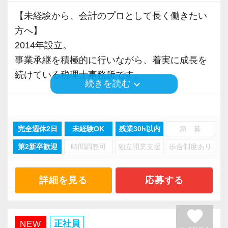
キルと人柄を磨き、組織と共に大きく飛躍でき
す。
【未経験から、会計のプロとして長く働きたい
ます。
今後も、一人経営者は増加する市場のため、じ
方へ】
っくりと経験と知識を積み、将来的には幹部と
2014年設立。
■日本最大手の障碍者支援を通じて社会に貢献す
して活躍してください。
事業承継を積極的に行いながら、着実に成長を
る税理士法人
続けている税理士事務所です。
2023年8月に障碍者支援事業所シーキューブト
keyboard_arrow_down
続きを読む
【特徴２/手間は最小限、利益は最大限がテー
ーキョー（豊島区池袋）を開所しました。
マ】
私たちが大切にしているのは、
現在では20名以上（年内40名を予定）の障碍者
お客様の手間を最小限にし、お客様利益を最大
「お客様の成長のために何ができるか」を誠実
の方に協力いただいています。
完全週休2日
未経験OK
残業30h以内
急 募
限にする心がけた未来創造支援をしています。
に考え続けること。
シーキューブトーキョーでは記帳代行業務を実
もちろん、社員の方の手間も最小限、利益（経
第2新卒歓迎
時間調整可
独立開業支援
歩合制度あり
施しており、EMP税理士法人では試算表のチェ
験）は最大限を心がけた業務内容にしていま
業界が大きく変化する中でも、私たちは一歩ず
ックや税務書類の作成、お客様対応などをして
す。
つ組織を広げ、
詳細を見る
応募する
います。
毎年新しい仲間とお客様を迎え入れてきまし
具体的には、
た。
2024年7月に旧齊木税理士事務所より、EMP税
favorite
・チャット、ZOOMの積極活用により、手間や
拡大を続けながらも、土台は常に“丁寧な仕事”で
正社員
NEW
理士法人東京支店へ組織変更しました。