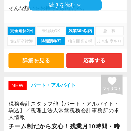
されているため、繁忙期を除けば、定時でサッ
keyboard_arrow_down
続きを読む
そんな想いをお持ちのあなたへ。
と退社するスタッフがほとんどです。
当事務所で、理想のスキルアップと働きやすさ
を同時に叶えませんか？
さらに、メンバーから「本当に助かる！」と大
完全週休2日
未経験OK
残業30h以内
急 募
好評なのが【時差出勤制度】です。
第2新卒歓迎
時間調整可
独立開業支援
歩合制度あり
税理士法人常盤税務会計事務所は、20代〜40代
出社・退社時間を1時間の範囲内（30分単位）で
を中心とした、落ち着きのある相談しやすい税
前後にスライドさせることができます。
理士法人です。
詳細を見る
応募する
「平日の朝に通院を済ませてから少し遅めに出
おかげさまで、紹介や新規契約により【顧問法
社する」
人数を右肩上がりに増加】させ続けています。
favorite
「朝は子供を保育園に送ってから出社する」
業績好調による組織拡大と、メンバーの業務引
パート・アルバイト
NEW
「資格取得のために専門学校の講義がある日
マイリスト
き継ぎのため、新しくお迎えするスタッフが不
は、早めに出社して18時に退社して学校へ向か
安なく、心から安心して長く活躍できるよう、
税務会計スタッフ他【パート・アルバイト・
う」
職場環境の改善と仕組みづくりに本気で取り組
駒込】／税理士法人常盤税務会計事務所の求
など、それぞれのライフスタイルや勉強スケジ
人情報
んでいます。
ュールに合わせた柔軟な働き方が可能です。
チーム制だから安心！残業月10時間・時
当事務所が誇る「4つの魅力」をご紹介します。
また、有給休暇の取得率も80％以上を誇り、お