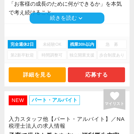
す。
「お客様の成長のために何ができるか」を本気
す。
今後も、一人経営者は増加する市場のため、じ
で考え続けること。
■ 学び続けられる環境
っくりと経験と知識を積み、将来的には幹部と
keyboard_arrow_down
続きを読む
従業員がしたいことを実現し、お客様のお役に
毎週の社内研修、月1回のIT研修、外部講師によ
して活躍してください。
AIの進化や業界再編が進む中、
立てるサービス提供を行える。
る勉強会など、
私たちは事業承継を積極的に行いながら、着実
そんな好循環を生み出すためにも今後も色々な
学びの機会を継続的に設けています。
【特徴２/手間は最小限、利益は最大限がテー
完全週休2日
未経験OK
残業30h以内
急 募
に規模を拡大してきました。
取り組みを進めていきたいと考えています。
マ】
第2新卒歓迎
時間調整可
独立開業支援
歩合制度あり
税理士を目指して勉強している職員も多く、
お客様の手間を最小限にし、お客様利益を最大
拡大を続けていますが、目指しているのは“安定
超高齢化の税理士業界で、次世代を担うのが
繁忙期以外の残業は少なめです。
限にする心がけた未来創造支援をしています。
した土台のある成長”。
詳細を見る
応募する
我々だと思っています。
もちろん、社員の方の手間も最小限、利益（経
一時的な勢いではなく、長く続く組織づくりを
ぜひ、あなたの力を貸してください。
努力を続ける人が、着実に力を伸ばしていける
験）は最大限を心がけた業務内容にしていま
重視しています。
ご応募をお待ちしております。
環境です。
favorite
す。
パート・アルバイト
NEW
マイリスト
■ 経験を活かし、腰を据えて働ける環境
■ 働き方について
具体的には、
これまでのご経験を活かし、
毎週木曜日はノー残業デー。
入力スタッフ他【パート・アルバイト】／NA
・チャット、ZOOMの積極活用により、手間や
お客様対応を中心とした業務をお任せします。
税理士法人の求人情報
繁忙期以外の残業は19時までと決めています。
移動時間の削減