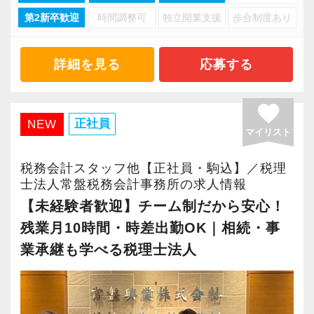
・チームリーダー
第2新卒歓迎
時間調整可
独立開業支援
歩合制度あり
て世代です。
・拠点責任者
従業員がしたいことを実現し、お客様のお役に
扶養内勤務の方もいれば、フルタイムに近い働
・管理職
立てるサービス提供を行える。
き方をしている方もいます。
詳細を見る
応募する
そんな好循環を生み出すためにも今後も色々な
といった役割を担っていただくことも可能で
取り組みを進めていきたいと考えています。
お子さまの急な体調不良や学校行事などにも柔
す。
favorite
軟に対応しています。
正社員
NEW
マイリスト
超高齢化の税理士業界で、次世代を担うのが
もちろん、
我々だと思っています。
「無理なく、長く働けること」
プレーヤーとして専門性を極める道も選べま
税務会計スタッフ他【正社員・駒込】／税理
ぜひ、あなたの力を貸してください。
それを大切にしている職場です。
士法人常盤税務会計事務所の求人情報
す。
ご応募をお待ちしております。
【未経験者歓迎】チーム制だから安心！
■ 製造部門（入力専属チーム）でのお仕事
キャリアを「用意された型」にはめるのではな
残業月10時間・時差出勤OK｜相続・事
入所後は、会計データ部（製造部門）に所属し
く、
業承継も学べる税理士法人
ていただきます。
ご自身の志向に合わせて描いていける組織で
現在10名以上が在籍する、入力専属のチームで
す。
す。