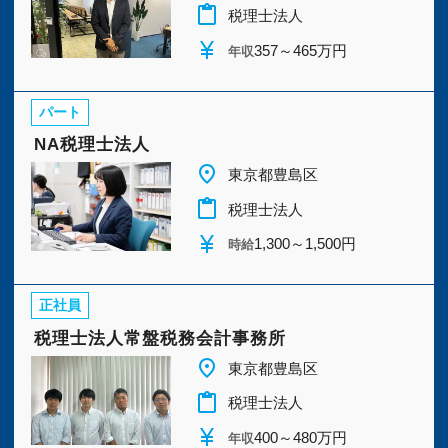
今すぐ会員登録
content_paste
税理士法人
currency_yen
357～465万円
年収
PC版サイトを見る
パート
NA税理士法人
place
東京都豊島区
採用ご担当者様
content_paste
税理士法人
currency_yen
1,300～1,500円
時給
正社員
税理士法人常盤税務会計事務所
place
東京都豊島区
content_paste
税理士法人
currency_yen
400～480万円
年収