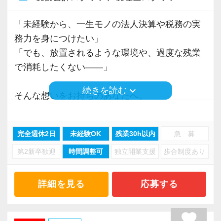
税理士資格を目指す方も多く、
同じ業務を担当するメンバーが多いため、
実務と勉強を両立しながら成長できる環境で
「未経験から、一生モノの法人決算や税務の実
す。
務力を身につけたい」
・分からないことをすぐ聞ける
「でも、放置されるような環境や、過度な残業
・急なお休みでもフォローし合える
■ 求める人物像
で消耗したくない――」
・業務が属人化しない
・誠実にお客様と向き合える方
・チームで協力しながら成果を出せる方
keyboard_arrow_down
続きを読む
そんな想いをお持ちのあなたへ。
安心して働ける体制が整っています。
・組織の成長とともに、自身も成長し続けたい
当事務所で、正社員として理想のスキルアップ
方
と働きやすさを同時に叶えませんか？
■ チームで支える組織です
完全週休2日
未経験OK
残業30h以内
急 募
担当者チーム（5人1組）とは別に、
加えて私たちは、
第2新卒歓迎
時間調整可
独立開業支援
歩合制度あり
税理士法人常盤税務会計事務所は、経験豊富な
入力専属チームがあることで、役割分担が明確
自ら考え、主体的に動ける方を求めています。
50代の代表が率いる、20代〜40代を中心とし
になっています。
た、落ち着いていて相談がしやすい税理士法人
詳細を見る
応募する
与えられた業務をこなすだけでなく、
です。
それぞれの専門性を活かしながら、
「どうすればもっと良くなるか」を考え、行動
私たちは、紹介や新規のご契約により【顧問法
favorite
事務所全体でお客様を支えています。
に移せること。