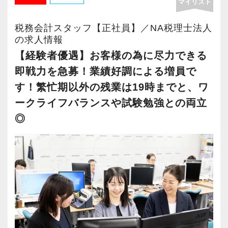
マイリスト
移動時間の削減
す。
東京支店では、税理士業務の強化を図るため
・独自の資料収集ファイルと記帳代行会社（グ
税務会計スタッフ【正社員】／NA税理士法人
に、『10万人の成功のお手伝いをすること』
ループ会社）を活用した入力作業の削減
■ 採用で大切にしていること
の求人情報
に、一緒に取り組んでくれる方を募集していま
・数字を基にした、シュミレーションによる将
経験や知識よりも重視しているのは、
【経験者優遇】お客様の為に尽力できる
す。
来利益の見える化
即戦力を急募！業績好調による増員で
・コーチングを活用したコミュケーションによ
・素直に学び続けられること
す！繁忙期以外の残業は19時までと、ワ
お人柄重視で採用を行っておりますので、穏や
る気づきの最大化
・努力を継続できること
かで誠実なメンバーが揃い、風通しの良い環境
ークライフバランスや試験勉強との両立
を心がけています。
・周囲と協力しながら主体的に動けること
です。
◎
・今お持ちの能力をもう一段階スキルアップし
習熟度に応じて携わる仕事の範囲を広げていく
未経験でも問題ありません。
たい
ため、新しくご入社いただく方も、お客様から
ただし、「教えてもらう」だけではなく、
・障碍者支援を通じて社会に貢献したい
の刺激を受けながら自らの成長を感じていただ
自ら吸収しようとする姿勢は欠かせません。
・仕事とプライベートを両立し長く勤めたい
けることと思います。
上記に当てはまる方、ぜひ当法人をご検討くだ
腰を据えて専門性を身につけたい方を歓迎しま
さい！
【特徴３/オーダーメイドの指導で成長を後押
す。