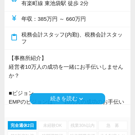
有楽町線 東池袋駅 徒歩 2分
currency_yen
年収
：385万円 ～ 660万円
税務会計スタッフ(内勤)、税務会計スタッ
content_paste
フ
【事務所紹介】
経営者10万人の成功を一緒にお手伝いしません
か？
■ビジョン
keyboard_arrow_down
続きを読む
EMPのビジョンは、「10万人の成功のお手伝い
をすること」です。
経営者のパートナーとして伴走し、共に悩み、
完全週休2日
未経験OK
残業30h以内
急 募
実践を支える。