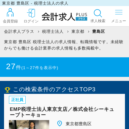
東京都 豊島区 - 税理士法人の求人
求人検索
会員登録
ログイン
会計求人プラス
税理士法人
東京都
豊島区
東京都 豊島区 税理士法人の求人情報、転職情報です。未経験
ログイン
からでも働ける会計業界の求人情報も多数掲載中。
27
件
(1～27件を表示中)
最近見た求人
この検索条件のアクセスTOP3
emoji_events
マイリスト
正社員
EMP税理士法人東京支店／株式会社シーキュ
お問い合わせ
ーブトーキョー
place
東京都豊島区