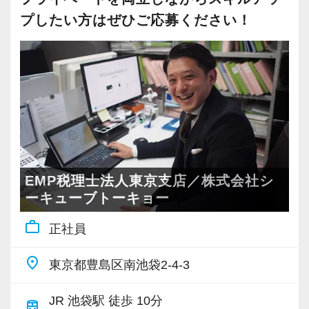
方。その上で、効率も重視しながら働きたい方
であれば、資格や経験は問いません。
プしたい方はぜひご応募ください！
には最適です！
「関わる人が全員楽しめる」事業所を一緒に
作っていきませんか？
◆会計・税務の仕事を通じた福祉事業に興味が
ある方、大歓迎です。
ぜひ、あなたの力を貸してください。
ご応募をお待ちしております。
EMP税理士法人東京支店／株式会社シ
ーキューブトーキョー
◆職場見学可能です！！
work_outline
正社員
お気軽にお問い合わせください。
https://c3-tokyo.com/
place
東京都豊島区南池袋2-4-3
JR 池袋駅 徒歩 10分
train