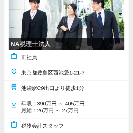
プで貢献できる
■東京支店の特徴
EMPは、税理士・行政書士・社労士・中小企業
【特徴１/売上１億円以下の一人経営者に特化】
診断士を擁する士業グループです。
売上1億円以下の一人経営者に提供している『ラ
経営のあらゆる課題を解消し、クライアントの
イト顧問サービス』が評価され、依頼が急増し
事業拡大とビジョン実現を後押しできる体制が
NA税理士法人
ています。
整っています。
work_outline
正社員
具体的には、
・全国４拠点の税理士法人クループ
place
・お客様への負担を減らす、丸投げオッケーの
東京都豊島区西池袋1-21-7
大阪本社、東京、名古屋、広島（2025年9月予
記帳代行業務
定）
train
池袋駅C9出口より徒歩1分
・適正な申告をするための、申告書作成業務
全国４拠点になります。
・年１回の決算シュミレーションサービス業務
柔軟な育成・評価で組織と共に成長できる
年収
：390万円 ～ 405万円
currency_yen
を行っています。
月給
：26万円 ～ 27万円
EMPグループの急拡大を支えているのは、スタ
ッフ一人ひとりの努力と成長。
content_paste
東京支店代表の齊木が４０才ということもあ
税務会計スタッフ
社員間の連携を重視した活気のある職場で、ス
り、お客様も２０代から４０代の方が多いで