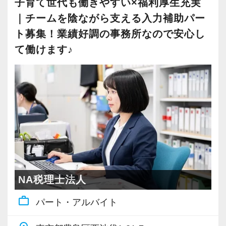
子育て世代も働きやすい×福利厚生充実
（シャットダウンツールの導入により、19時以
・独自の資料収集ファイルと記帳代行会社（グ
入力業務や書類作成などは専任チームがサポー
｜チームを陰ながら支える入力補助パー
降はPCの使用ができません）
ループ会社）を活用した入力作業の削減
トしますので、
ト募集！業績好調の事務所なので安心し
・数字を基にした、シュミレーションによる将
お客様への提案や経営支援に集中できる環境で
仕事に集中し、終わったら自分の時間を大切に
て働けます♪
来利益の見える化
す。
する。
・コーチングを活用したコミュケーションによ
長く働ける環境づくりにも力を入れています。
る気づきの最大化
入所後は既存のお客様を引き継ぎ、
を心がけています。
1年程度で20件前後の担当を持っていただく予定
■ 最後に
です。
未経験から専門職へ進む道は、決して楽ではあ
習熟度に応じて携わる仕事の範囲を広げていく
りません。
ため、新しくご入社いただく方も、お客様から
「担当を持ちながらも、孤立しない」
の刺激を受けながら自らの成長を感じていただ
ですが、本気で力をつけたい人にとっては、着
けることと思います。
当事務所は5名1組のチーム制。
NA税理士法人
実に成長できる環境があります。
担当者が不在でもフォローできる体制を整えて
【特徴３/オーダーメイドの指導で成長を後押
work_outline
パート・アルバイト
います。
「できるようになりたい」という意志を持ち、
し】
会計の世界で一歩ずつ専門性を身につけたいと