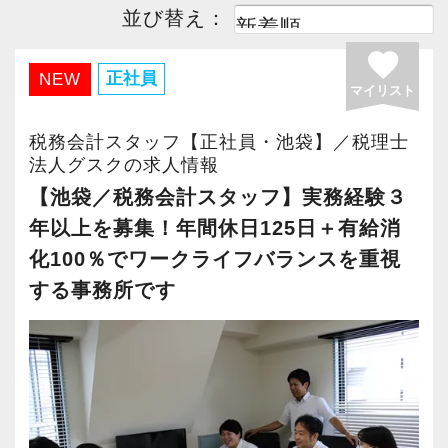
並び替え：
favorite
正社員
NEW
マイリスト
税務会計スタッフ【正社員・池袋】／税理士
法人グスクの求人情報
【池袋／税務会計スタッフ】実務経験３
年以上を募集！年間休日125日＋有給消
化100％でワークライフバランスを重視
する事務所です