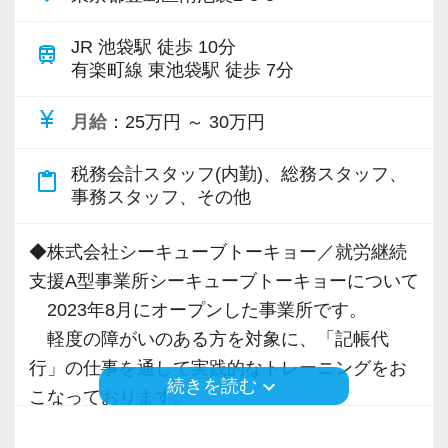
です！
JR 池袋駅 徒歩 10分
train
有楽町線 東池袋駅 徒歩 7分
【ノウハウをしっかり共有します！】
お客様の特徴や、その期待にお応えするための
currency_yen
月給
：25万円 ～ 30万円
ノウハウなどは、今のスタッフと共に事務所の
財産として深めている真っ最中！
税務会計スタッフ(内勤)、総務スタッフ、
content_paste
それらを吸収し、応用することで安心感高く業
事務スタッフ、その他
務に取り組んでもらえるはずです。
もちろん税務のプロとしてなら代表や税理士
◆株式会社シーキューブトーキョー／就労継続
に、動物病院の業界知識なら先輩たちにいつで
支援A型事業所シーキューブトーキョーについて
も相談してください。
2023年8月にオープンした事業所です。
軽度の障がいのある方を対象に、「記帳代
【未経験でも安心！】
行」の仕事を通して実践的なトレーニングをお
keyboard_arrow_down
続きを読む
弊社では数年前から未経験の採用をしていま
こなっております。
す。
当事業所では豊島区にあるEMP税理士法人
未経験の方でも一から教え、わからないことが