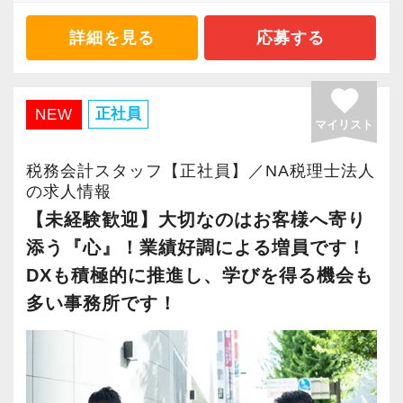
え、＋αの価値を提供する。
理士法人東京支店へ組織変更しました。
そうすることで、私たちに関わる人すべての成
詳細を見る
応募する
東京支店では、税理士業務の強化を図るため
功を後押ししたい。
に、『10万人の成功のお手伝いをすること』
この想いを胸に、ビジョンの実現に向けて邁進
favorite
に、一緒に取り組んでくれる方を募集していま
しています。
正社員
NEW
す。
マイリスト
■EMP３つの特徴
税務会計スタッフ【正社員】／NA税理士法人
お人柄重視で採用を行っておりますので、穏や
・手続き代行だけじゃない
の求人情報
かで誠実なメンバーが揃い、風通しの良い環境
豊富な経営支援スキルが身につく
【未経験歓迎】大切なのはお客様へ寄り
です。
コーチング、マニュアル化、就労継続支援施設
添う『心』！業績好調による増員です！
・今お持ちの能力をもう一段階スキルアップし
等の業界特化型ノウハウなど。
DXも積極的に推進し、学びを得る機会も
たい
現場で培ってきた知見を間近で吸収でき、経営
多い事務所です！
・障碍者支援を通じて社会に貢献したい
支援のプロフェッショナルへの道を切り拓けま
・仕事とプライベートを両立し長く勤めたい
す。
上記に当てはまる方、ぜひ当法人をご検討くだ
さい！
・豊富なライセンスを活かし企業にワンストッ