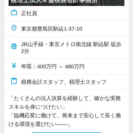
がしたい。
性を高めたい方。
全員でクリアにしていきます。
work_outline
正社員
代表の大山を含め、全員の距離が近く、日常的
丁寧に、誠実に仕事に取り組める方をお待ちし
そして、組織の一員として主体的に関わってい
に「ちょっといいですか？」とデスク越しに声
place
ています。
きたい方。
東京都豊島区駒込1-37-10
を掛け合える温かで穏やかな雰囲気が自慢で
す。
JR山手線・東京メトロ南北線 駒込駅 徒歩
☆★リクルートサイトはこちら★☆
そのような方とお会いできることを楽しみにし
train
「質問しづらくて一人で悩む」というストレス
2分
https://na-tax.jp/recruit/
ています。
とは無縁の職場です。
currency_yen
年収
：400万円 ～ 480万円
共に長く、お客様と組織を支えていける方のご
―――【2】 残業月10h程度＆時差出勤！ワーク
応募をお待ちしています。
content_paste
税務会計スタッフ、税理士スタッフ
ライフバランスを最優先できる仕組み
税理士業界は「残業が多くて当たり前」と思わ
☆★リクルートサイトはこちら★☆
「たくさんの法人決算を経験して、確かな実務
れがちですが、当事務所の月平均残業時間は
https://na-tax.jp/recruit/
スキルを身につけたい」
【10時間程度】と、業界内でもトップクラスに
「臨機応変に働けて、将来まで安心して長く働
少なめです。
ける環境を選びたい――」
業務の効率化とチームでの相互フォローが徹底