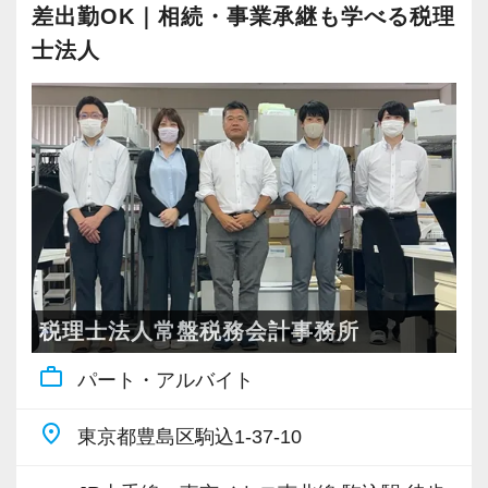
差出勤OK｜相続・事業承継も学べる税理
互いに休みをフォローし合う文化が根付いてい
―――【1】 1人で抱え込ませない「チーム制」
士法人
ます。
の安心感
顧問法人数が増えているからといって、スタッ
―――【3】 豊富な法人案件で、どこでも通用
フ一人に業務や責任を押し付けることは絶対に
する実務能力が未経験から身につく
しません。
当事務所の顧問先は、IT、飲食、小売、不動
誰もが安心して業務に取り組めるよう「チーム
産、建設、製造業など、非常にバラエティ豊か
制」によるサポート体制を構築しています。
です。
週1回のチームミーティングでは、業務の進捗を
様々な業種や規模の法人のお客様のサポートを
共有するだけでなく、「今困っていること」を
通じて、特定の分野に偏らない「どこにいって
税理士法人常盤税務会計事務所
全員でクリアにしていきます。
も通用する税務会計のスタンダードかつ確かな
代表の大山を含め、全員の距離が近く、日常的
work_outline
実務能力」がしっかりと身につきます。
パート・アルバイト
に「ちょっといいですか？」とデスク越しに声
「仕訳入力だけでなく、早く法人の決算書や申
を掛け合える温かで穏やかな雰囲気が自慢で
place
東京都豊島区駒込1-37-10
告書を作れるようになりたい」「ゆくゆくは経
す。
営のアドバイスができるようになりたい」とい