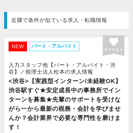
今すぐ会員登録
近隣で条件が似ている求人・転職情報
PC版サイトを見る
favorite
パート・アルバイト
NEW
マイリスト
採用ご担当者様
入力スタッフ他【パート・アルバイト・渋
谷】／税理士法人松本の求人情報
<渋谷>【実践型インターン/未経験OK】
渋谷駅すぐ★安定成長中の事務所でイン
ターンを募集★先輩のサポートを受けな
がら一から最新の税務・会計を学びませ
んか？会計業界で必要な専門性を磨けま
す！