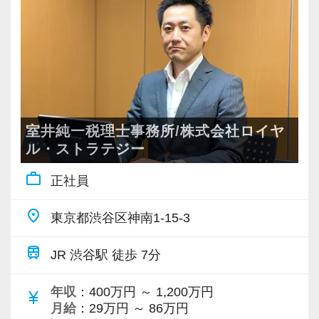
私共では、実務経験のない方も歓迎していま
現時点で深い知識や経験をお持ちでなくても安
す。
若いメンバーが多く明るい雰囲気で、全員がや
心してください！
る気に満ちあふれています。
社員と同じように実務経験を積みながら税法や
例えば…
自主性がある方には活躍できる舞台はいくらで
会計の知識を得られるようフォロー体制はバッ
「簿記の資格や税法の知識を活かしたお仕事が
もご用意するので、この業界で何か成し遂げた
チリです。
したい。」
い目標がある方は、ぜひ当社の門を叩いてくだ
「税理士試験の勉強を優先したいが、実務経験
室井純一税理士事務所/株式会社ロイヤ
さい！
【先輩スタッフのサポートを受けながら段階を
がないままでは不安。」
ル・ストラテジー
踏んでステップアップできます♪】
「一から専門性を磨ける環境で働きたい。」
work_outline
【ご紹介が多い安定企業でお客様から一番に信
正社員
入社してからのステップアッププランを準備し
頼される税務のプロを目指せます】
ています。あなたの成長にあわせてステップア
補助業務からスタートした上で、少しずつでき
place
東京都渋谷区神南1-15-3
私達は「税務のプロフェッショナルとしてお客
ップしていきましょう。
る範囲を広げていく。
様に寄り添う」ことが一つの使命です。
そして、社内外の研修を通じて専門知識を習得
train
JR 渋谷駅 徒歩 7分
▽ステップ1(入社〜約1ヶ月)
し、ちょっぴり専門性の高い業務にもチャレン
お客様から「こうしたい」という理想をいただ
先輩が担当しているお客様の月次試算表を作成
ジ。
年収
：400万円 ～ 1,200万円
currency_yen
いたら、それを一緒になって実現するために大
しながら少しずつレベルアップしていきましょ
月給
：29万円 ～ 86万円
未経験の業務でも、必ず２人以上の体制でのサ