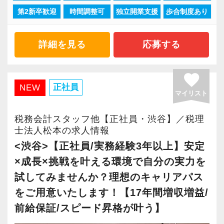
第2新卒歓迎
時間調整可
独立開業支援
歩合制度あり
「柏」「横浜」「大阪」の６拠点を展開してい
ます。
2021年6月に「渋谷オフィス」を新設し、その
詳細を見る
応募する
後「新宿オフィス」「大阪オフィス」「錦糸町
オフィス」が拡張移転！
favorite
さらに2022年12月には「柏オフィス」を開設
正社員
NEW
マイリスト
し、2025年には大阪オフィスを増床するなど、
事業拡大を続けています。
税務会計スタッフ他【正社員・渋谷】／税理
安定性抜群の環境で自己成長を実現できます。
士法人松本の求人情報
<渋谷>【正社員/実務経験3年以上】安定
社員の持つ「やる・やりたい」という気持ちを
×成長×挑戦を叶える環境で自分の実力を
大事にしているため、資格を持っていなくて
試してみませんか？理想のキャリアパス
も、スピーディーなキャリアアップが可能で
をご用意いたします！【17年間増収増益/
す！
前給保証/スピード昇格が叶う】