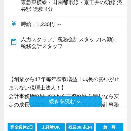
東急東横線・田園都市線・京王井の頭線 渋
谷駅 徒歩 4分
currency_yen
時給
：1,230円 ～
入力スタッフ、税務会計スタッフ(内勤)、
content_paste
税務会計スタッフ
【創業から17年毎年増収増益！成長の勢いが止
まらない税理士法人！】
会計事務所経験ゼロから実務経験を積むなら安
keyboard_arrow_down
続きを読む
定の成長企業で、今後も拡大していく会計事務
所でスタートしましょう！
完全週休2日
未経験OK
残業30h以内
急 募
現在当社では「渋谷」「新宿」「錦糸町」