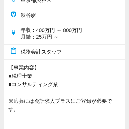
東京都渋谷区
train
渋谷駅
年収
：400万円 ～ 800万円
currency_yen
月給
：25万円 ～
content_paste
税務会計スタッフ
【事業内容】
■税理士業
■コンサルティング業
※応募には会計求人プラスにご登録が必要で
す。