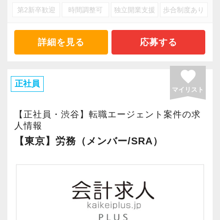
【「経験者だからこそ」の不安に寄り添い、丁
けるために「情熱家であれ！」がモットーで
ったことの相談先にも迷わず、何でもすぐに聞
第2新卒歓迎
時間調整可
独立開業支援
歩合制度あり
として、クライアントにより良いサービスを提
寧にサポートします】
す。
くことができて安心です。
【入社後の流れ／研修体制】
供できるものと考えます。
経験者だからこそ、抱える不安や悩みもあると
個々の経験やスキルを踏まえ、担当いただく業
詳細を見る
応募する
思います。
【求職者へのメッセージ】
数字が好きで人と関わるのが好きな人でした
務の種類や範囲は柔軟に設定させていただきま
私たちが経験してきたノウハウなどを若い世代
当社では、「こうなりたい」という将来のキャ
ら、この仕事に向いていると思います。
す。
の皆さんにお伝えし、そこから枝葉が広がるよ
favorite
例えば…
リアプランが明確な方が成長しています。
お客様からの「ありがとう」が、最大のやりが
＜以下は、一例です。＞
正社員
うに、多くのお客様へ喜んでいただける誠実な
「会計業界で数年頑張ってきたけど、記帳や申
マイリスト
そのため、採用面接では「1年後、3年後、5年後
いになります！
①会計ソフトへの入力作業、エクセル等を用い
サービスを提供できるようにしていきたいと考
告書作成に追われる毎日…」
にどうなりたいか？」を必ずお聞きします。
た資料作成、業務ソフトを用いた各種書類作
えています。
【正社員・渋谷】転職エージェント案件の求
「残業続きで資格取得に向けた勉強をする時間
たとえば希望年収があれば、その目標に向けて
はじめての仕事には不安もあるかもしれません
成、その他個別業務へサポートメンバーとして
人情報
もない…」
どう仕事をすればいいのか具体的にお伝えしま
が、当社は同じ目標をもったインターンの数も
参加
【東京】労務（メンバー/SRA）
税理士を目指す方、会計業界で働くプロフェッ
「新しい分野に挑戦したいけど、即戦力として
すので気軽に相談してください。
多く心強いですよ。やる気のある方、ご応募お
②巡回監査、中小企業の法人決算など
ショナルとして更なる成長・スキルアップを目
活躍できるか不安…」
待ちしています！
③株価算定などの財産評価、相続税申告など
指したい方。
意欲はあるのに最初の一歩が踏み出せない。
当社は積極的な人に惜しみなくチャンスを与え
④定期的な社内研修、外部研修への参加による
そんな向上心溢れる方のご応募をお待ちしてお
私共ではこうした経験者に向けたサポートも徹
るというスタイルで、経験年数を積めば自動的
専門知識の補充
ります！
底しています。
にキャリアアップするという仕組みになっては