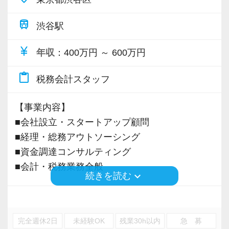
ることができました。
「経験豊富な得意分野（資産税、財産評価、申
・巡回監査業務
社会保険等の一般的な福利厚生の他に、各種手
まだ入社１年目ですが、すでに法人20件・個人8
告書類のチェックなど）で効率よく働きたい」
・小規模法人のサブ担当として主担当者の業務
train
＜何故、残業が少ないか？＞
渋谷駅
当も充実。
件を担当させてもらっています。
をサポート
同業者にもよく尋ねられますが、その理由とし
税務能力検定等の資格検定に合格するともらえ
こんな働き方も大歓迎です♪
currency_yen
・相続税申告に係る財産評価などのサポートメ
年収
：400万円 ～ 600万円
て、
る「合格手当」、社員には入社3年（5万円）・5
現在は、税理士を目指して勉強にも励んでいま
ンバーとして参加
・事務処理作業を極力お受けしない。
年（10万円）を支給する「勤続手当」もありま
す。
content_paste
また、「子育てが落ち着いたら正社員になりた
税務会計スタッフ
３年目：
・特定の人に偏るお仕事を分散化（人の分散）
す。
オフィスに税理士がいるので、わからないこと
い」といったご相談も臨機応変に対応させてい
・小規模法人（数件程度）の主担当者として従
・特定の時期に偏るお仕事を分散化（時期の分
詳しくはこちら（リンク先：https://www.tokyo-
はすぐ聞けるのがいいですね。
ただきます！
【事業内容】
事
散）
consulting.com/recruit/environment/benefits）
経験と知識をつけて、お客様から頼られる存
■会社設立・スタートアップ顧問
・中堅企業のサブ担当として主担当者の業務を
を徹底していることが挙げられます。
在、後輩の手本になるような存在になれるよう
【求めている人物像／向いているタイプ】
■経理・総務アウトソーシング
サポート
・・・しかし、もしかしたら、一番の理由は代
【成長のための5つのこだわりを大事にしていま
に頑張っています。
▼家事育児と実務を両立させたい方
■資金調達コンサルティング
・相続税申告に係るサブ担当として主担当者の
表が残業嫌いだからかもしれません(笑)。
す】
▼税理士法人などでの勤務経験、得意分野のス
■会計・税務業務全般
業務をサポート
keyboard_arrow_down
続きを読む
仕事をする上では5つのこだわり「クイックレス
会社の良いところは“温かさ”があります。
キルを活かしたい方
そのほか、個別の事情による勤務時間の調整な
ポンス・プラス思考・有言実行・他責禁止・気
お客様に対しても、仲間に対しても、アットホ
▼税理士の資格取得に向けて仕事と学校を両立
※応募には会計求人プラスにご登録が必要で
【代表からのメッセージ】
どのご相談も受け付けています。
配り」を掲げ、一人ひとりが実行しています。
ームで明るい会社です。
させたい方
す。
会計業界で働く皆様が、不安なく学び、研鑽を
完全週休2日
未経験OK
残業30h以内
急 募
より多くの「ありがとう」と笑顔をいただき続
チームで動いているので、わからないことや困
▼向上心があり、丁寧なお仕事ができる方
積み、成長できる環境があるからこそ、専門家