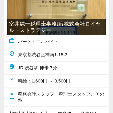
か、富裕層向けの相続対策、企業オーナー向け
最初は自信が無くても意欲があれば大丈夫で
【各種社会保険完備、ユニークな手当制度あ
の事業承継対策、中堅・大企業向けのグループ
す。
り】
＜何故、残業が少ないか？＞
再編・M＆A支援などの付加価値業務を得意とし
一緒に事務所を盛り立てていただける方をお待
社会保険等の一般的な福利厚生の他に、各種手
同業者にもよく尋ねられますが、その理由とし
ています。
室井純一税理士事務所/株式会社ロイヤ
ちしています！
当も充実。
て、
「やってみたいけど、不安。自分にできるか
ル・ストラテジー
税務能力検定等の資格検定に合格するともらえ
・事務処理作業を極力お受けしない。
な。」
【こんな方を求めています】
る「合格手当」など、当社ならではの制度を設
work_outline
パート・アルバイト
・特定の人に偏るお仕事を分散化（人の分散）
現スタッフの多くも最初は同じ気持ちでした
・情熱を持って仕事ができ、途中で諦めない人
けているので、ぜひ活用してください。
・特定の時期に偏るお仕事を分散化（時期の分
が、未経験の業務でも社内研修やOJTを経て少
place
・責任感を持って仕事に取り組める人
詳しくはこちら（リンク先：https://www.tokyo-
東京都渋谷区神南1-15-3
散）
しずつ着実に身につけることができます。
・積極性と向上心を持ち合わせている人
consulting.com/recruit/environment/benefits）
を徹底していることが挙げられます。
また、社内のチェック体制がしっかりしている
train
JR 渋谷駅 徒歩 7分
・若手を引っ張っていくリーダーになれる人
・・・しかし、もしかしたら、一番の理由は代
ので、ミスなく安心してお仕事に取り組むこと
【成長のための5つのこだわりを大事にしていま
表が残業嫌いだからかもしれません(笑)。
currency_yen
時給
：1,600円 ～ 3,500円
ができます。
【ITシステム完備で効率よく業務をこなせま
す】
向上心とお仕事に真摯に向き合う姿勢がある方
す】
仕事をする上では5つのこだわり「クイックレス
そのほか、個別の事情による勤務時間の調整な
税務会計スタッフ、税理士スタッフ、その
content_paste
を、全力でサポートいたします。
IT化が非常に進んでいるのも当社の特徴。
ポンス・プラス思考・有言実行・他責禁止・気
他
どのご相談も受け付けています。
代表が作業環境にも気を配っており、デュアル
配り」を掲げ、一人ひとりが実行しています。
「クライアントに喜んでいただくことこそが、
モニターを全席設置。
より多くの「ありがとう」と笑顔をいただき続