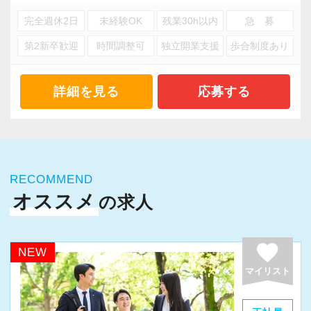
完全週休2日
未経験OK
残業30h以内
急 募
第2新卒歓迎
時間調整可
独立開業支援
歩合制度あり
詳細を見る
応募する
RECOMMEND
オススメ
の求人
favorite
NEW
マイリスト