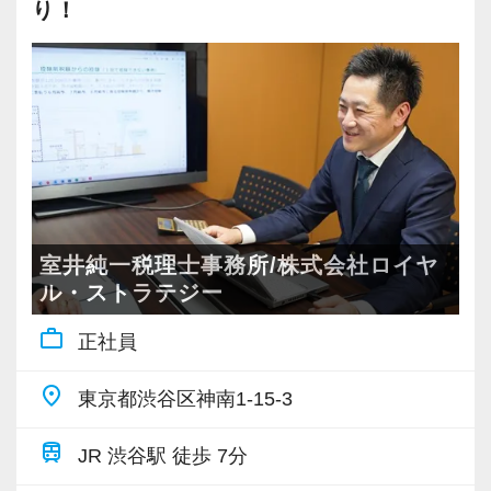
若いメンバーが多く明るい雰囲気で、全員がや
り！
会計事務所経験者の方には幅広い業務に携わっ
る気に満ちあふれています。
ていただき、早い段階から部下やチームのマネ
自主性がある方には活躍できる舞台はいくらで
ジメント業務にも挑戦できます！これまでの経
もご用意するので、この業界で何か成し遂げた
験・知識を活かしながら、さらに上のステージ
い目標がある方は、ぜひ当社の門を叩いてくだ
でキャリアアップをしませんか？
さい！
【対象業種100種以上！節税・融資・税務調査に
【ご紹介が多い安定企業でお客様から一番に信
強い税理士法人です】
頼される税務のプロを目指せます】
室井純一税理士事務所/株式会社ロイヤ
創業以来17年連続増収増益、顧問先数2500以
私達は「税務のプロフェッショナルとしてお客
ル・ストラテジー
上、全国6拠点で安定的に成長中です。
様に寄り添う」ことが一つの使命です。
work_outline
正社員
お客様に事務所までご来社いただく来所型サー
ビスで、中小企業の経営を幅広くサポートして
お客様から「こうしたい」という理想をいただ
place
東京都渋谷区神南1-15-3
います。
いたら、それを一緒になって実現するために大
きく力を発揮できる存在でありたいと考えてい
train
JR 渋谷駅 徒歩 7分
専門Webサイトを10サイト以上運営しており、
ます。ご紹介案件が7割を超えているのも、そう