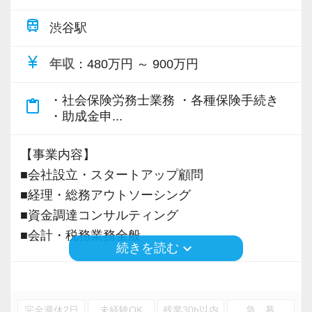
人の決算をサポート付でできるように指導
train
渋谷駅
２年目から３年目：中堅企業の決算、個別の相
談案件についての対応ができるように指導
currency_yen
年収
：480万円 ～ 900万円
【代表からのメッセージ】
・社会保険労務士業務 ・各種保険手続き
content_paste
会計業界で働く皆様が、不安なく学び、研鑽を
・助成金申...
積み、成長できる環境があるからこそ、専門家
として、クライアントにより良いサービスを提
【事業内容】
供できるものと考えます。
■会社設立・スタートアップ顧問
■経理・総務アウトソーシング
私たちが経験してきたノウハウなどを若い世代
■資金調達コンサルティング
の皆さんにお伝えし、そこから枝葉が広がるよ
■会計・税務業務全般
keyboard_arrow_down
続きを読む
うに、多くのお客様へ喜んでいただける誠実な
サービスを提供できるようにしていきたいと考
※応募には会計求人プラスにご登録が必要で
えています。
す。
完全週休2日
未経験OK
残業30h以内
急 募