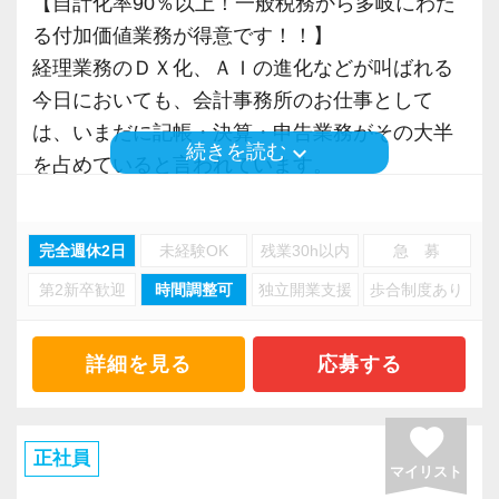
【自計化率90％以上！一般税務から多岐にわた
＜頑張りに応じたインセンティブも支給！＞
仕事の醍醐味」
入力もAI-OCRを使用して、業務効率化とペーパ
けるために「情熱家であれ！」がモットーで
る付加価値業務が得意です！！】
最初は難しいかもしれませんが、
小規模な事務所だからこそ、クライアントとじ
ーレス化を進めています。kintoneや
す。
経理業務のＤＸ化、ＡＩの進化などが叫ばれる
相続税申告やＭ＆Ａ支援など、専門性が問われ
っくり向き合い、より一層、頼られる専門家と
LINEWORKS、クラウドサインなどを活用して
今日においても、会計事務所のお仕事として
る業務を担当した方には、売上と関与度合に応
して成長いただきたいと考えています。
いるので効率よくストレスフリーに業務をこな
【求職者へのメッセージ】
は、いまだに記帳・決算・申告業務がその大半
じて、賞与支給時に、通常の賞与とは別途イン
keyboard_arrow_down
続きを読む
せます。
当社の実践型インターンでは、普段の学生生活
を占めていると言われています。
センティブとして加算していますので、頑張っ
【税理士試験合格を目指すあなたを応援しま
ぜひ体験してください！
では扱うことのない専門性が高い業務をお任せ
もちろん、それらは必要不可欠な業務ですが、
た手ごたえを実感できます。
す。】
します。
日々、事務作業に追われ、遅くまで残業を必要
働きながら、税理士試験合格を目指されている
完全週休2日
未経験OK
残業30h以内
急 募
【明確なキャリアパスで成長をバックアップし
そのため、勢いだけではどうにもならない課題
とするような働き方は、避けなければなりませ
【求めている人物像／向いているタイプ】
方には、「忙しくて勉強時間が取れない。」と
ます】
や問題点もでてきますが、一つずつ確実に乗り
第2新卒歓迎
時間調整可
独立開業支援
歩合制度あり
ん。
▼経理業務の基礎からきちんと体系的に経験を
の思いがあるのではないでしょうか。
キャリアステップは等級制（1〜6等級）で、求
越えていきましょう！
積みたい方。
一方で、専門的な知識が身に着かないと、大き
められる業務レベルや役割を明確にしていま
常に自ら学ぶ姿勢で臨んでください。着実に実
私共は、自計化しているクライアントを中心と
詳細を見る
応募する
▼税理士の資格取得に向けて仕事と学校を両立
なお仕事や難しいお仕事を任されるなども限ら
す。目標設定がしやすく、成長を実感しながら
績を作りながら課題や問題の分析スキルを身に
しており、2005年の創業以来これまで巡回監
させたい方
れ、キャリアアップも遅れてしまうといったジ
ステップアップが可能です。
付ける経験を積むことが自信に繋がります。
査・勉強会などを通じて、クライアントの経理
▼向上心があり、丁寧なお仕事ができる方
favorite
レンマがあります。
昇級は年に2回の自己申請制で何度でもチャレン
多くのインターン生を育成した実績があります
業務の精度向上に努めております。
正社員
▼税務・経営サポートのプロとして専門性を高
マイリスト
ジできます。
ので、安心して仲間と一緒に働く楽しさと自分
そのため、日々の経理作業の大幅な効率化がで
めていきたい方