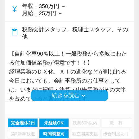
新規顧問契約のお客様が毎年400件以上増加！
いった私たちの姿勢がお客様から評価されてい
年収
：350万円 ～
currency_yen
月給
：25万円 ～
各オフィスに国税OB税理士が在籍しているの
るからだと自負しています。
で、税務調査にも精通しています。
税務会計スタッフ、税理士スタッフ、その
content_paste
今後もお客様に満足していただけるようにスキ
他
税理士という仕事は不況に強い仕事で、融資対
ルの向上を目指し、税務のプロとして高い信頼
応、給付金のサポート、補助金のサポートなど
を獲得していきます。
【自計化率90％以上！一般税務から多岐にわた
お手伝いできる業務は数多く存在しています。
お客様から信頼され、心の通ったサービスを提
る付加価値業務が得意です！！】
そのため、全拠点でスタッフの増員に力を入れ
供する真の「税務プロフェッショナル」として
経理業務のＤＸ化、ＡＩの進化などが叫ばれる
ており、さらなるサービス品質の向上を目指し
の道を私たちと一緒に歩んでみませんか？
今日においても、会計事務所のお仕事として
ています。
は、いまだに記帳・決算・申告業務がその大半
keyboard_arrow_down
続きを読む
【目指すは“大家族のような会社”明るく楽しく一
を占めていると言われています。
また、職場環境の改善に積極的に取り組む企業
緒に働ける方を求めています】
もちろん、それらは必要不可欠な業務ですが、
に対して認証される「社労士診断認証制度」を
「こんな明るい事務所ははじめて」と言われる
日々、事務作業に追われ、遅くまで残業を必要
取得しました。
ほど、仲が良くて明るいのが当社の特徴です。
完全週休2日
未経験OK
残業30h以内
急 募
とするような働き方は、避けなければなりませ
「職場環境改善宣言企業」と「経営労務診断実
実践型インターンは成⻑性を重視していて、や
第2新卒歓迎
時間調整可
独立開業支援
歩合制度あり
ん。