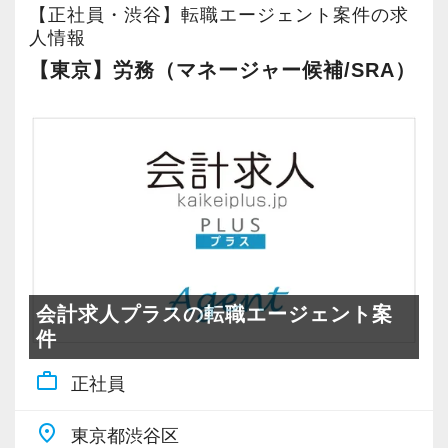
スタッフの成長にともないお客様からも信頼さ
【正社員・渋谷】転職エージェント案件の求
していきます。
れ喜んでもらえる、そんな組織にしていきたい
人情報
＜以下は、一例です。＞
ですね。
【東京】労務（マネージャー候補/SRA）
①巡回監査、中堅企業の法人決算など基礎的業
務
“明るくて仲が良い”というのも当社の特徴。
②定期的な社内研修、外部研修への参加による
良くも悪くも“おせっかい”な人が多く、お客様の
専門知識の補充
ために、一緒に働く仲間のために、本気になれ
③株価算定など財産評価、相続税申告など
る熱い人が多いです。
④個々の業務（相続対策、事業承継対策、組織
再編、Ｍ＆Ａなど）へのサポートメンバーとし
昇格のスピードも早く、やりがいや成長してい
ての参加
る実感が得られやすい職場です。
会計求人プラスの転職エージェント案
⑤個々の業務のサブ担当者を経て、メインの担
等級制度でキャリアアップの道筋が明確になっ
件
当者として業務を一任
ているので、目標を立ててどんどん達成してい
work_outline
きましょう！
正社員
＜経験が浅い方のキャリアプラン例＞
「こういうことをやってみたい！」という強い
place
１年目から２年目：日々の巡回監査、小規模法
東京都渋谷区
思いがある人、大歓迎です！