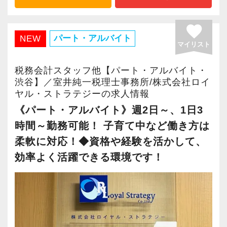
私どもでは、そういった方が早く税理士試験に
しており、2005年の創業以来これまで巡回監
きる職場です。
当社ならではの「仕事のステップ」を踏みなが
合格できるよう応援してまいります。
査・勉強会などを通じて、クライアントの経理
新たなマネージャー候補として、将来的にオフ
favorite
ら実務を経験することで、半年もすればある程
早く試験合格して、一緒に専門知識を生かした
業務の精度向上に努めております。
パート・アルバイト
NEW
ィスを任せられる方の力を求めています。
度一人で仕事をすることができるようになりま
マイリスト
お仕事をしましょう！
そのため、日々の経理作業の大幅な効率化がで
す。
きており、残業時間が少ないことも特徴です。
税理士資格がなくてもOK！
税務会計スタッフ他【パート・アルバイト・
＜学校との両立実績も多数あり！スキルアップ
渋谷】／室井純一税理士事務所/株式会社ロイ
やる気とコミュニケーション能力を重視しま
これまでも多くのインターン生が実践型インタ
をサポート＞
ヤル・ストラテジーの求人情報
複雑化する税制や経済政策などの変化に迅速に
す。
ーン制度を使い、ステップアップを実現してき
就業時間は７時間（9:30～17:30（昼休み
《パート・アルバイト》週2日～、1日3
対応し、高い専門性と経験、そして、思いやり
税理士はサービス業です。誠実に仕事を行い、
た実績が当社にはあります！
除））。
時間～勤務可能！ 子育て中など働き方は
をもって、クライアントにご満足いただけるサ
お客様に満足していただくことを大事にしてく
実践型インターンを通して学校では絶対に学ぶ
平常時は、ほとんどのスタッフが18:00前後に帰
ービスを提供することが、私たちの使命である
柔軟に対応！◆資格や経験を活かして、
れる方を求めています。
ことができない知識と実務を徹底的に磨くこと
社していますので、負担なく学校との両立が可
と考えます。
効率よく活躍できる環境です！
ができます。
能です！
スキルと経験に合わせてキャリアを重ねつつ、
また、繁忙期とされる確定申告時期の残業時間
【経験者だからこそ、経験を活かして少しずつ
部下のマネジメントも少しずつお任せして自信
インターン終了後は新卒採用の道も用意してい
も今年は「平均約29時間」でした。
スキルアップ。頼られる専門家へ】
を持っていけるよう私たちもバックアップしま
ます。26卒のインターン生も入社予定です。
（一般的な就業時間８時間の会社とすると「平
私共の事務所では、一般の税務申告業務のほ
す。
均約９時間」）