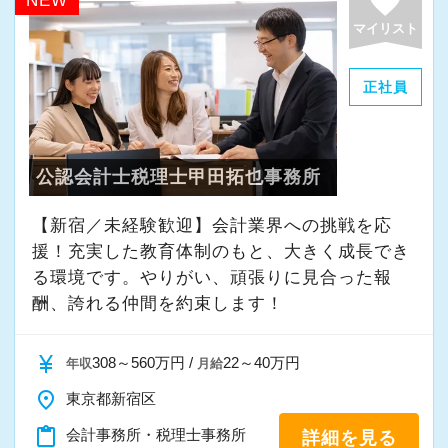
favorite
NEW
マイリスト
正社員
公認会計士税理士甲田拓也事務所
【新宿／未経験歓迎】会計業界への挑戦を応
援！充実した教育体制のもと、大きく成長でき
る環境です。やりがい、頑張りに見合った報
酬、誇れる仲間を約束します！
currency_yen
308～560万円 /
22～40万円
年収
月給
place
東京都新宿区
content_paste
会計事務所・税理士事務所
詳細を見る