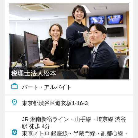
税理士法人松本
work_outline
パート・アルバイト
place
東京都渋谷区道玄坂1-16-3
JR 湘南新宿ライン・山手線・埼京線 渋谷
駅 徒歩 4分
train
東京メトロ 銀座線・半蔵門線・副都心線・