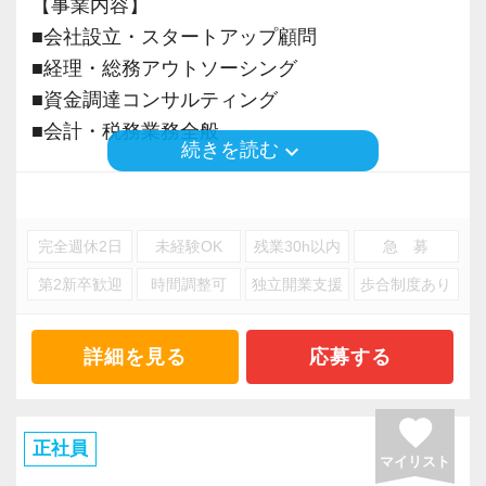
【事業内容】
■会社設立・スタートアップ顧問
■経理・総務アウトソーシング
■資金調達コンサルティング
■会計・税務業務全般
keyboard_arrow_down
続きを読む
※応募には会計求人プラスにご登録が必要で
す。
完全週休2日
未経験OK
残業30h以内
急 募
第2新卒歓迎
時間調整可
独立開業支援
歩合制度あり
詳細を見る
応募する
favorite
正社員
マイリスト