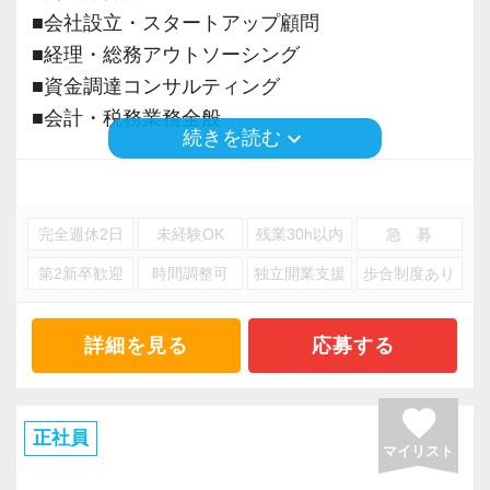
る業務を担当した方には、売上と関与度合に応
■会社設立・スタートアップ顧問
じて、賞与支給時に、通常の賞与とは別途イン
積極的に手を挙げるアクティブな人には向いて
■経理・総務アウトソーシング
センティブとして加算していますので、頑張っ
いる会社です。
■資金調達コンサルティング
た手ごたえを実感できます。
私も新しい経験にチャレンジしたいと思い、渋
■会計・税務業務全般
keyboard_arrow_down
続きを読む
谷オフィスの開設に合わせて、責任者になりた
【求めている人物像／向いているタイプ】
いと立候補しました。
※応募には会計求人プラスにご登録が必要で
▼申告書作成だけでなく、一歩進んだ業務に携
主体性のある人にはキャリアアップとレベルア
す。
わりたい方
完全週休2日
未経験OK
残業30h以内
急 募
ップのチャンスも広がり、経験者なら実務だけ
▼税理士の資格取得に向けて仕事と学校を両立
でなくマネジメントの経験も積めます。
第2新卒歓迎
時間調整可
独立開業支援
歩合制度あり
させたい方
▼向上心があり、丁寧なお仕事ができる方
オフィス責任者として心がけているのは、何で
詳細を見る
応募する
▼税務・経営サポートのプロとして専門性を高
も気軽に話せる雰囲気と一人一人の考え方を尊
めていきたい方
重することです。
favorite
常に柔軟さを忘れずに接したいと思っていま
正社員
マイリスト
【入社後の流れ／研修体制】
す。
個別のスキルやご経験に合わせて業務をお任せ