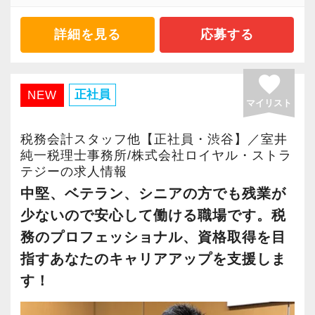
施企業」の認定を受け、今後も社員が働きやす
りがいを持てることとステップアップできるこ
い環境づくりを積極的に推進していきます。
とを第一に考えています。
私共は、自計化しているクライアントを中心と
詳細を見る
応募する
長く安心して働ける環境を用意してお待ちして
将来会計事務所で活躍したい熱い想いのある
しており、2005年の創業以来これまで巡回監
おりますので、当社で将来の不安なく働いてみ
方、お待ちしています！
査・勉強会などを通じて、クライアントの経理
favorite
ませんか？
業務の精度向上に努めております。
正社員
NEW
マイリスト
【実務型研修・教育制度充実！学生の間に、こ
そのため、日々の経理作業の大幅な効率化がで
【渋谷の事務所はこんなオフィスです】
れからの会計業界で生き残るために必要な専門
きており、残業時間が少ないことも特徴です。
税務会計スタッフ他【正社員・渋谷】／室井
2021年6月にオープンしたオフィス。
性を磨けます】
純一税理士事務所/株式会社ロイヤル・ストラ
新宿オフィスの精鋭スタッフが立ち上げメンバ
会計業界はいずれコンピューターやAIに取って
テジーの求人情報
「クライアントに喜んでいただくことこそが、
ーとして運営をスタートしました。
変わられる職業と言われています。
中堅、ベテラン、シニアの方でも残業が
仕事の醍醐味」
都心部ということもあり、IT系など最先端の技
その中で生き残るためにできることはコンピュ
少ないので安心して働ける職場です。税
小規模な事務所だからこそ、クライアントとじ
術を取り扱うお客様が多いのが特徴です。
ーターやAIにはできないお客様とのコミュニケ
っくり向き合い、より一層、頼られる専門家を
務のプロフェッショナル、資格取得を目
ーション力を磨くこと。
目指して成長いただきたいと考えています。
指すあなたのキャリアアップを支援しま
20代が中心となっており、専門学校が近くにあ
す！
ることから資格取得に励むスタッフが多く活躍
当社では、全員がお客様のことを一番に考え、
【未経験からの成長を全力でサポートします】
しています。
最新の税務・会計サービスを提供しています。