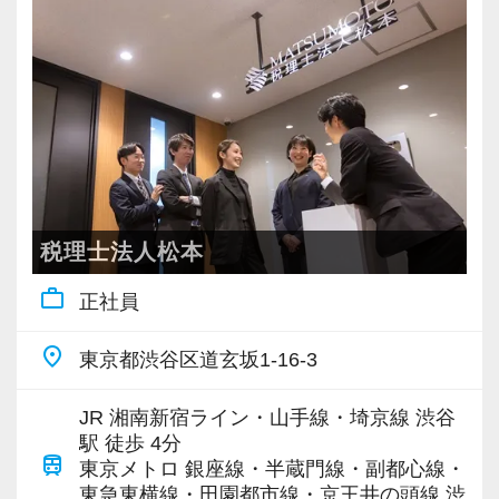
充実した実務重視のOJTで、安心して職務経験
と知識をゼロから身に付けられます！
税務・会計の経験と知識を磨きながらステップ
アップを目指しませんか？
【対象業種100種以上！節税・融資・税務調査に
強い税理士法人です】
創業以来17年連続増収増益、顧問先数2500以
税理士法人松本
上、全国6拠点で安定的に成長中です。
work_outline
正社員
お客様に事務所までご来社いただく来所型サー
ビスで、中小企業の経営を幅広くサポートして
place
東京都渋谷区道玄坂1-16-3
います。
JR 湘南新宿ライン・山手線・埼京線 渋谷
専門Webサイトを10サイト以上運営しており、
駅 徒歩 4分
train
新規顧問契約のお客様が毎年400件以上増加！
東京メトロ 銀座線・半蔵門線・副都心線・
東急東横線・田園都市線・京王井の頭線 渋