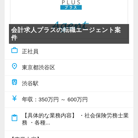
会計求人プラスの転職エージェント案
件
work_outline
正社員
place
東京都渋谷区
train
渋谷駅
currency_yen
年収
：350万円 ～ 600万円
【具体的な業務内容】 ・社会保険労務士業
content_paste
務 ・各種...