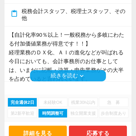
きく力を発揮できる存在でありたいと考えてい
う。実際の数字に触れながら業務に取り組んで
ポートがあるので、不安になることはありませ
ます。ご紹介案件が7割を超えているのも、そう
税務会計スタッフ、税理士スタッフ、その
頂くことで、より理解と知識が深まります！
content_paste
ん。
他
いった私たちの姿勢がお客様から評価されてい
１年後、２年後と着実に経験を積めば、無理な
るからだと自負しています。
▽ステップ2(2ヶ月目〜)
く中小企業の経理業務に関する一通りの実践経
【自計化率90％以上！一般税務から多岐にわた
そろそろ入力業務に慣れてきますので、本人の
験が身に着きます。
る付加価値業務が得意です！！】
今後もお客様に満足していただけるようにスキ
希望に応じて決算業務、年末調整業務、確定申
また、更なるキャリアアップを目指し、専門性
経理業務のＤＸ化、ＡＩの進化などが叫ばれる
ルの向上を目指し、税務のプロとして高い信頼
告業務にもチャレンジして頂けます。先輩スタ
の高い案件にもチャレンジでき、税理士試験合
今日においても、会計事務所のお仕事として
を獲得していきます。
ッフがサポートしますので、安心して税務・会
格に向けた勉強とも両立できる環境です。
は、いまだに記帳・決算・申告業務がその大半
お客様から信頼され、心の通ったサービスを提
計の業務を一通り覚えられます！
keyboard_arrow_down
続きを読む
を占めていると言われています。
供する真の「税務プロフェッショナル」として
【税理士試験合格を目指すあなたを応援しま
もちろん、それらは必要不可欠な業務ですが、
の道を私たちと一緒に歩んでみませんか？
▽ステップ3(4ヶ月目〜)
す。】
日々、事務作業に追われ、遅くまで残業を必要
一通りの業務を覚えたら、自分自身で決算を行
働きながら、税理士試験合格を目指されている
完全週休2日
未経験OK
残業30h以内
急 募
とするような働き方は、避けなければなりませ
【将来オフィスをお任せできる貴方の力を求め
って頂きます。決算書が出来ましたら、先輩ス
方には、「忙しくて勉強時間が取れない。」と
第2新卒歓迎
時間調整可
独立開業支援
歩合制度あり
ん。
ています】
タッフ・オフィス責任者からのチェックと国税
の思いがあるのではないでしょうか。
積み重ねてこられた知識と経験を生かして、さ
OBのダブルチェックがあります。
私共は、自計化しているクライアントを中心と
詳細を見る
応募する
らなる活躍の場を求めている貴方の力を発揮で