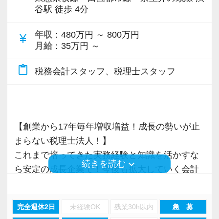
各オフィスに国税OB税理士が在籍しているの
谷駅 徒歩 4分
で、税務調査にも精通しています。
年収
：480万円 ～ 800万円
currency_yen
税理士という仕事は不況に強い仕事で、融資対
月給
：35万円 ～
応、給付金のサポート、補助金のサポートなど
content_paste
お手伝いできる業務は数多く存在しています。
税務会計スタッフ、税理士スタッフ
そのため、全拠点でスタッフの増員に力を入れ
ており、さらなるサービス品質の向上を目指し
ています。
【創業から17年毎年増収増益！成長の勢いが止
まらない税理士法人！】
また、職場環境の改善に積極的に取り組む企業
これまで培ってきた実務経験と知識を活かすな
に対して認証される「社労士診断認証制度」を
keyboard_arrow_down
続きを読む
ら安定の成長企業で！今後も拡大していく会計
取得しました。
事務所で幅広い業務にチャレンジしながら成長
「職場環境改善宣言企業」と「経営労務診断実
を目指しましょう！
施企業」の認定を受け、今後も社員が働きやす
完全週休2日
未経験OK
残業30h以内
急 募
い環境づくりを積極的に推進していきます。