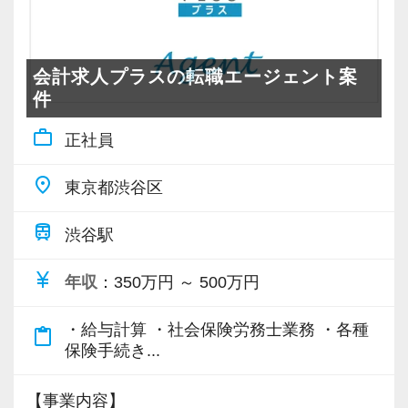
いません。
【代表からのメッセージ】
＼専門的なスキルを一歩ずつ学べる体制／
ですから、ステップアップしたい人は、遠慮な
私共では、現在、子育て中の方が2名在籍してお
★90％自計化による記帳代行業務の大幅削減
く自分から手を挙げてください。
ります。
★基本となる巡回監査のやり方からしっかり指
会計求人プラスの転職エージェント案
「挑戦」と「成長」を後押しする社風なので失
いずれも、税理士資格や実務経験を活かして、
件
導
敗を恐れずに目標に向かってチャレンジするこ
活躍されております。
★残業時間の大幅削減によるプライベートや学
とができます。
work_outline
正社員
校（勉強）との両立
サポート体制がしっかりしているので、結婚・
★定期的な社内外研修の実施
place
【現役スタッフの声】
東京都渋谷区
出産・育児や介護、そして勉強のための時間を
★専門性の高い業務へのチャレンジを応援
優先したいといった事情でやむなくキャリアを
train
★代表の安心チェック体制 など
渋谷駅
前職は小規模な事務所で、なかなか担当を持つ
中断した方でも安心して活躍できる事務所で
ことができませんでした。
す。
currency_yen
年収
：350万円 ～ 500万円
しっかりと基礎を固めながら安心してステップ
代表が高齢で新しいお客様も増えず、自分の今
アップできる環境です！
後のキャリアを考えて転職を決意し、当社に入
・給与計算 ・社会保険労務士業務 ・各種
content_paste
社しました。
保険手続き...
＜頑張りに応じたインセンティブも支給！＞
現在は、渋谷オフィスの責任者として一つの拠
相続税申告やＭ＆Ａ支援など、専門性が問われ
点を任されています。
【事業内容】