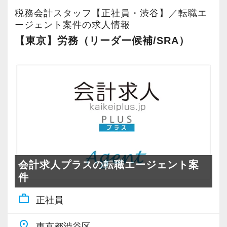
私どもでは、そういった方が早く税理士試験に
の成⻑を日々実感して頂けると思います。
きており、残業時間が少ないことも特徴です。
税務会計スタッフ【正社員・渋谷】／転職エ
合格できるよう応援してまいります。
【定期的な班替えや席替えで、より多くのこと
自分が「将来こうなりたい」「こんな風に成⻑
ージェント案件の求人情報
【入社後の流れ／研修体制】
早く試験合格して、一緒に専門知識を生かした
を学べる体制！】
したい」「こういうサービスを提供したい」と
資格や経験に応じて、得意分野の能力を活かし
【東京】労務（リーダー候補/SRA）
個別のスキルやご経験に合わせて業務をお任せ
お仕事をしましょう！
当社ではフリーアドレスと固定席を併用しなが
いう夢を語れる若いパワーのある方を求めてい
て、効率よくお仕事ができます。
していきます。
ら業務を行っています。
ます。
また、未経験の業務でも「サポートメンバー」
＜学校との両立実績も多数あり！スキルアップ
そのなかで定期的な席替えやチームの班替えを
新しい扉を開けるのはとても勇気がいることで
【シフトや勤務時間の相談OK！通学・育児・介
⇒「サブ担当」⇒「主担当」といった段階を経
をサポート＞
実施。得意分野や経験の異なる様々な人と一緒
すが、輝ける未来のために一歩を踏み出して一
護との両立も可能です】
て着実にキャリアアップができます。
就業時間は７時間（9:30～17:30（昼休み
に仕事を行うことで、より柔軟かつ多彩なノウ
緒に頑張っていきませんか？
勤務日数に関して、週5フルタイム、週2日～、1
除））。
ハウや知識を身に付けられる体制を整えていま
日3時間～など柔軟に対応が可能です。
＜キャリアプランの一例＞
平常時は、ほとんどのスタッフが18:00前後に帰
す。
【現役スタッフの声】
１年目：
社していますので、負担なく学校との両立が可
また関西・関東とそれぞれの拠点での交流もあ
例えば
・会計ソフトへの入力作業、エクセル等を用い
会計求人プラスの転職エージェント案
能です！
り、オンライン・オフラインを問わず気軽に話
インターンから新卒で入社しました。
「過去の会計事務所経験を活かしたいけれど、
た資料作成、業務ソフトを用いた各種書類作
件
また、繁忙期とされる確定申告時期の残業時間
し合える社風です。
インターン時代は「ここまでやるの！？」とい
子育て中でフルタイムは厳しい」
成、その他個別業務へサポートメンバーとして
も今年は「平均約29時間」でした。
work_outline
うくらい実践に近い形の業務を任されて大変な1
正社員
「保育園や幼稚園のお迎えがあり15時には退社
参加
（一般的な就業時間８時間の会社とすると「平
【各種社会保険完備、ユニークな手当制度あ
年でしたが、だからこそ実力がつき達成感を得
したい」
２年目：
均約９時間」）
place
東京都渋谷区
り】