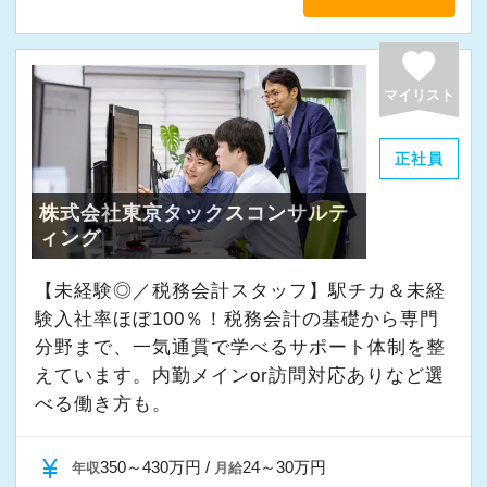
favorite
マイリスト
正社員
株式会社東京タックスコンサルテ
ィング
【未経験◎／税務会計スタッフ】駅チカ＆未経
験入社率ほぼ100％！税務会計の基礎から専門
分野まで、一気通貫で学べるサポート体制を整
えています。内勤メインor訪問対応ありなど選
べる働き方も。
currency_yen
350～430万円 /
24～30万円
年収
月給