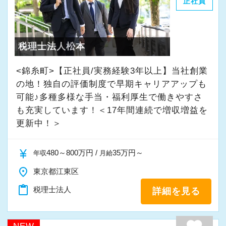
正社員
税理士法人松本
<錦糸町>【正社員/実務経験3年以上】当社創業
の地！独自の評価制度で早期キャリアアップも
可能♪多種多様な手当・福利厚生で働きやすさ
も充実しています！＜17年間連続で増収増益を
更新中！＞
currency_yen
480～800万円 /
35万円～
年収
月給
place
東京都江東区
content_paste
税理士法人
詳細を見る