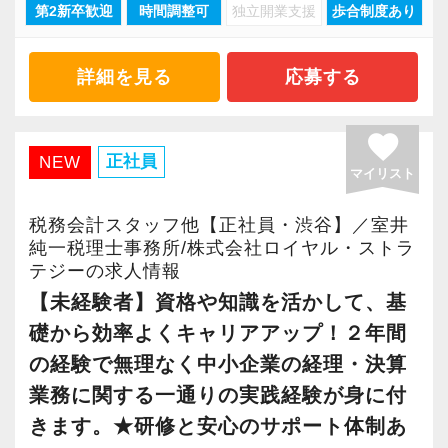
第2新卒歓迎
時間調整可
独立開業支援
歩合制度あり
現在当社では「渋谷」「新宿」「錦糸町」
長く安心して働ける環境を用意してお待ちして
「柏」「横浜」「大阪」の６拠点を展開してい
おりますので、当社で将来の不安なく働いてみ
ます。
ませんか？
詳細を見る
応募する
2021年6月に「渋谷オフィス」を新設し、その
後「新宿オフィス」「大阪オフィス」「錦糸町
【渋谷の事務所はこんなオフィスです】
favorite
オフィス」が拡張移転！
2021年6月にオープンしたオフィス。
正社員
NEW
マイリスト
さらに2022年12月には「柏オフィス」を開設
新宿オフィスの精鋭スタッフが立ち上げメンバ
し、2025年には大阪オフィスを増床するなど、
ーとして運営をスタートしました。
税務会計スタッフ他【正社員・渋谷】／室井
事業拡大を続けています。
純一税理士事務所/株式会社ロイヤル・ストラ
都心部ということもあり、IT系など最先端の技
テジーの求人情報
安定性抜群の環境で自己成長を実現できます。
術を取り扱うお客様が多いのが特徴です。
【未経験者】資格や知識を活かして、基
礎から効率よくキャリアアップ！２年間
社員の持つ「やる・やりたい」という気持ちを
20代が中心となっており、専門学校が近くにあ
大事にしているため、資格を持っていなくて
の経験で無理なく中小企業の経理・決算
ることから資格取得に励むスタッフが多く活躍
も、スピーディーなキャリアアップが可能で
しています。
業務に関する一通りの実践経験が身に付
す！
きます。★研修と安心のサポート体制あ