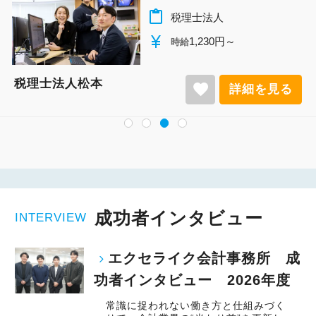
content_paste
税理士法人
currency_yen
1,140円～
時給
税理士法人松本
favorite
詳細を見る
成功者インタビュー
INTERVIEW
エクセライク会計事務所 成
功者インタビュー 2026年度
常識に捉われない働き方と仕組みづく