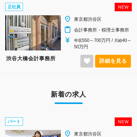
正社員
NEW
place
東京都渋谷区
content_paste
会計事務所・税理士事務所
currency_yen
550～700万円 /
40～
年収
月給
50万円
渋谷大橋会計事務所
favorite
詳細を見る
新着の求人
パート
NEW
place
千葉県柏市