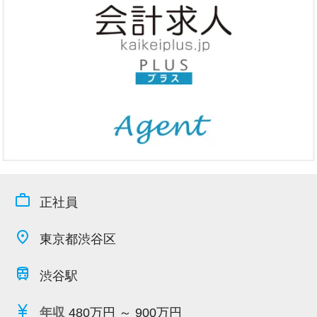
今すぐ会員登録
PC版サイトを見る
採用ご担当者様
work_outline
正社員
place
東京都渋谷区
train
渋谷駅
currency_yen
年収
480万円 ～ 900万円