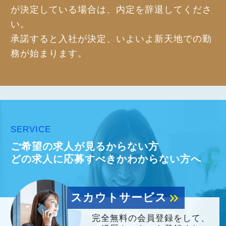
が決定している場合は、内定を辞退してくださ
い。
承諾すると入社が決定、いよいよ新天地での勤
務が始まります。
SERVICE
ご希望の求人が見るからない方
どの求人に応募すべきかわからない方へ
スカウトサービス
keyboard_double_arrow_right
完全無料の会員登録をして、