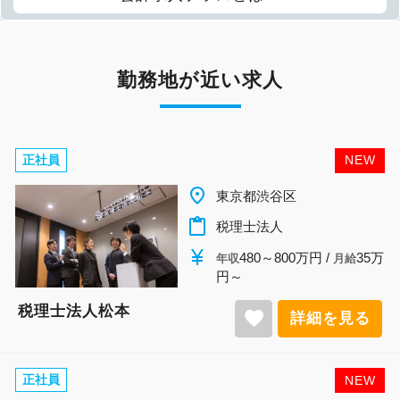
勤務地が近い求人
正社員
NEW
place
東京都渋谷区
content_paste
税理士法人
currency_yen
480～800万円 /
35万
年収
月給
円～
税理士法人松本
favorite
詳細を見る
正社員
NEW