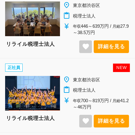
place
東京都渋谷区
content_paste
税理士法人
currency_yen
446～639万円 /
27.9
年収
月給
～38.5万円
リライル税理士法人
favorite
詳細を見る
正社員
NEW
place
東京都渋谷区
content_paste
税理士法人
currency_yen
700～819万円 /
41.2
年収
月給
～46万円
リライル税理士法人
favorite
詳細を見る