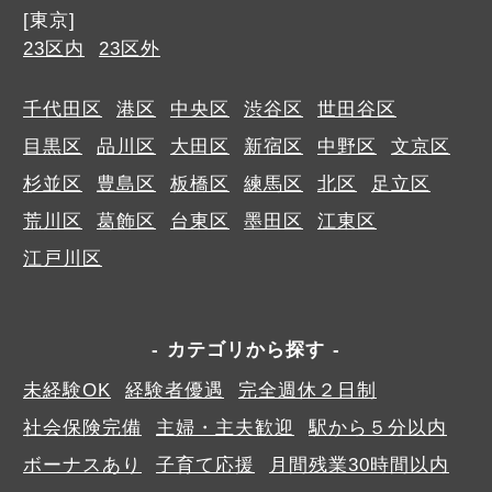
[東京]
23区内
23区外
千代田区
港区
中央区
渋谷区
世田谷区
目黒区
品川区
大田区
新宿区
中野区
文京区
杉並区
豊島区
板橋区
練馬区
北区
足立区
荒川区
葛飾区
台東区
墨田区
江東区
江戸川区
カテゴリから探す
未経験OK
経験者優遇
完全週休２日制
社会保険完備
主婦・主夫歓迎
駅から５分以内
ボーナスあり
子育て応援
月間残業30時間以内