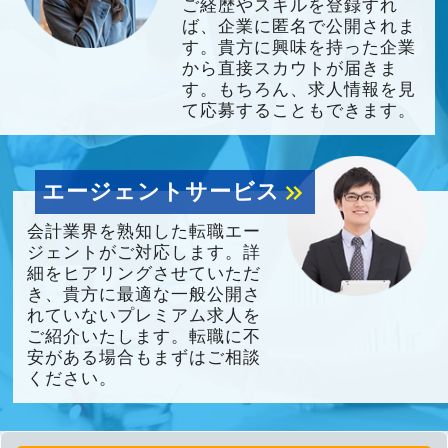
ご経歴やスキルを登録すれ
ば、企業に匿名で公開されま
す。貴方に興味を持った企業
から直接スカウトが届きま
す。もちろん、求人情報を見
て応募することもできます。
エージェントサービス
keyboard_double_arrow_right
会計業界を熟知した転職エー
ジェントがご対応します。詳
細をヒアリングさせていただ
き、貴方に最適な一般公開さ
れていないプレミアム求人を
ご紹介いたします。転職に不
安がある場合もまずはご相談
ください。