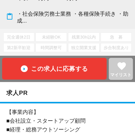
・社会保険労務士業務 ・各種保険手続き ・助
content_paste
成...
完全週休2日
未経験OK
残業30h以内
急 募
第2新卒歓迎
時間調整可
独立開業支援
歩合制度あり
favorite
この求人に応募する
マイリスト
求人PR
【事業内容】
■会社設立・スタートアップ顧問
■経理・総務アウトソーシング