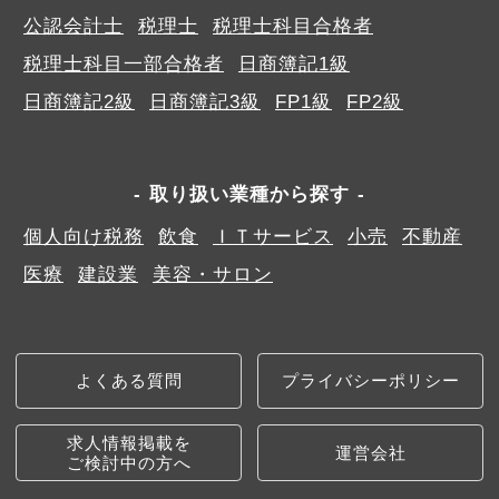
公認会計士
税理士
税理士科目合格者
税理士科目一部合格者
日商簿記1級
日商簿記2級
日商簿記3級
FP1級
FP2級
取り扱い業種から探す
個人向け税務
飲食
ＩＴサービス
小売
不動産
医療
建設業
美容・サロン
よくある質問
プライバシーポリシー
求人情報掲載を
運営会社
ご検討中の方へ